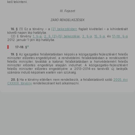
kell tekinteni.
III. Fejezet
ZÁRÓ RENDELKEZÉSEK
16. §
(1)
Ez a törvény – a
(2) bekezdésben
foglalt kivétellel – a kihirdetését
követő napon lép hatályba.
(2)
E törvény
1. §-a
,
2. § (2)–(5) bekezdése
,
3. §-a
,
15. §-a
, és
17–18. §-a
2012. január 1-jén lép hatályba.
8
17–18. §
19. §
Az igazgatási felsőoktatásban képzés a közigazgatás fejlesztésért felelős
miniszter előzetes engedélyével, a rendvédelmi felsőoktatásban a rendészetért
felelős miniszter, továbbá a katonai felsőoktatásban a honvédelemért felelős
miniszter előzetes engedélye alapján indulhat. A közigazgatás-fejlesztésért
felelős miniszter előzetes engedélyére a 2013–2014-es tanévtől új belépők
számára induló képzések esetén van szükség.
20. §
Ha e törvény eltérően nem rendelkezik, a felsőoktatásról szóló
2005. évi
CXXXIX. törvény
rendelkezéseit kell alkalmazni.