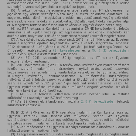
oktatásért felelős miniszter útján – 2011. november 30-ig előterjeszti a rektor
személyére vonatkozó javaslatot a megbízásra jogosultnak.
(5)
A rektori pályázat eredménytelensége esetén az FT ideiglenesen a
jogelődök egyikének vezetőjét bízza meg a rektori feladatok ellátásával. A
megbízott rektor dékáni megbízása a rektori megbízatásának végéig szünetel,
erre az időre karán a dékáni feladatokat az ISZ által kijelölt dékánhelyettes látja
el. A megbízott rektor a döntését a kari dékánokkal egyetértésben hozza meg.
(6)
Az RTF rektora, a Kar dékánja, valamint a ZMNE honvédelemért felelős
miniszter által kijelölt vezetője az Egyetemen a jogelődnek megfelelő kar
dékánjaként, helyetteseik dékánhelyettesként folytatják vezetői megbízásukat.
(7)
A jogelődnél indult vezetői megbízások 2012. január 1-je után az Egyetem
karán a megbízás lejártáig folyamatosak. Azok a vezetői megbízások, amelyek
2012. december 31. után járnak le, 2013. január 1-jei hatállyal megszűnnek. Az
új vezetői megbízásokról a
(2) bekezdésben
és a
15. § (1) bekezdésben
megfelelően újraválasztott testületek döntenek.
(8)
Az ISZ 2011. szeptember 30-ig megküldi az FT-nek az Egyetem
intézményi dokumentumait.
(9)
2011. november 30-ig az FT a felsőoktatási intézmények nyilvántartásáért
felelős szervnél, valamint a törzskönyvi nyilvántartást vezető szervnél
kezdeményezi az Egyetem nyilvántartásba vételét, és benyújtja az ehhez
szükséges intézményi dokumentumokat. A felsőoktatási intézmények
nyilvántartásáért felelős szerv, valamint a törzskönyvi nyilvántartást vezető
szerv az Egyetemet 2012. január 1-jei hatállyal nyilvántartásba veszi. Az
Egyetem nyilvántartásba vételére és a működés engedélyezésére szakértői
vélemény bekérése nélkül kerül sor.
(10)
Az ISZ a feladatai ellátására testületet hozhat létre. A testület
működésének szabályait az ISZ határozza meg.
(11)
Az ISZ üléseinek állandó meghívottjai a
2. § (1) bekezdésében
felsorolt
miniszterek képviselői.
7
15. §
(1)
A ZMNE és az RTF szenátusa, valamint a Kar kari tanácsa az
Egyetem karainak kari tanácsaiként működnek tovább. Az Egyetem
szenátusának megalakulásával egyidejűleg az Egyetem szervezeti és működési
szabályzata szerint valamennyi kari tanácsot újra kell választani.
(2)
A kari tanácsokban az Egyetem szabályzatainak átalakításával a kialakult
hallgatói arány nem csökkenthető.
(3)
Az Egyetemen minden új intézményi vezetői megbízást első megbízásnak