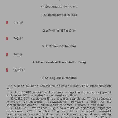
AZ ÁTALAKULÁS SZABÁLYAI
1.
Általános rendelkezések
3
4–6. §
2.
A Fenntartói Testület
4
7–8. §
3.
Az Előkészítő Testület
5
9–11. §
4.
A Gazdálkodási Előkészítő Bizottság
6
12–13. §
5.
Az Ideiglenes Szenátus
14. §
(1)
Az ISZ-ben a jogelődöknek az egyenlő számú képviseletét biztosítani
kell.
(2)
Az ISZ 2012. január 1-jétől gyakorolja az Egyetem szenátusának jogköreit.
Az Egyetem 2012. december 31-ig új szenátust választ.
(3)
Az ISZ 2011. szeptember 15-ig elkészíti és megküldi az FT-nek az Egyetem
rektorának és gazdasági főigazgatójának pályázati kiírását. Az ISZ
kezdeményezésére az FT egyéb vezetői pályázatok kiírásáról is intézkedhet.
(4)
Az FT 2011. szeptember 30-ig kiírja a rektori és a gazdasági főigazgatói
pályázatokat. 2011. november 10-ig az ISZ a beérkezett pályázatok
rangsorolásával javaslatot fogalmaz meg az Egyetem rektorának és gazdasági
főigazgatójának személyéről, és kezdeményezi a megbízásukat. Az FT – az