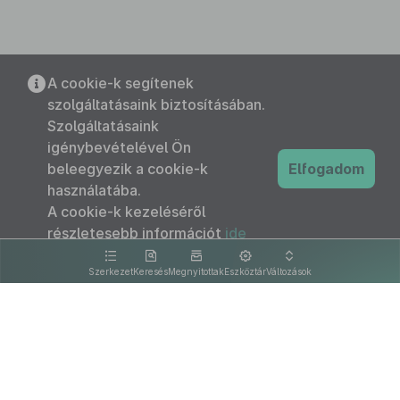
A cookie-k segítenek
szolgáltatásaink biztosításában.
Szolgáltatásaink
igénybevételével Ön
beleegyezik a cookie-k
Elfogadom
használatába.
A cookie-k kezeléséről
részletesebb információt
ide
kattintva olvashat.
Szerkezet
Keresés
Megnyitottak
Eszköztár
Változások