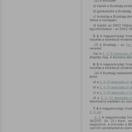
„(5) A miniszter
a)
kijelöli a Bizottság elnök
b)
gondoskodik a Bizottság 
c)
biztosítja a Bizottság d
illetve a honlapján;
d)
kijelöli az ENSZ Földra
együttműködve – az ENSZ föld
5. §
A magyarországi hivata
helyébe a következő rendelk
„(1) A Bizottság – az
(1a
neveket.
(1a) A
2. § (3) bekezdés
a
állapítja meg. A Kormány dö
6. §
A magyarországi hivata
helyébe a következő rendelk
„(4) A Bizottság hatásköréb
tehet:
a)
a
2. § (3) bekezdés
a)
p
b)
a
2. § (3) bekezdés
b)
p
c)
a
2. § (3) bekezdés
c)
é
d)
a
2. § (3) bekezdés
e
létesítmény esetében az üzem
7. §
A magyarországi hivata
8. §-sal
:
„
8. §
A magyarországi hiva
36/2011. (III. 21.) Korm. r
megszűnik, a miniszter a Mód
szerinti személyeket és szer