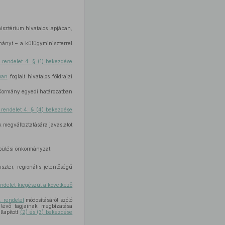
nisztérium hivatalos lapjában,
mányt – a külügyminiszterrel
. rendelet 4. § (1) bekezdése
ban
foglalt hivatalos földrajzi
a Kormány egyedi határozatban
 rendelet 4. § (4) bekezdése
k megváltoztatására javaslatot
epülési önkormányzat;
szter, regionális jelentőségű
endelet kiegészül a következő
. rendelet
módosításáról szóló
n lévő tagjainak megbízatása
lapított
(2) és (3) bekezdése