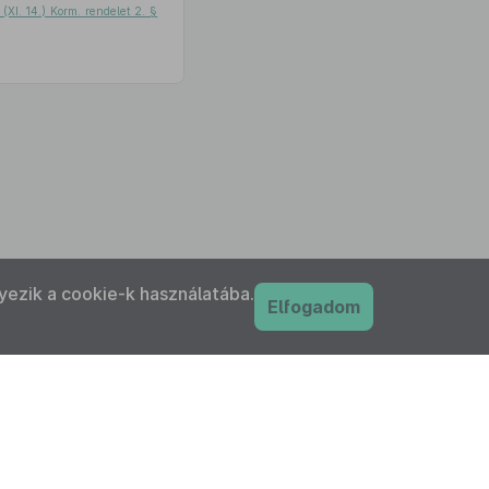
(XI. 14.) Korm. rendelet 2. §
yezik a cookie-k használatába.
Elfogadom