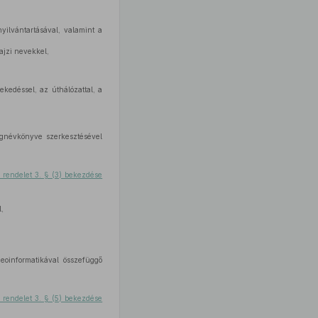
yilvántartásával, valamint a
ajzi nevekkel,
lekedéssel, az úthálózattal, a
égnévkönyve szerkesztésével
. rendelet 3. § (3) bekezdése
,
oinformatikával összefüggő
. rendelet 3. § (5) bekezdése