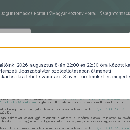
Jogi Információs Portál
Magyar Közlöny Portál
Céginformáció
36/2011. (III. 21.) Korm. rendelet
nálóink! 2026. augusztus 8-án 22:00 és 22:30 óra között ka
i hivatalos földrajzi nevek megállapításáról és ny
Nemzeti Jogszabálytár szolgáltatásában átmeneti
óló
303/2007. (XI. 14.) Korm. rendelet
módosításár
kadásokra lehet számítani. Szíves türelmüket és megért
Hatályos: 2011. 03. 22. – 2011. 03. 22.
s térképészeti tevékenységről szóló
1996. évi LXXVI. törvény 29. § (5) bekezdés
d)
pon
(1) bekezdés
b)
pontjában
meghatározott feladatkörében eljárva a következőket rendeli el:
los földrajzi nevek megállapításáról és nyilvántartásáról szóló
303/2007. (XI. 14.) Korm
ezés lép:
egállapításával összefüggő feladatok ellátására a vidékfejlesztési miniszter (a tová
vábbiakban: Bizottság) működik. Ügyrendjét a Bizottság maga határozza meg, és azt a minisz
los földrajzi nevek megállapításáról és nyilvántartásáról szóló
303/2007. (XI. 14.) Korm