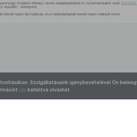
arországi hivatalos földrajzi nevek megállapításáról és nyilvántartásáról szóló
303/2007. 
yi repülőtér,” szövegrész.
sét követő napon lép hatályba, és a hatálybalépését követő napon hatályát veszti.
ztosításában. Szolgáltatásaink igénybevételével Ön beleeg
ormációt
ide
kattintva olvashat.