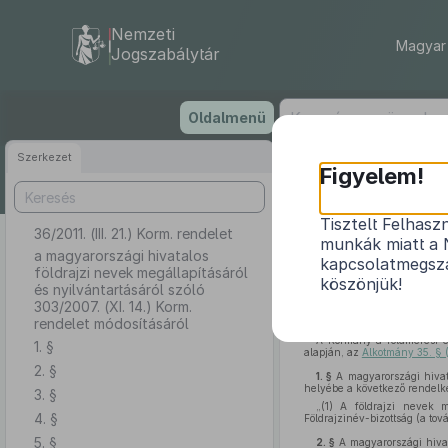
Nemzeti
Magyar 
Jogszabálytár
Ugrás
Oldalmenü
a
tartalomra
Szerkezet
Figyelem!
Tisztelt Felhasz
36/2011. (III. 21.) Korm. rendelet
a magyarország
munkák miatt a 
sz
a magyarországi hivatalos
kapcsolatmegsza
földrajzi nevek megállapításáról
köszönjük!
és nyilvántartásáról szóló
303/2007. (XI. 14.) Korm.
rendelet módosításáról
A Kormány a földmérési é
1. §
alapján, az
Alkotmány 35. § 
2. §
1. §
A magyarországi hivata
helyébe a következő rendelk
3. §
„(1) A földrajzi nevek m
4. §
Földrajzinév-bizottság (a to
5. §
2. §
A magyarországi hivata