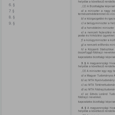
helyébe a következő rendelk
6. §
„(2) A Bizottságba képviselő
7. §
a)
a miniszter a nagy mére
természetvédelemmel és víz
8. §
b)
a közigazgatási és igazs
9. §
c)
a belügyminiszter a hel
d)
a honvédelmi miniszter a
e)
a nemzeti fejlesztési mi
postai és hírközlési ügyekkel
f)
a külügyminiszter a külf
g)
a nemzeti erőforrás mini
h)
a Központi Statisztika
összefüggő földrajzi nevekkel
kapcsolatos bizottsági képvise
3. §
A magyarországi hivata
helyébe a következő rendelk
„(3) A miniszter egy-egy ta
a)
a Magyar Tudományos Aka
b)
az MTA Nyelvtudományi In
c)
az MTA Történettudományi
d)
az MTA Földrajztudományi
e)
az Eötvös Loránd Tudo
földrajzi nevekkel,
kapcsolatos bizottsági képvise
4. §
A magyarországi hivata
helyébe a következő rendelk