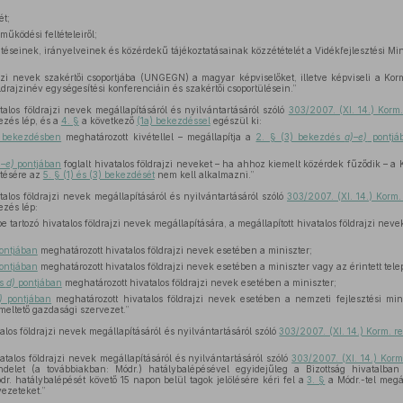
ét;
működési feltételeiről;
öntéseinek, irányelveinek és közérdekű tájékoztatásainak közzétételét a Vidékfejlesztési Mi
jzi nevek szakértői csoportjába (UNGEGN) a magyar képviselőket, illetve képviseli a Kor
rajzinév egységesítési konferenciáin és szakértői csoportülésein.”
los földrajzi nevek megállapításáról és nyilvántartásáról szóló
303/2007. (XI. 14.) Korm
ezés lép, és a
4. §
a következő
(1a) bekezdéssel
egészül ki:
) bekezdésben
meghatározott kivétellel – megállapítja a
2. § (3) bekezdés
a)–e)
pontjá
)–e)
pontjában
foglalt hivatalos földrajzi neveket – ha ahhoz kiemelt közérdek fűződik – 
ntésére az
5. § (1) és (3) bekezdését
nem kell alkalmazni.”
los földrajzi nevek megállapításáról és nyilvántartásáról szóló
303/2007. (XI. 14.) Korm.
ezés lép:
e tartozó hivatalos földrajzi nevek megállapítására, a megállapított hivatalos földrajzi neve
ontjában
meghatározott hivatalos földrajzi nevek esetében a miniszter;
ontjában
meghatározott hivatalos földrajzi nevek esetében a miniszter vagy az érintett tel
s
d)
pontjában
meghatározott hivatalos földrajzi nevek esetében a miniszter;
)
pontjában
meghatározott hivatalos földrajzi nevek esetében a nemzeti fejlesztési mini
eltető gazdasági szervezet.”
los földrajzi nevek megállapításáról és nyilvántartásáról szóló
303/2007. (XI. 14.) Korm. r
talos földrajzi nevek megállapításáról és nyilvántartásáról szóló
303/2007. (XI. 14.) Korm
endelet (a továbbiakban: Módr.) hatálybalépésével egyidejűleg a Bizottság hivatalba
r. hatálybalépését követő 15 napon belül tagok jelölésére kéri fel a
3. §
a Módr.-tel megál
vezeteket.”