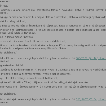
ezés lép:
t jelöl
tarányú állami térképekkel összefüggő földrajzi nevekkel, illetve a földrajzi nevek n
üggyel,
ágügyi miniszter a határon túli magyar földrajzi nevekkel, illetve a kisebbségi nyelvű földr
yi önkormányzatokkal,
 közepes és kis méretarányú állami térképekkel, illetve a honvédelmi célú térképészettel,
niszter a területfejlesztéssel, a vasúti közlekedéssel, a közúti közlekedéssel, a légi köz
 összefüggő földrajzi nevekkel,
öldi államok magyar nevével,
szter a közoktatással és a kulturális értékek védelmével,
i Hivatal (a továbbiakban: KSH) elnöke a Magyar Köztársaság Helységnévtára és Helys
, valamint a népszámlálással és a településstatisztikával
let ellátására.”
los földrajzi nevek megállapításáról és nyilvántartásáról szóló
303/2007. (XI. 14.) Korm
ezés lép:
g jelölésére kéri fel
démia (a továbbiakban: MTA) Magyar Nyelvi Bizottságát a földrajzi nevek helyesírásával
tézetét a földrajzi nevek névtani, nyelvjárási kérdéseivel,
 Intézetét a földrajzi nevek történeti hátterével,
 Kutatóintézetét a földrajzi tájbeosztásokkal összefüggő földrajzi nevekkel,
mányegyetem Térképtudományi és Geoinformatikai Tanszékét a térképtudománnyal, ge
let ellátására.”
los földrajzi nevek megállapításáról és nyilvántartásáról szóló
303/2007. (XI. 14.) Korm
ezés lép: