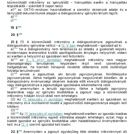
közreműködő intézmény az igényléstől – hiánypótlás esetén a hiánypótlás
teljesítésétől – számított 8 napon belül
99
a)
az OKTIG-rendszer használatával a személyi okmányok adatai és a
benyújtott dokumentumok alapján a diákigazolvány-igénylés tényét rögzíti,
100
b)
101
c)
102
19. §
103
20. §
21. §
(1)
A közreműködő intézmény a diákigazolványra jogosultnak a
diákigazolvány igénylése nélkül – a
12. §-ban
meghatározott – igazolást ad ki,
104
a)
ha a diákigazolvány nem tartalmazza az oktatás, a gyakorlati képzés,
mindennapos testnevelést kiváltó sportfoglalkozás tényleges helyszínét, ebben
az esetben a helyszínt az igazoláson kell feltüntetni,
105
b)
az
6. § a)–c) pontjában
meghatározott intézmény nem magyar
állampolgárságú tanulójának, képzésben részt vevő személyének,
hallgatójának, ha tizenkét hónapnál rövidebb időtartamra szóló ösztöndíjjal
folytatja tanulmányait,
106
c)
annak a jogosultnak, aki tanulói jogviszonyának, felnőttképzési
jogviszonyának, illetve hallgatói jogviszonyának megszűnését követően, de a
diákigazolvány érvényességi idejének lejárata előtt elveszíti diákigazolványát,
vagy diákigazolványa a jogosultságok igazolására alkalmatlanná válik,
107
d)
amennyiben a tanulói jogviszony, illetve a hallgatói jogviszony
bejelentése vagy az igénylés továbbítása a jogosult vagy a közreműködő
intézmény hibáján kívüli okból nem lehetséges.
(2)
Az
(1) bekezdés c) pontjában
meghatározott esetben az igazoláson az
intézmény és a munkarend rovatot a jogosult előző diákigazolványa alapján kell
kitölteni.
108
(3)
109
(4)
Az
(1) bekezdés d) pontjában
meghatározott esetben az igazolás kiadása
a közreműködő intézmény egyedi elbírálása alapján lehetséges, azzal, hogy a
kiadott igazolást az igénylés továbbítása után haladéktalanul érvényteleníteni
kell, és a
12. §
szerinti igazolást kell kiadni.
110
22. §
Amennyiben a jogosult egyidejűleg több oktatási intézménnyel áll