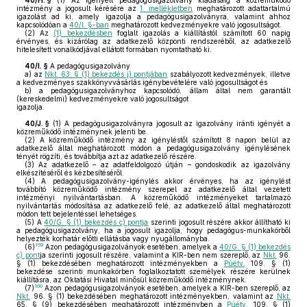
40/H. §
(1)
Az igényelt pedagógusigazolvány kiadásáig a közreműködő
intézmény a jogosult kérésére az
1. mellékletben
meghatározott adattartalmú
igazolást ad ki, amely igazolja a pedagógusigazolványra, valamint ahhoz
kapcsolódóan a
40/I. §-ban
meghatározott kedvezményekre való jogosultságot.
(2)
Az
(1) bekezdésben
foglalt igazolás a kiállítástól számított 60 napig
érvényes, és kizárólag az adatkezelő központi rendszeréből, az adatkezelő
hitelesített vonalkódjával ellátott formában nyomtatható ki.
40/I. §
A pedagógusigazolvány
a)
az
Nkt. 63. § (1) bekezdés j) pontjában
szabályozott kedvezmények, illetve
a kedvezményes szakkönyvvásárlás igénybevételére való jogosultságot és
b)
a pedagógusigazolványhoz kapcsolódó, állam által nem garantált
(kereskedelmi) kedvezményekre való jogosultságot
igazolja.
40/J. §
(1)
A pedagógusigazolványra jogosult az igazolvány iránti igényét a
közreműködő intézménynek jelenti be.
(2)
A közreműködő intézmény az igényléstől számított 8 napon belül az
adatkezelő által meghatározott módon a pedagógusigazolvány igénylésének
tényét rögzíti, és továbbítja azt az adatkezelő részére.
(3)
Az adatkezelő – az adatfeldolgozó útján – gondoskodik az igazolvány
elkészítéséről és kézbesítéséről.
(4)
A pedagógusigazolvány-igénylés akkor érvényes, ha az igénylést
továbbító közreműködő intézmény szerepel az adatkezelő által vezetett
intézményi nyilvántartásban. A közreműködő intézményeket tartalmazó
nyilvántartás módosítása az adatkezelő felé, az adatkezelő által meghatározott
módon tett bejelentéssel lehetséges.
(5)
A
40/G. § (1) bekezdés c) pontja
szerinti jogosult részére akkor állítható ki
a pedagógusigazolvány, ha a jogosult igazolja, hogy pedagógus-munkakörből
helyezték korhatár előtti ellátásba vagy nyugállományba.
159
(6)
Azon pedagógusigazolványok esetében, amelyek a
40/G. § (1) bekezdés
c) pont
ja szerinti jogosult részére, valamint a KIR-ben nem szereplő, az
Nkt.
96.
§ (1) bekezdésében meghatározott intézményekben a
Púétv.
109. § (1)
bekezdése szerinti munkakörben foglalkoztatott személyek részére kerülnek
kiállításra, az Oktatási Hivatal minősül közreműködő intézménynek.
160
(7)
Azon pedagógusigazolványok esetében, amelyek a KIR-ben szereplő, az
Nkt.
96. § (1) bekezdésében meghatározott intézményekben, valamint az
Nkt.
65. § (9) bekezdésében meghatározott intézményben a
Púétv.
109. § (1)