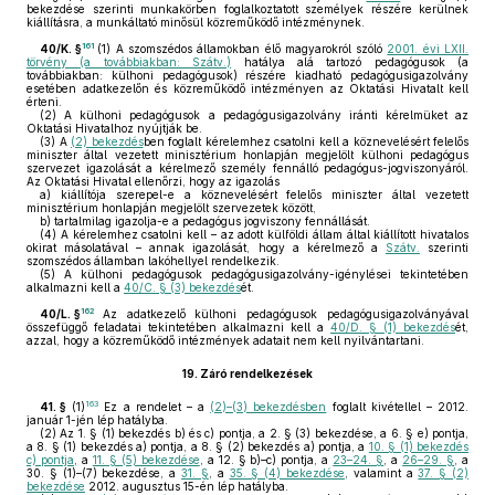
bekezdése szerinti munkakörben foglalkoztatott személyek részére kerülnek
kiállításra, a munkáltató minősül közreműködő intézménynek.
161
40/K. §
(1)
A szomszédos államokban élő magyarokról szóló
2001. évi LXII.
törvény (a továbbiakban: Szátv.)
hatálya alá tartozó pedagógusok (a
továbbiakban: külhoni pedagógusok) részére kiadható pedagógusigazolvány
esetében adatkezelőn és közreműködő intézményen az Oktatási Hivatalt kell
érteni.
(2)
A külhoni pedagógusok a pedagógusigazolvány iránti kérelmüket az
Oktatási Hivatalhoz nyújtják be.
(3)
A
(2) bekezdés
ben foglalt kérelemhez csatolni kell a köznevelésért felelős
miniszter által vezetett minisztérium honlapján megjelölt külhoni pedagógus
szervezet igazolását a kérelmező személy fennálló pedagógus-jogviszonyáról.
Az Oktatási Hivatal ellenőrzi, hogy az igazolás
a)
kiállítója szerepel-e a köznevelésért felelős miniszter által vezetett
minisztérium honlapján megjelölt szervezetek között,
b)
tartalmilag igazolja-e a pedagógus jogviszony fennállását.
(4)
A kérelemhez csatolni kell – az adott külföldi állam által kiállított hivatalos
okirat másolatával – annak igazolását, hogy a kérelmező a
Szátv.
szerinti
szomszédos államban lakóhellyel rendelkezik.
(5)
A külhoni pedagógusok pedagógusigazolvány-igénylései tekintetében
alkalmazni kell a
40/C. § (3) bekezdés
ét.
162
40/L. §
Az adatkezelő külhoni pedagógusok pedagógusigazolványával
összefüggő feladatai tekintetében alkalmazni kell a
40/D. § (1) bekezdés
ét,
azzal, hogy a közreműködő intézmények adatait nem kell nyilvántartani.
19.
Záró rendelkezések
163
41. §
(1)
Ez a rendelet – a
(2)–(3) bekezdésben
foglalt kivétellel – 2012.
január 1-jén lép hatályba.
(2)
Az 1. § (1) bekezdés b) és c) pontja, a 2. § (3) bekezdése, a 6. § e) pontja,
a 8. § (1) bekezdés a) pontja, a 8. § (2) bekezdés a) pontja, a
10. § (1) bekezdés
c) pontja
, a
11. § (5) bekezdése
, a 12. § b)–c) pontja, a
23–24. §
, a
26–29. §
, a
30. § (1)–(7) bekezdése, a
31. §
, a
35. § (4) bekezdése
, valamint a
37. § (2)
bekezdése
2012. augusztus 15-én lép hatályba.