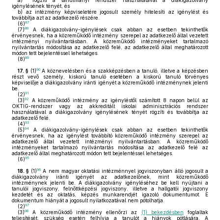
a)
rögzíti a tanulmányi rendszer használatával a diákigazolvány
igénylésének tényét, és
b)
az intézmény képviseletére jogosult személy hitelesíti az igénylést és
továbbítja azt az adatkezelő részére.
87
(6)
88
(7)
A diákigazolvány-igénylések csak abban az esetben tekinthetők
érvényesnek, ha a közreműködő intézmény szerepel az adatkezelő által vezetett
intézményi nyilvántartásban. A közreműködő intézményeket tartalmazó
nyilvántartás módosítása az adatkezelő felé, az adatkezelő által meghatározott
módon tett bejelentéssel lehetséges.
89
(8)
90
17. §
(1)
A köznevelésben és a szakképzésben a tanuló, illetve a képzésben
részt vevő személy, kiskorú tanuló esetében a kiskorú tanuló törvényes
képviselője a diákigazolvány iránti igényét a közreműködő intézménynek jelenti
be.
91
(2)
92
(3)
A közreműködő intézmény az igényléstől számított 8 napon belül az
OKTIG-rendszer vagy az akkreditált iskolai adminisztrációs rendszer
használatával a diákigazolvány igénylésének tényét rögzíti és továbbítja az
adatkezelő felé.
93
(4)
94
(5)
A diákigazolvány-igénylések csak abban az esetben tekinthetők
érvényesnek, ha az igénylést továbbító közreműködő intézmény szerepel az
adatkezelő által vezetett intézményi nyilvántartásban. A közreműködő
intézményeket tartalmazó nyilvántartás módosítása az adatkezelő felé az
adatkezelő által meghatározott módon tett bejelentéssel lehetséges.
95
(6)
96
18. §
(1)
A nem magyar oktatási intézménnyel jogviszonyban álló jogosult a
diákigazolvány iránti igényét az adatkezelőnek, mint közreműködő
intézménynek jelenti be. A diákigazolvány igényléséhez be kell nyújtani a
tanulói jogviszony, felnőttképzési jogviszony, illetve a hallgatói jogviszony
kezdetét és az oktatás, képzés munkarendjét igazoló dokumentumot. E
dokumentum hiányát a jogosult nyilatkozatával nem pótolhatja.
97
(2)
98
(3)
A közreműködő intézmény ellenőrzi az
(1) bekezdésben
foglaltak
teljesítését, szükség esetén felhívja a tanulót a hiányok pótlására. A