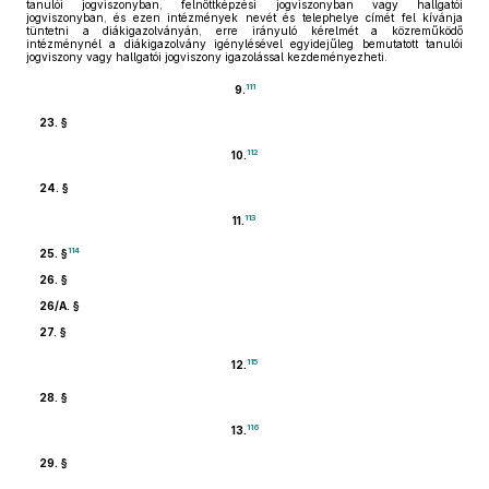
tanulói jogviszonyban, felnőttképzési jogviszonyban vagy hallgatói
jogviszonyban, és ezen intézmények nevét és telephelye címét fel kívánja
tüntetni a diákigazolványán, erre irányuló kérelmét a közreműködő
intézménynél a diákigazolvány igénylésével egyidejűleg bemutatott tanulói
jogviszony vagy hallgatói jogviszony igazolással kezdeményezheti.
111
9.
23. §
112
10.
24. §
113
11.
114
25. §
26. §
26/A. §
27. §
115
12.
28. §
116
13.
29. §