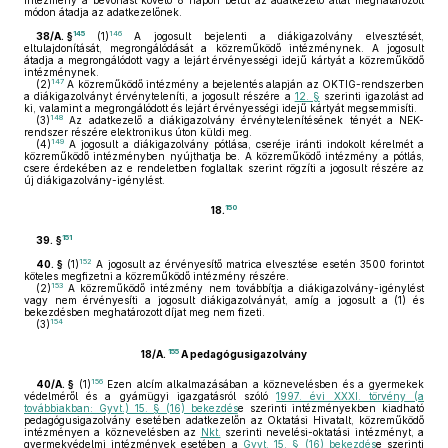
intézmény a bevonást követő 8 napon belül az adatkezelő által meghatározott
módon átadja az adatkezelőnek.
145
146
38/A. §
(1)
A jogosult bejelenti a diákigazolvány elvesztését,
eltulajdonítását, megrongálódását a közreműködő intézménynek. A jogosult
átadja a megrongálódott vagy a lejárt érvényességi idejű kártyát a közreműködő
intézménynek.
147
(2)
A közreműködő intézmény a bejelentés alapján az OKTIG-rendszerben
a diákigazolványt érvényteleníti, a jogosult részére a
12. §
szerinti igazolást ad
ki, valamint a megrongálódott és lejárt érvényességi idejű kártyát megsemmisíti.
148
(3)
Az adatkezelő a diákigazolvány érvénytelenítésének tényét a NEK-
rendszer részére elektronikus úton küldi meg.
149
(4)
A jogosult a diákigazolvány pótlása, cseréje iránti indokolt kérelmét a
közreműködő intézményben nyújthatja be. A közreműködő intézmény a pótlás,
csere érdekében az e rendeletben foglaltak szerint rögzíti a jogosult részére az
új diákigazolvány-igénylést.
150
18.
151
39. §
152
40. §
(1)
A jogosult az érvényesítő matrica elvesztése esetén 3500 forintot
köteles megfizetni a közreműködő intézmény részére.
153
(2)
A közreműködő intézmény nem továbbítja a diákigazolvány-igénylést
vagy nem érvényesíti a jogosult diákigazolványát, amíg a jogosult a (1) és
bekezdésben meghatározott díjat meg nem fizeti.
154
(3)
155
18/A.
A pedagógusigazolvány
156
40/A. §
(1)
Ezen alcím alkalmazásában a köznevelésben és a gyermekek
védelméről és a gyámügyi igazgatásról szóló
1997. évi XXXI. törvény (a
továbbiakban: Gyvt.) 15. § (16) bekezdés
e szerinti intézményekben kiadható
pedagógusigazolvány esetében adatkezelőn az Oktatási Hivatalt, közreműködő
intézményen a köznevelésben az
Nkt.
szerinti nevelési-oktatási intézményt, a
gyermekvédelmi intézmények esetében a
Gyvt. 15. § (16) bekezdés
e szerinti