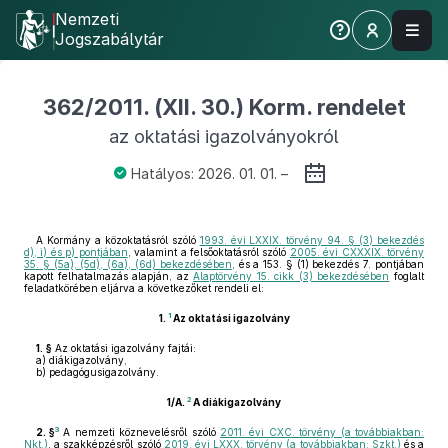
Nemzeti
Jogszabálytár
362/2011. (XII. 30.) Korm. rendelet
az oktatási igazolványokról
Hatályos: 2026. 01. 01. –
A Kormány a közoktatásról szóló
1993. évi LXXIX. törvény 94. § (3) bekezdés
d), i) és p) pontjában
, valamint a felsőoktatásról szóló
2005. évi CXXXIX. törvény
35. § (5a), (5d), (6a), (6d) bekezdésében
, és a 153. § (1) bekezdés 7. pontjában
kapott felhatalmazás alapján, az
Alaptörvény 15. cikk (3) bekezdésében
foglalt
feladatkörében eljárva a következőket rendeli el:
1
1.
Az oktatási igazolvány
1. §
Az oktatási igazolvány fajtái:
a)
diákigazolvány,
b)
pedagógusigazolvány.
2
1/A.
A diákigazolvány
3
2. §
A nemzeti köznevelésről szóló
2011. évi CXC. törvény (a továbbiakban:
Nkt.)
, a szakképzésről szóló
2019. évi LXXX. törvény (a továbbiakban: Szkt.)
és a