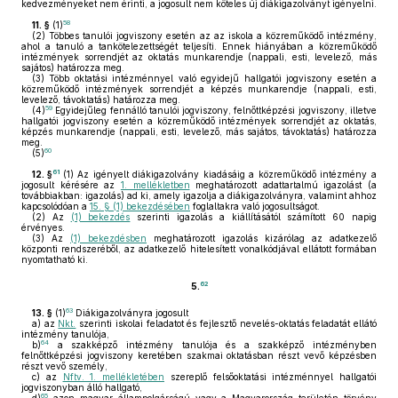
kedvezményeket nem érinti, a jogosult nem köteles új diákigazolványt igényelni.
58
11. §
(1)
(2)
Többes tanulói jogviszony esetén az az iskola a közreműködő intézmény,
ahol a tanuló a tankötelezettségét teljesíti. Ennek hiányában a közreműködő
intézmények sorrendjét az oktatás munkarendje (nappali, esti, levelező, más
sajátos) határozza meg.
(3)
Több oktatási intézménnyel való egyidejű hallgatói jogviszony esetén a
közreműködő intézmények sorrendjét a képzés munkarendje (nappali, esti,
levelező, távoktatás) határozza meg.
59
(4)
Egyidejűleg fennálló tanulói jogviszony, felnőttképzési jogviszony, illetve
hallgatói jogviszony esetén a közreműködő intézmények sorrendjét az oktatás,
képzés munkarendje (nappali, esti, levelező, más sajátos, távoktatás) határozza
meg.
60
(5)
61
12. §
(1)
Az igényelt diákigazolvány kiadásáig a közreműködő intézmény a
jogosult kérésére az
1. mellékletben
meghatározott adattartalmú igazolást (a
továbbiakban: igazolás) ad ki, amely igazolja a diákigazolványra, valamint ahhoz
kapcsolódóan a
15. § (1) bekezdésében
foglaltakra való jogosultságot.
(2)
Az
(1) bekezdés
szerinti igazolás a kiállításától számított 60 napig
érvényes.
(3)
Az
(1) bekezdésben
meghatározott igazolás kizárólag az adatkezelő
központi rendszeréből, az adatkezelő hitelesített vonalkódjával ellátott formában
nyomtatható ki.
62
5.
63
13. §
(1)
Diákigazolványra jogosult
a)
az
Nkt.
szerinti iskolai feladatot és fejlesztő nevelés-oktatás feladatát ellátó
intézmény tanulója,
64
b)
a szakképző intézmény tanulója és a szakképző intézményben
felnőttképzési jogviszony keretében szakmai oktatásban részt vevő képzésben
részt vevő személy,
c)
az
Nftv. 1. mellékletében
szereplő felsőoktatási intézménnyel hallgatói
jogviszonyban álló hallgató,
65