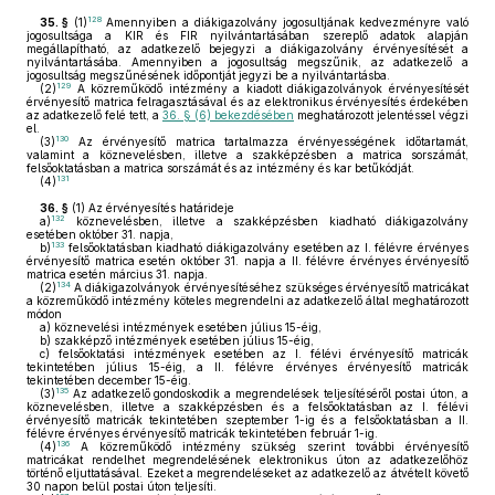
128
35. §
(1)
Amennyiben a diákigazolvány jogosultjának kedvezményre való
jogosultsága a KIR és FIR nyilvántartásában szereplő adatok alapján
megállapítható, az adatkezelő bejegyzi a diákigazolvány érvényesítését a
nyilvántartásába. Amennyiben a jogosultság megszűnik, az adatkezelő a
jogosultság megszűnésének időpontját jegyzi be a nyilvántartásba.
129
(2)
A közreműködő intézmény a kiadott diákigazolványok érvényesítését
érvényesítő matrica felragasztásával és az elektronikus érvényesítés érdekében
az adatkezelő felé tett, a
36. § (6) bekezdésében
meghatározott jelentéssel végzi
el.
130
(3)
Az érvényesítő matrica tartalmazza érvényességének időtartamát,
valamint a köznevelésben, illetve a szakképzésben a matrica sorszámát,
felsőoktatásban a matrica sorszámát és az intézmény és kar betűkódját.
131
(4)
36. §
(1)
Az érvényesítés határideje
132
a)
köznevelésben, illetve a szakképzésben kiadható diákigazolvány
esetében október 31. napja,
133
b)
felsőoktatásban kiadható diákigazolvány esetében az I. félévre érvényes
érvényesítő matrica esetén október 31. napja a II. félévre érvényes érvényesítő
matrica esetén március 31. napja.
134
(2)
A diákigazolványok érvényesítéséhez szükséges érvényesítő matricákat
a közreműködő intézmény köteles megrendelni az adatkezelő által meghatározott
módon
a)
köznevelési intézmények esetében július 15-éig,
b)
szakképző intézmények esetében július 15-éig,
c)
felsőoktatási intézmények esetében az I. félévi érvényesítő matricák
tekintetében július 15-éig, a II. félévre érvényes érvényesítő matricák
tekintetében december 15-éig.
135
(3)
Az adatkezelő gondoskodik a megrendelések teljesítéséről postai úton, a
köznevelésben, illetve a szakképzésben és a felsőoktatásban az I. félévi
érvényesítő matricák tekintetében szeptember 1-ig és a felsőoktatásban a II.
félévre érvényes érvényesítő matricák tekintetében február 1-ig.
136
(4)
A közreműködő intézmény szükség szerint további érvényesítő
matricákat rendelhet megrendelésének elektronikus úton az adatkezelőhöz
történő eljuttatásával. Ezeket a megrendeléseket az adatkezelő az átvételt követő
30 napon belül postai úton teljesíti.