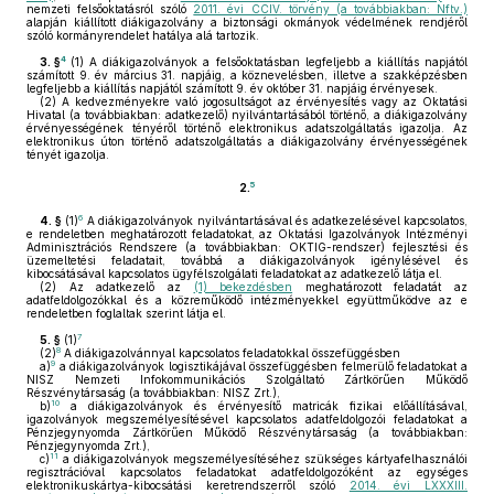
nemzeti felsőoktatásról szóló
2011. évi CCIV. törvény (a továbbiakban: Nftv.)
alapján kiállított diákigazolvány a biztonsági okmányok védelmének rendjéről
szóló kormányrendelet hatálya alá tartozik.
4
3. §
(1)
A diákigazolványok a felsőoktatásban legfeljebb a kiállítás napjától
számított 9. év március 31. napjáig, a köznevelésben, illetve a szakképzésben
legfeljebb a kiállítás napjától számított 9. év október 31. napjáig érvényesek.
(2)
A kedvezményekre való jogosultságot az érvényesítés vagy az Oktatási
Hivatal (a továbbiakban: adatkezelő) nyilvántartásából történő, a diákigazolvány
érvényességének tényéről történő elektronikus adatszolgáltatás igazolja. Az
elektronikus úton történő adatszolgáltatás a diákigazolvány érvényességének
tényét igazolja.
5
2.
6
4. §
(1)
A diákigazolványok nyilvántartásával és adatkezelésével kapcsolatos,
e rendeletben meghatározott feladatokat, az Oktatási Igazolványok Intézményi
Adminisztrációs Rendszere (a továbbiakban: OKTIG-rendszer) fejlesztési és
üzemeltetési feladatait, továbbá a diákigazolványok igénylésével és
kibocsátásával kapcsolatos ügyfélszolgálati feladatokat az adatkezelő látja el.
(2)
Az adatkezelő az
(1) bekezdésben
meghatározott feladatát az
adatfeldolgozókkal és a közreműködő intézményekkel együttműködve az e
rendeletben foglaltak szerint látja el.
7
5. §
(1)
8
(2)
A diákigazolvánnyal kapcsolatos feladatokkal összefüggésben
9
a)
a diákigazolványok logisztikájával összefüggésben felmerülő feladatokat a
NISZ Nemzeti Infokommunikációs Szolgáltató Zártkörűen Működő
Részvénytársaság (a továbbiakban: NISZ Zrt.),
10
b)
a diákigazolványok és érvényesítő matricák fizikai előállításával,
igazolványok megszemélyesítésével kapcsolatos adatfeldolgozói feladatokat a
Pénzjegynyomda Zártkörűen Működő Részvénytársaság (a továbbiakban:
Pénzjegynyomda Zrt.),
11
c)
a diákigazolványok megszemélyesítéséhez szükséges kártyafelhasználói
regisztrációval kapcsolatos feladatokat adatfeldolgozóként az egységes
elektronikuskártya-kibocsátási keretrendszerről szóló
2014. évi LXXXIII.