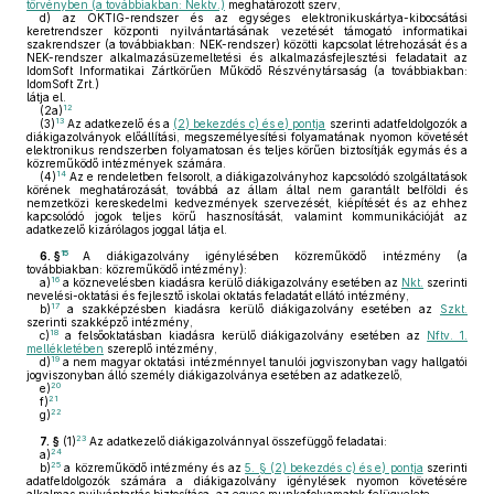
törvényben (a továbbiakban: Nektv.)
meghatározott szerv,
d)
az OKTIG-rendszer és az egységes elektronikuskártya-kibocsátási
keretrendszer központi nyilvántartásának vezetését támogató informatikai
szakrendszer (a továbbiakban: NEK-rendszer) közötti kapcsolat létrehozását és a
NEK-rendszer alkalmazásüzemeltetési és alkalmazásfejlesztési feladatait az
IdomSoft Informatikai Zártkörűen Működő Részvénytársaság (a továbbiakban:
IdomSoft Zrt.)
látja el.
12
(2a)
13
(3)
Az adatkezelő és a
(2) bekezdés c) és e) pontja
szerinti adatfeldolgozók a
diákigazolványok előállítási, megszemélyesítési folyamatának nyomon követését
elektronikus rendszerben folyamatosan és teljes körűen biztosítják egymás és a
közreműködő intézmények számára.
14
(4)
Az e rendeletben felsorolt, a diákigazolványhoz kapcsolódó szolgáltatások
körének meghatározását, továbbá az állam által nem garantált belföldi és
nemzetközi kereskedelmi kedvezmények szervezését, kiépítését és az ehhez
kapcsolódó jogok teljes körű hasznosítását, valamint kommunikációját az
adatkezelő kizárólagos joggal látja el.
15
6. §
A diákigazolvány igénylésében közreműködő intézmény (a
továbbiakban: közreműködő intézmény):
16
a)
a köznevelésben kiadásra kerülő diákigazolvány esetében az
Nkt.
szerinti
nevelési-oktatási és fejlesztő iskolai oktatás feladatát ellátó intézmény,
17
b)
a szakképzésben kiadásra kerülő diákigazolvány esetében az
Szkt.
szerinti szakképző intézmény,
18
c)
a felsőoktatásban kiadásra kerülő diákigazolvány esetében az
Nftv. 1.
mellékletében
szereplő intézmény,
19
d)
a nem magyar oktatási intézménnyel tanulói jogviszonyban vagy hallgatói
jogviszonyban álló személy diákigazolványa esetében az adatkezelő,
20
e)
21
f)
22
g)
23
7. §
(1)
Az adatkezelő diákigazolvánnyal összefüggő feladatai:
24
a)
25
b)
a közreműködő intézmény és az
5. § (2) bekezdés c) és e) pontja
szerinti
adatfeldolgozók számára a diákigazolvány igénylések nyomon követésére