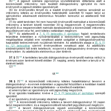
137
(5)
A jogosult számára jogviszonya szünetelésének időtartama alatt a
közreműködő intézmény nem továbbít diákigazolvány igénylést és nem
érvényesíti a jogosult oktatási igazolványát.
(6)
Az érvényesítés tényét és a kiadott érvényesítő matrica sorszámát az
intézmény köteles az érvényesítés határidejétől számított 10 napon belül az
igényléshez alkalmazott elektronikus felületen keresztül az adatkezelő felé
jelenteni.
(7)
Az adott tanévben fel nem használt érvényesítő matricákat a közreműködő
intézmény a tanévet követő november 30-ig megsemmisíti. A megsemmisítés
tényéről és a megsemmisített matricák darabszámáról a közreműködő intézmény
jegyzőkönyvet vesz fel, amit köteles irattárában megőrizni.
138
(8)
Az adatkezelő a
7. § (1) bekezdés i) pontjában
foglalt rendelkezés
teljesítése érdekében a nyilvántartásából a kedvezményre való jogosultság
megállapítása céljából erre vonatkozó adatot szolgáltat a diákigazolványokhoz
kapcsolódó kedvezmények nyújtóinak kérésére. Az adatközlés alapja a
35. § (1)
és (2) bekezdése
szerinti érvényesítésre vonatkozó adat. Az adatközlés
eredményeként két érték keletkezik, miszerint a diákigazolvány érvényes vagy
érvénytelen. Az adatközlés elektronikus úton történik.
139
37. §
(1)
A tanköteles tanulók diákigazolványa érvényesítő matrica nélkül is
érvényes azon tanévet követő október 31. napjáig, amely tanévben a tanuló a 16.
életévét betölti.
140
(2)
141
17.
142
38. §
(1)
A közreműködő intézmény köteles haladéktalanul bevonni a
diákigazolványt – és ennek érdekében a jogosultat felszólítani a korábban kiadott
diákigazolványának a beszolgáltatására – a következő esetekben:
a)
amennyiben az igazolványra való jogosultság megszűnik,
b)
az igazolás kiadásakor, kivéve a
21. § (1) bekezdés a) pontjában
szereplő
igazolást,
c)
az igazolvány érvényességi idejének végén.
143
(2)
A közreműködő intézmény köteles a bevont diákigazolványt 30 napon
belül megsemmisíteni, és a megsemmisítésről készített jegyzőkönyvet megőrizni.
144
(3)
A bevont diákigazolványok egyedi azonosítóját a közreműködő