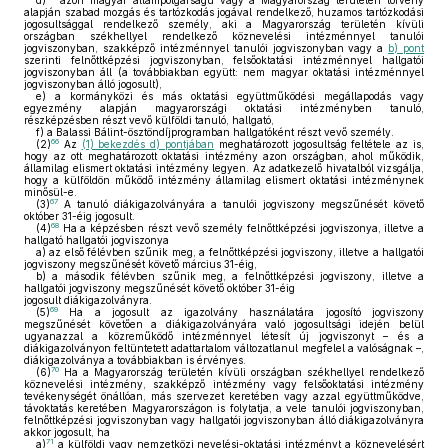
d)
azon magyar állampolgárságú vagy a Magyarország területén törvény
alapján szabad mozgás és tartózkodás jogával rendelkező, huzamos tartózkodási
jogosultsággal rendelkező személy, aki a Magyarország területén kívüli
országban székhellyel rendelkező köznevelési intézménnyel tanulói
jogviszonyban, szakképző intézménnyel tanulói jogviszonyban vagy a
b) pont
szerinti felnőttképzési jogviszonyban, felsőoktatási intézménnyel hallgatói
jogviszonyban áll (a továbbiakban együtt: nem magyar oktatási intézménnyel
jogviszonyban álló jogosult),
e)
a kormányközi és más oktatási együttműködési megállapodás vagy
egyezmény alapján magyarországi oktatási intézményben tanuló,
részképzésben részt vevő külföldi tanuló, hallgató,
f)
a Balassi Bálint-ösztöndíjprogramban hallgatóként részt vevő személy.
66
(2)
Az
(1) bekezdés d) pontjában
meghatározott jogosultság feltétele az is,
hogy az ott meghatározott oktatási intézmény azon országban, ahol működik,
államilag elismert oktatási intézmény legyen. Az adatkezelő hivatalból vizsgálja,
hogy a külföldön működő intézmény államilag elismert oktatási intézménynek
minősül-e.
67
(3)
A tanuló diákigazolványára a tanulói jogviszony megszűnését követő
október 31-éig jogosult.
68
(4)
Ha a képzésben részt vevő személy felnőttképzési jogviszonya, illetve a
hallgató hallgatói jogviszonya
a)
az első félévben szűnik meg, a felnőttképzési jogviszony, illetve a hallgatói
jogviszony megszűnését követő március 31-éig,
b)
a második félévben szűnik meg, a felnőttképzési jogviszony, illetve a
hallgatói jogviszony megszűnését követő október 31-éig
jogosult diákigazolványra.
69
(5)
Ha a jogosult az igazolvány használatára jogosító jogviszony
megszűnését követően a diákigazolványára való jogosultsági idején belül
ugyanazzal a közreműködő intézménnyel létesít új jogviszonyt – és a
diákigazolványon feltüntetett adattartalom változatlanul megfelel a valóságnak –,
diákigazolványa a továbbiakban is érvényes.
70
(6)
Ha a Magyarország területén kívüli országban székhellyel rendelkező
köznevelési intézmény, szakképző intézmény vagy felsőoktatási intézmény
tevékenységét önállóan, más szervezet keretében vagy azzal együttműködve,
távoktatás keretében Magyarországon is folytatja, a vele tanulói jogviszonyban,
felnőttképzési jogviszonyban vagy hallgatói jogviszonyban álló diákigazolványra
akkor jogosult, ha
71
a)
a külföldi vagy nemzetközi nevelési-oktatási intézményt a köznevelésért