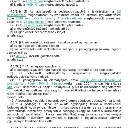
c)
vezeti a
40/F. §-ban
meghatározott nyilvántartást, és
d)
kiadja a
40/H. §-ban
meghatározott igazolást.
40/E. §
(1)
Az adatkezelő a pedagógusigazolvány tekintetében a
(2)
bekezdésben
meghatározott nyilvántartást vezet az oktatási nyilvántartásról
szóló
2018. évi LXXXIX. törvény 4. mellékletében
meghatározott személyes,
valamint a
(2) bekezdésben
meghatározott adatokról.
(2)
Az
(1) bekezdésben
meghatározott nyilvántartás
a)
a közreműködő intézmények adatait és
b)
az igénylések beérkezésének idejét
tartalmazza.
40/F. §
A közreműködő intézmény által vezetett nyilvántartás
a)
az igénylés elküldésének idejét,
b)
az adatkezelő adatszolgáltatása alapján a pedagógusigazolvány egyedi
azonosítóját és
c)
a
40/H. §
szerinti igazolás adatait
tartalmazza.
40/G. §
(1)
A pedagógusigazolvány
a)
a pedagógusigazolványra jogosító jogviszony fennállásának ideje alatt,
b)
az elveszett, eltulajdonított, megsemmisült, megrongálódott
pedagógusigazolvány helyett,
157
c)
a pedagógusok új életpályájáról szóló
2023. évi LII. törvény (a
továbbiakban: Púétv.) 109. § (1) bekezdés
ében vagy 2024. január 1-je előtt az
Nkt.
2023. december 31. napján hatályos 63. § (3) bekezdésében meghatározott
munkakörből nyugállományba vagy korhatár előtti ellátásba helyezett személyek
részére időbeli korlátozás nélkül
igényelhető.
(2)
A jogosultnak egyidejűleg csak egy érvényes pedagógusigazolványa lehet.
158
(3)
A pedagógus, illetve az oktató egyidejűleg fennálló köznevelési
foglalkoztatotti jogviszonya, illetve munkaviszonya esetén az az intézmény a
közreműködő intézmény, amelyben a pedagógus vagy az oktató a munkaideje
nagyobb hányadát teljesíti. Ha ez nem állapítható meg, akkor az az intézmény a
közreműködő intézmény, amelyikkel a jogosult a foglalkoztatásra irányuló
jogviszonyát korábban létesítette.