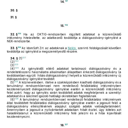
117
14.
30. §
31. §
118
15.
119
32. §
Ha az OKTIG-rendszerben rögzített adatokat a közreműködő
intézmény hitelesítette, az adatkezelő továbbítja a diákigazolvány-igénylést a
NEK-rendszerbe.
120
33. §
Az IdomSoft Zrt. az adatoknak a
Nektv.
szerinti feldolgozását követően
továbbítja az igénylést a megszemélyesítő részére.
121
34. §
(1)
122
(2)
123
(3)
124
(4)
Az igényléstől eltérő adatokat tartalmazó diákigazolvány és a
rendeltetésszerű használatra alkalmatlan állapotban érkezett diákigazolvány (a
továbbiakban együtt: hibás diákigazolvány) helyett a közreműködő intézmény új
diákigazolvány-igénylést továbbít.
125
(5)
A köznevelésben, illetve a szakképzésben kiadható diákigazolvány és a
tanulmányi rendszerklienssel nem rendelkező felsőoktatási intézményben
kezdeményezett diákigazolvány igénylése esetén a közreműködő intézmény
felel azért, hogy az igénylés során továbbított adatok megfeleljenek a személyi
adatokat és a lakcímet igazoló hatósági okiratokban foglaltaknak.
126
(6)
A tanulmányi rendszerklienssel rendelkező felsőoktatási intézmények
által továbbított felsőoktatási diákigazolvány igénylése esetén a jogosult felel a
diákigazolvány elkészítésének alapjául szolgáló adatok valóságtartalmáért.
Amennyiben a jogosult a nyilvántartott adataiban hibát észlel, úgy köteles azt
haladéktalanul a közreműködő intézmény felé jelezni és a hiba kijavítását
kezdeményezni.
127
16.