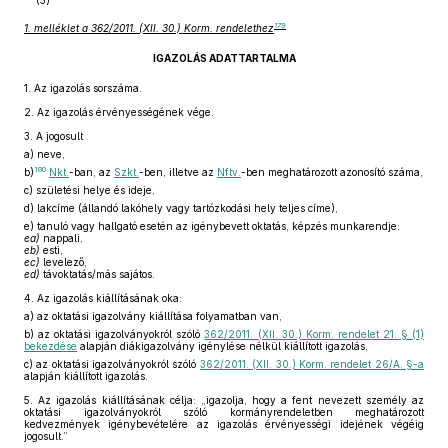
(3)
179
1. melléklet a 362/2011. (XII. 30.) Korm. rendelethez
IGAZOLÁS ADATTARTALMA
1.
Az igazolás sorszáma.
2.
Az igazolás érvényességének vége.
3.
A jogosult
a)
neve,
180
b)
Nkt.
-ban, az
Szkt.
-ben, illetve az
Nftv.
-ben meghatározott azonosító száma,
c)
születési helye és ideje,
d)
lakcíme (állandó lakóhely vagy tartózkodási hely teljes címe),
e)
tanuló vagy hallgató esetén az igénybevett oktatás, képzés munkarendje:
ea)
nappali,
eb)
esti,
ec)
levelező,
ed)
távoktatás/más sajátos.
4.
Az igazolás kiállításának oka:
a)
az oktatási igazolvány kiállítása folyamatban van,
b)
az oktatási igazolványokról szóló
362/2011. (XII. 30.) Korm. rendelet 21. § (1)
bekezdése
alapján diákigazolvány igénylése nélkül kiállított igazolás,
c)
az oktatási igazolványokról szóló
362/2011. (XII. 30.) Korm. rendelet 26/A. §-a
alapján kiállított igazolás.
5.
Az igazolás kiállításának célja: „igazolja, hogy a fent nevezett személy az
oktatási igazolványokról szóló kormányrendeletben meghatározott
kedvezmények igénybevételére az igazolás érvényességi idejének végéig
jogosult.”