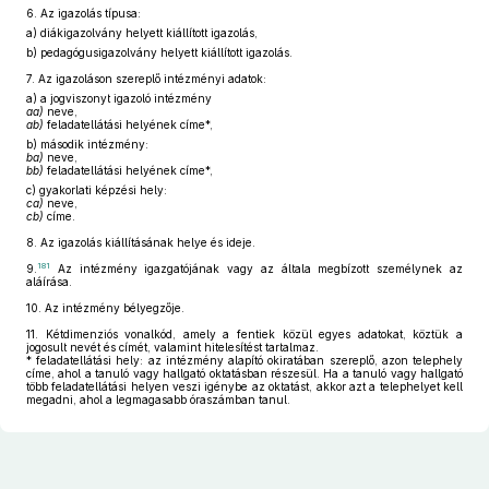
6.
Az igazolás típusa:
a)
diákigazolvány helyett kiállított igazolás,
b)
pedagógusigazolvány helyett kiállított igazolás.
7.
Az igazoláson szereplő intézményi adatok:
a)
a jogviszonyt igazoló intézmény
aa)
neve,
ab)
feladatellátási helyének címe*,
b)
második intézmény:
ba)
neve,
bb)
feladatellátási helyének címe*,
c)
gyakorlati képzési hely:
ca)
neve,
cb)
címe.
8.
Az igazolás kiállításának helye és ideje.
181
9.
Az intézmény igazgatójának vagy az általa megbízott személynek az
aláírása.
10.
Az intézmény bélyegzője.
11.
Kétdimenziós vonalkód, amely a fentiek közül egyes adatokat, köztük a
jogosult nevét és címét, valamint hitelesítést tartalmaz.
* feladatellátási hely: az intézmény alapító okiratában szereplő, azon telephely
címe, ahol a tanuló vagy hallgató oktatásban részesül. Ha a tanuló vagy hallgató
több feladatellátási helyen veszi igénybe az oktatást, akkor azt a telephelyet kell
megadni, ahol a legmagasabb óraszámban tanul.