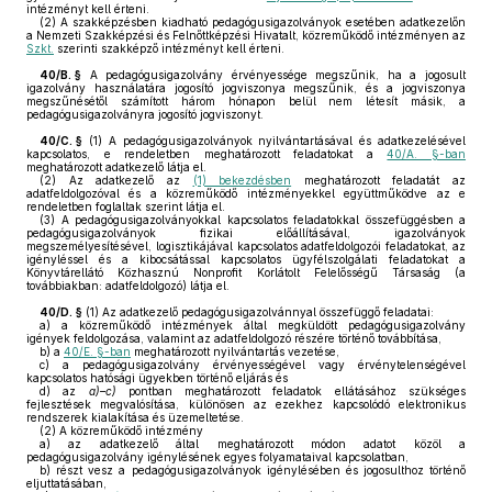
intézményt kell érteni.
(2)
A szakképzésben kiadható pedagógusigazolványok esetében adatkezelőn
a Nemzeti Szakképzési és Felnőttképzési Hivatalt, közreműködő intézményen az
Szkt.
szerinti szakképző intézményt kell érteni.
40/B. §
A pedagógusigazolvány érvényessége megszűnik, ha a jogosult
igazolvány használatára jogosító jogviszonya megszűnik, és a jogviszonya
megszűnésétől számított három hónapon belül nem létesít másik, a
pedagógusigazolványra jogosító jogviszonyt.
40/C. §
(1)
A pedagógusigazolványok nyilvántartásával és adatkezelésével
kapcsolatos, e rendeletben meghatározott feladatokat a
40/A. §-ban
meghatározott adatkezelő látja el.
(2)
Az adatkezelő az
(1) bekezdésben
meghatározott feladatát az
adatfeldolgozóval és a közreműködő intézményekkel együttműködve az e
rendeletben foglaltak szerint látja el.
(3)
A pedagógusigazolványokkal kapcsolatos feladatokkal összefüggésben a
pedagógusigazolványok fizikai előállításával, igazolványok
megszemélyesítésével, logisztikájával kapcsolatos adatfeldolgozói feladatokat, az
igényléssel és a kibocsátással kapcsolatos ügyfélszolgálati feladatokat a
Könyvtárellátó Közhasznú Nonprofit Korlátolt Felelősségű Társaság (a
továbbiakban: adatfeldolgozó) látja el.
40/D. §
(1)
Az adatkezelő pedagógusigazolvánnyal összefüggő feladatai:
a)
a közreműködő intézmények által megküldött pedagógusigazolvány
igények feldolgozása, valamint az adatfeldolgozó részére történő továbbítása,
b)
a
40/E. §-ban
meghatározott nyilvántartás vezetése,
c)
a pedagógusigazolvány érvényességével vagy érvénytelenségével
kapcsolatos hatósági ügyekben történő eljárás és
d)
az
a)–c)
pontban meghatározott feladatok ellátásához szükséges
fejlesztések megvalósítása, különösen az ezekhez kapcsolódó elektronikus
rendszerek kialakítása és üzemeltetése.
(2)
A közreműködő intézmény
a)
az adatkezelő által meghatározott módon adatot közöl a
pedagógusigazolvány igénylésének egyes folyamataival kapcsolatban,
b)
részt vesz a pedagógusigazolványok igénylésében és jogosulthoz történő
eljuttatásában,