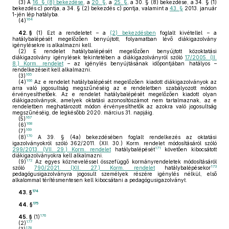
(3)
A
16. § (8) bekezdése
, a
20. §
, a
25. §
, a 30. § (8) bekezdése, a 34. § (1)
bekezdés c) pontja, a 34. § (2) bekezdés c) pontja, valamint a
43. §
2013. január
1-jén lép hatályba.
164
(4)
42. §
(1)
Ezt a rendeletet – a
(2) bekezdésben
foglalt kivétellel – a
hatálybalépését megelőzően benyújtott, folyamatban lévő diákigazolvány
igénylésekre is alkalmazni kell.
(2)
E rendelet hatálybalépését megelőzően benyújtott közoktatási
diákigazolvány igénylések tekintetében a diákigazolványról szóló
17/2005. (II.
8.) Korm. rendelet
– az igénylés benyújtásának időpontjában hatályos –
rendelkezéseit kell alkalmazni.
165
(3)
166
(4)
Az e rendelet hatálybalépését megelőzően kiadott diákigazolványok az
arra való jogosultság megszűnéséig az e rendeletben szabályozott módon
érvényesíthetőek. Az e rendelet hatálybalépését megelőzően kiadott olyan
diákigazolványok, amelyek oktatási azonosítószámot nem tartalmaznak, az e
rendeletben meghatározott módon érvényesíthetők az azokra való jogosultság
megszűnéséig, de legkésőbb 2020. március 31. napjáig.
167
(5)
168
(6)
169
(7)
170
(8)
A 39. § (4a) bekezdésében foglalt rendelkezés az oktatási
igazolványokról szóló 362/2011. (XII. 30.) Korm. rendelet módosításáról szóló
171
299/2013. (VII. 29.) Korm. rendelet
hatálybalépését
követően kibocsátott
diákigazolványokra kell alkalmazni.
172
(9)
Az egyes közneveléssel összefüggő kormányrendeletek módosításáról
173
szóló
790/2021. (XII. 27.) Korm. rendelet
hatálybalépésekor
pedagógusigazolványra jogosult személyek részére igénylés nélkül, első
alkalommal térítésmentesen kell kibocsátani a pedagógusigazolványt.
174
43. §
175
44. §
176
45. §
(1)
177
(2)
178