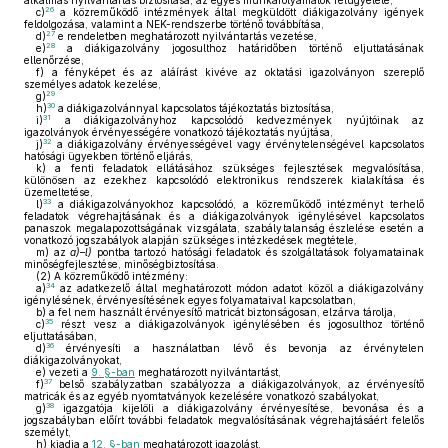
alkalmas nyilvántartás biztosítása, az egyes munkafolyamatok felügyelete,
26
c)
a közreműködő intézmények által megküldött diákigazolvány igények
feldolgozása, valamint a NEK-rendszerbe történő továbbítása,
27
d)
e rendeletben meghatározott nyilvántartás vezetése,
28
e)
a diákigazolvány jogosulthoz határidőben történő eljuttatásának
ellenőrzése,
f)
a fényképet és az aláírást kivéve az oktatási igazolványon szereplő
személyes adatok kezelése,
29
g)
30
h)
a diákigazolvánnyal kapcsolatos tájékoztatás biztosítása,
31
i)
a diákigazolványhoz kapcsolódó kedvezmények nyújtóinak az
igazolványok érvényességére vonatkozó tájékoztatás nyújtása,
32
j)
a diákigazolvány érvényességével vagy érvénytelenségével kapcsolatos
hatósági ügyekben történő eljárás,
k)
a fenti feladatok ellátásához szükséges fejlesztések megvalósítása,
különösen az ezekhez kapcsolódó elektronikus rendszerek kialakítása és
üzemeltetése,
33
l)
a diákigazolványokhoz kapcsolódó, a közreműködő intézményt terhelő
feladatok végrehajtásának és a diákigazolványok igénylésével kapcsolatos
panaszok megalapozottságának vizsgálata, szabálytalanság észlelése esetén a
vonatkozó jogszabályok alapján szükséges intézkedések megtétele,
m)
az
a)–l)
pontba tartozó hatósági feladatok és szolgáltatások folyamatainak
minőségfejlesztése, minőségbiztosítása.
(2)
A közreműködő intézmény:
34
a)
az adatkezelő által meghatározott módon adatot közöl a diákigazolvány
igénylésének, érvényesítésének egyes folyamataival kapcsolatban,
b)
a fel nem használt érvényesítő matricát biztonságosan, elzárva tárolja,
35
c)
részt vesz a diákigazolványok igénylésében és jogosulthoz történő
eljuttatásában,
36
d)
érvényesíti a használatban lévő és bevonja az érvénytelen
diákigazolványokat,
e)
vezeti a
9. §-ban
meghatározott nyilvántartást,
37
f)
belső szabályzatban szabályozza a diákigazolványok, az érvényesítő
matricák és az egyéb nyomtatványok kezelésére vonatkozó szabályokat,
38
g)
igazgatója kijelöli a diákigazolvány érvényesítése, bevonása és a
jogszabályban előírt további feladatok megvalósításának végrehajtásáért felelős
személyt,
h)
kiadja a
12. §-ban
meghatározott igazolást.