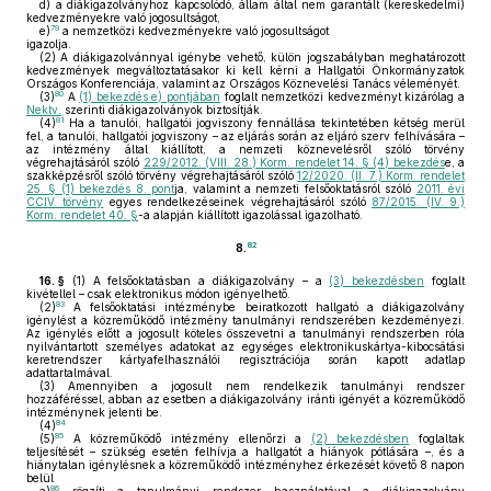
d)
a diákigazolványhoz kapcsolódó, állam által nem garantált (kereskedelmi)
kedvezményekre való jogosultságot,
79
e)
a nemzetközi kedvezményekre való jogosultságot
igazolja.
(2)
A diákigazolvánnyal igénybe vehető, külön jogszabályban meghatározott
kedvezmények megváltoztatásakor ki kell kérni a Hallgatói Önkormányzatok
Országos Konferenciája, valamint az Országos Köznevelési Tanács véleményét.
80
(3)
A
(1) bekezdés e) pontjában
foglalt nemzetközi kedvezményt kizárólag a
Nektv.
szerinti diákigazolványok biztosítják.
81
(4)
Ha a tanulói, hallgatói jogviszony fennállása tekintetében kétség merül
fel, a tanulói, hallgatói jogviszony – az eljárás során az eljáró szerv felhívására –
az intézmény által kiállított, a nemzeti köznevelésről szóló törvény
végrehajtásáról szóló
229/2012. (VIII. 28.) Korm. rendelet 14. § (4) bekezdés
e, a
szakképzésről szóló törvény végrehajtásáról szóló
12/2020. (II. 7.) Korm. rendelet
25. § (1) bekezdés 8. pont
ja, valamint a nemzeti felsőoktatásról szóló
2011. évi
CCIV. törvény
egyes rendelkezéseinek végrehajtásáról szóló
87/2015. (IV. 9.)
Korm. rendelet 40. §
-a alapján kiállított igazolással igazolható.
82
8.
16. §
(1)
A felsőoktatásban a diákigazolvány – a
(3) bekezdésben
foglalt
kivétellel – csak elektronikus módon igényelhető.
83
(2)
A felsőoktatási intézménybe beiratkozott hallgató a diákigazolvány
igénylést a közreműködő intézmény tanulmányi rendszerében kezdeményezi.
Az igénylés előtt a jogosult köteles összevetni a tanulmányi rendszerben róla
nyilvántartott személyes adatokat az egységes elektronikuskártya-kibocsátási
keretrendszer kártyafelhasználói regisztrációja során kapott adatlap
adattartalmával.
(3)
Amennyiben a jogosult nem rendelkezik tanulmányi rendszer
hozzáféréssel, abban az esetben a diákigazolvány iránti igényét a közreműködő
intézménynek jelenti be.
84
(4)
85
(5)
A közreműködő intézmény ellenőrzi a
(2) bekezdésben
foglaltak
teljesítését – szükség esetén felhívja a hallgatót a hiányok pótlására –, és a
hiánytalan igénylésnek a közreműködő intézményhez érkezését követő 8 napon
belül
86