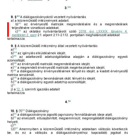
39
3.
40
8. §
A diákigazolványokról vezetett nyilvántartás
a)
a közreműködő intézmények adatait,
41
b)
az érvényesítő matricák megrendelésére és a megrendelések
teljesítésére vonatkozó adatokat,
42
c)
az oktatási nyilvántartásról szóló
2018. évi LXXXIX. törvény 4.
melléklet 2. pont
2.1. alpont 2.1.1–2.1.12. pontjában meghatározott adatokat
tartalmazza.
9. §
A közreműködő intézmény által vezetett nyilvántartás
43
a)
44
b)
az igénylés elküldésének idejét,
45
c)
az adatkezelő adatszolgáltatása alapján a diákigazolvány egyedi
azonosítóját,
46
d)
az érvényesítő matricák megrendelésének idejét,
47
e)
a megrendelt érvényesítő matricák megérkezésének idejét,
48
f)
a diákigazolvány érvényesítésének tényét és idejét, a kiadott érvényesítő
matrica sorszámát,
49
g)
a diákigazolvány bevonásának okát, tényét és idejét,
50
h)
a diákigazolvány egyedi adatchip azonosítóját,
51
i)
j)
a
12. §
szerinti igazolás adatait
tartalmazza.
52
4.
53
10. §
(1)
Diákigazolvány
54
a)
a diákigazolványra jogosító jogviszony fennállásának ideje alatt,
55
b)
az elveszett, eltulajdonított, megsemmisült, megrongálódott diákigazolvány
helyett,
56
c)
57
(2)
Amennyiben a közreműködő intézmény adataiban változás következik
be, és ez a változás a diákigazolványokhoz kapcsolódó jogokat és