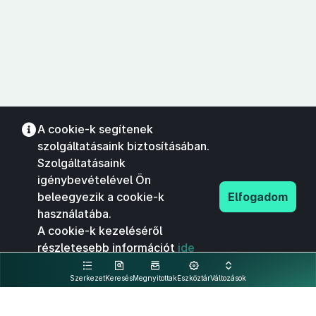
A cookie-k segítenek
szolgáltatásaink biztosításában.
Szolgáltatásaink
igénybevételével Ön
beleegyezik a cookie-k
Elfogadom
használatába.
A cookie-k kezeléséről
részletesebb információt
ide
kattintva olvashat.
Szerkezet
Keresés
Megnyitottak
Eszköztár
Változások