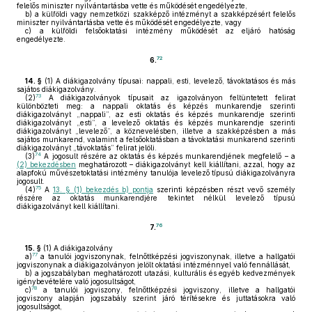
felelős miniszter nyilvántartásba vette és működését engedélyezte,
b)
a külföldi vagy nemzetközi szakképző intézményt a szakképzésért felelős
miniszter nyilvántartásba vette és működését engedélyezte, vagy
c)
a külföldi felsőoktatási intézmény működését az eljáró hatóság
engedélyezte.
72
6.
14. §
(1)
A diákigazolvány típusai: nappali, esti, levelező, távoktatásos és más
sajátos diákigazolvány.
73
(2)
A diákigazolványok típusait az igazolványon feltüntetett felirat
különbözteti meg: a nappali oktatás és képzés munkarendje szerinti
diákigazolványt „nappali”, az esti oktatás és képzés munkarendje szerinti
diákigazolványt „esti”, a levelező oktatás és képzés munkarendje szerinti
diákigazolványt „levelező”, a köznevelésben, illetve a szakképzésben a más
sajátos munkarend, valamint a felsőoktatásban a távoktatási munkarend szerinti
diákigazolványt „távoktatás” felirat jelöli.
74
(3)
A jogosult részére az oktatás és képzés munkarendjének megfelelő – a
(2) bekezdésben
meghatározott – diákigazolványt kell kiállítani, azzal, hogy az
alapfokú művészetoktatási intézmény tanulója levelező típusú diákigazolványra
jogosult.
75
(4)
A
13. § (1) bekezdés b) pontja
szerinti képzésben részt vevő személy
részére az oktatás munkarendjére tekintet nélkül levelező típusú
diákigazolványt kell kiállítani.
76
7.
15. §
(1)
A diákigazolvány
77
a)
a tanulói jogviszonynak, felnőttképzési jogviszonynak, illetve a hallgatói
jogviszonynak a diákigazolványon jelölt oktatási intézménnyel való fennállását,
b)
a jogszabályban meghatározott utazási, kulturális és egyéb kedvezmények
igénybevételére való jogosultságot,
78
c)
a tanulói jogviszony, felnőttképzési jogviszony, illetve a hallgatói
jogviszony alapján jogszabály szerint járó térítésekre és juttatásokra való
jogosultságot,