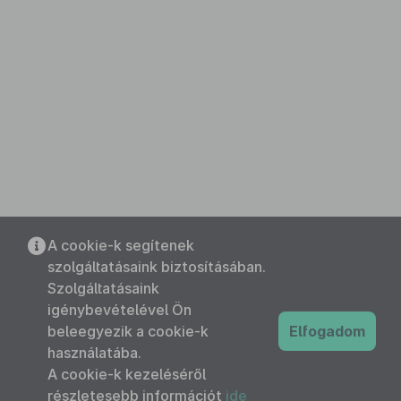
A cookie-k segítenek
szolgáltatásaink biztosításában.
Szolgáltatásaink
igénybevételével Ön
beleegyezik a cookie-k
Elfogadom
használatába.
A cookie-k kezeléséről
részletesebb információt
ide