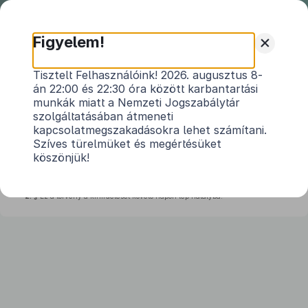
Nemzeti
Jogszabálytár
+
Figyelem!
2011. évi XXXVIII. törvény
Tisztelt Felhasználóink! 2026. augusztus 8-
án 22:00 és 22:30 óra között karbantartási
a jogalkotásról szóló
2010. évi CXXX. törvény
munkák miatt a Nemzeti Jogszabálytár
1
módosításáról
szolgáltatásában átmeneti
kapcsolatmegszakadásokra lehet számítani.
Hatályos: 2011. 04. 17. – 2011. 12. 31.
Szíves türelmüket és megértésüket
köszönjük!
2
1. §
2. §
Ez a törvény a kihirdetését követő napon lép hatályba.