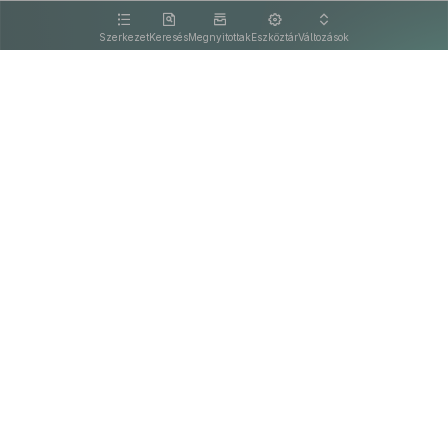
kattintva olvashat.
Szerkezet
Keresés
Megnyitottak
Eszköztár
Változások
Kapcsolat
Felhasználási feltételek
PDF
Akadálymentesítési nyilatkozat
Adatkezelési tájékoztató