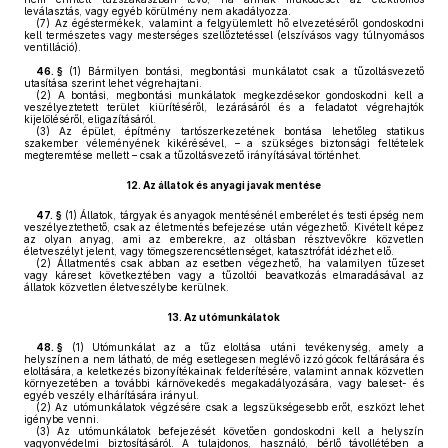
leválasztás, vagy egyéb körülmény nem akadályozza.
(7)
Az égéstermékek, valamint a felgyülemlett hő elvezetéséről gondoskodni
kell természetes vagy mesterséges szellőztetéssel (elszívásos vagy túlnyomásos
ventilláció).
46. §
(1)
Bármilyen bontási, megbontási munkálatot csak a tűzoltásvezető
utasítása szerint lehet végrehajtani.
(2)
A bontási, megbontási munkálatok megkezdésekor gondoskodni kell a
veszélyeztetett terület kiürítéséről, lezárásáról és a feladatot végrehajtók
kijelöléséről, eligazításáról.
(3)
Az épület, építmény tartószerkezetének bontása lehetőleg statikus
szakember véleményének kikérésével, – a szükséges biztonsági feltételek
megteremtése mellett – csak a tűzoltásvezető irányításával történhet.
12.
Az állatok és anyagi javak mentése
47. §
(1)
Állatok, tárgyak és anyagok mentésénél emberélet és testi épség nem
veszélyeztethető, csak az életmentés befejezése után végezhető. Kivételt képez
az olyan anyag, ami az emberekre, az oltásban résztvevőkre közvetlen
életveszélyt jelent, vagy tömegszerencsétlenséget, katasztrófát idézhet elő.
(2)
Állatmentés csak abban az esetben végezhető, ha valamilyen tűzeset
vagy káreset következtében vagy a tűzoltói beavatkozás elmaradásával az
állatok közvetlen életveszélybe kerülnek.
13.
Az utómunkálatok
48. §
(1)
Utómunkálat az a tűz eloltása utáni tevékenység, amely a
helyszínen a nem látható, de még esetlegesen meglévő izzó gócok feltárására és
eloltására, a keletkezés bizonyítékainak felderítésére, valamint annak közvetlen
környezetében a további kárnövekedés megakadályozására, vagy baleset- és
egyéb veszély elhárítására irányul.
(2)
Az utómunkálatok végzésére csak a legszükségesebb erőt, eszközt lehet
igénybe venni.
(3)
Az utómunkálatok befejezését követően gondoskodni kell a helyszín
vagyonvédelmi biztosításáról. A tulajdonos, használó, bérlő távollétében a