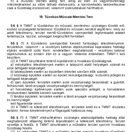
h)
a műszaki mentés addig tart, amíg az élet- és vagyonbiztonsági
intézkedésekkel az előre látható életveszély, a kárnövekedés bekövetkezése
csak a tűzoltóság eszközeivel, valamint szaktudásával hárítható el.
18.
Tűzoltási Műszaki Mentési Terv
54. §
A TMMT a tűzoltáshoz és műszaki mentéshez szükséges tűzoltói erő,
eszköz szükségletet tartalmazó, tűzoltást és műszaki mentést segítő terv, mely az
adott létesítmény, terület mentő-tűzvédelmi szempontból legfontosabb adatait
tartalmazza, rajzzal, szöveggel kiegészített formában.
55. §
(1)
A tűzvédelmi szempontból kiemelt fontosságú létesítményekre,
területekre, valamint – a veszélyes katonai objektumokkal kapcsolatos hatósági
eljárás rendjéről szóló Korm. rendeletben meghatározott – veszélyes katonai
objektumokra az emberi élet és a vagyon védelme érdekében TMMT-t kell
készíteni.
(2)
A TMMT készítésére történő kijelölésnél a hivatásos tűzoltóságnak
a)
mélyépítési létesítmények esetén a talajszint alatti helységek számát és
azok befogadó képességét,
b)
lakóépületek esetén az épületben életvitel szerűen élők számát,
c)
közösségi épületek esetén az épület nemzetgazdasági, kulturális jellegét és
befogadó képességét,
d)
ipari épületek, területek esetén azok veszélyességi besorolását, a gyártott,
felhasznált, tárolt anyagok veszélyességét és mennyiségét,
e)
honvédségi építmények esetén azok speciális jellegét, a honvédelem
rendszerében betöltött kiemelt szerepét,
f)
tárolási épületek, területek esetén a tárolt anyagok veszélyességi besorolását
és mennyiségét
kell figyelembe venni.
(3)
A TMMT-re kötelezett létesítmények, területek körét és a TMMT részletes
tartalmi, formai követelményeit a főigazgató határozza meg.
56. §
(1)
A TMMT elkészítéséhez szükséges adatszolgáltatás hatóság által
meghatározott időpontig történő teljesítéséért a kötelezett létesítmény, terület
vezetője a felelős. A TMMT készítéséért a működési terület szerinti hivatásos
tűzoltóság felelős.
(2)
Az elkészített TMMT-t a működési terület szerinti hivatásos tűzoltóság