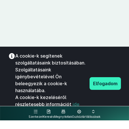
A cookie-k segítenek
szolgáltatásaink biztosításában.
Szolgáltatásaink
igénybevételével Ön
beleegyezik a cookie-k
Elfogadom
használatába.
A cookie-k kezeléséről
részletesebb információt
ide
kattintva olvashat.
Szerkezet
Keresés
Megnyitottak
Eszköztár
Változások