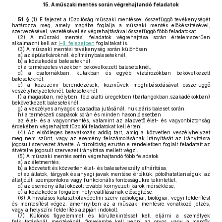
15.
A műszaki mentés során végrehajtandó feladatok
51. §
(1)
E fejezet a tűzoltóság műszaki mentéssel összefüggő tevékenységét
határozza meg, amely magába foglalja a műszaki mentés előkészítésével,
szervezésével, vezetésével és végrehajtásával összefüggő főbb feladatokat.
(2)
A műszaki mentési feladatok végrehajtása során értelemszerűen
alkalmazni kell az
I–II. fejezetben
foglaltakat is.
(3)
A műszaki mentési tevékenység során különösen
a)
az épületkároknál, építménybaleseteknél,
b)
a közlekedési baleseteknél,
c)
a természetes vizekben bekövetkezett baleseteknél,
d)
a csatornákban, kutakban és egyéb víztározókban bekövetkezett
baleseteknél,
e)
a közüzemi berendezések, közművek meghibásodásával összefüggő
veszélyhelyzeteknél, baleseteknél,
f)
a magasban, mélyben, föld alatti üregekben (barlangokban,szakadékokban)
bekövetkezett baleseteknél,
g)
a veszélyes anyagok szabadba jutásánál, nukleáris baleset során,
h)
a természeti csapások során és minden hasonló esetben
az élet- és a vagyonmentés, valamint az alapvető élet- és vagyonbiztonság
érdekében végrehajtott tűzoltói feladatokat kell érteni.
(4)
Az elsődleges beavatkozás addig tart, amíg a közvetlen veszélyhelyzet
meg nem szűnt, vagy az esemény felszámolásának irányítását az irányításra
jogosult szervezet átvette. A tűzoltóság ezután e rendeletben foglalt feladatait az
átvételre jogosult szervezet irányítása mellett végzi.
(5)
A műszaki mentés során végrehajtandó főbb feladatok
a)
az életmentés,
b)
a közvetett és közvetlen élet- és balesetveszély elhárítása,
c)
az állatok, tárgyak és anyagi javak mentése értékük, pótolhatatlanságuk, az
állatjóléti szempontokra vagy funkcionális fontosságukra tekintettel,
d)
az esemény által okozott további környezeti károk mérséklése,
e)
a közlekedési forgalom helyreállításának elősegítése.
(6)
A hivatásos katasztrófavédelmi szerv radiológiai, biológiai, vegyi felderítést
és mentesítést végez, amennyiben az a műszaki mentésre vonatkozó jelzés,
vagy a helyszíni felderítés alapján indokolt.
(7)
Különös figyelemmel és körültekintéssel kell eljárni a személyek
felkutatásánál, mentésénél, figyelembe kell venni az orvos, vagy a mentők