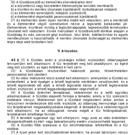
(6)
A tűzoltásvezető az életmentés elrendelésekor dönt
a)
a közvetlenül vagy közvetetten életveszélybe kerültek mentéséről,
b)
a kiürítési és mentési útvonalak kijelöléséről, biztosításának módjáról,
c)
az életmentés sorrendjéről, módjáról, eszközeiről,
d)
a életmentést végrehajtók parancsnokának kijelöléséről.
(7)
Az életmentés során olyan mentési módot kell választani, ami a mentendő
és a életmentést végző személyekre nézve a legkisebb kockázattal jár.
Életmentésre, kiürítésre mindig a legbiztonságosabb, legkedvezőbb természetes
útvonalat kell választani. Ennek hiányában a tűzoltásvezető döntése alapján a
tűzoltóság és más szervezet gépi eszközei, kézi létrái, kötéltechnikai és egyéb
mentőeszközei is használhatók. A mentési útvonalak biztonságát az életmentés
teljes ideje alatt biztosítani kell.
11.
A tűzoltás
43. §
(1)
A tűzoltás során a szükséges erőket, eszközöket, oltóanyagokat
tervszerűen kell alkalmazni. A tűz terjedését meg kell akadályozni, az égést
meg kell szüntetni, az égés feltételeit ki kell zárni.
(2)
A tűzoltásban résztvevőket határozott, pontos, félreérthetetlen
parancsokkal kell utasítani.
(3)
Az oltási módszerek közül azokat kell alkalmazni, amelyekkel a tűzoltás az
emberéletet, a testi épséget a lehető legkisebb mértékben veszélyezteti, és a
lehető legrövidebb idő alatt, a lehető legkisebb kárral, a lehető legkevesebb
erővel, eszközzel, a lehető leggazdaságosabban végezhető el.
(4)
A tűzoltás történhet támadással, védelemmel és a kettő együttes
alkalmazásával. A tűzoltás alapvető formája a támadás, amely a tűz szakszerű
eloltására irányul. Védelemmel kell a tűzoltást megkezdeni akkor, amikor a
helyszínen rendelkezésre álló erők, eszközök, az oltóanyag mennyisége csak a
tűz terjedésének megakadályozására elegendő. A támadást és a védelmet együtt
kell alkalmazni, ha az oltósugarak vonala mögött a tűz fellángolásának,
terjedésének lehetősége fennáll.
(5)
A bevetett sugarakat úgy kell elhelyezni, hogy azok az oltás érdekében
átcsoportosíthatók és élet- vagy balesetveszély esetén visszavonhatók legyenek.
(6)
A tűzoltás főbb szakaszai a tűz körülhatárolása, lefeketítése és a tűz
eloltása.
(7)
A tüzet akkor kell körülhatároltnak tekinteni, ha annak bármilyen irányú