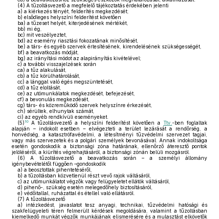
(4)
A tűzoltásvezető a megfelelő tájékoztatás érdekében jelenti
a)
a kiérkezés tényét, felderítés megkezdését;
b)
elsődleges helyszíni felderítést követően
ba)
a tűzeset helyét, kiterjedésének mértékét,
bb)
mi ég,
bc)
mit veszélyeztet,
bd)
az esemény riasztási fokozatának minősítését,
be)
a társ- és egyéb szervek értesítésének, kirendelésének szükségességét,
bf)
a beavatkozás módját,
bg)
az irányítási módot az alapirányítás kivételével;
c)
a további visszajelzések során
ca)
a tűz alakulását,
cb)
a tűz körülhatárolását,
cc)
a lánggal való égés megszüntetését,
cd)
a tűz eloltását,
ce)
az utómunkálatok megkezdését, befejezését,
cf)
a bevonulás megkezdését,
cg)
társ- és közreműködő szervek helyszínre érkezését,
ch)
sérültek, elhunytak számát,
ci)
az egyéb rendkívüli eseményeket.
10
(5)
A tűzoltásvezető a helyszíni felderítést követően a
Ttv.
-ben foglaltak
alapján – indokolt esetben – elvégezteti a terület lezárását a rendőrség, a
honvédség, a katasztrófavédelmi, a létesítményi tűzvédelmi szervezet tagjai,
vagy más szervezetek és a polgári személyek bevonásával. Annak indokoltsága
esetén gondoskodik a biztonsági zóna határának, ellenőrző áteresztő pontok
jelöléséről, a kiürítés végrehajtásáról, a biztonsági zónán belüli mozgásról.
(6)
A tűzoltásvezető a beavatkozás során – a személyi állomány
igénybevételétől függően –gondoskodik
a)
a beosztottak pihentetéséről,
b)
a tűzoltásban közvetlenül részt vevő rajok váltásáról,
c)
az utómunkálatot végzők vagy felügyeletet ellátók váltásáról,
d)
pihenő-, szükség esetén melegedőhely biztosításáról,
e)
védőitallal, ruházattal és étellel való ellátásról.
(7)
A tűzoltásvezető
a)
intézkedést, javaslatot tesz anyagi, technikai, tűzvédelmi hatósági és
szakfelügyeleti téren felmerült kérdések megoldására, valamint a tűzoltásban
kiemelkedő munkát végzők munkájának elismerésére és a mulasztást elkövetők