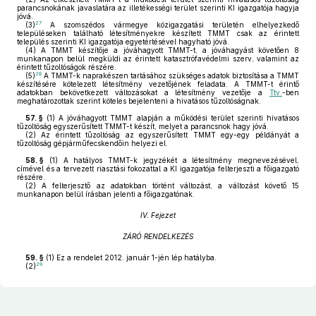
parancsnokának javaslatára az illetékességi terület szerinti KI igazgatója hagyja
jóvá.
27
(3)
A szomszédos vármegye közigazgatási területén elhelyezkedő
településeken található létesítményekre készített TMMT csak az érintett
település szerinti KI igazgatója egyetértésével hagyható jóvá.
(4)
A TMMT készítője a jóváhagyott TMMT-t, a jóváhagyást követően 8
munkanapon belül megküldi az érintett katasztrófavédelmi szerv, valamint az
érintett tűzoltóságok részére.
28
(5)
A TMMT-k naprakészen tartásához szükséges adatok biztosítása a TMMT
készítésére kötelezett létesítmény vezetőjének feladata. A TMMT-t érintő
adatokban bekövetkezett változásokat a létesítmény vezetője a
Ttv.
-ben
meghatározottak szerint köteles bejelenteni a hivatásos tűzoltóságnak.
57. §
(1)
A jóváhagyott TMMT alapján a működési terület szerinti hivatásos
tűzoltóság egyszerűsített TMMT-t készít, melyet a parancsnok hagy jóvá.
(2)
Az érintett tűzoltóság az egyszerűsített TMMT egy-egy példányát a
tűzoltóság gépjárműfecskendőin helyezi el.
58. §
(1)
A hatályos TMMT-k jegyzékét a létesítmény megnevezésével,
címével és a tervezett riasztási fokozattal a KI igazgatója felterjeszti a főigazgató
részére.
(2)
A felterjesztő az adatokban történt változást, a változást követő 15
munkanapon belül írásban jelenti a főigazgatónak.
IV. Fejezet
ZÁRÓ RENDELKEZÉS
59. §
(1)
Ez a rendelet 2012. január 1-jén lép hatályba.
29
(2)