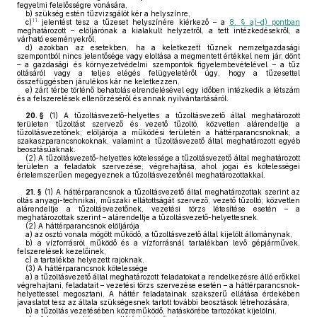
fegyelmi felelősségre vonására,
b)
szükség estén tűzvizsgálót kér a helyszínre,
11
c)
jelentést tesz a tűzeset helyszínére kiérkező – a
8. § a)–d) pontban
meghatározott – elöljárónak a kialakult helyzetről, a tett intézkedésekről, a
várható eseményekről,
d)
azokban az esetekben, ha a keletkezett tűznek nemzetgazdasági
szempontból nincs jelentősége vagy eloltása a megmentett értékkel nem jár, dönt
– a gazdasági és környezetvédelmi szempontok figyelembevételével – a tűz
oltásáról vagy a teljes elégés felügyeletéről úgy, hogy a tűzesettel
összefüggésben járulékos kár ne keletkezzen,
e)
zárt térbe történő behatolás elrendelésével egy időben intézkedik a létszám
és a felszerelések ellenőrzéséről és annak nyilvántartásáról.
20. §
(1)
A tűzoltásvezető-helyettes a tűzoltásvezető által meghatározott
területen tűzoltást szervező és vezető tűzoltó, közvetlen alárendeltje a
tűzoltásvezetőnek; elöljárója a működési területén a háttérparancsnoknak, a
szakaszparancsnokoknak, valamint a tűzoltásvezető által meghatározott egyéb
beosztásúaknak.
(2)
A tűzoltásvezető-helyettes kötelessége a tűzoltásvezető által meghatározott
területen a feladatok szervezése, végrehajtása, ahol jogai és kötelességei
értelemszerűen megegyeznek a tűzoltásvezetőnél meghatározottakkal.
21. §
(1)
A háttérparancsnok a tűzoltásvezető által meghatározottak szerint az
oltás anyagi-technikai, műszaki ellátottságát szervező, vezető tűzoltó; közvetlen
alárendeltje a tűzoltásvezetőnek, vezetési törzs létesítése esetén – a
meghatározottak szerint – alárendeltje a tűzoltásvezető-helyettesnek.
(2)
A háttérparancsnok elöljárója
a)
az osztó vonala mögött működő, a tűzoltásvezető által kijelölt állománynak,
b)
a vízforrásról működő és a vízforrásnál tartalékban levő gépjárművek,
felszerelések kezelőinek,
c)
a tartalékba helyezett rajoknak.
(3)
A háttérparancsnok kötelessége
a)
a tűzoltásvezető által meghatározott feladatokat a rendelkezésre álló erőkkel
végrehajtani, feladatait – vezetési törzs szervezése esetén – a háttérparancsnok-
helyettessel megosztani. A háttér feladatainak szakszerű ellátása érdekében
javaslatot tesz az általa szükségesnek tartott további beosztások létrehozására,
b)
a tűzoltás vezetésében közreműködő, hatáskörébe tartozókat kijelölni,