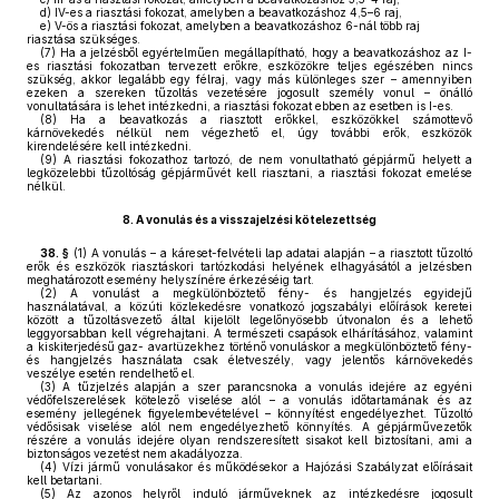
d)
IV-es a riasztási fokozat, amelyben a beavatkozáshoz 4,5–6 raj,
e)
V-ös a riasztási fokozat, amelyben a beavatkozáshoz 6-nál több raj
riasztása szükséges.
(7)
Ha a jelzésből egyértelműen megállapítható, hogy a beavatkozáshoz az I-
es riasztási fokozatban tervezett erőkre, eszközökre teljes egészében nincs
szükség, akkor legalább egy félraj, vagy más különleges szer – amennyiben
ezeken a szereken tűzoltás vezetésére jogosult személy vonul – önálló
vonultatására is lehet intézkedni, a riasztási fokozat ebben az esetben is I-es.
(8)
Ha a beavatkozás a riasztott erőkkel, eszközökkel számottevő
kárnövekedés nélkül nem végezhető el, úgy további erők, eszközök
kirendelésére kell intézkedni.
(9)
A riasztási fokozathoz tartozó, de nem vonultatható gépjármű helyett a
legközelebbi tűzoltóság gépjárművét kell riasztani, a riasztási fokozat emelése
nélkül.
8.
A vonulás és a visszajelzési kötelezettség
38. §
(1)
A vonulás – a káreset-felvételi lap adatai alapján – a riasztott tűzoltó
erők és eszközök riasztáskori tartózkodási helyének elhagyásától a jelzésben
meghatározott esemény helyszínére érkezéséig tart.
(2)
A vonulást a megkülönböztető fény- és hangjelzés egyidejű
használatával, a közúti közlekedésre vonatkozó jogszabályi előírások keretei
között a tűzoltásvezető által kijelölt legelőnyösebb útvonalon és a lehető
leggyorsabban kell végrehajtani. A természeti csapások elhárításához, valamint
a kiskiterjedésű gaz- avartüzekhez történő vonuláskor a megkülönböztető fény-
és hangjelzés használata csak életveszély, vagy jelentős kárnövekedés
veszélye esetén rendelhető el.
(3)
A tűzjelzés alapján a szer parancsnoka a vonulás idejére az egyéni
védőfelszerelések kötelező viselése alól – a vonulás időtartamának és az
esemény jellegének figyelembevételével – könnyítést engedélyezhet. Tűzoltó
védősisak viselése alól nem engedélyezhető könnyítés. A gépjárművezetők
részére a vonulás idejére olyan rendszeresített sisakot kell biztosítani, ami a
biztonságos vezetést nem akadályozza.
(4)
Vízi jármű vonulásakor és működésekor a Hajózási Szabályzat előírásait
kell betartani.
(5)
Az azonos helyről induló járműveknek az intézkedésre jogosult