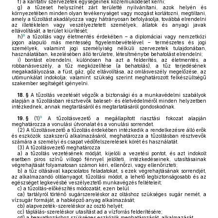
f)
a karitatív szervezetek egységeinek közreműködését kérni;
g)
a tűzeset helyszínét zárt területté nyilvánítani, azok helyén és
környezetében minden olyan tevékenységet vagy mozgást korlátozni, megtiltani,
amely a tűzoltást akadályozza vagy hátrányosan befolyásolja, továbbá elrendelni
az illetéktelen vagy veszélyeztetett személyek, állatok és anyagi javak
eltávolítását, a terület kiürítését;
8
h)
a tűzoltás vagy életmentés érdekében – a diplomáciai vagy nemzetközi
jogon alapuló más mentesség figyelembevételével – természetes és jogi
személyek, valamint jogi személyiség nélküli szervezetek tulajdonában,
használatában, kezelésében álló területre, létesítménybe behatolást elrendelni;
i)
bontást elrendelni, különösen ha azt a felderítés, az életmentés, a
robbanásveszély, a tűz megközelítése (a behatolás), a tűz terjedésének
megakadályozása, a füst, gáz, gőz eltávolítása, az omlásveszély megelőzése, az
utómunkálat indokolja; valamint szükség szerint meghatározott felkészültségű
szakember segítségét igényelni.
18. §
A tűzoltás vezetését végzők a biztonsági és a munkavédelmi szabályok
alapján a tűzoltásban résztvevők baleset- és életvédelméről minden helyzetben
intézkednek, annak megtartásáról és megtartatásáról gondoskodnak.
9
19. §
(1)
A tűzoltásvezető a megállapított riasztási fokozat alapján
meghatározza a vonulási útvonalat és a vonulási sorrendet.
(2)
A tűzoltásvezető a tűzoltás érdekében intézkedik a rendelkezésre álló erők
és eszközök szakszerű alkalmazásáról, meghatározza a tűzoltásban résztvevők
számára a személyi és csapat védőfelszerelések körét és használatát.
(3)
A tűzoltásvezető meghatározza
a)
a tűzoltás vezetésének módját, kijelöli a vezetési pontot, és azt indokolt
esetben piros színű villogó fénnyel jelölteti, intézkedéseinek, utasításainak
végrehajtását folyamatosan számon kéri, ellenőrzi, vagy ellenőrizteti;
b)
a tűz oltásával kapcsolatos feladatokat, s ezek végrehajtásának sorrendjét,
az alkalmazandó oltóanyagot, tűzoltási módot, a lehető legbiztonságosabb és az
egészséget legkevésbé veszélyeztető munkavégzés feltételeit;
c)
a tűzoltás-előkészítés módozatát, ezen belül
ca)
tartályról történő sugárszereléskor az oltáshoz szükséges sugár nemét, a
vízsugár formáját, a habképző anyag alkalmazását;
cb)
alapvezeték-szereléskor az osztó helyét;
cc)
táplálás-szereléskor utasítást ad a vízforrás felderítésére;
cd)
a beavatkozáshoz szükséges eszközök meghatározását, alkalmazását.