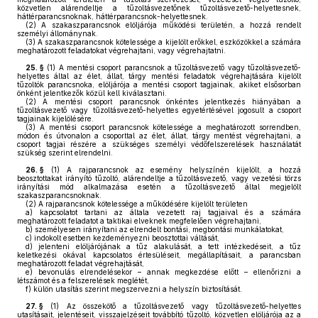
közvetlen alárendeltje a tűzoltásvezetőnek tűzoltásvezető-helyettesnek,
háttérparancsnoknak, háttérparancsnok-helyettesnek.
(2)
A szakaszparancsnok elöljárója működési területén, a hozzá rendelt
személyi állománynak.
(3)
A szakaszparancsnok kötelessége a kijelölt erőkkel, eszközökkel a számára
meghatározott feladatokat végrehajtani, vagy végrehajtatni.
25. §
(1)
A mentési csoport parancsnok a tűzoltásvezető vagy tűzoltásvezető-
helyettes által az élet, állat, tárgy mentési feladatok végrehajtására kijelölt
tűzoltók parancsnoka, elöljárója a mentési csoport tagjainak, akiket elsősorban
önként jelentkezők közül kell kiválasztani.
(2)
A mentési csoport parancsnok önkéntes jelentkezés hiányában a
tűzoltásvezető vagy tűzoltásvezető-helyettes egyetértésével jogosult a csoport
tagjainak kijelölésére.
(3)
A mentési csoport parancsnok kötelessége a meghatározott sorrendben,
módon és útvonalon a csoporttal az élet, állat, tárgy mentést végrehajtani, a
csoport tagjai részére a szükséges személyi védőfelszerelések használatát
szükség szerint elrendelni.
26. §
(1)
A rajparancsnok az esemény helyszínén kijelölt, a hozzá
beosztottakat irányító tűzoltó, alárendeltje a tűzoltásvezető, vagy vezetési törzs
irányítási mód alkalmazása esetén a tűzoltásvezető által megjelölt
szakaszparancsnoknak.
(2)
A rajparancsnok kötelessége a működésére kijelölt területen
a)
kapcsolatot tartani az általa vezetett raj tagjaival és a számára
meghatározott feladatot a taktikai elveknek megfelelően végrehajtani,
b)
személyesen irányítani az elrendelt bontási, megbontási munkálatokat,
c)
indokolt esetben kezdeményezni beosztottai váltását,
d)
jelenteni elöljárójának a tűz alakulását, a tett intézkedéseit, a tűz
keletkezési okával kapcsolatos értesüléseit, megállapításait, a parancsban
meghatározott feladat végrehajtását,
e)
bevonulás elrendelésekor – annak megkezdése előtt – ellenőrizni a
létszámot és a felszerelések meglétét,
f)
külön utasítás szerint megszervezni a helyszín biztosítását.
27. §
(1)
Az összekötő a tűzoltásvezető vagy tűzoltásvezető-helyettes
utasításait, jelentéseit, visszajelzéseit továbbító tűzoltó, közvetlen elöljárója az a