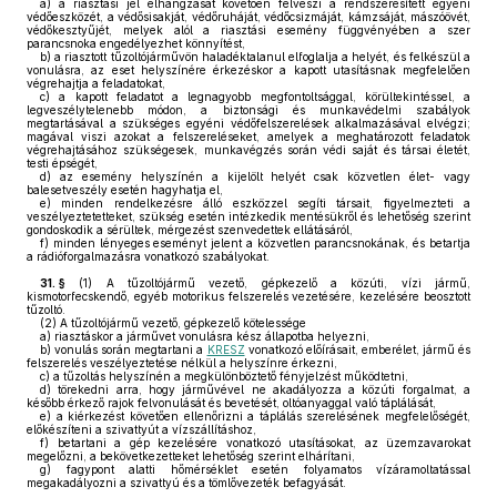
a)
a riasztási jel elhangzását követően felveszi a rendszeresített egyéni
védőeszközét, a védősisakját, védőruháját, védőcsizmáját, kámzsáját, mászóövét,
védőkesztyűjét, melyek alól a riasztási esemény függvényében a szer
parancsnoka engedélyezhet könnyítést,
b)
a riasztott tűzoltójárművön haladéktalanul elfoglalja a helyét, és felkészül a
vonulásra, az eset helyszínére érkezéskor a kapott utasításnak megfelelően
végrehajtja a feladatokat,
c)
a kapott feladatot a legnagyobb megfontoltsággal, körültekintéssel, a
legveszélytelenebb módon, a biztonsági és munkavédelmi szabályok
megtartásával a szükséges egyéni védőfelszerelések alkalmazásával elvégzi;
magával viszi azokat a felszereléseket, amelyek a meghatározott feladatok
végrehajtásához szükségesek, munkavégzés során védi saját és társai életét,
testi épségét,
d)
az esemény helyszínén a kijelölt helyét csak közvetlen élet- vagy
balesetveszély esetén hagyhatja el,
e)
minden rendelkezésre álló eszközzel segíti társait, figyelmezteti a
veszélyeztetetteket, szükség esetén intézkedik mentésükről és lehetőség szerint
gondoskodik a sérültek, mérgezést szenvedettek ellátásáról,
f)
minden lényeges eseményt jelent a közvetlen parancsnokának, és betartja
a rádióforgalmazásra vonatkozó szabályokat.
31. §
(1)
A tűzoltójármű vezető, gépkezelő a közúti, vízi jármű,
kismotorfecskendő, egyéb motorikus felszerelés vezetésére, kezelésére beosztott
tűzoltó.
(2)
A tűzoltójármű vezető, gépkezelő kötelessége
a)
riasztáskor a járművet vonulásra kész állapotba helyezni,
b)
vonulás során megtartani a
KRESZ
vonatkozó előírásait, emberélet, jármű és
felszerelés veszélyeztetése nélkül a helyszínre érkezni,
c)
a tűzoltás helyszínén a megkülönböztető fényjelzést működtetni,
d)
törekedni arra, hogy járművével ne akadályozza a közúti forgalmat, a
később érkező rajok felvonulását és bevetését, oltóanyaggal való táplálását,
e)
a kiérkezést követően ellenőrizni a táplálás szerelésének megfelelőségét,
előkészíteni a szivattyút a vízszállításhoz,
f)
betartani a gép kezelésére vonatkozó utasításokat, az üzemzavarokat
megelőzni, a bekövetkezetteket lehetőség szerint elhárítani,
g)
fagypont alatti hőmérséklet esetén folyamatos vízáramoltatással
megakadályozni a szivattyú és a tömlővezeték befagyását.