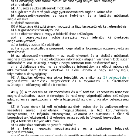
d)
az oltóanyag pótlásának módját, az oltóanyag helyét, alkalmasságát,
e)
a romhatárt.
(4)
A tűzoltás előkészítésének módozatai
a)
sugárszerelés tartályról vagy gyorsbeavatkozó sugár alkalmazása,
b)
alapvezeték-szerelés az osztó helyének és a táplálás módjának
megjelölésével,
c)
táplálásszerelés.
(5)
A tűzoltás előkészítésének módozatát a tűzoltásvezetőnek kell elrendelnie
a)
a sugárszerelést tartályról, ha
aa)
az életmentéshez, vagy a felderítéshez szükséges,
ab)
a beavatkozással robbanásveszély vagy jelentős kárnövekedés
megakadályozható,
ac)
a tartályvízzel a tűz eloltható,
ad)
a sugár működtethetőségének ideje alatt a folyamatos oltóanyag-ellátás
biztosítható;
b)
az alapvezeték-szerelést – az osztóhelyének és a táplálás módjának
meghatározásával –, ha az elsődleges információk alapján várhatóan több sugár
működésére lesz szükség, amelyek helye pontosan nem határozható meg;
c)
a táplálásszerelést, ha az elsődleges információk az előbbi módozatok
alkalmazását nem teszik lehetővé és előre látható a nagy mennyiségű,
folyamatos oltóanyagigény.
(6)
A tűzoltás előkészítése akkor fejeződik be, amikor az
(5) bekezdésben
meghatározott szerelések megtörténtek és a folyamatos – a tűzoltáshoz
szükséges – oltóanyag-ellátás biztosított.
41. §
(1)
A felderítés az életmentéssel és a tűzoltással kapcsolatos feladatok
meghatározásához, azok biztonságos és hatékony végrehajtásához szükséges
adatgyűjtés és tájékozódás, amely a tűzjelzéstől az utómunkálatok befejezéséig
tart.
(2)
A felderítésnek ki kell terjednie az élet-, robbanás- és omlásveszélyre,
veszélyes anyag jelenlétének megállapítására, a tűz körülményeire,
környezetére, az időjárási viszonyokra, valamint az automatikus tűzjelző
berendezések jelzésének értékelésére, és az egyéb befolyásoló tényezőkre.
(3)
A felderítés legyen alkalmas
a)
az adott és a várható helyzet felmérésére,
b)
a helyes megoldás megválasztására és a szükséges feladatok
meghatározására,
c)
a tűzoltás egyes szakaszai során felmerülő speciális feladatok megoldására,