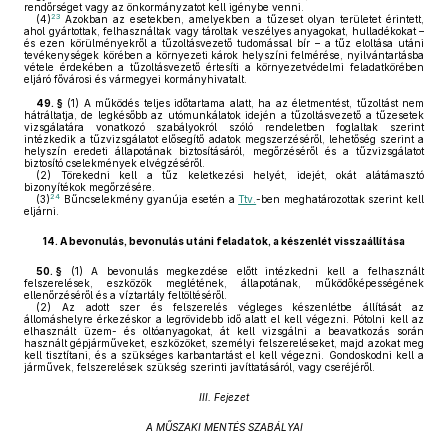
rendőrséget vagy az önkormányzatot kell igénybe venni.
23
(4)
Azokban az esetekben, amelyekben a tűzeset olyan területet érintett,
ahol gyártottak, felhasználtak vagy tároltak veszélyes anyagokat, hulladékokat –
és ezen körülményekről a tűzoltásvezető tudomással bír – a tűz eloltása utáni
tevékenységek körében a környezeti károk helyszíni felmérése, nyilvántartásba
vétele érdekében a tűzoltásvezető értesíti a környezetvédelmi feladatkörében
eljáró fővárosi és vármegyei kormányhivatalt.
49. §
(1)
A működés teljes időtartama alatt, ha az életmentést, tűzoltást nem
hátráltatja, de legkésőbb az utómunkálatok idején a tűzoltásvezető a tűzesetek
vizsgálatára vonatkozó szabályokról szóló rendeletben foglaltak szerint
intézkedik a tűzvizsgálatot elősegítő adatok megszerzéséről, lehetőség szerint a
helyszín eredeti állapotának biztosításáról, megőrzéséről és a tűzvizsgálatot
biztosító cselekmények elvégzéséről.
(2)
Törekedni kell a tűz keletkezési helyét, idejét, okát alátámasztó
bizonyítékok megőrzésére.
24
(3)
Bűncselekmény gyanúja esetén a
Ttv.
-ben meghatározottak szerint kell
eljárni.
14.
A bevonulás, bevonulás utáni feladatok, a készenlét visszaállítása
50. §
(1)
A bevonulás megkezdése előtt intézkedni kell a felhasznált
felszerelések, eszközök meglétének, állapotának, működőképességének
ellenőrzéséről és a víztartály feltöltéséről.
(2)
Az adott szer és felszerelés végleges készenlétbe állítását az
állomáshelyre érkezéskor a legrövidebb idő alatt el kell végezni. Pótolni kell az
elhasznált üzem- és oltóanyagokat, át kell vizsgálni a beavatkozás során
használt gépjárműveket, eszközöket, személyi felszereléseket, majd azokat meg
kell tisztítani, és a szükséges karbantartást el kell végezni. Gondoskodni kell a
járművek, felszerelések szükség szerinti javíttatásáról, vagy cseréjéről.
III. Fejezet
A MŰSZAKI MENTÉS SZABÁLYAI