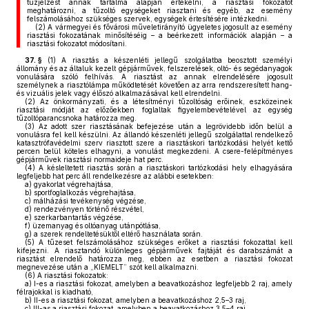
tűzjelzést annak tartalma alapján értékelni, a riasztási fokozatot
meghatározni, a tűzoltó egységeket riasztani és egyéb, az esemény
felszámolásához szükséges szervek, egységek értesítésére intézkedni.
(2)
A vármegyei és fővárosi műveletirányító ügyeletes jogosult az esemény
riasztási fokozatának minősítéséig – a beérkezett információk alapján – a
riasztási fokozatot módosítani.
37. §
(1)
A riasztás a készenléti jellegű szolgálatba beosztott személyi
állomány és az általuk kezelt gépjárművek, felszerelések, oltó- és segédanyagok
vonulására szóló felhívás. A riasztást az annak elrendelésére jogosult
személynek a riasztólámpa működtetését követően az arra rendszeresített hang-
és vizuális jelek vagy élőszó alkalmazásával kell elrendelni.
(2)
Az önkormányzati, és a létesítményi tűzoltóság erőinek, eszközeinek
riasztási módját az előzőekben foglaltak figyelembevételével az egység
tűzoltóparancsnoka határozza meg.
(3)
Az adott szer riasztásának befejezése után a legrövidebb időn belül a
vonulásra fel kell készülni. Az állandó készenléti jellegű szolgálattal rendelkező
katasztrófavédelmi szerv riasztott szere a riasztáskori tartózkodási helyét kettő
percen belül köteles elhagyni, a vonulást megkezdeni. A csere-felépítményes
gépjárművek riasztási normaideje hat perc.
(4)
A késleltetett riasztás során a riasztáskori tartózkodási hely elhagyására
legfeljebb hat perc áll rendelkezésre az alábbi esetekben:
a)
gyakorlat végrehajtása,
b)
sportfoglalkozás végrehajtása,
c)
málházási tevékenység végzése,
d)
rendezvényen történő részvétel,
e)
szerkarbantartás végzése,
f)
üzemanyag és oltóanyag utánpótlása,
g)
a szerek rendeltetésüktől eltérő használata során.
(5)
A tűzeset felszámolásához szükséges erőket a riasztási fokozattal kell
kifejezni. A riasztandó különleges gépjárművek fajtáját és darabszámát a
riasztást elrendelő határozza meg, ebben az esetben a riasztási fokozat
megnevezése után a „KIEMELT” szót kell alkalmazni.
(6)
A riasztási fokozatok:
a)
I-es a riasztási fokozat, amelyben a beavatkozáshoz legfeljebb 2 raj, amely
félrajokkal is kiadható,
b)
II-es a riasztási fokozat, amelyben a beavatkozáshoz 2,5–3 raj,
c)
III-as a riasztási fokozat, amelyben a beavatkozáshoz 3,5–4 raj,