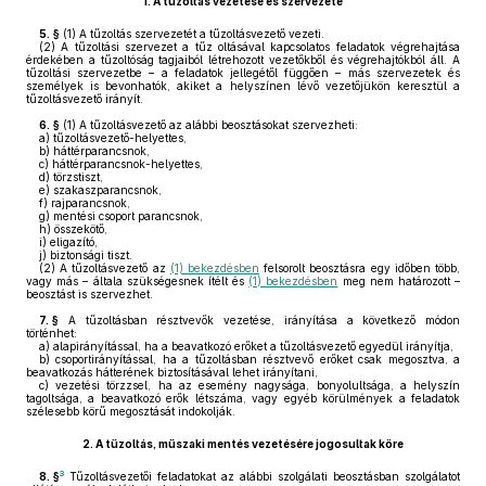
1.
A tűzoltás vezetése és szervezete
5. §
(1)
A tűzoltás szervezetét a tűzoltásvezető vezeti.
(2)
A tűzoltási szervezet a tűz oltásával kapcsolatos feladatok végrehajtása
érdekében a tűzoltóság tagjaiból létrehozott vezetőkből és végrehajtókból áll. A
tűzoltási szervezetbe – a feladatok jellegétől függően – más szervezetek és
személyek is bevonhatók, akiket a helyszínen lévő vezetőjükön keresztül a
tűzoltásvezető irányít.
6. §
(1)
A tűzoltásvezető az alábbi beosztásokat szervezheti:
a)
tűzoltásvezető-helyettes,
b)
háttérparancsnok,
c)
háttérparancsnok-helyettes,
d)
törzstiszt,
e)
szakaszparancsnok,
f)
rajparancsnok,
g)
mentési csoport parancsnok,
h)
összekötő,
i)
eligazító,
j)
biztonsági tiszt.
(2)
A tűzoltásvezető az
(1) bekezdésben
felsorolt beosztásra egy időben több,
vagy más – általa szükségesnek ítélt és
(1) bekezdésben
meg nem határozott –
beosztást is szervezhet.
7. §
A tűzoltásban résztvevők vezetése, irányítása a következő módon
történhet:
a)
alapirányítással, ha a beavatkozó erőket a tűzoltásvezető egyedül irányítja,
b)
csoportirányítással, ha a tűzoltásban résztvevő erőket csak megosztva, a
beavatkozás hátterének biztosításával lehet irányítani,
c)
vezetési törzzsel, ha az esemény nagysága, bonyolultsága, a helyszín
tagoltsága, a beavatkozó erők létszáma, vagy egyéb körülmények a feladatok
szélesebb körű megosztását indokolják.
2.
A tűzoltás, műszaki mentés vezetésére jogosultak köre
3
8. §
Tűzoltásvezetői feladatokat az alábbi szolgálati beosztásban szolgálatot