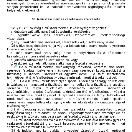
véleményét. Tömeges balesetnél az egészségügyi kárhely parancsnok javaslata
alapján gondoskodni kell a balesetet szenvedettek segítségnyújtási, ellátási
helyének kijelöléséről.
16.
A műszaki mentés vezetése és szervezete
52. §
(1)
A tűzoltóság a műszaki mentési tevékenységet végezheti
a)
önállóan saját állományával és technikai eszközeivel,
b)
együttműködve más szervekkel, szervezetekkel mellérendeltségi
viszonyban,
c)
együttműködve más szervekkel, szervezetekkel, tűzoltói irányítással.
(2)
A tűzoltóság önállóan hajtja végre a feladatokat a beavatkozás helyszínére
történő érkezésekor, ha
a)
más beavatkozó szerv még nincs a helyszínen és a késedelmes
beavatkozás emberi életet veszélyeztetne,
b)
jelentős kárnövekedés következne be, vagy
c)
eszközei, személyi állománya alkalmas a feladat elvégzésére.
25
(3)
Ha a műszaki mentési tevékenység irányítása, vezetése más szerv,
szervezet feladata, illetve erre más szerv vagy szervezet kapott megbízást, a
tűzoltóság e szervvel, szervezettel együttműködve – a saját részfeladata
tekintetében önálló felelősséggel – végzi a műszaki mentési tevékenységet.
26
(3a)
Ha a műszaki mentéshez olyan speciális személyi és tárgyi feltételekre
is szükség van, amellyel a tűzoltóság nem rendelkezik, a tűzoltóság a speciális
személyi és tárgyi feltételekkel rendelkező szervvel, szervezettel
együttműködve – a saját részfeladata tekintetében önálló felelősséggel – végzi a
műszaki mentési tevékenységet. A speciális személyi és tárgyi feltételekkel
rendelkező szerv ebben az esetben – a műszaki mentési feladat speciális
személyi és tárgyi feltételeket igénylő elemei tekintetében – önállóan látja el
tevékenységét.
(4)
A tűzoltóság együttműködve más szervekkel, szervezetekkel, tűzoltói
irányítással végzi a feladatát, ha annak végrehajtásához más személyekre és
eszközökre is szükség van, de a szakmai feladat tűzoltói irányítást igényel.
(5)
A műszaki mentés vezetője a mentésvezető, aki felelős a feladatok gyors és
szakszerű végrehajtásáért, a hozzá beosztott személyi állomány és technikai
eszközök balesetmentes működéséért.
(6)
Ha indokolt, meg kell alakítani a vezetési törzset. A műszaki mentésnél