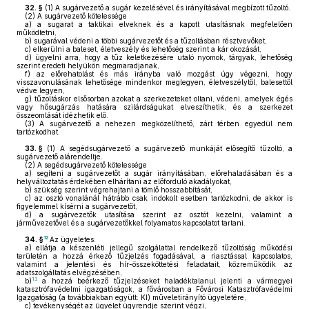
32. §
(1)
A sugárvezető a sugár kezelésével és irányításával megbízott tűzoltó.
(2)
A sugárvezető kötelessége
a)
a sugarat a taktikai elveknek és a kapott utasításnak megfelelően
működtetni,
b)
sugarával védeni a többi sugárvezetőt és a tűzoltásban résztvevőket,
c)
elkerülni a baleset, életveszély és lehetőség szerint a kár okozását,
d)
ügyelni arra, hogy a tűz keletkezésére utaló nyomok, tárgyak, lehetőség
szerint eredeti helyükön megmaradjanak,
f)
az előrehatolást és más irányba való mozgást úgy végezni, hogy
visszavonulásának lehetősége mindenkor meglegyen, életveszélytől, balesettől
védve legyen,
g)
tűzoltáskor elsősorban azokat a szerkezeteket oltani, védeni, amelyek égés
vagy hősugárzás hatására szilárdságukat elveszíthetik, és a szerkezet
összeomlását idézhetik elő.
(3)
A sugárvezető a nehezen megközelíthető, zárt térben egyedül nem
tartózkodhat.
33. §
(1)
A segédsugárvezető a sugárvezető munkáját elősegítő tűzoltó, a
sugárvezető alárendeltje.
(2)
A segédsugárvezető kötelessége
a)
segíteni a sugárvezetőt a sugár irányításában, előrehaladásában és a
helyváltoztatás érdekében elhárítani az előforduló akadályokat,
b)
szükség szerint végrehajtani a tömlő hosszabbítását,
c)
az osztó vonalánál hátrább csak indokolt esetben tartózkodni, de akkor is
figyelemmel kísérni a sugárvezetőt,
d)
a sugárvezetők utasítása szerint az osztót kezelni, valamint a
járművezetővel és a sugárvezetőkkel folyamatos kapcsolatot tartani.
12
34. §
Az ügyeletes:
a)
ellátja a készenléti jellegű szolgálattal rendelkező tűzoltóság működési
területén a hozzá érkező tűzjelzés fogadásával, a riasztással kapcsolatos,
valamint a jelentési és hír-összeköttetési feladatait, közreműködik az
adatszolgáltatás elvégzésében,
13
b)
a hozzá beérkező tűzjelzéseket haladéktalanul jelenti a vármegyei
katasztrófavédelmi igazgatóságok, a fővárosban a Fővárosi Katasztrófavédelmi
Igazgatóság (a továbbiakban együtt: KI) műveletirányító ügyeletére,
c)
tevékenységét az ügyelet ügyrendje szerint végzi,