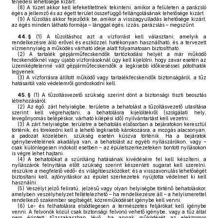
terjedési lehetősége kizárt.
(8)
A tüzet akkor kell lefeketítettnek tekinteni, amikor a felületen a parázsló
égés a jellemző és az égett terület összefüggő fellángolásának lehetősége kizárt.
(9)
A tűzoltás akkor fejeződik be, amikor a visszagyulladás lehetősége kizárt,
az égés minden látható formája – lánggal égés, izzás, parázslás – megszűnt.
44. §
(1)
A tűzoltáshoz azt a vízforrást kell választani, amelyik a
rendelkezésre álló erővel és eszközzel hatékonyan használható, és a tervezett
vízmennyiség a működés várható ideje alatt folyamatosan biztosítható.
(2)
A tartalék gépjárműfecskendők tartózkodási helyét a már működő
fecskendőknél vagy újabb vízforrásoknál úgy kell kijelölni, hogy zavar esetén az
üzemképtelenné vált gépjárműfecskendők a legkisebb időkieséssel pótolhatók
legyenek.
(3)
A vízforrásra állított működő vagy tartalékfecskendők biztonságáról, a tűz
hatásaitól való védelemről gondoskodni kell.
45. §
(1)
A tűzoltásvezető szükség szerint dönt a biztonsági tiszti beosztás
létrehozásáról.
(2)
Az égő, zárt helyiségbe, területre a behatolást a tűzoltásvezető utasítása
szerint kell végrehajtani, a behatolásra kijelöltekről (szolgálati hely,
levegőnyomás belépéskor, várható kilépési idő) nyilvántartást kell vezetni.
(3)
A zárt helyiségbe, területre a behatolás elsősorban a bejáratokon keresztül
történik, és törekedni kell a lehető legkisebb károkozásra, a mozgás alacsonyan,
a padozat közelében, szükség esetén kúszva történik. Ha a bejáratok
igénybevételének akadálya van, a behatolást az egyéb nyílászárókon, vagy –
csak különlegesen indokolt esetben – az épületszerkezeteken bontott nyílásokon
is végre lehet hajtani.
(4)
A behatolókat a szúróláng hatásának kivédésére fel kell készíteni, a
nyílászárók felnyitása előtt szükség szerint készenléti sugarat kell szerelni,
részükre a megfelelő védő- és világítóeszközöket, és a visszavonulás lehetőségét
biztosítani kell, ajtónyitáskor az épület szerkezetek nyújtotta védelmet ki kell
használni.
(5)
Veszélyt jelző feliratú, jelzésű vagy olyan helyiségbe történő behatoláskor,
amelyben veszélyhelyzet feltételezhető – ha rendelkezésre áll – a helyismerettel
rendelkező szakember segítségét, közreműködését igénybe kell venni.
(6)
Le- és felhatolásra elsődlegesen a természetes feljárókat kell igénybe
venni. A felvonók közül csak biztonsági felvonó vehető igénybe, vagy a tűz által
nem érintett tűzszakaszban lévő, ha annak működését az elektromos