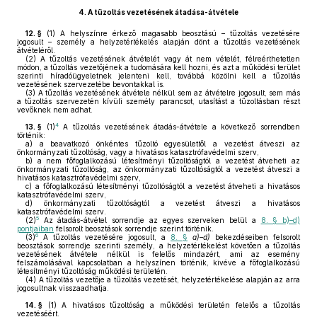
4.
A tűzoltás vezetésének átadása-átvétele
12. §
(1)
A helyszínre érkező magasabb beosztású – tűzoltás vezetésére
jogosult – személy a helyzetértékelés alapján dönt a tűzoltás vezetésének
átvételéről.
(2)
A tűzoltás vezetésének átvételét vagy át nem vételét, félreérthetetlen
módon, a tűzoltás vezetőjének a tudomására kell hozni, és azt a működési terület
szerinti híradóügyeletnek jelenteni kell, továbbá közölni kell a tűzoltás
vezetésének szervezetébe bevontakkal is.
(3)
A tűzoltás vezetésének átvétele nélkül sem az átvételre jogosult, sem más
a tűzoltás szervezetén kívüli személy parancsot, utasítást a tűzoltásban részt
vevőknek nem adhat.
4
13. §
(1)
A tűzoltás vezetésének átadás-átvétele a következő sorrendben
történik:
a)
a beavatkozó önkéntes tűzoltó egyesülettől a vezetést átveszi az
önkormányzati tűzoltóság, vagy a hivatásos katasztrófavédelmi szerv,
b)
a nem főfoglalkozású létesítményi tűzoltóságtól a vezetést átveheti az
önkormányzati tűzoltóság, az önkormányzati tűzoltóságtól a vezetést átveszi a
hivatásos katasztrófavédelmi szerv,
c)
a főfoglalkozású létesítményi tűzoltóságtól a vezetést átveheti a hivatásos
katasztrófavédelmi szerv,
d)
önkormányzati tűzoltóságtól a vezetést átveszi a hivatásos
katasztrófavédelmi szerv.
5
(2)
Az átadás-átvétel sorrendje az egyes szerveken belül a
8. § b)–d)
pontjaiban
felsorolt beosztások sorrendje szerint történik.
6
(3)
A tűzoltás vezetésére jogosult, a
8. §
a)–d)
bekezdéseiben felsorolt
beosztások sorrendje szerinti személy, a helyzetértékelést követően a tűzoltás
vezetésének átvétele nélkül is felelős mindazért, ami az esemény
felszámolásával kapcsolatban a helyszínen történik, kivéve a főfoglalkozású
létesítményi tűzoltóság működési területén.
(4)
A tűzoltás vezetője a tűzoltás vezetését, helyzetértékelése alapján az arra
jogosultnak visszaadhatja.
14. §
(1)
A hivatásos tűzoltóság a működési területén felelős a tűzoltás
vezetéséért.