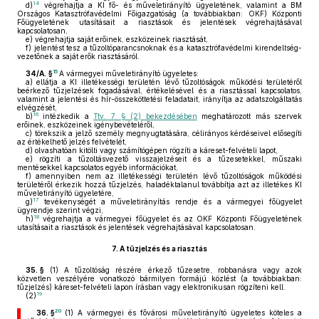
14
d)
végrehajtja a KI fő- és műveletirányító ügyeletének, valamint a BM
Országos Katasztrófavédelmi Főigazgatóság (a továbbiakban: OKF) Központi
Főügyeletének utasításait a riasztások és jelentések végrehajtásával
kapcsolatosan,
e)
végrehajtja saját erőinek, eszközeinek riasztását,
f)
jelentést tesz a tűzoltóparancsnoknak és a katasztrófavédelmi kirendeltség-
vezetőnek a saját erők riasztásáról.
15
34/A. §
A vármegyei műveletirányító ügyeletes:
a)
ellátja a KI illetékességi területén lévő tűzoltóságok működési területéről
beérkező tűzjelzések fogadásával, értékelésével és a riasztással kapcsolatos,
valamint a jelentési és hír-összeköttetési feladatait, irányítja az adatszolgáltatás
elvégzését,
16
b)
intézkedik a
Ttv. 7. § (2) bekezdésében
meghatározott más szervek
erőinek, eszközeinek igénybevételéről,
c)
törekszik a jelző személy megnyugtatására, célirányos kérdéseivel elősegíti
az értékelhető jelzés felvételét,
d)
olvashatóan kitölti vagy számítógépen rögzíti a káreset-felvételi lapot,
e)
rögzíti a tűzoltásvezető visszajelzéseit és a tűzesetekkel, műszaki
mentésekkel kapcsolatos egyéb információkat,
f)
amennyiben nem az illetékességi területén lévő tűzoltóságok működési
területéről érkezik hozzá tűzjelzés, haladéktalanul továbbítja azt az illetékes KI
műveletirányító ügyeletére,
17
g)
tevékenységét a műveletirányítás rendje és a vármegyei főügyelet
ügyrendje szerint végzi,
18
h)
végrehajtja a vármegyei főügyelet és az OKF Központi Főügyeletének
utasításait a riasztások és jelentések végrehajtásával kapcsolatosan.
7.
A tűzjelzés és a riasztás
35. §
(1)
A tűzoltóság részére érkező tűzesetre, robbanásra vagy azok
közvetlen veszélyére vonatkozó bármilyen formájú közlést (a továbbiakban:
tűzjelzés) káreset-felvételi lapon írásban vagy elektronikusan rögzíteni kell.
19
(2)
20
36. §
(1)
A vármegyei és fővárosi műveletirányító ügyeletes köteles a