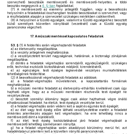
szervezhető beosztások mentésvezető és mentésvezető-helyettes, a többi
beosztás megegyezik a
6. §-ban
foglaltakkal.
(7)
A mentésvezető az esemény jellegétől függően, vagy a beavatkozás
helyszínén a feladatokkal összhangban további beosztásokat is szervezhet, vagy
a részfeladatok alapján a szervezetet szükséges mértékben csökkentheti.
(8)
A helyszínen a tűzoltó egységek, valamint a tűzoltó egységekhez beosztott
külső személyek közvetlen irányítását (vezetését) csak a tűzoltó egység
parancsnoka végezheti.
17.
A műszaki mentéssel kapcsolatos feladatok
53. §
(1)
A felderítés során végrehajtandó feladatok
a)
az életveszély megállapítása,
b)
a veszély jellegének meghatározása,
c)
a veszélyeztetett terület nagyságának, határának, a biztonsági zónájának
megállapítása,
d)
döntés a feladatok végrehajtási sorrendjéről, egyidejűségéről, szükséges
erők, technikai eszközök biztosításának módjáról, kirendeléséről,
e)
az egészségre, testi épségre legkevésbé veszélyes munkafeltételek
lehetőségének felderítése.
(2)
A beavatkozásnál végrehajtandó feladatok az alábbiak:
a)
a feladat-végrehajtás műveleteinek, a kapcsolattartás formáinak
meghatározása,
b)
a műszaki mentési feladatot az életveszély-elhárítás kivételével csak úgy
hajtható végre, hogy az a műszaki mentésben résztvevők testi épségét ne
veszélyeztesse,
c)
beosztott személyi állomány tagjai csak akkor hajthatnak végre önálló
elhatározással feladatot, ha életük, testi épségük veszélybe kerül,
d)
a feladat végrehajtás során védeni kell a saját és egymás testi épségét,
e)
az élet vagy testi épség előre látható veszélyeztetése esetén a feladatot
önkéntes jelentkezés alapján kell végrehajtani, ha erre lehetőség nincs a
mentésvezető dönt a kijelölésről,
f)
az élet, testi épség kockáztatásával járó feladat végrehajtását a
mentésvezető lehetőleg személyesen irányítja,
g)
ha a feladat végrehajtása során akadályozó körülmény merül fel, azt
haladéktalanul jelenteni kell a közvetlen irányító parancsnoknak,