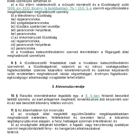
ellátó személyek láthatnak el:
a)
a tűz elleni védekezésről, a műszaki mentésről és a tűzoltóságról szóló
1996. évi XXXI. törvény (a továbbiakban: Ttv.) 33/E. §-a
szerinti együttműködési
megállapodásban meghatározott személy,
b)
a létesítményi tűzoltóság
ba)
rajparancsnoka,
bb)
szolgálatparancsnoka,
bc)
tűzoltási szakterület vezetője,
bd)
parancsnok-helyettese,
be)
parancsnoka,
c)
az önkormányzati tűzoltóság
ca)
rajparancsnoka,
cb)
parancsnok-helyettese,
cc)
parancsnoka,
d)
a hivatásos katasztrófavédelmi szervek tekintetében a főigazgató által
meghatározott személyek.
9. §
A tűzoltásvezetői feladatokat csak a hivatásos katasztrófavédelmi
szerveknél, a tűzoltóságoknál, valamint az ez irányú szakágazatban
foglalkoztatottak szakmai képesítési követelményeiről és szakmai képzéseiről
szóló rendeletben meghatározott iskolai végzettséggel, érvényes foglalkozás-
egészségügyi alkalmassági vizsgálattal lehet ellátni.
3.
A kivonulás rendje
10. §
Riasztás elrendelésekor legalább egy, a
8. §-ban
felsorolt beosztást
betöltő személy, az eset jellegének megfelelő, rendelkezésre álló készenléti szer
és az oda beosztott állomány köteles vonulni.
11. §
Az államhatáron túli kivonulás
a)
az országok által megkötött együttműködési megállapodásokban
meghatározott esetekben, feltételekkel és övezeten belül, a kölcsönös
segítségnyújtás elve alapján, a helyi hatóságok azonnali értesítésével, és
b)
az országhatár átlépését követően, a fogadó, vagy tranzitország szabályai
szerint megkülönböztető fény-, és hangjelzés alkalmazásával
történik.