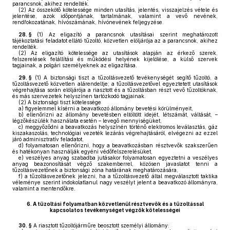
parancsnok, akihez rendelték.
(2)
Az összekötő kötelessége minden utasítás, jelentés, visszajelzés vétele és
jelentése, azok időpontjának, tartalmának, valamint a vevő nevének,
rendfokozatának, hívószámának, hívónevének feljegyzése.
28. §
(1)
Az eligazító a parancsnok utasításai szerint meghatározott
tájékoztatási feladatot ellátó tűzoltó, közvetlen elöljárója az a parancsnok, akihez
rendelték.
(2)
Az eligazító kötelessége az utasítások alapján az érkező szerek,
felszerelések felállítási és működési helyének kijelölése, a külső szervek
tagjainak, a polgári személyeknek az eligazítása.
29. §
(1)
A biztonsági tiszt a tűzoltásvezető tevékenységét segítő tűzoltó, a
tűzoltásvezető közvetlen alárendeltje; a tűzoltásvezetővel egyeztetett utasítások
végrehajtása során elöljárója a riasztott és a tűzoltásban részt vevő tűzoltóknak,
és más szervezetek helyszínen tartózkodó tagjainak.
(2)
A biztonsági tiszt kötelessége
a)
figyelemmel kísérni a beavatkozó állomány bevetési körülményeit,
b)
ellenőrizni az állomány bevetésben eltöltött idejét, létszámát, váltását, –
légzőkészülék használata esetén – levegő mennyiségüket,
c)
meggyőződni a beavatkozás helyszínén történő elektromos leválasztás, gáz
kiszakaszolás, technológiai vezeték lezárás végrehajtásáról, elvégezni az ezzel
járó adminisztratív feladatot,
d)
folyamatosan ellenőrizni, hogy a beavatkozásban résztvevők szakszerűen
és hatékonyan használják egyéni védőfelszerelésüket,
e)
veszélyes anyag szabadba jutásakor folyamatosan egyeztetni a veszélyes
anyag beazonosítását végző szakemberrel, közösen javaslatot tenni a
tűzoltásvezetőnek a biztonsági zóna határának meghatározására,
f)
a tűzoltásvezetőnek jelezni, ha a tűzoltásvezető által megválasztott taktika
véleménye szerint indokolatlanul nagy veszélyt jelent a beavatkozó állományra,
valamint a mentendőkre.
6.
A tűzoltási folyamatban közvetlenül résztvevők és a tűzoltással
kapcsolatos tevékenységet végzők kötelességei
30. §
A riasztott tűzoltójárműre beosztott személyi állomány: