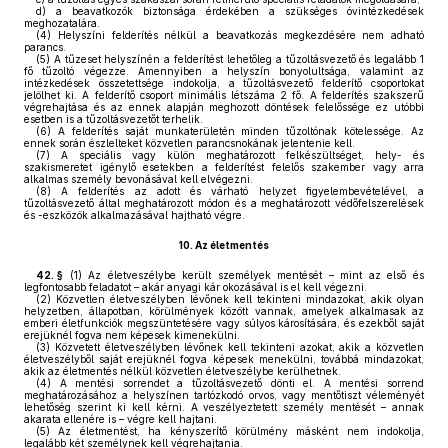
d)
a beavatkozók biztonsága érdekében a szükséges óvintézkedések
meghozatalára.
(4)
Helyszíni felderítés nélkül a beavatkozás megkezdésére nem adható
parancs.
(5)
A tűzeset helyszínén a felderítést lehetőleg a tűzoltásvezető és legalább 1
fő tűzoltó végezze. Amennyiben a helyszín bonyolultsága, valamint az
intézkedések összetettsége indokolja, a tűzoltásvezető felderítő csoportokat
jelölhet ki. A felderítő csoport minimális létszáma 2 fő. A felderítés szakszerű
végrehajtása és az ennek alapján meghozott döntések felelőssége ez utóbbi
esetben is a tűzoltásvezetőt terhelik.
(6)
A felderítés saját munkaterületén minden tűzoltónak kötelessége. Az
ennek során észlelteket közvetlen parancsnokának jelentenie kell.
(7)
A speciális vagy külön meghatározott felkészültséget, hely- és
szakismeretet igénylő esetekben a felderítést felelős szakember vagy arra
alkalmas személy bevonásával kell elvégezni.
(8)
A felderítés az adott és várható helyzet figyelembevételével, a
tűzoltásvezető által meghatározott módon és a meghatározott védőfelszerelések
és -eszközök alkalmazásával hajtható végre.
10.
Az életmentés
42. §
(1)
Az életveszélybe került személyek mentését – mint az első és
legfontosabb feladatot – akár anyagi kár okozásával is el kell végezni.
(2)
Közvetlen életveszélyben lévőnek kell tekinteni mindazokat, akik olyan
helyzetben, állapotban, körülmények között vannak, amelyek alkalmasak az
emberi életfunkciók megszüntetésére vagy súlyos károsítására, és ezekből saját
erejüknél fogva nem képesek kimenekülni.
(3)
Közvetett életveszélyben lévőnek kell tekinteni azokat, akik a közvetlen
életveszélyből saját erejüknél fogva képesek menekülni, továbbá mindazokat,
akik az életmentés nélkül közvetlen életveszélybe kerülhetnek.
(4)
A mentési sorrendet a tűzoltásvezető dönti el. A mentési sorrend
meghatározásához a helyszínen tartózkodó orvos, vagy mentőtiszt véleményét
lehetőség szerint ki kell kérni. A veszélyeztetett személy mentését – annak
akarata ellenére is – végre kell hajtani.
(5)
Az életmentést, ha kényszerítő körülmény másként nem indokolja,
legalább két személynek kell végrehajtania.