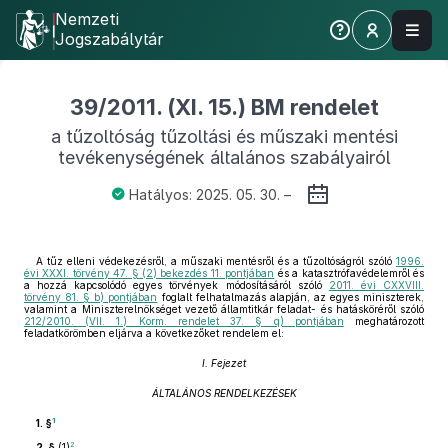
Nemzeti
Jogszabálytár
39/2011. (XI. 15.) BM rendelet
a tűzoltóság tűzoltási és műszaki mentési
tevékenységének általános szabályairól
Hatályos: 2025. 05. 30. –
A tűz elleni védekezésről, a műszaki mentésről és a tűzoltóságról szóló
1996.
évi XXXI. törvény 47. § (2) bekezdés 11. pontjában
és a katasztrófavédelemről és
a hozzá kapcsolódó egyes törvények módosításáról szóló
2011. évi CXXVIII.
törvény 81. § b) pontjában
foglalt felhatalmazás alapján, az egyes miniszterek,
valamint a Miniszterelnökséget vezető államtitkár feladat- és hatásköréről szóló
212/2010. (VII. 1.) Korm. rendelet 37. § q) pontjában
meghatározott
feladatkörömben eljárva a következőket rendelem el:
I. Fejezet
ÁLTALÁNOS RENDELKEZÉSEK
1
1. §
2
2. §
(1)