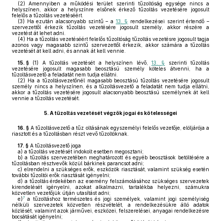
(2)
Amennyiben a működési terület szerinti tűzoltóság egysége nincs a
helyszínen, akkor a helyszínre elsőnek érkező tűzoltás vezetésére jogosult
felelős a tűzoltás vezetéséért.
(3)
Ha ezután alacsonyabb szintű – a
13. §
rendelkezései szerint értendő –
szervezettől érkezik tűzoltás vezetésére jogosult személy, akkor részére a
vezetést át lehet adni.
(4)
Ha a tűzoltás vezetéséért felelős tűzoltóság tűzoltás vezetésre jogosult tagja
azonos vagy magasabb szintű szervezettől érkezik, akkor számára a tűzoltás
vezetését át kell adni, és annak át kell vennie.
15. §
(1)
A tűzoltás vezetését a helyszínen lévő,
13. §
szerinti tűzoltás
vezetésére jogosult magasabb beosztású személy köteles átvenni, ha a
tűzoltásvezető a feladatát nem tudja ellátni.
(2)
Ha a tűzoltásvezetőnél magasabb beosztású tűzoltás vezetésére jogosult
személy nincs a helyszínen, és a tűzoltásvezető a feladatát nem tudja ellátni,
akkor a tűzoltás vezetésére jogosult alacsonyabb beosztású személynek át kell
vennie a tűzoltás vezetését.
5.
A tűzoltás vezetését végzők jogai és kötelességei
16. §
A tűzoltásvezető a tűz oltásának egyszemélyi felelős vezetője, elöljárója a
riasztott és a tűzoltásban részt vevő tűzoltóknak.
17. §
A tűzoltásvezető joga
a)
a tűzoltás vezetését indokolt esetben megosztani;
b)
a tűzoltás szervezetében meghatározott és egyéb beosztások betöltésére a
tűzoltásban résztvevők közül bárkinek parancsot adni;
c)
elrendelni a szükséges erők, eszközök riasztását, valamint szükség esetén
további tűzoltói erők riasztását igényelni;
d)
a tűzoltás érdekében az esemény felszámolásához szükséges szervezetek
kirendelését igényelni, azokat alkalmazni, tartalékba helyezni, számukra
közvetlen vezetőjük útján utasítást adni;
7
e)
a tűzoltáshoz természetes és jogi személyek, valamint jogi személyiség
nélküli szervezetek közvetlen részvételét, a rendelkezésükre álló adatok
közlését, valamint azok járművei, eszközei, felszerelései, anyagai rendelkezésre
bocsátását igényelni;