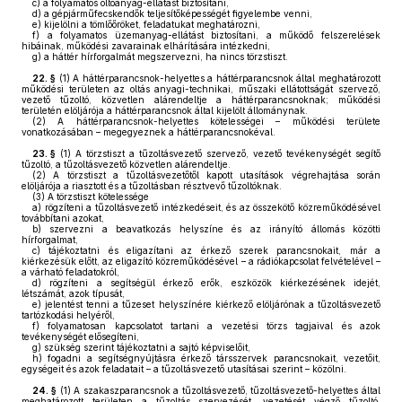
c)
a folyamatos oltóanyag-ellátást biztosítani,
d)
a gépjárműfecskendők teljesítőképességét figyelembe venni,
e)
kijelölni a tömlőőröket, feladatukat meghatározni,
f)
a folyamatos üzemanyag-ellátást biztosítani, a működő felszerelések
hibáinak, működési zavarainak elhárítására intézkedni,
g)
a háttér hírforgalmát megszervezni, ha nincs törzstiszt.
22. §
(1)
A háttérparancsnok-helyettes a háttérparancsnok által meghatározott
működési területen az oltás anyagi-technikai, műszaki ellátottságát szervező,
vezető tűzoltó, közvetlen alárendeltje a háttérparancsnoknak; működési
területén elöljárója a háttérparancsnok által kijelölt állománynak.
(2)
A háttérparancsnok-helyettes kötelességei – működési területe
vonatkozásában – megegyeznek a háttérparancsnokéval.
23. §
(1)
A törzstiszt a tűzoltásvezető szervező, vezető tevékenységét segítő
tűzoltó, a tűzoltásvezető közvetlen alárendeltje.
(2)
A törzstiszt a tűzoltásvezetőtől kapott utasítások végrehajtása során
elöljárója a riasztott és a tűzoltásban résztvevő tűzoltóknak.
(3)
A törzstiszt kötelessége
a)
rögzíteni a tűzoltásvezető intézkedéseit, és az összekötő közreműködésével
továbbítani azokat,
b)
szervezni a beavatkozás helyszíne és az irányító állomás közötti
hírforgalmat,
c)
tájékoztatni és eligazítani az érkező szerek parancsnokait, már a
kiérkezésük előtt, az eligazító közreműködésével – a rádiókapcsolat felvételével –
a várható feladatokról,
d)
rögzíteni a segítségül érkező erők, eszközök kiérkezésének idejét,
létszámát, azok típusát,
e)
jelentést tenni a tűzeset helyszínére kiérkező elöljárónak a tűzoltásvezető
tartózkodási helyéről,
f)
folyamatosan kapcsolatot tartani a vezetési törzs tagjaival és azok
tevékenységét elősegíteni,
g)
szükség szerint tájékoztatni a sajtó képviselőit,
h)
fogadni a segítségnyújtásra érkező társszervek parancsnokait, vezetőit,
egységeit és azok feladatait – a tűzoltásvezető utasításai szerint – közölni.
24. §
(1)
A szakaszparancsnok a tűzoltásvezető, tűzoltásvezető-helyettes által
meghatározott területen a tűzoltás szervezését, vezetését végző tűzoltó,