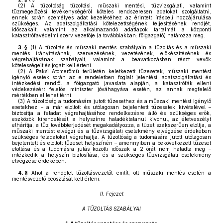
(2)
A tűzoltóság tűzoltási, műszaki mentési, tűzvizsgálati, valamint
tűzmegelőzési tevékenységéről köteles rendszeresen adatokat szolgáltatni,
ennek során személyes adat kezeléséhez az érintett írásbeli hozzájárulása
szükséges. Az adatszolgáltatási kötelezettségének teljesítésének rendjét,
időszakait, valamint az alkalmazandó adatlapok tartalmát a központi
katasztrófavédelmi szerv vezetője (a továbbiakban: főigazgató) határozza meg.
3. §
(1)
A tűzoltás és műszaki mentés szabályain a tűzoltás és a műszaki
mentés irányításának, szervezésének, vezetésének, előkészítésének és
végrehajtásának szabályait, valamint a beavatkozásban részt vevők
kötelességeit és jogait kell érteni.
(2)
A Paksi Atomerőmű területén keletkezett tűzesetek, műszaki mentést
igénylő esetek során az e rendeletben foglalt jelentési, adatszolgáltatási és
intézkedési rendtől a főigazgató javaslata alapján, a katasztrófák elleni
védekezésért felelős miniszter jóváhagyása esetén, az annak megfelelő
mértékben el lehet térni.
(3)
A tűzoltóság a tudomására jutott tűzesethez és a műszaki mentést igénylő
esetekhez – a már eloltott és utólagosan bejelentett tűzesetek kivételével –
biztosítja a feladat végrehajtásához rendelkezésre álló és szükséges erők,
eszközök kirendelését, a helyszínre haladéktalanul kivonul, az életveszélyt
elhárítja, a tűz továbbterjedését megakadályozza, a tüzet szakszerűen eloltja, a
műszaki mentést elvégzi és a tűzvizsgálati cselekmény elvégzése érdekében
szükséges feladatokat végrehajtja. A tűzoltóság a tudomására jutott utólagosan
bejelentett és eloltott tűzeset helyszínén – amennyiben a bekövetkezett tűzeset
eloltása és a tudomásra jutás közötti időszak a 2 órát nem haladta meg –
intézkedik a helyszín biztosítása, és a szükséges tűzvizsgálati cselekmény
elvégzése érdekében.
4. §
Ahol a rendelet tűzoltásvezetőt említ, ott műszaki mentés esetén a
mentésvezető beosztását kell érteni.
II. Fejezet
A TŰZOLTÁS SZABÁLYAI