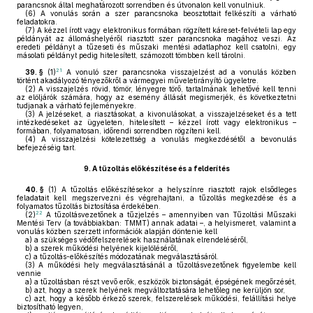
parancsnok által meghatározott sorrendben és útvonalon kell vonulniuk.
(6)
A vonulás során a szer parancsnoka beosztottait felkészíti a várható
feladatokra.
(7)
A kézzel írott vagy elektronikus formában rögzített káreset-felvételi lap egy
példányát az állomáshelyéről riasztott szer parancsnoka magához veszi. Az
eredeti példányt a tűzeseti és műszaki mentési adatlaphoz kell csatolni, egy
másolati példányt pedig hitelesített, számozott tömbben kell tárolni.
21
39. §
(1)
A vonuló szer parancsnoka visszajelzést ad a vonulás közben
történt akadályozó tényezőkről a vármegyei műveletirányító ügyeletre.
(2)
A visszajelzés rövid, tömör, lényegre törő, tartalmának lehetővé kell tenni
az elöljárók számára, hogy az esemény állását megismerjék, és következtetni
tudjanak a várható fejleményekre.
(3)
A jelzéseket, a riasztásokat, a kivonulásokat, a visszajelzéseket és a tett
intézkedéseket az ügyeleten, hitelesített – kézzel írott vagy elektronikus –
formában, folyamatosan, időrendi sorrendben rögzíteni kell.
(4)
A visszajelzési kötelezettség a vonulás megkezdésétől a bevonulás
befejezéséig tart.
9.
A tűzoltás előkészítése és a felderítés
40. §
(1)
A tűzoltás előkészítésekor a helyszínre riasztott rajok elsődleges
feladatait kell megszervezni és végrehajtani, a tűzoltás megkezdése és a
folyamatos tűzoltás biztosítása érdekében.
22
(2)
A tűzoltásvezetőnek a tűzjelzés – amennyiben van Tűzoltási Műszaki
Mentési Terv (a továbbiakban: TMMT) annak adatai –, a helyismeret, valamint a
vonulás közben szerzett információk alapján döntenie kell
a)
a szükséges védőfelszerelések használatának elrendeléséről,
b)
a szerek működési helyének kijelöléséről,
c)
a tűzoltás-előkészítés módozatának megválasztásáról.
(3)
A működési hely megválasztásánál a tűzoltásvezetőnek figyelembe kell
vennie
a)
a tűzoltásban részt vevő erők, eszközök biztonságát, épségének megőrzését,
b)
azt, hogy a szerek helyének megváltoztatására lehetőleg ne kerüljön sor,
c)
azt, hogy a később érkező szerek, felszerelések működési, felállítási helye
biztosítható legyen,