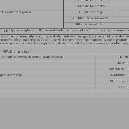
150-250 millió forint között
250 millió forint fölött
ő feladatok támogatása
40 millió forintig
40-80 millió forint között
80 millió forint fölött
1. § b) pontjában meghatározott eljárásért fizetendő díj mértéke az I. pontban meghatározott
ontjában meghatározott eljárásért fizetendő díj mértéke a támogatott szervezetnek a jóváhagyot
ámogatási időszakra vonatkozó sportfejlesztési programban meghatározott szakmai program 
apján megvalósuló fejlesztés meghosszabbítására irányuló kérelme esetén az I. pontban m
3
30.) NEFMI rendelethez
-csapatsport országos sportági szakszövetsége
Fizeté
117030
10400126-4
gos Szövetsége
10300002-2
g
10300002-1
119911