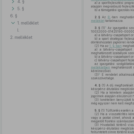
4. §
a)
a sportfejlesztési prog
alapján megvalósuló fejleszt
5. §
b)
a támogatási igazolás ki
6. §
2. §
Az
R.
-ben meghatáro
melléklet
tartalmazza.
1. melléklet
1
3. §
(1)
Az igazgatási szol
I.
10032000-01425190-00000000
a)
a látvány-csapatsport or
2. melléklet
b)
a sport stratégiai fejle
döntéshozatali jogkörrel rende
(2)
Ha az
1. §-ban
meghatá
a)
a látvány-csapatsport 
meghatározott szabályok szeri
b)
a látvány-csapatsport or
c)
látvány-csapatsport fejl
az igazgatási szolgáltatá
mellékletben
meghatározott s
kérelmezővel.
2
(3)
E rendelet alkalmazás
szakszövetsége.
4. §
(1)
A díj megfizetésé
készpénz-átutalási megbízás 
(2)
Ha a kérelem alapjá
jogcímek alapján elkülönült h
(3)
Ismételten benyújtott k
még egyszer nem kell megfiz
5. §
(1)
Túlfizetés esetén a 
(2)
Ha a visszatérítés kére
vagy a postai címet, ahová a
megjelölt fizetési számlaszámr
(3)
Hivatalból történő vis
készpénz-átutalási megbízás
feltüntetett címre történő kiuta