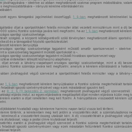
ram jóváhagyására – ideértve az abban meghatározott szakmai program módosítására, valami
és meghosszabbítására – irányuló kérelme elbírálásáért és
adásáért.
zott egyes támogatási jogcímekkel összefüggő,
1. §-ban
meghatározott kérelmekkel ka
gáltatási díjat a sportpolitikáért felelős miniszter által vezetett minisztérium mint a díj 
 számú fizetési számlája javára kell megfizetni, ha az
1. §-ban
meghatározott kérelem
szágos sportági szakszövetsége;
sztését szolgáló, a központi költségvetésről szóló törvényben meghatározott állami sportcé
lkező és a támogatást folyósító sportköztestület.
rozott kérelem benyújtója
országos sportági szakszövetsége tagjaként működő amatőr sportszervezet – ideértve 
nt a szakszövetség tagjaként működő sportiskolát is –,
szágos sportági szakszövetsége tagjaként működő hivatásos sportszervezet vagy
esztése érdekében létrejött közhasznú alapítvány,
si díjat annak a látvány-csapatsport országos sportági szakszövetsége, mint a díj besz
zámú fizetési számlája javára kell megfizetni, amelyik a kérelem elbírálásáról a határo
ában jóváhagyást végző szervezet a sportpolitikáért felelős miniszter vagy a látvány-c
t az
1. §-ban
meghatározott kérelem benyújtásakor a fizetési számla megterhelését tartalm
feladását igazoló szelvényrészével vagy ezek másolatával igazolni kell.
n az
R. 2. § (1) bekezdés 2. pontjában
meghatározott jóváhagyást végző szervezetnél t
atósági eljárás indul, az egyes eljárásokra megállapított díjat minden eljárásra külön meg ke
érelem esetén a díjat ismételten meg kell fizetni. A hiánypótlásra visszaadott kérelem újb
etni.
díjtöbbletet hivatalból vagy kérelemre harminc napon belül vissza kell téríteni.
lemre történik, a kérelemben meg kell jelölni a visszatérítés okát, a számlatulajdonos n
 kérelmező a visszatérített összeg utalását kéri. A díj visszatérítését a jóváhagyást végz
a átutalással, vagy a postai címre kiutalással teljesíti.
szatérítés esetén a jóváhagyást végző szervezet a fizetési számla megterhelését tartalm
 feladását igazoló szelvényrészen vagy ezek másolatán feltüntetett fizetési számlaszám
lással teljesíti.