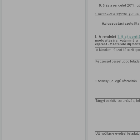
6. §
Ez a rendelet 2011. júl
1. melléklet a 39/2011. (VI. 3
Az igazgatási szolgálta
I.
A rendelet
1. § a) pontj
módosítására, valamint a 
eljárást – fizetendő díj mért
A kérelem részét képező spo
Képzéssel összefüggő felada
Személyi jellegű ráfordítás
Tárgyi eszköz beruházás, fel
Utánpótlás-nevelési feladato