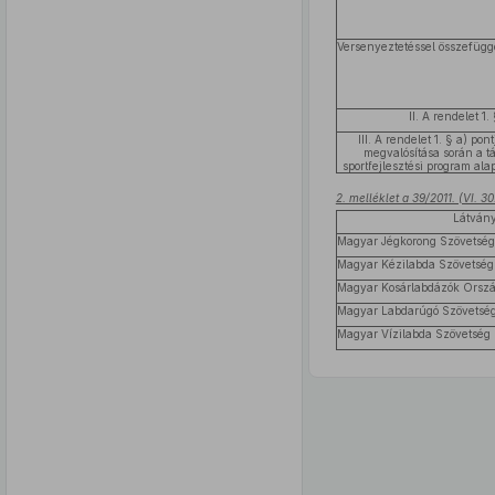
Versenyeztetéssel összefügg
II. A rendelet 
III. A rendelet 1. § a) p
megvalósítása során a t
sportfejlesztési program al
2. melléklet a 39/2011. (VI. 
Látvány
Magyar Jégkorong Szövetség
Magyar Kézilabda Szövetség
Magyar Kosárlabdázók Orszá
Magyar Labdarúgó Szövetsé
Magyar Vízilabda Szövetség