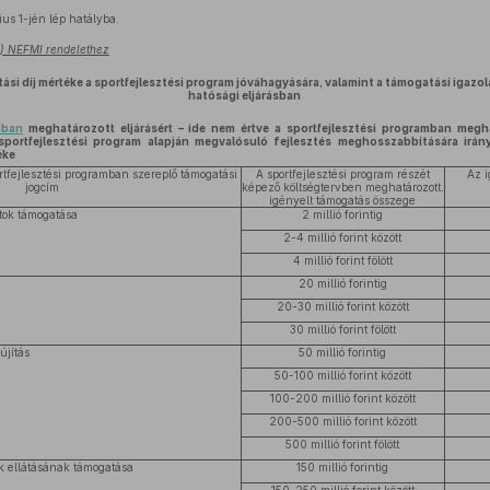
ius 1-jén lép hatályba.
0.) NEFMI rendelethez
tási díj mértéke a sportfejlesztési program jóváhagyására, valamint a támogatási igaz
hatósági eljárásban
ában
meghatározott eljárásért – ide nem értve a sportfejlesztési programban meg
sportfejlesztési program alapján megvalósuló fejlesztés meghosszabbítására irány
éke
rtfejlesztési programban szereplő támogatási
A sportfejlesztési program részét
Az i
jogcím
képező költségtervben meghatározott,
igényelt támogatás összege
tok támogatása
2 millió forintig
2-4 millió forint között
4 millió forint fölött
20 millió forintig
20-30 millió forint között
30 millió forint fölött
újítás
50 millió forintig
50-100 millió forint között
100-200 millió forint között
200-500 millió forint között
500 millió forint fölött
k ellátásának támogatása
150 millió forintig