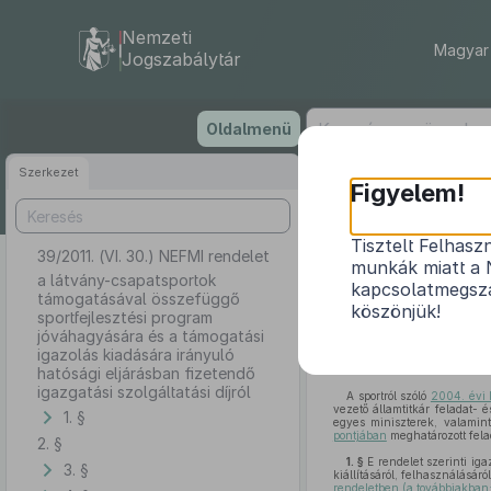
Nemzeti
Magyar 
Jogszabálytár
Ugrás
Oldalmenü
a
tartalomra
Szerkezet
Figyelem!
Tisztelt Felhasz
39/2011. (VI. 30.) NEFMI rendelet
a látvány-cs
munkák miatt a 
jóváhagyására 
a látvány-csapatsportok
kapcsolatmegsza
támogatásával összefüggő
köszönjük!
sportfejlesztési program
jóváhagyására és a támogatási
igazolás kiadására irányuló
hatósági eljárásban fizetendő
igazgatási szolgáltatási díjról
A sportról szóló
2004. évi 
vezető államtitkár feladat- 
1. §
egyes miniszterek, valamint
pontjában
meghatározott fela
2. §
1. §
E rendelet szerinti igaz
3. §
kiállításáról, felhasználásár
rendeletben (a továbbiakban: