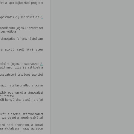
nt a sportfejlesztési program
pcsolatos díj mértékét az
1.
beszedésére jogosult szervezet
 benyújtója
lú támogatás felhasználásában
a sportról szóló törvényben
edésére jogosult szervezet
2.
zatot meghozza és azt közli a
sapatsport országos sportági
azó napi kivonattal, a postai
öbb, egymástól a támogatási
ll fizetni.
óli benyújtása esetén a díjat
evét, a fizetési számlaszámot
ő szervezet a kérelmező által
azó napi kivonaton, a postai
ra átutalással, vagy az azon