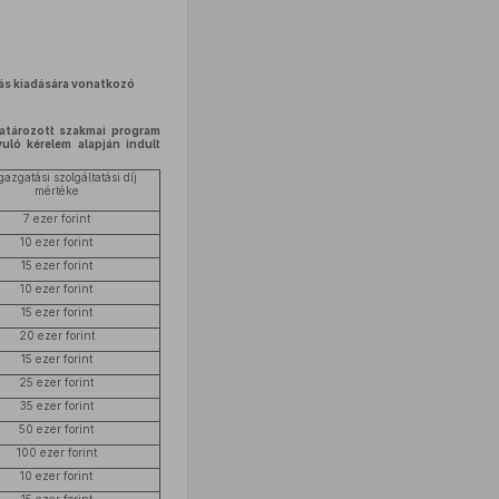
olás kiadására vonatkozó
határozott szakmai program
uló kérelem alapján indult
gazgatási szolgáltatási díj
mértéke
7 ezer forint
10 ezer forint
15 ezer forint
10 ezer forint
15 ezer forint
20 ezer forint
15 ezer forint
25 ezer forint
35 ezer forint
50 ezer forint
100 ezer forint
10 ezer forint