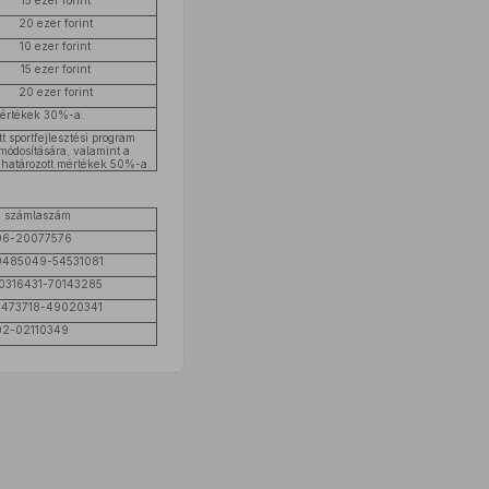
15 ezer forint
20 ezer forint
10 ezer forint
15 ezer forint
20 ezer forint
 mértékek 30%-a.
t sportfejlesztési program
módosítására, valamint a
eghatározott mértékek 50%-a.
si számlaszám
06-20077576
9485049-54531081
0316431-70143285
0473718-49020341
02-02110349