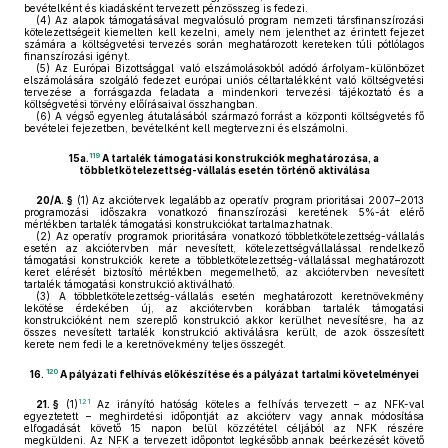
bevételként és kiadásként tervezett pénzösszeg is fedezi.
(4)
Az alapok támogatásával megvalósuló program nemzeti társfinanszírozási
kötelezettségeit kiemelten kell kezelni, amely nem jelenthet az érintett fejezet
számára a költségvetési tervezés során meghatározott kereteken túli pótlólagos
finanszírozási igényt.
(5)
Az Európai Bizottsággal való elszámolásokból adódó árfolyam-különbözet
elszámolására szolgáló fedezet európai uniós céltartalékként való költségvetési
tervezése a forrásgazda feladata a mindenkori tervezési tájékoztató és a
költségvetési törvény előírásaival összhangban.
(6)
A végső egyenleg átutalásából származó forrást a központi költségvetés fő
bevételei fejezetben, bevételként kell megtervezni és elszámolni.
119
15a.
A tartalék támogatási konstrukciók meghatározása, a
többletkötelezettség-vállalás esetén történő aktiválása
20/A. §
(1)
Az akciótervek legalább az operatív program prioritásai 2007–2013
programozási időszakra vonatkozó finanszírozási keretének 5%-át elérő
mértékben tartalék támogatási konstrukciókat tartalmazhatnak.
(2)
Az operatív programok prioritására vonatkozó többletkötelezettség-vállalás
esetén az akciótervben már nevesített, kötelezettségvállalással rendelkező
támogatási konstrukciók kerete a többletkötelezettség-vállalással meghatározott
keret elérését biztosító mértékben megemelhető, az akciótervben nevesített
tartalék támogatási konstrukció aktiválható.
(3)
A többletkötelezettség-vállalás esetén meghatározott keretnövekmény
lekötése érdekében új, az akciótervben korábban tartalék támogatási
konstrukcióként nem szereplő konstrukció akkor kerülhet nevesítésre, ha az
összes nevesített tartalék konstrukció aktiválásra került, de azok összesített
kerete nem fedi le a keretnövekmény teljes összegét.
120
16.
A pályázati felhívás előkészítése és a pályázat tartalmi követelményei
121
21. §
(1)
Az irányító hatóság köteles a felhívás tervezett – az NFK-val
egyeztetett – meghirdetési időpontját az akcióterv vagy annak módosítása
elfogadását követő 15 napon belül közzététel céljából az NFK részére
megküldeni. Az NFK a tervezett időpontot legkésőbb annak beérkezését követő