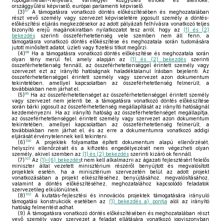
főpolgármester-helyettes, vármegyei közgyűlés elnöke és alelnöke,
országgyűlési képviselő, európai parlamenti képviselő.
97
(3)
A támogatásra vonatkozó döntés előkészítésében és meghozatalában
részt vevő személy vagy szervezet képviseletére jogosult személy a döntés-
előkészítési eljárás megkezdésekor az adott pályázati felhívásra vonatkozó teljes
bizonyító erejű magánokiratban nyilatkozatot tesz arról, hogy az
(1) és (2)
bekezdés
szerinti összeférhetetlenség vele szemben nem áll fenn, a
támogatásra vonatkozó döntés előkészítése és meghozatala során tudomására
jutott minősített adatot, üzleti vagy fizetési titkot megőrzi.
98
(4)
Ha a támogatásra vonatkozó döntés előkészítése és meghozatala során
olyan tény merül fel, amely alapján az
(1) és (2) bekezdés
szerinti
összeférhetetlenség fennáll, az összeférhetetlenséggel érintett személy vagy
szervezet ezt az irányító hatóságnak haladéktalanul írásban bejelenti. Az
összeférhetetlenséggel érintett személy vagy szervezet azon dokumentum
tekintetében, amellyel kapcsolatban az összeférhetetlenség felmerült, a
továbbiakban nem járhat el.
99
(5)
Ha az összeférhetetlenséget az összeférhetetlenséggel érintett személy
vagy szervezet nem jelenti be, a támogatásra vonatkozó döntés előkészítése
során bárki jogosult az összeférhetetlenség megállapítását az irányító hatóságnál
kezdeményezni. Ha az irányító hatóság az összeférhetetlenséget megállapítja,
az összeférhetetlenséggel érintett személy vagy szervezet azon dokumentum
tekintetében, amellyel kapcsolatban az összeférhetetlenség felmerült, a
továbbiakban nem járhat el, és az erre a dokumentumra vonatkozó addigi
eljárását érvénytelennek kell tekinteni.
100
(6)
A projektek folyamatba épített dokumentum alapú ellenőrzését,
helyszíni ellenőrzését és a kifizetés engedélyezését nem végezheti olyan
személy, akivel szemben az
(1) és (2) bekezdés
szerinti kizáró ok fennáll.
101
(7)
Az
(1)–(6) bekezdés
t nem kell alkalmazni az ágazati fejlesztésért felelős
miniszter által vezetett minisztérium részéről benyújtott és megvalósított
projektek esetén, ha a minisztérium szervezetén belül az adott projekt
vonatkozásában a projekt elkészítéséhez, benyújtásához, megvalósításához,
valamint a döntés előkészítéséhez, meghozatalához kapcsolódó feladatok
szervezetileg elkülönülnek.
102
(8)
A kutatás-fejlesztési és innovációs projektek támogatására irányuló
támogatási konstrukciók esetében az
(1) bekezdés a) pontja
alól az irányító
hatóság felmentést adhat.
(9)
A támogatásra vonatkozó döntés előkészítésében és meghozatalában részt
vevő személy vagy szervezet a feladat ellátására vonatkozó jogviszonyban