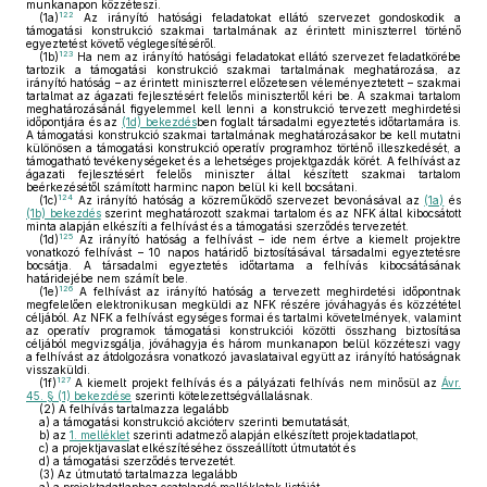
munkanapon közzéteszi.
122
(1a)
Az irányító hatósági feladatokat ellátó szervezet gondoskodik a
támogatási konstrukció szakmai tartalmának az érintett miniszterrel történő
egyeztetést követő véglegesítéséről.
123
(1b)
Ha nem az irányító hatósági feladatokat ellátó szervezet feladatkörébe
tartozik a támogatási konstrukció szakmai tartalmának meghatározása, az
irányító hatóság – az érintett miniszterrel előzetesen véleményeztetett – szakmai
tartalmat az ágazati fejlesztésért felelős minisztertől kéri be. A szakmai tartalom
meghatározásánál figyelemmel kell lenni a konstrukció tervezett meghirdetési
időpontjára és az
(1d) bekezdés
ben foglalt társadalmi egyeztetés időtartamára is.
A támogatási konstrukció szakmai tartalmának meghatározásakor be kell mutatni
különösen a támogatási konstrukció operatív programhoz történő illeszkedését, a
támogatható tevékenységeket és a lehetséges projektgazdák körét. A felhívást az
ágazati fejlesztésért felelős miniszter által készített szakmai tartalom
beérkezésétől számított harminc napon belül ki kell bocsátani.
124
(1c)
Az irányító hatóság a közreműködő szervezet bevonásával az
(1a)
és
(1b) bekezdés
szerint meghatározott szakmai tartalom és az NFK által kibocsátott
minta alapján elkészíti a felhívást és a támogatási szerződés tervezetét.
125
(1d)
Az irányító hatóság a felhívást – ide nem értve a kiemelt projektre
vonatkozó felhívást – 10 napos határidő biztosításával társadalmi egyeztetésre
bocsátja. A társadalmi egyeztetés időtartama a felhívás kibocsátásának
határidejébe nem számít bele.
126
(1e)
A felhívást az irányító hatóság a tervezett meghirdetési időpontnak
megfelelően elektronikusan megküldi az NFK részére jóváhagyás és közzététel
céljából. Az NFK a felhívást egységes formai és tartalmi követelmények, valamint
az operatív programok támogatási konstrukciói közötti összhang biztosítása
céljából megvizsgálja, jóváhagyja és három munkanapon belül közzéteszi vagy
a felhívást az átdolgozásra vonatkozó javaslataival együtt az irányító hatóságnak
visszaküldi.
127
(1f)
A kiemelt projekt felhívás és a pályázati felhívás nem minősül az
Ávr.
45. § (1) bekezdése
szerinti kötelezettségvállalásnak.
(2)
A felhívás tartalmazza legalább
a)
a támogatási konstrukció akcióterv szerinti bemutatását,
b)
az
1. melléklet
szerinti adatmező alapján elkészített projektadatlapot,
c)
a projektjavaslat elkészítéséhez összeállított útmutatót és
d)
a támogatási szerződés tervezetét.
(3)
Az útmutató tartalmazza legalább