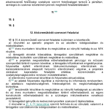
alkalmazandó felelősségi szabályok szerint felelősséggel tartozik a pártatlan,
semleges és szakmai követelményeknek megfelelő feladatellátásáért.
103
11.
15. §
16. §
12.
A közreműködő szervezet feladatai
17. §
(1)
A közreműködő szervezet feladatai különösen a következők:
a)
részvétel az operatív program és az akcióterv kidolgozásában és
módosításában,
104
b)
éves munkaterv készítése és megküldése az irányító hatóság és az NFK
részére,
c)
támogatói okiratok kibocsátása, támogatási szerződések megkötése és
módosítása, biztosítéki szerződések megkötése és módosítása,
105
d)
a projektek megvalósítása előrehaladásának pénzügyi és műszaki
szempontból történő nyomon követése, a támogatás kifizetésének engedélyezése,
folyamatba épített ellenőrzések (dokumentumalapú ellenőrzések és
kockázatelemezésre alapozott helyszíni ellenőrzések) végzése, a projektek
zárásával kapcsolatos feladatok ellátása, közreműködés a
szabálytalanságkezelési rendszer működtetésében,
e)
ellenőrzési nyomvonal készítése és folyamatos aktualizálása,
106
f)
az adatok folyamatos rögzítése a monitoring és információs rendszerben,
az adatbázis naprakészségének, hitelességének és megbízhatóságának
biztosítása,
107
g)
beszámolók készítése és megküldése az irányító hatóságnak az akcióterv
és az éves munkaterv megvalósításában történt előrehaladásról, az egyes
konstrukciók előrehaladásáról és a szükséges intézkedésekre vonatkozó
javaslatokról,
h)
támogatást igénylők és kedvezményezettek szakszerű tájékoztatása,
i)
részvétel a
21. § (1) bekezdése
szerinti felhívás és az útmutató, valamint a
támogatási szerződésminta kidolgozásában és módosításában,