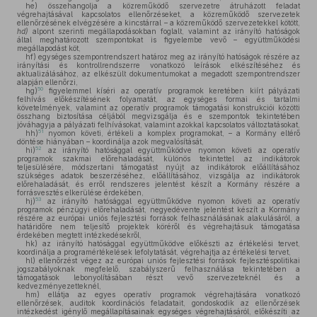
he)
összehangolja a közreműködő szervezetre átruházott feladat
végrehajtásával kapcsolatos ellenőrzéseket, a közreműködő szervezetek
ellenőrzésének elvégzésére a kincstárral – a közreműködő szervezetekkel kötött,
hd)
alpont szerinti megállapodásokban foglalt, valamint az irányító hatóságok
által meghatározott szempontokat is figyelembe vevő – együttműködési
megállapodást köt,
hf)
egységes szempontrendszert határoz meg az irányító hatóságok részére az
irányítási és kontrollrendszerre vonatkozó leírások elkészítéséhez és
aktualizálásához, az elkészült dokumentumokat a megadott szempontrendszer
alapján ellenőrzi,
50
hg)
figyelemmel kíséri az operatív programok keretében kiírt pályázati
felhívás előkészítésének folyamatát, az egységes formai és tartalmi
követelmények, valamint az operatív programok támogatási konstrukciói közötti
összhang biztosítása céljából megvizsgálja és e szempontok tekintetében
jóváhagyja a pályázati felhívásokat, valamint azokkal kapcsolatos változtatásokat,
51
hh)
nyomon követi, értékeli a komplex programokat, – a Kormány eltérő
döntése hiányában – koordinálja azok megvalósítását,
52
hi)
az irányító hatósággal együttműködve nyomon követi az operatív
programok szakmai előrehaladását, különös tekintettel az indikátorok
teljesülésére, módszertani támogatást nyújt az indikátorok előállításához
szükséges adatok beszerzéséhez, előállításához, vizsgálja az indikátorok
előrehaladását, és erről rendszeres jelentést készít a Kormány részére a
forrásvesztés elkerülése érdekében,
53
hj)
az irányító hatósággal együttműködve nyomon követi az operatív
programok pénzügyi előrehaladását, negyedévente jelentést készít a Kormány
részére az európai uniós fejlesztési források felhasználásának alakulásáról, a
határidőre nem teljesítő projektek köréről és végrehajtásuk támogatása
érdekében megtett intézkedésekről,
hk)
az irányító hatósággal együttműködve előkészti az értékelési tervet,
koordinálja a programértékelések lefolytatását, végrehajtja az értékelési tervet,
hl)
ellenőrzést végez az európai uniós fejlesztési források fejlesztéspolitikai
jogszabályoknak megfelelő, szabályszerű felhasználása tekintetében a
támogatások lebonyolításában részt vevő szervezeteknél és a
kedvezményezetteknél,
hm)
ellátja az egyes operatív programok végrehajtására vonatkozó
ellenőrzések, auditok koordinációs feladatait, gondoskodik az ellenőrzések
intézkedést igénylő megállapításainak egységes végrehajtásáról, előkészíti az