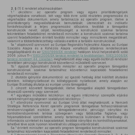
2. §
(1)
E rendelet alkalmazásában
3
1.
akcióterv:
az operatív program vagy egyes prioritástengelyek
végrehajtására vonatkozó, két vagy több évre szóló részletes programozási és
végrehajtási dokumentum, amely tartalmazza az operatív program, illetve a
prioritástengely megvalósításának bemutatását, ütemezését és indikatív
forrásfelosztását a teljes programozási időszakra, továbbá a támogatási
konstrukciók nevét, célját, keretösszegét, a konstrukció szakmai tartalma
tekintetében feladatkörrel rendelkező miniszter, a konstrukció szakmai tartalma
szerint feladatkörében érintett további miniszter vagy miniszterek megjelölését,
valamint a többletkötelezettség-vállalás esetére a tartalék-konstrukciókat,
4
1a.
alapkezelő szervezet:
az Európai Regionális Fejlesztési Alapra, az Európai
Szociális Alapra és a Kohéziós Alapra vonatkozó általános rendelkezések
megállapításáról és az
1260/1999/EK rendelet
hatályon kívül helyezéséről szóló
2006. július 11-i
1083/2006/EK tanácsi rendelet (a továbbiakban: 1083/2006/EK
tanácsi rendelet) 44. cikkében
meghatározott alap vagy egyéb ösztönző rendszer
keretében pénzügyi konstrukciót közvetlenül működtető szervezet,
5
1b.
ágazati fejlesztésért felelős miniszter:
az operatív program támogatási
konstrukcióinak szakmai tartalmához közvetlenül kapcsolódó feladatkörrel
rendelkező miniszter,
2.
átutalás igénylési dokumentáció:
az igazoló hatóság által kiállított átutalási
kérelem, költségnyilatkozat és költségigazoló nyilatkozat, amely alapján az
Európai Bizottság átutalja az európai uniós támogatást,
3.
címzett:
közvetett támogatásból, illetve támogatási alapból támogatásban
részesülő személy vagy szervezet,
6
4.
egységes működési kézikönyv: az egyes intézményi szereplők eljárási
7
cselekményeit egységesen szabályozó kézikönyv,
8
5.
ellenőrzési nyomvonal:
az Európai Unió által meghatározott, a Nemzeti
Stratégia Referencia Keret operatív programok támogatásai felhasználásának
rendszervizsgálati eszköze, a támogatástervezési, pénzügyi irányítási és
kontrollrendszerének leírása szövegesen vagy táblázatba foglalva, vagy
folyamatábrával szemléltetve, amely tartalmazza különösen a felelősségi és
információs szinteket és kapcsolatokat, továbbá irányítási és kontrollfolyamatokat,
lehetővé téve azok nyomon követését és utólagos ellenőrzését,
9
5a.
érintett miniszter: az operatív program támogatási konstrukciónak szakmai
tartalmához közvetetten kapcsolódó feladatkörrel rendelkező miniszter,
10