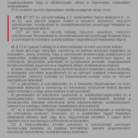
megtévesztésére vagy a döntéshozatal, illetve a végrehajtás indokolatlan
késleltetésére.
(7)
E rendelet szerinti eljárásokban méltányosságnak helye nincs.
87
88
11/A. §
(1)
Az irányító hatóság a 3. mellékletben foglalt táblázat 4–6., 51.
és 52. sora szerinti program esetén a helyszíni szemlével, helyszíni
ellenőrzéssel, fenntartással és követeléskezeléssel összefüggő feladatait az
NFK bevonásával látja el.
89
(2)
Az NFK az irányító hatóság helyszíni szemlével, helyszíni
ellenőrzéssel, fenntartással és követeléskezeléssel összefüggő feladatai közül
a szervezeti és működési szabályzatában meghatározott feladatokat látja el.
12. §
(1)
Az igazoló hatóság és a lebonyolításban érintett szervezet köteles
a)
olyan pénzügyi irányítási, monitoring és kontroll rendszert kialakítani és
működtetni, amely biztosítja, hogy a szervezetek tevékenysége szabályszerű és
megfelelően szabályozott, gazdaságos, hatékony és eredményes legyen, az
információk, beszámolók, jelentések és nyilatkozatok pontosak, megalapozottak
és dokumentáltak legyenek és a megfelelő időben rendelkezésre álljanak,
b)
olyan irányítási, monitoring és kontroll rendszert kialakítani, amely biztosítja
a támogatási szerződés teljesítésének és az igényelt kiadások hitelességének
ellenőrzését, valamint biztosítja az alkalmazandó európai uniós és nemzeti
jogszabályok betartását,
90
c)
a pályáztatás, a szerződéskötés és a hitelesítés folyamataiban és ezen
folyamatok adatainak a monitoring és információs rendszerbe történő bevitele
során biztosítani a négy szem elvének érvényesülését,
d)
gondoskodni az ellenőrzési nyomvonal, a szabálytalanságkezelési és a
kockázatkezelési, követeléskezelési eljárásrend kialakításáról, továbbá a
közbeszerzési eljárások ellenőrzése belső eljárásrendjének szabályozásáról,
valamint az esetleges változások haladéktalan átvezetéséről,
91
e)
az e rendeletben foglalt feladataik ellátására kizárólagosan a monitoring
és információs rendszert használni, az e rendeletben foglalt feladataik
ellátásánál bármely adat vagy tény megismerését követően 3 napon belül
rögzíteni azt a monitoring és információs rendszerben.
(2)
A lebonyolításban érintett szervezet a közreműködő szervezeti
tevékenység bevételei és kiadásai tekintetében operatív programonként
elkülönülő nyilvántartás vezetését köteles biztosítani.