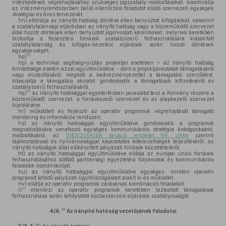
intézkedések végrehajtásához szükséges jogszabály-módosításokat, koordinálja
az intézményrendszerben belső ellenőrzési feladatot ellátó szervezeti egységek
stratégiai és éves tervezését,
hn)
elbírálja az irányító hatóság döntése ellen benyújtott kifogásokat, valamint
a szabálytalansági eljárásban az irányító hatóság vagy a közreműködő szervezet
által hozott döntések ellen benyújtott jogorvoslati kérelmeket, melynek keretében
biztosítja a fejlesztési források szabályszerű felhasználására kialakított
szabálytalanság és kifogás-kezelési eljárások során hozott döntések
egységességét,
54
ho)
hp)
a technikai segítségnyújtás projektjei esetében – az irányító hatóság
érintettsége esetén azzal együttműködve – dönt a projektjavaslatok támogatásáról
vagy elutasításáról, megköti a kedvezményezettel a támogatási szerződést,
kibocsátja a támogatási okiratot, gondoskodik a támogatások kifizetéséről és
szabályszerű felhasználásáról,
55
hq)
az irányító hatósággal egyetértésben javaslatot tesz a Kormány részére a
közreműködő szervezet, a forráskezelő szervezet és az alapkezelő szervezet
kijelölésére,
hr)
működteti és fejleszti az operatív programok végrehajtását támogató
monitoring és információs rendszert,
hs)
az irányító hatósággal együttműködve gondoskodik a programok
megvalósítására vonatkozó egységes kommunikációs stratégia kidolgozásáról,
módosításáról, az
1083/2006/EK tanácsi rendelet 69. cikke
szerinti
tájékoztatással és nyilvánossággal kapcsolatos kötelezettségek teljesítéséről, az
irányító hatóságok által előkészített pályázati kiírások közzétételéről,
ht)
az irányító hatósággal együttműködve ellátja az európai uniós források
felhasználásához kötődő partnerségi egyeztetési folyamatok és kommunikációs
feladatok koordinációját,
hu)
az irányító hatósággal együttműködve egységes, minden operatív
programot lefedő pályázati ügyfélszolgálatot alakít ki és működtet,
hv)
ellátja az operatív programok zárásának koordinációs feladatait.
56
i)
ellenőrzi az operatív programok keretében biztosított támogatások
felhasználása során lefolytatott közbeszerzési eljárások szabályosságát.
57
4/A.
Az irányító hatóság vezetőjének feladatai