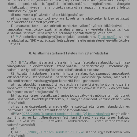
szervezetek által javasolt kiemelt projektekre vonatkozó javaslatot, kiadja a
kiemelt projektek befogadási kritériumaként meghatározott támogató
nyilatkozatot, kivéve, ha a projektjavaslatot az ágazati fejlesztéséért felelős
miniszter nyújtja be,
d)
részt vesz a pályázati kiírások kidolgozásában,
e)
szakmai szempontból nyomon követi a feladatkörébe tartozó pályázati
felhívásokat és kiemelt projekteket,
f)
javaslatot tesz – az érintett miniszter véleményének kikérésével – a
támogatási konstrukciók szakmai tartalmára, melynek keretében biztosítja, hogy
a szakmai tartalom illeszkedjen a Kormány ágazati stratégai céljaihoz.
69
(2)
A technikai segítségnyújtás projektjei esetében az
(1) bekezdés
szerinti
feladatokat az NFK – az ágazati fejlesztésért felelős miniszterrel együttműködve
– látja el.
6.
Az államháztartásért felelős miniszter feladatai
70
7. §
(1)
Az államháztartásért felelős miniszter feladata az alapokból származó
támogatások ellenőrzésének szabályozása, harmonizációja, koordinációja,
valamint az igazoló hatósági feladatok ellátásának biztosítása.
(2)
Az államháztartásért felelős miniszter az alapokból származó támogatások
ellenőrzésének szabályozása, harmonizációja, koordinációja során, amelyet a
központi harmonizációs egységen keresztül lát el, gondoskodik
71
a)
az alapokból származó támogatások az irányítási és kontrollrendszerére
vonatkozó nemzeti jogszabályok és módszertanok előkészítéséről, kidolgozásáról
és folyamatos továbbfejlesztéséről,
72
b)
az ellenőrzési vonatkozású uniós jogszabályok és módszertani útmutatók
kialakításában, továbbfejlesztésében, a magyar álláspont képviseletében való
részvételről,
c)
az ellenőrzéseknek a megfelelő nemzetközi ellenőrzési standardok és
harmonizált módszertan szerint történő lefolytatásáról,
73
d)
az
1083/2006/EK tanácsi rendelet 71. cikk (2) bekezdésének
megfelelően
az irányítási és kontrollrendszerek felállításáról szóló – az ellenőrzési hatóság
által elkészített – értékelés (akkreditáció) kritériumrendszerének
véleményezéséről,
74
e)
f)
az
1083/2006/EK tanácsi rendelet 73. cikke
szerinti egyeztetéseken való
részvételről,