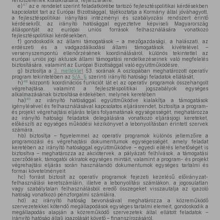
rendszerének kialakítására, fejlesztésére,
47
e)
az e rendelet szerint feladatkörébe tartozó fejlesztéspolitikai kérdésekben
kapcsolatot tart az Európai Bizottsággal, tájékoztatja a Kormány által jóváhagyott,
a fejlesztéspolitikai irányítási intézményi és szabályozási rendszert érintő
kérdésekről, az irányító hatósággal egyeztetve képviseli Magyarország
álláspontját az európai uniós források felhasználására vonatkozó
fejlesztéspolitikai kérdésekben,
f)
gondoskodik az állami támogatások – a mezőgazdasági, a halászati, az
erdészeti és a vadgazdálkodási állami támogatások kivételével –
versenyszempontú ellenőrzésének koordinálásáról, különös tekintettel az
európai uniós jogi aktusok állami támogatási rendelkezéseinek való megfelelés
biztosítására, valamint az Európai Bizottsággal való együttműködésre,
g)
biztosítja a
3. melléklet
53. sorának A oszlopában meghatározott operatív
program tekintetében az
5/A. §
szerinti irányító hatósági feladatok ellátását,
48
h)
központi koordinációs funkciót lát el az operatív programok összehangolt
végrehajtása, valamint a fejlesztéspolitikai jogszabályok egységes
alkalmazásának biztosítása érdekében, melynek keretében
49
ha)
az irányító hatósággal együttműködve kialakítja a támogatások
igénylésével és felhasználásával kapcsolatos eljárásrendet, biztosítja a program-
és projekt végrehajtási eljárás teljes folyamatának egységességét, meghatározza
az irányító hatósági feladatok delegálására vonatkozó eljárásjogi kereteket,
előkészíti az egységes működési kézikönyvet a lebonyolításban érintett szervek
számára,
hb)
biztosítja – figyelemmel az operatív programok különös jellemzőire a
programozási és végrehajtási dokumentumok egységességét, amely feladat
keretében az irányító hatósággal együttműködve – egyedi eltérés lehetőségét is
biztosítva – meghatározza az akciótervek, a pályázati felhívások, a támogatási
szerződések, támogatói okiratok egységes mintáit, valamint a program- és projekt
végrehajtási eljárás során használandó dokumentumok egységes tartalmi és
formai követelményeit
hc)
forrást biztosít az operatív programok fejezeti kezelésű előirányzat-
felhasználási keretszámláin, illetve a lebonyolítási számlákon, a jogosulatlan
vagy szabálytalan felhasználásból eredő összegeket visszautalja az igazoló
hatóság vonatkozó pénzforgalmi számláira,
hd)
az irányító hatóság bevonásával meghatározza a közreműködő
szervezetekkel kötendő megállapodások egységes tartalmi elemeit, gondoskodik a
megállapodás alapján a közreműködő szervezetek által ellátott feladatok –
irányító hatóság általi igazolását követő – finanszírozásáról,