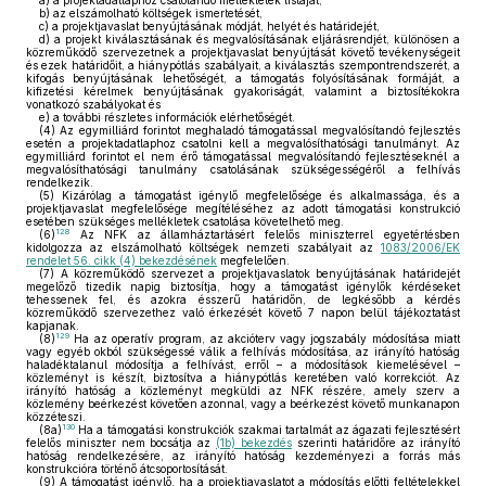
a)
a projektadatlaphoz csatolandó mellékletek listáját,
b)
az elszámolható költségek ismertetését,
c)
a projektjavaslat benyújtásának módját, helyét és határidejét,
d)
a projekt kiválasztásának és megvalósításának eljárásrendjét, különösen a
közreműködő szervezetnek a projektjavaslat benyújtását követő tevékenységeit
és ezek határidőit, a hiánypótlás szabályait, a kiválasztás szempontrendszerét, a
kifogás benyújtásának lehetőségét, a támogatás folyósításának formáját, a
kifizetési kérelmek benyújtásának gyakoriságát, valamint a biztosítékokra
vonatkozó szabályokat és
e)
a további részletes információk elérhetőségét.
(4)
Az egymilliárd forintot meghaladó támogatással megvalósítandó fejlesztés
esetén a projektadatlaphoz csatolni kell a megvalósíthatósági tanulmányt. Az
egymilliárd forintot el nem érő támogatással megvalósítandó fejlesztéseknél a
megvalósíthatósági tanulmány csatolásának szükségességéről a felhívás
rendelkezik.
(5)
Kizárólag a támogatást igénylő megfelelősége és alkalmassága, és a
projektjavaslat megfelelősége megítéléséhez az adott támogatási konstrukció
esetében szükséges mellékletek csatolása követelhető meg.
128
(6)
Az NFK az államháztartásért felelős miniszterrel egyetértésben
kidolgozza az elszámolható költségek nemzeti szabályait az
1083/2006/EK
rendelet 56. cikk (4) bekezdésének
megfelelően.
(7)
A közreműködő szervezet a projektjavaslatok benyújtásának határidejét
megelőző tizedik napig biztosítja, hogy a támogatást igénylők kérdéseket
tehessenek fel, és azokra ésszerű határidőn, de legkésőbb a kérdés
közreműködő szervezethez való érkezését követő 7 napon belül tájékoztatást
kapjanak.
129
(8)
Ha az operatív program, az akcióterv vagy jogszabály módosítása miatt
vagy egyéb okból szükségessé válik a felhívás módosítása, az irányító hatóság
haladéktalanul módosítja a felhívást, erről – a módosítások kiemelésével –
közleményt is készít, biztosítva a hiánypótlás keretében való korrekciót. Az
irányító hatóság a közleményt megküldi az NFK részére, amely szerv a
közlemény beérkezést követően azonnal, vagy a beérkezést követő munkanapon
közzéteszi.
130
(8a)
Ha a támogatási konstrukciók szakmai tartalmát az ágazati fejlesztésért
felelős miniszter nem bocsátja az
(1b) bekezdés
szerinti határidőre az irányító
hatóság rendelkezésére, az irányító hatóság kezdeményezi a forrás más
konstrukcióra történő átcsoportosítását.
(9)
A támogatást igénylő, ha a projektjavaslatot a módosítás előtti feltételekkel