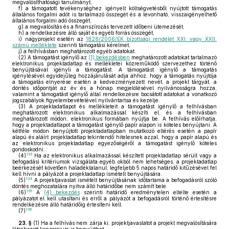
megvalósíthatósági tanulmányt,
f)
a támogatott tevékenységhez igényelt költségvetésből nyújtott támogatás
általános forgalmi adót is tartalmazó összegét és a levonható, visszaigényelhető
általános forgalmi adó összegét,
g)
a megvalósítás és a finanszírozás tervezett időbeni ütemezését,
h)
a rendelkezésre álló saját és egyéb forrás összegét,
i)
nagyprojekt esetén az
1828/2006/EK bizottsági rendelet XXI. vagy XXII.
számú melléklete
szerinti támogatási kérelmet,
j)
a felhívásban meghatározott egyéb adatokat.
(2)
A támogatást igénylő az
(1) bekezdésben
meghatározott adatokat tartalmazó
elektronikus projektadatlap és mellékletei közreműködő szervezethez történő
benyújtásával igényli a támogatást. A támogatást igénylő a támogatás
igénylésével egyidejűleg hozzájárulását adja ahhoz, hogy a támogatás nyújtója
a támogatás elnyerése esetén a kedvezményezett nevét, a projekt tárgyát, a
döntés időpontját az év és a hónap megjelölésével nyilvánosságra hozza,
valamint a támogatást igénylő által rendelkezésre bocsátott adatokat a vonatkozó
jogszabályok figyelembevételével nyilvántartsa és kezelje.
(3)
A projektadatlapot és mellékleteit a támogatást igénylő a felhívásban
meghatározott elektronikus alkalmazással készíti el, és a felhívásban
meghatározott módon, elektronikus formában nyújtja be. A felhívás előírhatja,
hogy a projektadatlapot a támogatást igénylő papír alapon is köteles benyújtani. A
kétféle módon benyújtott projektadatlapban mutatkozó eltérés esetén a papír
alapú és aláírt projektadatlap tekintendő hitelesnek azzal, hogy a papír alapú és
az elektronikus projektadatlap egyezőségéről a támogatást igénylő köteles
gondoskodni.
133
(4)
Ha az elektronikus alkalmazással készített projektadatlap sérült vagy a
befogadási kritériumok vizsgálata egyéb okból nem lehetséges, a projektadatlap
beérkezését követően haladéktalanul, legfeljebb 5 napos határidő kitűzésével fel
kell hívni a pályázót a projektadatlap ismételt benyújtására.
134
(5)
A projektjavaslat ismételt benyújtásának időtartama a befogadásról szóló
döntés meghozatalára nyitva álló határidőbe nem számít bele.
135
(6)
A
(4) bekezdés
szerinti határidő eredménytelen eltelte esetén a
pályázatot el kell utasítani és erről a pályázót a befogadásról történő értesítésre
rendelkezésre álló határidőig értesíteni kell.
136
(7)
23. §
(1)
Ha a felhívás nem zárja ki, projektjavaslatot a projekt megvalósítására