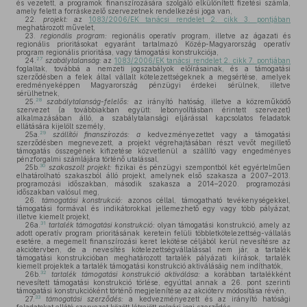
és vezetett, a programok finanszírozására szolgáló elkülönített fizetési számla,
amely felett a forráskezelő szervezetnek rendelkezési joga van,
22.
projekt:
az
1083/2006/EK tanácsi rendelet 2. cikk 3. pontjában
meghatározott művelet,
23.
regionális program:
regionális operatív program, illetve az ágazati és
regionális prioritásokat egyaránt tartalmazó Közép-Magyarország operatív
program regionális prioritása, vagy támogatási konstrukciója,
27
24.
szabálytalanság:
az
1083/2006/EK tanácsi rendelet 2. cikk 7. pontjában
foglaltak, továbbá a nemzeti jogszabályok előírásainak, és a támogatási
szerződésben a felek által vállalt kötelezettségeknek a megsértése, amelyek
eredményeképpen Magyarország pénzügyi érdekei sérülnek, illetve
sérülhetnek,
28
25.
szabálytalanság-felelős:
az irányító hatóság, illetve a közreműködő
szervezet (a továbbiakban együtt: lebonyolításban érintett szervezet)
alkalmazásában álló, a szabálytalansági eljárással kapcsolatos feladatok
ellátására kijelölt személy,
29
25a.
szállítói finanszírozás: a
kedvezményezettet vagy a támogatási
szerződésben megnevezett, a projekt végrehajtásában részt vevőt megillető
támogatás összegének kifizetése közvetlenül a szállító vagy engedményes
pénzforgalmi számlájára történő utalással,
30
25b.
szakaszolt projekt:
fizikai és pénzügyi szempontból két egyértelműen
elhatárolható szakaszból álló projekt, amelynek első szakasza a 2007–2013.
programozási időszakban, második szakasza a 2014–2020. programozási
időszakban valósul meg,
26.
támogatási konstrukció:
azonos céllal, támogatható tevékenységekkel,
támogatási formával és indikátorokkal jellemezhető egy vagy több pályázat,
illetve kiemelt projekt,
31
26a.
tartalék támogatási konstrukció:
olyan támogatási konstrukció, amely az
adott operatív program prioritásának keretein felüli többletkötelezettség-vállalás
esetére, a megemelt finanszírozási keret lekötése céljából kerül nevesítésre az
akciótervben, de a nevesítés kötelezettségvállalással nem jár, a tartalék
támogatási konstrukcióban meghatározott tartalék pályázati kiírások, tartalék
kiemelt projektek a tartalék támogatási konstrukció aktiválásáig nem indíthatók,
32
26b.
tartalék támogatási konstrukció aktiválása:
a korábban tartalékként
nevesített támogatási konstrukció törlése, egyúttal annak a 26. pont szerinti
támogatási konstrukcióként történő megjelenítése az akcióterv módosítása révén,
33
27.
támogatási szerződés:
a kedvezményezett és az irányító hatósági