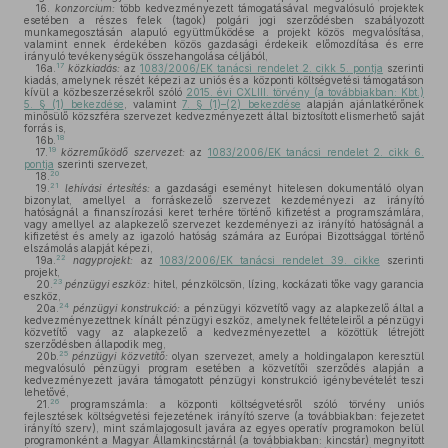
16.
konzorcium:
több kedvezményezett támogatásával megvalósuló projektek
esetében a részes felek (tagok) polgári jogi szerződésben szabályozott
munkamegosztásán alapuló együttműködése a projekt közös megvalósítása,
valamint ennek érdekében közös gazdasági érdekeik előmozdítása és erre
irányuló tevékenységük összehangolása céljából,
17
16a.
közkiadás:
az
1083/2006/EK tanácsi rendelet 2. cikk 5. pontja
szerinti
kiadás, amelynek részét képezi az uniós és a központi költségvetési támogatáson
kívül a közbeszerzésekről szóló
2015. évi CXLIII. törvény (a továbbiakban: Kbt.)
5. § (1) bekezdése
, valamint
7. § (1)–(2) bekezdése
alapján ajánlatkérőnek
minősülő közszféra szervezet kedvezményezett által biztosított elismerhető saját
forrás is,
18
16b.
19
17.
közreműködő szervezet:
az
1083/2006/EK tanácsi rendelet 2. cikk 6.
pontja
szerinti szervezet,
20
18.
21
19.
lehívási értesítés:
a gazdasági eseményt hitelesen dokumentáló olyan
bizonylat, amellyel a forráskezelő szervezet kezdeményezi az irányító
hatóságnál a finanszírozási keret terhére történő kifizetést a programszámlára,
vagy amellyel az alapkezelő szervezet kezdeményezi az irányító hatóságnál a
kifizetést és amely az igazoló hatóság számára az Európai Bizottsággal történő
elszámolás alapját képezi,
22
19a.
nagyprojekt:
az
1083/2006/EK tanácsi rendelet 39. cikke
szerinti
projekt,
23
20.
pénzügyi eszköz:
hitel, pénzkölcsön, lízing, kockázati tőke vagy garancia
eszköz,
24
20a.
pénzügyi konstrukció:
a pénzügyi közvetítő vagy az alapkezelő által a
kedvezményezettnek kínált pénzügyi eszköz, amelynek feltételeiről a pénzügyi
közvetítő vagy az alapkezelő a kedvezményezettel a közöttük létrejött
szerződésben állapodik meg,
25
20b.
pénzügyi közvetítő:
olyan szervezet, amely a holdingalapon keresztül
megvalósuló pénzügyi program esetében a közvetítői szerződés alapján a
kedvezményezett javára támogatott pénzügyi konstrukció igénybevételét teszi
lehetővé,
26
21.
programszámla: a központi költségvetésről szóló törvény uniós
fejlesztések költségvetési fejezetének irányító szerve (a továbbiakban: fejezetet
irányító szerv), mint számlajogosult javára az egyes operatív programokon belül
programonként a Magyar Államkincstárnál (a továbbiakban: kincstár) megnyitott