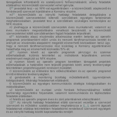
támogatások kifizetéséről és szabályszerű felhasználásáról, amely feladatok
ellátásához közreműködő szervezetet vehet igénybe,
60
l)
javaslatot tesz – az NFK-val egyetértésben – a közreműködő, alapkezelő és
forráskezelő szervezet kijelölésére a Kormány részére,
61
m)
közreműködik az irányító hatósági feladatatok delegálására a
közreműködő szervezetekkel kötendő szerződések egységes tartalmának
meghatározásában, javaslatot tesz a szerződések szükséges korrekciójára az
NFK részére,
n)
jóváhagyja a közreműködő szervezetek éves munkatervét, valamint az
éves munkaterv megvalósítására vonatkozó beszámolót, a közreműködő
szervezetekkel kötött szerződésekben foglalt feladatok teljesítését,
62
o)
közkiadás alapú elszámolás alkalmazása esetén betartja az operatív
programok prioritásonként előírt uniós és nemzeti társfinanszírozás keretét és
arányát az elszámolás alapjaként megjelölt elismerhető közkiadáson belül úgy,
hogy a nemzeti társfinanszírozási rész kizárólag a Kormány egyetértésével
haladhatja meg az elismerhető közkiadás 15%-át,
63
p)
nyomon követi az operatív programok pénzügyi és szakmai
előrehaladását, különös tekintettel az indikátorok teljesítésére, aminek
eredményeit megküldi az NFK részére,
q)
nyomon követi az operatív program keretében támogatott projektek
előrehaladását, a határidőre nem teljesítő projektek körét, amely tevékenysége
tekintetében projektfelügyeleti rendszert működtet,
r)
közreműködik az értékelési terv előkészítésében és az operatív programot
érintő értékelési tevékenységben,
s)
gondoskodik a monitoring bizottság működtetéséről, ügyrendjének
kidolgozásáról, titkársági feladatainak ellátásáról,
t)
közreműködik az egységes kommunikációs stratégia kidolgozásában és
módosításában,
u)
közreműködik az európai uniós források felhasználásához kötődő
partnerségi egyeztetési folyamatok, valamint kommunikációs és tájékoztatási
feladatok ellátásban,
v)
felelős az operatív program éves és záró jelentésének elkészítéséért.
64
(2)
Az irányító hatósági feladatokat ellátó szervezet vezetője a szervezet
szervezeti és működési szabályzatában meghatározza a
6. §
szerinti ágazati
feladatainak ellátása tekintetében feladatkörrel rendelkező szervezeti egységek
és az irányító hatóság közötti kapcsolattartás rendjét.