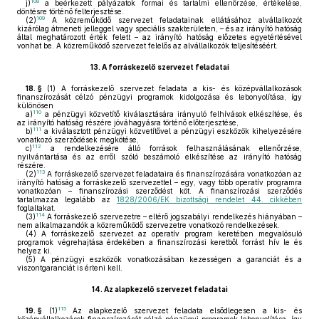
108
j)
a beérkezett pályázatok formai és tartalmi ellenőrzése, értékelése,
döntésre történő felterjesztése.
109
(2)
A közreműködő szervezet feladatainak ellátásához alvállalkozót
kizárólag átmeneti jelleggel vagy speciális szakterületen, – és az irányító hatóság
által meghatározott érték felett – az irányító hatóság előzetes egyetértésével
vonhat be. A közreműködő szervezet felelős az alvállalkozók teljesítéséért.
13.
A forráskezelő szervezet feladatai
18. §
(1)
A forráskezelő szervezet feladata a kis- és középvállalkozások
finanszírozását célzó pénzügyi programok kidolgozása és lebonyolítása, így
különösen
110
a)
a pénzügyi közvetítő kiválasztására irányuló felhívások elkészítése, és
az irányító hatóság részére jóváhagyásra történő előterjesztése,
111
b)
a kiválasztott pénzügyi közvetítővel a pénzügyi eszközök kihelyezésére
vonatkozó szerződések megkötése,
112
c)
a rendelkezésére álló források felhasználásának ellenőrzése,
nyilvántartása és az erről szóló beszámoló elkészítése az irányító hatóság
részére.
113
(2)
A forráskezelő szervezet feladataira és finanszírozására vonatkozóan az
irányító hatóság a forráskezelő szervezettel – egy, vagy több operatív programra
vonatkozóan – finanszírozási szerződést köt. A finanszírozási szerződés
tartalmazza legalább az
1828/2006/EK bizottsági rendelet 44. cikkében
foglaltakat.
114
(3)
A forráskezelő szervezetre – eltérő jogszabályi rendelkezés hiányában –
nem alkalmazandók a közreműködő szervezetre vonatkozó rendelkezések.
(4)
A forráskezelő szervezet az operatív program keretében megvalósuló
programok végrehajtása érdekében a finanszírozási keretből forrást hív le és
helyez ki.
(5)
A pénzügyi eszközök vonatkozásában kezességen a garanciát és a
viszontgaranciát is érteni kell.
14.
Az alapkezelő szervezet feladatai
115
19. §
(1)
Az alapkezelő szervezet feladata elsődlegesen a kis- és