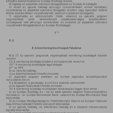
kifizetési előrejelzéseket az Európai Bizottság részére,
d)
fogadja az alapokból származó támogatásokat az Európai Bizottságtól,
e)
vezeti az igazoló hatóság pénzügyi nyilvántartásait, ennek keretében
nyilvántartja az alapokból származó támogatás részben vagy egészben történő
törlése következtében visszafizetendő, valamint visszavont összegeket,
f)
végrehajtja az adminisztratív hibák, valamint az operatív program
megvalósítása során bekövetkezett szabálytalanságok következtében
szükségessé váló pénzügyi korrekciókat, és elszámol az alapokból származó
visszafizetett támogatásokról az Európai Bizottsággal.
79
7.
8. §
8.
A monitoring bizottságok feladatai
9. §
(1)
Az operatív programok végrehajtását monitoring bizottságok követik
nyomon.
(2)
A monitoring bizottság elnökét a miniszterelnök nevezi ki.
80
(3)
A monitoring bizottságba tagot delegál
81
a)
az NFK,
b)
az irányító hatáság,
c)
az államháztartásért felelős miniszter,
e)
regionális program esetében az érintett regionális területfejlesztési
konzultációs fórum,
f)
a társadalmi, a gazdasági, a civil és a szakmai szervezetek,
g)
az ágazati fejlesztésért felelős miniszter.
(4)
A monitoring bizottság munkájában tanácskozási joggal részt vehet
a)
az Európai Bizottság és – ha az adott operatív program finanszírozásához
hozzájárul – az Európai Beruházási Bank, valamint az Európai Beruházási Alap
képviselője,
b)
az Európai Mezőgazdasági és Vidékfejlesztési Alap és az Európai Halászati
Alap felhasználásáért felelős szervezet képviselője,
c)
az igazoló hatóság, az ellenőrzési hatóság és a központi harmonizációs
egység képviselője,