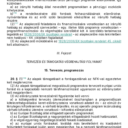
középvállalkozások finanszírozását célzó pénzügyi programok lebonyolítása, így
különösen
a)
az irányító hatóság által nevesített programokban a pénzügyi eszközök
kihelyezése,
116
b)
a rendelkezésére álló források felhasználásának ellenőrzése,
nyilvántartása és az erről szóló beszámoló elkészítése az irányító hatóság
részére.
117
(2)
Az alapkezelő feladataira és finanszírozására vonatkozóan az irányító
hatóság az alapkezelő szervezettel – egy, illetve több programra vonatkozóan –
programfinanszírozási- és végrehajtási szerződést köt. A szerződés tartalmazza
legalább az
1828/2006/EK bizottsági rendelet
– az alapkezelőre más tekintetben
nem hatályos – 44. cikkében foglaltakat.
(3)
Az alapkezelő működésére az
1828/2006/EK bizottsági rendelet 45. cikkét
kell alkalmazni.
III. Fejezet
TERVEZÉSI ÉS TÁMOGATÁS-VÉGREHAJTÁSI FOLYAMAT
15.
Tervezés, programozás
118
20. §
(1)
Az alapok támogatásait a forrásgazdának az NFK-val egyeztetve
kell megterveznie.
(2)
Az alapok támogatásaival megvalósuló programokra tervezett európai uniós
forrást és a kapcsolódó nemzeti társfinanszírozást ugyanazon az előirányzaton
kell megjeleníteni.
(3)
Az előirányzatok tervezésénél figyelembe kell venni
a)
a költségvetési tervezés ütemezésével összhangban a programidőszak
kötelezettségvállalási keret-előirányzataira vonatkozó adatait és – az elmúlt év
tényleges kifizetéseinek, a várható teljesítés, és az operatív program lezárulásáig
várható kifizetési ütemére vonatkozó – kifizetési előrejelzését,
b)
az Európai Bizottság által elfogadott operatív programokat,
c)
az Európai Bizottságnak a nagyprojektek elfogadásáról hozott határozatait,
d)
a végső egyenleg megelőlegezéséből fakadó kiadásokat,
e)
az európai uniós forrásokat, továbbá más bevételként és kiadásként
feltüntetett forrásokat külön soron megjelenítve, ha a nemzeti társfinanszírozást