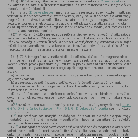
92
13. §
(1)
A lebonyolításban érintett szervezet vezetője a
2. melléklet
szerint
nyilatkozik az általa működtetett irányítási és kontrollrendszerek megfelelő és
megbízható működéséről.
(2)
Ha az
(1) bekezdésben
meghatározott szervezetnél év közben változás
történik a szervezet vezetője személyében, vagy ha a szervezet átalakul vagy
megszűnik, a távozó vezető, illetve az átalakuló vagy a megszűnő szervezet
vezetője köteles a nyilatkozatot az addig eltelt időszak vonatkozásában kitölteni,
és az új vezetőnek, illetve a jogutód szerv vezetőjének átadni, aki köteles azt a
saját nyilatkozatához mellékelni.
93
(3)
A közreműködő szervezet vezetője a tárgyévre vonatkozó nyilatkozatot a
következő év február 28-áig megküldi az irányító hatóság és az NFK részére. Az
irányító hatóság a közreműködő szervezet vezetőjének nyilatkozatát és a saját
működésére vonatkozó nyilatkozatot a tárgyévet követő év április 30-áig
megküldi az államháztartásért felelős miniszter részére.
14. §
(1)
A támogatásra vonatkozó döntés előkészítésében és meghozatalában
nem vehet részt az a személy vagy szervezet, aki az adott támogatási
konstrukcióra projektjavaslatot nyújtott be, a projektjavaslat elkészítésében részt
vett, a projekt megvalósítója, ha a projektjéről még nem született döntés, valamint
az, aki
a)
a szervezettel munkaviszonyban vagy munkavégzésre irányuló egyéb
jogviszonyban áll,
b)
a szervezet vezető tisztségviselője, vagy felügyelő bizottságának tagja,
c)
a szervezet tagja, vagy aki abban közvetlen vagy közvetett tulajdoni
részesedéssel rendelkezik,
d)
az értékelésre, a minőség-ellenőrzésre vagy a bírálatra benyújtott
dokumentumok előkészítésében vagy kidolgozásában bármilyen formában részt
vett,
94
e)
az
a)–d)
pont szerinti személynek a Polgári Törvénykönyvről szóló
2013.
évi V. törvény (a továbbiakban: Ptk.) 8:1. § (1) bekezdés 1. pontja
szerinti közeli
hozzátartozója,
95
f)
tekintetében az irányító hatósághoz érkezett bejelentés alapján vagy
hivatalból az irányító hatóság megállapítja, hogy a pártatlan és objektív
közreműködése nem biztosítható.
96
(2)
A támogatásra vonatkozó döntés előkészítésében és meghozatalában nem
vehet részt politikai párt vezető tisztségviselője vagy alkalmazottja, helyi
önkormányzati képviselő, polgármester, alpolgármester, főpolgármester,