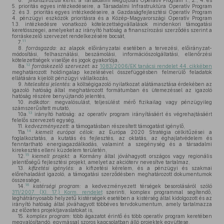
6.
finanszírozási keret:
a Társadalmi Megújulás Operatív Program 1., 2., 4. és
5. prioritás egyes intézkedéseire, a Társadalmi Infrastruktúra Operatív Program
2. és 3. prioritás egyes intézkedéseire, a Gazdaságfejlesztési Operatív Program
4. pénzügyi eszközök prioritásra és a Közép-Magyarországi Operatív Program
1.3. intézkedésre vonatkozó kötelezettségvállalások mindenkori támogatási
keretösszegei, amelyeket az irányító hatóság a finanszírozási szerződés szerint a
forráskezelő szervezet rendelkezésére bocsát,
11
7.
8.
forrásgazda:
az alapok előirányzatai esetében a tervezési, előirányzat-
módosítási, felhasználási, beszámolási, információszolgáltatási, ellenőrzési
kötelezettségek viselője és jogok gyakorlója,
12
8a.
forráskezelő szervezet:
az
1083/2006/EK tanácsi rendelet 44. cikkében
meghatározott holdingalap kezelésével összefüggésben felmerülő feladatok
ellátására kijelölt pénzügyi vállalkozás,
9.
hitelesítési jelentés:
a költségigazoló nyilatkozat alátámasztása érdekében az
igazoló hatóság által meghatározott formátumban és ütemezéssel az igazoló
hatóság részére benyújtandó jelentés,
10.
indikátor:
megvalósulást, teljesülést mérő fizikailag vagy pénzügyileg
számszerűsített mutató,
13
10a.
irányító hatóság: az operatív program irányításáért és végrehajtásáért
felelős szervezeti egység,
11.
kedvezményezett:
a támogatásban részesített támogatást igénylő,
14
11a.
kiemelt európai célok:
az Európa 2020 Stratégia célkitűzései a
foglalkoztatás, a kutatás és fejlesztés, az oktatás, az éghajlatvédelem és
fenntartható energiagazdálkodás, valamint a szegénység és a társadalmi
kirekesztés elleni küzdelem területén,
15
12.
kiemelt projekt:
a Kormány által jóváhagyott országos vagy regionális
jelentőségű fejlesztési projekt, amelyet az akcióterv nevesítve tartalmaz,
13.
kifizetési igénylés:
a kifizetési kérelem, és a pénzügyi és szakmai
előrehaladást igazoló, a támogatási szerződésben meghatározott dokumentumok
összessége,
16
14.
kistérségi program:
a kedvezményezett térségek besorolásáról szóló
311/2007. (XI. 17.) Korm. rendelet
szerinti, komplex programmal segítendő,
leghátrányosabb helyzetű kistérségek esetében a kistérség által kidolgozott és az
irányító hatóság által jóváhagyott többéves tervdokumentum, amely tartalmazza
az előzetes projektjavaslatokat is,
15.
komplex program:
több ágazatot érintő és több operatív program keretében
megvalósítandó, egymással szoros kapcsolatban álló projektek együttese,