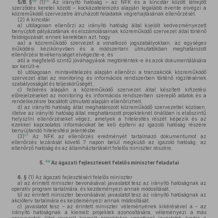
65
66
5/B. §
(1)
Az irányító hatóság – az NFK és a kincstár között létrejött
szerződés keretei között – kockázatelemzés alapján legalább évente elvégzi a
közreműködő szervezetre átruházott feladatok végrehajtásának ellenőrzését.
(2)
A kincstár
a)
utólagosan ellenőrzi az irányító hatóság által kijelölt kedvezményezett
benyújtott pályázatának és elszámolásainak közreműködő szervezet által történő
feldolgozását, ennek keretében azt, hogy
aa)
a közreműködő szervezet a vonatkozó jogszabályokban, az egységes
működési kézikönyvben és a módszertani útmutatókban meghatározott
ellenőrzési tevékenységet elvégezte-e, és
ab)
a megfelelő szintű jóváhagyások megtörténtek-e és azok dokumentálására
sor került-e.
b)
utólagosan, mintavételezés alapján ellenőrzi a tranzakciók közreműködő
szervezet által az monitoring és információs rendszerben történő rögzítésének
szabályosságát és teljeskörűségét,
c)
felkérés alapján a közreműködő szervezet által készített kifizetési
előrejelzéseket az monitoring és információs rendszerben szereplő adatok és a
rendelkezésre bocsátott útmutató alapján ellenőrizheti,
d)
az irányító hatóság által meghatározott közreműködő szervezettel közösen,
illetve az irányító hatóság által meghatározott projekteknél önállóan is elsőszintű
helyszíni ellenőrzéseket végez, amelyek a hitelesítés részét képezik és az
ezekkel kapcsolatos információkat be kell építeni az igazoló hatóság részére
benyújtandó hitelesítési jelentésbe.
67
(3)
Az NFK az ellenőrzés eredményét tartalmazó dokumentumot az
ellenőrzés lezárását követő 7 napon belül megküldi az igazoló hatóság, az
ellenőrző hatóság és az államháztartásért felelős miniszter részére.
68
5.
Az ágazati fejlesztésért felelős miniszter feladatai
6. §
(1)
Az ágazati fejlesztésért felelős miniszter
a)
az érintett miniszter bevonásával javaslatot tesz az irányító hatóságnak az
operatív program tartalmára, és kezdeményezi annak módosítását,
b)
az érintett miniszter bevonásával javaslatot tesz az irányító hatóságnak az
akcióterv tartalmára és kezdeményezi annak módosítását,
c)
javaslatot tesz – az érintett miniszter véleményének kikérésével a – az
irányító hatóságnak a kiemelt projektek azonosítására, véleményezi a más