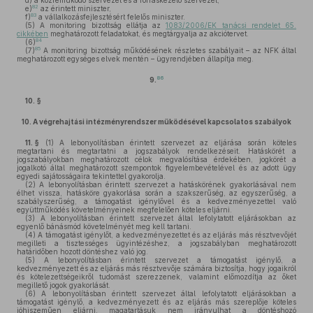
d)
a közreműködő szervezet és a forráskezelő szervezet,
82
e)
az érintett miniszter,
83
f)
a vállalkozásfejlesztésért felelős miniszter.
(5)
A monitoring bizottság ellátja az
1083/2006/EK tanácsi rendelet 65.
cikkében
meghatározott feladatokat, és megtárgyalja az akciótervet.
84
(6)
85
(7)
A monitoring bizottság működésének részletes szabályait – az NFK által
meghatározott egységes elvek mentén – ügyrendjében állapítja meg.
86
9.
10. §
10.
A végrehajtási intézményrendszer működésével kapcsolatos szabályok
11. §
(1)
A lebonyolításban érintett szervezet az eljárása során köteles
megtartani és megtartatni a jogszabályok rendelkezéseit. Hatáskörét a
jogszabályokban meghatározott célok megvalósítása érdekében, jogkörét a
jogalkotó által meghatározott szempontok figyelembevételével és az adott ügy
egyedi sajátosságaira tekintettel gyakorolja.
(2)
A lebonyolításban érintett szervezet a hatáskörének gyakorlásával nem
élhet vissza, hatásköre gyakorlása során a szakszerűség, az egyszerűség, a
szabályszerűség, a támogatást igénylővel és a kedvezményezettel való
együttműködés követelményeinek megfelelően köteles eljárni.
(3)
A lebonyolításban érintett szervezet által lefolytatott eljárásokban az
egyenlő bánásmód követelményét meg kell tartani.
(4)
A támogatást igénylőt, a kedvezményezettet és az eljárás más résztvevőjét
megilleti a tisztességes ügyintézéshez, a jogszabályban meghatározott
határidőben hozott döntéshez való jog.
(5)
A lebonyolításban érintett szervezet a támogatást igénylő, a
kedvezményezett és az eljárás más résztvevője számára biztosítja, hogy jogaikról
és kötelezettségeikről tudomást szerezzenek, valamint előmozdítja az őket
megillető jogok gyakorlását.
(6)
A lebonyolításban érintett szervezet által lefolytatott eljárásokban a
támogatást igénylő, a kedvezményezett és az eljárás más szereplője köteles
jóhiszeműen eljárni, magatartásuk nem irányulhat a döntéshozó