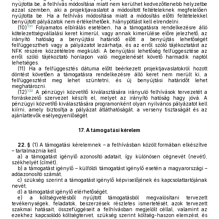
nyújtotta be, a felhívás módosítása miatt nem kerülhet kedvezőtlenebb helyzetbe
azzal szemben, aki a projektjavaslatot a módosított feltételeknek megfelelően
nyújtotta be. Ha a felhívás módosítása miatt a módosítás előtti feltételekkel
benyújtott pályázatok nem értékelhetőek, hiánypótlást kell elrendelni.
131
(10)
Folyamatos elbírálás esetében, ha a támogatásra rendelkezésre álló
kötelezettségvállalási keret kimerül, vagy annak kimerülése előre jelezhető, az
irányító hatóság a benyújtási határidő előtt a benyújtás lehetőségét
felfüggesztheti vagy a pályázatot lezárhatja, és az erről szóló tájékoztatást az
NFK részére közzétételre megküldi. A benyújtási lehetőség felfüggesztése az
erről szóló tájékoztató honlapon való megjelenését követő harmadik naptól
lehetséges.
(11)
Ha a felfüggesztés dátuma előtt beérkezett projektjavaslatokról hozott
döntést követően a támogatásra rendelkezésre álló keret nem merült ki, a
felfüggesztést meg lehet szüntetni, és új benyújtási határidőt lehet
meghatározni.
132
(12)
A pénzügyi közvetítő kiválasztására irányuló felhívások tervezetét a
forráskezelő szervezet készíti el, melyet az irányító hatóság hagy jóvá. A
pénzügyi közvetítő kiválasztására programonként olyan nyilvános pályázatot kell
kiírni, amely biztosítja a pályázat átláthatóságát, a verseny tisztaságát és az
ajánlattevők esélyegyenlőségét.
17.
A támogatási kérelem
22. §
(1)
A támogatási kérelemnek – a felhívásban közölt formában elkészítve
– tartalmaznia kell
a)
a támogatást igénylő azonosító adatait, így különösen cégnevét (nevét),
székhelyét (címét),
b)
a támogatást igénylő – külföldi támogatást igénylő esetén a magyarországi –
adóazonosító számát,
c)
szükség szerint a támogatást igénylő képviselőjének és kapcsolattartójának
nevét,
d)
a támogatást igénylő elérhetőségét,
e)
a költségvetésből nyújtott támogatásból megvalósítani tervezett
tevékenységek, feladatok, beszerzések részletes ismertetését, azok tervezett
szakmai hatásait, összefüggéseit a felhívásban megjelölt céllal, valamint az
ezekhez kapcsolódó költségtervet, szükség szerint költség-haszon elemzést, és