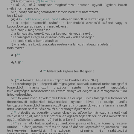
(3)
A Kormány a
(2) bekezdés
a)
a), b), d)–i)
pontjában meghatározott esetben egyedi ügyben hozott
nyilvános határozatot,
b)
c)
pontjában meghatározott esetben normatív határozatot
tesz közzé.
(4)
A
(2) bekezdés d) és e) pontja
alapján kiadott határozat legalább
a)
a projekt azonosító számát, a konstrukció azonosító számát vagy a
kapcsolódó operatív program megjelölését,
b)
a projekt megnevezését,
c)
a támogatást igénylő vagy a kedvezményezett nevét,
d)
a támogatás vagy az elszámolható közkiadás összegét,
e)
a projekt rövid bemutatását és
f)
– feltételhez kötött támogatás esetén – a támogathatóság feltételeit
tartalmazza.
40
4. §
41
4/A. §
42
4.
A Nemzeti Fejlesztési Központ
43
5. §
A Nemzeti Fejlesztési Központ (a továbbiakban: NFK)
a)
összehangolja a központi államigazgatási szervek európai uniós támogatási
forrásokból finanszírozott országos szintű fejlesztéssel kapcsolatos
tevékenységét, módszereket és követelményeket dolgoz ki a támogatáspolitikai
intézkedésekhez,
44
b)
folyamatosan figyelemmel kíséri az európai uniós támogatási forrásokból
finanszírozott fejlesztési folyamatokat, nyomon követi az európai uniós
támogatási forrásokból finanszírozott operatív programok végrehajtására javasolt
intézkedések hatásait és azokról a Kormányt tájékoztatja,
45
c)
biztosítja az operatív programoknak az átfogó kormányzati stratégiákkal
való összhangját, amely tekintetben az ágazati fejlesztésért felelős miniszterrel
együttműködve javaslatot nyújthat be a Kormány részére,
46
d)
az irányító hatósággal együttműködve javaslatot tesz a Kormány részére
európai uniós fejlesztési források felhasználásához kapcsolódó fejlesztéspolitikai
tevékenység irányítási, finanszírozási, intézményi és szabályozási