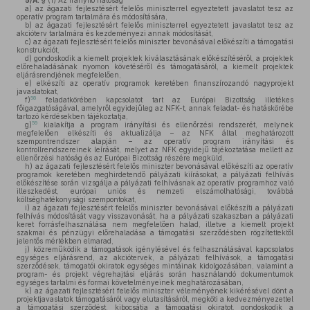
5/A. §
(1)
Az irányító hatóság
a)
az ágazati fejlesztésért felelős miniszterrel egyeztetett javaslatot tesz az
operatív program tartalmára és módosítására,
b)
az ágazati fejlesztésért felelős miniszterrel egyeztetett javaslatot tesz az
akcióterv tartalmára és kezdeményezi annak módosítását,
c)
az ágazati fejlesztésért felelős miniszter bevonásával előkészíti a támogatási
konstrukciót,
d)
gondoskodik a kiemelt projektek kiválasztásának előkészítéséről, a projektek
előrehaladásának nyomon követéséről és támogatásáról, a kiemelt projektek
eljárásrendjének megfelelően,
e)
elkészíti az operatív programok keretében finanszírozandó nagyprojekt
javaslatokat,
58
f)
feladatkörében kapcsolatot tart az Európai Bizottság illetékes
főigazgatóságával, amelyről egyidejűleg az NFK-t, annak feladat- és hatáskörébe
tartozó kérdésekben tájékoztatja,
59
g)
kialakítja a program irányítási és ellenőrzési rendszerét, melynek
megfelelően elkészíti és aktualizálja – az NFK által meghatározott
szempontrendszer alapján – az operatív program irányítási és
kontrollrendszereinek leírását, melyet az NFK egyidejű tájékoztatása mellett az
ellenőrzési hatóság és az Európai Bizottság részére megküld,
h)
az ágazati fejlesztésért felelős miniszter bevonásával előkészíti az operatív
programok keretében meghirdetendő pályázati kiírásokat, a pályázati felhívás
előkészítése során vizsgálja a pályázati felhívásnak az operatív programhoz való
illeszkedést, európai uniós és nemzeti elszámolhatósági, továbbá
költséghatékonysági szempontokat,
i)
az ágazati fejlesztésért felelős miniszter bevonásával előkészíti a pályázati
felhívás módosítását vagy visszavonását, ha a pályázati szakaszban a pályázati
keret forrásfelhasználása nem megfelelően halad, illetve a kiemelt projekt
szakmai és pénzügyi előrehaladása a támogatási szerződésben rögzítettektől
jelentős mértékben elmarad,
j)
közreműködik a támogatások igénylésével és felhasználásával kapcsolatos
egységes eljárásrend, az akciótervek, a pályázati felhívások, a támogatási
szerződések, támogatói okiratok egységes mintáinak kidolgozásában, valamint a
program- és projekt végrehajtási eljárás során használandó dokumentumok
egységes tartalmi és formai követelményeinek meghatározásában,
k)
az ágazati fejlesztésért felelős miniszter véleményének kikérésével dönt a
projektjavaslatok támogatásáról vagy elutasításáról, megköti a kedvezményezettel
a támogatási szerződést, kibocsátja a támogatási okiratot, gondoskodik a