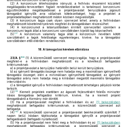
létrehozott konzorcium is benyújthat.
(2)
A konzorcium létrehozására irányuló, a felhívás részeként közzétett
megállapodás-tervezetben foglalt rendelkezéseket is tartalmazó konzorciumi
együttműködési megállapodással a projektjavaslat benyújtására jogosult
támogatást igénylők arra vállalnak kötelezettséget, hogy a projektet a
projektadatlapban meghatározott módon közösen megvalósítják.
(3)
A konzorcium tagja csak olyan szervezet lehet, amely a felhívásban
meghatározott követelményeknek megfelel és támogatásban részesülhet.
(4)
A konzorciumot a lebonyolításban érintett szervezettel szemben a
konzorciumi tagok által a konzorciumi szerződésben kijelölt tag képviselheti.
137
(5)
A konzorcium valamely tagja által a konzorcium nevében kötött
szerződésért a tagok felelőssége egyetemleges, kivéve, ha a támogatási
szerződésben ettől eltérően rendelkeznek.
18.
A támogatási kérelem elbírálása
138
23/A. §
(1)
A közreműködő szervezet megvizsgálja, hogy a projektjavaslat
megfelel-e a felhívásban meghatározott és a következő befogadási
kritériumoknak:
a)
a projektjavaslat a benyújtási határidőn belül került benyújtásra,
b)
az igényelt támogatás összege nem haladja meg a maximálisan igényelhető
támogatási összeget, eléri a minimálisan igényelhető támogatást, az igényelt
támogatási arány nem haladja meg a kiírásban megjelölt maximális támogatási
intenzitást és
c)
a támogatást igénylő a felhívásban meghatározott lehetséges pályázói körbe
tartozik.
139
(2)
Kiemelt projektek esetében az ágazati fejlesztésért felelős miniszter
írásos támogatása befogadási kritérium, kivéve, ha a kiemelt projekt
támogatásáról a Kormány már döntött.
(3)
Ha a projektjavaslat megfelel a felhívásban és az
(1) bekezdésben
meghatározott befogadási kritériumoknak, a közreműködő szervezet azt
befogadja.
140
(4)
A közreműködő szervezet a projektjavaslat beérkezésétől számított 7
napon belül írásban tájékoztatja a támogatást igénylőt a projektjavaslat
befogadásáról (befogadó nyilatkozat).
(5)
Ha a projektjavaslat nem felel meg a felhívásban és az
(1) bekezdésben
meghatározott befogadási kritériumoknak, a közreműködő szervezet a