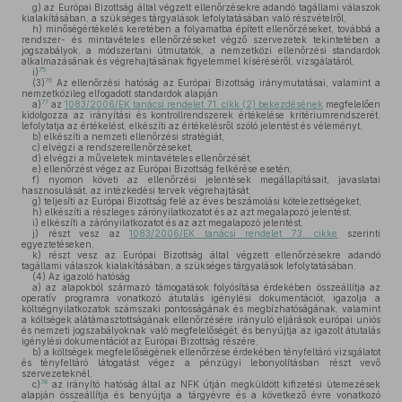
g)
az Európai Bizottság által végzett ellenőrzésekre adandó tagállami válaszok
kialakításában, a szükséges tárgyalások lefolytatásában való részvételről,
h)
minőségértékelés keretében a folyamatba épített ellenőrzéseket, továbbá a
rendszer- és mintavételes ellenőrzéseket végző szervezetek tekintetében a
jogszabályok, a módszertani útmutatók, a nemzetközi ellenőrzési standardok
alkalmazásának és végrehajtásának figyelemmel kíséréséről, vizsgálatáról,
75
i)
76
(3)
Az ellenőrzési hatóság az Európai Bizottság iránymutatásai, valamint a
nemzetközileg elfogadott standardok alapján
77
a)
az
1083/2006/EK tanácsi rendelet 71. cikk (2) bekezdésének
megfelelően
kidolgozza az irányítási és kontrollrendszerek értékelése kritériumrendszerét,
lefolytatja az értékelést, elkészíti az értékelésről szóló jelentést és véleményt,
b)
elkészíti a nemzeti ellenőrzési stratégiát,
c)
elvégzi a rendszerellenőrzéseket,
d)
elvégzi a műveletek mintavételes ellenőrzését,
e)
ellenőrzést végez az Európai Bizottság felkérése esetén,
f)
nyomon követi az ellenőrzési jelentések megállapításait, javaslatai
hasznosulását, az intézkedési tervek végrehajtását,
g)
teljesíti az Európai Bizottság felé az éves beszámolási kötelezettségeket,
h)
elkészíti a részleges zárónyilatkozatot és az azt megalapozó jelentést,
i)
elkészíti a zárónyilatkozatot és az azt megalapozó jelentést,
j)
részt vesz az
1083/2006/EK tanácsi rendelet 73. cikke
szerinti
egyeztetéseken,
k)
részt vesz az Európai Bizottság által végzett ellenőrzésekre adandó
tagállami válaszok kialakításában, a szükséges tárgyalások lefolytatásában.
(4)
Az igazoló hatóság
a)
az alapokból származó támogatások folyósítása érdekében összeállítja az
operatív programra vonatkozó átutalás igénylési dokumentációt, igazolja a
költségnyilatkozatok számszaki pontosságának és megbízhatóságának, valamint
a költségek alátámasztottságának ellenőrzésére irányuló eljárások európai uniós
és nemzeti jogszabályoknak való megfelelőségét, és benyújtja az igazolt átutalás
igénylési dokumentációt az Európai Bizottság részére,
b)
a költségek megfelelőségének ellenőrzése érdekében tényfeltáró vizsgálatot
és tényfeltáró látogatást végez a pénzügyi lebonyolításban részt vevő
szervezeteknél,
78
c)
az irányító hatóság által az NFK útján megküldött kifizetési ütemezések
alapján összeállítja és benyújtja a tárgyévre és a következő évre vonatkozó