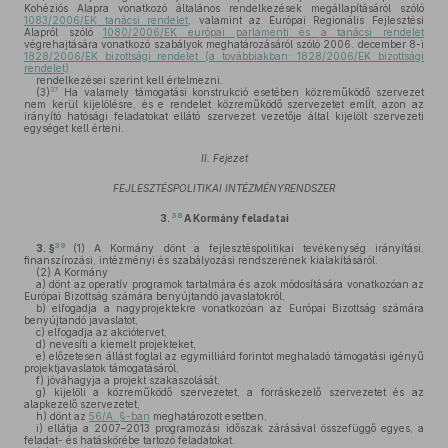
Kohéziós Alapra vonatkozó általános rendelkezések megállapításáról szóló
1083/2006/EK tanácsi rendelet
, valamint az Európai Regionális Fejlesztési
Alapról szóló
1080/2006/EK európai parlamenti és a tanácsi rendelet
végrehajtására vonatkozó szabályok meghatározásáról szóló 2006. december 8-i
1828/2006/EK bizottsági rendelet (a továbbiakban: 1828/2006/EK bizottsági
rendelet)
rendelkezései szerint kell értelmezni.
37
(3)
Ha valamely támogatási konstrukció esetében közreműködő szervezet
nem kerül kijelölésre, és e rendelet közreműködő szervezetet említ, azon az
irányító hatósági feladatokat ellátó szervezet vezetője által kijelölt szervezeti
egységet kell érteni.
II. Fejezet
FEJLESZTÉSPOLITIKAI INTÉZMÉNYRENDSZER
38
3.
A Kormány feladatai
39
3. §
(1)
A Kormány dönt a fejlesztéspolitikai tevékenység irányítási,
finanszírozási, intézményi és szabályozási rendszerének kialakításáról.
(2)
A Kormány
a)
dönt az operatív programok tartalmára és azok módosítására vonatkozóan az
Európai Bizottság számára benyújtandó javaslatokról,
b)
elfogadja a nagyprojektekre vonatkozóan az Európai Bizottság számára
benyújtandó javaslatot,
c)
elfogadja az akciótervet,
d)
nevesíti a kiemelt projekteket,
e)
előzetesen állást foglal az egymilliárd forintot meghaladó támogatási igényű
projektjavaslatok támogatásáról,
f)
jóváhagyja a projekt szakaszolását,
g)
kijelöli a közreműködő szervezetet, a forráskezelő szervezetet és az
alapkezelő szervezetet,
h)
dönt az
56/A. §-ban
meghatározott esetben,
i)
ellátja a 2007–2013 programozási időszak zárásával összefüggő egyes, a
feladat- és hatáskörébe tartozó feladatokat.