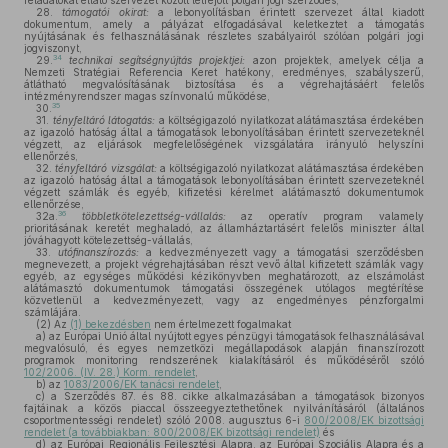
feladatokat ellátó szervezet között létrejött polgári jogi szerződés,
28.
támogatói okirat:
a lebonyolításban érintett szervezet által kiadott
dokumentum, amely a pályázat elfogadásával keletkeztet a támogatás
nyújtásának és felhasználásának részletes szabályairól szólóan polgári jogi
jogviszonyt,
34
29.
technikai segítségnyújtás projektjei:
azon projektek, amelyek célja a
Nemzeti Stratégiai Referencia Keret hatékony, eredményes, szabályszerű,
átlátható megvalósításának biztosítása és a végrehajtásáért felelős
intézményrendszer magas színvonalú működése,
35
30.
31.
tényfeltáró látogatás:
a költségigazoló nyilatkozat alátámasztása érdekében
az igazoló hatóság által a támogatások lebonyolításában érintett szervezeteknél
végzett, az eljárások megfelelőségének vizsgálatára irányuló helyszíni
ellenőrzés,
32.
tényfeltáró vizsgálat:
a költségigazoló nyilatkozat alátámasztása érdekében
az igazoló hatóság által a támogatások lebonyolításában érintett szervezeteknél
végzett számlák és egyéb, kifizetési kérelmet alátámasztó dokumentumok
ellenőrzése,
36
32a.
többletkötelezettség-vállalás:
az operatív program valamely
prioritásának keretét meghaladó, az államháztartásért felelős miniszter által
jóváhagyott kötelezettség-vállalás,
33.
utófinanszírozás:
a kedvezményezett vagy a támogatási szerződésben
megnevezett, a projekt végrehajtásában részt vevő által kifizetett számlák vagy
egyéb, az egységes működési kézikönyvben meghatározott, az elszámolást
alátámasztó dokumentumok támogatási összegének utólagos megtérítése
közvetlenül a kedvezményezett, vagy az engedményes pénzforgalmi
számlájára.
(2)
Az
(1) bekezdésben
nem értelmezett fogalmakat
a)
az Európai Unió által nyújtott egyes pénzügyi támogatások felhasználásával
megvalósuló, és egyes nemzetközi megállapodások alapján finanszírozott
programok monitoring rendszerének kialakításáról és működéséről szóló
102/2006. (IV. 28.) Korm. rendelet
,
b)
az
1083/2006/EK tanácsi rendelet
,
c)
a Szerződés 87. és 88. cikke alkalmazásában a támogatások bizonyos
fajtáinak a közös piaccal összeegyeztethetőnek nyilvánításáról (általános
csoportmentességi rendelet) szóló 2008. augusztus 6-i
800/2008/EK bizottsági
rendelet (a továbbiakban: 800/2008/EK bizottsági rendelet)
és
d)
az Európai Regionális Fejlesztési Alapra, az Európai Szociális Alapra és a