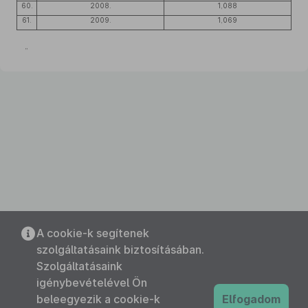
60.
2008.
1,088
61.
2009.
1,069
”
A cookie-k segítenek
szolgáltatásaink biztosításában.
Szolgáltatásaink
igénybevételével Ön
beleegyezik a cookie-k
Elfogadom