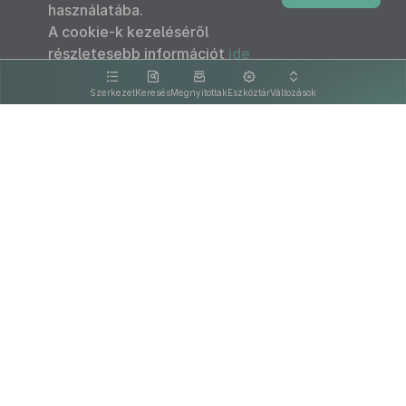
használatába.
A cookie-k kezeléséről
részletesebb információt
ide
kattintva olvashat.
Szerkezet
Keresés
Megnyitottak
Eszköztár
Változások
Kapcsolat
Felhasználási feltételek