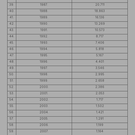
39.
1987.
20,711
40.
1988.
18,863
41.
1989.
16,136
42.
1990.
13,269
43.
1991.
10,573
44.
1992.
8,717
45.
1993.
7,406
46.
1994.
5,818
47.
1995.
5,167
48.
1996.
4,401
49.
1997.
3,546
50.
1998.
2,995
51.
1999.
2,658
52.
2000.
2,386
53.
2001.
2,053
54.
2002.
1,717
55.
2003.
1,502
56.
2004.
1,421
57.
2005.
1,291
58.
2006.
1,199
59.
2007.
1,164