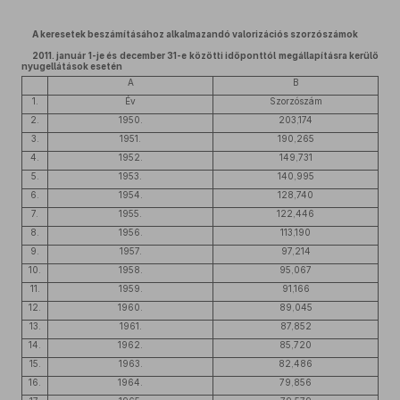
A keresetek beszámításához alkalmazandó valorizációs szorzószámok
2011. január 1-je és december 31-e közötti időponttól megállapításra kerülő
nyugellátások esetén
A
B
1.
Év
Szorzószám
2.
1950.
203,174
3.
1951.
190,265
4.
1952.
149,731
5.
1953.
140,995
6.
1954.
128,740
7.
1955.
122,446
8.
1956.
113,190
9.
1957.
97,214
10.
1958.
95,067
11.
1959.
91,166
12.
1960.
89,045
13.
1961.
87,852
14.
1962.
85,720
15.
1963.
82,486
16.
1964.
79,856