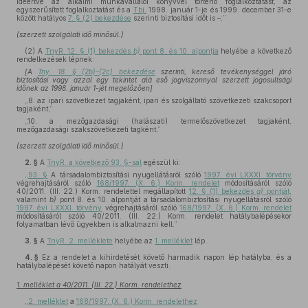
ideértve az alkalmi munkavállalói könyvvel történő foglalkoztatást, az
egyszerűsített foglalkoztatást és a
Tbj.
1998. január 1-je és 1999. december 31-e
között hatályos
7. § (2) bekezdése
szerinti biztosítási időt is –;”
(szerzett szolgálati idő minősül.)
(2)
A
TnyR. 12. § (1) bekezdés
b)
pont 8. és 10. alpontja
helyébe a következő
rendelkezések lépnek:
[A
Tny. 18. § (2b)–(2c) bekezdése
szerinti, kereső tevékenységgel járó
biztosítási vagy azzal egy tekintet alá eső jogviszonnyal szerzett jogosultsági
időnek az 1998. január 1-jét megelőzően]
„8. az ipari szövetkezet tagjaként, ipari és szolgáltató szövetkezeti szakcsoport
tagjaként,”
„10. a mezőgazdasági (halászati) termelőszövetkezet tagjaként,
mezőgazdasági szakszövetkezeti tagként,”
(szerzett szolgálati idő minősül.)
2. §
A
TnyR. a következő 93. §-sal
egészül ki:
„
93. §
A társadalombiztosítási nyugellátásról szóló
1997. évi LXXXI. törvény
végrehajtásáról szóló
168/1997. (X. 6.) Korm. rendelet
módosításáról szóló
40/2011. (III. 22.) Korm. rendelettel megállapított
12. § (1) bekezdés
a)
pontját
,
valamint
b)
pont 8. és 10. alpontját a társadalombiztosítási nyugellátásról szóló
1997. évi LXXXI. törvény
végrehajtásáról szóló
168/1997. (X. 6.) Korm. rendelet
módosításáról szóló 40/2011. (III. 22.) Korm. rendelet hatálybalépésekor
folyamatban lévő ügyekben is alkalmazni kell.”
3. §
A
TnyR. 2. melléklete
helyébe az
1. melléklet
lép.
4. §
Ez a rendelet a kihirdetését követő harmadik napon lép hatályba, és a
hatálybalépését követő napon hatályát veszti.
1. melléklet a 40/2011. (III. 22.) Korm. rendelethez
„
2. melléklet
a
168/1997. (X. 6.) Korm. rendelethez