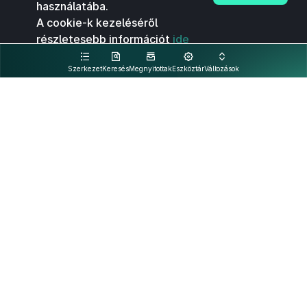
használatába.
A cookie-k kezeléséről
részletesebb információt
ide
kattintva olvashat.
Szerkezet
Keresés
Megnyitottak
Eszköztár
Változások
Kapcsolat
Felhasználási feltételek