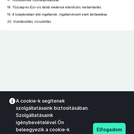
17.
Tűzoltótömlők nyomáspróbázása;
18.
Tűzcsap és tűzi-víz tároló medence ellenőrzés, karbantartás;
19.
A tulajdonában álló ingatlanok, ingatlanrészek eseti bérbeadása;
20.
Vízeltávolítás, vízszállítás.
A cookie-k segítenek
szolgáltatásaink biztosításában.
Szolgáltatásaink
igénybevételével Ön
beleegyezik a cookie-k
Elfogadom