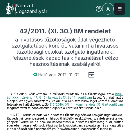
Nemzeti
Jogszabálytár
42/2011. (XI. 30.) BM rendelet
a hivatásos tűzoltóságok által végezhető
szolgáltatások köréről, valamint a hivatásos
tűzoltósági célokat szolgáló ingatlanok,
felszerelések kapacitás kihasználását célzó
hasznosításának szabályairól
Hatályos: 2012. 01. 02. –
A tűz elleni védekezésről, a műszaki mentésről és a tűzoltóságról szóló
1996.
évi XXXI. törvény 47. § (2) bekezdés 13. és 14. pontjában
kapott felhatalmazás
alapján, az egyes miniszterek, valamint a Miniszterelnökséget vezető államtitkár
feladat- és hatásköréről szóló
212/2010. (VII. 1.) Korm. rendelet 37. §
q)
pontjában
meghatározott feladatkörömben eljárva a következőket rendelem el:
1. §
(1)
E rendelet hatálya a hivatásos tűzoltósági célokat szolgáló ingatlanokra,
tűzvédelmi berendezésekre, híradó (hírközlő) eszközökre, szakfelszerelésekre,
gépjárművekre és az azokkal kapcsolatban a hivatásos tűzoltóság által, térítés
ellenében végezhető szolgáltatásra (a továbbiakban: szolgáltatás) és a kapacitás
kihasználását célzó hasznosításra (a továbbiakban: hasznosítás) terjed ki.