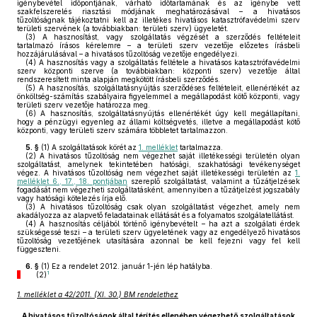
igénybevétel időpontjának, várható időtartamának és az igénybe vett
szakfelszerelés riasztási módjának meghatározásával – a hivatásos
tűzoltóságnak tájékoztatni kell az illetékes hivatásos katasztrófavédelmi szerv
területi szervének (a továbbiakban: területi szerv) ügyeletét.
(3)
A hasznosítást, vagy szolgáltatás végzését a szerződés feltételeit
tartalmazó írásos kérelemre – a területi szerv vezetője előzetes írásbeli
hozzájárulásával – a hivatásos tűzoltóság vezetője engedélyezi.
(4)
A hasznosítás vagy a szolgáltatás feltétele a hivatásos katasztrófavédelmi
szerv központi szerve (a továbbiakban: központi szerv) vezetője által
rendszeresített minta alapján megkötött írásbeli szerződés.
(5)
A hasznosítás, szolgáltatásnyújtás szerződéses feltételeit, ellenértékét az
önköltség-számítás szabályaira figyelemmel a megállapodást kötő központi, vagy
területi szerv vezetője határozza meg.
(6)
A hasznosítás, szolgáltatásnyújtás ellenértékét úgy kell megállapítani,
hogy a pénzügyi egyenleg az állami költségvetés, illetve a megállapodást kötő
központi, vagy területi szerv számára többletet tartalmazzon.
5. §
(1)
A szolgáltatások körét az
1. melléklet
tartalmazza.
(2)
A hivatásos tűzoltóság nem végezhet saját illetékességi területén olyan
szolgáltatást, amelynek tekintetében hatósági, szakhatósági tevékenységet
végez. A hivatásos tűzoltóság nem végezhet saját illetékességi területén az
1.
melléklet 6., 17., 18. pontjában
szereplő szolgáltatást, valamint a tűzátjelzések
fogadását nem végezheti szolgáltatásként, amennyiben a tűzátjelzést jogszabály
vagy hatósági kötelezés írja elő.
(3)
A hivatásos tűzoltóság csak olyan szolgáltatást végezhet, amely nem
akadályozza az alapvető feladatainak ellátását és a folyamatos szolgálatellátást.
(4)
A hasznosítás céljából történő igénybevételt – ha azt a szolgálati érdek
szükségessé teszi – a területi szerv ügyeletének vagy az engedélyező hivatásos
tűzoltóság vezetőjének utasítására azonnal be kell fejezni vagy fel kell
függeszteni.
6. §
(1)
Ez a rendelet 2012. január 1-jén lép hatályba.
1
(2)
1. melléklet a 42/2011. (XI. 30.) BM rendelethez
A hivatásos tűzoltóságok által térítés ellenében végezhető szolgáltatások