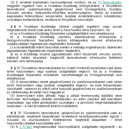
(2)
E rendelet értelmében hasznosításnak minősül, ha az
(1) bekezdésben
megjelölt ingatlant nem a hivatásos tűzoltóság elhelyezésére, a tűzvédelmi
berendezést, szakfelszerelést, gépjárművet nem tűzmegelőzési, tűzoltási,
műszaki mentési, katasztrófa-elhárítási tevékenységhez, illetve az ezekkel
kapcsolatos felkészítésre, készenlétre, továbbá rendeltetésszerű működéshez
szükséges karbantartásra, javításra és felújításra használják.
2. §
A hivatásos tűzoltósági célokat szolgáló ingatlant vagy annak
meghatározott részét csak akkor lehet a hasznosítási célra használni, ha
a)
az a hivatásos tűzoltóság folyamatos szolgálatellátást nem akadályozza,
b)
a hivatásos tűzoltóság személyi állományának elhelyezése a
Belügyminisztérium fejezethez tartozó költségvetési szervek elhelyezési
szabályzatában foglaltaknak megfelelően biztosított,
c)
a rendeltetéstől eltérő használat esetén a hatósági engedélyezés, bejelentés
jogszabályban foglaltaknak megfelelően megtörtént,
d)
az a tűzoltóság részére jogszabályban előírt készenléti vonulós szerek,
kötelező raktári készletek, kiegészítő berendezések elhelyezési feltételeit
károsan nem befolyásolja.
3. §
(1)
Tűzvédelmi berendezéseket és híradó (hírközlő) eszközöket csak akkor
lehet hasznosítani vagy azokkal szolgáltatást végezni, ha az a hivatásos
tűzoltóságok folyamatos működését, riaszthatóságát és hírforgalmazását nem
akadályozza.
(2)
A készenlétben tartott gépjárműveket és szakfelszereléseket csak akkor
lehet hasznosítani vagy azokkal szolgáltatást végezni, ha azok folyamatosan
riaszthatók, valamint az eltérő célra használt gépjárművek és szakfelszerelések
az illetékességi területet nem hagyják el.
(3)
Amennyiben előre látható, hogy a vállalt tevékenység leállítási ideje
technikai, technológiai okokból következően az előírt riasztási időt jelentősen
meghaladja, úgy előre gondoskodni szükséges – a járművek meghibásodásához
hasonlóan – a más területekről történő kiváltásáról.
4. §
(1)
Tűzvédelmi berendezést, gépjárművet és szakfelszerelést csak az
előírásoknak megfelelő képesítéssel rendelkező kezelőszemélyzettel együtt –
műszaki és munkavédelmi feltételeknek megfelelő állapotban – lehet
hasznosítás céljából használatba adni.
(2)
A
3. §-ban
meghatározottak hasznosításáról, szolgáltatás végzéséről – az