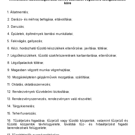
köre
1.
Állatmentés;
2.
Darázs- és méhraj befogása, eltávolítása;
3.
Daruzás;
4.
Épületek, építmények bontási munkálatai;
5.
Fakivágás, gallyazás;
6.
Kézi, hordozható tűzoltó készülékek ellenőrzése, javítása, töltése;
7.
Légzőkészülékek, tűzoltó szakfelszerelések karbantartása, ellenőrzése;
8.
Légzőpalackok töltése;
9.
Magasban végzett munka végrehajtása;
10.
Mozgásképtelen gépjárművek mozgatása, szállítása;
11.
Oktatás, oktatásszervezés;
12.
Rendezvények tűzvédelmi biztosítása;
13.
Rendezvényszervezés, rendezvényen való részvétel;
14.
Tárgykiemelés;
15.
Teherfuvarozás;
16.
Tűzátjelzés fogadása, tűzjelző vagy tűzoltó központok, valamint tűzjelző és
tűzoltó központok távfelügyelete, továbbá tűz- és hibaátjelzést fogadó
berendezések felügyelete;