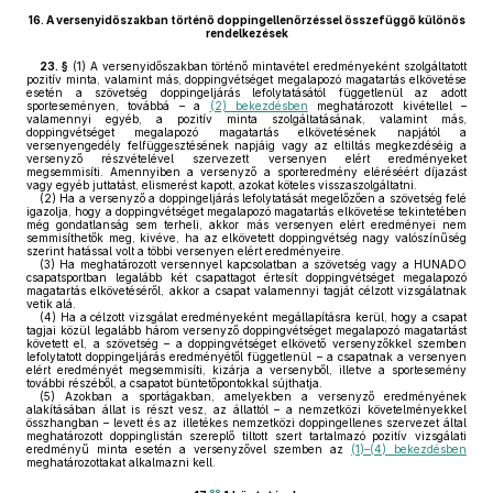
16.
A versenyidőszakban történő doppingellenőrzéssel összefüggő különös
rendelkezések
23. §
(1)
A versenyidőszakban történő mintavétel eredményeként szolgáltatott
pozitív minta, valamint más, doppingvétséget megalapozó magatartás elkövetése
esetén a szövetség doppingeljárás lefolytatásától függetlenül az adott
sporteseményen, továbbá – a
(2) bekezdésben
meghatározott kivétellel –
valamennyi egyéb, a pozitív minta szolgáltatásának, valamint más,
doppingvétséget megalapozó magatartás elkövetésének napjától a
versenyengedély felfüggesztésének napjáig vagy az eltiltás megkezdéséig a
versenyző részvételével szervezett versenyen elért eredményeket
megsemmisíti. Amennyiben a versenyző a sporteredmény eléréséért díjazást
vagy egyéb juttatást, elismerést kapott, azokat köteles visszaszolgáltatni.
(2)
Ha a versenyző a doppingeljárás lefolytatását megelőzően a szövetség felé
igazolja, hogy a doppingvétséget megalapozó magatartás elkövetése tekintetében
még gondatlanság sem terheli, akkor más versenyen elért eredményei nem
semmisíthetők meg, kivéve, ha az elkövetett doppingvétség nagy valószínűség
szerint hatással volt a többi versenyen elért eredményeire.
(3)
Ha meghatározott versennyel kapcsolatban a szövetség vagy a HUNADO
csapatsportban legalább két csapattagot értesít doppingvétséget megalapozó
magatartás elkövetéséről, akkor a csapat valamennyi tagját célzott vizsgálatnak
vetik alá.
(4)
Ha a célzott vizsgálat eredményeként megállapításra kerül, hogy a csapat
tagjai közül legalább három versenyző doppingvétséget megalapozó magatartást
követett el, a szövetség – a doppingvétséget elkövető versenyzőkkel szemben
lefolytatott doppingeljárás eredményétől függetlenül – a csapatnak a versenyen
elért eredményét megsemmisíti, kizárja a versenyből, illetve a sportesemény
további részéből, a csapatot büntetőpontokkal sújthatja.
(5)
Azokban a sportágakban, amelyekben a versenyző eredményének
alakításában állat is részt vesz, az állattól – a nemzetközi követelményekkel
összhangban – levett és az illetékes nemzetközi doppingellenes szervezet által
meghatározott doppinglistán szereplő tiltott szert tartalmazó pozitív vizsgálati
eredményű minta esetén a versenyzővel szemben az
(1)–(4) bekezdésben
meghatározottakat alkalmazni kell.
88