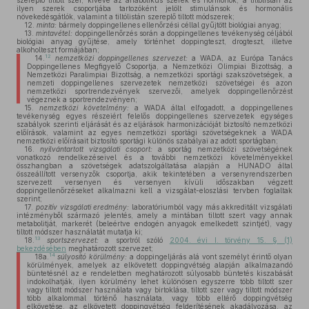
szereplő tiltott szer, kivéve az anabolikus szerek és hormonok, a tiltólistán az
ilyen szerek csoportjába tartozóként jelölt stimulánsok és hormonális
növekedésgátlók, valamint a tiltólistán szereplő tiltott módszerek;
12.
minta:
bármely doppingellenes ellenőrzési céllal gyűjtött biológiai anyag;
13.
mintavétel:
doppingellenőrzés során a doppingellenes tevékenység céljából
biológiai anyag gyűjtése, amely történhet doppingteszt, drogteszt, illetve
alkoholteszt formájában;
12
14.
nemzetközi doppingellenes szervezet:
a WADA, az Európa Tanács
Doppingellenes Megfigyelő Csoportja, a Nemzetközi Olimpiai Bizottság, a
Nemzetközi Paralimpiai Bizottság, a nemzetközi sportági szakszövetségek, a
nemzeti doppingellenes szervezetek nemzetközi szövetségei és azon
nemzetközi sportrendezvények szervezői, amelyek doppingellenőrzést
végeznek a sportrendezvényen;
15.
nemzetközi követelmény:
a WADA által elfogadott, a doppingellenes
tevékenység egyes részeiért felelős doppingellenes szervezetek egységes
szabályok szerinti eljárását és az eljárások harmonizációját biztosító nemzetközi
előírások, valamint az egyes nemzetközi sportági szövetségeknek a WADA
nemzetközi előírásait biztosító sportági különös szabályai az adott sportágban;
16.
nyilvántartott vizsgálati csoport:
a sportág nemzetközi szövetségének
vonatkozó rendelkezéseivel és a további nemzetközi követelményekkel
összhangban a szövetségek adatszolgáltatása alapján a HUNADO által
összeállított versenyzők csoportja, akik tekintetében a versenyrendszerben
szervezett versenyen és versenyen kívüli időszakban végzett
doppingellenőrzéseket alkalmazni kell a vizsgálat-eloszlási tervben foglaltak
szerint;
17.
pozitív vizsgálati eredmény:
laboratóriumból vagy más akkreditált vizsgálati
intézményből származó jelentés, amely a mintában tiltott szert vagy annak
metabolitját, markerét (beleértve endogén anyagok emelkedett szintjét), vagy
tiltott módszer használatát mutatja ki;
13
18.
sportszervezet:
a sportról szóló
2004. évi I. törvény 15. § (1)
bekezdésében
meghatározott szervezet;
14
18a.
súlyosító körülmény:
a doppingeljárás alá vont személyt érintő olyan
körülmények, amelyek az elkövetett doppingvétség alapján alkalmazandó
büntetésnél az e rendeletben meghatározott súlyosabb büntetés kiszabását
indokolhatják, ilyen körülmény lehet különösen egyszerre több tiltott szer
vagy tiltott módszer használata vagy birtoklása, tiltott szer vagy tiltott módszer
több alkalommal történő használata, vagy több eltérő doppingvétség
elkövetése, az elkövetett doppingvétség felderítésének akadályozása, az