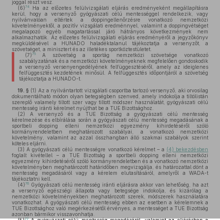
joggal részt vesz.
74
(6)
Ha az előzetes felülvizsgálati eljárás eredményeként megállapításra
kerül, hogy a versenyző gyógyászati célú mentességgel rendelkezik, vagy
nyilvánvalóan eltértek a doppingellenőrzésre vonatkozó nemzetközi
követelményektől, a pozitív vizsgálati eredménnyel, valamint a doppingvétséget
megalapozó egyéb magatartással járó hátrányos következmények nem
alkalmazhatók. Az előzetes felülvizsgálati eljárás eredményéről a jegyzőkönyv
megküldésével a HUNADO haladéktalanul tájékoztatja a versenyzőt, a
szövetséget, a minisztert és az illetékes sportköztestületet.
75
(7)
A szövetség a sportág nemzetközi szövetsége vonatkozó
szabályzatának és a nemzetközi követelményeknek megfelelően gondoskodik
a versenyző versenyengedélyének felfüggesztéséről, amely az ideiglenes
felfüggesztés kezdetének minősül. A felfüggesztés időpontjáról a szövetség
tájékoztatja a HUNADO-t.
19. §
(1)
Az a nyilvántartott vizsgálati csoportba tartozó versenyző, aki orvosilag
dokumentálható módon olyan betegségben szenved, amely indokolja a tiltólistán
szereplő valamely tiltott szer vagy tiltott módszer használatát, gyógyászati célú
mentesség iránti kérelmet nyújthat be a TUE Bizottsághoz.
(2)
A versenyző és a TUE Bizottság a gyógyászati célú mentesség
kérelmezése és elbírálása során a gyógyászati célú mentesség megadásának a
sportbeli dopping elleni nemzetközi egyezmény kihirdetéséről szóló
kormányrendeletben meghatározott szabályai, a vonatkozó nemzetközi
követelmény, valamint az azzal összhangban álló szakmai szabályok szerint
köteles eljárni.
(3)
A gyógyászati célú mentességre vonatkozó kérelmet – a
(4) bekezdésben
foglalt kivétellel – a TUE Bizottság a sportbeli dopping elleni nemzetközi
egyezmény kihirdetéséről szóló kormányrendeletben és a vonatkozó nemzetközi
követelményben meghatározott határidőben megvizsgálja, és határozattal dönt a
mentesség megadásáról vagy a kérelem elutasításáról, amelyről a WADA-t
tájékoztatni kell.
76
(4)
Gyógyászati célú mentesség iránti eljárásra akkor van lehetőség, ha azt
a versenyző egészségi állapota vagy betegsége indokolja, és kizárólag a
nemzetközi követelményekben meghatározott szerek, módszerek használatára
vonatkozhat. A gyógyászati célú mentesség ebben az esetben a kérelemnek a
TUE Bizottsághoz való megérkezésétől érvényes, a mentességet a TUE Bizottság
azonban bármikor visszavonhatja.
77