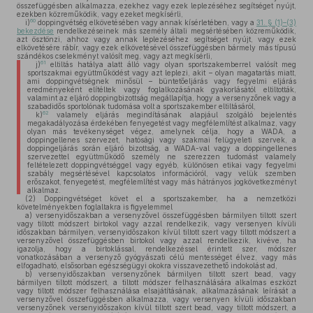
összefüggésben alkalmazza, ezekhez vagy ezek leplezéséhez segítséget nyújt,
ezekben közreműködik, vagy ezeket megkísérli,
60
i)
doppingvétség elkövetésében vagy annak kísérletében, vagy a
31. § (1)–(3)
bekezdése
rendelkezéseinek más személy általi megsértésében közreműködik,
azt ösztönzi, ahhoz vagy annak leplezéséhez segítséget nyújt, vagy ezek
elkövetésére rábír, vagy ezek elkövetésével összefüggésben bármely más típusú
szándékos cselekményt valósít meg, vagy azt megkísérli,
61
j)
eltiltás hatálya alatt álló vagy olyan sportszakemberrel valósít meg
sportszakmai együttműködést vagy azt leplezi, akit – olyan magatartás miatt,
ami doppingvétségnek minősül – büntetőeljárás vagy fegyelmi eljárás
eredményeként elítéltek vagy foglalkozásának gyakorlásától eltiltották,
valamint az eljáró doppingbizottság megállapítja, hogy a versenyzőnek vagy a
szabadidős sportolónak tudomása volt a sportszakember eltiltásáról,
62
k)
valamely eljárás megindításának alapjául szolgáló bejelentés
megakadályozása érdekében fenyegetést vagy megfélemlítést alkalmaz, vagy
olyan más tevékenységet végez, amelynek célja, hogy a WADA, a
doppingellenes szervezet, hatósági vagy szakmai felügyeleti szervek, a
doppingeljárás során eljáró bizottság, a WADA-val vagy a doppingellenes
szervezettel együttműködő személy ne szerezzen tudomást valamely
feltételezett doppingvétséggel vagy egyéb, különösen etikai vagy fegyelmi
szabály megsértésével kapcsolatos információról, vagy velük szemben
erőszakot, fenyegetést, megfélemlítést vagy más hátrányos jogkövetkezményt
alkalmaz.
(2)
Doppingvétséget követ el a sportszakember, ha a nemzetközi
követelményekben foglaltakra is figyelemmel
a)
versenyidőszakban a versenyzővel összefüggésben bármilyen tiltott szert
vagy tiltott módszert birtokol vagy azzal rendelkezik, vagy versenyen kívüli
időszakban bármilyen, versenyidőszakon kívül tiltott szert vagy tiltott módszert a
versenyzővel összefüggésben birtokol vagy azzal rendelkezik, kivéve, ha
igazolja, hogy a birtoklással, rendelkezéssel érintett szer, módszer
vonatkozásában a versenyző gyógyászati célú mentességet élvez, vagy más
elfogadható, elsősorban egészségügyi okokra visszavezethető indokolást ad,
b)
versenyidőszakban versenyzőnek bármilyen tiltott szert bead, vagy
bármilyen tiltott módszert, a tiltott módszer felhasználására alkalmas eszközt
vagy tiltott módszer felhasználása elsajátításának, alkalmazásának leírását a
versenyzővel összefüggésben alkalmazza, vagy versenyen kívüli időszakban
versenyzőnek versenyidőszakon kívül tiltott szert bead, vagy tiltott módszert, a