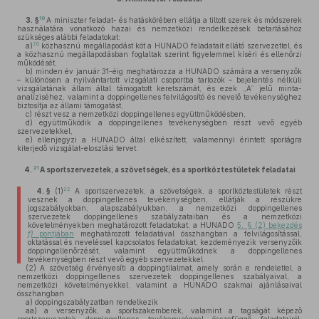
19
3. §
A miniszter feladat- és hatáskörében ellátja a tiltott szerek és módszerek
használatára vonatkozó hazai és nemzetközi rendelkezések betartásához
szükséges alábbi feladatokat:
20
a)
közhasznú megállapodást köt a HUNADO feladatait ellátó szervezettel, és
a közhasznú megállapodásban foglaltak szerint figyelemmel kíséri és ellenőrzi
működését,
b)
minden év január 31-éig meghatározza a HUNADO számára a versenyzők
– különösen a nyilvántartott vizsgálati csoportba tartozók – bejelentés nélküli
vizsgálatának állam által támogatott keretszámát, és ezek „A” jelű minta-
analíziséhez, valamint a doppingellenes felvilágosító és nevelő tevékenységhez
biztosítja az állami támogatást,
c)
részt vesz a nemzetközi doppingellenes együttműködésben,
d)
együttműködik a doppingellenes tevékenységben részt vevő egyéb
szervezetekkel,
e)
ellenjegyzi a HUNADO által elkészített, valamennyi érintett sportágra
kiterjedő vizsgálat-eloszlási tervet.
21
4.
A sportszervezetek, a szövetségek, és a sportköztestületek feladatai
22
4. §
(1)
A sportszervezetek, a szövetségek, a sportköztestületek részt
vesznek a doppingellenes tevékenységben, ellátják a részükre
jogszabályokban, alapszabályukban, a nemzetközi doppingellenes
szervezetek doppingellenes szabályzataiban és a nemzetközi
követelményekben meghatározott feladatokat, a HUNADO
5. § (2) bekezdés
f)
pontjában
meghatározott feladatával összhangban a felvilágosítással,
oktatással és neveléssel kapcsolatos feladatokat, kezdeményezik versenyzőik
doppingellenőrzését, valamint együttműködnek a doppingellenes
tevékenységben részt vevő egyéb szervezetekkel.
(2)
A szövetség érvényesíti a doppingtilalmat, amely során e rendelettel, a
nemzetközi doppingellenes szervezetek doppingellenes szabályaival, a
nemzetközi követelményekkel, valamint a HUNADO szakmai ajánlásaival
összhangban
a)
doppingszabályzatban rendelkezik
aa)
a versenyzők, a sportszakemberek, valamint a tagságát képező