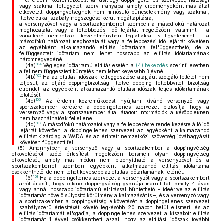
c)
érdemi közreműködést tanúsít egy doppingellenes szervezet, hatósági
vagy szakmai felügyeleti szerv irányába, amely eredményeként más által
elkövetett, doppingvétségnek nem minősülő bűncselekmény vagy szakmai,
illetve etikai szabály megszegése kerül megállapításra,
a versenyzővel vagy a sportszakemberrel szemben a másodfokú határozat
meghozatalát vagy a fellebbezési idő lejártát megelőzően, valamint – a
vonatkozó nemzetközi követelményben foglaltakra is figyelemmel – a
másodfokú határozat meghozatalát vagy a fellebbezési idő lejártát követően
az egyébként alkalmazandó eltiltás időtartama felfüggeszthető, de a
felfüggesztett időtartam nem lehet hosszabb az eltiltás időtartamának
háromnegyedénél.
104
(4a)
Végleges időtartamú eltiltás esetén a
(4) bekezdés
szerinti esetben
a fel nem függesztett büntetés nem lehet kevesebb 8 évnél.
105
(4b)
Ha az eltiltási időszak felfüggesztése alapjául szolgáló feltétel nem
teljesül, az eljáró doppingbizottság, illetve dopping fellebbviteli bizottság
elrendeli az egyébként alkalmazandó eltiltási időszak teljes időtartamának
letöltését.
106
(4c)
Az érdemi közreműködést nyújtani kívánó versenyző vagy
sportszakember kérésére a doppingellenes szervezet biztosítja, hogy a
versenyző vagy a sportszakember által átadott információk a későbbiekben
nem használhatóak fel ellene.
107
(4d)
A másodfokú határozatot vagy a fellebbezésre rendelkezésre álló idő
lejártát követően a doppingellenes szervezet az egyébként alkalmazandó
eltiltást kizárólag a WADA és az érintett nemzetközi szövetség jóváhagyását
követően függeszti fel.
(5)
Amennyiben a versenyző vagy a sportszakember a doppingvétség
elkövetéséről szóló értesítést megelőzően beismeri olyan doppingvétség
elkövetését, amely más módon nem bizonyítható, a versenyzővel és a
sportszakemberrel szemben egyébként alkalmazandó eltiltás időtartama
csökkenthető, de nem lehet kevesebb az eltiltás időtartamának felénél.
108
(6)
Ha a doppingellenes szervezet a versenyzőt vagy a sportszakembert
arról értesíti, hogy ellene doppingvétség gyanúja merült fel, amely 4 éves
vagy annál hosszabb időtartamú eltiltással büntethető – ideértve az eltiltás
időtartamát növelő súlyosító körülmény alkalmazását is –, és a versenyző vagy
a sportszakember a doppingvétség elkövetését a doppingellenes szervezet
szabályszerű értesítését követő legkésőbb 20 napon belül elismeri, és az
eltiltás időtartamát elfogadja, a doppingellenes szervezet a kiszabott eltiltás
időtartamát 1 évvel csökkentheti azzal, hogy az eltiltási időszak további