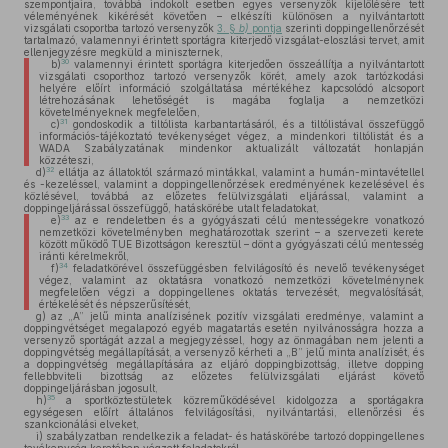
szempontjaira, továbbá indokolt esetben egyes versenyzők kijelölésére tett
véleményének kikérését követően – elkészíti különösen a nyilvántartott
vizsgálati csoportba tartozó versenyzők
3. §
b)
pontja
szerinti doppingellenőrzését
tartalmazó, valamennyi érintett sportágra kiterjedő vizsgálat-eloszlási tervet, amit
ellenjegyzésre megküld a miniszternek,
30
b)
valamennyi érintett sportágra kiterjedően összeállítja a nyilvántartott
vizsgálati csoporthoz tartozó versenyzők körét, amely azok tartózkodási
helyére előírt információ szolgáltatása mértékéhez kapcsolódó alcsoport
létrehozásának lehetőségét is magába foglalja a nemzetközi
követelményeknek megfelelően,
31
c)
gondoskodik a tiltólista karbantartásáról, és a tiltólistával összefüggő
információs-tájékoztató tevékenységet végez, a mindenkori tiltólistát és a
WADA Szabályzatának mindenkor aktualizált változatát honlapján
közzéteszi,
32
d)
ellátja az állatoktól származó mintákkal, valamint a humán-mintavétellel
és -kezeléssel, valamint a doppingellenőrzések eredményének kezelésével és
közlésével, továbbá az előzetes felülvizsgálati eljárással, valamint a
doppingeljárással összefüggő, hatáskörébe utalt feladatokat,
33
e)
az e rendeletben és a gyógyászati célú mentességekre vonatkozó
nemzetközi követelményben meghatározottak szerint – a szervezeti kerete
között működő TUE Bizottságon keresztül – dönt a gyógyászati célú mentesség
iránti kérelmekről,
34
f)
feladatkörével összefüggésben felvilágosító és nevelő tevékenységet
végez, valamint az oktatásra vonatkozó nemzetközi követelménynek
megfelelően végzi a doppingellenes oktatás tervezését, megvalósítását,
értékelését és népszerűsítését,
g)
az „A” jelű minta analízisének pozitív vizsgálati eredménye, valamint a
doppingvétséget megalapozó egyéb magatartás esetén nyilvánosságra hozza a
versenyző sportágát azzal a megjegyzéssel, hogy az önmagában nem jelenti a
doppingvétség megállapítását, a versenyző kérheti a „B” jelű minta analízisét, és
a doppingvétség megállapítására az eljáró doppingbizottság, illetve dopping
fellebbviteli bizottság az előzetes felülvizsgálati eljárást követő
doppingeljárásban jogosult,
35
h)
a sportköztestületek közreműködésével kidolgozza a sportágakra
egységesen előírt általános felvilágosítási, nyilvántartási, ellenőrzési és
szankcionálási elveket,
i)
szabályzatban rendelkezik a feladat- és hatáskörébe tartozó doppingellenes