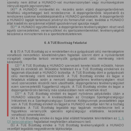
személy nem állhat a HUNADO-val munkaviszonyban vagy munkavégzésre
irányuló egyéb jogviszonyban.
39
(4)
A HUNADO mintavétel és -kezelés során eljáró doppingellenőrének
felsőfokú végzettséggel kell rendelkeznie. A doppingellenőrök képzéséről és
rendszeres szakmai továbbképzéséről a HUNADO gondoskodik. A doppingellenőr
a HUNADO logóját tartalmazó jelvényt és formaruhát visel, továbbá a HUNADO
által kiadott és sorszámmal ellátott igazolvánnyal igazolja magát.
40
(5)
A HUNADO együttműködik a doppingellenes tevékenységben részt vevő
egyéb szervezetekkel, versenyzőkkel és sportszakemberekkel, tevékenységéről
beszámol a miniszternek és a sportköztestületeknek.
6.
A TUE Bizottság feladatai
6. §
(1)
A TUE Bizottság az e rendeletben és a gyógyászati célú mentességekre
vonatkozó nemzetközi követelményben foglaltak szerint dönt a nyilvántartott
vizsgálati csoportba tartozó versenyzők gyógyászati célú mentesség iránti
kérelméről.
41
(2)
A TUE Bizottság a HUNADO szervezeti keretei között működik, három
tagból és elnökből áll. Működési feltételeit és a TUE Bizottság elnökének és
tagjainak díjazását a HUNADO biztosítja. A TUE Bizottság dönt a gyógyászati
célú mentesség iránti kérelmekről. A TUE Bizottság elnöke és tagjai e
feladatuk ellátása során a nemzeti doppingellenes tevékenységben részt
vevő szervezetek részéről nem utasíthatók, doppingellenes tevékenységüket
ezen szervezetektől függetlenül végzik. A TUE Bizottság elnöke és tagjai a
doppingellenőrzés bármely más szakaszában nem vehetnek részt.
42
(3)
A TUE Bizottság elnökét és tagjait nyilvános pályáztatás útján a
HUNADO választja ki. A kiválasztásban az Országos Sportegészségügyi
Intézetnek és a Sportegészségügyi Szakmai Kollégiumnak javaslattételi joga
van. A TUE Bizottság elnökét és tagjait a HUNADO vezetője kéri fel a tisztség
ellátására. A TUE Bizottság legalább egy tagjának rendelkeznie kell a
fogyatékos versenyzők speciális egészségügyi ellátására, kezelésére
vonatkozó ismeretekkel.
(4)
A TUE Bizottság elnöke és tagja által ellátott feladatok tekintetében az
5. §
(3) bekezdésében
foglaltakat megfelelően alkalmazni kell.
(5)
A TUE Bizottság elnöke a TUE Bizottság tevékenységéről a HUNADO
vezetőjét legalább negyedévente tájékoztatja.