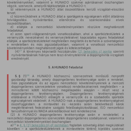
követelményekkel, valamint a HUNADO szakmai ajánlásaival összhangban
végzik, szervezik, amelyről tájékoztatják a HUNADO-t,
b)
véleményezik a HUNADO által összeállításra kerülő vizsgálat-eloszlási
tervet,
c)
közreműködnek a HUNADO által a sportágakra egységesen előírt általános
felvilágosítási, nyilvántartási, ellenőrzési és szankcionálási elvek
összeállításában,
d)
ellátják a nemzetközi követelményekben részükre meghatározott
feladatokat,
e)
azon sport-világesemények vonatkozásában, ahol a sportköztestületek a
versenyzők nevezésével és versenyeztetésével kapcsolatos egyes feladatokat
ellátják, a sportköztestületeket megfelelően megilletik és terhelik a szövetségekre
e rendeletben és más jogszabályokban, valamint a vonatkozó nemzetközi
követelményekben meghatározott jogok és kötelezettségek.
27
(4)
A törvényes képviselői hozzájárulás
(2) bekezdés
c)
pontja
szerinti
nyilvántartásának hiánya nem teszi érvénytelenné a doppingminta vizsgálati
eredményét.
5.
A HUNADO feladatai
28
5. §
(1)
A HUNADO közhasznú szervezetnek minősülő nonprofit
gazdasági társaság, amely doppingellenes tevékenysége során e rendelet,
más jogszabályok és az egyes nemzetközi követelményeknek a nemzeti
doppingellenes szervezetekre vonatkozó rendelkezéseinek megfelelően – a
miniszterrel kötött közhasznú megállapodás alapján – részt vesz a
doppingellenes tevékenységben. Doppingellenes tevékenységének
ellátásával a HUNADO elősegíti a versenyzők és a szabadidős sportolók
egészségének védelmét. A HUNADO-nak a doppingellenes tevékenységével
összefüggésben, a mintavétel és -kezelés során bekövetkező károk
megtérítésének fedezésére szolgáló felelősségbiztosítással, ISO nemzetközi
tanúsítvánnyal és WADA akkreditációval kell rendelkeznie.
(2)
A HUNADO doppingellenes tevékenysége során e rendelettel, a
nemzetközi doppingellenes szervezetek doppingellenes szabályaival, valamint a
nemzetközi követelményekkel összhangban
29
a)
a
4. § (2) bekezdés
b)–d)
pontjában
foglaltak szövetség általi megküldését
követően – a sportköztestületeknek a mintavételre történő kijelölés szakmai