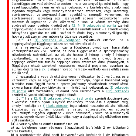
meghatározott módszerrel vagy szennyeződést tartalmazó termékkel
összefüggésben való elkövetése esetén – ha a versenyző igazolni tudja, hogy
ezzel kapcsolatban nem terheli szándékosság – a büntetés első alkalommal
legalább megrovás vagy versenyrendszerben szervezett, vagy szövetség,
sportszervezet versenynaptárában egyébként szereplő versenyen, és
sportszervezet, szövetség által szervezett edzésen, edzőtáborban való
részvételtől legfeljebb 2 év időtartamú eltiltás. A védett személy által
elkövetett doppingvétség kivételével a
12. § (1) bekezdés
a)
pontja
szerinti
doppingvétség elkövetése esetén a büntetés enyhítésének – a szándékosság
hiányának igazolása melletti – további feltétele, hogy a versenyző igazolja,
hogy a tiltott szer milyen módon került a szervezetébe.
96
(3a)
Az
(1) bekezdés
a)
pontjában
foglaltaktól eltérően, ha a
doppingvétséget függőséget okozó szerrel követték el, és
a)
a versenyző bizonyítja, hogy a függőséget okozó szer használata
versenyidőszakon kívül történt, és nem függött össze a sportteljesítmény
növelésének szándékával, az eltiltás hossza 3 hónap, amely 1 hónapra
csökkenthető, ha a versenyző vagy az egyéb közreműködő teljesíti a
doppingellenőrzésért felelős doppingellenes szervezet által jóváhagyott, a
függőségez okozó szerekkel kapcsolatos kezelési programot, azonban az
eltiltás időtartama a
27. §
alapján tovább nem csökkenthető, és az eltiltás nem
mellőzhető,
b)
használatára vagy birtoklására versenyidőszakon belül került sor, és a
versenyző vagy az egyéb közreműködő bizonyítja, hogy a használat vagy
birtoklás nem függött össze a sportteljesítmény növelésének szándékával,
akkor a használat vagy birtoklás nem minősül szándékosnak az
(1) bekezdés
a)
pontja
alkalmazásában, valamint nem eredményezi a
(3b) bekezdés
szerinti súlyosító körülmény megállapítását.
97
(3b)
Ha a
12. § (1) bekezdés
a)–e), g)
és
j)
pontja
szerinti doppingvétség
elkövetése esetén olyan súlyosító körülmény fennállása állapítható meg,
amely indokolja az
(1) bekezdésben
foglaltaknál hosszabb eltiltási időszak
kiszabását, az eltiltási időszak a vétség súlyosságától és súlyosító
körülménytől függően legfeljebb 2 évvel növelhető, kivéve, ha a versenyző
vagy az egyéb közreműködő bizonyítja, hogy a doppingvétség elkövetése nem
volt szándékos.
(4)
A versenyzőre az eltiltás büntetés mellett
a)
az ideiglenes vagy végleges átigazolásból legfeljebb 2 év időtartamú
kizárás büntetés,
b)
a sportszövetség által adott kedvezmények legfeljebb 1 év időtartamra