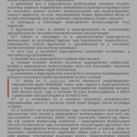
tevékenység keretében végzett feladatokról,
j)
ajánlásokat tesz a doppingellenes tevékenységre vonatkozó részletes
szövetségi szabályok megalkotására, módosítására és azoknak az egységes hazai
és nemzetközi szakmai elvekkel, követelményekkel való összehangolására,
valamint alapelveire, és ezek megvalósításáról írásban tájékoztatást kérhet az
érintett szövetségektől, amelyek kötelesek a tájékoztatásra írásban válaszolni,
k)
jóváhagyja a szövetségek doppingellenes tevékenységének éves
programját,
l)
figyelemmel kíséri és értékeli a doppingellenőrzés és szankcionálás
jogszabályokkal és nemzetközi követelményekkel való összhangját,
36
m)
értékeli a szövetségek és a sportköztestületek doppingellenes
tevékenységét, és javaslatokat fogalmaz meg fejlesztésükre, kiegészítésükre,
módosításukra, különös figyelemmel a jogszabályokkal és a nemzetközi
követelményekkel való összhang biztosítására,
n)
részt vesz a nemzetközi doppingellenes szervezetek munkájában, a
nemzetközi együttműködésben,
o)
javaslatot tesz a doppingellenes kutatások főbb irányaira,
p)
honlapot működtet, amelyen közzéteszi doppingellenes szabályzatát,
továbbá a doppingellenes tevékenységben részt vevő szervezetek, személyek
doppingellenes feladatait segítő információkat,
q)
gondoskodik a doppingellenőrök képzéséről és rendszeres továbbképzéséről,
amelyet a szövetségek kijelölt kapcsolattartói részére is biztosít,
37
r)
ellátja az
(1) bekezdés
szerinti közhasznú megállapodásban
meghatározott egyéb feladatokat, amely során jogosult a doppingellenőrzés
vagy a doppingellenes oktatás egyes részfeladatainak ellátásába harmadik
felet bevonni azzal, hogy a harmadik fél ezen tevékenységének a WADA
Szabályzattal való összhangjáért a HUNADO felel,
38
s)
az e rendeletben és a vonatkozó nemzetközi követelményben
meghatározottak szerint a szervezeti kerete között Biológiai Útlevél Bizottságot
működtet.
(3)
A HUNADO-val munkaviszonyban vagy munkavégzésre irányuló egyéb
jogviszonyban lévő személy a doppingellenes tevékenységben részt vevő más
szervezetekkel – tudományos, oktatói, lektori, szerkesztői, valamint jogi oltalom
alá eső szellemi tevékenység kivételével – doppingellenes tevékenységre
irányuló munkaviszonyt vagy munkavégzésre irányuló egyéb jogviszonyt nem
létesíthet, doppingellenes tevékenysége során pártatlanul, a szakmai, etikai és
nemzetközi követelményeknek megfelelően köteles eljárni, és a tudomására
jutott adatokat, információkat bizalmasan kezelni. Doppingvétséget elkövető