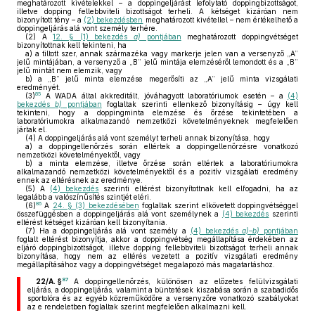
meghatározott kivételekkel – a doppingeljárást lefolytató doppingbizottságot,
illetve dopping fellebbviteli bizottságot terheli. A kétséget kizáróan nem
bizonyított tény – a
(2) bekezdésben
meghatározott kivétellel – nem értékelhető a
doppingeljárás alá vont személy terhére.
(2)
A
12. § (1) bekezdés
a)
pontjában
meghatározott doppingvétséget
bizonyítottnak kell tekinteni, ha
a)
a tiltott szer, annak származéka vagy markerje jelen van a versenyző „A”
jelű mintájában, a versenyző a „B” jelű mintája elemzéséről lemondott és a „B”
jelű mintát nem elemzik, vagy
b)
a „B” jelű minta elemzése megerősíti az „A” jelű minta vizsgálati
eredményét.
85
(3)
A WADA által akkreditált, jóváhagyott laboratóriumok esetén – a
(4)
bekezdés
b)
pontjában
foglaltak szerinti ellenkező bizonyításig – úgy kell
tekinteni, hogy a doppingminta elemzése és őrzése tekintetében a
laboratóriumokra alkalmazandó nemzetközi követelményeknek megfelelően
jártak el.
(4)
A doppingeljárás alá vont személyt terheli annak bizonyítása, hogy
a)
a doppingellenőrzés során eltértek a doppingellenőrzésre vonatkozó
nemzetközi követelményektől, vagy
b)
a minta elemzése, illetve őrzése során eltértek a laboratóriumokra
alkalmazandó nemzetközi követelményektől és a pozitív vizsgálati eredmény
ennek az eltérésnek az eredménye.
(5)
A
(4) bekezdés
szerinti eltérést bizonyítottnak kell elfogadni, ha az
legalább a valószínűsítés szintjét eléri.
86
(6)
A
24. § (3) bekezdésében
foglaltak szerint elkövetett doppingvétséggel
összefüggésben a doppingeljárás alá vont személynek a
(4) bekezdés
szerinti
eltérést kétséget kizáróan kell bizonyítania.
(7)
Ha a doppingeljárás alá vont személy a
(4) bekezdés
a)–b)
pontjában
foglalt eltérést bizonyítja, akkor a doppingvétség megállapítása érdekében az
eljáró doppingbizottságot, illetve dopping fellebbviteli bizottságot terheli annak
bizonyítása, hogy nem az eltérés vezetett a pozitív vizsgálati eredmény
megállapításához vagy a doppingvétséget megalapozó más magatartáshoz.
87
22/A. §
A doppingellenőrzés, különösen az előzetes felülvizsgálati
eljárás, a doppingeljárás, valamint a büntetések kiszabása során a szabadidős
sportolóra és az egyéb közreműködőre a versenyzőre vonatkozó szabályokat
az e rendeletben foglaltak szerint megfelelően alkalmazni kell.