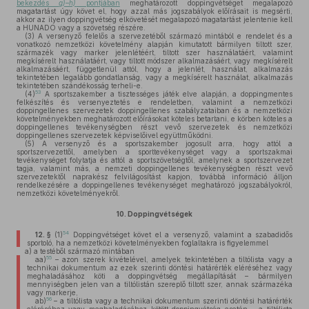
bekezdés
g)–h)
pontjában
meghatározott doppingvétséget megalapozó
magatartást úgy követ el, hogy azzal más jogszabályok előírásait is megsérti,
akkor az ilyen doppingvétség elkövetését megalapozó magatartást jelentenie kell
a HUNADO vagy a szövetség részére.
(3)
A versenyző felelős a szervezetéből származó mintából e rendelet és a
vonatkozó nemzetközi követelmény alapján kimutatott bármilyen tiltott szer,
származék vagy marker jelenlétéért, tiltott szer használatáért, valamint
megkísérelt használatáért, vagy tiltott módszer alkalmazásáért, vagy megkísérelt
alkalmazásáért, függetlenül attól, hogy a jelenlét, használat, alkalmazás
tekintetében legalább gondatlanság, vagy a megkísérelt használat, alkalmazás
tekintetében szándékosság terheli-e.
53
(4)
A sportszakember a tisztességes játék elve alapján, a doppingmentes
felkészítés és versenyeztetés e rendeletben, valamint a nemzetközi
doppingellenes szervezetek doppingellenes szabályzataiban és a nemzetközi
követelményekben meghatározott előírásokat köteles betartani, e körben köteles a
doppingellenes tevékenységben részt vevő szervezetek és nemzetközi
doppingellenes szervezetek képviselőivel együttműködni.
(5)
A versenyző és a sportszakember jogosult arra, hogy attól a
sportszervezettől, amelyben a sporttevékenységet vagy a sportszakmai
tevékenységet folytatja és attól a sportszövetségtől, amelynek a sportszervezet
tagja, valamint más, a nemzeti doppingellenes tevékenységben részt vevő
szervezetektől naprakész felvilágosítást kapjon, továbbá információ álljon
rendelkezésére a doppingellenes tevékenységet meghatározó jogszabályokról,
nemzetközi követelményekről.
10.
Doppingvétségek
54
12. §
(1)
Doppingvétséget követ el a versenyző, valamint a szabadidős
sportoló, ha a nemzetközi követelményekben foglaltakra is figyelemmel
a)
a testéből származó mintában
55
aa)
– azon szerek kivételével, amelyek tekintetében a tiltólista vagy a
technikai dokumentum az ezek szerinti döntési határérték eléréséhez vagy
meghaladásához köti a doppingvétség megállapítását – bármilyen
mennyiségben jelen van a tiltólistán szereplő tiltott szer, annak származéka
vagy markerje,
56
ab)
– a tiltólista vagy a technikai dokumentum szerinti döntési határérték