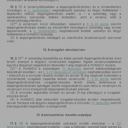
tiszteletben tartásával kell elvégezni.
15. §
(1)
A versenyidőszakban a doppingellenőrzéshez és a mintavételhez
szükséges, a
2. mellékletben
meghatározott személyi és tárgyi feltételeket –
bejelentés nélküli doppingellenőrzés esetén is – a szövetség vagy a
sportesemény szervezője köteles biztosítani, amit a verseny előtt a
versenybíróság ellenőriz.
68
(2)
A versenyen kívüli időszakban, valamint a
3. §
b)
pontja
szerinti
doppingellenőrzések esetén az elkülönített helyiséget a szövetség vagy annak
tagszervezete, a
2. mellékletben
meghatározott további személyi és tárgyi
feltételeket a HUNADO biztosítja.
(3)
A doppingellenőrzés költségeit az ellenőrzést kezdeményező szervezet
viseli.
12.
A vizsgálat-eloszlási terv
69
16. §
(1)
A szövetség összeállítja az általa javasolt doppingellenőrzések éves
tervét, amelyet a tárgyévi versenyeket magában foglaló versenynaptárával
együtt a tárgyévet megelőző év december 1-jéig megküld a HUNADO részére.
70
(2)
A HUNADO a szövetségek
(1) bekezdés
szerinti kötelezettségének
teljesítését követően – az
5. § (2) bekezdés
a)
pontjában
meghatározottak szerint
– elkészíti és a miniszter részére minden év január 15-éig megküldi különösen a
nyilvántartott vizsgálati csoportba tartozó versenyzők
3. §
b)
pontja
szerinti
doppingellenőrzéseinek vizsgálat-eloszlási tervét, amely tartalmazza a
doppingellenőrzések sportágak közötti megoszlását és azon belül a versenyen és
versenyen kívül elvégzendő doppingellenőrzések arányát.
(3)
A miniszter legkésőbb minden év január 31-éig ellenjegyzi a vizsgálat-
eloszlási tervet.
(4)
A HUNADO által elkészített vizsgálat-eloszlási tervben meghatározott,
január hónapra eső tárgyévi doppingellenőrzés a miniszter
(3) bekezdés
szerinti
ellenjegyzését megelőzően is elvégezhető.
13.
A mintavétel és -kezelés szabályai
17. §
(1)
A doppingellenőrzésből származó minták elemzése – a
(2)
bekezdésben
meghatározott kivétellel – csak a tiltólistán szereplő tiltott szerek és