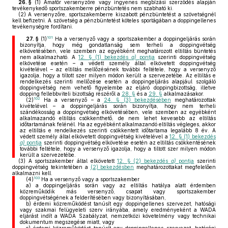
26. §
(1)
Amatőr versenyzőre vagy ingyenes megbízási szerződés alapján
tevékenykedő sportszakemberre pénzbüntetés nem szabható ki.
(2)
A versenyzőre, sportszakemberre kiszabott pénzbüntetést a szövetségnél
kell befizetni. A szövetség a pénzbüntetést köteles sportágában a doppingellenes
tevékenységre fordítani.
101
27. §
(1)
Ha a versenyző vagy a sportszakember a doppingeljárás során
bizonyítja, hogy még gondatlanság sem terheli a doppingvétség
elkövetésében, vele szemben az egyébként meghatározott eltiltás büntetés
nem alkalmazható. A
12. § (1) bekezdés
a)
pontja
szerinti doppingvétség
elkövetése esetén – a védett személy által elkövetett doppingvétség
kivételével – az eltiltás mellőzésének további feltétele, hogy a versenyző
igazolja, hogy a tiltott szer milyen módon került a szervezetébe. Az eltiltás e
rendelkezés szerinti mellőzése esetén a doppingeljárás alapjául szolgáló
doppingvétség nem vehető figyelembe az eljáró doppingbizottság, illetve
dopping fellebbviteli bizottság részéről a
28. §
és a
29. §
alkalmazásakor.
102
(2)
Ha a versenyző – a
24. § (3) bekezdésében
meghatározottak
kivételével – a doppingeljárás során bizonyítja, hogy nem terheli
szándékosság a doppingvétség elkövetésében, vele szemben az egyébként
alkalmazandó eltiltás csökkenthető, de nem lehet kevesebb az eltiltás
időtartamának felénél. Ha az egyébként alkalmazandó eltiltás végleges, akkor
az eltiltás e rendelkezés szerinti csökkentett időtartama legalább 8 év. A
védett személy által elkövetett doppingvétség kivételével a
12. § (1) bekezdés
a)
pontja
szerinti doppingvétség elkövetése esetén az eltiltás csökkentésének
további feltétele, hogy a versenyző igazolja, hogy a tiltott szer milyen módon
került a szervezetébe.
(3)
A sportszakember által elkövetett
12. § (2) bekezdés
a)
pontja
szerinti
doppingvétség tekintetében a
(2) bekezdésben
meghatározottakat megfelelően
alkalmazni kell.
103
(4)
Ha a versenyző vagy a sportszakember
a)
a doppingeljárás során vagy az eltiltás hatálya alatt érdemben
közreműködik más versenyző, csapat vagy sportszakember
doppingvétségének a felderítésében vagy bizonyításában,
b)
érdemi közreműködést tanúsít egy doppingellenes szervezet, hatósági
vagy szakmai felügyeleti szerv irányába, amely eredményeként a WADA
eljárást indít a WADA Szabályzat, nemzetközi követelmény vagy technikai
dokumentum megszegése miatt, vagy