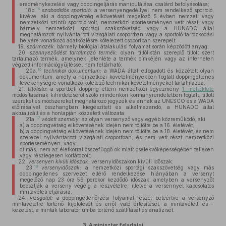
eredménykezelési vagy doppingeljárás manipulálása, csalárd befolyásolása;
15
18b.
szabadidős sportoló:
a versenyengedéllyel nem rendelkező sportoló,
kivéve, aki a doppingvétség elkövetését megelőző 5 évben nemzeti vagy
nemzetközi szintű sportoló volt, nemzetközi sporteseményen vett részt, vagy
bármely nemzetközi sportági szakszövetség vagy a HUNADO által
meghatározott nyilvántartott vizsgálati csoportban vagy a sportoló tartózkodási
helyére vonatkozó adatközlésre kötelezett csoportban szerepelt;
19.
származék:
bármely biológiai átalakulási folyamat során képződött anyag;
20.
szennyeződést tartalmazó termék:
olyan, tiltólistán szereplő tiltott szert
tartalmazó termék, amelynek jelenléte a termék címkéjén vagy az interneten
végzett információgyűjtéssel nem feltárható;
16
20a.
technikai dokumentum:
a WADA által elfogadott és közzétett olyan
dokumentum, amely a nemzetközi követelményekben foglalt doppingellenes
tevékenységre vonatkozó kötelező technikai követelményeket tartalmazza;
21.
tiltólista:
a sportbeli dopping elleni nemzetközi egyezmény
1. melléklete
módosításának kihirdetéséről szóló mindenkori kormányrendeletben foglalt, tiltott
szereket és módszereket meghatározó jegyzék és annak az UNESCO és a WADA
előírásaival összhangban kiegészített és alkalmazandó, a HUNADO által
aktualizált és a honlapján közzétett változata;
17
21a.
védett személy:
az olyan versenyző vagy egyéb közreműködő, aki
a)
a doppingvétség elkövetésének idején nem töltötte be a 16. életévét,
b)
a doppingvétség elkövetésének idején nem töltötte be a 18. életévét, és nem
szerepel nyilvántartott vizsgálati csoportban, és nem vett részt nemzetközi
sporteseményen, vagy
c)
más, nem az életkorral összefüggő ok miatt cselekvőképességében teljesen
vagy részlegesen korlátozott;
22.
versenyen kívüli időszak:
versenyidőszakon kívüli időszak;
18
23.
versenyidőszak:
a nemzetközi sportági szakszövetség vagy más
doppingellenes szervezet eltérő rendelkezése hiányában a versenyt
megelőző nap 23 óra 59 perckor kezdődő időszak, amelyben a versenyzőt
beosztják a verseny végéig a részvételre, illetve a versennyel kapcsolatos
mintavételi eljárásra;
24.
vizsgálat:
a doppingellenőrzési folyamat része, beleértve a versenyző
mintavételre történő kijelölését és erről való értesítését, a mintavételt és -
kezelést, a minták laboratóriumba történő szállítását és analízisét.
3.
A miniszter feladatai