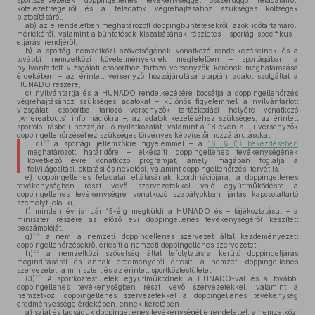
sportszervezetek doppingellenes tevékenységgel összefüggő feladatairól,
kötelezettségeiről és a feladatok végrehajtásához szükséges költségek
biztosításáról,
ab)
az e rendeletben meghatározott doppingbüntetésekről, azok időtartamáról,
mértékéről, valamint a büntetések kiszabásának részletes – sportág-specifikus –
eljárási rendjéről,
b)
a sportág nemzetközi szövetségének vonatkozó rendelkezéseinek és a
további nemzetközi követelményeknek megfelelően – sportágában a
nyilvántartott vizsgálati csoporthoz tartozó versenyzők körének meghatározása
érdekében – az érintett versenyző hozzájárulása alapján adatot szolgáltat a
HUNADO részére,
c)
nyilvántartja és a HUNADO rendelkezésére bocsátja a doppingellenőrzés
végrehajtásához szükséges adatokat – különös figyelemmel a nyilvántartott
vizsgálati csoportba tartozó versenyzők tartózkodási helyére vonatkozó
„whereabouts” információkra –, az adatok kezeléséhez szükséges, az érintett
sportoló írásbeli hozzájáruló nyilatkozatát, valamint a 18 éven aluli versenyzők
doppingellenőrzéséhez szükséges törvényes képviselői hozzájárulásokat,
23
d)
a sportági jellemzőkre figyelemmel – a
16. § (1) bekezdésében
meghatározott határidőre – elkészíti doppingellenes tevékenységének
következő évre vonatkozó programját, amely magában foglalja a
felvilágosítási, oktatási és nevelési, valamint doppingellenőrzési tervét is,
e)
doppingellenes feladatai ellátásának koordinációjára, a doppingellenes
tevékenységben részt vevő szervezetekkel való együttműködésre a
doppingellenes tevékenységre vonatkozó szabályokban jártas kapcsolattartó
személyt jelöl ki,
f)
minden év január 15-éig megküldi a HUNADO és – tájékoztatásul – a
miniszter részére az előző évi doppingellenes tevékenységéről készített
beszámolóját.
24
g)
a nem a nemzeti doppingellenes szervezet által kezdeményezett
doppingellenőrzésekről értesíti a nemzeti doppingellenes szervezetet,
25
h)
a nemzetközi szövetség által lefolytatásra kerülő doppingeljárás
megindításáról és annak eredményéről értesíti a nemzeti doppingellenes
szervezetet, a minisztert és az érintett sportköztestületet.
26
(3)
A sportköztestületek együttműködnek a HUNADO-val és a további
doppingellenes tevékenységben részt vevő szervezetekkel, valamint a
nemzetközi doppingellenes szervezetekkel a doppingellenes tevékenység
eredményessége érdekében, ennek keretében
a)
saját és tagságuk doppingellenes tevékenységét e rendelettel, a nemzetközi