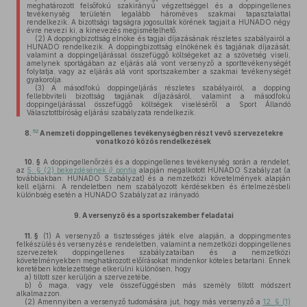
meghatározott felsőfokú szakirányú végzettséggel és a doppingellenes
tevékenység területén legalább hároméves szakmai tapasztalattal
rendelkezik. A bizottsági tagságra jogosultak körének tagjait a HUNADO négy
évre nevezi ki, a kinevezés megismételhető.
(2)
A doppingbizottság elnöke és tagjai díjazásának részletes szabályairól a
HUNADO rendelkezik. A doppingbizottság elnökének és tagjának díjazását,
valamint a doppingeljárással összefüggő költségeket az a szövetség viseli,
amelynek sportágában az eljárás alá vont versenyző a sporttevékenységét
folytatja, vagy az eljárás alá vont sportszakember a szakmai tevékenységét
gyakorolja.
(3)
A másodfokú doppingeljárás részletes szabályairól, a dopping
fellebbviteli bizottság tagjának díjazásáról, valamint a másodfokú
doppingeljárással összefüggő költségek viseléséről a Sport Állandó
Választottbíróság eljárási szabályzata rendelkezik.
52
8.
A nemzeti doppingellenes tevékenységben részt vevő szervezetekre
vonatkozó közös rendelkezések
10. §
A doppingellenőrzés és a doppingellenes tevékenység során a rendelet,
az
5. § (2) bekezdésének
i)
pontja
alapján megalkotott HUNADO Szabályzat (a
továbbiakban: HUNADO Szabályzat) és a nemzetközi követelmények alapján
kell eljárni. A rendeletben nem szabályozott kérdésekben és értelmezésbeli
különbség esetén a HUNADO Szabályzat az irányadó.
9.
A versenyző és a sportszakember feladatai
11. §
(1)
A versenyző a tisztességes játék elve alapján, a doppingmentes
felkészülés és versenyzés e rendeletben, valamint a nemzetközi doppingellenes
szervezetek doppingellenes szabályzataiban és a nemzetközi
követelményekben meghatározott előírásokat mindenkor köteles betartani. Ennek
keretében kötelezettsége elkerülni különösen, hogy
a)
tiltott szer kerüljön a szervezetébe,
b)
ő maga, vagy vele összefüggésben más személy tiltott módszert
alkalmazzon.
(2)
Amennyiben a versenyző tudomására jut, hogy más versenyző a
12. § (1)