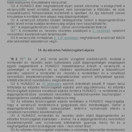
tiltott módszerek kimutatására irányulhat.
(2)
A HUNADO által meghatározott olyan szerek elemzése is elvégezhető a
versenyzőtől levett mintából, amelyek nem szerepelnek a tiltólistán, de azok
visszaélésszerű felhasználása észlelhető a sportban. Az így elemzett szerek
kimutatása a mintából nem alapoz meg doppingvétséget.
(3)
A versenyző előzetes írásbeli beleegyezése nélkül a doppingellenőrzés
során levett minta kutatási tevékenység céljára nem használható fel.
71
(4)
A doppingellenőrzés vizelet-, illetve vérmintavétellel történik.
72
(5)
A mintavétel és -kezelés részletes szabályait a
2. melléklet
, valamint
nemzetközi követelmények tartalmazzák.
(6)
A versenyzők mintájának
3. §
b)
pontjában
meghatározott analízisét WADA
által akkreditált laboratórium végzi.
14.
Az előzetes felülvizsgálati eljárás
73
18. §
(1)
Az „A” jelű minta pozitív vizsgálati eredményéről, továbbá a
mintavétel és -kezelés során tudomására jutott doppingvétséget megalapozó
egyéb magatartásról a HUNADO haladéktalanul értesíti a versenyzőt, a
szövetséget, a minisztert és az illetékes sportköztestületet a laboratóriumi
jelentés, valamint a mintavétel és -kezelés e rendeletben és a vonatkozó
nemzetközi követelményekben meghatározottak szerinti lefolytatását igazoló,
kitöltött ellenőrző nyomtatvány megküldésével.
(2)
A HUNADO az
(1) bekezdés
szerinti értesítését követő 8 napon belül
lefolytatja az előzetes felülvizsgálati eljárást, amit jegyzőkönyvez. Az előzetes
felülvizsgálati eljárásra vonatkozó eljárási rendet a HUNADO – e rendelettel és a
doppingellenőrzésre vonatkozó nemzetközi követelményekkel összhangban –
doppingellenes szabályzatában határozza meg.
(3)
Az előzetes felülvizsgálati eljárás keretében a HUNADO megvizsgálja,
hogy a versenyző rendelkezik-e gyógyászati célú mentességgel, illetve a
doppingellenőrzés korábbi szakaszaiban történt-e nyilvánvaló eltérés a
vonatkozó nemzetközi követelménytől.
(4)
A HUNADO mintavétel és -kezelés során eljárt doppingellenőre az
előzetes felülvizsgálati eljárásban – kivéve, ha a doppingellenőrzés nemzetközi
követelményektől való nyilvánvaló eltérésének gyanúja merül fel és a
meghallgatása ezért szükségessé válik – nem vehet részt.
(5)
Az előzetes felülvizsgálati eljárásban a szövetség képviselője tanácskozási