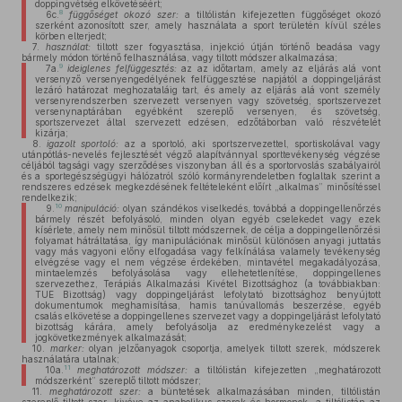
doppingvétség elkövetéséért;
8
6c.
függőséget okozó szer:
a tiltólistán kifejezetten függőséget okozó
szerként azonosított szer, amely használata a sport területén kívül széles
körben elterjedt;
7.
használat:
tiltott szer fogyasztása, injekció útján történő beadása vagy
bármely módon történő felhasználása, vagy tiltott módszer alkalmazása;
9
7a.
ideiglenes felfüggesztés:
az az időtartam, amely az eljárás alá vont
versenyző versenyengedélyének felfüggesztése napjától a doppingeljárást
lezáró határozat meghozataláig tart, és amely az eljárás alá vont személy
versenyrendszerben szervezett versenyen vagy szövetség, sportszervezet
versenynaptárában egyébként szereplő versenyen, és szövetség,
sportszervezet által szervezett edzésen, edzőtáborban való részvételét
kizárja;
8.
igazolt sportoló:
az a sportoló, aki sportszervezettel, sportiskolával vagy
utánpótlás-nevelés fejlesztését végző alapítvánnyal sporttevékenység végzése
céljából tagsági vagy szerződéses viszonyban áll és a sportorvoslás szabályairól
és a sportegészségügyi hálózatról szóló kormányrendeletben foglaltak szerint a
rendszeres edzések megkezdésének feltételeként előírt „alkalmas” minősítéssel
rendelkezik;
10
9.
manipuláció:
olyan szándékos viselkedés, továbbá a doppingellenőrzés
bármely részét befolyásoló, minden olyan egyéb cselekedet vagy ezek
kísérlete, amely nem minősül tiltott módszernek, de célja a doppingellenőrzési
folyamat hátráltatása, így manipulációnak minősül különösen anyagi juttatás
vagy más vagyoni előny elfogadása vagy felkínálása valamely tevékenység
elvégzése vagy el nem végzése érdekében, mintavétel megakadályozása,
mintaelemzés befolyásolása vagy ellehetetlenítése, doppingellenes
szervezethez, Terápiás Alkalmazási Kivétel Bizottsághoz (a továbbiakban:
TUE Bizottság) vagy doppingeljárást lefolytató bizottsághoz benyújtott
dokumentumok meghamisítása, hamis tanúvallomás beszerzése, egyéb
csalás elkövetése a doppingellenes szervezet vagy a doppingeljárást lefolytató
bizottság kárára, amely befolyásolja az eredménykezelést vagy a
jogkövetkezmények alkalmazását;
10.
marker:
olyan jelzőanyagok csoportja, amelyek tiltott szerek, módszerek
használatára utalnak;
11
10a.
meghatározott módszer:
a tiltólistán kifejezetten „meghatározott
módszerként” szereplő tiltott módszer;
11.
meghatározott szer:
a büntetések alkalmazásában minden, tiltólistán