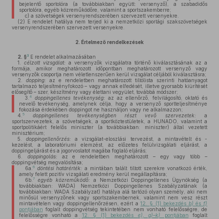
bejelentő sportolóra (a továbbiakban együtt: versenyző), a szabadidős
sportolóra, egyéb közreműködőre, valamint a sportszakemberre;
c)
a szövetségek versenyrendszerében szervezett versenyekre.
(2)
E rendelet hatálya nem terjed ki a nemzetközi sportági szakszövetségek
versenyrendszerében szervezett versenyekre.
2.
Értelmező rendelkezések
3
2. §
E rendelet alkalmazásában
1.
célzott vizsgálat:
a versenyzők vizsgálatra történő kiválasztásának az a
formája, amikor meghatározott időpontban meghatározott versenyző vagy
versenyzők csoportja nem véletlenszerűen kerül vizsgálat céljából kiválasztásra;
2.
dopping:
az e rendeletben meghatározott tiltólista szerinti hatóanyagot
tartalmazó teljesítményfokozó – vagy annak elfedését, illetve gyorsabb kiürítését
elősegítő – szer, készítmény vagy élettani vegyület, továbbá módszer;
4
3.
doppingellenes tevékenység:
az az ellenőrző, felvilágosító, oktató és
nevelő tevékenység, amelynek célja, hogy a versenyző sportteljesítménye
fokozása érdekében doppingot ne használjon vagy ne alkalmazzon;
5
4.
doppingellenes tevékenységben részt vevő szervezetek:
a
sportszervezetek, a szövetségek, a sportköztestületek, a HUNADO, valamint a
sportpolitikáért felelős miniszter (a továbbiakban: miniszter) által vezetett
minisztérium;
5.
doppingellenőrzés:
a vizsgálat-eloszlási tervezést, a mintavételt és -
kezelést, a laboratóriumi elemzést, az előzetes felülvizsgálati eljárást, a
doppingeljárást és a jogorvoslatot magába foglaló eljárás;
6.
doppingolás:
az e rendeletben meghatározott – egy vagy több –
doppingvétség megvalósítása;
6
6a.
döntési határérték:
a mintában talált tiltott szerekre vonatkozó érték,
amely felett pozitív vizsgálati eredmény kerül megállapításra;
7
6b.
egyéb közreműködő:
a Nemzetközi Doppingellenes Ügynökség (a
továbbiakban: WADA) Nemzetközi Doppingellenes Szabályzatának (a
továbbiakban: WADA Szabályzat) hatálya alá tartózó olyan személy, aki nem
minősül versenyzőnek vagy sportszakembernek, valamint nem vesz részt
mintavételen vagy doppingellenőrzésen, ezért a
12. § (1) bekezdés
b)
és
f)
pontjában
foglalt doppingvétség tekintetében nem vonható felelősségre, de
felelősségre vonható a
12. § (1) bekezdés
e), g)–k)
pontjában
foglalt