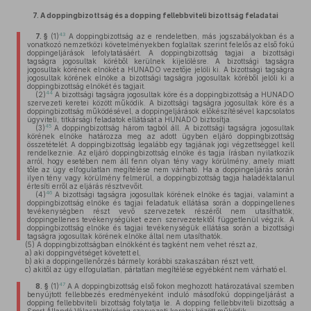
7.
A doppingbizottság és a dopping fellebbviteli bizottság feladatai
43
7. §
(1)
A doppingbizottság az e rendeletben, más jogszabályokban és a
vonatkozó nemzetközi követelményekben foglaltak szerint felelős az első fokú
doppingeljárások lefolytatásáért. A doppingbizottság tagjai a bizottsági
tagságra jogosultak köréből kerülnek kijelölésre. A bizottsági tagságra
jogosultak körének elnökét a HUNADO vezetője jelöli ki. A bizottsági tagságra
jogosultak körének elnöke a bizottsági tagságra jogosultak köréből jelöli ki a
doppingbizottság elnökét és tagjait.
44
(2)
A bizottsági tagságra jogosultak köre és a doppingbizottság a HUNADO
szervezeti keretei között működik. A bizottsági tagságra jogosultak köre és a
doppingbizottság működésével, a doppingeljárások előkészítésével kapcsolatos
ügyviteli, titkársági feladatok ellátását a HUNADO biztosítja.
45
(3)
A doppingbizottság három tagból áll. A bizottsági tagságra jogosultak
körének elnöke határozza meg az adott ügyben eljáró doppingbizottság
összetételét. A doppingbizottság legalább egy tagjának jogi végzettséggel kell
rendelkeznie. Az eljáró doppingbizottság elnöke és tagja írásban nyilatkozik
arról, hogy esetében nem áll fenn olyan tény vagy körülmény, amely miatt
tőle az ügy elfogulatlan megítélése nem várható. Ha a doppingeljárás során
ilyen tény vagy körülmény felmerül, a doppingbizottság tagja haladéktalanul
értesíti erről az eljárás résztvevőit.
46
(4)
A bizottsági tagságra jogosultak körének elnöke és tagjai, valamint a
doppingbizottság elnöke és tagjai feladatuk ellátása során a doppingellenes
tevékenységben részt vevő szervezetek részéről nem utasíthatók,
doppingellenes tevékenységüket ezen szervezetektől függetlenül végzik. A
doppingbizottság elnöke és tagjai tevékenységük ellátása során a bizottsági
tagságra jogosultak körének elnöke által nem utasíthatók.
(5)
A doppingbizottságban elnökként és tagként nem vehet részt az,
a)
aki doppingvétséget követett el,
b)
aki a doppingellenőrzés bármely korábbi szakaszában részt vett,
c)
akitől az ügy elfogulatlan, pártatlan megítélése egyébként nem várható el.
47
8. §
(1)
A A doppingbizottság első fokon meghozott határozatával szemben
benyújtott fellebbezés eredményeként induló másodfokú doppingeljárást a
dopping fellebbviteli bizottság folytatja le. A dopping fellebbviteli bizottság a