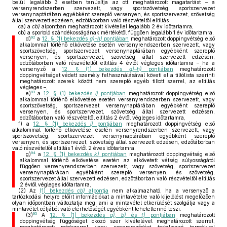
belül legalább 3 esetben tanúsítja az ott meghatározott magatartást – a
versenyrendszerben szervezett, vagy sportszövetség, sportszervezet
versenynaptárában egyébként szereplő versenyen, és sportszervezet, szövetség
által szervezett edzésen, edzőtáborban való részvételtől eltiltás
ca)
a
cb)
alpontban meghatározott kivétellel legalább 2 év időtartamra,
cb)
a sportoló szándékosságának mértékétől függően legalább 1 év időtartamra,
92
d)
a
12. § (1) bekezdés
g)–h)
pontjában
meghatározott doppingvétség első
alkalommal történő elkövetése esetén versenyrendszerben szervezett, vagy
sportszövetség, sportszervezet versenynaptárában egyébként szereplő
versenyen, és sportszervezet, szövetség által szervezett edzésen,
edzőtáborban való részvételtől eltiltás 4 évtől végleges időtartamra – ha a
versenyző a
12. § (1) bekezdés
g)–h)
pontjában
meghatározott
doppingvétséget védett személy felhasználásával követi el a tiltólista szerinti
meghatározott szerek között nem szereplő egyéb tiltott szerrel, az eltiltás
végleges –,
93
e)
a
12. § (1) bekezdés
i)
pontjában
meghatározott doppingvétség első
alkalommal történő elkövetése esetén versenyrendszerben szervezett, vagy
sportszövetség, sportszervezet versenynaptárában egyébként szereplő
versenyen, és sportszervezet, szövetség által szervezett edzésen,
edzőtáborban való részvételtől eltiltás 2 évtől végleges időtartamra,
f)
a
12. § (1) bekezdés
j)
pontjában
meghatározott doppingvétség első
alkalommal történő elkövetése esetén versenyrendszerben szervezett, vagy
sportszövetség, sportszervezet versenynaptárában egyébként szereplő
versenyen, és sportszervezet, szövetség által szervezett edzésen, edzőtáborban
való részvételtől eltiltás 1 évtől 2 éves időtartamra.
94
g)
a
12. § (1) bekezdés
k)
pontjában
meghatározott doppingvétség első
alkalommal történő elkövetése esetén az elkövetett vétség súlyosságától
függően versenyrendszerben szervezett, vagy szövetség, sportszervezet
versenynaptárában egyébként szereplő versenyen, és szövetség,
sportszervezet által szervezett edzésen, edzőtáborban való részvételtől eltiltás
2 évtől végleges időtartamra,
(2)
Az
(1) bekezdés
cb)
alpontja
nem alkalmazható, ha a versenyző a
tartózkodási helyre előírt információkat a mintavételre való kijelölést megelőzően
olyan időpontban változtatja meg, ami a mintavétel elkerülését szolgálja vagy a
mintavétel céljából való elérhetőségét egyébként lehetetlenné teszi.
95
(3)
A
12. § (1) bekezdés
a), b)
és
f)
pontjában
meghatározott
doppingvétség függőséget okozó szer kivételével meghatározott szerrel,