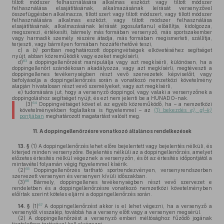
tiltott módszer felhasználására alkalmas eszközt vagy tiltott módszer
felhasználása elsajátításának, alkalmazásának leírását versenyzővel
összefüggésben alkalmazza, tiltott szert vagy tiltott módszert, vagy tiltott módszer
felhasználására alkalmas eszközt, vagy tiltott módszer felhasználása
elsajátításának, alkalmazásának leírását jogosulatlanul előállítja, kidolgozza,
megszerezi, értékesíti, bármely más formában versenyző, más sportszakember
vagy harmadik személy részére átadja, más formában megismerteti, szállítja,
terjeszti, vagy bármilyen formában hozzáférhetővé teszi,
c)
a
b)
pontban meghatározott doppingvétségek elkövetéséhez segítséget
nyújt, abban közreműködik vagy ezeket megkísérli,
63
d)
a doppingellenőrzést manipulálja vagy azt megkísérli, különösen, ha a
doppingellenőrt szándékosan akadályozza, vagy azt megkísérli, megtéveszti a
doppingellenes tevékenységben részt vevő szervezetek képviselőit, vagy
befolyásolja a doppingellenőrzés során a vonatkozó nemzetközi követelmény
alapján hivatalosan részt vevő személyeket, vagy azt megkísérli,
e)
tudomására jut, hogy a versenyző doppingol, vagy valaki a versenyzőnek a
doppingoláshoz segítséget nyújt, és ezt nem jelenti be a HUNADO-nak.
64
(3)
Doppingvétséget követ el az egyéb közreműködő, ha – a nemzetközi
követelményekben foglaltakra is figyelemmel – az
(1) bekezdés
e), g)–k)
pontjában
meghatározott magatartást valósít meg.
11.
A doppingellenőrzésre vonatkozó általános rendelkezések
13. §
(1)
A doppingellenőrzés lehet előre bejelentett vagy bejelentés nélküli, és
kiterjed minden versenyzőre. Bejelentés nélküli az a doppingellenőrzés, amelyet
előzetes értesítés nélkül végeznek a versenyzőn, és őt az értesítés időpontjától a
mintavétel folyamán végig figyelemmel kísérik.
65
(2)
Doppingellenőrzés tartható sportrendezvényen, versenyrendszerben
szervezett versenyen és versenyen kívüli időszakban.
66
(3)
Bármely, doppingellenes tevékenységben részt vevő szervezet e
rendeletben és a doppingellenőrzésre vonatkozó nemzetközi követelményben
előírtak szerint köteles eljárni a doppingellenőrzés során.
67
14. §
(1)
A doppingellenőrzést akkor is el lehet végezni, ha a versenyző a
versenytől visszalép, továbbá ha a verseny előtt vagy a versenyen megsérül.
(2)
A doppingellenőrzést a versenyző emberi méltósághoz fűződő jogának