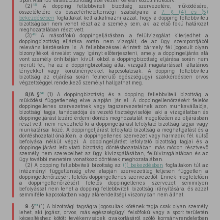
Sport Állandó Választottbíróság szervezeti keretei között működik.
48
(2)
A dopping fellebbviteli bizottság szervezetére, működésére,
összetételére és összeférhetetlenségi szabályaira a
7. § (4) és (5)
bekezdésében
foglaltakat kell alkalmazni azzal, hogy a dopping fellebbviteli
bizottságban nem vehet részt az a személy sem, aki az első fokú határozat
meghozatalában részt vett.
49
(3)
A másodfokú doppingeljárásban a felülvizsgálat kiterjedhet a
doppingbizottság eljárása során nem vizsgált, de az ügy szempontjából
releváns kérdésekre is. A fellebbezéssel érintett bármely fél jogosult olyan
bizonyítékot, érvelést vagy igényt előterjeszteni, amely a doppingeljárás alá
vont személy önhibáján kívüli okból a doppingbizottság eljárása során nem
merült fel, ha az a doppingbizottság által vizsgált magatartással, általános
tényekkel vagy körülményekkel kapcsolatosak. A dopping fellebbviteli
bizottság az eljárása során felmerülő egészségügyi szakkérdésben orvos
végzettséggel rendelkező személyt hallgathat meg.
50
8/A. §
(1)
A doppingbizottság és a dopping fellebbviteli bizottság a
működési függetlenség elve alapján jár el. A doppingellenőrzésért felelős
doppingellenes szervezetnek vagy tagszervezeteinek azon munkavállalója,
bizottsági tagja, tanácsadója és vezető tisztségviselője, aki a vizsgálatban és
doppingeljárást lezáró érdemi döntés meghozatalát megelőzően az eljárásban
részt vett, nem nevezhető ki a doppingeljárást lefolytató bizottság tagjai vagy
munkatársai közé. A doppingeljárást lefolytató bizottság a meghallgatást és a
döntéshozatalt önállóan, a doppingellenes szervezet vagy harmadik fél külső
befolyása nélkül végzi. A doppingeljárást lefolytató bizottság tagjai és a
doppingeljárást lefolytató bizottság döntéshozatalában más módon résztvevő
személy nem szerepelhet az ügy kivizsgálásában, felülvizsgálatában és az
ügy további menetére vonatkozó döntések meghozatalában.
(2)
A dopping fellebbviteli bizottság az
(1) bekezdésben
foglaltakon túl az
intézményi függetlenség elve alapján szervezetileg teljesen független a
doppingellenőrzésért felelős doppingellenes szervezettől. Ennek megfelelően
a doppingellenőrzésért felelős doppingellenes szervezet semmilyen
befolyással nem lehet a dopping fellebbviteli bizottság irányítására, és azzal
semmiféle kapcsolatban vagy alárendeltségi viszonyban nem állhat.
51
9. §
(1)
A bizottsági tagságra jogosultak körének tagja csak olyan személy
lehet, aki jogász, orvos, más egészségügyi felsőfokú vagy a sport területén
képesítéshez kötött tevékenységek gyakorlásáról szóló kormányrendeletben