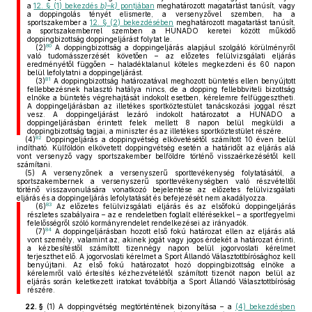
a
12. § (1) bekezdés
b)–k)
pontjában
meghatározott magatartást tanúsít, vagy
a doppingolás tényét elismerte, a versenyzővel szemben, ha a
sportszakember a
12. § (2) bekezdésében
meghatározott magatartást tanúsít,
a sportszakemberrel szemben a HUNADO keretei között működő
doppingbizottság doppingeljárást folytat le.
80
(2)
A doppingbizottság a doppingeljárás alapjául szolgáló körülményről
való tudomásszerzését követően – az előzetes felülvizsgálati eljárás
eredményétől függően – haladéktalanul köteles megkezdeni és 60 napon
belül lefolytatni a doppingeljárást.
81
(3)
A doppingbizottság határozatával meghozott büntetés ellen benyújtott
fellebbezésnek halasztó hatálya nincs, de a dopping fellebbviteli bizottság
elnöke a büntetés végrehajtását indokolt esetben, kérelemre felfüggesztheti.
A doppingeljárásban az illetékes sportköztestület tanácskozási joggal részt
vesz. A doppingeljárást lezáró indokolt határozatot a HUNADO a
doppingeljárásban érintett felek mellett 8 napon belül megküldi a
doppingbizottság tagjai, a miniszter és az illetékes sportköztestület részére.
82
(4)
Doppingeljárás a doppingvétség elkövetésétől számított 10 éven belül
indítható. Külföldön elkövetett doppingvétség esetén a határidőt az eljárás alá
vont versenyző vagy sportszakember belföldre történő visszaérkezésétől kell
számítani.
(5)
A versenyzőnek a versenyszerű sporttevékenység folytatásától, a
sportszakembernek a versenyszerű sporttevékenységben való részvételtől
történő visszavonulására vonatkozó bejelentése az előzetes felülvizsgálati
eljárás és a doppingeljárás lefolytatását és befejezését nem akadályozza.
83
(6)
Az előzetes felülvizsgálati eljárás és az elsőfokú doppingeljárás
részletes szabályaira – az e rendeletben foglalt eltérésekkel – a sportfegyelmi
felelősségről szóló kormányrendelet rendelkezései az irányadók.
84
(7)
A doppingeljárásban hozott első fokú határozat ellen az eljárás alá
vont személy, valamint az, akinek jogát vagy jogos érdekét a határozat érinti,
a kézbesítéstől számított tizennégy napon belül jogorvoslati kérelmet
terjeszthet elő. A jogorvoslati kérelmet a Sport Állandó Választottbírósághoz kell
benyújtani. Az első fokú határozatot hozó doppingbizottság elnöke a
kérelemről való értesítés kézhezvételétől számított tizenöt napon belül az
eljárás során keletkezett iratokat továbbítja a Sport Állandó Választottbíróság
részére.
22. §
(1)
A doppingvétség megtörténtének bizonyítása – a
(4) bekezdésben