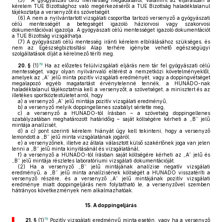
(5)
A gyógyászati célú mentesség megadásáról, valamint az eljárásban a
kérelem TUE Bizottsághoz való megérkezéséről a TUE Bizottság haladéktalanul
tájékoztatja a versenyzőt és szövetségét.
(6)
A nem a nyilvántartott vizsgálati csoportba tartozó versenyző a gyógyászati
célú mentességét a betegségét igazoló háziorvosi vagy szakorvosi
dokumentációval igazolja. A gyógyászati célú mentességet igazoló dokumentációt
a TUE Bizottság vizsgálhatja.
(7)
A gyógyászati célú mentesség iránti kérelem elbírálásához szükséges, és
nem az Egészségbiztosítási Alap terhére igénybe vehető egészségügyi
szolgáltatások díját a kérelmező téríti meg.
78
20. §
(1)
Ha az előzetes felülvizsgálati eljárás nem tár fel gyógyászati célú
mentességet, vagy olyan nyilvánvaló eltérést a nemzetközi követelményektől,
amelyek az „A” jelű minta pozitív vizsgálati eredményét, vagy a doppingvétséget
megalapozó egyéb magatartást érvénytelenné tennék, a HUNADO-nak
haladéktalanul tájékoztatnia kell a versenyzőt, a szövetséget, a minisztert és az
illetékes sportköztestületet arról, hogy
a)
a versenyző „A” jelű mintája pozitív vizsgálati eredményű,
b)
a versenyző melyik doppingellenes szabályt sértette meg,
c)
a versenyző a HUNADO-tól írásban – a szövetség doppingellenes
szabályzatában meghatározott határidőig – saját költségére kérheti a „B” jelű
mintája analízisét,
d)
a
c)
pont szerinti kérelem hiányát úgy kell tekinteni, hogy a versenyző
lemondott a „B” jelű minta vizsgálatának jogáról,
e)
a versenyzőnek, illetve az általa választott külső szakértőnek joga van jelen
lenni a „B” jelű minta kinyitásánál és vizsgálatánál,
f)
a versenyző a HUNADO-tól írásban saját költségére kérheti az „A” jelű és
„B” jelű mintája részletes laboratóriumi vizsgálati dokumentációját.
(2)
Ha a versenyző „B” jelű mintájának analízise negatív vizsgálati
eredményű, a „B” jelű minta analízisének költségét a HUNADO visszatéríti a
versenyző részére, és a versenyző „A” jelű mintájának pozitív vizsgálati
eredménye miatt doppingeljárás nem folytatható le, a versenyzővel szemben
hátrányos következmények nem alkalmazhatóak.
15.
A doppingeljárás
79
21. §
(1)
Pozitív vizsgálati eredményű minta esetén, vagy ha a versenyző