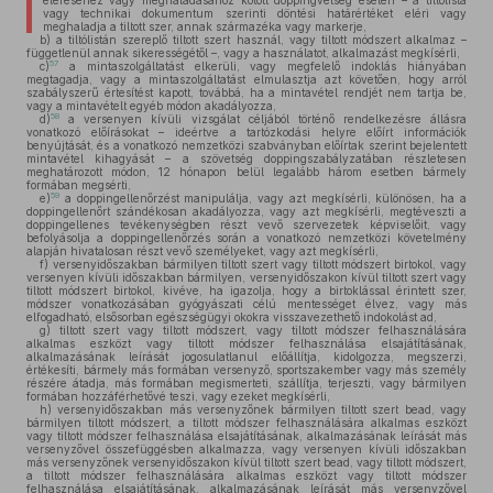
eléréséhez vagy meghaladásához kötött doppingvétség esetén – a tiltólista
vagy technikai dokumentum szerinti döntési határértéket eléri vagy
meghaladja a tiltott szer, annak származéka vagy markerje,
b)
a tiltólistán szereplő tiltott szert használ, vagy tiltott módszert alkalmaz –
függetlenül annak sikerességétől –, vagy a használatot, alkalmazást megkísérli,
57
c)
a mintaszolgáltatást elkerüli, vagy megfelelő indoklás hiányában
megtagadja, vagy a mintaszolgáltatást elmulasztja azt követően, hogy arról
szabályszerű értesítést kapott, továbbá, ha a mintavétel rendjét nem tartja be,
vagy a mintavételt egyéb módon akadályozza,
58
d)
a versenyen kívüli vizsgálat céljából történő rendelkezésre állásra
vonatkozó előírásokat – ideértve a tartózkodási helyre előírt információk
benyújtását, és a vonatkozó nemzetközi szabványban előírtak szerint bejelentett
mintavétel kihagyását – a szövetség doppingszabályzatában részletesen
meghatározott módon, 12 hónapon belül legalább három esetben bármely
formában megsérti,
59
e)
a doppingellenőrzést manipulálja, vagy azt megkísérli, különösen, ha a
doppingellenőrt szándékosan akadályozza, vagy azt megkísérli, megtéveszti a
doppingellenes tevékenységben részt vevő szervezetek képviselőit, vagy
befolyásolja a doppingellenőrzés során a vonatkozó nemzetközi követelmény
alapján hivatalosan részt vevő személyeket, vagy azt megkísérli,
f)
versenyidőszakban bármilyen tiltott szert vagy tiltott módszert birtokol, vagy
versenyen kívüli időszakban bármilyen, versenyidőszakon kívül tiltott szert vagy
tiltott módszert birtokol, kivéve, ha igazolja, hogy a birtoklással érintett szer,
módszer vonatkozásában gyógyászati célú mentességet élvez, vagy más
elfogadható, elsősorban egészségügyi okokra visszavezethető indokolást ad,
g)
tiltott szert vagy tiltott módszert, vagy tiltott módszer felhasználására
alkalmas eszközt vagy tiltott módszer felhasználása elsajátításának,
alkalmazásának leírását jogosulatlanul előállítja, kidolgozza, megszerzi,
értékesíti, bármely más formában versenyző, sportszakember vagy más személy
részére átadja, más formában megismerteti, szállítja, terjeszti, vagy bármilyen
formában hozzáférhetővé teszi, vagy ezeket megkísérli,
h)
versenyidőszakban más versenyzőnek bármilyen tiltott szert bead, vagy
bármilyen tiltott módszert, a tiltott módszer felhasználására alkalmas eszközt
vagy tiltott módszer felhasználása elsajátításának, alkalmazásának leírását más
versenyzővel összefüggésben alkalmazza, vagy versenyen kívüli időszakban
más versenyzőnek versenyidőszakon kívül tiltott szert bead, vagy tiltott módszert,
a tiltott módszer felhasználására alkalmas eszközt vagy tiltott módszer
felhasználása elsajátításának, alkalmazásának leírását más versenyzővel