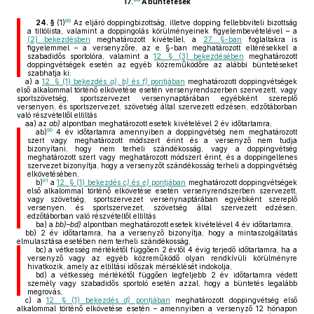
17.
A büntetések
89
24. §
(1)
Az eljáró doppingbizottság, illetve dopping fellebbviteli bizottság
a tiltólista, valamint a doppingolás körülményeinek figyelembevételével – a
(2) bekezdésben
meghatározott kivétellel, a
27. §-ban
foglaltakra is
figyelemmel – a versenyzőre, az e §-ban meghatározott eltérésekkel a
szabadidős sportolóra, valamint a
12. § (3) bekezdésében
meghatározott
doppingvétségek esetén az egyéb közreműködőre az alábbi büntetéseket
szabhatja ki:
a)
a
12. § (1) bekezdés
a), b)
és
f)
pontjában
meghatározott doppingvétségek
első alkalommal történő elkövetése esetén versenyrendszerben szervezett, vagy
sportszövetség, sportszervezet versenynaptárában egyébként szereplő
versenyen, és sportszervezet, szövetség által szervezett edzésen, edzőtáborban
való részvételtől eltiltás
aa)
az
ab)
alpontban meghatározott esetek kivételével 2 év időtartamra,
90
ab)
4 év időtartamra amennyiben a doppingvétség nem meghatározott
szert vagy meghatározott módszert érint és a versenyző nem tudja
bizonyítani, hogy nem terheli szándékosság, vagy a doppingvétség
meghatározott szert vagy meghatározott módszert érint, és a doppingellenes
szervezet bizonyítja, hogy a versenyzőt szándékosság terheli a doppingvétség
elkövetésében,
91
b)
a
12. § (1) bekezdés
c)
és
e)
pontjában
meghatározott doppingvétségek
első alkalommal történő elkövetése esetén versenyrendszerben szervezett,
vagy szövetség, sportszervezet versenynaptárában egyébként szereplő
versenyen, és sportszervezet, szövetség által szervezett edzésen,
edzőtáborban való részvételtől eltiltás
ba)
a
bb)–bd)
alpontban meghatározott esetek kivételével 4 év időtartamra,
bb)
2 év időtartamra, ha a versenyző bizonyítja, hogy a mintaszolgáltatás
elmulasztása esetében nem terheli szándékosság,
bc)
a vétkesség mértékétől függően 2 évtől 4 évig terjedő időtartamra, ha a
versenyző vagy az egyéb közreműködő olyan rendkívüli körülményre
hivatkozik, amely az eltiltási időszak mérséklését indokolja,
bd)
a vétkesség mértékétől függően legfeljebb 2 év időtartamra védett
személy vagy szabadidős sportoló esetén azzal, hogy a büntetés legalább
megrovás,
c)
a
12. § (1) bekezdés
d)
pontjában
meghatározott doppingvétség első
alkalommal történő elkövetése esetén – amennyiben a versenyző 12 hónapon