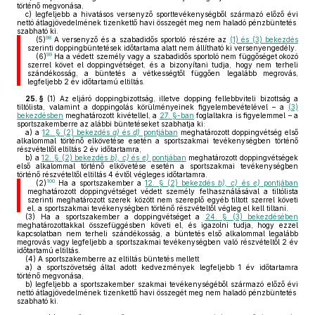
történő megvonása,
c)
legfeljebb a hivatásos versenyző sporttevékenységből származó előző évi
nettó átlagjövedelmének tizenkettő havi összegét meg nem haladó pénzbüntetés
szabható ki.
98
(5)
A versenyző és a szabadidős sportoló részére az
(1) és (3) bekezdés
szerinti doppingbüntetések időtartama alatt nem állítható ki versenyengedély.
99
(6)
Ha a védett személy vagy a szabadidős sportoló nem függőséget okozó
szerrel követ el doppingvétséget, és a bizonyítani tudja, hogy nem terheli
szándékosság, a büntetés a vétkességtől függően legalább megrovás,
legfeljebb 2 év időtartamú eltiltás.
25. §
(1)
Az eljáró doppingbizottság, illetve dopping fellebbviteli bizottság a
tiltólista, valamint a doppingolás körülményeinek figyelembevételével – a
(3)
bekezdésben
meghatározott kivétellel, a
27. §-ban
foglaltakra is figyelemmel – a
sportszakemberre az alábbi büntetéseket szabhatja ki:
a)
a
12. § (2) bekezdés
a)
és
d)
pontjában
meghatározott doppingvétség első
alkalommal történő elkövetése esetén a sportszakmai tevékenységben történő
részvételtől eltiltás 2 év időtartamra,
b)
a
12. § (2) bekezdés
b), c)
és
e)
pontjában
meghatározott doppingvétségek
első alkalommal történő elkövetése esetén a sportszakmai tevékenységben
történő részvételtől eltiltás 4 évtől végleges időtartamra.
100
(2)
Ha a sportszakember a
12. § (2) bekezdés
b), c)
és
e)
pontjában
meghatározott doppingvétséget védett személy felhasználásával a tiltólista
szerinti meghatározott szerek között nem szereplő egyéb tiltott szerrel követi
el, a sportszakmai tevékenységben történő részvételtől végleg el kell tiltani.
(3)
Ha a sportszakember a doppingvétséget a
24. § (3) bekezdésében
meghatározottakkal összefüggésben követi el, és igazolni tudja, hogy ezzel
kapcsolatban nem terheli szándékosság, a büntetés első alkalommal legalább
megrovás vagy legfeljebb a sportszakmai tevékenységben való részvételtől 2 év
időtartamú eltiltás.
(4)
A sportszakemberre az eltiltás büntetés mellett
a)
a sportszövetség által adott kedvezmények legfeljebb 1 év időtartamra
történő megvonása,
b)
legfeljebb a sportszakember szakmai tevékenységéből származó előző évi
nettó átlagjövedelmének tizenkettő havi összegét meg nem haladó pénzbüntetés
szabható ki.