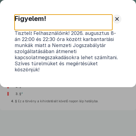
Nemzeti
Jogszabálytár
+
Figyelem!
2011. évi LIV. törvény
Tisztelt Felhasználóink! 2026. augusztus 8-
án 22:00 és 22:30 óra között karbantartási
a sportról szóló
2004. évi I. törvény
munkák miatt a Nemzeti Jogszabálytár
1
módosításáról
szolgáltatásában átmeneti
kapcsolatmegszakadásokra lehet számítani.
Hatályos: 2011. 06. 02. – 2012. 06. 26.
Szíves türelmüket és megértésüket
köszönjük!
2
1. §
3
2. §
4
3. §
4. §
Ez a törvény a kihirdetését követő napon lép hatályba.