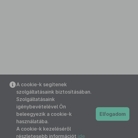
A cookie-k segítenek
szolgáltatásaink biztosításában.
Szolgáltatásaink
igénybevételével Ön
beleegyezik a cookie-k
Elfogadom
használatába.
A cookie-k kezeléséről
részletesebb információt
ide