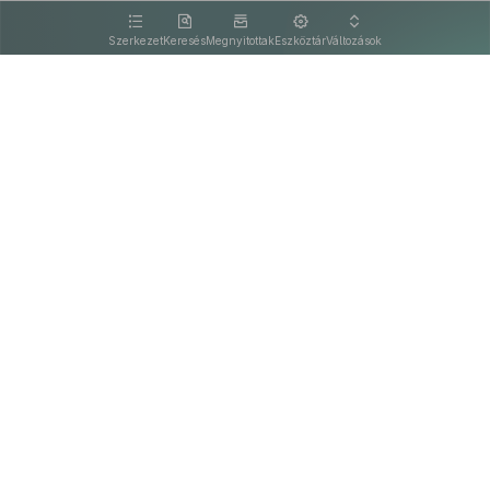
kattintva olvashat.
Szerkezet
Keresés
Megnyitottak
Eszköztár
Változások
Kapcsolat
Felhasználási feltételek
PDF
Akadálymentesítési nyilatkozat
Adatkezelési tájékoztató