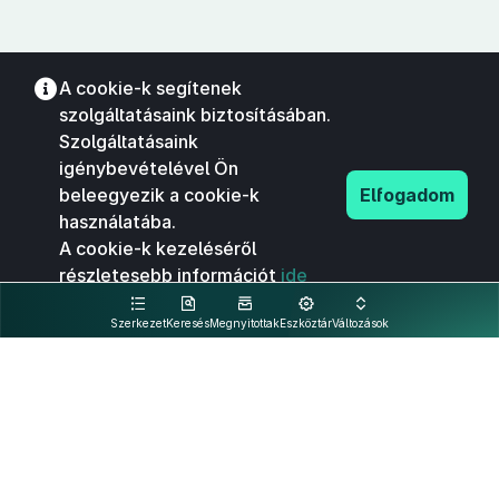
A cookie-k segítenek
szolgáltatásaink biztosításában.
Szolgáltatásaink
igénybevételével Ön
beleegyezik a cookie-k
Elfogadom
használatába.
A cookie-k kezeléséről
részletesebb információt
ide
kattintva olvashat.
Szerkezet
Keresés
Megnyitottak
Eszköztár
Változások