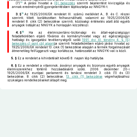
10
(7)
A járási hivatal a
(6) bekezdés
szerinti bejelentést kivizsgálja és
annak eredményéről gyorsjelentésben tájékoztatja az NNGYK-t.
11
3. §
Az 1925/2006/EK rendelet III. számú melléklet A., B. és C. részei
szerinti, tiltott, korlátozottan felhasználható, valamint az 1925/2006/EK
rendelet 8. cikk (2) bekezdése szerinti, közösségi értékelés alatt álló egyéb
anyagok listáját az NNGYK a honlapján közzéteszi.
12
4. §
Ha az élelmiszerlánc-biztonsági és állat-egészségügyi
feladatkörében eljáró fővárosi és kormányhivatal vagy az egészségügyi
hatósági és igazgatási tevékenységről szóló
1991. évi XI. törvény 4. § (5)
bekezdés c) pont cb) alpont
ja szerinti feladatkörében eljáró járási hivatal az
1925/2006/EK rendelet 13. cikk (1) bekezdése alapján a termék forgalmazását
átmenetileg felfüggeszti vagy korlátozza, határozatát az NNGYK-val is közli.
5. §
Ez a rendelet a kihirdetését követő 8. napon lép hatályba.
6. §
Ez a rendelet a vitaminok, ásványi anyagok és bizonyos egyéb anyagok
élelmiszerekhez történő hozzáadásáról szóló, 2006. december 20-i
1925/2006/EK európai parlamenti és tanácsi rendelet 3. cikk (1) és (3)
bekezdése, 8. cikk (2) bekezdése,
13. cikk (1) bekezdése
végrehajtásához
szükséges rendelkezéseket állapít meg.