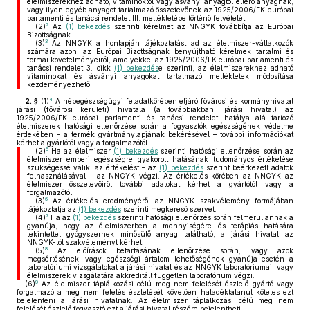
élelmiszerekhez adható, vitaminoktól vagy ásványi anyagtól eltérő anyagnak,
vagy ilyen egyéb anyagot tartalmazó összetevőnek az 1925/2006/EK európai
parlamenti és tanácsi rendelet III. mellékletébe történő felvételét.
2
(2)
Az
(1) bekezdés
szerinti kérelmet az NNGYK továbbítja az Európai
Bizottságnak.
3
(3)
Az NNGYK a honlapján tájékoztatást ad az élelmiszer-vállalkozók
számára azon, az Európai Bizottságnak benyújtható kérelmek tartalmi és
formai követelményeiről, amelyekkel az 1925/2006/EK európai parlamenti és
tanácsi rendelet 3. cikk
(1) bekezdés
e szerinti, az élelmiszerekhez adható
vitaminokat és ásványi anyagokat tartalmazó mellékletek módosítása
kezdeményezhető.
4
2. §
(1)
A népegészségügyi feladatkörében eljáró fővárosi és kormányhivatal
járási (fővárosi kerületi) hivatala (a továbbiakban: járási hivatal) az
1925/2006/EK európai parlamenti és tanácsi rendelet hatálya alá tartozó
élelmiszerek hatósági ellenőrzése során a fogyasztók egészségének védelme
érdekében – a termék gyártmánylapjának bekérésével – további információkat
kérhet a gyártótól vagy a forgalmazótól.
5
(2)
Ha az élelmiszer
(1) bekezdés
szerinti hatósági ellenőrzése során az
élelmiszer emberi egészségre gyakorolt hatásának tudományos értékelése
szükségessé válik, az értékelést – az
(1) bekezdés
szerint beérkezett adatok
felhasználásával – az NNGYK végzi. Az értékelés körében az NNGYK az
élelmiszer összetevőiről további adatokat kérhet a gyártótól vagy a
forgalmazótól.
6
(3)
Az értékelés eredményéről az NNGYK szakvélemény formájában
tájékoztatja az
(1) bekezdés
szerinti megkereső szervet.
7
(4)
Ha az
(1) bekezdés
szerinti hatósági ellenőrzés során felmerül annak a
gyanúja, hogy az élelmiszerben a mennyiségére és terápiás hatására
tekintettel gyógyszernek minősülő anyag található, a járási hivatal az
NNGYK-tól szakvéleményt kérhet.
8
(5)
Az előírások betartásának ellenőrzése során, vagy azok
megsértésének, vagy egészségi ártalom lehetőségének gyanúja esetén a
laboratóriumi vizsgálatokat a járási hivatal és az NNGYK laboratóriumai, vagy
élelmiszerek vizsgálatára akkreditált független laboratórium végzi.
9
(6)
Az élelmiszer táplálkozási célú meg nem felelését észlelő gyártó vagy
forgalmazó a meg nem felelés észlelését követően haladéktalanul köteles ezt
bejelenteni a járási hivatalnak. Az élelmiszer táplálkozási célú meg nem
felelését észlelő fogyasztó ezt a járási hivatal részére bejelentheti.