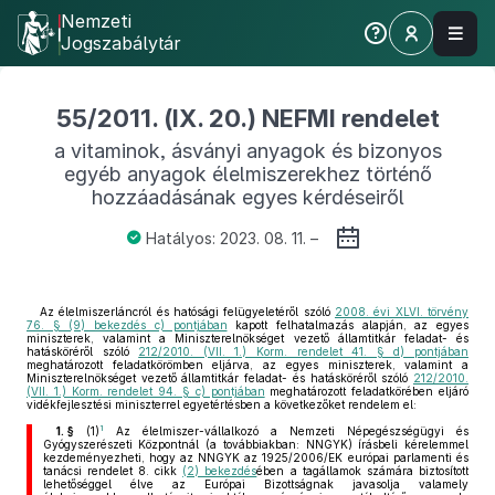
Nemzeti
Jogszabálytár
55/2011. (IX. 20.) NEFMI rendelet
a vitaminok, ásványi anyagok és bizonyos
egyéb anyagok élelmiszerekhez történő
hozzáadásának egyes kérdéseiről
Hatályos: 2023. 08. 11. –
Az élelmiszerláncról és hatósági felügyeletéről szóló
2008. évi XLVI. törvény
76. § (9) bekezdés c) pontjában
kapott felhatalmazás alapján, az egyes
miniszterek, valamint a Miniszterelnökséget vezető államtitkár feladat- és
hatásköréről szóló
212/2010. (VII. 1.) Korm. rendelet 41. § d) pontjában
meghatározott feladatkörömben eljárva, az egyes miniszterek, valamint a
Miniszterelnökséget vezető államtitkár feladat- és hatásköréről szóló
212/2010.
(VII. 1.) Korm. rendelet 94. § c) pontjában
meghatározott feladatkörében eljáró
vidékfejlesztési miniszterrel egyetértésben a következőket rendelem el:
1
1. §
(1)
Az élelmiszer-vállalkozó a Nemzeti Népegészségügyi és
Gyógyszerészeti Központnál (a továbbiakban: NNGYK) írásbeli kérelemmel
kezdeményezheti, hogy az NNGYK az 1925/2006/EK európai parlamenti és
tanácsi rendelet 8. cikk
(2) bekezdés
ében a tagállamok számára biztosított
lehetőséggel élve az Európai Bizottságnak javasolja valamely