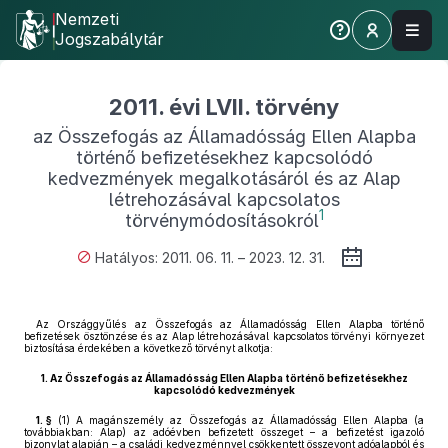
Nemzeti
Jogszabálytár
2011. évi LVII. törvény
az Összefogás az Államadósság Ellen Alapba
történő befizetésekhez kapcsolódó
kedvezmények megalkotásáról és az Alap
létrehozásával kapcsolatos
1
törvénymódosításokról
Hatályos: 2011. 06. 11. – 2023. 12. 31.
Az Országgyűlés az Összefogás az Államadósság Ellen Alapba történő
befizetések ösztönzése és az Alap létrehozásával kapcsolatos törvényi környezet
biztosítása érdekében a következő törvényt alkotja:
1.
Az Összefogás az Államadósság Ellen Alapba történő befizetésekhez
kapcsolódó kedvezmények
1. §
(1)
A magánszemély az Összefogás az Államadósság Ellen Alapba (a
továbbiakban: Alap) az adóévben befizetett összeget – a befizetést igazoló
bizonylat alapján – a családi kedvezménnyel csökkentett összevont adóalapból és