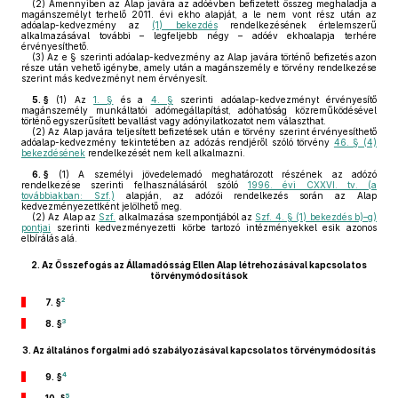
(2)
Amennyiben az Alap javára az adóévben befizetett összeg meghaladja a
magánszemélyt terhelő 2011. évi ekho alapját, a le nem vont rész után az
adóalap-kedvezmény az
(1) bekezdés
rendelkezésének értelemszerű
alkalmazásával további – legfeljebb négy – adóév ekhoalapja terhére
érvényesíthető.
(3)
Az e § szerinti adóalap-kedvezmény az Alap javára történő befizetés azon
része után vehető igénybe, amely után a magánszemély e törvény rendelkezése
szerint más kedvezményt nem érvényesít.
5. §
(1)
Az
1. §
és a
4. §
szerinti adóalap-kedvezményt érvényesítő
magánszemély munkáltatói adómegállapítást, adóhatóság közreműködésével
történő egyszerűsített bevallást vagy adónyilatkozatot nem választhat.
(2)
Az Alap javára teljesített befizetések után e törvény szerint érvényesíthető
adóalap-kedvezmény tekintetében az adózás rendjéről szóló törvény
46. § (4)
bekezdésének
rendelkezését nem kell alkalmazni.
6. §
(1)
A személyi jövedelemadó meghatározott részének az adózó
rendelkezése szerinti felhasználásáról szóló
1996. évi CXXVI. tv. (a
továbbiakban: Szf.)
alapján, az adózói rendelkezés során az Alap
kedvezményezettként jelölhető meg.
(2)
Az Alap az
Szf.
alkalmazása szempontjából az
Szf. 4. § (1) bekezdés b)–g)
pontjai
szerinti kedvezményezetti körbe tartozó intézményekkel esik azonos
elbírálás alá.
2.
Az Összefogás az Államadósság Ellen Alap létrehozásával kapcsolatos
törvénymódosítások
2
7. §
3
8. §
3.
Az általános forgalmi adó szabályozásával kapcsolatos törvénymódosítás
4
9. §
5