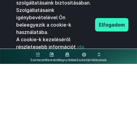
szolgáltatásaink biztosításában.
Szolgáltatásaink
igénybevételével Ön
beleegyezik a cookie-k
Elfogadom
használatába.
A cookie-k kezeléséről
részletesebb információt
ide
kattintva olvashat.
Szerkezet
Keresés
Megnyitottak
Eszköztár
Változások