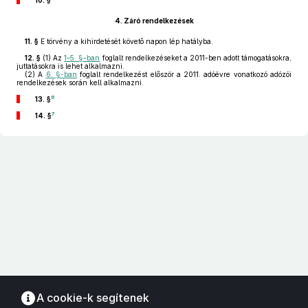
10. §
4.
Záró rendelkezések
11. §
E törvény a kihirdetését követő napon lép hatályba.
12. §
(1)
Az
1–5. §-ban
foglalt rendelkezéseket a 2011-ben adott támogatásokra,
juttatásokra is lehet alkalmazni.
(2)
A
6. §-ban
foglalt rendelkezést először a 2011. adóévre vonatkozó adózói
rendelkezések során kell alkalmazni.
6
13. §
7
14. §
A cookie-k segítenek