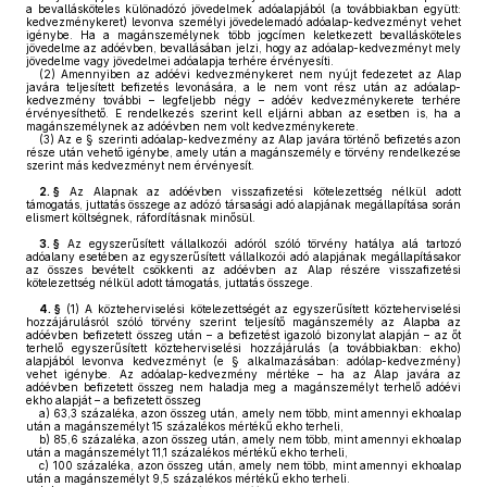
a bevallásköteles különadózó jövedelmek adóalapjából (a továbbiakban együtt:
kedvezménykeret) levonva személyi jövedelemadó adóalap-kedvezményt vehet
igénybe. Ha a magánszemélynek több jogcímen keletkezett bevallásköteles
jövedelme az adóévben, bevallásában jelzi, hogy az adóalap-kedvezményt mely
jövedelme vagy jövedelmei adóalapja terhére érvényesíti.
(2)
Amennyiben az adóévi kedvezménykeret nem nyújt fedezetet az Alap
javára teljesített befizetés levonására, a le nem vont rész után az adóalap-
kedvezmény további – legfeljebb négy – adóév kedvezménykerete terhére
érvényesíthető. E rendelkezés szerint kell eljárni abban az esetben is, ha a
magánszemélynek az adóévben nem volt kedvezménykerete.
(3)
Az e § szerinti adóalap-kedvezmény az Alap javára történő befizetés azon
része után vehető igénybe, amely után a magánszemély e törvény rendelkezése
szerint más kedvezményt nem érvényesít.
2. §
Az Alapnak az adóévben visszafizetési kötelezettség nélkül adott
támogatás, juttatás összege az adózó társasági adó alapjának megállapítása során
elismert költségnek, ráfordításnak minősül.
3. §
Az egyszerűsített vállalkozói adóról szóló törvény hatálya alá tartozó
adóalany esetében az egyszerűsített vállalkozói adó alapjának megállapításakor
az összes bevételt csökkenti az adóévben az Alap részére visszafizetési
kötelezettség nélkül adott támogatás, juttatás összege.
4. §
(1)
A közteherviselési kötelezettségét az egyszerűsített közteherviselési
hozzájárulásról szóló törvény szerint teljesítő magánszemély az Alapba az
adóévben befizetett összeg után – a befizetést igazoló bizonylat alapján – az őt
terhelő egyszerűsített közteherviselési hozzájárulás (a továbbiakban: ekho)
alapjából levonva kedvezményt (e § alkalmazásában: adólap-kedvezmény)
vehet igénybe. Az adóalap-kedvezmény mértéke – ha az Alap javára az
adóévben befizetett összeg nem haladja meg a magánszemélyt terhelő adóévi
ekho alapját – a befizetett összeg
a)
63,3 százaléka, azon összeg után, amely nem több, mint amennyi ekhoalap
után a magánszemélyt 15 százalékos mértékű ekho terheli,
b)
85,6 százaléka, azon összeg után, amely nem több, mint amennyi ekhoalap
után a magánszemélyt 11,1 százalékos mértékű ekho terheli,
c)
100 százaléka, azon összeg után, amely nem több, mint amennyi ekhoalap
után a magánszemélyt 9,5 százalékos mértékű ekho terheli.