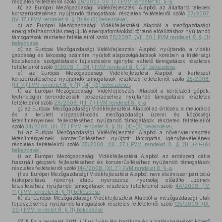
részletes feltételeiről szóló
26/2007. (IV. 17.) FVM rendelet 10. §-a
,
b)
az Európai Mezőgazdasági Vidékfejlesztési Alapból az állattartó telepek
korszerűsítéséhez nyújtandó támogatások részletes feltételeiről szóló
27/2007.
(IV. 17.) FVM rendelet 9. § (1) és (5) bekezdései
,
c)
az Európai Mezőgazdasági Vidékfejlesztési Alapból a mezőgazdasági
energiafelhasználás megújuló energiaforrásokból történő előállításhoz nyújtandó
támogatások részletes feltételeiről szóló
78/2007. (VII. 30.) FVM rendelet 8. § (1)
bekezdése
,
d)
az Európai Mezőgazdasági Vidékfejlesztési Alapból nyújtandó, a vidéki
gazdaság és lakosság számára nyújtott alapszolgáltatások körében a kistérségi
közlekedési szolgáltatások fejlesztésére igénybe vehető támogatások részletes
feltételeiről szóló
9/2008. (I. 24.) FVM rendelet 8. § (2) bekezdése
,
e)
az Európai Mezőgazdasági Vidékfejlesztési Alapból a kertészet
korszerűsítéséhez nyújtandó támogatások részletes feltételeiről szóló
25/2008.
(III. 7.) FVM rendelet 8. § (1), (4)–(6) bekezdései
,
f)
az Európai Mezőgazdasági Vidékfejlesztési Alapból a kertészeti gépek,
technológiai berendezések beszerzéséhez nyújtandó támogatások részletes
feltételeiről szóló
26/2008. (III. 7.) FVM rendelet 8. §-a
,
g)
az Európai Mezőgazdasági Vidékfejlesztési Alapból az öntözés, a melioráció
és a területi vízgazdálkodás mezőgazdasági üzemi és közösségi
létesítményeinek fejlesztéséhez nyújtandó támogatások részletes feltételeiről
szóló
34/2008. (III. 27.) FVM rendelet 9. § (1), (4)–(6) bekezdései
,
h)
az Európai Mezőgazdasági Vidékfejlesztési Alapból a növénytermesztés
létesítményeinek korszerűsítéséhez nyújtott támogatás igénybevételének
részletes feltételeiről szóló
35/2008. (III. 27.) FVM rendelet 8. § (1), (4)–(6)
bekezdései
,
i)
az Európai Mezőgazdasági Vidékfejlesztési Alapból az erdészeti célra
használt géppark fejlesztéséhez és korszerűsítéséhez nyújtandó támogatások
részletes feltételeiről szóló
144/2008. (XI. 7.) FVM rendelet 8. §-a
,
j)
az Európai Mezőgazdasági Vidékfejlesztési Alapból nem élelmiszeripari célú
kiskapacitású, növényi alapú nyersszesz, nyersolaj előállító üzemek
létesítéséhez nyújtandó támogatások részletes feltételeiről szóló
44/2009. (IV.
11.) FVM rendelet 8. § (1) bekezdése
,
k)
az Európai Mezőgazdasági Vidékfejlesztési Alapból a mezőgazdasági utak
fejlesztéséhez nyújtandó támogatások részletes feltételeiről szóló
125/2009. (IX.
29.) FVM rendelet 8. § (1) bekezdése
.
17. §
Ez a rendelet 2011. július 1-jén lép hatályba és a hatálybalépését követő