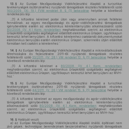
13. §
Az Európai Mezőgazdasági Vidékfejlesztési Alapból a turisztikai
tevékenységek ösztönzéséhez nyújtandó támogatások részletes feltételeiről szóló
160/2009. (XI. 19.) FVM rendelet 8. § (1) bekezdése
helyébe a következő
rendelkezés lép:
„(1) A kifizetési kérelmet postai úton vagy amennyiben annak feltételei
fennállnak, az egyes mezőgazdasági és agrár-vidékfejlesztési támogatások
igénybevétele esetén az elektronikus kérelembenyújtás alkalmazásáról szóló
80/2008. (IV. 4.) Korm. rendeletben
meghatározottak szerint, az elektronikus
űrlapkitöltő szolgáltatás segítségével előállított elektronikus űrlapon, ügyfélkapun
keresztül lehet benyújtani. A kifizetési kérelemhez csatolandó dokumentumokat
elektronikus benyújtás esetén elektronikus űrlapon, szkennelés útján előállított
formában kell csatolni a kérelemhez.”
14. §
Az Európai Mezőgazdasági Vidékfejlesztési Alapból a mikrovállalkozások
létrehozására és fejlesztésére 2011-től nyújtandó támogatások részletes
feltételeiről szóló
33/2011. (IV. 28.) VM rendelet 13. § (1) bekezdése
helyébe a
következő rendelkezés lép:
„(1) A kifizetési kérelmet a
80/2008. (IV. 4.) Korm. rendeletben
meghatározottak szerint, az elektronikus űrlapkitöltő szolgáltatás segítségével
előállított elektronikus űrlapon, ügyfélkapun keresztül lehet benyújtani az MVH-
hoz.”
15. §
Az Európai Mezőgazdasági Vidékfejlesztési Alapból a turisztikai
tevékenységek ösztönzéséhez 2011-től nyújtandó támogatások részletes
feltételeiről szóló
44/2011. (V. 26.) VM rendelet 15. § (1) bekezdése
helyébe a
következő rendelkezés lép:
„(1) A kifizetési kérelmet az egyes mezőgazdasági és agrár-vidékfejlesztési
támogatások igénybevétele esetén az elektronikus kérelembenyújtás
alkalmazásáról szóló
80/2008. (IV. 4.) Korm. rendeletben
meghatározottak
szerint, az elektronikus űrlapkitöltő szolgáltatás segítségével előállított
elektronikus űrlapon, ügyfélkapun keresztül lehet benyújtani az MVH-hoz.”
16. §
Hatályát veszti
a)
az Európai Mezőgazdasági Vidékfejlesztési Alapból önálló, építéssel nem
járó gépek, technológiai berendezések beszerzéséhez nyújtandó támogatások