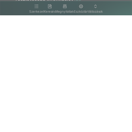
kattintva olvashat.
Szerkezet
Keresés
Megnyitottak
Eszköztár
Változások
Kapcsolat
Felhasználási feltételek
PDF
Akadálymentesítési nyilatkozat
Adatkezelési tájékoztató