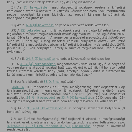
benyújtott kérelme előterjesztésével egyidejűleg visszavonja.
(3) Az
(1) bekezdésben
meghatározott támogatások esetén a kifizetési
kérelemben szereplő adatokra, a kifizetési kérelemhez csatolt dokumentumokra
nézve módosítási kérelem kizárólag az eredeti kérelem benyújtásának
hónapjában nyújtható be.”
3. §
Az R.
17. § (3) bekezdése
helyébe a következő rendelkezés lép:
„(3) A
(2) bekezdés
szerinti támogatások esetén az utolsó kifizetési kérelmet
legkésőbb a művelet megvalósulását követő egy éven belül, de legkésőbb 2015.
január 31-ig kell benyújtani. Amennyiben a művelet megvalósulását követő egy
éven belül nem nyílik meg kifizetési kérelem benyújtási időszak, az utolsó
kifizetési kérelmet legkésőbb abban a kifizetési időszakban – de legkésőbb 2015.
január 31-ig – kell benyújtani, amely a művelet megvalósulása után elsőként
nyílik meg.”
4. §
Az R.
24. § (1) bekezdése
helyébe a következő rendelkezés lép:
„(1) A
33. § (4) bekezdésében
meghatározott kivétellel az ügyfél a helyt adó
vagy részben helyt adó támogatási határozat közlésétől számított 9 hónapon belül
köteles kifizetési kérelmet benyújtani, amellyel olyan kiadás is elszámolásra
kerül, amely nem minősül egyéb elszámolható kiadásnak.”
5. §
Az R. a következő
36/D. §-sal
egészül ki:
„
36/D. §
(1) E rendeletnek az Európai Mezőgazdasági Vidékfejlesztési Alap
társfinanszírozásában megvalósuló támogatások kifizetési rendjéről szóló
miniszteri rendeletek módosításáról szóló 57/2011. (VI. 20.) VM rendelettel
megállapított
24. § (1) bekezdését
és
33. § (4) bekezdését
a 2010. december 23-
án jogerős támogatási határozattal le nem zárt eljárásokban is alkalmazni kell.”
6. §
Az R.
33. § (4) bekezdésében
a „6 hónapos” szövegrész helyébe a „9
hónapos” szöveg lép.
7. §
Az Európai Mezőgazdasági Vidékfejlesztési Alapból a mezőgazdasági
termékek értéknöveléséhez nyújtandó támogatások részletes feltételeiről szóló
47/2008. (IV. 17.) FVM rendelet 9. § (1) bekezdése
helyébe a következő
rendelkezés lép: