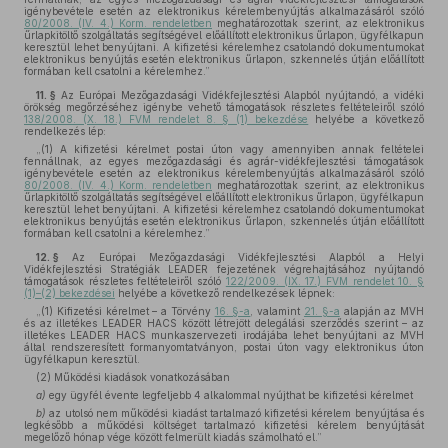
igénybevétele esetén az elektronikus kérelembenyújtás alkalmazásáról szóló
80/2008. (IV. 4.) Korm. rendeletben
meghatározottak szerint, az elektronikus
űrlapkitöltő szolgáltatás segítségével előállított elektronikus űrlapon, ügyfélkapun
keresztül lehet benyújtani. A kifizetési kérelemhez csatolandó dokumentumokat
elektronikus benyújtás esetén elektronikus űrlapon, szkennelés útján előállított
formában kell csatolni a kérelemhez.”
11. §
Az Európai Mezőgazdasági Vidékfejlesztési Alapból nyújtandó, a vidéki
örökség megőrzéséhez igénybe vehető támogatások részletes feltételeiről szóló
138/2008. (X. 18.) FVM rendelet 8. § (1) bekezdése
helyébe a következő
rendelkezés lép:
„(1) A kifizetési kérelmet postai úton vagy amennyiben annak feltételei
fennállnak, az egyes mezőgazdasági és agrár-vidékfejlesztési támogatások
igénybevétele esetén az elektronikus kérelembenyújtás alkalmazásáról szóló
80/2008. (IV. 4.) Korm. rendeletben
meghatározottak szerint, az elektronikus
űrlapkitöltő szolgáltatás segítségével előállított elektronikus űrlapon, ügyfélkapun
keresztül lehet benyújtani. A kifizetési kérelemhez csatolandó dokumentumokat
elektronikus benyújtás esetén elektronikus űrlapon, szkennelés útján előállított
formában kell csatolni a kérelemhez.”
12. §
Az Európai Mezőgazdasági Vidékfejlesztési Alapból a Helyi
Vidékfejlesztési Stratégiák LEADER fejezetének végrehajtásához nyújtandó
támogatások részletes feltételeiről szóló
122/2009. (IX. 17.) FVM rendelet 10. §
(1)–(2) bekezdései
helyébe a következő rendelkezések lépnek:
„(1) Kifizetési kérelmet – a Törvény
16. §-a
, valamint
21. §-a
alapján az MVH
és az illetékes LEADER HACS között létrejött delegálási szerződés szerint – az
illetékes LEADER HACS munkaszervezeti irodájába lehet benyújtani az MVH
által rendszeresített formanyomtatványon, postai úton vagy elektronikus úton
ügyfélkapun keresztül.
(2) Működési kiadások vonatkozásában
a)
egy ügyfél évente legfeljebb 4 alkalommal nyújthat be kifizetési kérelmet
b)
az utolsó nem működési kiadást tartalmazó kifizetési kérelem benyújtása és
legkésőbb a működési költséget tartalmazó kifizetési kérelem benyújtását
megelőző hónap vége között felmerült kiadás számolható el.”