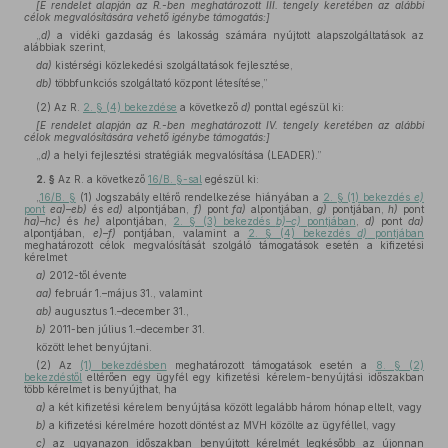
[E rendelet alapján az R.-ben meghatározott III. tengely keretében az alábbi
célok megvalósítására vehető igénybe támogatás:]
„
d)
a vidéki gazdaság és lakosság számára nyújtott alapszolgáltatások az
alábbiak szerint,
da)
kistérségi közlekedési szolgáltatások fejlesztése,
db)
többfunkciós szolgáltató központ létesítése,”
(2)
Az R.
2. § (4) bekezdése
a következő
d)
ponttal egészül ki:
[E rendelet alapján az R.-ben meghatározott IV. tengely keretében az alábbi
célok megvalósítására vehető igénybe támogatás:]
„
d)
a helyi fejlesztési stratégiák megvalósítása (LEADER).”
2. §
Az R. a következő
16/B. §-sal
egészül ki:
„
16/B. §
(1) Jogszabály eltérő rendelkezése hiányában a
2. § (1) bekezdés
e)
pont
ea)–eb)
és
ed)
alpontjában,
f)
pont
fa)
alpontjában,
g)
pontjában,
h)
pont
ha)–hc)
és
he)
alpontjában,
2. § (3) bekezdés
b)–c)
pontjában
,
d)
pont
da)
alpontjában,
e)–f)
pontjában, valamint a
2. § (4) bekezdés
d)
pontjában
meghatározott célok megvalósítását szolgáló támogatások esetén a kifizetési
kérelmet
a)
2012-től évente
aa)
február 1.–május 31., valamint
ab)
augusztus 1.–december 31.,
b)
2011-ben július 1.–december 31.
között lehet benyújtani.
(2) Az
(1) bekezdésben
meghatározott támogatások esetén a
8. § (2)
bekezdéstől
eltérően egy ügyfél egy kifizetési kérelem-benyújtási időszakban
több kérelmet is benyújthat, ha
a)
a két kifizetési kérelem benyújtása között legalább három hónap eltelt, vagy
b)
a kifizetési kérelmére hozott döntést az MVH közölte az ügyféllel, vagy
c)
az ugyanazon időszakban benyújtott kérelmét legkésőbb az újonnan