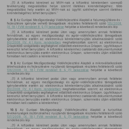
„(1) A kifizetési kérelmet az MVH-nak a kifizetési kérelemben szereplő
tevékenység megvalósítási helye szerint illetékes kirendeltségéhez, több
megvalósítási hely esetén az MVH-nak az ügyfél székhelye szerint illetékes
kirendeltségéhez lehet benyújtani.”
8. §
Az Európai Mezőgazdasági Vidékfejlesztési Alapból a falumegújításra és -
fejlesztésre igénybe vehető támogatások részletes feltételeiről szóló
135/2008.
(X. 18.) FVM rendelet 8. § (1) bekezdése
helyébe a következő rendelkezés lép:
„(1) A kifizetési kérelmet postai úton vagy amennyiben annak feltételei
fennállnak, az egyes mezőgazdasági és agrár-vidékfejlesztési támogatások
igénybevétele esetén az elektronikus kérelembenyújtás alkalmazásáról szóló
80/2008. (IV. 4.) Korm. rendeletben
meghatározottak szerint, az elektronikus
űrlapkitöltő szolgáltatás segítségével előállított elektronikus űrlapon, ügyfélkapun
keresztül lehet benyújtani. A kifizetési kérelemhez csatolandó dokumentumokat
elektronikus benyújtás esetén elektronikus űrlapon, szkennelés útján előállított
formában kell csatolni a kérelemhez.”
9. §
Az Európai Mezőgazdasági Vidékfejlesztési Alapból a mikrovállalkozások
létrehozására és fejlesztésére nyújtandó támogatások részletes feltételeiről szóló
136/2008. (X. 18.) FVM rendelet 8. § (1) bekezdése
helyébe a következő
rendelkezés lép:
„(1) A kifizetési kérelmet postai úton vagy amennyiben annak feltételei
fennállnak, az egyes mezőgazdasági és agrár-vidékfejlesztési támogatások
igénybevétele esetén az elektronikus kérelembenyújtás alkalmazásáról szóló
80/2008. (IV. 4.) Korm. rendeletben
meghatározottak szerint, az elektronikus
űrlapkitöltő szolgáltatás segítségével előállított elektronikus űrlapon, ügyfélkapun
keresztül lehet benyújtani. A kifizetési kérelemhez csatolandó dokumentumokat
elektronikus benyújtás esetén elektronikus űrlapon, szkennelés útján előállított
formában kell csatolni a kérelemhez.”
10. §
Az Európai Mezőgazdasági Vidékfejlesztési Alapból a turisztikai
tevékenységek ösztönzéséhez nyújtandó támogatások részletes feltételeiről szóló
137/2008. (X. 18.) FVM rendelet 8. § (1) bekezdése
helyébe a következő
rendelkezés lép:
„(1) A kifizetési kérelmet postai úton vagy amennyiben annak feltételei
fennállnak, az egyes mezőgazdasági és agrár-vidékfejlesztési támogatások