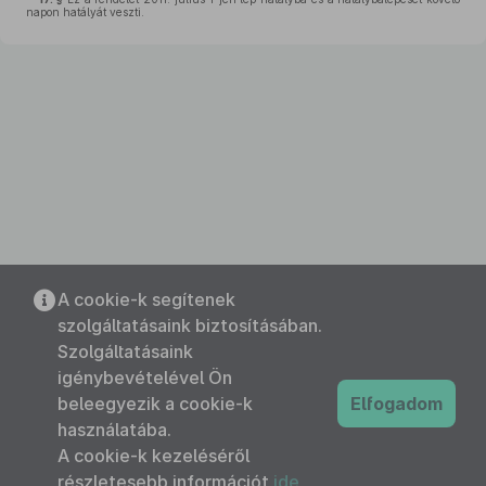
napon hatályát veszti.
A cookie-k segítenek
szolgáltatásaink biztosításában.
Szolgáltatásaink
igénybevételével Ön
beleegyezik a cookie-k
Elfogadom
használatába.
A cookie-k kezeléséről
részletesebb információt
ide