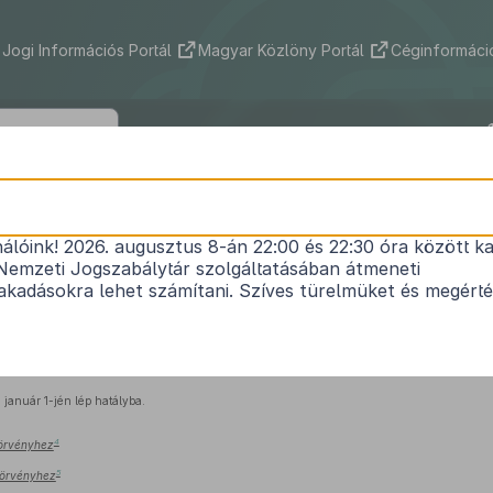
Jogi Információs Portál
Magyar Közlöny Portál
Céginformáció
2011. évi LXIII. törvény
nálóink! 2026. augusztus 8-án 22:00 és 22:30 óra között ka
Törvénykönyvről szóló
1978. évi IV. törvény
és egye
Nemzeti Jogszabálytár szolgáltatásában átmeneti
zügyi bűncselekményekkel összefüggő módosítás
kadásokra lehet számítani. Szíves türelmüket és megért
Hatályos: 2012. 01. 02. – 2012. 06. 26.
 január 1-jén lép hatályba.
4
 törvényhez
5
 törvényhez