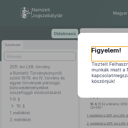
Nemzeti
Magyar 
Jogszabálytár
Ugrás
Oldalmenü
a
tartalomra
Szerkezet
Figyelem!
Tisztelt Felhasz
2011. évi LXIII. törvény
a Büntető 
munkák miatt a 
pén
a Büntető Törvénykönyvről
kapcsolatmegsza
szóló 1978. évi IV. törvény és
köszönjük!
egyes törvények pénzügyi
bűncselekményekkel
összefüggő módosításáról
2
1–9. §
1–9. §
10. §
(1)
Ez a törvény 2012.
10. §
3
(2)–(15)
1. melléklet
1. melléklet a 2011. évi LXIII.
2. melléklet
2. melléklet a 2011. évi LXIII.