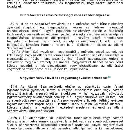
köteles a jelentésben feltüntetni, és megindokolni, hogy azokat miért nem
fogadta el.
Büntetőeljárás és más felelősségre vonás kezdeményezése
30. §
(1)
Ha az Állami Számvevőszék az ellenőrzése során bűncselekmény
gyanúját állapítja meg, megállapításait köteles az illetékes hatósággal
haladéktalanul közölni. Egyéb jogellenes cselekmény esetén a felelősség
tisztázását, érvényesítését kezdeményezheti. A megkeresett szervezet az eljárás
megindításával kapcsolatos álláspontjáról – törvény eltérő rendelkezése
hiányában – hatvan napon belül, az eljárás eredményéről pedig annak
befejezését követően harminc napon belül tájékoztatni köteles az Állami
Számvevőszéket.
(2)
Az Állami Számvevőszék megbízásából ellenőrzést végző személynek
kötelessége, hogy az ellenőrzés során az általa felelősként megjelölt személlyel a
megállapításait írásban ismertesse, és tőle írásbeli magyarázatot kérjen. A
felelősként megjelölt személy az írásbeli magyarázatot tizenöt napon belül
köteles megadni; annak elfogadásáról, vagy elutasításáról az ellenőrzést
végzőnek harminc napon belül írásban kell nyilatkoznia.
90
A figyelemfelhívó levél és a vagyonmegóvási intézkedések
31. §
Az Állami Számvevőszék elnöke az ellenőrzés során feltárt
jogszabálysértő gyakorlat, illetve a vagyon rendeltetésellenes vagy pazarló
felhasználásának megszüntetése érdekében – ha jogszabály súlyosabb
jogkövetkezmény alkalmazását nem írja elő – figyelemfelhívó levéllel fordulhat
az ellenőrzött szerv vezetőjéhez. A szerv vezetője a figyelemfelhívó levélben
foglaltakat tizenöt napon belül – testületi szerv a soron következő ülésén –
köteles elbírálni, a megfelelő intézkedést megtenni és erről az Állami
Számvevőszék elnökét értesíteni.
31/A. §
(1)
Amennyiben az ellenőrzés rendeltetésellenes vagy pazarló
felhasználást, illetve ennek veszélyét tárja fel, vagy az ellenőrzött szervezet
által a pénzeszközök kezelésére vonatkozó szabályok súlyos megsértésével
történő károkozást, illetve ennek veszélyét állapítja meg, a kár megelőzése,