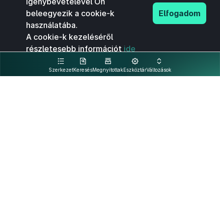
igénybevételével Ön
beleegyezik a cookie-k
Elfogadom
használatába.
A cookie-k kezeléséről
részletesebb információt
ide
kattintva olvashat.
Szerkezet
Keresés
Megnyitottak
Eszköztár
Változások
Kapcsolat