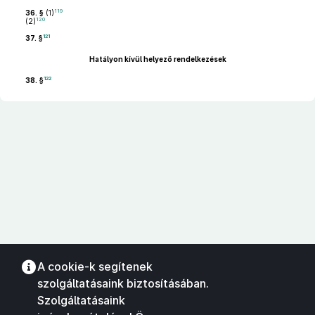
119
36. §
(1)
120
(2)
121
37. §
Hatályon kívül helyező rendelkezések
122
38. §
A cookie-k segítenek
szolgáltatásaink biztosításában.
Szolgáltatásaink