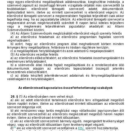
vagy egyes ellenőrzési megállapítások alátámasztása, kiegészítése indokolja, a
számvevő jogosult az összefüggő tények vizsgálata céljából más szervezettől (a
továbbiakban: ellenőrzést támogató szervezet) adatot, dokumentációt,
tájékoztatást kérni, illetve az érintett szervezetnél is ellenőrzést végezni. Az
ellenőrzést támogató szervezet a megkeresésben foglaltak teljesítését csak akkor
tagadhatja meg, ha az jogszabályba ütközik. Az ellenőrzést támogató szervezet a
megkeresést annak megérkezésétől számított 8 napon belül köteles teljesíteni
vagy a megkeresés teljesítésének jogszabályi akadályát az Állami
Számvevőszékkel közölni.
(4)
Az Állami Számvevőszék megbízásából ellenőrzést végző személy felelős
a)
az ellenőrzési feladatnak az ellenőrzési programban foglaltak szerinti
végrehajtásáért,
b)
azért, hogy az ellenőrzési program által meghatározott körben minden
lényeges tény megállapításra, feltárásra és írásban rögzítésre kerüljön,
c)
a megállapítások helytállóságáért és azok adatszerű megalapozásáért.
(5)
Az ellenőrzés vezetője felelős
a)
az ellenőrzés előkészítéséért, az ellenőrzési feladatok összehangolásáért és
eredményes lefolytatásáért,
b)
a számvevők által írásba foglalt megállapítások és a rendelkezésére álló
dokumentumok alapján az ellenőrzés tapasztalatait összegző jelentés
tervezetének elkészítéséért,
c)
az általa készített jelentéstervezet adatainak és ténymegállapításainak
valódiságáért és helytállóságáért.
Az ellenőrzéssel kapcsolatos összeférhetetlenségi szabályok
26. §
(1)
Az ellenőrzésben nem vehet részt:
a)
aki az adott ellenőrzést tartalmazó ellenőrzési terv elfogadását megelőző
három naptári évben, illetve az ellenőrzéssel érintett időszakban az ellenőrzött
szervezet dolgozója volt,
b)
aki rendszeres vagy tartós megbízási vagy vállalkozási jogviszonyban állt
az ellenőrzött szervezetnél az ellenőrzés megkezdését megelőző három naptári
évben, illetve az ellenőrzéssel érintett időszakban,
c)
aki az ellenőrzött szervezetnél bármely egyéb, megengedett tevékenységet
végez, vagy az ellenőrzött időszakban ilyen tevékenységet végzett,
75
d)
aki az ellenőrzött szervezet vezetőjének a
Kttv.
szerinti hozzátartozója,