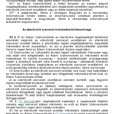
nyilvánosságra hozható, vagy egyéb módon hozzáférhetővé tehető.
93
(5)
Az Állami Számvevőszék a feltárt tényeket, az ezeken alapuló
megállapításokat, következtetéseket záró megbeszélés keretében egyeztetheti az
ellenőrzött szervezet vezetőjével vagy az általa megbízott személlyel.
94
(6)
A polgármester, illetve a vármegyei közgyűlés és a nemzetiségi
önkormányzat elnöke köteles az önkormányzatra vonatkozó jelentést a
képviselő-testülettel, a közgyűléssel, illetve a nemzetiségi önkormányzat
testületével megismertetni.
Az ellenőrzött szervezet intézkedési kötelezettsége
33. §
(1)
Az Állami Számvevőszék az ellenőrzési megállapításait tartalmazó
jelentését megküldi az ellenőrzött szervezet vezetőjének. Az ellenőrzött
szervezet vezetője köteles a jelentésben foglalt megállapításokhoz kapcsolódó
intézkedési tervet összeállítani, és azt a jelentés kézhezvételétől számított
harminc napon belül az Állami Számvevőszék részére megküldeni.
(2)
Amennyiben az intézkedési tervben foglalt intézkedések hiányosak vagy
más okból nem elfogadhatók, az Állami Számvevőszék az intézkedési tervet
indokolással és tizenöt munkanap – testületi döntéshozatal szükségessége
esetén a következő testületi ülést követő öt munkanap – póthatáridő tűzésével
visszaküldi kijavításra, kiegészítésre az ellenőrzött szervezet vezetőjének, és
erről egyidejűleg értesíti a belső ellenőrzést végző személyt, illetve szervezetet.
(3)
Amennyiben az ellenőrzött szervezet vezetője nem küldi meg határidőben
az intézkedési tervet vagy továbbra sem elfogadható intézkedési tervet küld, az
Állami Számvevőszék elnöke
a)
az ellenőrzött szervezet vezetőjével szemben büntető- vagy fegyelmi
eljárás megindítását kezdeményezheti;
b)
kezdeményezheti az illetékes hatóságnál, illetve szervezetnél az
ellenőrzött szervezetet megillető, az államháztartás valamelyik alrendszeréből
származó támogatások vagy egyéb juttatások folyósításának, illetve a személyi
jövedelemadó 1%-ából történő felajánlásokból való részesedés lehetőségének
felfüggesztését.
(4)
A
(3) bekezdés
ben meghatározott esetekben a megkeresett illetékes
személy vagy szervezet köteles intézkedni, és erről az Állami Számvevőszék
elnökét harminc napon belül írásban értesíteni.
(5)
Ha az ellenőrzött szervezet vezetője intézkedési kötelezettségét utóbb
teljesítette, az Állami Számvevőszék a
(3) bekezdés
e b) pontja szerinti hatóságot