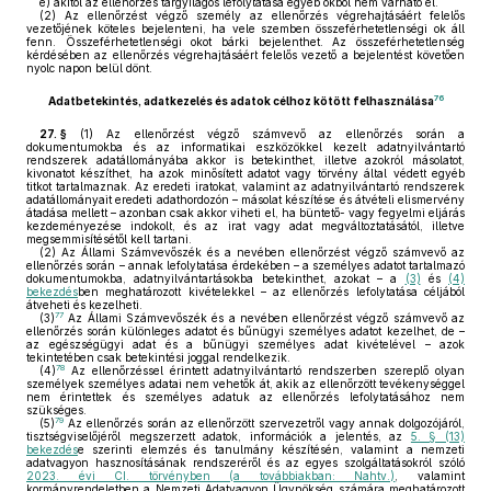
e)
akitől az ellenőrzés tárgyilagos lefolytatása egyéb okból nem várható el.
(2)
Az ellenőrzést végző személy az ellenőrzés végrehajtásáért felelős
vezetőjének köteles bejelenteni, ha vele szemben összeférhetetlenségi ok áll
fenn. Összeférhetetlenségi okot bárki bejelenthet. Az összeférhetetlenség
kérdésében az ellenőrzés végrehajtásáért felelős vezető a bejelentést követően
nyolc napon belül dönt.
76
Adatbetekintés, adatkezelés és adatok célhoz kötött felhasználása
27. §
(1)
Az ellenőrzést végző számvevő az ellenőrzés során a
dokumentumokba és az informatikai eszközökkel kezelt adatnyilvántartó
rendszerek adatállományába akkor is betekinthet, illetve azokról másolatot,
kivonatot készíthet, ha azok minősített adatot vagy törvény által védett egyéb
titkot tartalmaznak. Az eredeti iratokat, valamint az adatnyilvántartó rendszerek
adatállományait eredeti adathordozón – másolat készítése és átvételi elismervény
átadása mellett – azonban csak akkor viheti el, ha büntető- vagy fegyelmi eljárás
kezdeményezése indokolt, és az irat vagy adat megváltoztatásától, illetve
megsemmisítésétől kell tartani.
(2)
Az Állami Számvevőszék és a nevében ellenőrzést végző számvevő az
ellenőrzés során – annak lefolytatása érdekében – a személyes adatot tartalmazó
dokumentumokba, adatnyilvántartásokba betekinthet, azokat – a
(3)
és
(4)
bekezdés
ben meghatározott kivételekkel – az ellenőrzés lefolytatása céljából
átveheti és kezelheti.
77
(3)
Az Állami Számvevőszék és a nevében ellenőrzést végző számvevő az
ellenőrzés során különleges adatot és bűnügyi személyes adatot kezelhet, de –
az egészségügyi adat és a bűnügyi személyes adat kivételével – azok
tekintetében csak betekintési joggal rendelkezik.
78
(4)
Az ellenőrzéssel érintett adatnyilvántartó rendszerben szereplő olyan
személyek személyes adatai nem vehetők át, akik az ellenőrzött tevékenységgel
nem érintettek és személyes adatuk az ellenőrzés lefolytatásához nem
szükséges.
79
(5)
Az ellenőrzés során az ellenőrzött szervezetről vagy annak dolgozójáról,
tisztségviselőjéről megszerzett adatok, információk a jelentés, az
5. § (13)
bekezdés
e szerinti elemzés és tanulmány készítésén, valamint a nemzeti
adatvagyon hasznosításának rendszeréről és az egyes szolgáltatásokról szóló
2023. évi CI. törvényben (a továbbiakban: Nahtv.)
, valamint
kormányrendeletben a Nemzeti Adatvagyon Ügynökség számára meghatározott