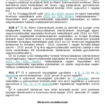
a vagyonnyilatkozat kezelőjénél lévő, az Állami Számvevőszék elnökével, illetve
alelnökével közös háztartásban élő házas- vagy élettársának, gyermekeinek
vagyonnyilatkozatát a vagyonnyilatkozat kezelője 2023. augusztus 1. napjáig
őrzi.
(3)
Az Országgyűlésről szóló
2012. évi XXXVI. törvény
és egyes kapcsolódó
116
törvények módosításáról szóló
2022. évi XVIII. törvény
hatálybalépésekor
folyamatban lévő, vagyonnyilatkozattal kapcsolatos eljárásokban az eljárás
megindulásakor hatályos szabályokat kell alkalmazni.
117
35/B. §
(1)
Az Állami Számvevőszék elnöke és alelnöke az európai uniós
költségvetési források felhasználásának ellenőrzésével összefüggő egyes,
vagyonnyilatkozattal kapcsolatos törvények módosításáról szóló 2022. évi XXXI.
törvénnyel megállapított rendelkezéseknek megfelelően, az Európai Bizottság
kérésére egyes törvényeknek a kondicionalitási eljárás eredményes lezárása
érdekében szükséges módosításáról szóló 2022. évi LVI. törvénnyel megállapított
tartalommal és formában először – 2022. november 1. napján fennálló állapot
szerint − 2023. január 31-ig tesz vagyonnyilatkozatot, amelyhez csatolja a vele
közös háztartásban élő házastársának, élettársának, továbbá gyermekének
vagyonnyilatkozatát is.
(2)
Az európai uniós költségvetési források felhasználásának ellenőrzésével
összefüggő egyes, vagyonnyilatkozattal kapcsolatos törvények módosításáról szóló
2022. évi XXXI. törvény
hatálybalépése napján folyamatban lévő
vagyonnyilatkozattal kapcsolatos eljárásokban az eljárás megindulása napján
hatályos szabályokat kell alkalmazni.
118
35/C. §
(1)
A számvevői közszolgálati szerződést – a
15. § (1b)
és
(1c)
bekezdés
e szerinti tartalommal – 2023. január 15-ig kell megkötni.
(2)
Ha a számvevői közszolgálati szerződés az
(1) bekezdés
szerinti
határidőben a számvevőnek felróható okból nem kerül megkötésre, a számvevő
jogviszonya a
Kttv. 72. § (3) bekezdés
ében foglaltaknak megfelelően szűnik
meg.
(3)
A számvevő illetménye nem lehet kevesebb annál, mint amekkora
összegre illetményként a kinevezési okirat alapján 2022. december 31. napján
jogosult volt.
Módosító rendelkezések