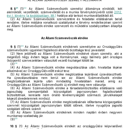
AZ ÁLLAMI SZÁMVEVŐSZÉK SZEMÉLYI ÁLLOMÁNYA
21
22
8. §
(1)
Az Állami Számvevőszék személyi állománya elnökből, két
alelnökből, vezetőkből, számvevőkből és a munka törvénykönyvéről szóló
2012.
évi I. törvény (a továbbiakban: Mt.)
hatálya alá tartozó munkavállalókból áll.
(2)
Az Állami Számvevőszék szervezetére és feladatai ellátásának belső
rendjére, illetve módjára vonatkozó szabályokat e törvény rendelkezései szerint
az Állami Számvevőszék elnöke szervezeti és működési szabályzatban állapítja
meg.
Az Állami Számvevőszék elnöke
23
9. §
(1)
Az Állami Számvevőszék elnökének személyére az Országgyűlés
számvevőszéki ügyekkel foglalkozó állandó bizottsága tesz javaslatot.
(2)
Nem jelölhető az Állami Számvevőszék elnökévé olyan személy, aki a
megelőző négy évben tagja volt a Kormánynak, vagy bármely párt országos
(központi) szervezetében választott vezető tisztséget töltött be.
24
(3)
(4)
Az Állami Számvevőszék elnöke megválasztása után, hivatalba lépése
alkalmával az Országgyűlés előtt esküt tesz.
(5)
Az Állami Számvevőszék elnöke megbízatása lejártával újraválasztható.
Ha újraválasztására nem kerül sor, az Állami Számvevőszék elnöke
megbízatásának lejárta után mindaddig hivatalában marad, amíg az
Országgyűlés az Állami Számvevőszék új elnökét meg nem választja.
(6)
Az Állami Számvevőszék elnöke a társadalombiztosítás ellátásaira való
jogosultság szempontjából közszolgálati jogviszonyban foglalkoztatott
biztosítottnak, keresete nem önálló tevékenységből származó, járulékalapot
képező jövedelemnek minősül.
(7)
Az Állami Számvevőszék elnöke megbízatásának időtartama közigazgatási
szervnél közszolgálati jogviszonyban töltött időnek, illetve nyugdíjra jogosító
szolgálati időnek számít.
(8)
Az Állami Számvevőszék elnökének minden naptári évben negyven
munkanap szabadság jár.
25
(9)
10. §
(1)
Az Állami Számvevőszék elnökét az országgyűlési képviselővel