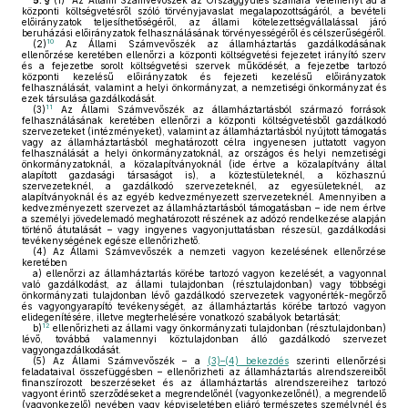
5. §
(1)
Az Állami Számvevőszék az Országgyűlés számára véleményt ad a
központi költségvetésről szóló törvényjavaslat megalapozottságáról, a bevételi
előirányzatok teljesíthetőségéről, az állami kötelezettségvállalással járó
beruházási előirányzatok felhasználásának törvényességéről és célszerűségéről.
10
(2)
Az Állami Számvevőszék az államháztartás gazdálkodásának
ellenőrzése keretében ellenőrzi a központi költségvetési fejezetet irányító szerv
és a fejezetbe sorolt költségvetési szervek működését, a fejezetbe tartozó
központi kezelésű előirányzatok és fejezeti kezelésű előirányzatok
felhasználását, valamint a helyi önkormányzat, a nemzetiségi önkormányzat és
ezek társulása gazdálkodását.
11
(3)
Az Állami Számvevőszék az államháztartásból származó források
felhasználásának keretében ellenőrzi a központi költségvetésből gazdálkodó
szervezeteket (intézményeket), valamint az államháztartásból nyújtott támogatás
vagy az államháztartásból meghatározott célra ingyenesen juttatott vagyon
felhasználását a helyi önkormányzatoknál, az országos és helyi nemzetiségi
önkormányzatoknál, a közalapítványoknál (ide értve a közalapítvány által
alapított gazdasági társaságot is), a köztestületeknél, a közhasznú
szervezeteknél, a gazdálkodó szervezeteknél, az egyesületeknél, az
alapítványoknál és az egyéb kedvezményezett szervezeteknél. Amennyiben a
kedvezményezett szervezet az államháztartásból támogatásban – ide nem értve
a személyi jövedelemadó meghatározott részének az adózó rendelkezése alapján
történő átutalását – vagy ingyenes vagyonjuttatásban részesül, gazdálkodási
tevékenységének egésze ellenőrizhető.
(4)
Az Állami Számvevőszék a nemzeti vagyon kezelésének ellenőrzése
keretében
a)
ellenőrzi az államháztartás körébe tartozó vagyon kezelését, a vagyonnal
való gazdálkodást, az állami tulajdonban (résztulajdonban) vagy többségi
önkormányzati tulajdonban lévő gazdálkodó szervezetek vagyonérték-megőrző
és vagyongyarapító tevékenységét, az államháztartás körébe tartozó vagyon
elidegenítésére, illetve megterhelésére vonatkozó szabályok betartását;
12
b)
ellenőrizheti az állami vagy önkormányzati tulajdonban (résztulajdonban)
lévő, továbbá valamennyi köztulajdonban álló gazdálkodó szervezet
vagyongazdálkodását.
(5)
Az Állami Számvevőszék – a
(3)–(4) bekezdés
szerinti ellenőrzési
feladataival összefüggésben – ellenőrizheti az államháztartás alrendszereiből
finanszírozott beszerzéseket és az államháztartás alrendszereihez tartozó
vagyont érintő szerződéseket a megrendelőnél (vagyonkezelőnél), a megrendelő
(vagyonkezelő) nevében vagy képviseletében eljáró természetes személynél és