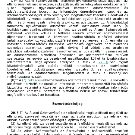
(7)
Az Állami Számvevőszék hatáskörei gyakorlásával összefüggésben az
ellenőrzéseinek megtervezése, előkészítése, illetve lefolytatása érdekében a
27.
§
-ban foglaltak figyelembevételével közvetlen adathozzáférésre és
adatfelhasználásra jogosult az információs önrendelkezési jogról és az
információszabadságról szóló törvényben meghatározott közérdekű adatokat és
közérdekből nyilvános adatokat (a továbbiakban együtt: közadatok) tartalmazó
állami és önkormányzati nyilvántartásokhoz és adatbázisokhoz. A közadatokat
tartalmazó nyilvántartást, adatbázist vezető közfeladatot ellátó szerv (a
továbbiakban: adathozzáférésre felhívott szervezet) az Állami Számvevőszék
felhívását követően köteles a felhívás szerinti közvetlen adathozzáférést
díjmentesen biztosítani. A közvetlen adathozzáférés minősített adatokat
tartalmazó adatokhoz való adathozzáférést nem eredményezhet. Amennyiben a
közvetlen adathozzáférés biztosítása közérdekből egyébként nem nyilvános
személyes adatokhoz, vagy egyéb, törvény által védett titkot tartalmazó
adatokhoz való adathozzáférést is eredményezne, úgy az Állami Számvevőszék
az adathozzáférés biztosítása érdekében az adathozzáférésre felhívott
szervezettel és egyéb szervezetekkel megállapodást köthet (a továbbiakban:
adathozzáférési megállapodás), amelyben a felek a
27. §
-ban foglalt
követelményektől való eltérés nélkül rendelkeznek az adatvédelmi
követelmények biztosításának részletes szabályairól, az adathozzáférés
feltételeiről. Az adathozzáférési megállapodást a felek a honlapjukon
nyilvánosságra hozzák.
89
(8)
A
(7) bekezdés
alkalmazásában adathozzáférésnek minősül a közvetlen
adatátvételt biztosító elektronikus információs rendszeren keresztüli hozzáférés
biztosítása, valamint a közvetlen adatátvételt biztosító elektronikus információs
rendszeren keresztüli hozzáférés biztosítása nélkül az adatok felhívásnak
megfelelő rendelkezésre bocsátása.
Észrevételezési jog
29. §
(1)
Az Állami Számvevőszék az ellenőrzési megállapításait megküldi az
ellenőrzött szervezet vezetőjének vagy az általa megbízott személynek, és
annak, akinek személyes felelősségét állapította meg.
(2)
Az ellenőrzött szervezet vezetője és a felelősként megjelölt személy az
ellenőrzés megállapításaira tizenöt napon belül írásban észrevételt tehet.
(3)
Az Állami Számvevőszék az észrevételre a beérkezésétől számított
harminc napon belül írásban válaszol. A figyelembe nem vett észrevételeket