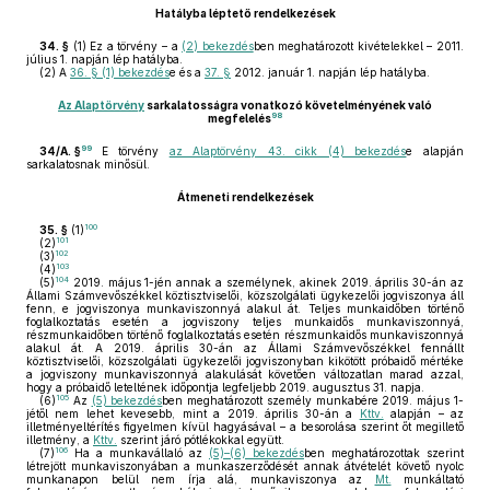
Hatályba léptető rendelkezések
34. §
(1)
Ez a törvény – a
(2) bekezdés
ben meghatározott kivételekkel – 2011.
július 1. napján lép hatályba.
(2)
A
36. § (1) bekezdés
e és a
37. §
2012. január 1. napján lép hatályba.
Az Alaptörvény
sarkalatosságra vonatkozó követelményének való
98
megfelelés
99
34/A. §
E törvény
az Alaptörvény 43. cikk (4) bekezdés
e alapján
sarkalatosnak minősül.
Átmeneti rendelkezések
100
35. §
(1)
101
(2)
102
(3)
103
(4)
104
(5)
2019. május 1-jén annak a személynek, akinek 2019. április 30-án az
Állami Számvevőszékkel köztisztviselői, közszolgálati ügykezelői jogviszonya áll
fenn, e jogviszonya munkaviszonnyá alakul át. Teljes munkaidőben történő
foglalkoztatás esetén a jogviszony teljes munkaidős munkaviszonnyá,
részmunkaidőben történő foglalkoztatás esetén részmunkaidős munkaviszonnyá
alakul át. A 2019. április 30-án az Állami Számvevőszékkel fennállt
köztisztviselői, közszolgálati ügykezelői jogviszonyban kikötött próbaidő mértéke
a jogviszony munkaviszonnyá alakulását követően változatlan marad azzal,
hogy a próbaidő leteltének időpontja legfeljebb 2019. augusztus 31. napja.
105
(6)
Az
(5) bekezdés
ben meghatározott személy munkabére 2019. május 1-
jétől nem lehet kevesebb, mint a 2019. április 30-án a
Kttv.
alapján – az
illetményeltérítés figyelmen kívül hagyásával – a besorolása szerint őt megillető
illetmény, a
Kttv.
szerint járó pótlékokkal együtt.
106
(7)
Ha a munkavállaló az
(5)–(6) bekezdés
ben meghatározottak szerint
létrejött munkaviszonyában a munkaszerződését annak átvételét követő nyolc
munkanapon belül nem írja alá, munkaviszonya az
Mt.
munkáltató