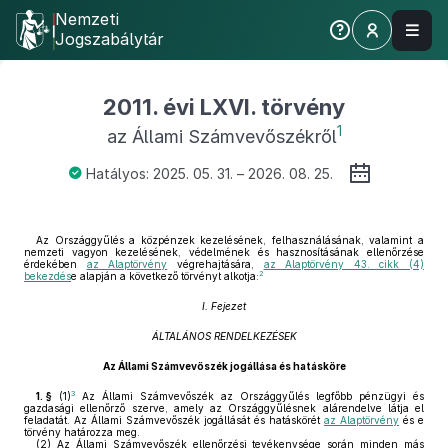
Nemzeti
Jogszabálytár
2011. évi LXVI. törvény
1
az Állami Számvevőszékről
Hatályos: 2025. 05. 31. – 2026. 08. 25.
Az Országgyűlés a közpénzek kezelésének, felhasználásának, valamint a
nemzeti vagyon kezelésének, védelmének és hasznosításának ellenőrzése
érdekében
az Alaptörvény
végrehajtására,
az Alaptörvény 43. cikk (4)
2
bekezdés
e alapján a következő törvényt alkotja:
I. Fejezet
ÁLTALÁNOS RENDELKEZÉSEK
Az Állami Számvevőszék jogállása és hatásköre
3
1. §
(1)
Az Állami Számvevőszék az Országgyűlés legfőbb pénzügyi és
gazdasági ellenőrző szerve, amely az Országgyűlésnek alárendelve látja el
feladatát. Az Állami Számvevőszék jogállását és hatáskörét
az Alaptörvény
és e
törvény határozza meg.
(2)
Az Állami Számvevőszék ellenőrzési tevékenysége során minden más