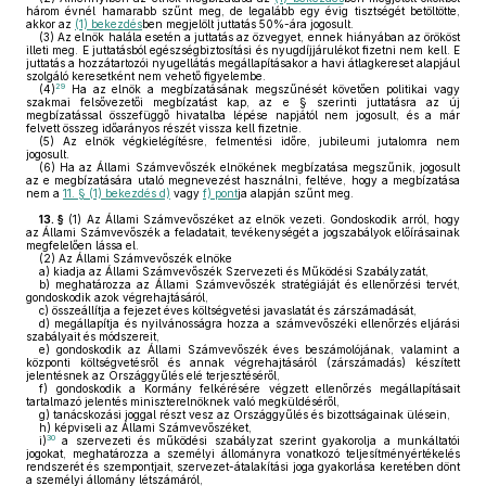
három évnél hamarabb szűnt meg, de legalább egy évig tisztségét betöltötte,
akkor az
(1) bekezdés
ben megjelölt juttatás 50%-ára jogosult.
(3)
Az elnök halála esetén a juttatás az özvegyet, ennek hiányában az örököst
illeti meg. E juttatásból egészségbiztosítási és nyugdíjjárulékot fizetni nem kell. E
juttatás a hozzátartozói nyugellátás megállapításakor a havi átlagkereset alapjául
szolgáló keresetként nem vehető figyelembe.
29
(4)
Ha az elnök a megbízatásának megszűnését követően politikai vagy
szakmai felsővezetői megbízatást kap, az e § szerinti juttatásra az új
megbízatással összefüggő hivatalba lépése napjától nem jogosult, és a már
felvett összeg időarányos részét vissza kell fizetnie.
(5)
Az elnök végkielégítésre, felmentési időre, jubileumi jutalomra nem
jogosult.
(6)
Ha az Állami Számvevőszék elnökének megbízatása megszűnik, jogosult
az e megbízatására utaló megnevezést használni, feltéve, hogy a megbízatása
nem a
11. § (1) bekezdés d)
vagy
f) pont
ja alapján szűnt meg.
13. §
(1)
Az Állami Számvevőszéket az elnök vezeti. Gondoskodik arról, hogy
az Állami Számvevőszék a feladatait, tevékenységét a jogszabályok előírásainak
megfelelően lássa el.
(2)
Az Állami Számvevőszék elnöke
a)
kiadja az Állami Számvevőszék Szervezeti és Működési Szabályzatát,
b)
meghatározza az Állami Számvevőszék stratégiáját és ellenőrzési tervét,
gondoskodik azok végrehajtásáról,
c)
összeállítja a fejezet éves költségvetési javaslatát és zárszámadását,
d)
megállapítja és nyilvánosságra hozza a számvevőszéki ellenőrzés eljárási
szabályait és módszereit,
e)
gondoskodik az Állami Számvevőszék éves beszámolójának, valamint a
központi költségvetésről és annak végrehajtásáról (zárszámadás) készített
jelentésnek az Országgyűlés elé terjesztéséről,
f)
gondoskodik a Kormány felkérésére végzett ellenőrzés megállapításait
tartalmazó jelentés miniszterelnöknek való megküldéséről,
g)
tanácskozási joggal részt vesz az Országgyűlés és bizottságainak ülésein,
h)
képviseli az Állami Számvevőszéket,
30
i)
a szervezeti és működési szabályzat szerint gyakorolja a munkáltatói
jogokat, meghatározza a személyi állományra vonatkozó teljesítményértékelés
rendszerét és szempontjait, szervezet-átalakítási joga gyakorlása keretében dönt
a személyi állomány létszámáról,