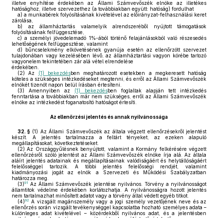
illetve enyhítése érdekében az Állami Számvevőszék elnöke az illetékes
hatósághoz, illetve szervezethez (a továbbiakban együtt: hatóság) fordulhat
a)
a munkabérek folyósításának kivételével az előirányzat-felhasználási keret
zárolása,
b)
az államháztartás valamelyik alrendszeréből nyújtott támogatások
folyósításának felfüggesztése,
c)
a személyi jövedelemadó 1%-ából történő felajánlásokból való részesedés
lehetőségének felfüggesztése, valamint
d)
bűncselekmény elkövetésének gyanúja esetén az ellenőrzött szervezet
tulajdonában vagy kezelésében lévő, az államháztartási vagyon körébe tartozó
vagyonelem tekintetében zár alá vétel elrendelése
érdekében.
(2)
Az
(1) bekezdés
ben meghatározott esetekben a megkeresett hatóság
köteles a szükséges intézkedéseket megtenni, és erről az Állami Számvevőszék
elnökét tizenöt napon belül írásban értesíteni.
(3)
Amennyiben az
(1) bekezdés
ben foglaltak alapján tett intézkedés
fenntartása a továbbiakban már nem szükséges, erről az Állami Számvevőszék
elnöke az intézkedést foganatosító hatóságot értesíti.
Az ellenőrzési jelentés és annak nyilvánossága
32. §
(1)
Az Állami Számvevőszék az általa végzett ellenőrzésekről jelentést
készít. A jelentés tartalmazza a feltárt tényeket, az ezeken alapuló
megállapításokat, következtetéseket.
(2)
Az Országgyűlésnek benyújtott, valamint a Kormány felkérésére végzett
ellenőrzésről szóló jelentést az Állami Számvevőszék elnöke írja alá. Az általa
aláírt jelentés adatainak és megállapításainak valódiságáért és helytállóságáért
felelősséggel tartozik. A többi jelentés felelősségi rendjét, valamint
kiadmányozási jogát az elnök a Szervezeti és Működési Szabályzatban
határozza meg.
91
(3)
Az Állami Számvevőszék jelentése nyilvános. Törvény a nyilvánosságot
államtitok védelme érdekében korlátozhatja. A nyilvánosságra hozott jelentés
nem tartalmazhat minősített adatot vagy a törvény által védett egyéb titkot.
92
(4)
A vizsgált magánszemély vagy a jogi személy vezetőjének neve és az
ellenőrzés során vizsgált tevékenységgel kapcsolatba hozható személyes adata –
különleges adat kivételével – közérdekből nyilvános adat, és a jelentésben