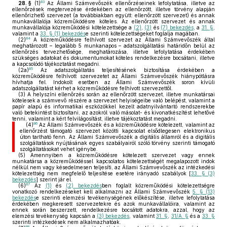
83
28. §
(1)
Az Állami Számvevőszék ellenőrzéseinek lefolytatása, illetve az
ellenőrzések megtervezése érdekében az ellenőrzött, illetve törvény alapján
ellenőrizhető szervezet (a továbbiakban együtt: ellenőrzött szervezet) és annak
munkavállalója közreműködésre köteles. Az ellenőrzött szervezet és annak
munkavállalója közreműködési kötelezettsége a
(2)
,
(3)
és
(7) bekezdés
, a
31. §
,
valamint a
33. § (1) bekezdés
e szerinti kötelezettségeket foglalja magában.
84
(2)
A közreműködésre felhívott szervezet az Állami Számvevőszék által
meghatározott – legalább 5 munkanapos – adatszolgáltatási határidőn belül az
ellenőrzés tervezhetősége, meghatározása, illetve lefolytatása érdekében
szükséges adatokat és dokumentumokat köteles rendelkezésre bocsátani, illetve
a kapcsolódó tájékoztatást megadni.
85
(2a)
Az adatszolgáltatás teljesítésének biztosítása érdekében a
közreműködésre felhívott szervezetet az Állami Számvevőszék hiánypótlásra
hívhatja fel. Indokolt esetben az Állami Számvevőszék soron kívüli
adatszolgáltatást kérhet a közreműködésre felhívott szervezettől.
(3)
A helyszíni ellenőrzés során az ellenőrzött szervezet, illetve munkatársai
kötelesek a számvevő részére a szervezet helyiségeibe való belépést, valamint a
papír alapú és informatikai eszközökkel kezelt adatnyilvántartó rendszerekbe
való betekintést biztosítani, az azokról való másolat- és kivonatkészítést lehetővé
tenni, valamint a kért felvilágosítást, illetve tájékoztatást megadni.
86
(4)
Az Állami Számvevőszék és a közreműködésre kötelezett, valamint az
ellenőrzést támogató szervezet közötti kapcsolat elsődlegesen elektronikus
úton tartható fenn. Az Állami Számvevőszék a digitális államról és a digitális
szolgáltatások nyújtásának egyes szabályairól szóló törvény szerinti támogató
szolgáltatásokat vehet igénybe.
(5)
Amennyiben a közreműködésre kötelezett szervezet vagy ennek
munkatársa a közreműködéssel kapcsolatos kötelezettségét megalapozott indok
nélkül nem vagy késedelmesen teljesíti, az Állami Számvevőszék az intézkedési
kötelezettség nem megfelelő teljesítése esetére irányadó szabályok [
33. § (3)
bekezdés
] szerint jár el.
87
(6)
Az
(1)
és
(2) bekezdés
ben foglalt közreműködési kötelezettségre
vonatkozó rendelkezéseket kell alkalmazni az Állami Számvevőszék
5. § (13)
bekezdés
e szerinti elemzési tevékenységének előkészítése, illetve lefolytatása
érdekében megkeresett szervezetekre és azok munkavállalóira, valamint az
ennek során beszerzett, rendelkezésre bocsátott adatokra, azzal, hogy az
elemzési tevékenység kapcsán a
(3) bekezdés
, valamint
31. §
,
31/A. §
és a
33. §
szerinti intézkedések nem alkalmazhatóak.
88