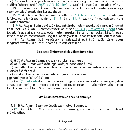
16
e)
a közélet befolyásolására alkalmas tevékenységet végző civil szervezetek
átláthatóságáról szóló
2021. évi XLIX. törvény
szerinti egyesületet és alapítványt.
(12)
Törvény az Állami Számvevőszék ellenőrzését szabályszerűségi
szempontok vizsgálatára korlátozhatja.
17
(12a)
Az Állami Számvevőszék által a
(11) bekezdés e) pont
ja alapján
lefolytatott ellenőrzés során a
31. §
és a
33. §
szerinti intézkedések nem
alkalmazhatóak.
18
(13)
Az Állami Számvevőszék feladatkörében elemzéseket és tanulmányokat
készíthet. Az Állami Számvevőszék az elnök
13. § (2) bekezdés l) pont
jában
foglalt feladataihoz kapcsolódóan elemzéseket és tanulmányokat készít, ezek
rendelkezésre bocsátásával segíti a Költségvetési Tanácsot feladatai ellátásában.
19
(14)
Az Állami Számvevőszék a választási eljárásról szóló törvényben
meghatározottak szerint ellenőrzési feladatokat lát el.
Jogszabálytervezetek véleményezése
6. §
(1)
Az Állami Számvevőszék elnöke részt vesz
a)
az Állami Számvevőszék jogállását, feladatkörét érintő,
b)
az államháztartás működési rendjéről, és a költségvetési szervek belső
ellenőrzéséről szóló,
c)
az államháztartás számviteli rendjével kapcsolatos
jogszabályok előkészítésében.
(2)
Az
(1) bekezdés
ben meghatározott jogszabálytervezeteket a közigazgatási
egyeztetés során is – megfelelő határidő biztosításával – véleményezésre meg
kell küldeni az Állami Számvevőszék részére.
Az Állami Számvevőszék székhelye
7. §
(1)
Az Állami Számvevőszék székhelye Budapest.
20
(2)
Az Állami Számvevőszék a vármegyékben ellenőrzési irodákat
működtethet.
II. Fejezet