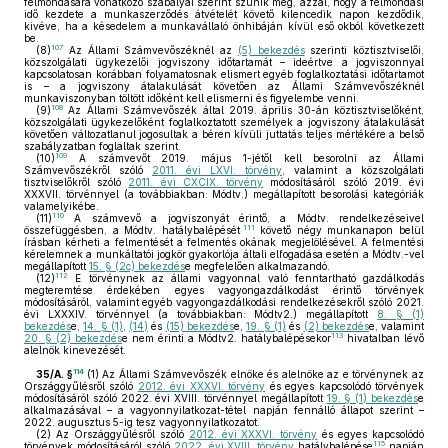
felmondására vonatkozó szabályai szerint szűnik meg, azzal, hogy a felmondási
idő kezdete a munkaszerződés átvételét követő kilencedik napon kezdődik,
kivéve, ha a késedelem a munkavállaló önhibáján kívül eső okból következett
be.
107
(8)
Az Állami Számvevőszéknél az
(5) bekezdés
szerinti köztisztviselői,
közszolgálati ügykezelői jogviszony időtartamát – ideértve a jogviszonnyal
kapcsolatosan korábban folyamatosnak elismert egyéb foglalkoztatási időtartamot
is – a jogviszony átalakulását követően az Állami Számvevőszéknél
munkaviszonyban töltött időként kell elismerni és figyelembe venni.
108
(9)
Az Állami Számvevőszék által 2019. április 30-án köztisztviselőként,
közszolgálati ügykezelőként foglalkoztatott személyek a jogviszony átalakulását
követően változatlanul jogosultak a béren kívüli juttatás teljes mértékére a belső
szabályzatban foglaltak szerint.
109
(10)
A számvevőt 2019. május 1-jétől kell besorolni az Állami
Számvevőszékről szóló
2011. évi LXVI. törvény
, valamint a közszolgálati
tisztviselőkről szóló
2011. évi CXCIX. törvény
módosításáról szóló 2019. évi
XXXVII. törvénnyel (a továbbiakban: Módtv.) megállapított besorolási kategóriák
valamelyikébe.
110
(11)
A számvevő a jogviszonyát érintő, a Módtv. rendelkezéseivel
111
összefüggésben, a Módtv. hatálybalépését
követő négy munkanapon belül
írásban kérheti a felmentését a felmentés okának megjelölésével. A felmentési
kérelemnek a munkáltatói jogkör gyakorlója általi elfogadása esetén a Módtv.-vel
megállapított
15. § (2c) bekezdés
e megfelelően alkalmazandó.
112
(12)
E törvénynek az állami vagyonnal való fenntartható gazdálkodás
megteremtése érdekében egyes vagyongazdálkodást érintő törvények
módosításáról, valamint egyéb vagyongazdálkodási rendelkezésekről szóló 2021.
évi LXXXIV. törvénnyel (a továbbiakban: Módtv2.) megállapított
8. § (1)
bekezdés
e,
14. § (1)
,
(14)
és
(15) bekezdés
e,
19. § (1)
és
(2) bekezdés
e, valamint
113
20. § (2) bekezdés
e nem érinti a Módtv2. hatálybalépésekor
hivatalban lévő
alelnök kinevezését.
114
35/A. §
(1)
Az Állami Számvevőszék elnöke és alelnöke az e törvénynek az
Országgyűlésről szóló
2012. évi XXXVI. törvény
és egyes kapcsolódó törvények
módosításáról szóló 2022. évi XVIII. törvénnyel megállapított
19. § (1) bekezdés
e
alkalmazásával – a vagyonnyilatkozat-tétel napján fennálló állapot szerint –
2022. augusztus 5-ig tesz vagyonnyilatkozatot.
(2)
Az Országgyűlésről szóló
2012. évi XXXVI. törvény
és egyes kapcsolódó
115
törvények módosításáról szóló
2022. évi XVIII. törvény
hatálybalépése
napján