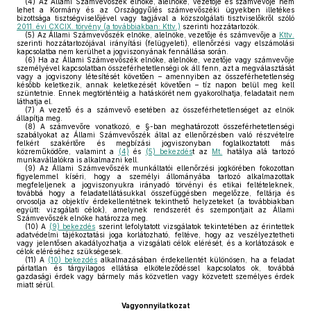
(4)
Az Állami Számvevőszék elnöke, alelnöke, vezetője és számvevője nem
lehet a Kormány és az Országgyűlés számvevőszéki ügyekben illetékes
bizottsága tisztségviselőjével vagy tagjával a közszolgálati tisztviselőkről szóló
2011. évi CXCIX. törvény (a továbbiakban: Kttv.)
szerinti hozzátartozók.
(5)
Az Állami Számvevőszék elnöke, alelnöke, vezetője és számvevője a
Kttv.
szerinti hozzátartozójával irányítási (felügyeleti), ellenőrzési vagy elszámolási
kapcsolatba nem kerülhet a jogviszonyának fennállása során.
(6)
Ha az Állami Számvevőszék elnöke, alelnöke, vezetője vagy számvevője
személyével kapcsolatban összeférhetetlenségi ok áll fenn, azt a megválasztását
vagy a jogviszony létesítését követően – amennyiben az összeférhetetlenség
később keletkezik, annak keletkezését követően – tíz napon belül meg kell
szüntetnie. Ennek megtörténtéig a hatáskörét nem gyakorolhatja, feladatait nem
láthatja el.
(7)
A vezető és a számvevő esetében az összeférhetetlenséget az elnök
állapítja meg.
(8)
A számvevőre vonatkozó, e §-ban meghatározott összeférhetetlenségi
szabályokat az Állami Számvevőszék által az ellenőrzésben való részvételre
felkért szakértőre és megbízási jogviszonyban foglalkoztatott más
közreműködőre, valamint a
(4)
és
(5) bekezdés
t az
Mt.
hatálya alá tartozó
munkavállalókra is alkalmazni kell.
(9)
Az Állami Számvevőszék munkáltatói ellenőrzési jogkörében fokozottan
figyelemmel kíséri, hogy a személyi állományába tartozó alkalmazottak
megfeleljenek a jogviszonyukra irányadó törvényi és etikai feltételeknek,
továbbá hogy a feladatellátásukkal összefüggésben megelőzze, feltárja és
orvosolja az objektív érdekellentétnek tekinthető helyzeteket (a továbbiakban
együtt: vizsgálati célok), amelynek rendszerét és szempontjait az Állami
Számvevőszék elnöke határozza meg.
(10)
A
(9) bekezdés
szerint lefolytatott vizsgálatok tekintetében az érintettek
adatvédelmi tájékoztatási joga korlátozható, feltéve, hogy az veszélyeztetheti
vagy jelentősen akadályozhatja a vizsgálati célok elérését, és a korlátozások e
célok eléréséhez szükségesek.
(11)
A
(10) bekezdés
alkalmazásában érdekellentét különösen, ha a feladat
pártatlan és tárgyilagos ellátása elköteleződéssel kapcsolatos ok, továbbá
gazdasági érdek vagy bármely más közvetlen vagy közvetett személyes érdek
miatt sérül.
Vagyonnyilatkozat