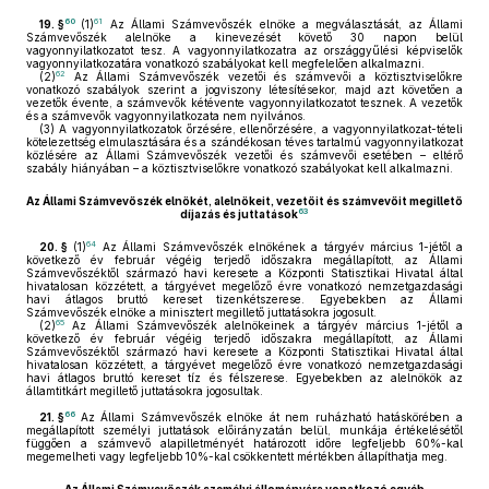
60
61
19. §
(1)
Az Állami Számvevőszék elnöke a megválasztását, az Állami
Számvevőszék alelnöke a kinevezését követő 30 napon belül
vagyonnyilatkozatot tesz. A vagyonnyilatkozatra az országgyűlési képviselők
vagyonnyilatkozatára vonatkozó szabályokat kell megfelelően alkalmazni.
62
(2)
Az Állami Számvevőszék vezetői és számvevői a köztisztviselőkre
vonatkozó szabályok szerint a jogviszony létesítésekor, majd azt követően a
vezetők évente, a számvevők kétévente vagyonnyilatkozatot tesznek. A vezetők
és a számvevők vagyonnyilatkozata nem nyilvános.
(3)
A vagyonnyilatkozatok őrzésére, ellenőrzésére, a vagyonnyilatkozat-tételi
kötelezettség elmulasztására és a szándékosan téves tartalmú vagyonnyilatkozat
közlésére az Állami Számvevőszék vezetői és számvevői esetében – eltérő
szabály hiányában – a köztisztviselőkre vonatkozó szabályokat kell alkalmazni.
Az Állami Számvevőszék elnökét, alelnökeit, vezetőit és számvevőit megillető
63
díjazás és juttatások
64
20. §
(1)
Az Állami Számvevőszék elnökének a tárgyév március 1-jétől a
következő év február végéig terjedő időszakra megállapított, az Állami
Számvevőszéktől származó havi keresete a Központi Statisztikai Hivatal által
hivatalosan közzétett, a tárgyévet megelőző évre vonatkozó nemzetgazdasági
havi átlagos bruttó kereset tizenkétszerese. Egyebekben az Állami
Számvevőszék elnöke a minisztert megillető juttatásokra jogosult.
65
(2)
Az Állami Számvevőszék alelnökeinek a tárgyév március 1-jétől a
következő év február végéig terjedő időszakra megállapított, az Állami
Számvevőszéktől származó havi keresete a Központi Statisztikai Hivatal által
hivatalosan közzétett, a tárgyévet megelőző évre vonatkozó nemzetgazdasági
havi átlagos bruttó kereset tíz és félszerese. Egyebekben az alelnökök az
államtitkárt megillető juttatásokra jogosultak.
66
21. §
Az Állami Számvevőszék elnöke át nem ruházható hatáskörében a
megállapított személyi juttatások előirányzatán belül, munkája értékelésétől
függően a számvevő alapilletményét határozott időre legfeljebb 60%-kal
megemelheti vagy legfeljebb 10%-kal csökkentett mértékben állapíthatja meg.