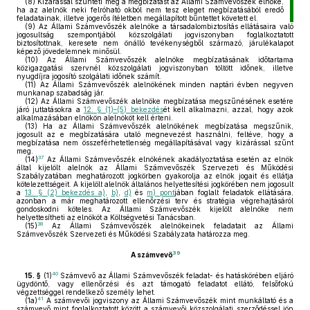
(8)
Kizárással szünteti meg a megbízatást az Állami Számvevőszék elnöke,
ha az alelnök neki felróható okból nem tesz eleget megbízatásából eredő
feladatainak, illetve jogerős ítéletben megállapított bűntettet követett el.
(9)
Az Állami Számvevőszék alelnöke a társadalombiztosítás ellátásaira való
jogosultság szempontjából közszolgálati jogviszonyban foglalkoztatott
biztosítottnak, keresete nem önálló tevékenységből származó, járulékalapot
képező jövedelemnek minősül.
(10)
Az Állami Számvevőszék alelnöke megbízatásának időtartama
közigazgatási szervnél közszolgálati jogviszonyban töltött időnek, illetve
nyugdíjra jogosító szolgálati időnek számít.
(11)
Az Állami Számvevőszék alelnökének minden naptári évben negyven
munkanap szabadság jár.
(12)
Az Állami Számvevőszék alelnöke megbízatása megszűnésének esetére
járó juttatásokra a
12. § (1)–(5) bekezdés
ét kell alkalmazni, azzal, hogy azok
alkalmazásában elnökön alelnököt kell érteni.
(13)
Ha az Állami Számvevőszék alelnökének megbízatása megszűnik,
jogosult az e megbízatására utaló megnevezést használni, feltéve, hogy a
megbízatása nem összeférhetetlenség megállapításával vagy kizárással szűnt
meg.
37
(14)
Az Állami Számvevőszék elnökének akadályoztatása esetén az elnök
által kijelölt alelnök az Állami Számvevőszék Szervezeti és Működési
Szabályzatában meghatározott jogkörben gyakorolja az elnök jogait és ellátja
kötelezettségeit. A kijelölt alelnök általános helyettesítési jogkörében nem jogosult
a
13. § (2) bekezdés a)
,
b)
,
d)
és
m) pont
jában foglalt feladatok ellátására,
azonban a már meghatározott ellenőrzési terv és stratégia végrehajtásáról
gondoskodni köteles. Az Állami Számvevőszék kijelölt alelnöke nem
helyettesítheti az elnököt a Költségvetési Tanácsban.
38
(15)
Az Állami Számvevőszék alelnökeinek feladatait az Állami
Számvevőszék Szervezeti és Működési Szabályzata határozza meg.
39
A számvevő
40
15. §
(1)
Számvevő az Állami Számvevőszék feladat- és hatáskörében eljáró
ügydöntő, vagy ellenőrzési és azt támogató feladatot ellátó, felsőfokú
végzettséggel rendelkező személy lehet.
41
(1a)
A számvevői jogviszony az Állami Számvevőszék mint munkáltató és a
számvevő mint foglalkoztatott között a számvevői közszolgálati szerződéssel jön