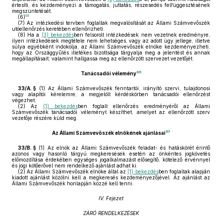
értesíti, és kezdeményezi a támogatás, juttatás, részesedés felfüggesztésének
megszüntetését.
95
(6)
(7)
Az intézkedési tervben foglaltak megvalósítását az Állami Számvevőszék
utóellenőrzés keretében ellenőrizheti.
(8)
Ha a
(3) bekezdés
ben felsorolt intézkedések nem vezetnek eredményre,
ilyen intézkedések megtétele nem lehetséges, vagy az adott ügy jellege, illetve
súlya egyébként indokolja, az Állami Számvevőszék elnöke kezdeményezheti,
hogy az Országgyűlés illetékes bizottsága tárgyalja meg a jelentést és annak
megállapításait, valamint hallgassa meg az ellenőrzött szervezet vezetőjét.
96
Tanácsadói vélemény
33/A. §
(1)
Az Állami Számvevőszék fenntartói, irányító szervi, tulajdonosi
vagy alapítói kérelemre, a megjelölt kérdéskörben tanácsadói ellenőrzést
végezhet.
(2)
Az
(1) bekezdés
ben foglalt ellenőrzés eredményéről az Állami
Számvevőszék tanácsadói véleményt készíthet, amelyet az ellenőrzött szerv
vezetője részére küld meg.
97
Az Állami Számvevőszék elnökének ajánlásai
33/B. §
(1)
Az elnök az Állami Számvevőszék feladat- és hatáskörét érintő
azonos vagy hasonló tárgyú megkeresések esetén az önkéntes jogkövetés
előmozdítása érdekében egységes jogalkalmazást elősegítő, kötelező érvénnyel
és jogi kötőerővel nem rendelkező ajánlást adhat ki.
(2)
Az Állami Számvevőszék elnöke által az
(1) bekezdés
ben foglaltak alapján
kiadott ajánlást közölni kell a megkeresés kezdeményezőjével. Az ajánlást az
Állami Számvevőszék honlapján közzé kell tenni.
IV. Fejezet
ZÁRÓ RENDELKEZÉSEK