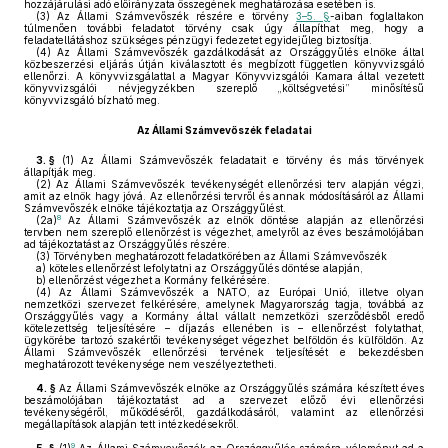
hozzájárulási adó előirányzata összegének meghatározása esetében is.
(3)
Az Állami Számvevőszék részére e törvény
3–5. §
-aiban foglaltakon
túlmenően további feladatot törvény csak úgy állapíthat meg, hogy a
feladatellátáshoz szükséges pénzügyi fedezetet egyidejűleg biztosítja.
(4)
Az Állami Számvevőszék gazdálkodását az Országgyűlés elnöke által
közbeszerzési eljárás útján kiválasztott és megbízott független könyvvizsgáló
ellenőrzi. A könyvvizsgálattal a Magyar Könyvvizsgálói Kamara által vezetett
könyvvizsgálói névjegyzékben szereplő „költségvetési” minősítésű
könyvvizsgáló bízható meg.
Az Állami Számvevőszék feladatai
3. §
(1)
Az Állami Számvevőszék feladatait e törvény és más törvények
állapítják meg.
(2)
Az Állami Számvevőszék tevékenységét ellenőrzési terv alapján végzi,
amit az elnök hagy jóvá. Az ellenőrzési tervről és annak módosításáról az Állami
Számvevőszék elnöke tájékoztatja az Országgyűlést.
8
(2a)
Az Állami Számvevőszék az elnök döntése alapján az ellenőrzési
tervben nem szereplő ellenőrzést is végezhet, amelyről az éves beszámolójában
ad tájékoztatást az Országgyűlés részére.
(3)
Törvényben meghatározott feladatkörében az Állami Számvevőszék
a)
köteles ellenőrzést lefolytatni az Országgyűlés döntése alapján,
b)
ellenőrzést végezhet a Kormány felkérésére.
(4)
Az Állami Számvevőszék a NATO, az Európai Unió, illetve olyan
nemzetközi szervezet felkérésére, amelynek Magyarország tagja, továbbá az
Országgyűlés vagy a Kormány által vállalt nemzetközi szerződésből eredő
kötelezettség teljesítésére – díjazás ellenében is – ellenőrzést folytathat,
ügykörébe tartozó szakértői tevékenységet végezhet belföldön és külföldön. Az
Állami Számvevőszék ellenőrzési tervének teljesítését e bekezdésben
meghatározott tevékenysége nem veszélyeztetheti.
4. §
Az Állami Számvevőszék elnöke az Országgyűlés számára készített éves
beszámolójában tájékoztatást ad a szervezet előző évi ellenőrzési
tevékenységéről, működéséről, gazdálkodásáról, valamint az ellenőrzési
megállapítások alapján tett intézkedésekről.
9