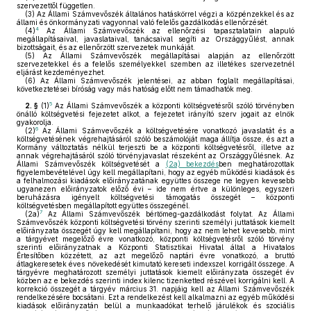
szervezettől független.
(3)
Az Állami Számvevőszék általános hatáskörrel végzi a közpénzekkel és az
állami és önkormányzati vagyonnal való felelős gazdálkodás ellenőrzését.
4
(4)
Az Állami Számvevőszék az ellenőrzési tapasztalatain alapuló
megállapításaival, javaslataival, tanácsaival segíti az Országgyűlést, annak
bizottságait, és az ellenőrzött szervezetek munkáját.
(5)
Az Állami Számvevőszék megállapításai alapján az ellenőrzött
szervezetekkel és a felelős személyekkel szemben az illetékes szervezetnél
eljárást kezdeményezhet.
(6)
Az Állami Számvevőszék jelentései, az abban foglalt megállapításai,
következtetései bíróság vagy más hatóság előtt nem támadhatók meg.
5
2. §
(1)
Az Állami Számvevőszék a központi költségvetésről szóló törvényben
önálló költségvetési fejezetet alkot, a fejezetet irányító szerv jogait az elnök
gyakorolja.
6
(2)
Az Állami Számvevőszék a költségvetésére vonatkozó javaslatát és a
költségvetésének végrehajtásáról szóló beszámolóját maga állítja össze, és azt a
Kormány változtatás nélkül terjeszti be a központi költségvetésről, illetve az
annak végrehajtásáról szóló törvényjavaslat részeként az Országgyűlésnek. Az
Állami Számvevőszék költségvetését a
(2a) bekezdés
ben meghatározottak
figyelembevételével úgy kell megállapítani, hogy az egyéb működési kiadások és
a felhalmozási kiadások előirányzatának együttes összege ne legyen kevesebb
ugyanezen előirányzatok előző évi – ide nem értve a különleges, egyszeri
beruházásra igényelt költségvetési támogatás összegét – központi
költségvetésben megállapított együttes összegénél.
7
(2a)
Az Állami Számvevőszék bértömeg-gazdálkodást folytat. Az Állami
Számvevőszék központi költségvetési törvény szerinti személyi juttatások kiemelt
előirányzata összegét úgy kell megállapítani, hogy az nem lehet kevesebb, mint
a tárgyévet megelőző évre vonatkozó, központi költségvetésről szóló törvény
szerinti előirányzatnak a Központi Statisztikai Hivatal által a Hivatalos
Értesítőben közzétett, az azt megelőző naptári évre vonatkozó, a bruttó
átlagkeresetek éves növekedését kimutató kereseti indexszel korrigált összege. A
tárgyévre meghatározott személyi juttatások kiemelt előirányzata összegét év
közben az e bekezdés szerinti index kilenc tizenketted részével korrigálni kell. A
korrekció összegét a tárgyév március 31. napjáig kell az Állami Számvevőszék
rendelkezésére bocsátani. Ezt a rendelkezést kell alkalmazni az egyéb működési
kiadások előirányzatán belül a munkaadókat terhelő járulékok és szociális