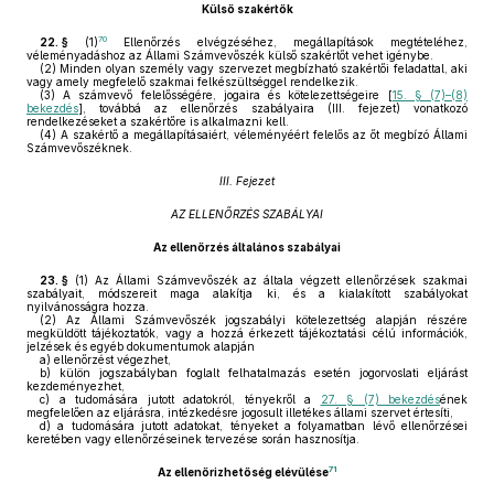
Külső szakértők
70
22. §
(1)
Ellenőrzés elvégzéséhez, megállapítások megtételéhez,
véleményadáshoz az Állami Számvevőszék külső szakértőt vehet igénybe.
(2)
Minden olyan személy vagy szervezet megbízható szakértői feladattal, aki
vagy amely megfelelő szakmai felkészültséggel rendelkezik.
(3)
A számvevő felelősségére, jogaira és kötelezettségeire [
15. § (7)–(8)
bekezdés
], továbbá az ellenőrzés szabályaira (III. fejezet) vonatkozó
rendelkezéseket a szakértőre is alkalmazni kell.
(4)
A szakértő a megállapításaiért, véleményéért felelős az őt megbízó Állami
Számvevőszéknek.
III. Fejezet
AZ ELLENŐRZÉS SZABÁLYAI
Az ellenőrzés általános szabályai
23. §
(1)
Az Állami Számvevőszék az általa végzett ellenőrzések szakmai
szabályait, módszereit maga alakítja ki, és a kialakított szabályokat
nyilvánosságra hozza.
(2)
Az Állami Számvevőszék jogszabályi kötelezettség alapján részére
megküldött tájékoztatók, vagy a hozzá érkezett tájékoztatási célú információk,
jelzések és egyéb dokumentumok alapján
a)
ellenőrzést végezhet,
b)
külön jogszabályban foglalt felhatalmazás esetén jogorvoslati eljárást
kezdeményezhet,
c)
a tudomására jutott adatokról, tényekről a
27. § (7) bekezdés
ének
megfelelően az eljárásra, intézkedésre jogosult illetékes állami szervet értesíti,
d)
a tudomására jutott adatokat, tényeket a folyamatban lévő ellenőrzései
keretében vagy ellenőrzéseinek tervezése során hasznosítja.
71
Az ellenőrizhetőség elévülése