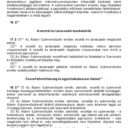
demokratikus, jogállami intézményrendszerben kifejeződő közérdek iránti
elkötelezettséggel kell ellátnia. A számvevővel szemben elvárás, hogy feladatait
hivatásszerű példamutatással, a jogszabályi előírások maradéktalan betartásával,
pontosan lássa el és állampolgári kötelezettségeit teljesítse, valamint hivatására a
magánéletében is méltó legyen.
53
16. §
A vezetői és tanácsadói munkakörök
54
17. §
(1)
Az Állami Számvevőszék elnöke vezetői és tanácsadói megbízást
adhat.
55
(2)
A vezetői és tanácsadói megbízás indokolás nélkül bármikor
visszavonható. A vezetői és tanácsadói megbízás visszavonása nem érinti a
számvevői jogviszonyt.
(3)
Az Állami Számvevőszék vezetőinek hatáskörét és feladatait a Szervezeti
és Működési Szabályzat állapítja meg.
56
(4)
57
(5)
A vezetői és tanácsadói pótlékok mértékét az Állami Számvevőszék
elnöke szabályzatban határozza meg.
58
Összeférhetetlenség és együttalkalmazási tilalom
59
18. §
(1)
Az Állami Számvevőszék elnöki, alelnöki, vezetői és számvevői
tisztsége összeegyeztethetetlen minden olyan szervezetnél betöltött tisztséggel,
amely szervezet az államháztartás valamelyik alrendszeréből támogatásban
részesül.
(2)
Az Állami Számvevőszék elnöke, alelnöke, vezetője és számvevője az
Állami Számvevőszéknél történő alkalmazásuk idején nem lehetnek tagjai az
Országgyűlésnek, önkormányzati képviselő-testületnek.
(3)
Az Állami Számvevőszék elnöke, alelnöke, vezetője és számvevője – a
tudományos, oktatói, művészeti, lektori, szerkesztői, jogi oltalom alá eső szellemi
tevékenység és a nevelőszülői foglalkoztatási jogviszony kivételével – más
megbízást nem láthat el, más keresőfoglalkozást nem folytathat, díjazást más
tevékenységért nem fogadhat el.