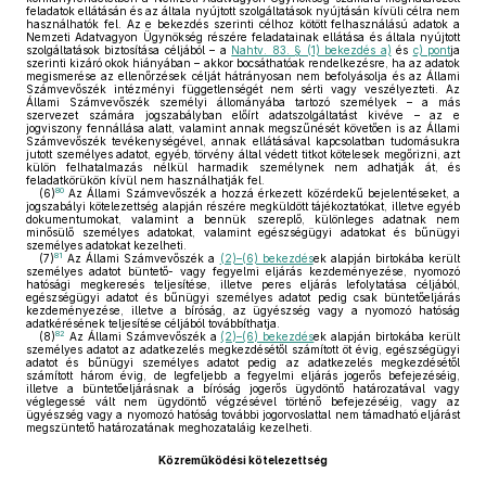
feladatok ellátásán és az általa nyújtott szolgáltatások nyújtásán kívüli célra nem
használhatók fel. Az e bekezdés szerinti célhoz kötött felhasználású adatok a
Nemzeti Adatvagyon Ügynökség részére feladatainak ellátása és általa nyújtott
szolgáltatások biztosítása céljából – a
Nahtv. 83. § (1) bekezdés a)
és
c) pont
ja
szerinti kizáró okok hiányában – akkor bocsáthatóak rendelkezésre, ha az adatok
megismerése az ellenőrzések célját hátrányosan nem befolyásolja és az Állami
Számvevőszék intézményi függetlenségét nem sérti vagy veszélyezteti. Az
Állami Számvevőszék személyi állományába tartozó személyek – a más
szervezet számára jogszabályban előírt adatszolgáltatást kivéve – az e
jogviszony fennállása alatt, valamint annak megszűnését követően is az Állami
Számvevőszék tevékenységével, annak ellátásával kapcsolatban tudomásukra
jutott személyes adatot, egyéb, törvény által védett titkot kötelesek megőrizni, azt
külön felhatalmazás nélkül harmadik személynek nem adhatják át, és
feladatkörükön kívül nem használhatják fel.
80
(6)
Az Állami Számvevőszék a hozzá érkezett közérdekű bejelentéseket, a
jogszabályi kötelezettség alapján részére megküldött tájékoztatókat, illetve egyéb
dokumentumokat, valamint a bennük szereplő, különleges adatnak nem
minősülő személyes adatokat, valamint egészségügyi adatokat és bűnügyi
személyes adatokat kezelheti.
81
(7)
Az Állami Számvevőszék a
(2)–(6) bekezdés
ek alapján birtokába került
személyes adatot büntető- vagy fegyelmi eljárás kezdeményezése, nyomozó
hatósági megkeresés teljesítése, illetve peres eljárás lefolytatása céljából,
egészségügyi adatot és bűnügyi személyes adatot pedig csak büntetőeljárás
kezdeményezése, illetve a bíróság, az ügyészség vagy a nyomozó hatóság
adatkérésének teljesítése céljából továbbíthatja.
82
(8)
Az Állami Számvevőszék a
(2)–(6) bekezdés
ek alapján birtokába került
személyes adatot az adatkezelés megkezdésétől számított öt évig, egészségügyi
adatot és bűnügyi személyes adatot pedig az adatkezelés megkezdésétől
számított három évig, de legfeljebb a fegyelmi eljárás jogerős befejezéséig,
illetve a büntetőeljárásnak a bíróság jogerős ügydöntő határozatával vagy
véglegessé vált nem ügydöntő végzésével történő befejezéséig, vagy az
ügyészség vagy a nyomozó hatóság további jogorvoslattal nem támadható eljárást
megszüntető határozatának meghozataláig kezelheti.
Közreműködési kötelezettség