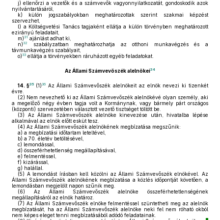
j)
ellenőrzi a vezetők és a számvevők vagyonnyilatkozatát, gondoskodik azok
nyilvántartásáról,
k)
külön jogszabályokban meghatározottak szerint szakmai képzést
szervezhet,
l)
a Költségvetési Tanács tagjaként ellátja a külön törvényben meghatározott
ezirányú feladatait,
31
m)
ajánlást adhat ki,
32
n)
szabályzatban meghatározhatja az otthoni munkavégzés és a
távmunkavégzés szabályait,
33
o)
ellátja a törvényekben ráruházott egyéb feladatokat.
34
Az Állami Számvevőszék alelnökei
35
36
14. §
(1)
Az Állami Számvevőszék alelnökeit az elnök nevezi ki tizenkét
évre.
(2)
Nem nevezhető ki az Állami Számvevőszék alelnökévé olyan személy, aki
a megelőző négy évben tagja volt a Kormánynak, vagy bármely párt országos
(központi) szervezetében választott vezető tisztséget töltött be.
(3)
Az Állami Számvevőszék alelnöke kinevezése után, hivatalba lépése
alkalmával az elnök előtt esküt tesz.
(4)
Az Állami Számvevőszék alelnökének megbízatása megszűnik:
a)
a megbízatási időtartam leteltével,
b)
a 70. életév betöltésével,
c)
lemondással,
d)
összeférhetetlenség megállapításával,
e)
felmentéssel,
f)
kizárással,
g)
halállal.
(5)
A lemondást írásban kell közölni az Állami Számvevőszék elnökével. Az
Állami Számvevőszék alelnökének megbízatása a közlés időpontját követően, a
lemondásban megjelölt napon szűnik meg.
(6)
Az Állami Számvevőszék alelnöke összeférhetetlenségének
megállapításáról az elnök határoz.
(7)
Az Állami Számvevőszék elnöke felmentéssel szüntetheti meg az alelnök
megbízatását, ha az Állami Számvevőszék alelnöke neki fel nem róható okból
nem képes eleget tenni megbízatásából adódó feladatainak.