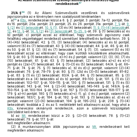
Az Állami Számvevőszék személyi állományára vonatkozó egyéb
67
rendelkezések
68
21/A. §
(1)
Az Állami Számvevőszék vezetőinek és számvevőinek
jogviszonyára az e törvényben nem szabályozott kérdésekben
69
a)
a
Kttv.
rendelkezései közül a 6. § 2. pontját, 3. pontját, 7a–12. pontját, 15a.
és 16. pontját, 20a. pontját, 23. pontját, 25. és 26. pontját, 31a. pontját,
7. §
-át,
9.
§ (2)
és
(3) bekezdés
ét,
10. § (1)
, (3) és (4) bekezdését,
11. § (1)–(4) bekezdés
ét,
12.
és
13. §
-át,
14. § (2)
és
(3) bekezdés
ét,
15–25. §
-át, 39. § (1) bekezdés a) és
b) pontját, c) pontját azzal az eltéréssel, hogy számvevői jogviszony csak
felsőfokú végzettséggel rendelkező személlyel létesíthető és tartható fenn, 39. §
(4)–(4b) bekezdését, 42. § (1), (3) bekezdését, (4) bekezdés a) és b) pontját,
valamint (6) és (7) bekezdését, 43. § (4)–(6) bekezdését, 44. §-át, 46. §-át, 49.
és 50. §-át, 51. § (2), (6) és (7) bekezdését, 54. § (1), (3), valamint (5) és (6)
bekezdését azzal az eltéréssel, hogy csak külföldi kiküldetésre alkalmazható,
59. §-át, 60. § (1) bekezdés a)–c), e)–h) és j) pontját, valamint (2), (3), (6), (7) és
(10) bekezdését, 61. §-át, 63. § (1) bekezdését, (2) bekezdés a)–c) és e)–i)
pontját és (2a)–(7) bekezdését, 64. § (1)–(3) és (5) bekezdését, 64/A. §-át, 66–
71. §-át, 74. §-át, 75. § (1) bekezdés a), b) és d)–j) pontját, valamint (2)–(4)
bekezdését, 76. §-át, 78–79. §-át, 80. § (1), (2b) és (3)–(5) bekezdését, 81–82.
§-át, 83. § (1) és (2) bekezdését, 83/A. §-át, 84. § (1) bekezdését, 85. § (3)
bekezdését és a (4) bekezdés a) és b) pontját, 89–100. §-át, 101. § (1) és (2)
bekezdését, 102–107. §-át, 109–115. §-át, 130. § (1) bekezdését, 131. § (1) és (5)
bekezdését, 143. §-át, 144. § (2)–(4) bekezdését, 145–149. §-át, 149/A. §-át,
150–154. §-át, 160–164. §-át, 166. §-át, 167. § (1)–(5) bekezdését, 168–177. §-át,
179. § a)–h) pontját, 180. § (1) bekezdés a)–c), f), g), i) és j) pontját, valamint (2)
bekezdését, 183/C. §-át, 184. §-át, 192. §-át, 193. § (1) bekezdés a), d) és e)
pontját, valamint (2)–(6) bekezdését, 194. §-át, 195–202. §-át, 238. § (1)–(4)
bekezdését, továbbá a 2. és az 5. mellékletét kell alkalmazni azzal, hogy ahol a
Kttv.
kinevezési okmányról rendelkezik, azon a számvevői közszolgálati
szerződést kell érteni, és
b)
az
Mt.
rendelkezései közül a 20. § (2)–(3) bekezdését, 78. § (1)–(2)
bekezdését, 79. §-át, 177. §-át
kell megfelelően alkalmazni.
(2)
A munkaviszonyban állók jogviszonyára az
Mt.
rendelkezéseit kell
megfelelően alkalmazni.