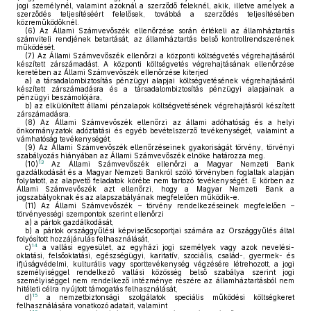
jogi személynél, valamint azoknál a szerződő feleknél, akik, illetve amelyek a
szerződés teljesítéséért felelősek, továbbá a szerződés teljesítésében
közreműködőknél.
(6)
Az Állami Számvevőszék ellenőrzése során értékeli az államháztartás
számviteli rendjének betartását, az államháztartás belső kontrollrendszerének
működését.
(7)
Az Állami Számvevőszék ellenőrzi a központi költségvetés végrehajtásáról
készített zárszámadást. A központi költségvetés végrehajtásának ellenőrzése
keretében az Állami Számvevőszék ellenőrzése kiterjed
a)
a társadalombiztosítás pénzügyi alapjai költségvetésének végrehajtásáról
készített zárszámadásra és a társadalombiztosítás pénzügyi alapjainak a
pénzügyi beszámolójára,
b)
az elkülönített állami pénzalapok költségvetésének végrehajtásról készített
zárszámadásra.
(8)
Az Állami Számvevőszék ellenőrzi az állami adóhatóság és a helyi
önkormányzatok adóztatási és egyéb bevételszerző tevékenységét, valamint a
vámhatóság tevékenységét.
(9)
Az Állami Számvevőszék ellenőrzéseinek gyakoriságát törvény, törvényi
szabályozás hiányában az Állami Számvevőszék elnöke határozza meg.
13
(10)
Az Állami Számvevőszék ellenőrzi a Magyar Nemzeti Bank
gazdálkodását és a Magyar Nemzeti Bankról szóló törvényben foglaltak alapján
folytatott, az alapvető feladatok körébe nem tartozó tevékenységét. E körben az
Állami Számvevőszék azt ellenőrzi, hogy a Magyar Nemzeti Bank a
jogszabályoknak és az alapszabályának megfelelően működik-e.
(11)
Az Állami Számvevőszék – törvény rendelkezéseinek megfelelően –
törvényességi szempontok szerint ellenőrzi
a)
a pártok gazdálkodását,
b)
a pártok országgyűlési képviselőcsoportjai számára az Országgyűlés által
folyósított hozzájárulás felhasználását,
14
c)
a vallási egyesület, az egyházi jogi személyek vagy azok nevelési-
oktatási, felsőoktatási, egészségügyi, karitatív, szociális, család-, gyermek- és
ifjúságvédelmi, kulturális vagy sporttevékenység végzésére létrehozott, a jogi
személyiséggel rendelkező vallási közösség belső szabálya szerint jogi
személyiséggel nem rendelkező intézménye részére az államháztartásból nem
hitéleti célra nyújtott támogatás felhasználását,
15
d)
a nemzetbiztonsági szolgálatok speciális működési költségkeret
felhasználására vonatkozó adatait, valamint