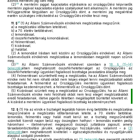
azonos mentelmi jog illeti meg.
26
(2)
A mentelmi joggal kapcsolatos eljárásokra az országgyűlési képviselők
mentelmi jogával kapcsolatos eljárási szabályokat kell alkalmazni. A mentelmi jog
felfüggesztése tárgyában az Országgyűlés dönt, a mentelmi jog megsértése
esetén szükséges intézkedést az Országgyűlés elnöke teszi meg.
27
11. §
(1)
Az Állami Számvevőszék elnökének megbízatása megszűnik:
a)
a megbízatási időtartam leteltével,
b)
a 70. életév betöltésével,
c)
lemondással,
d)
összeférhetetlenség kimondásával,
e)
felmentéssel,
f)
kizárással,
g)
halállal.
(2)
A lemondást írásban kell közölni az Országgyűlés elnökével. Az Állami
Számvevőszék elnökének megbízatása a lemondásban megjelölt napon szűnik
meg.
28
(3)
Az Állami Számvevőszék elnökével szemben a
18. § (1)–(4)
bekezdés
ében meghatározott összeférhetetlenséget az Országgyűlés az
összeférhetetlenségi ügyekkel foglalkozó bizottsága javaslatára állapítja meg.
(4)
Felmentéssel szüntethető meg a megbízatás, ha az Állami Számvevőszék
elnöke neki fel nem róható okból nem képes eleget tenni megbízatásából adódó
feladatainak. A felmentést az Országgyűlés mentelmi ügyekkel foglalkozó
bizottsága kezdeményezheti, a felmentésről az Országgyűlés dönt.
(5)
Kizárással szünteti meg a megbízatást az Országgyűlés, ha az Állami
Számvevőszék elnöke neki felróható okból nem tesz eleget megbízatásából
eredő feladatainak, illetve jogerős ítéletben megállapított bűntettet követett el.
A kizárást a mentelmi ügyekkel foglalkozó bizottság kezdeményezheti.
12. §
(1)
Ha az elnök e tisztségét legalább három évig betöltötte és megbízatása
megszűnésére a megbízatás időtartamának letelte, a 70. életév betöltése,
lemondás, felmentés vagy halál miatt kerül sor, a tisztség megszűnésétől
számított tizenöt napon belül egy összegben hathavi – lemondás esetén pedig
háromhavi – illetményével megegyező összegű juttatásra jogosult, amely
társadalombiztosítási járulék, egészségügyi hozzájárulás, valamint – a
(3)
bekezdés
ben meghatározott kivétellel – egészségbiztosítási és nyugdíjjárulék
alapjául szolgáló jövedelem.
(2)
Amennyiben az elnök megbízatása az
(1) bekezdés
ben megjelölt okokból