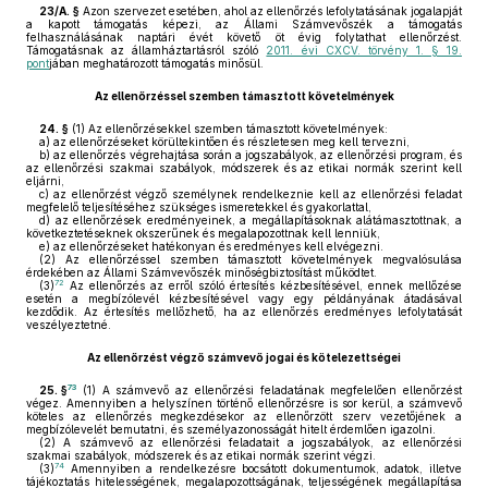
23/A. §
Azon szervezet esetében, ahol az ellenőrzés lefolytatásának jogalapját
a kapott támogatás képezi, az Állami Számvevőszék a támogatás
felhasználásának naptári évét követő öt évig folytathat ellenőrzést.
Támogatásnak az államháztartásról szóló
2011. évi CXCV. törvény 1. § 19.
pont
jában meghatározott támogatás minősül.
Az ellenőrzéssel szemben támasztott követelmények
24. §
(1)
Az ellenőrzésekkel szemben támasztott követelmények:
a)
az ellenőrzéseket körültekintően és részletesen meg kell tervezni,
b)
az ellenőrzés végrehajtása során a jogszabályok, az ellenőrzési program, és
az ellenőrzési szakmai szabályok, módszerek és az etikai normák szerint kell
eljárni,
c)
az ellenőrzést végző személynek rendelkeznie kell az ellenőrzési feladat
megfelelő teljesítéséhez szükséges ismeretekkel és gyakorlattal,
d)
az ellenőrzések eredményeinek, a megállapításoknak alátámasztottnak, a
következtetéseknek okszerűnek és megalapozottnak kell lenniük,
e)
az ellenőrzéseket hatékonyan és eredményes kell elvégezni.
(2)
Az ellenőrzéssel szemben támasztott követelmények megvalósulása
érdekében az Állami Számvevőszék minőségbiztosítást működtet.
72
(3)
Az ellenőrzés az erről szóló értesítés kézbesítésével, ennek mellőzése
esetén a megbízólevél kézbesítésével vagy egy példányának átadásával
kezdődik. Az értesítés mellőzhető, ha az ellenőrzés eredményes lefolytatását
veszélyeztetné.
Az ellenőrzést végző számvevő jogai és kötelezettségei
73
25. §
(1)
A számvevő az ellenőrzési feladatának megfelelően ellenőrzést
végez. Amennyiben a helyszínen történő ellenőrzésre is sor kerül, a számvevő
köteles az ellenőrzés megkezdésekor az ellenőrzött szerv vezetőjének a
megbízólevelét bemutatni, és személyazonosságát hitelt érdemlően igazolni.
(2)
A számvevő az ellenőrzési feladatait a jogszabályok, az ellenőrzési
szakmai szabályok, módszerek és az etikai normák szerint végzi.
74
(3)
Amennyiben a rendelkezésre bocsátott dokumentumok, adatok, illetve
tájékoztatás hitelességének, megalapozottságának, teljességének megállapítása