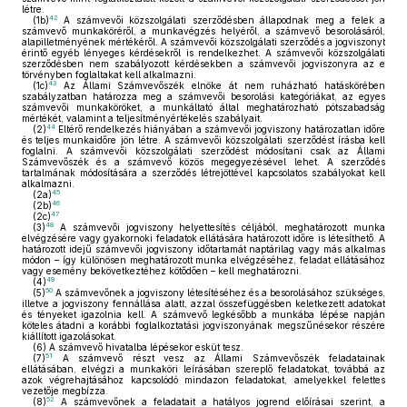
létre.
42
(1b)
A számvevői közszolgálati szerződésben állapodnak meg a felek a
számvevő munkaköréről, a munkavégzés helyéről, a számvevő besorolásáról,
alapilletményének mértékéről. A számvevői közszolgálati szerződés a jogviszonyt
érintő egyéb lényeges kérdésekről is rendelkezhet. A számvevői közszolgálati
szerződésben nem szabályozott kérdésekben a számvevői jogviszonyra az e
törvényben foglaltakat kell alkalmazni.
43
(1c)
Az Állami Számvevőszék elnöke át nem ruházható hatáskörében
szabályzatban határozza meg a számvevői besorolási kategóriákat, az egyes
számvevői munkaköröket, a munkáltató által meghatározható pótszabadság
mértékét, valamint a teljesítményértékelés szabályait.
44
(2)
Eltérő rendelkezés hiányában a számvevői jogviszony határozatlan időre
és teljes munkaidőre jön létre. A számvevői közszolgálati szerződést írásba kell
foglalni. A számvevői közszolgálati szerződést módosítani csak az Állami
Számvevőszék és a számvevő közös megegyezésével lehet. A szerződés
tartalmának módosítására a szerződés létrejöttével kapcsolatos szabályokat kell
alkalmazni.
45
(2a)
46
(2b)
47
(2c)
48
(3)
A számvevői jogviszony helyettesítés céljából, meghatározott munka
elvégzésére vagy gyakornoki feladatok ellátására határozott időre is létesíthető. A
határozott idejű számvevői jogviszony időtartamát naptárilag vagy más alkalmas
módon – így különösen meghatározott munka elvégzéséhez, feladat ellátásához
vagy esemény bekövetkeztéhez kötődően – kell meghatározni.
49
(4)
50
(5)
A számvevőnek a jogviszony létesítéséhez és a besorolásához szükséges,
illetve a jogviszony fennállása alatt, azzal összefüggésben keletkezett adatokat
és tényeket igazolnia kell. A számvevő legkésőbb a munkába lépése napján
köteles átadni a korábbi foglalkoztatási jogviszonyának megszűnésekor részére
kiállított igazolásokat.
(6)
A számvevő hivatalba lépésekor esküt tesz.
51
(7)
A számvevő részt vesz az Állami Számvevőszék feladatainak
ellátásában, elvégzi a munkaköri leírásában szereplő feladatokat, továbbá az
azok végrehajtásához kapcsolódó mindazon feladatokat, amelyekkel felettes
vezetője megbízza.
52
(8)
A számvevőnek a feladatait a hatályos jogrend előírásai szerint, a