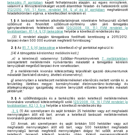
bekezdés
f)
pontjában
kapott felhatalmazás alapján, az egyes miniszterek,
valamint a Miniszterelnökséget vezető államtitkár feladat- és hatásköréről szóló
212/2010. (VII. 1.) Korm. rendelet 94. §
a)
és
b)
pontjában
meghatározott
feladatkörömben eljárva, a következőket rendelem el:
1. §
A borászati termékek alkoholtartalmának növelésére felhasznált sűrített
szőlőmust és finomított szőlőmust-sűrítmény után járó támogatás
igénybevételének feltételeiről szóló
120/2008. (IX. 11.) FVM rendelet (a
továbbiakban: R1.) 4. § (3) bekezdése
helyébe a következő rendelkezés lép:
„(3) E rendelet alapján támogatásra fordítható keretösszeg a 2011/2012.
borpiaci évben 500 000 eurónak megfelelő forintösszeg.”
2. §
Az
R1. 7. § (4) bekezdése
a következő
e)–g)
pontokkal egészül ki:
[(4) A támogatási kérelemhez mellékelni kell:]
„
e)
a kérelmező valamennyi Szőlőbor-Pincekönyvének
7. mellékletében
szerepeltetett melléktermék nyilvántartás másolatát a támogatási kérelem
benyújtását megelőző borpiaci évre vonatkozóan;
f)
a melléktermék kivonási kötelezettség teljesítését igazoló dokumentumok
másolatát (borkísérő okmány, átvételi elismervény);
g)
amennyiben a keletkezett melléktermékeket ellenőrzés mellett vonták ki, a
területileg illetékes megyei kormányhivatal élelmiszerlánc-biztonsági és
állategészségügyi igazgatóság részére benyújtott előzetes bejelentés másolati
példányát.”
3. §
A szőlőfeldolgozás és a borkészítés során keletkező melléktermékek
kivonására vonatkozó kötelezettségről szóló
123/2008. (IX. 16.) FVM rendelet (a
továbbiakban: R2.) 3. §-a
helyébe a következő rendelkezés lép:
„
3. §
(1) Aki személyesen és saját birtokán 25 hektoliter vagy azt meghaladó
mennyiségben állít elő bort, annak a keletkező borászati melléktermékek
kivonásáról gondoskodnia kell.
(2) Annak, aki személyesen és saját birtokán 500 hektoliter vagy azt
meghaladó mennyiségben állít elő bort, vagy 500 hektolitert meghaladó
mennyiségű bornak megfelelő mennyiségben dolgoz fel szőlőt, annak a
keletkező borseprő kötelező lepárlás útján történő megsemmisítéséről