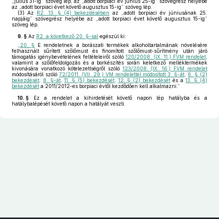
„július 31-ig” szöveg lép, az „adott borpiaci év június 25-ig” szövegrész helyébe
az „adott borpiaci évet követő augusztus 15-ig” szöveg lép.
(3)
Az
R2. 13. § (4) bekezdésében
az „adott borpiaci év júniusának 25.
napjáig” szövegrész helyébe az „adott borpiaci évet követő augusztus 15-ig”
szöveg lép.
9. §
Az
R2. a következő 20. §-sal
egészül ki:
„
20. §
E rendeletnek a borászati termékek alkoholtartalmának növelésére
felhasznált sűrített szőlőmust és finomított szőlőmust-sűrítmény után járó
támogatás igénybevételének feltételeiről szóló
120/2008. (IX. 11.) FVM rendelet
,
valamint a szőlőfeldolgozás és a borkészítés során keletkező melléktermékek
kivonására vonatkozó kötelezettségről szóló
123/2008. (IX. 16.) FVM rendelet
módosításáról szóló
72/2011. (VII. 29.) VM rendelettel módosított 3. §-át
,
6. § (2)
bekezdését
,
8. §-át
,
11. § (5) bekezdését
,
12. § (2) bekezdését
és a
13. § (4)
bekezdését
a 2011/2012-es borpiaci évtől kezdődően kell alkalmazni.”
10. §
Ez a rendelet a kihirdetését követő napon lép hatályba és a
hatálybalépését követő napon a hatályát veszti.