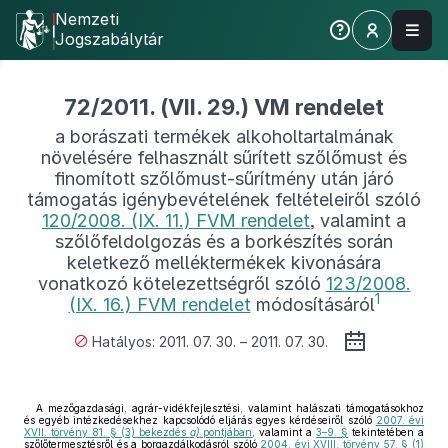
Nemzeti
Jogszabálytár
72/2011. (VII. 29.) VM rendelet
a borászati termékek alkoholtartalmának
növelésére felhasznált sűrített szőlőmust és
finomított szőlőmust-sűrítmény után járó
támogatás igénybevételének feltételeiről szóló
120/2008. (IX. 11.) FVM rendelet
, valamint a
szőlőfeldolgozás és a borkészítés során
keletkező melléktermékek kivonására
vonatkozó kötelezettségről szóló
123/2008.
1
(IX. 16.) FVM rendelet
módosításáról
Hatályos: 2011. 07. 30. – 2011. 07. 30.
A mezőgazdasági, agrár-vidékfejlesztési, valamint halászati támogatásokhoz
és egyéb intézkedésekhez kapcsolódó eljárás egyes kérdéseiről szóló
2007. évi
XVII. törvény 81. § (3) bekezdés
a)
pontjában
, valamint a
3–9. §
tekintetében a
szőlőtermesztésről és a borgazdálkodásról szóló
2004. évi XVIII. törvény 57. § (1)