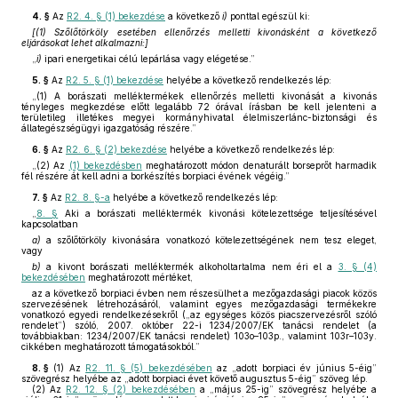
4. §
Az
R2. 4. § (1) bekezdése
a következő
i)
ponttal egészül ki:
[(1) Szőlőtörköly esetében ellenőrzés melletti kivonásként a következő
eljárásokat lehet alkalmazni:]
„
i)
ipari energetikai célú lepárlása vagy elégetése.”
5. §
Az
R2. 5. § (1) bekezdése
helyébe a következő rendelkezés lép:
„(1) A borászati melléktermékek ellenőrzés melletti kivonását a kivonás
tényleges megkezdése előtt legalább 72 órával írásban be kell jelenteni a
területileg illetékes megyei kormányhivatal élelmiszerlánc-biztonsági és
állategészségügyi igazgatóság részére.”
6. §
Az
R2. 6. § (2) bekezdése
helyébe a következő rendelkezés lép:
„(2) Az
(1) bekezdésben
meghatározott módon denaturált borseprőt harmadik
fél részére át kell adni a borkészítés borpiaci évének végéig.”
7. §
Az
R2. 8. §-a
helyébe a következő rendelkezés lép:
„
8. §
Aki a borászati melléktermék kivonási kötelezettsége teljesítésével
kapcsolatban
a)
a szőlőtörköly kivonására vonatkozó kötelezettségének nem tesz eleget,
vagy
b)
a kivont borászati melléktermék alkoholtartalma nem éri el a
3. § (4)
bekezdésében
meghatározott mértéket,
az a következő borpiaci évben nem részesülhet a mezőgazdasági piacok közös
szervezésének létrehozásáról, valamint egyes mezőgazdasági termékekre
vonatkozó egyedi rendelkezésekről („az egységes közös piacszervezésről szóló
rendelet”) szóló, 2007. október 22-i 1234/2007/EK tanácsi rendelet (a
továbbiakban: 1234/2007/EK tanácsi rendelet) 103o–103p., valamint 103r–103y.
cikkében meghatározott támogatásokból.”
8. §
(1)
Az
R2. 11. § (5) bekezdésében
az „adott borpiaci év június 5-éig”
szövegrész helyébe az „adott borpiaci évet követő augusztus 5-éig” szöveg lép.
(2)
Az
R2. 12. § (2) bekezdésében
a „május 25-ig” szövegrész helyébe a