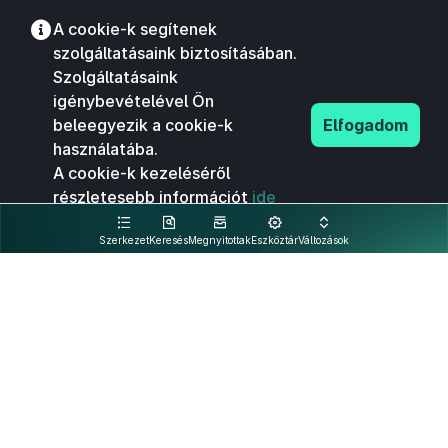
A cookie-k segítenek
szolgáltatásaink biztosításában.
Szolgáltatásaink
igénybevételével Ön
beleegyezik a cookie-k
Elfogadom
használatába.
A cookie-k kezeléséről
részletesebb információt
ide
kattintva olvashat.
Szerkezet
Keresés
Megnyitottak
Eszköztár
Változások