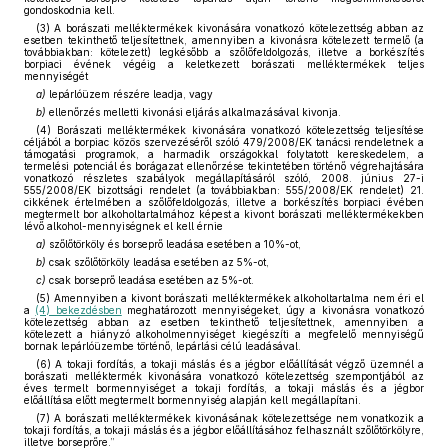
gondoskodnia kell.
(3) A borászati melléktermékek kivonására vonatkozó kötelezettség abban az
esetben tekinthető teljesítettnek, amennyiben a kivonásra kötelezett termelő (a
továbbiakban: kötelezett) legkésőbb a szőlőfeldolgozás, illetve a borkészítés
borpiaci évének végéig a keletkezett borászati melléktermékek teljes
mennyiségét
a)
lepárlóüzem részére leadja, vagy
b)
ellenőrzés melletti kivonási eljárás alkalmazásával kivonja.
(4) Borászati melléktermékek kivonására vonatkozó kötelezettség teljesítése
céljából a borpiac közös szervezéséről szóló 479/2008/EK tanácsi rendeletnek a
támogatási programok, a harmadik országokkal folytatott kereskedelem, a
termelési potenciál és borágazat ellenőrzése tekintetében történő végrehajtására
vonatkozó részletes szabályok megállapításáról szóló, 2008. június 27-i
555/2008/EK bizottsági rendelet (a továbbiakban: 555/2008/EK rendelet) 21.
cikkének értelmében a szőlőfeldolgozás, illetve a borkészítés borpiaci évében
megtermelt bor alkoholtartalmához képest a kivont borászati melléktermékekben
lévő alkohol-mennyiségnek el kell érnie
a)
szőlőtörköly és borseprő leadása esetében a 10%-ot,
b)
csak szőlőtörköly leadása esetében az 5%-ot,
c)
csak borseprő leadása esetében az 5%-ot.
(5) Amennyiben a kivont borászati melléktermékek alkoholtartalma nem éri el
a
(4) bekezdésben
meghatározott mennyiségeket, úgy a kivonásra vonatkozó
kötelezettség abban az esetben tekinthető teljesítettnek, amennyiben a
kötelezett a hiányzó alkoholmennyiséget kiegészíti a megfelelő mennyiségű
bornak lepárlóüzembe történő, lepárlási célú leadásával.
(6) A tokaji fordítás, a tokaji máslás és a jégbor előállítását végző üzemnél a
borászati melléktermék kivonására vonatkozó kötelezettség szempontjából az
éves termelt bormennyiséget a tokaji fordítás, a tokaji máslás és a jégbor
előállítása előtt megtermelt bormennyiség alapján kell megállapítani.
(7) A borászati melléktermékek kivonásának kötelezettsége nem vonatkozik a
tokaji fordítás, a tokaji máslás és a jégbor előállításához felhasznált szőlőtörkölyre,
illetve borseprőre.”