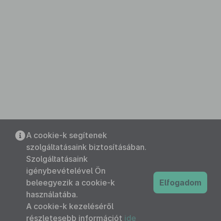
A cookie-k segítenek
szolgáltatásaink biztosításában.
Szolgáltatásaink
igénybevételével Ön
beleegyezik a cookie-k
Elfogadom
használatába.
A cookie-k kezeléséről
részletesebb információt
ide