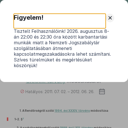
Nemzeti
Jogszabálytár
+
Figyelem!
2011. évi LXXIII. törvény
Tisztelt Felhasználóink! 2026. augusztus 8-
án 22:00 és 22:30 óra között karbantartási
a Rendőrségről szóló
1994. évi XXXIV. törvény
,
munkák miatt a Nemzeti Jogszabálytár
a szabálysértésekről szóló
1999. évi LXIX.
szolgáltatásában átmeneti
törvény
, a közúti közlekedési előéleti
kapcsolatmegszakadásokra lehet számítani.
pontrendszerről szóló
2000. évi CXXVIII.
Szíves türelmüket és megértésüket
törvény
, valamint a személy- és
köszönjük!
vagyonvédelmi, valamint a magánnyomozói
tevékenység szabályairól szóló
2005. évi
1
CXXXIII. törvény
módosításáról
Hatályos: 2011. 07. 02. – 2012. 06. 26.
1.
A Rendőrségről szóló
1994. évi XXXIV. törvény
módosítása
2
1–2. §
2.
A szabálysértésekről szóló
1999. évi LXIX. törvény
módosítása