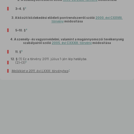
3
3–4. §
3.
A közúti közlekedési előéleti pontrendszerről szóló
2000. évi CXXVIII.
törvény
módosítása
4
5–10. §
4.
A személy- és vagyonvédelmi, valamint a magánnyomozói tevékenység
szabályairól szóló
2005. évi CXXXIII. törvény
módosítása
5
11. §
12. §
(1)
Ez a törvény 2011. július 1-jén lép hatályba.
6
(2)–(3)
7
Melléklet a 2011. évi LXXIII. törvényhez