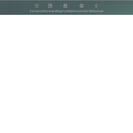
kattintva olvashat.
Szerkezet
Keresés
Megnyitottak
Eszköztár
Változások
Kapcsolat
Felhasználási feltételek
PDF
Akadálymentesítési nyilatkozat
Adatkezelési tájékoztató