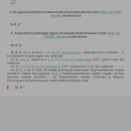
7
(11)
4.
Az egyszerűsített közteherviselési hozzájárulásról szóló
2005. évi CXX.
törvény
módosítása
8
8–9. §
5.
A sporttal összefüggő egyes törvények módosításáról szóló
2010. évi
LXXXIII. törvény
módosítása
9
10–11. §
12. §
(1)
Ez a törvény – a
(2)–(4) bekezdésben
meghatározott kivétellel – a
kihirdetését követő napon lép hatályba.
(2)
A
2–6. §
, valamint a
7. § (1)–(7) és (10) bekezdése
2011. július 1-jén lép
hatályba.
(3)
A
7. § (7)–(9) és (11) bekezdése
2011. szeptember 2-án lép hatályba.
(4)
A
13. §
az Európai Bizottság jóváhagyó határozata meghozatalának napját
követő 15. napon lép hatályba. A
13. §
hatálybalépésének naptári napját – annak
ismertté válását követően – az adópolitikáért felelős miniszter a Magyar
Közlönyben közzétett egyedi határozatával állapítja meg.
10
13. §