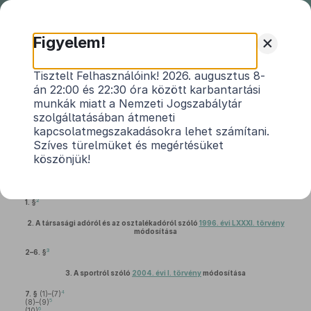
Nemzeti
Jogszabálytár
+
Figyelem!
2011. évi LXXXII. törvény
Tisztelt Felhasználóink! 2026. augusztus 8-
án 22:00 és 22:30 óra között karbantartási
a sport támogatásával összefüggő egyes
munkák miatt a Nemzeti Jogszabálytár
1
törvények módosításáról
szolgáltatásában átmeneti
kapcsolatmegszakadásokra lehet számítani.
Hatályos: 2011. 11. 26. – 2012. 06. 26.
Szíves türelmüket és megértésüket
köszönjük!
1.
A személyi jövedelemadóról szóló
1995. évi CXVII. törvény
módosítása
2
1. §
2.
A társasági adóról és az osztalékadóról szóló
1996. évi LXXXI. törvény
módosítása
3
2–6. §
3.
A sportról szóló
2004. évi I. törvény
módosítása
4
7. §
(1)–(7)
5
(8)–(9)
6
(10)