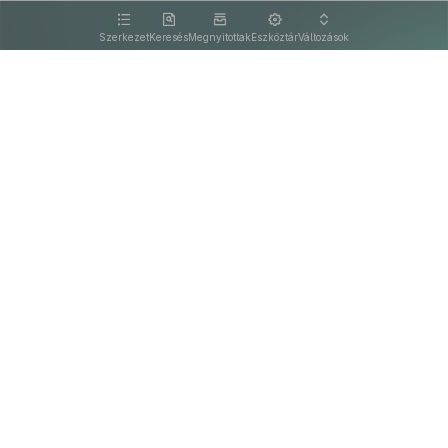
kattintva olvashat.
Szerkezet
Keresés
Megnyitottak
Eszköztár
Változások
Kapcsolat
Felhasználási feltételek
PDF
Akadálymentesítési nyilatkozat
Adatkezelési tájékoztató