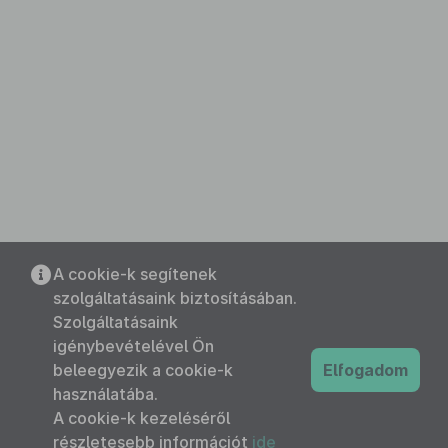
A cookie-k segítenek
szolgáltatásaink biztosításában.
Szolgáltatásaink
igénybevételével Ön
beleegyezik a cookie-k
Elfogadom
használatába.
A cookie-k kezeléséről
részletesebb információt
ide