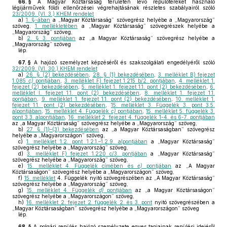
66. §
A Magyar Köztársaság területén lévő repülőtereket használó
légijárművek földi ellenőrzései végrehajtásának részletes szabályairól szóló
23/2009. (VI. 3.) KHEM rendelet
a)
1. §-ában
a „Magyar Köztársaság” szövegrész helyébe a „Magyarország”
szöveg,
1. mellékletében
a „Magyar Köztársaság” szövegrészek helyébe a
„Magyarország” szöveg,
b)
2. § 3. pontjában
az „a Magyar Köztársaság” szövegrész helyébe a
„Magyarország” szöveg
lép.
67. §
A hajózó személyzet képzéséről és szakszolgálati engedélyéről szóló
32/2009. (VI. 30.) KHEM rendelet
a)
26. § (2) bekezdésében
,
28. § (1) bekezdésében
,
3. melléklet B) fejezet
1.085
c)
pontjában
,
3. melléklet F) fejezet 1.215 b/2. pontjában
,
4. melléklet 1.
fejezet (2) bekezdésében
,
5. melléklet 1. fejezet 1.1. pont (2) bekezdésében
,
6.
melléklet I. fejezet 1.1. pont (2) bekezdésében
,
8. melléklet 1. fejezet 1.1.
pontjában
,
9. melléklet 1. fejezet 1.1. pont (2) bekezdésében
,
10. melléklet 1.
fejezet 1.1. pont (2) bekezdésében
,
15. melléklet 3. Függelék 3. pont 3.5.
alpontjában
,
15. melléklet 4. Függelék
c)
pontjában
,
15. melléklet 5. függelék 3.
pont 3.3. alpontjában
,
16. melléklet 2. fejezet 4. függelék 1-4. és 6-7. pontjában
az „a Magyar Köztársaság” szövegrész helyébe a „Magyarország” szöveg,
b)
27. § (1)–(3) bekezdésében
az „a Magyar Köztársaságban” szövegrész
helyébe a „Magyarországon” szöveg,
c)
1. melléklet 1.2. pont 1.2.1.–1.2.9. alpontjában
a „Magyar Köztársaság”
szövegrész helyébe a „Magyarország” szöveg,
d)
3. melléklet F) fejezet 1.220 c/3. pontjában
a „Magyar Köztársaság”
szövegrész helyébe a „Magyarország” szöveg,
e)
15. melléklet 4. Függelék címében és
e)
pontjában
az „A Magyar
Köztársaságon” szövegrész helyébe a „Magyarországon” szöveg,
f)
15. melléklet
4. Függelék nyitó szövegrészében az „A Magyar Köztársaság”
szövegrész helyébe a „Magyarország” szöveg,
g)
15. melléklet 4. Függelék
d)
pontjában
az „a Magyar Köztársaságon”
szövegrész helyébe a „Magyarországon” szöveg,
h)
16. melléklet 2. fejezet 2. függelék 2. és 3. pont
nyitó szövegrészében a
„Magyar Köztársaságban” szövegrész helyébe a „Magyarországon” szöveg
lép.
68. §
A polgári repülés hajózó személyzete egyes tagjainak repülési idejéről