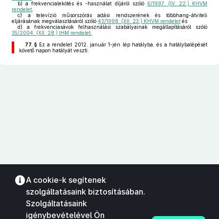
b)
a frekvencialekötés és -használat díjáról szóló
6/1997. (IV. 22.) KHVM
rendelet
,
c)
a televízió műsorszórás adási rendszerének és többhang-átviteli
eljárásának megválasztásáról szóló
43/1998. (XII. 23.) KHVM rendelet
és
d)
a frekvenciasávok felhasználási szabályainak megállapításáról szóló
35/2004. (XII. 28.) IHM rendelet.
77. §
Ez a rendelet 2012. január 1-jén lép hatályba, és a hatálybalépését
követő napon hatályát veszti.
A cookie-k segítenek
szolgáltatásaink biztosításában.
Szolgáltatásaink
igénybevételével Ön