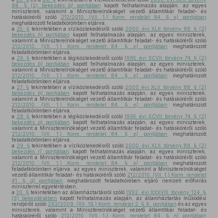
88. § (2) bekezdés
b)
pontjában
kapott felhatalmazás alapján, az egyes
miniszterek, valamint a Miniszterelnökséget vezető államtitkár feladat- és
hatásköréről szóló
212/2010. (VII. 1.) Korm. rendelet 84. §
e)
pontjában
meghatározott feladatkörömben eljárva,
a
25. §
tekintetében a víziközlekedésről szóló
2000. évi XLII. törvény 88. § (2)
bekezdés
h)
pontjában
kapott felhatalmazás alapján, az egyes miniszterek,
valamint a Miniszterelnökséget vezető államtitkár feladat- és hatásköréről szóló
212/2010. (VII. 1.) Korm. rendelet 84. §
e)
pontjában
meghatározott
feladatkörömben eljárva,
a
26. §
tekintetében a légiközlekedésről szóló
1995. évi XCVII. törvény 74. § (2)
bekezdés
b)
pontjában
kapott felhatalmazás alapján, az egyes miniszterek,
valamint a Miniszterelnökséget vezető államtitkár feladat- és hatásköréről szóló
212/2010. (VII. 1.) Korm. rendelet 84. §
e)
pontjában
meghatározott
feladatkörömben eljárva,
a
27. §
tekintetében a víziközlekedésről szóló
2000. évi XLII. törvény 88. § (2)
bekezdés
b)
pontjában
kapott felhatalmazás alapján, az egyes miniszterek,
valamint a Miniszterelnökséget vezető államtitkár feladat- és hatásköréről szóló
212/2010. (VII. 1.) Korm. rendelet 84. §
e)
pontjában
meghatározott
feladatkörömben eljárva,
a
28. §
tekintetében a légiközlekedésről szóló
1995. évi XCVII. törvény 74. § (2)
bekezdés
a)
pontjában
kapott felhatalmazás alapján, az egyes miniszterek,
valamint a Miniszterelnökséget vezető államtitkár feladat- és hatásköréről szóló
212/2010. (VII. 1.) Korm. rendelet 84. §
e)
pontjában
meghatározott
feladatkörömben eljárva,
a
29. §
tekintetében a víziközlekedésről szóló
2000. évi XLII. törvény 88. § (2)
bekezdés
r)
pontjában
kapott felhatalmazás alapján, az egyes miniszterek,
valamint a Miniszterelnökséget vezető államtitkár feladat- és hatásköréről szóló
212/2010. (VII. 1.) Korm. rendelet 84. §
e)
pontjában
meghatározott
feladatkörömben eljárva, az egyes miniszterek, valamint a Miniszterelnökséget
vezető államtitkár feladat- és hatásköréről szóló
212/2010. (VII. 1.) Korm. rendelet
41. §
d)
pontjában
meghatározott feladatkörében eljáró nemzeti erőforrás
miniszterrel egyetértésben,
a
30. §
tekintetében az államháztartásról szóló
1992. évi XXXVIII. törvény 124. §
(9) bekezdésében
kapott felhatalmazás alapján, az államháztartás működési
rendjéről szóló
292/2009. (XII. 19.) Korm. rendelet 2. § 6. pontjában
és az egyes
miniszterek, valamint a Miniszterelnökséget vezető államtitkár feladat- és
hatásköréről szóló
212/2010. (VII. 1.) Korm. rendelet 84. §
n)
pontjában