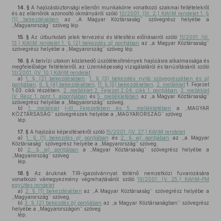
14. §
A hajózásbiztonsági ellenőri munkakörre vonatkozó szakmai feltételekről
és az ellenőrök azonosító okmányáról szóló
10/2001. (III. 2.) KöViM rendelet 1. §
(1) bekezdésében
az „A Magyar Köztársaság” szövegrész helyébe a
„Magyarország” szöveg lép.
15. §
Az útburkolati jelek tervezési és létesítési előírásairól szóló
11/2001. (III.
13.) KöViM rendelet 1. § (2) bekezdés
a)
pontjában
az „a Magyar Köztársaság”
szövegrész helyébe a „Magyarország” szöveg lép.
16. §
A belvízi utakon közlekedő úszólétesítmények hajózásra alkalmassága és
megfelelősége feltételeiről, az üzemképesség vizsgálatáról és tanúsításáról szóló
13/2001. (IV. 10.) KöViM rendelet
a)
1. § (2) bekezdésében
,
1. § (3) bekezdés nyitó szövegrészében és
a)
pontjában
,
6. § (4) bekezdésében
,
11. § (5) bekezdésében
,
2. melléklet
1. Fejezet
1.03. cikk részében,
2. melléklet 2. Fejezet 2.04. cikk 1. pontjában
,
3. melléklet
IV. Rész 1. pont 1. alpontjában
és
5. mellékletében
az „a Magyar Köztársaság”
szövegrész helyébe a „Magyarország” szöveg,
b)
1. melléklet
I–III. Fejezetében és 5. mellékletében
a „MAGYAR
KÖZTÁRSASÁG” szövegrészek helyébe a „MAGYARORSZÁG” szöveg
lép.
17. §
A hajózási képesítésekről szóló
15/2001. (IV. 27.) KöViM rendelet
a)
1. § (1) bekezdés
a)
pontjában
és
2. §
w)
pontjában
az „a Magyar
Köztársaság” szövegrész helyébe a „Magyarország” szöveg,
b)
2. §
w)
pontjában
a „Magyar Köztársaság” szövegrész helyébe a
„Magyarország” szöveg
lép.
18. §
Az áruknak TIR-igazolvánnyal történő nemzetközi fuvarozására
vonatkozó vámegyezmény végrehajtásáról szóló
19/2001. (V. 25.) KöViM–PM
együttes rendelet
a)
2. § (1) bekezdésében
az „A Magyar Köztársaság” szövegrész helyébe a
„Magyarország” szöveg,
b)
3. § (2) bekezdés
b)
pontjában
az „a Magyar Köztársaságban” szövegrész
helyébe a „Magyarországon” szöveg
lép.