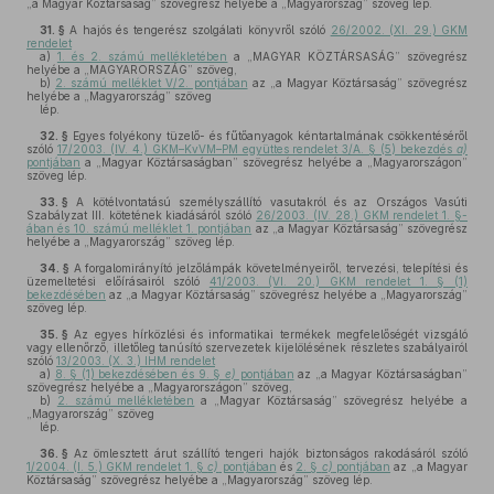
„a Magyar Köztársaság” szövegrész helyébe a „Magyarország” szöveg lép.
31. §
A hajós és tengerész szolgálati könyvről szóló
26/2002. (XI. 29.) GKM
rendelet
a)
1. és 2. számú mellékletében
a „MAGYAR KÖZTÁRSASÁG” szövegrész
helyébe a „MAGYARORSZÁG” szöveg,
b)
2. számú melléklet V/2. pontjában
az „a Magyar Köztársaság” szövegrész
helyébe a „Magyarország” szöveg
lép.
32. §
Egyes folyékony tüzelő- és fűtőanyagok kéntartalmának csökkentéséről
szóló
17/2003. (IV. 4.) GKM–KvVM–PM együttes rendelet 3/A. § (5) bekezdés
a)
pontjában
a „Magyar Köztársaságban” szövegrész helyébe a „Magyarországon”
szöveg lép.
33. §
A kötélvontatású személyszállító vasutakról és az Országos Vasúti
Szabályzat III. kötetének kiadásáról szóló
26/2003. (IV. 28.) GKM rendelet 1. §-
ában és 10. számú melléklet 1. pontjában
az „a Magyar Köztársaság” szövegrész
helyébe a „Magyarország” szöveg lép.
34. §
A forgalomirányító jelzőlámpák követelményeiről, tervezési, telepítési és
üzemeltetési előírásairól szóló
41/2003. (VI. 20.) GKM rendelet 1. § (1)
bekezdésében
az „a Magyar Köztársaság” szövegrész helyébe a „Magyarország”
szöveg lép.
35. §
Az egyes hírközlési és informatikai termékek megfelelőségét vizsgáló
vagy ellenőrző, illetőleg tanúsító szervezetek kijelölésének részletes szabályairól
szóló
13/2003. (X. 3.) IHM rendelet
a)
8. § (1) bekezdésében és 9. §
e)
pontjában
az „a Magyar Köztársaságban”
szövegrész helyébe a „Magyarországon” szöveg,
b)
2. számú mellékletében
a „Magyar Köztársaság” szövegrész helyébe a
„Magyarország” szöveg
lép.
36. §
Az ömlesztett árut szállító tengeri hajók biztonságos rakodásáról szóló
1/2004. (I. 5.) GKM rendelet 1. §
c)
pontjában
és
2. §
c)
pontjában
az „a Magyar
Köztársaság” szövegrész helyébe a „Magyarország” szöveg lép.