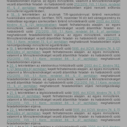
feladatkörömben eljárva, az egyes miniszterek, valamint a Miniszterelnökséget
vezető államtitkár feladat- és hatásköréről szóló
212/2010. (VII. 1.) Korm. rendelet
41. §
i)
pontjában
meghatározott feladatkörében eljáró nemzeti erőforrás
miniszterrel egyetértésben,
a
18. §
tekintetében az áruknak TIR-igazolvánnyal történő nemzetközi
fuvarozására vonatkozó, Genfben, 1975. november 14-én kelt vámegyezmény és
módosításai egységes szerkezetben történő kihirdetéséről szóló
2003. évi XXXIV.
törvény 4. § (2) bekezdésében
kapott felhatalmazás alapján, az egyes
miniszterek, valamint a Miniszterelnökséget vezető államtitkár feladat- és
hatásköréről szóló
212/2010. (VII. 1.) Korm. rendelet 84. §
e)
pontjában
meghatározott feladatkörömben eljárva, az egyes miniszterek, valamint a
Miniszterelnökséget vezető államtitkár feladat- és hatásköréről szóló
212/2010.
(VII. 1.) Korm. rendelet 73. §
c)
pontjában
meghatározott feladatkörében eljáró
nemzetgazdasági miniszterrel egyetértésben,
a
19. §
tekintetében a légiközlekedésről szóló
1995. évi XCVII. törvény 74. § (2)
bekezdés
o)
pontjában
kapott felhatalmazás alapján, az egyes miniszterek,
valamint a Miniszterelnökséget vezető államtitkár feladat- és hatásköréről szóló
212/2010. (VII. 1.) Korm. rendelet 84. §
e)
pontjában
meghatározott
feladatkörömben eljárva,
a
20. §
tekintetében az elektronikus hírközlésről szóló
2003. évi C. törvény 182.
§ (2) bekezdés
b)
pontjában
kapott felhatalmazás alapján, az egyes miniszterek,
valamint a Miniszterelnökséget vezető államtitkár feladat- és hatásköréről szóló
212/2010. (VII. 1.) Korm. rendelet 84. §
l)
pontjában
meghatározott
feladatkörömben eljárva, az egyes miniszterek, valamint a Miniszterelnökséget
vezető államtitkár feladat- és hatásköréről szóló
212/2010. (VII. 1.) Korm. rendelet
73. §
c)
pontjában
meghatározott feladatkörében eljáró nemzetgazdasági
miniszterrel egyetértésben,
a
21. §
tekintetében a légiközlekedésről szóló
1995. évi XCVII. törvény 74. § (1)
bekezdés
o)
pontjában
kapott felhatalmazás alapján, az egyes miniszterek,
valamint a Miniszterelnökséget vezető államtitkár feladat- és hatásköréről szóló
212/2010. (VII. 1.) Korm. rendelet 84. §
e)
pontjában
meghatározott
feladatkörömben eljárva,
a
22. §
tekintetében a légiközlekedésről szóló
1995. évi XCVII. törvény 74. § (1)
bekezdés
p)
pontjában
kapott felhatalmazás alapján, az egyes miniszterek,
valamint a Miniszterelnökséget vezető államtitkár feladat- és hatásköréről szóló
212/2010. (VII. 1.) Korm. rendelet 84. §
e)
pontjában
meghatározott
feladatkörömben eljárva,
a
23. §
és a
24. §
tekintetében a víziközlekedésről szóló
2000. évi XLII. törvény