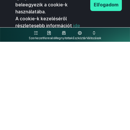
beleegyezik a cookie-k
Elfogadom
használatába.
A cookie-k kezeléséről
részletesebb információt
ide
kattintva olvashat.
Szerkezet
Keresés
Megnyitottak
Eszköztár
Változások
Kapcsolat