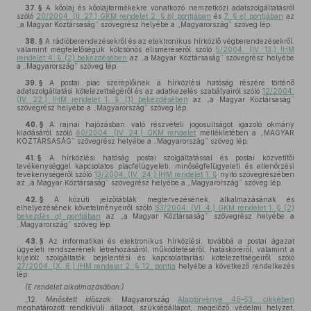
37. §
A kőolaj és kőolajtermékekre vonatkozó nemzetközi adatszolgáltatásról
szóló
20/2004. (II. 27.) GKM rendelet 2. §
b)
pontjában
és
7. §
e)
pontjában
az
„a Magyar Köztársaság” szövegrész helyébe a „Magyarország” szöveg lép.
38. §
A rádióberendezésekről és az elektronikus hírközlő végberendezésekről,
valamint megfelelőségük kölcsönös elismeréséről szóló
5/2004. (IV. 13.) IHM
rendelet 4. § (2) bekezdésében
az „a Magyar Köztársaság” szövegrész helyébe
a „Magyarország” szöveg lép.
39. §
A postai piac szereplőinek a hírközlési hatóság részére történő
adatszolgáltatási kötelezettségéről és az adatkezelés szabályairól szóló
12/2004.
(IV. 22.) IHM rendelet 1. § (1) bekezdésében
az „a Magyar Köztársaság”
szövegrész helyébe a „Magyarország” szöveg lép.
40. §
A rajnai hajózásban való részvételi jogosultságot igazoló okmány
kiadásáról szóló
60/2004. (IV. 24.) GKM rendelet
mellékletében a „MAGYAR
KÖZTÁRSASÁG” szövegrész helyébe a „Magyarország” szöveg lép.
41. §
A hírközlési hatóság postai szolgáltatással és postai közvetítői
tevékenységgel kapcsolatos piacfelügyeleti, minőségfelügyeleti és ellenőrzési
tevékenységéről szóló
13/2004. (IV. 24.) IHM rendelet 1. §
nyitó szövegrészében
az „a Magyar Köztársaság” szövegrész helyébe a „Magyarország” szöveg lép.
42. §
A közúti jelzőtáblák megtervezésének, alkalmazásának és
elhelyezésének követelményeiről szóló
83/2004. (VI. 4.) GKM rendelet 1. § (2)
bekezdés
a)
pontjában
az „a Magyar Köztársaság” szövegrész helyébe a
„Magyarország” szöveg lép.
43. §
Az informatikai és elektronikus hírközlési, továbbá a postai ágazat
ügyeleti rendszerének létrehozásáról, működtetéséről, hatásköréről, valamint a
kijelölt szolgáltatók bejelentési és kapcsolattartási kötelezettségeiről szóló
27/2004. (X. 6.) IHM rendelet 2. § 12. pontja
helyébe a következő rendelkezés
lép:
(E rendelet alkalmazásában:)
„12.
Minősített időszak:
Magyarország
Alaptörvénye 48–53. cikkében
meghatározott rendkívüli állapot, szükségállapot, megelőző védelmi helyzet,