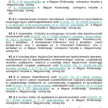
b)
50. § (4) bekezdésében
az „a Magyar Köztársaság” szövegrész helyébe a
„Magyarország” szöveg,
c)
2. mellékletében
a „Magyar Köztársaság” szövegrész helyébe a
„Magyarország” szöveg
lép.
61. §
A villamosenergia-rendszer irányításával, működésével és használatával
összefüggő egyes adatszolgáltatásokról szóló
6/2008. (VI. 18.) KHEM rendelet 5.
§ (1) bekezdés nyitó szövegrészében és
a)
pont
aa)
alpontjában
az „a Magyar
Köztársaság” szövegrész helyébe a „Magyarország” szöveg lép.
62. §
A közlekedési, hírközlési és energiaügyi miniszter által adományozható
elismerésekről szóló
11/2008. (VII. 5.) KHEM rendelet 1. melléklet „Baross Gábor-
díj” rész 3. pontjában
, „Puskás Tivadar-díj” rész 3. pontjában, „Prométheus-díj”
rész 3. pontjában, „A Közlekedésért Érdemérem” rész 3. pontjában, „Szent
Borbála-érem” rész 3. pontjában és „A Hírközlésért Érdemérem” rész 3.
pontjában az „a Magyar Köztársaság” szövegrész helyébe a „Magyarország”
szöveg lép.
63. §
A kizárólag állami légijárművel bekövetkezett légiközlekedési balesetek,
repülőesemények és légiközlekedési rendellenességek szakmai vizsgálatának
részletes szabályairól, valamint a kizárólag állami légijárművel összefüggő
üzembentartói vizsgálat szabályairól szóló
35/2008. (XII. 5.) KHEM-HM-IRM
együttes rendelet 1. § (1) és (2) bekezdésében
az „a Magyar Köztársaság”
szövegrész helyébe a „Magyarország” szöveg lép.
64. §
A hajózási képesítésekről szóló
15/2001. (IV. 27.) KöViM rendelet
,
valamint a belvízi utakon közlekedő úszólétesítmények hajózásra alkalmassága
és megfelelősége feltételeiről, az üzemképesség vizsgálatáról és tanúsításáról
szóló
13/2001. (IV. 10.) KöViM rendelet
módosításáról szóló
9/2009. (III. 6.) KHEM
rendelet 10. § (15) bekezdésében
az „a Magyar Köztársaság” szövegrész
helyébe a „Magyarország” szöveg lép.
65. §
A Gyimesi Zoltán-díj alapításáról és adományozásáról szóló
12/2009. (III.
25.) KHEM rendelet 1. § (4) bekezdésében
az „a Magyar Köztársaság”
szövegrész helyébe a „Magyarország” szöveg lép.