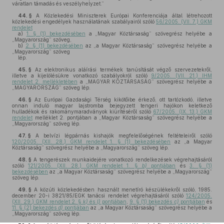
váratlan támadás és veszélyhelyzet.”
44. §
A Közlekedési Miniszterek Európai Konferenciája által létrehozott
közlekedési engedélyek használatának szabályairól szóló
56/2005. (VII. 7.) GKM
rendelet
a)
1. § (1) bekezdésében
a „Magyar Köztársaság” szövegrész helyébe a
„Magyarország” szöveg,
b)
2. § (1) bekezdésében
az „a Magyar Köztársaság” szövegrész helyébe a
„Magyarország” szöveg
lép.
45. §
Az elektronikus aláírási termékek tanúsítását végző szervezetekről,
illetve a kijelölésükre vonatkozó szabályokról szóló
9/2005. (VII. 21.) IHM
rendelet 2. mellékletében
a „MAGYAR KÖZTÁRSASÁG” szövegrész helyébe a
„MAGYARORSZÁG” szöveg lép.
46. §
Az Európai Gazdasági Térség kikötőibe érkező, ott tartózkodó, illetve
onnan induló magyar lajstromba bejegyzett tengeri hajókon keletkező
hulladékok és rakománymaradványok kiürítéséről szóló
67/2005. (IX. 13.) GKM
rendelet
melléklet 2. pontjában a „Magyar Köztársaság” szövegrész helyébe a
„Magyarország” szöveg lép.
47. §
A belvízi légpárnás kishajók megfelelőségének feltételeiről szóló
120/2005. (XII. 28.) GKM rendelet 1. § (1) bekezdésében
az „a Magyar
Köztársaság” szövegrész helyébe a „Magyarország” szöveg lép.
48. §
A tengerészek munkaidejére vonatkozó rendelkezések végrehajtásáról
szóló
121/2005. (XII. 28.) GKM rendelet 1. §
b)
pontjában
és
3. § (1)
bekezdésében
az „a Magyar Köztársaság” szövegrész helyébe a „Magyarország”
szöveg lép.
49. §
A közúti közlekedésben használt menetíró készülékekről szóló, 1985.
december 20-i 3821/85/EGK tanácsi rendelet végrehajtásáról szóló
124/2005.
(XII. 29.) GKM rendelet 2. §
k)
és
l)
pontjában
,
9. § (1) bekezdés
c)
pontjában
és
11. § (2) bekezdés
d)
pontjában
az „a Magyar Köztársaság” szövegrész helyébe a
„Magyarország” szöveg lép.