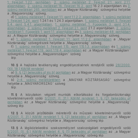
1. Fejezet 1.22. pontjában
,
2. számú melléklet 2. Fejezet 2.1. pont 2.1.1.
alpontjában
,
2. számú melléklet 16. Fejezet 16.2. pont
16.2.3 alpontjában és
3.
számú melléklet 265. pontjában
az „a Magyar Köztársaság” szövegrész helyébe
a „Magyarország” szöveg,
d)
1. számú melléklet 1. Fejezet 1.1. pont 1.1.2.2. alpontjában
,
1. számú melléklet
1. Fejezet 1.24. pont
1.24.1 és 1.24.3 alpontjában,
1. számú melléklet 5. Fejezet
5.4. pont 5.4.1. alpontjában
,
1. számú melléklet 1. Függelék 3. pont 3.1.4.
alpontjában
,
2. számú melléklet 2. Fejezet 2.1. pont
2.1.2 alpontjában,
2. számú
melléklet 1. Függelék 1. pont 1.1. alpontjában
és
3. számú melléklet 48. pontjában
az „A Magyar Köztársaság” szövegrész helyébe a „Magyarország” szöveg,
e)
1. számú melléklet 1. Fejezet 1.1. pont 1.1.2.2. alpontjában
a „Magyar
Köztársaság” szövegrészek helyébe a „Magyarország” szöveg,
f)
1. számú melléklet 1. Fejezet 1.15. pont 1.15.1.3. alpontjában
és
1. számú
melléklet 1. Fejezet 1.19. pont 1.19.4. alpontjában
az „a Magyar Köztársaságban”
szövegrész helyébe a „Magyarországon” szöveg
lép.
10. §
A hajózási tevékenység engedélyezésének rendjéről szóló
28/2000.
(XII. 18.) KöViM rendelet
a)
9. § (2) bekezdés
a)
és
b)
pontjában
az „a Magyar Köztársaság” szövegrész
helyébe a „Magyarország” szöveg,
b)
2–4. számú mellékletében
a „MAGYAR KÖZTÁRSASÁG” szövegrész
helyébe a „MAGYARORSZÁG” szöveg
lép.
11. §
A közutakon végzett munkák elkorlátozási és forgalombiztonsági
követelményeiről szóló
3/2001. (I. 31.) KöViM rendelet 1. § (2) bekezdés
a)
pontjában
az „a Magyar Köztársaság” szövegrész helyébe a „Magyarország”
szöveg lép.
12. §
A közúti jelzőtáblák méreteiről és műszaki követelményeiről szóló
4/2001. (I. 31.) KöViM rendelet 1. § (2) bekezdés
a)
pontjában
az „A Magyar
Köztársaság” szövegrész helyébe a „Magyarország” szöveg lép.
13. §
A légiközlekedési szakszemélyzet szakszolgálati engedélyeiről szóló
5/2001. (II. 6.) KöViM rendelet 4. § (1) bekezdés
a)
pontjában
az „a Magyar
Köztársaság” szövegrész helyébe a „Magyarország” szöveg lép.