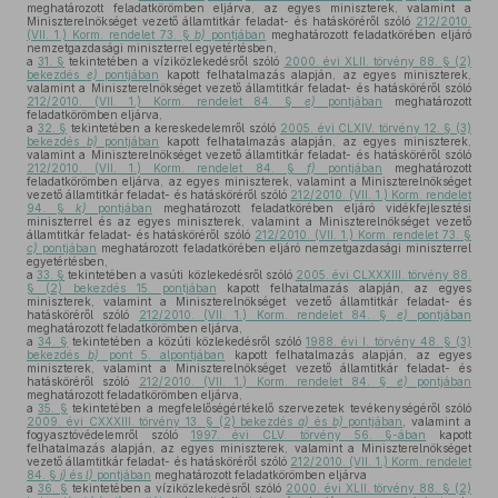
meghatározott feladatkörömben eljárva, az egyes miniszterek, valamint a
Miniszterelnökséget vezető államtitkár feladat- és hatásköréről szóló
212/2010.
(VII. 1.) Korm. rendelet 73. §
b)
pontjában
meghatározott feladatkörében eljáró
nemzetgazdasági miniszterrel egyetértésben,
a
31. §
tekintetében a víziközlekedésről szóló
2000. évi XLII. törvény 88. § (2)
bekezdés
e)
pontjában
kapott felhatalmazás alapján, az egyes miniszterek,
valamint a Miniszterelnökséget vezető államtitkár feladat- és hatásköréről szóló
212/2010. (VII. 1.) Korm. rendelet 84. §
e)
pontjában
meghatározott
feladatkörömben eljárva,
a
32. §
tekintetében a kereskedelemről szóló
2005. évi CLXIV. törvény 12. § (3)
bekezdés
b)
pontjában
kapott felhatalmazás alapján, az egyes miniszterek,
valamint a Miniszterelnökséget vezető államtitkár feladat- és hatásköréről szóló
212/2010. (VII. 1.) Korm. rendelet 84. §
f)
pontjában
meghatározott
feladatkörömben eljárva, az egyes miniszterek, valamint a Miniszterelnökséget
vezető államtitkár feladat- és hatásköréről szóló
212/2010. (VII. 1.) Korm. rendelet
94. §
k)
pontjában
meghatározott feladatkörében eljáró vidékfejlesztési
miniszterrel és az egyes miniszterek, valamint a Miniszterelnökséget vezető
államtitkár feladat- és hatásköréről szóló
212/2010. (VII. 1.) Korm. rendelet 73. §
c)
pontjában
meghatározott feladatkörében eljáró nemzetgazdasági miniszterrel
egyetértésben,
a
33. §
tekintetében a vasúti közlekedésről szóló
2005. évi CLXXXIII. törvény 88.
§ (2) bekezdés 15. pontjában
kapott felhatalmazás alapján, az egyes
miniszterek, valamint a Miniszterelnökséget vezető államtitkár feladat- és
hatásköréről szóló
212/2010. (VII. 1.) Korm. rendelet 84. §
e)
pontjában
meghatározott feladatkörömben eljárva,
a
34. §
tekintetében a közúti közlekedésről szóló
1988. évi I. törvény 48. § (3)
bekezdés
b)
pont 5. alpontjában
kapott felhatalmazás alapján, az egyes
miniszterek, valamint a Miniszterelnökséget vezető államtitkár feladat- és
hatásköréről szóló
212/2010. (VII. 1.) Korm. rendelet 84. §
e)
pontjában
meghatározott feladatkörömben eljárva,
a
35. §
tekintetében a megfelelőségértékelő szervezetek tevékenységéről szóló
2009. évi CXXXIII. törvény 13. § (2) bekezdés
a)
és
b)
pontjában
, valamint a
fogyasztóvédelemről szóló
1997. évi CLV. törvény 56. §-ában
kapott
felhatalmazás alapján, az egyes miniszterek, valamint a Miniszterelnökséget
vezető államtitkár feladat- és hatásköréről szóló
212/2010. (VII. 1.) Korm. rendelet
84. §
j)
és
l)
pontjában
meghatározott feladatkörömben eljárva
a
36. §
tekintetében a víziközlekedésről szóló
2000. évi XLII. törvény 88. § (2)