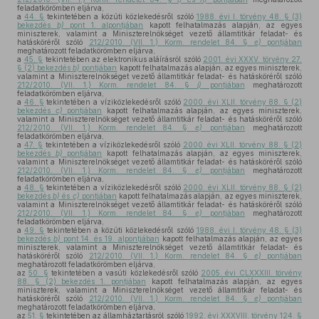
feladatkörömben eljárva,
a
44. §
tekintetében a közúti közlekedésről szóló
1988. évi I. törvény 48. § (3)
bekezdés
b)
pont 1. alpontjában
kapott felhatalmazás alapján, az egyes
miniszterek, valamint a Miniszterelnökséget vezető államtitkár feladat- és
hatásköréről szóló
212/2010. (VII. 1.) Korm. rendelet 84. §
e)
pontjában
meghatározott feladatkörömben eljárva,
a
45. §
tekintetében az elektronikus aláírásról szóló
2001. évi XXXV. törvény 27.
§ (2) bekezdés
b)
pontjában
kapott felhatalmazás alapján, az egyes miniszterek,
valamint a Miniszterelnökséget vezető államtitkár feladat- és hatásköréről szóló
212/2010. (VII. 1.) Korm. rendelet 84. §
j)
pontjában
meghatározott
feladatkörömben eljárva,
a
46. §
tekintetében a víziközlekedésről szóló
2000. évi XLII. törvény 88. § (2)
bekezdés
c)
pontjában
kapott felhatalmazás alapján, az egyes miniszterek,
valamint a Miniszterelnökséget vezető államtitkár feladat- és hatásköréről szóló
212/2010. (VII. 1.) Korm. rendelet 84. §
e)
pontjában
meghatározott
feladatkörömben eljárva,
a
47. §
tekintetében a víziközlekedésről szóló
2000. évi XLII. törvény 88. § (2)
bekezdés
b)
pontjában
kapott felhatalmazás alapján, az egyes miniszterek,
valamint a Miniszterelnökséget vezető államtitkár feladat- és hatásköréről szóló
212/2010. (VII. 1.) Korm. rendelet 84. §
e)
pontjában
meghatározott
feladatkörömben eljárva,
a
48. §
tekintetében a víziközlekedésről szóló
2000. évi XLII. törvény 88. § (2)
bekezdés
b)
és
c)
pontjában
kapott felhatalmazás alapján, az egyes miniszterek,
valamint a Miniszterelnökséget vezető államtitkár feladat- és hatásköréről szóló
212/2010. (VII. 1.) Korm. rendelet 84. §
e)
pontjában
meghatározott
feladatkörömben eljárva,
a
49. §
tekintetében a közúti közlekedésről szóló
1988. évi I. törvény 48. § (3)
bekezdés
b)
pont 14. és 19. alpontjában
kapott felhatalmazás alapján, az egyes
miniszterek, valamint a Miniszterelnökséget vezető államtitkár feladat- és
hatásköréről szóló
212/2010. (VII. 1.) Korm. rendelet 84. §
e)
pontjában
meghatározott feladatkörömben eljárva,
az
50. §
tekintetében a vasúti közlekedésről szóló
2005. évi CLXXXIII. törvény
88. § (2) bekezdés 1. pontjában
kapott felhatalmazás alapján, az egyes
miniszterek, valamint a Miniszterelnökséget vezető államtitkár feladat- és
hatásköréről szóló
212/2010. (VII. 1.) Korm. rendelet 84. §
e)
pontjában
meghatározott feladatkörömben eljárva,
az
51. §
tekintetében az államháztartásról szóló
1992. évi XXXVIII. törvény 124. §