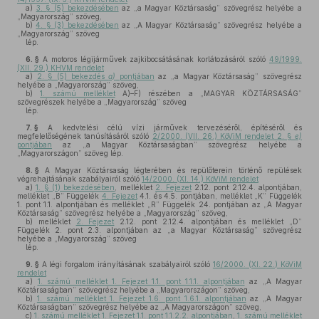
a)
3. § (5) bekezdésében
az „a Magyar Köztársaság” szövegrész helyébe a
„Magyarország” szöveg,
b)
4. § (3) bekezdésében
az „A Magyar Köztársaság” szövegrész helyébe a
„Magyarország” szöveg
lép.
6. §
A motoros légijárművek zajkibocsátásának korlátozásáról szóló
49/1999.
(XII. 29.) KHVM rendelet
a)
2. § (5) bekezdés
a)
pontjában
az „a Magyar Köztársaság” szövegrész
helyébe a „Magyarország” szöveg,
b)
1. számú melléklet
A)–F) részében a „MAGYAR KÖZTÁRSASÁG”
szövegrészek helyébe a „Magyarország” szöveg
lép.
7. §
A kedvtelési célú vízi járművek tervezéséről, építéséről és
megfelelőségének tanúsításáról szóló
2/2000. (VII. 26.) KöViM rendelet 2. §
e)
pontjában
az „a Magyar Köztársaságban” szövegrész helyébe a
„Magyarországon” szöveg lép.
8. §
A Magyar Köztársaság légterében és repülőterein történő repülések
végrehajtásának szabályairól szóló
14/2000. (XI. 14.) KöViM rendelet
a)
1. § (1) bekezdésében
, melléklet
2. Fejezet
2.12. pont 2.12.4. alpontjában,
melléklet „B” Függelék
4. Fejezet
4.1. és 4.5. pontjában, melléklet „K” Függelék
1. pont 1.1. alpontjában és melléklet „R” Függelék 24. pontjában az „A Magyar
Köztársaság” szövegrész helyébe a „Magyarország” szöveg,
b)
melléklet
2. Fejezet
2.12. pont 2.12.4. alpontjában és melléklet „D”
Függelék 2. pont 2.3. alpontjában az „a Magyar Köztársaság” szövegrész
helyébe a „Magyarország” szöveg
lép.
9. §
A légi forgalom irányításának szabályairól szóló
16/2000. (XI. 22.) KöViM
rendelet
a)
1. számú melléklet 1. Fejezet 1.1. pont 1.1.1. alpontjában
az „A Magyar
Köztársaságban” szövegrész helyébe a „Magyarországon” szöveg,
b)
1. számú melléklet 1. Fejezet 1.6. pont 1.6.1. alpontjában
az „A Magyar
Köztársaságban” szövegrész helyébe az „A Magyarországon” szöveg,
c)
1. számú melléklet 1. Fejezet 1.1. pont 1.1.2.2. alpontjában
,
1. számú melléklet