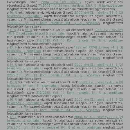
Honvédségről szóló
2004. évi CV. törvény
egyes rendelkezéseinek
végrehajtásáról szóló
71/2006. (IV. 3.) Korm. rendelet 32/A. § (1) bekezdésében
meghatározott feladatkörében eljáró honvédelmi miniszterrel egyetértésben,
a
10. §
tekintetében a víziközlekedésről szóló
2000. évi XLII. törvény 88. § (2)
bekezdés
a)
pontjában
kapott felhatalmazás alapján, az egyes miniszterek,
valamint a Miniszterelnökséget vezető államtitkár feladat- és hatásköréről szóló
212/2010. (VII. 1.) Korm. rendelet 84. §
e)
pontjában
meghatározott
feladatkörömben eljárva,
a
11. §
és a
12. §
tekintetében a közúti közlekedésről szóló
1988. évi I. törvény
48. § (3) bekezdés
b)
pont 5. alpontjában
kapott felhatalmazás alapján, az egyes
miniszterek, valamint a Miniszterelnökséget vezető államtitkár feladat- és
hatásköréről szóló
212/2010. (VII. 1.) Korm. rendelet 84. §
e)
pontjában
meghatározott feladatkörömben eljárva,
a
13. §
tekintetében a légiközlekedésről szóló
1995. évi XCVII. törvény 74. § (1)
bekezdés
l)
pontjában
kapott felhatalmazás alapján, az egyes miniszterek,
valamint a Miniszterelnökséget vezető államtitkár feladat- és hatásköréről szóló
212/2010. (VII. 1.) Korm. rendelet 84. §
e)
pontjában
meghatározott
feladatkörömben eljárva,
a
14. §
tekintetében a víziközlekedésről szóló
2000. évi XLII. törvény 88. § (2)
bekezdés
b)
pontjában
kapott felhatalmazás alapján, az egyes miniszterek,
valamint a Miniszterelnökséget vezető államtitkár feladat- és hatásköréről szóló
212/2010. (VII. 1.) Korm. rendelet 84. §
e)
pontjában
meghatározott
feladatkörömben eljárva,
a
15. §
tekintetében a közúti közlekedésről szóló
1988. évi I. törvény 48. § (3)
bekezdés
b)
pont 5. alpontjában
kapott felhatalmazás alapján, az egyes
miniszterek, valamint a Miniszterelnökséget vezető államtitkár feladat- és
hatásköréről szóló
212/2010. (VII. 1.) Korm. rendelet 84. §
e)
pontjában
meghatározott feladatkörömben eljárva,
a
16. §
tekintetében a víziközlekedésről szóló
2000. évi XLII. törvény 88. § (2)
bekezdés
b)
pontjában
kapott felhatalmazás alapján, az egyes miniszterek,
valamint a Miniszterelnökséget vezető államtitkár feladat- és hatásköréről szóló
212/2010. (VII. 1.) Korm. rendelet 84. §
e)
pontjában
meghatározott
feladatkörömben eljárva,
a
17. §
tekintetében a víziközlekedésről szóló
2000. évi XLII. törvény 88. § (2)
bekezdés
s)
pontjában
kapott felhatalmazás alapján, az egyes miniszterek,
valamint a Miniszterelnökséget vezető államtitkár feladat- és hatásköréről szóló
212/2010. (VII. 1.) Korm. rendelet 84. § e) és
l)
pontjában
meghatározott