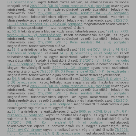
(9) bekezdésében
kapott felhatalmazás alapján, az államháztartás működési
rendjéről szóló
292/2009. (XII. 19.) Korm. rendelet 2. § 6. pontjában
és az egyes
miniszterek, valamint a Miniszterelnökséget vezető államtitkár feladat- és
hatásköréről szóló
212/2010. (VII. 1.) Korm. rendelet 84. §
n)
pontjában
meghatározott feladatkörömben eljárva, az egyes miniszterek, valamint a
Miniszterelnökséget vezető államtitkár feladat- és hatásköréről szóló
212/2010.
(VII. 1.) Korm. rendelet 73. §
b)
és
m)
pontjában
meghatározott feladatkörében
eljáró nemzetgazdasági miniszterrel egyetértésben,
az
52. §
tekintetében a Magyar Köztársaság kitüntetéseiről szóló
1991. évi XXXI.
törvény 10. § (2) bekezdésében
kapott felhatalmazás alapján, az egyes
miniszterek, valamint a Miniszterelnökséget vezető államtitkár feladat- és
hatásköréről szóló
212/2010. (VII. 1.) Korm. rendelet 84. §
e)
pontjában
meghatározott feladatkörömben eljárva,
az
53. §
tekintetében a légiközlekedésről szóló
1995. évi XCVII. törvény 74. § (2)
bekezdés
u)
pontjában
, valamint
74. § (1) bekezdés
l)
és
v)
pontjában
kapott
felhatalmazás alapján, az egyes miniszterek, valamint a Miniszterelnökséget
vezető államtitkár feladat- és hatásköréről szóló
212/2010. (VII. 1.) Korm. rendelet
84. §
e)
pontjában
meghatározott feladatkörömben eljárva, a honvédelemről és a
Magyar Honvédségről szóló
2004. évi CV. törvény
egyes rendelkezéseinek
végrehajtásáról szóló
71/2006. (IV. 3.) Korm. rendelet 32/A. § (1) bekezdésében
meghatározott feladatkörében eljáró honvédelmi miniszterrel egyetértésben,
az
54. §
tekintetében az államháztartásról szóló
1992. évi XXXVIII. törvény 124.
§ (9) bekezdésében
kapott felhatalmazás alapján, az államháztartás működési
rendjéről szóló
292/2009. (XII. 19.) Korm. rendelet 2. § 6. pontjában
és az egyes
miniszterek, valamint a Miniszterelnökséget vezető államtitkár feladat- és
hatásköréről szóló
212/2010. (VII. 1.) Korm. rendelet 84. §
n)
pontjában
meghatározott feladatkörömben eljárva, az egyes miniszterek, valamint a
Miniszterelnökséget vezető államtitkár feladat- és hatásköréről szóló
212/2010.
(VII. 1.) Korm. rendelet 73. §
b)
pontjában
meghatározott feladatkörében eljáró
nemzetgazdasági miniszterrel egyetértésben,
az
55. §
tekintetében a légiközlekedésről szóló
1995. évi XCVII. törvény 74. § (1)
bekezdés
n)
pontjában
kapott felhatalmazás alapján, az egyes miniszterek,
valamint a Miniszterelnökséget vezető államtitkár feladat- és hatásköréről szóló
212/2010. (VII. 1.) Korm. rendelet 84. §
e)
pontjában
meghatározott
feladatkörömben eljárva, a honvédelemről és a Magyar Honvédségről szóló
2004. évi CV. törvény
egyes rendelkezéseinek végrehajtásáról szóló
71/2006.
(IV. 3.) Korm. rendelet 32/A. § (1) bekezdésében
meghatározott feladatkörében