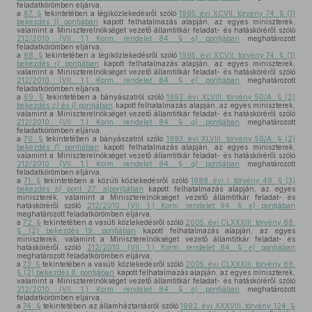
feladatkörömben eljárva,
a
67. §
tekintetében a légiközlekedésről szóló
1995. évi XCVII. törvény 74. § (1)
bekezdés
l)
pontjában
kapott felhatalmazás alapján, az egyes miniszterek,
valamint a Miniszterelnökséget vezető államtitkár feladat- és hatásköréről szóló
212/2010. (VII. 1.) Korm. rendelet 84. §
e)
pontjában
meghatározott
feladatkörömben eljárva,
a
68. §
tekintetében a légiközlekedésről szóló
1995. évi XCVII. törvény 74. § (1)
bekezdés
r)
pontjában
kapott felhatalmazás alapján, az egyes miniszterek,
valamint a Miniszterelnökséget vezető államtitkár feladat- és hatásköréről szóló
212/2010. (VII. 1.) Korm. rendelet 84. §
e)
pontjában
meghatározott
feladatkörömben eljárva,
a
69. §
tekintetében a bányászatról szóló
1993. évi XLVIII. törvény 50/A. § (2)
bekezdés
c)
és
l)
pontjában
kapott felhatalmazás alapján, az egyes miniszterek,
valamint a Miniszterelnökséget vezető államtitkár feladat- és hatásköréről szóló
212/2010. (VII. 1.) Korm. rendelet 84. §
g)
pontjában
meghatározott
feladatkörömben eljárva,
a
70. §
tekintetében a bányászatról szóló
1993. évi XLVIII. törvény 50/A. § (2)
bekezdés
f)
pontjában
kapott felhatalmazás alapján, az egyes miniszterek,
valamint a Miniszterelnökséget vezető államtitkár feladat- és hatásköréről szóló
212/2010. (VII. 1.) Korm. rendelet 84. §
g)
pontjában
meghatározott
feladatkörömben eljárva,
a
71. §
tekintetében a közúti közlekedésről szóló
1988. évi I. törvény 48. § (3)
bekezdés
b)
pont 27. alpontjában
kapott felhatalmazás alapján, az egyes
miniszterek, valamint a Miniszterelnökséget vezető államtitkár feladat- és
hatásköréről szóló
212/2010. (VII. 1.) Korm. rendelet 84. §
e)
pontjában
meghatározott feladatkörömben eljárva,
a
72. §
tekintetében a vasúti közlekedésről szóló
2005. évi CLXXXIII. törvény 88.
§ (2) bekezdés 19. pontjában
kapott felhatalmazás alapján, az egyes
miniszterek, valamint a Miniszterelnökséget vezető államtitkár feladat- és
hatásköréről szóló
212/2010. (VII. 1.) Korm. rendelet 84. §
e)
pontjában
meghatározott feladatkörömben eljárva,
a
73. §
tekintetében a vasúti közlekedésről szóló
2005. évi CLXXXIII. törvény 88.
§ (2) bekezdés 8. pontjában
kapott felhatalmazás alapján, az egyes miniszterek,
valamint a Miniszterelnökséget vezető államtitkár feladat- és hatásköréről szóló
212/2010. (VII. 1.) Korm. rendelet 84. §
e)
pontjában
meghatározott
feladatkörömben eljárva,
a
74. §
tekintetében az államháztartásról szóló
1992. évi XXXVIII. törvény 124. §