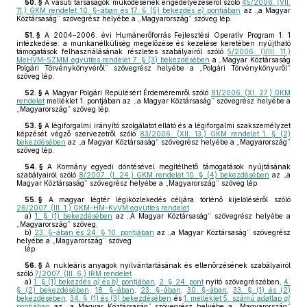
50. §
A vasúti társaságok működésének engedélyezéséről szóló
45/2006. (VII.
11.) GKM rendelet 10. §-ában és 17. § (5) bekezdés
e)
pontjában
az „a Magyar
Köztársaság” szövegrész helyébe a „Magyarország” szöveg lép.
51. §
A 2004–2006. évi Humánerőforrás Fejlesztési Operatív Program 1. 1
intézkedése: a munkanélküliség megelőzése és kezelése keretében nyújtható
támogatások felhasználásának részletes szabályairól szóló
5/2006. (VIII. 11.)
MeHVM–SZMM együttes rendelet 7. § (3) bekezdésében
a „Magyar Köztársaság
Polgári Törvénykönyvéről” szövegrész helyébe a „Polgári Törvénykönyvről”
szöveg lép.
52. §
A Magyar Polgári Repülésért Érdeméremről szóló
81/2006. (XI. 27.) GKM
rendelet
melléklet 1. pontjában az „a Magyar Köztársaság” szövegrész helyébe a
„Magyarország” szöveg lép.
53. §
A légiforgalmi irányító szolgálatot ellátó és a légiforgalmi szakszemélyzet
képzését végző szervezetről szóló
83/2006. (XII. 13.) GKM rendelet 1. § (2)
bekezdésében
az „a Magyar Köztársaság” szövegrész helyébe a „Magyarország”
szöveg lép.
54. §
A Kormány egyedi döntésével megítélhető támogatások nyújtásának
szabályairól szóló
8/2007. (I. 24.) GKM rendelet 10. § (4) bekezdésében
az „a
Magyar Köztársaság” szövegrész helyébe a „Magyarország” szöveg lép.
55. §
A magyar légtér légiközlekedés céljára történő kijelöléséről szóló
26/2007. (III. 1.) GKM–HM–KvVM együttes rendelet
a)
1. § (1) bekezdésében
az „A Magyar Köztársaság” szövegrész helyébe a
„Magyarország” szöveg,
b)
23. §-ában és 24. § 10. pontjában
az „a Magyar Köztársaság” szövegrész
helyébe a „Magyarország” szöveg
lép.
56. §
A nukleáris anyagok nyilvántartásának és ellenőrzésének szabályairól
szóló
7/2007. (III. 6.) IRM rendelet
a)
1. § (1) bekezdés
a)
és
b)
pontjában
,
2. § 24. pont
nyitó szövegrészében,
4.
§ (2) bekezdésében
,
18. §-ában
,
23. §-ában
,
30. §-ában
,
33. § (1) és (2)
bekezdésében
,
34. § (1) és (3) bekezdésében
és
1. melléklet 5. számú adatlap
g)
pontjában
az „a Magyar Köztársaság” szövegrész helyébe a „Magyarország”