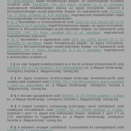
(9) bekezdésében
kapott felhatalmazás alapján, az államháztartás működési
rendjéről szóló
292/2009. (XII. 19.) Korm. rendelet 2. § 6. pontjában
meghatározott feladatkörömben eljárva, az egyes miniszterek, valamint a
Miniszterelnökséget vezető államtitkár feladat- és hatásköréről szóló
212/2010.
(VII. 1.) Korm. rendelet 73. §
b)
pontjában
meghatározott feladatkörében eljáró
nemzetgazdasági miniszterrel egyetértésben,
a
75. §
tekintetében a víziközlekedésről szóló
2000. évi XLII. törvény 88. § (2)
bekezdés
b)
és
f)
pontjában
kapott felhatalmazás alapján, az egyes miniszterek,
valamint a Miniszterelnökséget vezető államtitkár feladat- és hatásköréről szóló
212/2010. (VII. 1.) Korm. rendelet 84. §
e)
pontjában
meghatározott
feladatkörömben eljárva és
a
76. §
tekintetében a jogalkotásról szóló
2010. évi CXXX. törvény 31. § (2)
bekezdés
b)
pontjában
kapott felhatalmazás alapján, az egyes miniszterek,
valamint a Miniszterelnökséget vezető államtitkár feladat- és hatásköréről szóló
212/2010. (VII. 1.) Korm. rendelet 84. §
i)
és
l)
pontjában
meghatározott
feladatkörömben eljárva
a következőket rendelem el:
1. §
Az utak forgalomszabályozásáról és a közúti jelzések elhelyezéséről szóló
20/1984. (XII. 21.) KM rendelet 1. § (1) bekezdésében
az „a Magyar Köztársaság”
szövegrész helyébe a „Magyarország” szöveg lép.
2. §
Az egyes veszélyes tevékenységek biztonsági követelményeiről szóló
szabályzatok kiadásáról szóló
17/1993. (VII. 1.) KHVM rendelet 4. számú melléklet
1. pont 1.4. alpontjában
az „a Magyar Köztársaság” szövegrész helyébe a
„Magyarország” szöveg lép.
3. §
A közutak igazgatásáról szóló
19/1994. (V. 31.) KHVM rendelet 1. §-ában
az „a Magyar Köztársaság” szövegrész helyébe a „Magyarország” szöveg lép.
4. §
A kiégett nukleáris üzemanyag biztonságos vasúti szállításáról szóló
szabályzat kihirdetéséről szóló
13/1997. (IX. 3.) KHVM rendelet 2. §-ában
,
melléklet 1. pont 1.4. alpont első előfordulási helyén, melléklet 2. pont 2.7. és
2.19. alpontjában és függelékében az „a Magyar Köztársaság” szövegrész
helyébe a „Magyarország” szöveg lép.
5. §
A radioaktív anyagok szállításáról, fuvarozásáról és csomagolásáról szóló
14/1997. (IX. 3.) KHVM rendelet