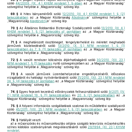
szóló
44/2009. (IX. 4.) KHEM rendelet 1. §-ában
az „a Magyar Köztársaság”
szövegrész helyébe a „Magyarország” szöveg lép.
69. §
A hites bányamérőről szóló
12/2010. (III. 4.) KHEM rendelet 1. § (2)
bekezdésében
az „a Magyar Köztársaság
Alkotmány
a” szövegrész helyébe a
„Magyarország
Alaptörvény
e” szöveg lép.
70. §
Az Általános Robbantási Biztonsági Szabályzatról szóló
13/2010. (III. 4.)
KHEM rendelet 1. § (2) bekezdés
a)
pontjában
az „a Magyar Köztársaság”
szövegrész helyébe a „Magyarország” szöveg lép.
71. §
A meghatározott össztömeget, tengelyterhelést és méretet meghaladó
járművek közlekedéséről szóló
13/2010. (X. 5.) NFM rendelet 1. § (1)
bekezdésében és 7. § (1) bekezdés
d)
pontjában
az „a Magyar Köztársaság”
szövegrész helyébe a „Magyarország” szöveg lép.
72. §
A vasúti rendszer kölcsönös átjárhatóságáról szóló
30/2010. (XII. 23.)
NFM rendelet 1. § (1) bekezdés
nyitó szövegrészében az „a Magyar Köztársaság”
szövegrész helyébe a „Magyarország” szöveg lép.
73. §
A vasúti járművek üzembehelyezése engedélyezéséről, időszakos
vizsgálatáról és hatósági nyilvántartásáról szóló
31/2010. (XII. 23.) NFM rendelet
34. § (4) bekezdés
b)
pontjában
az „a Magyar Köztársaság” szövegrész helyébe
a „Magyarország” szöveg lép.
74. §
Egyes fejezeti kezelésű előirányzatok felhasználásáról szóló
9/2011. (IV.
7.) NFM rendelet 19. § (1) bekezdésében
és
20. § (2) bekezdésében
az „a
Magyar Köztársaság” szövegrész helyébe a „Magyarország” szöveg lép.
75. §
A folyami információs szolgáltatások szakmai és működtetési szabályairól
szóló
45/2011. (VIII. 25.) NFM rendelet 1. § (3) bekezdésében
az „a Magyar
Köztársaság” szövegrész helyébe a „Magyarország” szöveg lép.
76. §
Hatályát veszti
a)
a műsorszórás és műsorszétosztás céljára szolgáló televíziós műsorkészítés
színes kódolási szabványának megválasztásáról szóló
29/1994. (XI. 23.) KHVM
rendelet
,