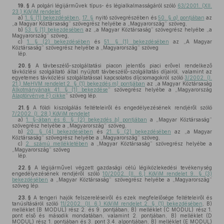
19. §
A polgári légijárművek típus- és légialkalmasságáról szóló
63/2001. (XII.
23.) KöViM rendelet
a)
1. § (1) bekezdésében
,
17. §
nyitó szövegrészében és
50. §
a)
pontjában
az
„a Magyar Köztársaság” szövegrész helyébe a „Magyarország” szöveg,
b)
53. § (1) bekezdésében
az „a Magyar Köztársaság” szövegrész helyébe „a
Magyarország” szöveg,
c)
1. § (2) bekezdésében
és
51. § (1) bekezdésében
az „A Magyar
Köztársaság” szövegrész helyébe a „Magyarország” szöveg
lép.
20. §
A távbeszélő-szolgáltatási piacon jelentős piaci erővel rendelkező
távközlési szolgáltató által nyújtott távbeszélő-szolgáltatás díjairól, valamint az
egyetemes távközlési szolgáltatással kapcsolatos díjcsomagokról szóló
3/2002. (I.
21.) MeHVM rendelet 2. § (1) bekezdés
m)
pontjában
az „a Magyar Köztársaság
Alkotmányának 41. § (1) bekezdése
” szövegrész helyébe a „Magyarország
Alaptörvénye F) cikke
” szöveg lép.
21. §
A földi kiszolgálás feltételeiről és engedélyezésének rendjéről szóló
7/2002. (I. 28.) KöViM rendelet
a)
1. §-ában és 6. § (2) bekezdés
b)
pontjában
a „Magyar Köztársaság”
szövegrész helyébe a „Magyarország” szöveg,
b)
20. § (4) bekezdésében
és
21. § (2) bekezdésében
az „a Magyar
Köztársaság” szövegrész helyébe a „Magyarország” szöveg,
c)
2. számú mellékletében
a „Magyar Köztársaság” szövegrész helyébe a
„Magyarország” szöveg
lép.
22. §
A légijárművel végzett gazdasági célú légiközlekedési tevékenység
engedélyezésének rendjéről szóló
10/2002. (II. 6.) KöViM rendelet 9. § (3)
bekezdésében
a „Magyar Köztársaság” szövegrész helyébe a „Magyarország”
szöveg lép.
23. §
A tengeri hajók felszereléseiről és ezek megfelelősége feltételeiről és
tanúsításáról szóló
11/2002. (II. 6.) KöViM rendelet 2. § (1) bekezdésében
, B)
melléklet (B MODUL) rész 2. és 9. pontjában, B) melléklet (C MODUL) rész 1.
pont első és második mondatában, valamint 2. pontjában, B) melléklet (D
MODUL) rész 1. pontjában és 3. pont 3.4. alpontjában, B) melléklet (E MODUL)