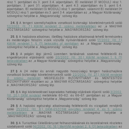
rész 1. pontjában és 3. pont 3.4. alpontjában, B) melléklet (F MODUL) rész 1.
pontjában, 3. pont 3.1. alpontjában, 4. pont 4.3. alpontjában és 5. pont 5.4.
alpontjában, B) melléklet (G MODUL) rész 1. pontjában, valamint B) melléklet (H
MODUL) rész 1. pontjában és 3. pont 3.4. alpontjában az „a Magyar Köztársaság”
szövegrész helyébe a „Magyarország” szöveg lép.
24. §
A tengeri személyhajókra vonatkozó biztonsági követelményekről szóló
12/2002. (II. 7.) KöViM rendelet 2. számú mellékletében
az „a MAGYAR
KÖZTÁRSASÁG” szövegrész helyébe a „MAGYARORSZÁG” szöveg lép.
25. §
A hajózásra alkalmas, illetőleg hajózásra alkalmassá tehető természetes
és mesterséges felszíni vizek víziúttá nyilvánításáról szóló
17/2002. (III. 7.)
KöViM rendelet 1. § (1) bekezdés
a)
pontjában
az „a Magyar Köztársaság”
szövegrész helyébe a „Magyarország” szöveg lép.
26. §
A polgári légi jármű üzemben tartásának szakmai feltételeiről és
engedélyezési eljárásáról szóló
20/2002. (III. 30.) KöViM rendelet 1. § (1)
bekezdésében
az „a Magyar Köztársaság” szövegrész helyébe a „Magyarország”
szöveg lép.
27. §
A 24 méter és annál nagyobb hosszúságú tengeri halászhajókra
vonatkozó biztonsági követelményekről szóló
22/2002. (IV. 27.) KöViM rendelet
2. számú melléklet
MEGFELELÉSI BIZONYÍTVÁNY és MENTESÍTÉSI
BIZONYÍTVÁNY részében az „a MAGYAR KÖZTÁRSASÁG” szövegrész helyébe
a „MAGYARORSZÁG” szöveg lép.
28. §
A légi közlekedéssel kapcsolatos hatósági eljárások díjairól szóló
3/2002.
(VI. 20.) GKM rendelet
melléklete 60–62. és 66–67. pontjában az „a Magyar
Köztársaság” szövegrész helyébe a „Magyarország” szöveg lép.
29. §
A hajózási egészségi alkalmasság feltételeiről és vizsgálati rendjéről
szóló
21/2002. (XI. 8.) GKM–ESZCSM együttes rendelet 4. és 5. számú
mellékletében
a „MAGYAR KÖZTÁRSASÁG” szövegrész helyébe a
„MAGYARORSZÁG” szöveg lép.
30. §
A Turisztikai Célelőirányzat felhasználásának és kezelésének részletes
szabályairól szóló
14/2002. (XI. 16.) MeHVM rendelet 2. § (3) bekezdésében
az