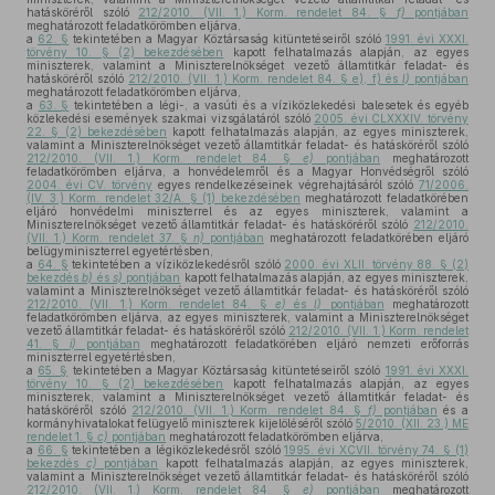
hatásköréről szóló
212/2010. (VII. 1.) Korm. rendelet 84. §
f)
pontjában
meghatározott feladatkörömben eljárva,
a
62. §
tekintetében a Magyar Köztársaság kitüntetéseiről szóló
1991. évi XXXI.
törvény 10. § (2) bekezdésében
kapott felhatalmazás alapján, az egyes
miniszterek, valamint a Miniszterelnökséget vezető államtitkár feladat- és
hatásköréről szóló
212/2010. (VII. 1.) Korm. rendelet 84. § e), f) és
l)
pontjában
meghatározott feladatkörömben eljárva,
a
63. §
tekintetében a légi-, a vasúti és a víziközlekedési balesetek és egyéb
közlekedési események szakmai vizsgálatáról szóló
2005. évi CLXXXIV. törvény
22. § (2) bekezdésében
kapott felhatalmazás alapján, az egyes miniszterek,
valamint a Miniszterelnökséget vezető államtitkár feladat- és hatásköréről szóló
212/2010. (VII. 1.) Korm. rendelet 84. §
e)
pontjában
meghatározott
feladatkörömben eljárva, a honvédelemről és a Magyar Honvédségről szóló
2004. évi CV. törvény
egyes rendelkezéseinek végrehajtásáról szóló
71/2006.
(IV. 3.) Korm. rendelet 32/A. § (1) bekezdésében
meghatározott feladatkörében
eljáró honvédelmi miniszterrel és az egyes miniszterek, valamint a
Miniszterelnökséget vezető államtitkár feladat- és hatásköréről szóló
212/2010.
(VII. 1.) Korm. rendelet 37. §
n)
pontjában
meghatározott feladatkörében eljáró
belügyminiszterrel egyetértésben,
a
64. §
tekintetében a víziközlekedésről szóló
2000. évi XLII. törvény 88. § (2)
bekezdés
b)
és
s)
pontjában
kapott felhatalmazás alapján, az egyes miniszterek,
valamint a Miniszterelnökséget vezető államtitkár feladat- és hatásköréről szóló
212/2010. (VII. 1.) Korm. rendelet 84. §
e)
és
l)
pontjában
meghatározott
feladatkörömben eljárva, az egyes miniszterek, valamint a Miniszterelnökséget
vezető államtitkár feladat- és hatásköréről szóló
212/2010. (VII. 1.) Korm. rendelet
41. §
i)
pontjában
meghatározott feladatkörében eljáró nemzeti erőforrás
miniszterrel egyetértésben,
a
65. §
tekintetében a Magyar Köztársaság kitüntetéseiről szóló
1991. évi XXXI.
törvény 10. § (2) bekezdésében
kapott felhatalmazás alapján, az egyes
miniszterek, valamint a Miniszterelnökséget vezető államtitkár feladat- és
hatásköréről szóló
212/2010. (VII. 1.) Korm. rendelet 84. §
f)
pontjában
és a
kormányhivatalokat felügyelő miniszterek kijelöléséről szóló
5/2010. (XII. 23.) ME
rendelet 1. §
c)
pontjában
meghatározott feladatkörömben eljárva,
a
66. §
tekintetében a légiközlekedésről szóló
1995. évi XCVII. törvény 74. § (1)
bekezdés
c)
pontjában
kapott felhatalmazás alapján, az egyes miniszterek,
valamint a Miniszterelnökséget vezető államtitkár feladat- és hatásköréről szóló
212/2010. (VII. 1.) Korm. rendelet 84. §
e)
pontjában
meghatározott