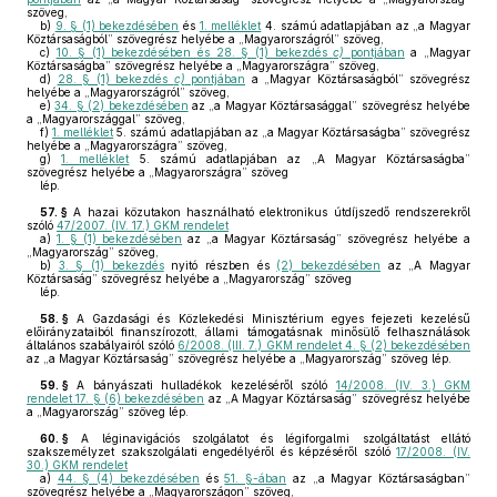
szöveg,
b)
9. § (1) bekezdésében
és
1. melléklet
4. számú adatlapjában az „a Magyar
Köztársaságból” szövegrész helyébe a „Magyarországról” szöveg,
c)
10. § (1) bekezdésében és 28. § (1) bekezdés
c)
pontjában
a „Magyar
Köztársaságba” szövegrész helyébe a „Magyarországra” szöveg,
d)
28. § (1) bekezdés
c)
pontjában
a „Magyar Köztársaságból” szövegrész
helyébe a „Magyarországról” szöveg,
e)
34. § (2) bekezdésében
az „a Magyar Köztársasággal” szövegrész helyébe
a „Magyarországgal” szöveg,
f)
1. melléklet
5. számú adatlapjában az „a Magyar Köztársaságba” szövegrész
helyébe a „Magyarországra” szöveg,
g)
1. melléklet
5. számú adatlapjában az „A Magyar Köztársaságba”
szövegrész helyébe a „Magyarországra” szöveg
lép.
57. §
A hazai közutakon használható elektronikus útdíjszedő rendszerekről
szóló
47/2007. (IV. 17.) GKM rendelet
a)
1. § (1) bekezdésében
az „a Magyar Köztársaság” szövegrész helyébe a
„Magyarország” szöveg,
b)
3. § (1) bekezdés
nyitó részben és
(2) bekezdésében
az „A Magyar
Köztársaság” szövegrész helyébe a „Magyarország” szöveg
lép.
58. §
A Gazdasági és Közlekedési Minisztérium egyes fejezeti kezelésű
előirányzataiból finanszírozott, állami támogatásnak minősülő felhasználások
általános szabályairól szóló
6/2008. (III. 7.) GKM rendelet 4. § (2) bekezdésében
az „a Magyar Köztársaság” szövegrész helyébe a „Magyarország” szöveg lép.
59. §
A bányászati hulladékok kezeléséről szóló
14/2008. (IV. 3.) GKM
rendelet 17. § (6) bekezdésében
az „A Magyar Köztársaság” szövegrész helyébe
a „Magyarország” szöveg lép.
60. §
A léginavigációs szolgálatot és légiforgalmi szolgáltatást ellátó
szakszemélyzet szakszolgálati engedélyéről és képzéséről szóló
17/2008. (IV.
30.) GKM rendelet
a)
44. § (4) bekezdésében
és
51. §-ában
az „a Magyar Köztársaságban”
szövegrész helyébe a „Magyarországon” szöveg,