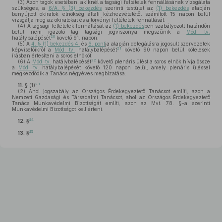
(3)
Azon tagok esetében, akiknél a tagsági feltételek fennállásának vizsgálata
szükséges, a
6/A. § (3) bekezdés
szerinti testület az
(1) bekezdés
alapján
benyújtott okiratok elnökség általi kézhezvételétől számított 15 napon belül
vizsgálja meg az okiratokat és a törvényi feltételek fennállását.
(4)
A tagsági feltételek fennállását az
(1) bekezdés
ben szabályozott határidőn
belül nem igazoló tag tagsági jogviszonya megszűnik a
Mód. tv.
20
hatálybalépését
követő 91. napon.
(5)
A
4. § (1) bekezdés 4.
és
6. pont
ja alapján delegálásra jogosult szervezetek
21
képviselőikről a
Mód. tv.
hatálybalépését
követő 90 napon belül kötelesek
írásban értesíteni a soros elnököt.
22
(6)
A
Mód. tv.
hatálybalépését
követő plenáris ülést a soros elnök hívja össze
a
Mód. tv.
hatálybalépését követő 120 napon belül, amely plenáris üléssel
megkezdődik a Tanács négyéves megbízatása.
23
11. §
(1)
(2)
Ahol jogszabály az Országos Érdekegyeztető Tanácsot említi, azon a
Nemzeti Gazdasági és Társadalmi Tanácsot, ahol az Országos Érdekegyeztető
Tanács Munkavédelmi Bizottságát említi, azon az Mvt. 78. §-a szerinti
Munkavédelmi Bizottságot kell érteni.
24
12. §
25
13. §