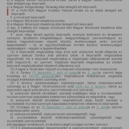
d)
a Magyar Rektori Konferencia elnöke, illetve a Magyar Rektori Konferencia
által delegált egy képviselő,
e)
a Magyar Közgazdasági Társaság által delegált két képviselő;
6
f)
a HUN-REN Magyar Kutatási Hálózat elnöke és az általa delegált két
képviselő;
5.
a művészet képviselői
a)
a Magyar Művészeti Akadémia elnöke,
b)
a Magyar Művészeti Akadémia által delegált két képviselő,
c)
egy, a határon túli magyar művészeti élet Magyar Művészeti Akadémia által
delegált képviselője;
7
6.
azon négy bevett egyház képviselői, amelyek történelmi és társadalmi
szerepük, társadalmi elfogadottságuk, beágyazottságuk, szervezettségük, az
általuk hagyományosan végzett közcélú tevékenységek során szerzett
tapasztalataik – és az együttműködéssel érintett közcélú tevékenységek
sajátosságaik – alapján a legjelentősebbek.
(2)
A képviselők megbízatása négy évre szól, amelynek kezdő időpontja az
újonnan alakuló Tanács első plenáris ülése. A képviselők megbízatása
megújítható. Ha a képviselő megbízatása a megbízatás időtartamának lejárata
előtt megszűnik, az újonnan megbízott képviselő megbízatása az eredeti
képviselő megbízatásából hátralevő időtartamra szól.
(3)
A tagok a Tanácsban végzett munkájukért díjazásban nem részesülnek.
(4)
A Tanács
(1) bekezdés 1. pont a) alpont
ja és
2. pont
ja szerinti tagja
kizárólag az
(5)–(8) bekezdés
ben meghatározott feltételeknek megfelelő
országos érdekképviseleti szövetség lehet.
(5)
E törvény alkalmazásában érdekképviselet, illetve érdekképviseleti
szövetség az a Polgári Törvénykönyvről szóló
2013. évi V. törvény
, illetve az
egyesülési jogról szóló törvény szerint létrejött civil szervezet,
a)
amelynek létesítő okiratában szereplő elsődleges célja a munkavállalók
munkaviszonnyal kapcsolatos érdekeinek előmozdítása és megvédése, vagy
b)
amelynek létesítő okiratában meghatározott céljai között szerepel a
munkáltatók munkaviszonnyal kapcsolatos érdekeinek védelme és képviselete.
(6)
Országos az az
(1) bekezdés 1. pont a) alpont
ja és
2. pont
ja szerinti
érdekképviselet, amely
a)
szakszervezetekből, szakszervezeti szövetségekből, vagy
b)
munkáltatókat tömörítő érdekképviseletekből, szövetségekből vagy
munkáltatói szervezetekből
álló tagsággal rendelkezik, és tevékenységét országos szinten szervezi.
(7)
E § alkalmazásában tagszervezeten a szakszervezeteket, szakszervezeti