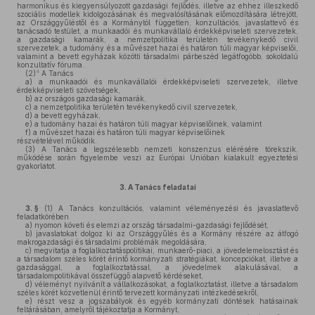
harmonikus és kiegyensúlyozott gazdasági fejlődés, illetve az ehhez illeszkedő
szociális modellek kidolgozásának és megvalósításának előmozdítására létrejött,
az Országgyűléstől és a Kormánytól független, konzultációs, javaslattevő és
tanácsadó testület, a munkaadói és munkavállaló érdekképviseleti szervezetek,
a gazdasági kamarák, a nemzetpolitika területén tevékenykedő civil
szervezetek, a tudomány és a művészet hazai és határon túli magyar képviselői,
valamint a bevett egyházak közötti társadalmi párbeszéd legátfogóbb, sokoldalú
konzultatív fóruma.
4
(2)
A Tanács
a)
a munkaadói és munkavállalói érdekképviseleti szervezetek, illetve
érdekképviseleti szövetségek,
b)
az országos gazdasági kamarák,
c)
a nemzetpolitika területén tevékenykedő civil szervezetek,
d)
a bevett egyházak,
e)
a tudomány hazai és határon túli magyar képviselőinek, valamint
f)
a művészet hazai és határon túli magyar képviselőinek
részvételével működik.
(3)
A Tanács a legszélesebb nemzeti konszenzus elérésére törekszik,
működése során figyelembe veszi az Európai Unióban kialakult egyeztetési
gyakorlatot.
3.
A Tanács feladatai
3. §
(1)
A Tanács konzultációs, valamint véleményezési és javaslattevő
feladatkörében
a)
nyomon követi és elemzi az ország társadalmi-gazdasági fejlődését,
b)
javaslatokat dolgoz ki az Országgyűlés és a Kormány részére az átfogó
makrogazdasági és társadalmi problémák megoldására,
c)
megvitatja a foglalkoztatáspolitikai, munkaerő-piaci, a jövedelemelosztást és
a társadalom széles körét érintő kormányzati stratégiákat, koncepciókat, illetve a
gazdasággal, a foglalkoztatással, a jövedelmek alakulásával, a
társadalompolitikával összefüggő alapvető kérdéseket,
d)
véleményt nyilvánít a vállalkozásokat, a foglalkoztatást, illetve a társadalom
széles körét közvetlenül érintő tervezett kormányzati intézkedésekről,
e)
részt vesz a jogszabályok és egyéb kormányzati döntések hatásainak
feltárásában, amelyről tájékoztatja a Kormányt,