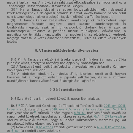
maga állapítja meg. A működési szabályzat elfogadásához és módosításához a
Tanács tagjai kétharmadának szavazata szükséges.
16
(8)
Ha a Tanács oldalai az egyes jogszabályokban előírt delegálási
kötelezettségeknek a delegálási határidő lejáratát követő harminc napon belül
sem tesznek eleget, akkor a delegált tagok kijelölésére a Tanács jogosult.
17
(9)
A Tanács keretén belül állandó munkacsoportok működhetnek vagy
meghatározott feladattal megbízott, eseti szakmai munkacsoportok (a
továbbiakban együtt: szakmai munkacsoportok) jöhetnek létre. A szakmai
munkacsoportok feladata a plenáris ülések munkájának előkészítése, a
megvitatandó témákkal kapcsolatban a problémák, az eldöntendő kérdések
megfogalmazása, a közös álláspont előkészítése, illetve az eltérő vélemények
jelzése.
8.
A Tanács működésének nyilvánossága
8. §
(1)
A Tanács az előző évi tevékenységéről minden év március 31-ig
jelentést készít, amelyet a Kormány honlapján nyilvánosságra hoz.
(2)
A Tanács véleményeit, állásfoglalásait, javaslatait és ajánlásait a Kormány
honlapján közzé kell lenni.
(3)
A miniszter minden év március 31-ig jelentést készít arról, hogyan
hasznosultak a megelőző évben a jogszabályalkotásban, illetve a Kormány
munkájában a Tanács véleményei, állásfoglalásai, ajánlásai.
9.
Záró rendelkezések
9. §
Ez a törvény a kihirdetését követő 8. napon lép hatályba.
18
10. §
(1)
A Nemzeti Gazdasági és Társadalmi Tanácsról szóló
2011. évi XCIII.
törvény
módosításáról szóló
2016. évi XLV. törvény (a továbbiakban: Mód. tv.)
19
hatálybalépésekor
működő Tanács tagjai a
Mód. tv.
hatálybalépését követő 90
napon belül kötelesek igazolni az elnökség és az oldalak
6/A. § (3) bekezdés
e
szerinti képviselői részére, hogy a Tanács működésében részvételi jogukat
megalapozó feltételeknek megfelelnek.
(2)
Nem kell az
(1) bekezdés
szerinti igazolást megtenni a
4. § (1) bekezdés 4.
és
6. pont
ja szerinti szervezeteknek.