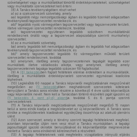
szövetségeket vagy a munkáltatókat tömörítő érdekképviseleteket, szövetségeket
vagy munkáltatói szervezeteket kell érteni.
(8)
A Tanács tevékenységében részt vehet
a)
az a szakszervezeti szövetség, amely
aa)
legalább négy nemzetgazdasági ágban és legalább tizenkét alágazatban
tevékenykedő tagszervezettel rendelkezik, és
8
ab)
legalább nyolc vármegyében tagszervezettel vagy tagszervezetei területi,
illetve vármegyei szervezettel rendelkezik, továbbá
ac)
tagszervezetei együttesen legalább százötven munkáltatónál
rendelkeznek önálló vagy a tagszervezet alapszabálya szerinti munkahelyi
szervezettel;
b)
az a munkáltatói szövetség,
ba)
amely legalább két nemzetgazdasági ágban és legalább hat alágazatban
tevékenykedő tagszervezettel rendelkezik, és
9
bb)
amely tagszervezetei legalább tíz vármegyében működő területi
szervezettel rendelkeznek, továbbá
bc)
amelynek, illetőleg amely tagszervezeteinek tagságát legalább ezer
munkáltató, illetve vállalkozás alkotja, vagy amelynek, illetőleg amely
tagszervezeteinek tagsága legalább százezer főt foglalkoztat.
(9)
A
(8) bekezdés
ben foglalt feltételek elérése érdekében a munkavállalók,
illetőleg a munkáltatók érdekképviseleti szervezetei egymással koalícióra
léphetnek.
(10)
Legkésőbb 60 nappal a Tanács képviselői megbízatásának megszűnését
megelőzően az
(1) bekezdés
ében meghatározott szervezetek kötelesek
benyújtani a Tanács soros elnöke részére a következő 4 évre szóló képviselőjük
vagy képviselőik nevét. Nem kell a Tanácsban történő részvételi jogát igazolni az
(1) bekezdés 4. pont a)–d) alpont
ja, továbbá 5. és 6. pontja szerinti
szervezeteknek.
(11)
A Tanács képviselői megbízatásának megszűnését megelőző 15 napon
belül a soros elnök kiadja a megbízólevelet az új képviselőknek. A Tanács soros
elnöke a megbízólevelek kiadásával egyidejűleg összehívja az alakuló plenáris
ülést.
(12)
Azon szervezet, amely e törvény szerinti tagsági feltételeknek megfelel,
azonban képviselője útján nem vesz részt a Tanács munkájában, a tagsági
jogosultságát igazoló okiratok benyújtásával és képviselőjelöltje megnevezése
mellett a Tanács soros elnökénél kérelmezheti a részvételt.
(13)
A tagsági feltételeknek való megfelelés vizsgálatára irányuló eljárás