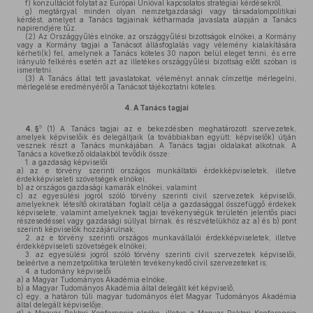
f)
konzultációt folytat az Európai Unióval kapcsolatos stratégiai kérdésekről,
g)
megtárgyal minden olyan nemzetgazdasági vagy társadalompolitikai
kérdést, amelyet a Tanács tagjainak kétharmada javaslata alapján a Tanács
napirendjére tűz.
(2)
Az Országgyűlés elnöke, az országgyűlési bizottságok elnökei, a Kormány
vagy a Kormány tagjai a Tanácsot állásfoglalás vagy vélemény kialakítására
kérheti(k) fel, amelynek a Tanács köteles 30 napon belül eleget tenni, és erre
irányuló felkérés esetén azt az illetékes országgyűlési bizottság előtt szóban is
ismertetni.
(3)
A Tanács által tett javaslatokat, véleményt annak címzettje mérlegelni,
mérlegelése eredményéről a Tanácsot tájékoztatni köteles.
4.
A Tanács tagjai
5
4. §
(1)
A Tanács tagjai az e bekezdésben meghatározott szervezetek,
amelyek képviselőik és delegáltjaik (a továbbiakban együtt: képviselők) útján
vesznek részt a Tanács munkájában. A Tanács tagjai oldalakat alkotnak. A
Tanács a következő oldalakból tevődik össze:
1.
a gazdaság képviselői
a)
az e törvény szerinti országos munkáltatói érdekképviseletek, illetve
érdekképviseleti szövetségek elnökei,
b)
az országos gazdasági kamarák elnökei, valamint
c)
az egyesülési jogról szóló törvény szerinti civil szervezetek képviselői,
amelyeknek létesítő okiratában foglalt célja a gazdasággal összefüggő érdekek
képviselete, valamint amelyeknek tagjai tevékenységük területén jelentős piaci
részesedéssel vagy gazdasági súllyal bírnak, és részvételükhöz az a) és b) pont
szerinti képviselők hozzájárulnak;
2.
az e törvény szerinti országos munkavállalói érdekképviseletek, illetve
érdekképviseleti szövetségek elnökei;
3.
az egyesülési jogról szóló törvény szerinti civil szervezetek képviselői,
beleértve a nemzetpolitika területén tevékenykedő civil szervezeteket is;
4.
a tudomány képviselői
a)
a Magyar Tudományos Akadémia elnöke,
b)
a Magyar Tudományos Akadémia által delegált két képviselő,
c)
egy, a határon túli magyar tudományos élet Magyar Tudományos Akadémia
által delegált képviselője,