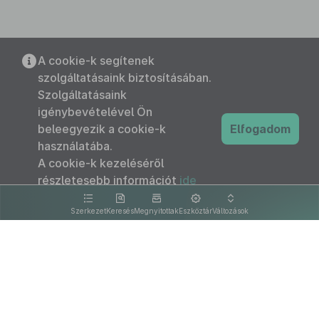
A cookie-k segítenek
szolgáltatásaink biztosításában.
Szolgáltatásaink
igénybevételével Ön
beleegyezik a cookie-k
Elfogadom
használatába.
A cookie-k kezeléséről
részletesebb információt
ide
kattintva olvashat.
Szerkezet
Keresés
Megnyitottak
Eszköztár
Változások