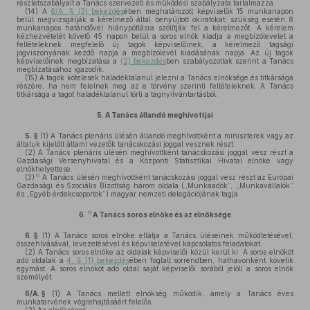
részletszabályait a Tanács szervezeti és működési szabályzata tartalmazza.
(14)
A
6/A. § (3) bekezdés
ében meghatározott képviselők 15 munkanapon
belül megvizsgálják a kérelmező által benyújtott okiratokat, szükség esetén 8
munkanapos határidővel hiánypótlásra szólítják fel a kérelmezőt. A kérelem
kézhezvételét követő 45 napon belül a soros elnök kiadja a megbízólevelet a
feltételeknek megfelelő új tagok képviselőinek, a kérelmező tagsági
jogviszonyának kezdő napja a megbízólevél kiadásának napja. Az új tagok
képviselőinek megbízatása a
(2) bekezdés
ben szabályozottak szerint a Tanács
megbízatásához igazodik.
(15)
A tagok kötelesek haladéktalanul jelezni a Tanács elnöksége és titkársága
részére, ha nem felelnek meg az e törvény szerinti feltételeknek. A Tanács
titkársága a tagot haladéktalanul törli a tagnyilvántartásból.
5.
A Tanács állandó meghívottjai
5. §
(1)
A Tanács plenáris ülésén állandó meghívottként a miniszterek vagy az
általuk kijelölt állami vezetők tanácskozási joggal vesznek részt.
(2)
A Tanács plenáris ülésén meghívottként tanácskozási joggal vesz részt a
Gazdasági Versenyhivatal és a Központi Statisztikai Hivatal elnöke vagy
elnökhelyettese.
10
(3)
A Tanács ülésén meghívottként tanácskozási joggal vesz részt az Európai
Gazdasági és Szociális Bizottság három oldala („Munkaadók”, „Munkavállalók”
és „Egyéb érdekcsoportok”) magyar nemzeti delegációjának tagja.
11
6.
A Tanács soros elnöke és az elnöksége
6. §
(1)
A Tanács soros elnöke ellátja a Tanács üléseinek működtetésével,
összehívásával, levezetésével és képviseletével kapcsolatos feladatokat.
(2)
A Tanács soros elnöke az oldalak képviselői közül kerül ki. A soros elnököt
adó oldalak a
4. § (1) bekezdés
ében foglalt sorrendben, hathavonként követik
egymást. A soros elnököt adó oldal saját képviselői sorából jelöli a soros elnök
személyét.
6/A. §
(1)
A Tanács mellett elnökség működik, amely a Tanács éves
munkatervének végrehajtásáért felelős.