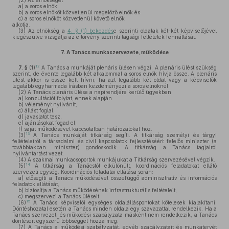
(2)
Az elnökséget
a)
a soros elnök,
b)
a soros elnököt közvetlenül megelőző elnök és
c)
a soros elnököt közvetlenül követő elnök
alkotja.
(3)
Az elnökség a
4. § (1) bekezdés
e szerinti oldalak két-két képviselőjével
kiegészülve vizsgálja az e törvény szerinti tagsági feltételek fennállását.
7.
A Tanács munkaszervezete, működése
12
7. §
(1)
A Tanács a munkáját plenáris ülésen végzi. A plenáris ülést szükség
szerint, de évente legalább két alkalommal a soros elnök hívja össze. A plenáris
ülést akkor is össze kell hívni, ha azt legalább két oldal vagy a képviselők
legalább egyharmada írásban kezdeményezi a soros elnöknél.
(2)
A Tanács plenáris ülése a napirendjére kerülő ügyekben
a)
konzultációt folytat, ennek alapján
b)
véleményt nyilvánít,
c)
állást foglal,
d)
javaslatot tesz,
e)
ajánlásokat fogad el,
f)
saját működésével kapcsolatban határozatokat hoz.
13
(3)
A Tanács munkáját titkárság segíti. A titkárság személyi és tárgyi
feltételeiről a társadalmi és civil kapcsolatok fejlesztéséért felelős miniszter (a
továbbiakban: miniszter) gondoskodik. A titkárság a Tanács tagjairól
nyilvántartást vezet.
(4)
A szakmai munkacsoportok munkájukat a Titkárság szervezésével végzik.
14
(5)
A titkárság a Tanácstól elkülönült, koordinációs feladatokat ellátó
szervezeti egység. Koordinációs feladatai ellátása során:
a)
elősegíti a Tanács működésével összefüggő adminisztratív és információs
feladatok ellátását,
b)
biztosítja a Tanács működésének infrastrukturális feltételeit,
c)
megszervezi a Tanács üléseit.
15
(6)
A Tanács képviselői egységes oldalálláspontokat kötelesek kialakítani.
Döntéshozatal esetén a Tanács minden oldala egy szavazattal rendelkezik. Ha a
Tanács szervezeti és működési szabályzata másként nem rendelkezik, a Tanács
döntéseit egyszerű többséggel hozza meg.
(7)
A Tanács a működési szabályzatát, egyéb szabályzatait és munkatervét