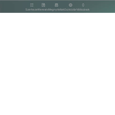
kattintva olvashat.
Szerkezet
Keresés
Megnyitottak
Eszköztár
Változások
Kapcsolat
Felhasználási feltételek
PDF
Akadálymentesítési nyilatkozat
Adatkezelési tájékoztató