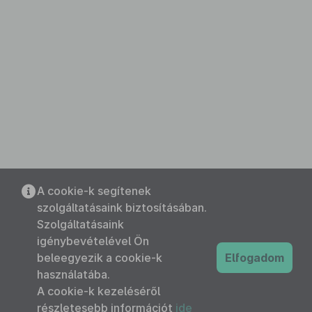
A cookie-k segítenek
szolgáltatásaink biztosításában.
Szolgáltatásaink
igénybevételével Ön
beleegyezik a cookie-k
Elfogadom
használatába.
A cookie-k kezeléséről
részletesebb információt
ide