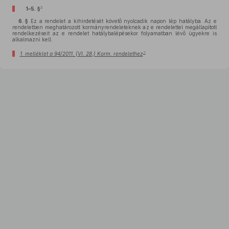
2
1–5. §
6. §
Ez a rendelet a kihirdetését követő nyolcadik napon lép hatályba. Az e
rendeletben meghatározott kormányrendeleteknek az e rendelettel megállapított
rendelkezéseit az e rendelet hatálybalépésekor folyamatban lévő ügyekre is
alkalmazni kell.
3
1. melléklet a 94/2011. (VI. 28.) Korm. rendelethez