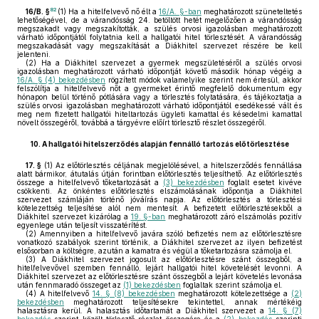
82
16/B. §
(1)
Ha a hitelfelvevő nő élt a
16/A. §-ban
meghatározott szüneteltetés
lehetőségével, de a várandósság 24. betöltött hetét megelőzően a várandósság
megszakadt vagy megszakították, a szülés orvosi igazolásban meghatározott
várható időpontjától folytatnia kell a hallgatói hitel törlesztését. A várandósság
megszakadását vagy megszakítását a Diákhitel szervezet részére be kell
jelenteni.
(2)
Ha a Diákhitel szervezet a gyermek megszületéséről a szülés orvosi
igazolásban meghatározott várható időpontját követő második hónap végéig a
16/A. § (4) bekezdésben
rögzített módok valamelyike szerint nem értesül, akkor
felszólítja a hitelfelvevő nőt a gyermeket érintő megfelelő dokumentum egy
hónapon belül történő pótlására vagy a törlesztés folytatására, és tájékoztatja a
szülés orvosi igazolásban meghatározott várható időpontjától esedékessé vált és
meg nem fizetett hallgatói hiteltartozás ügyleti kamattal és késedelmi kamattal
növelt összegéről, továbbá a tárgyévre előírt törlesztő részlet összegéről.
10.
A hallgatói hitelszerződés alapján fennálló tartozás előtörlesztése
17. §
(1)
Az előtörlesztés céljának megjelölésével, a hitelszerződés fennállása
alatt bármikor, átutalás útján forintban előtörlesztés teljesíthető. Az előtörlesztés
összege a hitelfelvevő tőketartozását a
(3) bekezdésben
foglalt esetet kivéve
csökkenti. Az önkéntes előtörlesztés elszámolásának időpontja a Diákhitel
szervezet számláján történő jóváírás napja. Az előtörlesztés a törlesztési
kötelezettség teljesítése alól nem mentesít. A befizetett előtörlesztésekből a
Diákhitel szervezet kizárólag a
19. §-ban
meghatározott záró elszámolás pozitív
egyenlege után teljesít visszatérítést.
(2)
Amennyiben a hitelfelvevő javára szóló befizetés nem az előtörlesztésre
vonatkozó szabályok szerint történik, a Diákhitel szervezet az ilyen befizetést
elsősorban a költségre, azután a kamatra és végül a tőketartozásra számolja el.
(3)
A Diákhitel szervezet jogosult az előtörlesztésre szánt összegből, a
hitelfelvevővel szemben fennálló, lejárt hallgatói hitel követelését levonni. A
Diákhitel szervezet az előtörlesztésre szánt összegből a lejárt követelés levonása
után fennmaradó összeget az
(1) bekezdésben
foglaltak szerint számolja el.
(4)
A hitelfelvevő
14. § (8) bekezdésben
meghatározott kötelezettsége a
(2)
bekezdésben
meghatározott teljesítésekre tekintettel, annak mértékéig
halasztásra kerül. A halasztás időtartamát a Diákhitel szervezet a
14. § (7)