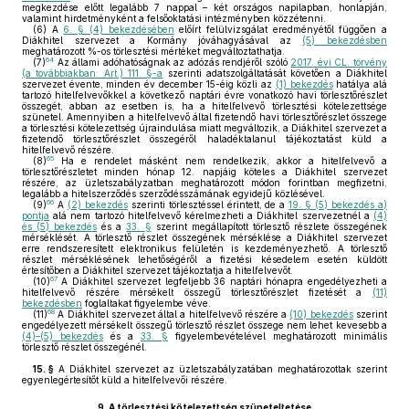
megkezdése előtt legalább 7 nappal – két országos napilapban, honlapján,
valamint hirdetményként a felsőoktatási intézményben közzétenni.
(6)
A
6. § (4) bekezdésében
előírt felülvizsgálat eredményétől függően a
Diákhitel szervezet a Kormány jóváhagyásával az
(5) bekezdésben
meghatározott %-os törlesztési mértéket megváltoztathatja.
64
(7)
Az állami adóhatóságnak az adózás rendjéről szóló
2017. évi CL. törvény
(a továbbiakban: Art.) 111. §-a
szerinti adatszolgáltatását követően a Diákhitel
szervezet évente, minden év december 15-éig közli az
(1) bekezdés
hatálya alá
tartozó hitelfelvevőkkel a következő naptári évre vonatkozó havi törlesztőrészlet
összegét, abban az esetben is, ha a hitelfelvevő törlesztési kötelezettsége
szünetel. Amennyiben a hitelfelvevő által fizetendő havi törlesztőrészlet összege
a törlesztési kötelezettség újraindulása miatt megváltozik, a Diákhitel szervezet a
fizetendő törlesztőrészlet összegéről haladéktalanul tájékoztatást küld a
hitelfelvevő részére.
65
(8)
Ha e rendelet másként nem rendelkezik, akkor a hitelfelvevő a
törlesztőrészletet minden hónap 12. napjáig köteles a Diákhitel szervezet
részére, az üzletszabályzatban meghatározott módon forintban megfizetni,
legalább a hitelszerződés szerződésszámának egyidejű közlésével.
66
(9)
A
(2) bekezdés
szerinti törlesztéssel érintett, de a
19. § (5) bekezdés a)
pontja
alá nem tartozó hitelfelvevő kérelmezheti a Diákhitel szervezetnél a
(4)
és (5) bekezdés
és a
33. §
szerint megállapított törlesztő részlete összegének
mérséklését. A törlesztő részlet összegének mérséklése a Diákhitel szervezet
erre rendszeresített elektronikus felületén is kezdeményezhető. A törlesztő
részlet mérséklésének lehetőségéről a fizetési késedelem esetén küldött
értesítőben a Diákhitel szervezet tájékoztatja a hitelfelvevőt.
67
(10)
A Diákhitel szervezet legfeljebb 36 naptári hónapra engedélyezheti a
hitelfelvevő részére mérsékelt összegű törlesztőrészlet fizetését a
(11)
bekezdésben
foglaltakat figyelembe véve.
68
(11)
A Diákhitel szervezet által a hitelfelvevő részére a
(10) bekezdés
szerint
engedélyezett mérsékelt összegű törlesztő részlet összege nem lehet kevesebb a
(4)–(5) bekezdés
és a
33. §
figyelembevételével meghatározott minimális
törlesztő részlet összegénél.
15. §
A Diákhitel szervezet az üzletszabályzatában meghatározottak szerint
egyenlegértesítőt küld a hitelfelvevői részére.
9.
A törlesztési kötelezettség szüneteltetése