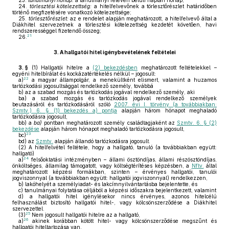
23.
tanulmányi hónap:
a tanulmányi féléven belüli naptári hónap;
24.
törlesztési kötelezettség:
a hitelfelvevőnek a törlesztőrészlet határidőben
történő megfizetésére vonatkozó kötelezettsége;
25.
törlesztőrészlet:
az e rendelet alapján meghatározott, a hitelfelvevő által a
Diákhitel szervezetnek a törlesztési kötelezettség kezdetét követően, havi
rendszerességgel fizetendő összeg;
21
26.
3.
A hallgatói hitel igénybevételének feltételei
3. §
(1)
Hallgatói hitelre a
(2) bekezdésben
meghatározott feltételekkel –
egyéni hitelbírálat és kockázatértékelés nélkül – jogosult:
22
a)
a magyar állampolgár, a menekültként elismert, valamint a huzamos
tartózkodási jogosultsággal rendelkező személy, továbbá
b)
az a szabad mozgás és tartózkodás jogával rendelkező személy, aki
ba)
a szabad mozgás és tartózkodás jogával rendelkező személyek
beutazásáról és tartózkodásáról szóló
2007. évi I. törvény (a továbbiakban:
Szmtv.) 6. § (1) bekezdés a) pontja
alapján három hónapot meghaladó
tartózkodásra jogosult,
bb)
a
ba)
pontban meghatározott személy családtagjaként az
Szmtv. 6. § (2)
bekezdése
alapján három hónapot meghaladó tartózkodásra jogosult,
23
bc)
bd)
az
Szmtv.
alapján állandó tartózkodásra jogosult.
(2)
A hitelfelvétel feltétele, hogy a hallgató, tanuló (a továbbiakban együtt:
hallgató)
24
a)
felsőoktatási intézményben – állami ösztöndíjas, állami részösztöndíjas,
önköltséges, államilag támogatott, vagy költségtérítéses képzésben, a
Nftv.
által
meghatározott képzési formákban, szinten – érvényes hallgatói, tanulói
jogviszonnyal (a továbbiakban együtt: hallgatói jogviszonnyal) rendelkezzen,
b)
lakóhelyét a személyiadat- és lakcímnyilvántartásba bejelentette, és
c)
tanulmányai folytatása céljából a képzési időszakra bejelentkezett, valamint
d)
a hallgatói hitel igénylésekor nincs érvényes, azonos hitelcélú
felhasználást biztosító hallgatói hitel-, vagy kölcsönszerződése a Diákhitel
szervezettel.
25
(3)
Nem jogosult hallgatói hitelre az a hallgató,
26
a)
akinek korábban kötött hitel- vagy kölcsönszerződése megszűnt és
hallgatói hiteltartozása van,