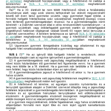
a) pontjában
meghatározott hozzájárulását, vagy a hitelfelvevő nő csatolja a
kérelemhez a
16/A. § (4) bekezdés b) pontjában
meghatározott
dokumentumokat.
95
(1a)
Ha a 30. életévét be nem töltött hitelfelvevő nőnek a felsőoktatási
tanulmányai alatt, vagy azok sikeres befejezését (az oklevél megszerzését)
követő két éven belül gyermeke születik, vagy gyermeket fogad örökbe, a
fennálló hallgatói hiteltartozása száz százalékának megfelelő összegű vissza
nem térítendő gyermektámogatásban részesül, ha a gyermektámogatás iránti
kérelmét – a Diákhitel szervezet által e célra rendszeresített nyomtatványon – a
gyermek születését, vagy örökbefogadott gyermek esetén az örökbefogadást
engedélyező határozat véglegessé válását követő 60 napon belül benyújtja a
Diákhitel szervezethez. A kérelem tartalmazza az igénylő
16/A. § (4) bekezdés
a) pont
jában meghatározott hozzájárulását, vagy a hitelfelvevő nő csatolja a
kérelemhez a
16/A. § (4) bekezdés b) pont
jában meghatározott
dokumentumokat.
(2)
Ugyanazon gyermek támogatására kizárólag egy alkalommal és egy
hallgatói hitel vonatkozásában folyósítható a gyermektámogatás.
96
18/B. §
(1)
Ha az igénylő több hallgatói hitellel is rendelkezik, akkor
választása alapján csak az egyikre igényelheti a gyermektámogatást.
(2)
A gyermektámogatásra való jogosultság megállapításánál a hitelfelvevő
nővel közös háztartásban élő gyermeket kell figyelembe venni, ha a gyermek
még nem töltötte be a 18. életévét. Ha a gyermek már betöltötte a 18. életévét,
nem feltétel, hogy közös háztartásban éljen az igénylővel.
(3)
A gyermektámogatásra jogosult a hitelfelvevő nő akkor is, ha a gyermek
halva születik.
(4)
A gyermektámogatásra való jogosultság feltételeinek meglétét a
18/C. § (4)
bekezdésében
meghatározott módon kell igazolni.
(5)
A hitelfelvevő nő kérelme, az egységes szociális nyilvántartás és a
benyújtott igazolások alapján a Diákhitel szervezet állapítja meg a jogosultsági
feltételek teljesülését a gyermektámogatás tekintetében. A gyermektámogatást a
kérelem és az igazolások hiánytalan benyújtásakor kell előtörlesztésként
elszámolni. A gyermektámogatás elszámolt összegének megállapításánál az
alábbi összegek közül az alacsonyabbat kell alapul venni:
a)
a gyermek megszületésének, örökbe fogadásának vagy halva születésének
időpontjában fennálló nem lejárt tőke és nem lejárt ügyleti kamattartozás
összege;