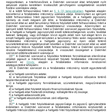
megosztásban, a hitelfelvevőnek a Diákhitel szervezet által lefolytatott nyílt
pályázati eljárás keretében kiválasztott pénzforgalmi szolgáltatónál vezetett
fizetési számlájára utalja,
b)
a kötött felhasználású hitelt az
5. § (3) bekezdésében
foglaltak alapján
közvetlenül a felsőoktatási intézmény számára utalja. Amennyiben az igényelt
kötött felhasználású hitelt jogszerűen folyósították, de a hallgatói jogviszony
bármely ok miatt mégsem jött létre, a felsőoktatási intézmény a Diákhitel
szervezet által az adott tanulmányi félévre folyósított kötött felhasználású hitelt a
Diákhitel szervezet részére haladéktalanul visszautalja. Amennyiben az
igényelt kötött felhasználású hitelt a Diákhitel szervezet jogszerűen folyósította,
de a hallgató a hallgatói jogviszonyból eredő kötelezettségeinek szülés, továbbá
baleset, betegség, vagy önhibáján kívüli egyéb okból nem tud eleget tenni és
emiatt hallgatói jogviszonyát kénytelen a tanulmányi félév során megszakítani a
felsőoktatási intézmény a hallgatói jogviszony az ilyen okból történő
szüneteltetésének engedélyezését követően a Diákhitel szervezet által az adott
tanulmányi félévre folyósított kötött felhasználású hitelt a Diákhitel szervezet
részére haladéktalanul visszautalja. A visszautalt összegeket a Diákhitel
szervezet előtörlesztésként számolja el.
52
(3)
A Diákhitel szervezet a folyósítási feltételek fennállásának ellenőrzése
céljából jogosult a hitelfelvevő képzését folytató felsőoktatási intézménnyel,
valamint az
Onytv.
alapján a felsőoktatási információs rendszerrel
adategyeztetést lefolytatni.
(4)
A Diákhitel szervezet és a felsőoktatási intézmény között egyeztetendő
adatok:
a)
a hallgató személyes adatai,
b)
a tanulmányok folytatása céljából a hallgató képzési időszakra történő
bejelentkezésének ténye,
c)
a hallgatói jogviszony fennállásának, szünetelésének, megszűnésének
ténye,
d)
a hallgató által folytatott képzés finanszírozásának típusa,
e)
a hallgató által fizetendő önköltségi, költségtérítési díj összege,
f)
a hallgató adóazonosító jele,
53
g)
a hallgató abszolutóriumának záró időpontja,
54
h)
55
(5)
A hallgatói hitel folyósításának jogszerűsége és jogszerű igénybevétele
érdekében a Diákhitel szervezet a felsőoktatási információs rendszerből a
hallgatói hitelszerződés alapján a hallgatói hitel folyósítását kérelmező hallgatóról