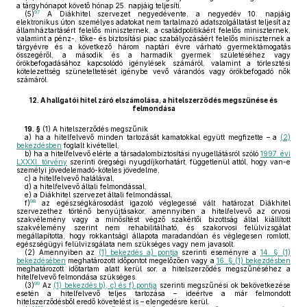
a tárgyhónapot követő hónap 25. napjáig teljesíti.
97
(5)
A Diákhitel szervezet negyedévente, a negyedév 10. napjáig
elektronikus úton személyes adatokat nem tartalmazó adatszolgáltatást teljesít az
államháztartásért felelős miniszternek, a családpolitikáért felelős miniszternek,
valamint a pénz-, tőke- és biztosítási piac szabályozásáért felelős miniszternek a
tárgyévre és a következő három naptári évre várható gyermektámogatás
összegéről, a második és a harmadik gyermek születéséhez vagy
örökbefogadásához kapcsolódó igénylések számáról, valamint a törlesztési
kötelezettség szüneteltetését igénybe vevő várandós vagy örökbefogadó nők
számáról.
12.
A hallgatói hitel záró elszámolása, a hitelszerződés megszűnése és
felmondása
19. §
(1)
A hitelszerződés megszűnik
a)
ha a hitelfelvevő minden tartozását kamatokkal együtt megfizette – a
(2)
bekezdésben
foglalt kivétellel,
b)
ha a hitelfelvevő elérte a társadalombiztosítási nyugellátásról szóló
1997. évi
LXXXI. törvény
szerinti öregségi nyugdíjkorhatárt, függetlenül attól, hogy van-e
személyi jövedelemadó-köteles jövedelme,
c)
a hitelfelvevő halálával,
d)
a hitelfelvevő általi felmondással,
e)
a Diákhitel szervezet általi felmondással,
98
f)
az egészségkárosodást igazoló véglegessé vált határozat Diákhitel
szervezethez történő benyújtásakor, amennyiben a hitelfelvevő az orvosi
szakvélemény vagy a minősítést végző szakértői bizottság által kiállított
szakvélemény szerint nem rehabilitálható, és szakorvosi felülvizsgálat
megállapította, hogy rokkantsági állapota maradandóan és véglegesen romlott,
egészségügyi felülvizsgálata nem szükséges vagy nem javasolt.
(2)
Amennyiben az
(1) bekezdés a) pontja
szerinti eseményre a
14. § (1)
bekezdésében
meghatározott időpontot megelőzően vagy a
16. § (1) bekezdésben
meghatározott időtartam alatt kerül sor, a hitelszerződés megszűnéséhez a
hitelfelvevő felmondása szükséges.
99
(3)
Az
(1) bekezdés b), c) és f) pontja
szerinti megszűnési ok bekövetkezése
esetén a hitelfelvevő teljes tartozása – ideértve a már felmondott
hitelszerződésből eredő követelést is – elengedésre kerül.