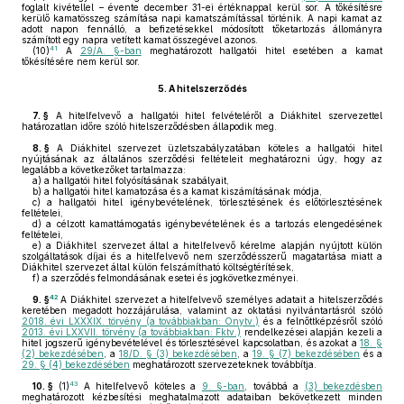
foglalt kivétellel – évente december 31-ei értéknappal kerül sor. A tőkésítésre
kerülő kamatösszeg számítása napi kamatszámítással történik. A napi kamat az
adott napon fennálló, a befizetésekkel módosított tőketartozás állományra
számított egy napra vetített kamat összegével azonos.
41
(10)
A
29/A. §-ban
meghatározott hallgatói hitel esetében a kamat
tőkésítésére nem kerül sor.
5.
A hitelszerződés
7. §
A hitelfelvevő a hallgatói hitel felvételéről a Diákhitel szervezettel
határozatlan időre szóló hitelszerződésben állapodik meg.
8. §
A Diákhitel szervezet üzletszabályzatában köteles a hallgatói hitel
nyújtásának az általános szerződési feltételeit meghatározni úgy, hogy az
legalább a következőket tartalmazza:
a)
a hallgatói hitel folyósításának szabályait,
b)
a hallgatói hitel kamatozása és a kamat kiszámításának módja,
c)
a hallgatói hitel igénybevételének, törlesztésének és előtörlesztésének
feltételei,
d)
a célzott kamattámogatás igénybevételének és a tartozás elengedésének
feltételei,
e)
a Diákhitel szervezet által a hitelfelvevő kérelme alapján nyújtott külön
szolgáltatások díjai és a hitelfelvevő nem szerződésszerű magatartása miatt a
Diákhitel szervezet által külön felszámítható költségtérítések,
f)
a szerződés felmondásának esetei és jogkövetkezményei.
42
9. §
A Diákhitel szervezet a hitelfelvevő személyes adatait a hitelszerződés
keretében megadott hozzájárulása, valamint az oktatási nyilvántartásról szóló
2018. évi LXXXIX. törvény (a továbbiakban: Onytv.)
és a felnőttképzésről szóló
2013. évi LXXVII. törvény (a továbbiakban: Fktv.)
rendelkezései alapján kezeli a
hitel jogszerű igénybevételével és törlesztésével kapcsolatban, és azokat a
18. §
(2) bekezdésében
, a
18/D. § (3) bekezdésében
, a
19. § (7) bekezdésében
és a
29. § (4) bekezdésében
meghatározott szervezeteknek továbbítja.
43
10. §
(1)
A hitelfelvevő köteles a
9. §-ban
, továbbá a
(3) bekezdésben
meghatározott kézbesítési meghatalmazott adataiban bekövetkezett minden