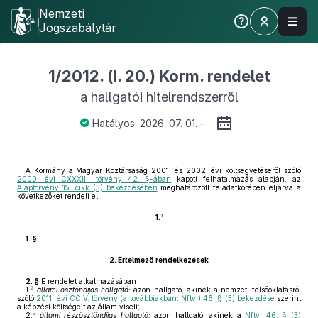
Nemzeti
Jogszabálytár
1/2012. (I. 20.) Korm. rendelet
a hallgatói hitelrendszerről
Hatályos: 2026. 07. 01. –
A Kormány a Magyar Köztársaság 2001. és 2002. évi költségvetéséről szóló
2000. évi CXXXIII. törvény 42. §-ában
kapott felhatalmazás alapján, az
Alaptörvény 15. cikk (3) bekezdésében
meghatározott feladatkörében eljárva a
következőket rendeli el:
1
1.
1. §
2.
Értelmező rendelkezések
2. §
E rendelet alkalmazásában
2
1.
állami ösztöndíjas hallgató:
azon hallgató, akinek a nemzeti felsőoktatásról
szóló
2011. évi CCIV. törvény (a továbbiakban: Nftv.) 46. § (3) bekezdése
szerint
a képzési költségeit az állam viseli;
3
2.
állami részösztöndíjas hallgató:
azon hallgató, akinek a
Nftv. 46. § (3)