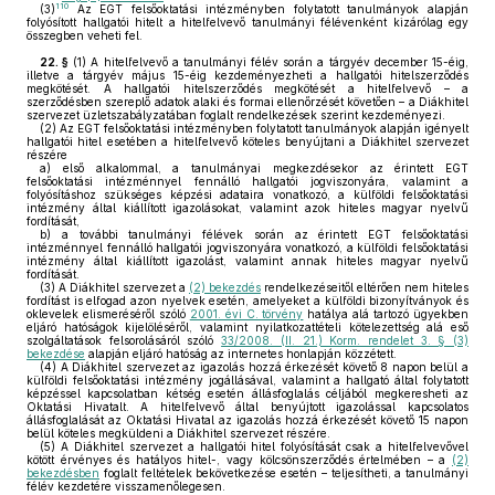
110
(3)
Az EGT felsőoktatási intézményben folytatott tanulmányok alapján
folyósított hallgatói hitelt a hitelfelvevő tanulmányi félévenként kizárólag egy
összegben veheti fel.
22. §
(1)
A hitelfelvevő a tanulmányi félév során a tárgyév december 15-éig,
illetve a tárgyév május 15-éig kezdeményezheti a hallgatói hitelszerződés
megkötését. A hallgatói hitelszerződés megkötését a hitelfelvevő – a
szerződésben szereplő adatok alaki és formai ellenőrzését követően – a Diákhitel
szervezet üzletszabályzatában foglalt rendelkezések szerint kezdeményezi.
(2)
Az EGT felsőoktatási intézményben folytatott tanulmányok alapján igényelt
hallgatói hitel esetében a hitelfelvevő köteles benyújtani a Diákhitel szervezet
részére
a)
első alkalommal, a tanulmányai megkezdésekor az érintett EGT
felsőoktatási intézménnyel fennálló hallgatói jogviszonyára, valamint a
folyósításhoz szükséges képzési adataira vonatkozó, a külföldi felsőoktatási
intézmény által kiállított igazolásokat, valamint azok hiteles magyar nyelvű
fordítását,
b)
a további tanulmányi félévek során az érintett EGT felsőoktatási
intézménnyel fennálló hallgatói jogviszonyára vonatkozó, a külföldi felsőoktatási
intézmény által kiállított igazolást, valamint annak hiteles magyar nyelvű
fordítását.
(3)
A Diákhitel szervezet a
(2) bekezdés
rendelkezéseitől eltérően nem hiteles
fordítást is elfogad azon nyelvek esetén, amelyeket a külföldi bizonyítványok és
oklevelek elismeréséről szóló
2001. évi C. törvény
hatálya alá tartozó ügyekben
eljáró hatóságok kijelöléséről, valamint nyilatkozattételi kötelezettség alá eső
szolgáltatások felsorolásáról szóló
33/2008. (II. 21.) Korm. rendelet 3. § (3)
bekezdése
alapján eljáró hatóság az internetes honlapján közzétett.
(4)
A Diákhitel szervezet az igazolás hozzá érkezését követő 8 napon belül a
külföldi felsőoktatási intézmény jogállásával, valamint a hallgató által folytatott
képzéssel kapcsolatban kétség esetén állásfoglalás céljából megkeresheti az
Oktatási Hivatalt. A hitelfelvevő által benyújtott igazolással kapcsolatos
állásfoglalását az Oktatási Hivatal az igazolás hozzá érkezését követő 15 napon
belül köteles megküldeni a Diákhitel szervezet részére.
(5)
A Diákhitel szervezet a hallgatói hitel folyósítását csak a hitelfelvevővel
kötött érvényes és hatályos hitel-, vagy kölcsönszerződés értelmében – a
(2)
bekezdésben
foglalt feltételek bekövetkezése esetén – teljesítheti, a tanulmányi
félév kezdetére visszamenőlegesen.