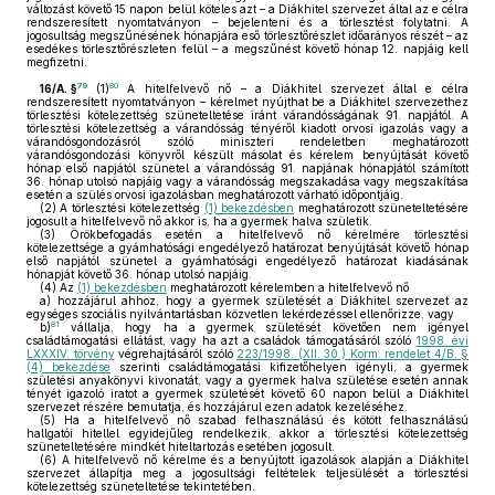
változást követő 15 napon belül köteles azt – a Diákhitel szervezet által az e célra
rendszeresített nyomtatványon – bejelenteni és a törlesztést folytatni. A
jogosultság megszűnésének hónapjára eső törlesztőrészlet időarányos részét – az
esedékes törlesztőrészleten felül – a megszűnést követő hónap 12. napjáig kell
megfizetni.
79
80
16/A. §
(1)
A hitelfelvevő nő – a Diákhitel szervezet által e célra
rendszeresített nyomtatványon – kérelmet nyújthat be a Diákhitel szervezethez
törlesztési kötelezettség szüneteltetése iránt várandósságának 91. napjától. A
törlesztési kötelezettség a várandósság tényéről kiadott orvosi igazolás vagy a
várandósgondozásról szóló miniszteri rendeletben meghatározott
várandósgondozási könyvről készült másolat és kérelem benyújtását követő
hónap első napjától szünetel a várandósság 91. napjának hónapjától számított
36. hónap utolsó napjáig vagy a várandósság megszakadása vagy megszakítása
esetén a szülés orvosi igazolásban meghatározott várható időpontjáig.
(2)
A törlesztési kötelezettség
(1) bekezdésben
meghatározott szüneteltetésére
jogosult a hitelfelvevő nő akkor is, ha a gyermek halva születik.
(3)
Örökbefogadás esetén a hitelfelvevő nő kérelmére törlesztési
kötelezettsége a gyámhatósági engedélyező határozat benyújtását követő hónap
első napjától szünetel a gyámhatósági engedélyező határozat kiadásának
hónapját követő 36. hónap utolsó napjáig.
(4)
Az
(1) bekezdésben
meghatározott kérelemben a hitelfelvevő nő
a)
hozzájárul ahhoz, hogy a gyermek születését a Diákhitel szervezet az
egységes szociális nyilvántartásban közvetlen lekérdezéssel ellenőrizze, vagy
81
b)
vállalja, hogy ha a gyermek születését követően nem igényel
családtámogatási ellátást, vagy ha azt a családok támogatásáról szóló
1998. évi
LXXXIV. törvény
végrehajtásáról szóló
223/1998. (XII. 30.) Korm. rendelet 4/B. §
(4) bekezdése
szerinti családtámogatási kifizetőhelyen igényli, a gyermek
születési anyakönyvi kivonatát, vagy a gyermek halva születése esetén annak
tényét igazoló iratot a gyermek születését követő 60 napon belül a Diákhitel
szervezet részére bemutatja, és hozzájárul ezen adatok kezeléséhez.
(5)
Ha a hitelfelvevő nő szabad felhasználású és kötött felhasználású
hallgatói hitellel egyidejűleg rendelkezik, akkor a törlesztési kötelezettség
szüneteltetésére mindkét hiteltartozás esetében jogosult.
(6)
A hitelfelvevő nő kérelme és a benyújtott igazolások alapján a Diákhitel
szervezet állapítja meg a jogosultsági feltételek teljesülését a törlesztési
kötelezettség szüneteltetése tekintetében.