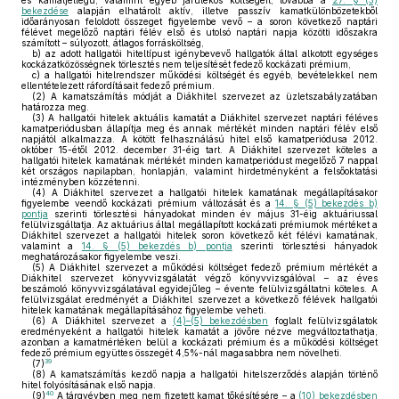
és kamatjellegű, valamint egyéb járulékos költségeit, továbbá a
27. § (3)
bekezdése
alapján elhatárolt aktív, illetve passzív kamatkülönbözetekből
időarányosan feloldott összeget figyelembe vevő – a soron következő naptári
félévet megelőző naptári félév első és utolsó naptári napja közötti időszakra
számított – súlyozott, átlagos forrásköltség,
b)
az adott hallgatói hiteltípust igénybevevő hallgatók által alkotott egységes
kockázatközösségnek törlesztés nem teljesítését fedező kockázati prémium,
c)
a hallgatói hitelrendszer működési költségét és egyéb, bevételekkel nem
ellentételezett ráfordításait fedező prémium.
(2)
A kamatszámítás módját a Diákhitel szervezet az üzletszabályzatában
határozza meg.
(3)
A hallgatói hitelek aktuális kamatát a Diákhitel szervezet naptári féléves
kamatperiódusban állapítja meg és annak mértékét minden naptári félév első
napjától alkalmazza. A kötött felhasználású hitel első kamatperiódusa 2012.
október 15-étől 2012. december 31-éig tart. A Diákhitel szervezet köteles a
hallgatói hitelek kamatának mértékét minden kamatperiódust megelőző 7 nappal
két országos napilapban, honlapján, valamint hirdetményként a felsőoktatási
intézményben közzétenni.
(4)
A Diákhitel szervezet a hallgatói hitelek kamatának megállapításakor
figyelembe veendő kockázati prémium változását és a
14. § (5) bekezdés b)
pontja
szerinti törlesztési hányadokat minden év május 31-éig aktuáriussal
felülvizsgáltatja. Az aktuárius által megállapított kockázati prémiumok mértéket a
Diákhitel szervezet a hallgatói hitelek soron következő két félévi kamatának,
valamint a
14. § (5) bekezdés b) pontja
szerinti törlesztési hányadok
meghatározásakor figyelembe veszi.
(5)
A Diákhitel szervezet a működési költséget fedező prémium mértékét a
Diákhitel szervezet könyvvizsgálatát végző könyvvizsgálóval – az éves
beszámoló könyvvizsgálatával egyidejűleg – évente felülvizsgáltatni köteles. A
felülvizsgálat eredményét a Diákhitel szervezet a következő félévek hallgatói
hitelek kamatának megállapításához figyelembe veheti.
(6)
A Diákhitel szervezet a
(4)–(5) bekezdésben
foglalt felülvizsgálatok
eredményeként a hallgatói hitelek kamatát a jövőre nézve megváltoztathatja,
azonban a kamatmértéken belül a kockázati prémium és a működési költséget
fedező prémium együttes összegét 4,5%-nál magasabbra nem növelheti.
39
(7)
(8)
A kamatszámítás kezdő napja a hallgatói hitelszerződés alapján történő
hitel folyósításának első napja.
40
(9)
A tárgyévben meg nem fizetett kamat tőkésítésére – a
(10) bekezdésben