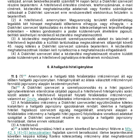
változást, annak bekövetkezésétől számított 14 napon belül a Diákhitel szervezet
részére bejelenteni. A hitelfelvevő értesítési címének, telefonszámának, e-mail
címének, kézbesítési meghatalmazottja adatainak vagy fizetési számlájának
változását a Diákhitel szervezet erre rendszeresített elektronikus felületén is
bejelentheti.
(2)
A hitelfelvevő, amennyiben Magyarország területét előreláthatólag
legalább két hónapot meghaladó időtartamra elhagyja, vagy elhagyta, – a
Diákhitel szervezet tájékoztatási és értesítési kötelezettségének teljesíthetősége
érdekében – köteles gondoskodni a postai küldemények átvételére jogosult,
belföldi lakóhellyel rendelkező kézbesítési meghatalmazottról.
(3)
A kézbesítési meghatalmazott személyazonosító adatait és lakcímét a
hitelfelvevő legkésőbb a külföldi tartózkodása megkezdésének időpontját követő
45. napig köteles a Diákhitel szervezet számára bejelenteni. A kézbesítési
meghatalmazottnak írásban kell nyilatkoznia a meghatalmazás elfogadásáról.
(4)
A Diákhitel szervezet által a kézbesítési meghatalmazott részére küldött
postai küldemények a hitelfelvevő joghatályos értesítésének minősülnek.
6.
A hallgatói hitel igénylése
44
11. §
(1)
Amennyiben a hallgató több felsőoktatási intézménnyel áll egy
időben hallgatói jogviszonyban, hiteligénylését az általa választott intézménnyel
fennálló jogviszony alapján kezdeményezheti.
45
(1a)
A Diákhitel szervezet a személyazonosítás és a hitel jogszerű
igénybevételének ellenőrzése céljából jogosult a hitelfelvevő hiteligénylés során
közölt adatait a hitelfelvevő képzését folytató felsőoktatási intézménnyel,
valamint az
Onytv.
alapján a felsőoktatási információs rendszerrel egyeztetni.
(2)
A felsőoktatási intézmény a Diákhitel szervezettel együttműködve köteles
kialakítani a hallgatói jogviszony igazolásának rendjét, ideértve a hallgatói
hitellel foglalkozó szervezeti egység megjelölését, amelynek alapján a
felsőoktatási intézmény a hallgatói hitel jogszerű folyósítására vonatkozó adatokat
szolgáltat a Diákhitel szervezet részére és igazolja a hallgatói jogviszony
fennállását, illetve ennek változását.
(3)
A hitelfelvevő
46
a)
a kötött felhasználású hitelt a soron következő tanulmányi félévre a
Nftv.
42. § (4)–(5) bekezdésében
foglaltak szerinti beiratkozást, illetve bejelentkezést
követően képzési költség fizetési kötelezettség intézmény által meghatározott