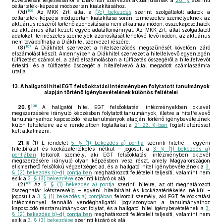
követelések teljesítéseiről a Diákhitel szervezet aktuáriusának a
26. §
szerinti
céltartalék-képzési módszertan kialakításához.
106
(7d)
Az MKK Zrt. által a
(7c) bekezdés
szerint szolgáltatott adatok a
céltartalék-képzési módszertan kialakítása során, természetes személyeknek az
aktuárius részéről történő azonosítására nem alkalmas módon, összekapcsolhatók
az aktuárius által kezelt egyéb adatállománnyal. Az MKK Zrt. által szolgáltatott
adatokat, természetes személyek azonosítását lehetővé tevő módon, az aktuárius
nem továbbíthatja a Diákhitel szervezet részére.
107
(8)
A Diákhitel szervezet a hitelszerződés megszűnését követően záró
elszámolást készít. Amennyiben a Diákhitel szervezet a hitelfelvevő egyenlegén
túlfizetést számol el, a záró elszámolásban a túlfizetés összegéről a hitelfelvevőt
értesíti, és a túlfizetés összegét a hitelfelvevő által megadott számlaszámra
utalja.
13.
A hallgatói hitel EGT felsőoktatási intézményben folytatott tanulmányok
alapján történő igénybevételének különös feltételei
108
20. §
A hallgatói hitel EGT felsőoktatási intézményekben oklevél
megszerzésére irányuló képzésben folytatott tanulmányok, illetve a hitelfelvevő
tanulmányaihoz kapcsolódó résztanulmányok alapján történő igénybevételének
külön feltételeire az e rendeletben foglaltakat a
21–23. §-ban
foglalt eltéréssel
kell alkalmazni.
21. §
(1)
E rendelet
5. § (1) bekezdés a) pontja
szerinti hitelre – egyéni
hitelbírálat és kockázatértékelés nélkül – jogosult a
3. § (1) bekezdés a)
pontjában
felsorolt személy, aki EGT felsőoktatási intézményben oklevél
megszerzésére irányuló olyan képzésben vesz részt, amely Magyarországon
elismerhető felsőfokú végzettséget ad, és a hallgatói hitel igénybevételének a
3.
§ (2) bekezdés b)–d) pontjaiban
meghatározott feltételeit teljesíti, valamint nem
esik a
3. § (3) bekezdése
szerinti kizáró ok alá.
109
(2)
Az
5. § (1) bekezdés a) pontja
szerinti hitelre, az ott meghatározott
összeghatár kétszereséig – egyéni hitelbírálat és kockázatértékelés nélkül –
jogosult a
3. § (1) bekezdés a) pontjában
felsorolt személy, aki EGT felsőoktatási
intézménnyel fennálló vendéghallgatói jogviszonyban a tanulmányaihoz
kapcsolódó résztanulmányokat folytat, és a hallgatói hitel igénybevételének a
3.
§ (2) bekezdés b)–d) pontjaiban
meghatározott feltételeit teljesíti, valamint nem
esik a
3. § (3) bekezdése
szerinti kizáró ok alá.