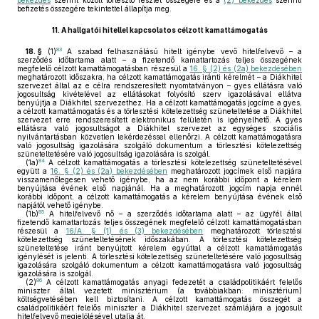
bekezdés
szerint közölt törlesztő részlet összegére és a
(2) bekezdés
szerinti
befizetés összegére tekintettel állapítja meg.
11.
A hallgatói hitellel kapcsolatos célzott kamattámogatás
83
18. §
(1)
A szabad felhasználású hitelt igénybe vevő hitelfelvevő – a
szerződés időtartama alatt – a fizetendő kamattartozás teljes összegének
megfelelő célzott kamattámogatásban részesül a
16. § (2) és (2a) bekezdésében
meghatározott időszakra, ha célzott kamattámogatás iránti kérelmét – a Diákhitel
szervezet által az e célra rendszeresített nyomtatványon – gyes ellátásra való
jogosultság kivételével az ellátásokat folyósító szerv igazolásával ellátva
benyújtja a Diákhitel szervezethez. Ha a célzott kamattámogatás jogcíme a gyes,
a célzott kamattámogatás és a törlesztési kötelezettség szüneteltetése a Diákhitel
szervezet erre rendszeresített elektronikus felületén is igényelhető. A gyes
ellátásra való jogosultságot a Diákhitel szervezet az egységes szociális
nyilvántartásban közvetlen lekérdezéssel ellenőrzi. A célzott kamattámogatásra
való jogosultság igazolására szolgáló dokumentum a törlesztési kötelezettség
szüneteltetésére való jogosultság igazolására is szolgál.
84
(1a)
A célzott kamattámogatás a törlesztési kötelezettség szüneteltetésével
együtt a
16. § (2) és (2a) bekezdésében
meghatározott jogcímek első napjára
visszamenőlegesen vehető igénybe, ha az nem korábbi időpont a kérelem
benyújtása évének első napjánál. Ha a meghatározott jogcím napja ennél
korábbi időpont, a célzott kamattámogatás a kérelem benyújtása évének első
napjától vehető igénybe.
85
(1b)
A hitelfelvevő nő – a szerződés időtartama alatt – az ügyfél által
fizetendő kamattartozás teljes összegének megfelelő célzott kamattámogatásban
részesül a
16/A. § (1) és (3) bekezdésében
meghatározott törlesztési
kötelezettség szüneteltetésének időszakában. A törlesztési kötelezettség
szüneteltetése iránt benyújtott kérelem egyúttal a célzott kamattámogatás
igénylését is jelenti. A törlesztési kötelezettség szüneteltetésére való jogosultság
igazolására szolgáló dokumentum a célzott kamattámogatásra való jogosultság
igazolására is szolgál.
86
(2)
A célzott kamattámogatás anyagi fedezetét a családpolitikáért felelős
miniszter által vezetett minisztérium (a továbbiakban: minisztérium)
költségvetésében kell biztosítani. A célzott kamattámogatás összegét a
családpolitikáért felelős miniszter a Diákhitel szervezet számlájára a jogosult
hitelfelvevő megjelölésével utalja át.