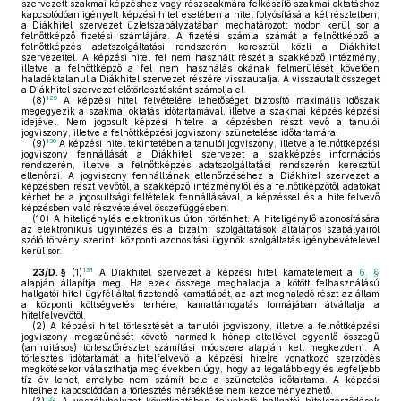
szervezett szakmai képzéshez vagy részszakmára felkészítő szakmai oktatáshoz
kapcsolódóan igényelt képzési hitel esetében a hitel folyósítására két részletben,
a Diákhitel szervezet üzletszabályzatában meghatározott módon kerül sor a
felnőttképző fizetési számlájára. A fizetési számla számát a felnőttképző a
felnőttképzés adatszolgáltatási rendszerén keresztül közli a Diákhitel
szervezettel. A képzési hitel fel nem használt részét a szakképző intézmény,
illetve a felnőttképző a fel nem használás okának felmerülését követően
haladéktalanul a Diákhitel szervezet részére visszautalja. A visszautalt összeget
a Diákhitel szervezet előtörlesztésként számolja el.
129
(8)
A képzési hitel felvételére lehetőséget biztosító maximális időszak
megegyezik a szakmai oktatás időtartamával, illetve a szakmai képzés képzési
idejével. Nem jogosult képzési hitelre a képzésben részt vevő a tanulói
jogviszony, illetve a felnőttképzési jogviszony szünetelése időtartamára.
130
(9)
A képzési hitel tekintetében a tanulói jogviszony, illetve a felnőttképzési
jogviszony fennállását a Diákhitel szervezet a szakképzés információs
rendszerén, illetve a felnőttképzés adatszolgáltatási rendszerén keresztül
ellenőrzi. A jogviszony fennálltának ellenőrzéséhez a Diákhitel szervezet a
képzésben részt vevőtől, a szakképző intézménytől és a felnőttképzőtől adatokat
kérhet be a jogosultsági feltételek fennállásával, a képzéssel és a hitelfelvevő
képzésben való részvételével összefüggésben.
(10)
A hiteligénylés elektronikus úton történhet. A hiteligénylő azonosítására
az elektronikus ügyintézés és a bizalmi szolgáltatások általános szabályairól
szóló törvény szerinti központi azonosítási ügynök szolgáltatás igénybevételével
kerül sor.
131
23/D. §
(1)
A Diákhitel szervezet a képzési hitel kamatelemeit a
6. §
alapján állapítja meg. Ha ezek összege meghaladja a kötött felhasználású
hallgatói hitel ügyfél által fizetendő kamatlábát, az azt meghaladó részt az állam
a központi költségvetés terhére, kamattámogatás formájában átvállalja a
hitelfelvevőtől.
(2)
A képzési hitel törlesztését a tanulói jogviszony, illetve a felnőttképzési
jogviszony megszűnését követő harmadik hónap elteltével egyenlő összegű
(annuitásos) törlesztőrészlet számítási módszere alapján kell megkezdeni. A
törlesztés időtartamát a hitelfelvevő a képzési hitelre vonatkozó szerződés
megkötésekor választhatja meg években úgy, hogy az legalább egy és legfeljebb
tíz év lehet, amelybe nem számít bele a szünetelés időtartama. A képzési
hitelhez kapcsolódóan a törlesztés mérséklése nem kezdeményezhető.
132