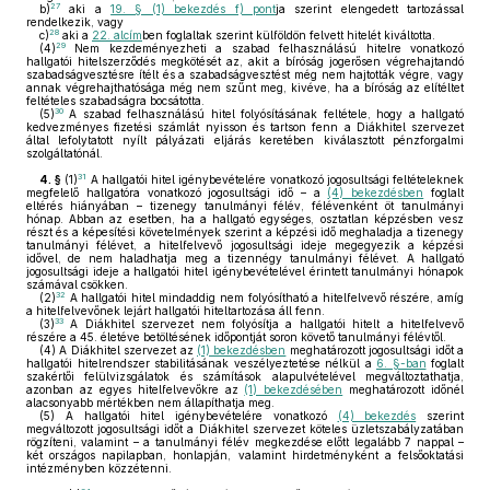
27
b)
aki a
19. § (1) bekezdés f) pont
ja szerint elengedett tartozással
rendelkezik, vagy
28
c)
aki a
22. alcím
ben foglaltak szerint külföldön felvett hitelét kiváltotta.
29
(4)
Nem kezdeményezheti a szabad felhasználású hitelre vonatkozó
hallgatói hitelszerződés megkötését az, akit a bíróság jogerősen végrehajtandó
szabadságvesztésre ítélt és a szabadságvesztést még nem hajtották végre, vagy
annak végrehajthatósága még nem szűnt meg, kivéve, ha a bíróság az elítéltet
feltételes szabadságra bocsátotta.
30
(5)
A szabad felhasználású hitel folyósításának feltétele, hogy a hallgató
kedvezményes fizetési számlát nyisson és tartson fenn a Diákhitel szervezet
által lefolytatott nyílt pályázati eljárás keretében kiválasztott pénzforgalmi
szolgáltatónál.
31
4. §
(1)
A hallgatói hitel igénybevételére vonatkozó jogosultsági feltételeknek
megfelelő hallgatóra vonatkozó jogosultsági idő – a
(4) bekezdésben
foglalt
eltérés hiányában – tizenegy tanulmányi félév, félévenként öt tanulmányi
hónap. Abban az esetben, ha a hallgató egységes, osztatlan képzésben vesz
részt és a képesítési követelmények szerint a képzési idő meghaladja a tizenegy
tanulmányi félévet, a hitelfelvevő jogosultsági ideje megegyezik a képzési
idővel, de nem haladhatja meg a tizennégy tanulmányi félévet. A hallgató
jogosultsági ideje a hallgatói hitel igénybevételével érintett tanulmányi hónapok
számával csökken.
32
(2)
A hallgatói hitel mindaddig nem folyósítható a hitelfelvevő részére, amíg
a hitelfelvevőnek lejárt hallgatói hiteltartozása áll fenn.
33
(3)
A Diákhitel szervezet nem folyósítja a hallgatói hitelt a hitelfelvevő
részére a 45. életéve betöltésének időpontját soron követő tanulmányi félévtől.
(4)
A Diákhitel szervezet az
(1) bekezdésben
meghatározott jogosultsági időt a
hallgatói hitelrendszer stabilitásának veszélyeztetése nélkül a
6. §-ban
foglalt
szakértői felülvizsgálatok és számítások alapulvételével megváltoztathatja,
azonban az egyes hitelfelvevőkre az
(1) bekezdésében
meghatározott időnél
alacsonyabb mértékben nem állapíthatja meg.
(5)
A hallgatói hitel igénybevételére vonatkozó
(4) bekezdés
szerint
megváltozott jogosultsági időt a Diákhitel szervezet köteles üzletszabályzatában
rögzíteni, valamint – a tanulmányi félév megkezdése előtt legalább 7 nappal –
két országos napilapban, honlapján, valamint hirdetményként a felsőoktatási
intézményben közzétenni.