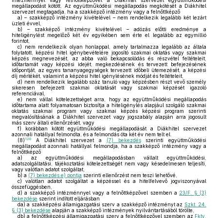
intézménnyel vagy felnőttképzővel a Diákhitel szervezet együttműködési
megállapodást kötött. Az együttműködési megállapodás megkötését a Diákhitel
szervezet megtagadja, ha a szakképző intézmény vagy a felnőttképző
a)
– szakképző intézmény kivételével – nem rendelkezik legalább két lezárt
üzleti évvel,
b)
– szakképző intézmény kivételével – adózás előtti eredménye a
hiteligénylést megelőző két év egyikében sem érte el legalább az egymillió
forintot,
c)
nem rendelkezik olyan honlappal, amely tartalmazza legalább az általa
folytatott, képzési hitel igénybevételére jogosító szakmai oktatás vagy szakmai
képzés megnevezését, az abba való bekapcsolódás és részvétel feltételeit,
időtartamát vagy képzési idejét, megkezdésének és tervezett befejezésének
időpontját, az egyes tananyagegységek tervezett időbeli ütemezését, a képzési
díj mértékét, valamint a képzési hitel igénylésének módját és feltételeit,
d)
nem rendelkezik legalább száz tanuló vagy képzésben részt vevő személy
sikeresen befejezett szakmai oktatását vagy szakmai képzését igazoló
referenciával,
e)
nem vállal kötelezettséget arra, hogy az együttműködési megállapodás
időtartama alatt folyamatosan biztosítja a hiteligénylés alapjául szolgáló szakmai
oktatás szakmai program vagy szakmai képzés képzési program szerinti
megvalósításának a Diákhitel szervezet vagy jogszabály alapján arra jogosult
más szerv általi ellenőrzését, vagy
f)
korábban kötött együttműködési megállapodását a Diákhitel szervezet
azonnali hatállyal felmondta, és a felmondás óta két év nem telt el.
120
(8)
A Diákhitel szervezet a
(7) bekezdés
szerinti együttműködési
megállapodást azonnali hatállyal felmondja, ha a szakképző intézmény vagy a
felnőttképző
a)
az együttműködési megállapodásban vállalt együttműködési,
adatszolgáltatási, tájékoztatási kötelezettségét nem vagy késedelmesen teljesíti,
vagy valótlan adatot szolgáltat,
b)
a
(7) bekezdés e) pontja
szerinti ellenőrzést nem teszi lehetővé,
c)
valótlan adatot szolgáltat a képzéssel és a hitelfelvevő jogviszonyával
összefüggésben,
d)
a szakképző intézménnyel vagy a felnőttképzővel szemben a
23/F. § (3)
bekezdése
szerint indított eljárásban
da)
a szakképzési államigazgatási szerv a szakképző intézményt az
Szkt. 24.
§ (3) bekezdése
alapján a szakképző intézmények nyilvántartásából törölte,
db)
a felnőttképzési államigazgatási szerv a felnőttképzővel szemben az
Fktv.