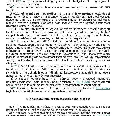
34
5. §
(1)
A hitelfelvevő által igénybe vehető hallgatói hitel legmagasabb
összegei hitelcélok szerint:
35
a)
szabad felhasználású hitel esetében tanulmányi hónaponként 150 000
forint,
b)
kötött felhasználású hitel esetében tanulmányi félévenként a felsőoktatási
intézmény részére igazoltan fizetendő képzési költségnek megfelelő összeg,
illetve az alap- és mesterképzés tantervében magyar nyelven meghatározott,
magyar nyelven oktatott ismeretek nem magyar nyelven történő oktatásáért
fizetendő térítési díj összege.
(2)
A Diákhitel szervezet az egyes tanévekre felvehető hitelek összegeit
hitelcélok szerint köteles – a tanulmányi félév megkezdése előtt legalább 7
nappal honlapján közzétenni és a közzétételről két országos napilapban,
valamint a felsőoktatási intézményben hirdetményt megjelentetni.
36
(3)
A szabad felhasználású hitelt a hitelfelvevő – választása szerint –
havonta részletekben vagy tanulmányi félévenként egy összegben veheti fel. A
kötött felhasználású hitelt a hitelfelvevő tanulmányi félévenként egy összegben
igényelheti. A hitelfelvevő kötött felhasználású hitel folyósítására irányuló,
Diákhitel szervezettel szemben fennálló követelése a hitel igénybevételére
jogosító képzését folytató felsőoktatási intézményre száll át. Az így folyósítandó
összeget a Diákhitel szervezet közvetlenül a felsőoktatási intézmény számára
utalja át.
37
(3a)
A felsőoktatási információs rendszert üzemeltető társaság elektronikus
formában továbbítja a Diákhitel szervezet részére a felsőoktatásban
nyilvántartott képzések hiteligénylésekhez kapcsolódó alapadatait és az ezen
adatokban történő bármely évközi változást.
(4)
A szabad felhasználású hitelt igénybe vevő hitelfelvevők általános
kamattámogatásban nem részesülnek, azonban a
18. §-ban
meghatározott
esetekben és feltételek mellett célzott kamattámogatásban részesülhetnek.
38
(5)
A kötött felhasználású hitelt igénybe vevő hitelfelvevők a
29. §-ban
foglaltak szerint általános kamattámogatásban részesülnek.
4.
A hallgatói hitelek kamatának meghatározása
6. §
(1)
A hallgatóknak nyújtott hitelek változó kamatozásúak. A kamatláb a
következő elemek – százalékos mértékben kifejezett – értékéből áll:
a)
a hallgatói hitelrendszer finanszírozása érdekében bevont források kamat