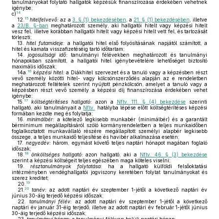
tanulmányokat folytató hallgatók képzésük finanszírozása érdekében vehetnek
igénybe;
14
c)
15
12.
hitelfelvevő:
az a
3. § (1) bekezdésében
, a
21. § (1) bekezdésében
, illetve
a
23/B. §-ban
meghatározott személy, aki hallgatói hitelt vagy képzési hitelt
vesz fel, illetve korábban hallgatói hitelt vagy képzési hitelt vett fel, és tartozását
törleszti;
13.
hitel futamideje:
a hallgatói hitel első folyósításának napjától számított, a
hitel és kamata visszafizetéséig tartó időtartam;
14.
jogosultsági idő:
tanulmányi félévekben meghatározott és tanulmányi
hónapokban számított, a hallgatói hitel igénybevételére lehetőséget biztosító
maximális időszak;
16
14a.
képzési hitel:
a Diákhitel szervezet és a tanuló vagy a képzésben részt
vevő személy közötti hitel- vagy kölcsönszerződés alapján az e rendeletben
meghatározott feltételek szerint nyújtott pénzkölcsön, amelyet a tanuló vagy a
képzésben részt vevő személy a képzési díj finanszírozása érdekében vehet
igénybe;
17
15.
költségtérítéses hallgató:
azon a
Nftv. 111. § (4) bekezdése
szerinti
hallgató, aki tanulmányait a
Nftv.
hatályba lépése előtt költségtérítéses képzési
formában kezdte meg és folytatja;
16.
minimálbér:
a kötelező legkisebb munkabér (minimálbér) és a garantált
bérminimum megállapításáról szóló kormányrendeletben a teljes munkaidőben
foglalkoztatott munkavállaló részére megállapított személyi alapbér legkisebb
összege, a teljes munkaidő teljesítése és havibér alkalmazása esetén;
17.
negyedév:
három, egymást követő teljes naptári hónapot magában foglaló
időszak;
18
18.
önköltséges hallgató:
azon hallgató, aki a
Nftv. 46. § (3) bekezdése
szerint a képzési költségeit teljes egészében maga köteles viselni;
19.
résztanulmányok folytatása:
ha a hallgató külföldi felsőoktatási
intézményben vendéghallgatói jogviszony keretében folytat tanulmányokat és
szerez kreditet;
19
20.
20
21.
tanév:
az adott naptári év szeptember 1-jétől a következő naptári év
június 30-áig terjedő képzési időszak;
22.
tanulmányi félév:
az adott naptári év szeptember 1-jétől a következő
naptári év január 31-éig terjedő, illetve az adott naptári év február 1-jétől június
30-áig terjedő képzési időszak;