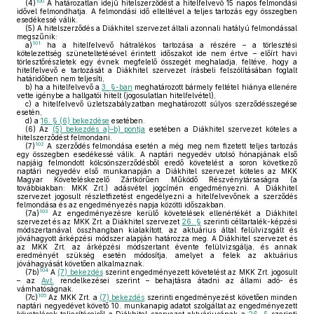
100
(4)
A határozatlan idejű hitelszerződést a hitelfelvevő 15 napos felmondási
idővel felmondhatja. A felmondási idő elteltével a teljes tartozás egy összegben
esedékessé válik.
(5)
A hitelszerződés a Diákhitel szervezet általi azonnali hatályú felmondással
megszűnik:
101
a)
ha a hitelfelvevő hátralékos tartozása a részére – a törlesztési
kötelezettség szüneteltetésével érintett időszakot ide nem értve – előírt havi
törlesztőrészletek egy évnek megfelelő összegét meghaladja, feltéve, hogy a
hitelfelvevő e tartozását a Diákhitel szervezet írásbeli felszólításában foglalt
határidőben nem teljesíti,
b)
ha a hitelfelvevő a
3. §-ban
meghatározott bármely feltétel hiánya ellenére
vette igénybe a hallgatói hitelt (jogosulatlan hitelfelvétel),
c)
a hitelfelvevő üzletszabályzatban meghatározott súlyos szerződésszegése
esetén,
d)
a
16. § (6) bekezdése
esetében.
(6)
Az
(5) bekezdés a)–b) pontja
esetében a Diákhitel szervezet köteles a
hitelszerződést felmondani.
102
(7)
A szerződés felmondása esetén a még meg nem fizetett teljes tartozás
egy összegben esedékessé válik. A naptári negyedév utolsó hónapjának első
napjáig felmondott kölcsönszerződésből eredő követelést a soron következő
naptári negyedév első munkanapján a Diákhitel szervezet köteles az MKK
Magyar Követeléskezelő Zártkörűen Működő Részvénytársaságra (a
továbbiakban: MKK Zrt.) adásvétel jogcímén engedményezni. A Diákhitel
szervezet jogosult részletfizetést engedélyezni a hitelfelvevőnek a szerződés
felmondása és az engedményezés napja közötti időszakban.
103
(7a)
Az engedményezésre kerülő követelések ellenértékét a Diákhitel
szervezet és az MKK Zrt. a Diákhitel szervezet
26. §
szerinti céltartalék-képzési
módszertanával összhangban kialakított, az aktuárius által felülvizsgált és
jóváhagyott árképzési módszer alapján határozza meg. A Diákhitel szervezet és
az MKK Zrt. az árképzési módszertant évente felülvizsgálja, és annak
eredményét szükség esetén módosítja, amelyet a felek az aktuárius
jóváhagyását követően alkalmaznak.
104
(7b)
A
(7) bekezdés
szerint engedményezett követelést az MKK Zrt. jogosult
– az
Avt.
rendelkezései szerint – behajtásra átadni az állami adó- és
vámhatóságnak.
105
(7c)
Az MKK Zrt. a
(7) bekezdés
szerinti engedményezést követően minden
naptári negyedévet követő 10. munkanapig adatot szolgáltat az engedményezett