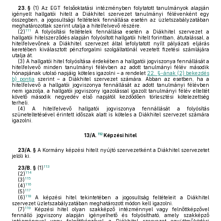
23. §
(1)
Az EGT felsőoktatási intézményben folytatott tanulmányok alapján
igényelt hallgatói hitelt a Diákhitel szervezet tanulmányi félévenként egy
összegben, a jogosultsági feltételek fennállása esetén az üzletszabályzatában
meghatározottak szerint utalja a hitelfelvevő részére.
111
(2)
A folyósítási feltételek fennállása esetén a Diákhitel szervezet a
hallgatói hitelszerződés alapján folyósított hallgatói hitelt forintban, átutalással, a
hitelfelvevőnek a Diákhitel szervezet által lefolytatott nyílt pályázati eljárás
keretében kiválasztott pénzforgalmi szolgáltatónál vezetett fizetési számlájára
utalja át.
(3)
A hallgatói hitel folyósítása érdekében a hallgatói jogviszonya fennállását a
hitelfelvevő minden tanulmányi félévben az adott tanulmányi félév második
hónapjának utolsó napjáig köteles igazolni – a rendelet
22. §-ának (2) bekezdés
b) pontja
szerint – a Diákhitel szervezet számára. Abban az esetben, ha a
hitelfelvevő a hallgatói jogviszonya fennállását az adott tanulmányi félévben
nem igazolja, a hallgatói jogviszony igazolással igazolt tanulmányi félév elteltét
követő második negyedév első napjától kezdődően törlesztési kötelezettség
terheli.
(4)
A hitelfelvevő hallgatói jogviszonya fennállását a folyósítás
szüneteltetésével érintett időszak alatt is köteles a Diákhitel szervezet számára
igazolni.
112
13/A.
Képzési hitel
23/A. §
A Kormány képzési hitelt nyújtó szervezetként a Diákhitel szervezetet
jelöli ki.
113
23/B. §
(1)
114
(2)
115
(3)
116
(4)
117
(5)
118
(6)
A képzési hitel tekintetében a jogosultság feltételeit a Diákhitel
szervezet üzletszabályzatában meghatározott módon kell igazolni.
119
(7)
Képzési hitel olyan szakképző intézménnyel vagy felnőttképzővel
fennálló jogviszony alapján igényelhető és folyósítható, amely szakképző