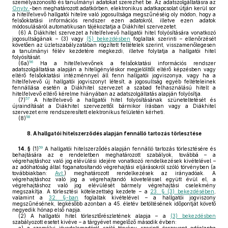
személyazonosító és tanulmányi adatokat szerezhet be. Az adatszolgáltatásra az
Onytv.
-ben meghatározott adatkörben, elektronikus adatkapcsolat útján kerül sor
a hitelfelvevő hallgatói hitelre való jogosultsága megszűnéséig oly módon, hogy a
felsőoktatási információs rendszer ezen adatokról, illetve ezen adatok
módosulásáról automatikusan tájékoztatja a Diákhitel szervezetet.
(6)
A Diákhitel szervezet a hitelfelvevő hallgatói hitel folyósítására vonatkozó
jogosultságának – (3) vagy
(5) bekezdésben
foglaltak szerinti – ellenőrzését
követően az üzletszabályzatában rögzített feltételek szerint, visszamenőlegesen
a tanulmányi félév kezdetére megkezdi, illetve folytatja a hallgatói hitel
folyósítását.
56
(6a)
Ha a hitelfelvevőnek a felsőoktatási információs rendszer
adatszolgáltatása alapján a hiteligényléskor megjelölttől eltérő képzésben vagy
eltérő felsőoktatási intézménnyel áll fenn hallgatói jogviszonya, vagy ha a
hitelfelvevő új hallgatói jogviszonyt létesít, a jogosultság egyéb feltételeinek
fennállása esetén a Diákhitel szervezet a szabad felhasználású hitelt a
hitelfelvevő eltérő kérelme hiányában az adatszolgáltatás alapján folyósítja.
57
(7)
A hitelfelvevő a hallgatói hitel folyósításának szüneteltetését és
újraindítását a Diákhitel szervezettől bármikor írásban vagy a Diákhitel
szervezet erre rendszeresített elektronikus felületén kérheti.
58
(8)
8.
A hallgatói hitelszerződés alapján fennálló tartozás törlesztése
59
14. §
(1)
A hallgatói hitelszerződés alapján fennálló tartozás törlesztésére és
behajtására az e rendeletben meghatározott szabályok, továbbá – a
végrehajtáshoz való jog elévülési idejére vonatkozó rendelkezések kivételével –
az adóhatóság által foganatosítandó végrehajtási eljárásokról szóló törvényben (a
továbbiakban:
Avt.
) meghatározott rendelkezések az irányadóak. A
végrehajtáshoz való jog a végrehajtandó követeléssel együtt évül el, a
végrehajtáshoz való jog elévülését bármely végrehajtási cselekmény
megszakítja. A törlesztési kötelezettség kezdete – a
23. § (3) bekezdésében
,
valamint a
32. §-ban
foglaltak kivételével – a hallgatói jogviszony
megszűnésének, legkésőbb azonban a 45. életév betöltésének időpontját követő
negyedik hónap első napja.
(2)
A hallgatói hitel törlesztőrészletének alapja – a
(3) bekezdésben
szabályozott esetet kivéve – a tárgyévet megelőző második évben: