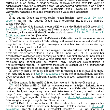
a)
a személyi jövedelemadóról szóló törvény szerinti összevont adóalapba
tartozó és külön adózó, a magánszemély adóbevallásában bevallott, vagy az
adóbevallást helyettesítő elszámolásban, az adóhatóság adatszolgáltatás alapján
történő adómegállapítása során elszámolt éves jövedelme, kivéve a
vagyonátruházásból származó jövedelmet és a vállalkozói adóalapot;
60
b)
c)
az egyszerűsített közteherviselési hozzájárulásról szóló
2005. évi CXX.
törvény
szerinti, az egyszerűsített közteherviselési hozzájárulás alapjául
szolgáló bevétel.
61
d)
a kisadózó vállalkozások tételes adójáról és a kisvállalati adóról szóló
2012.
évi CXLVII. törvény
2022. augusztus 31-én hatályos
10. § (3) bekezdés
e szerinti
jövedelem, a kisadózó vállalkozók tételes adójáról szóló
2022. évi XIII. törvény 9.
§ (3) bekezdés
e szerinti jövedelem.
(3)
A törlesztésre kötelezett hitelfelvevő a törlesztés beálltának évében és az
azt követő évben a törlesztési kötelezettség beállta évét, illetve az azt követő évet
megelőző év október 31. napján érvényes minimálbér tizenkétszeres összege
után köteles megfizetni a törlesztést.
(4)
Ha a hallgatói hitelszerződés alapján fennálló tartozás hitelfelvevő által
fizetendő törlesztőrészletének éves alapja nem éri el a minimálbér
tizenkétszeres összegét, vagy bármely ok miatt a Diákhitel szervezet nem közli a
törlesztőrészlet összegét, akkor a törlesztőrészlet alapjaként – ha e rendelet
másképp nem rendelkezik és feltéve, hogy törlesztési kötelezettsége a
hitelfelvevőnek fennáll – a tárgyévet megelőző év október 31-én alkalmazandó
minimálbér tizenkétszeres összegét kell tekinteni.
(5)
Amennyiben e rendelet másként nem rendelkezik a hitelfelvevő tárgyévi
havi törlesztő részlete a
(2)–(4) bekezdések
megfelelő alkalmazásával számított
éves jövedelemnek az alábbiak szerint meghatározott százalékának 1/12-ed
része:
a)
6%-a szabad felhasználású hitelt igénybe vett hitelfelvevők esetében,
62
b)
kötött felhasználású hitel igénybevétele esetén a teljes hiteltartozás – a
hallgatói jogviszony megszűnése napján, illetve ha a törlesztési kötelezettség
ismételt hallgatói jogviszony miatt ezt követően szünetelt, annak ismételt
megszűnése napján, vagy legkésőbb a 45. életév betöltés napján fennálló –
összegétől függő legalább 4%-os, legfeljebb a
6. § (4) bekezdés
szerinti
felülvizsgálat alapján megállapított %-os mértéke.
63
(5a)
A Diákhitel szervezet a kötött felhasználású hitel esetén az egyes teljes
hiteltartozáshoz tartozó törlesztési hányadokat köteles évente, a
6. § (4)
bekezdése
szerinti aktuáriusi vizsgálatot követően – a tanulmányi év