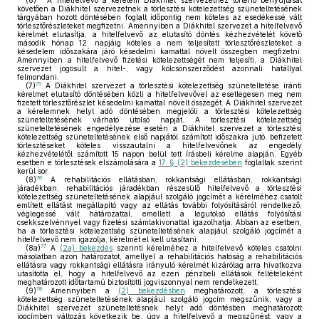
(6)
A hitelfelvevő a kérelem Diákhitel szervezethez történő benyújtását
követően a Diákhitel szervezetnek a törlesztési kötelezettség szüneteltetésének
tárgyában hozott döntésében foglalt időpontig nem köteles az esedékessé vált
törlesztőrészleteket megfizetni. Amennyiben a Diákhitel szervezet a hitelfelvevő
kérelmét elutasítja, a hitelfelvevő az elutasító döntés kézhezvételét követő
második hónap 12. napjáig köteles a nem teljesített törlesztőrészleteket a
késedelem időszakára járó késedelmi kamattal növelt összegben megfizetni.
Amennyiben a hitelfelvevő fizetési kötelezettségét nem teljesíti, a Diákhitel
szervezet jogosult a hitel-, vagy kölcsönszerződést azonnali hatállyal
felmondani.
75
(7)
A Diákhitel szervezet a törlesztési kötelezettség szüneteltetése iránti
kérelmet elutasító döntésében közli a hitelfelvevővel az esetlegesen meg nem
fizetett törlesztőrészlet késedelmi kamattal növelt összegét. A Diákhitel szervezet
a kérelemnek helyt adó döntésében megjelöli a törlesztési kötelezettség
szüneteltetésének várható utolsó napját. A törlesztési kötelezettség
szüneteltetésének engedélyezése esetén a Diákhitel szervezet a törlesztési
kötelezettség szüneteltetésének első napjától számított időszakra jutó, befizetett
törlesztéseket köteles visszautalni a hitelfelvevőnek az engedély
kézhezvételétől számított 15 napon belül tett írásbeli kérelme alapján. Egyéb
esetben e törlesztések elszámolására a
17. § (2) bekezdésében
foglaltak szerint
kerül sor.
76
(8)
A rehabilitációs ellátásban, rokkantsági ellátásban, rokkantsági
járadékban, rehabilitációs járadékban részesülő hitelfelvevő a törlesztési
kötelezettség szüneteltetésének alapjául szolgáló jogcímét a kérelméhez csatolt
említett ellátást megállapító vagy az ellátás további folyósításáról rendelkező,
véglegessé vált határozattal, emellett a legutolsó ellátás folyósítási
csekkszelvénnyel vagy fizetési számlakivonattal igazolhatja. Abban az esetben,
ha a törlesztési kötelezettség szüneteltetésének alapjául szolgáló jogcímét a
hitelfelvevő nem igazolja, kérelmét el kell utasítani.
77
(8a)
A
(2a) bekezdés
szerinti kérelméhez a hitelfelvevő köteles csatolni
másolatban azon határozatot, amellyel a rehabilitációs hatóság a rehabilitációs
ellátásra vagy rokkantsági ellátásra irányuló kérelmét kizárólag arra hivatkozva
utasította el, hogy a hitelfelvevő az ezen pénzbeli ellátások feltételeként
meghatározott időtartamú biztosítotti jogviszonnyal nem rendelkezett.
78
(9)
Amennyiben a
(2) bekezdésben
meghatározott, a törlesztési
kötelezettség szüneteltetésének alapjául szolgáló jogcím megszűnik, vagy a
Diákhitel szervezet szüneteltetésnek helyt adó döntésben meghatározott
jogcímben változás következik be, úgy a hitelfelvevő a megszűnést, vagy a