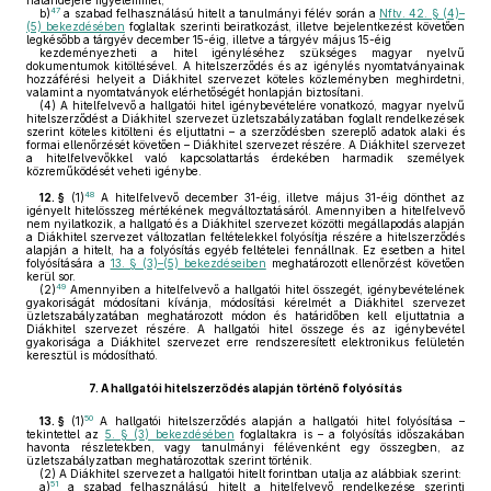
határidejére figyelemmel,
47
b)
a szabad felhasználású hitelt a tanulmányi félév során a
Nftv. 42. § (4)–
(5) bekezdésében
foglaltak szerinti beiratkozást, illetve bejelentkezést követően
legkésőbb a tárgyév december 15-éig, illetve a tárgyév május 15-éig
kezdeményezheti a hitel igényléséhez szükséges magyar nyelvű
dokumentumok kitöltésével. A hitelszerződés és az igénylés nyomtatványainak
hozzáférési helyeit a Diákhitel szervezet köteles közleményben meghirdetni,
valamint a nyomtatványok elérhetőségét honlapján biztosítani.
(4)
A hitelfelvevő a hallgatói hitel igénybevételére vonatkozó, magyar nyelvű
hitelszerződést a Diákhitel szervezet üzletszabályzatában foglalt rendelkezések
szerint köteles kitölteni és eljuttatni – a szerződésben szereplő adatok alaki és
formai ellenőrzését követően – Diákhitel szervezet részére. A Diákhitel szervezet
a hitelfelvevőkkel való kapcsolattartás érdekében harmadik személyek
közreműködését veheti igénybe.
48
12. §
(1)
A hitelfelvevő december 31-éig, illetve május 31-éig dönthet az
igényelt hitelösszeg mértékének megváltoztatásáról. Amennyiben a hitelfelvevő
nem nyilatkozik, a hallgató és a Diákhitel szervezet közötti megállapodás alapján
a Diákhitel szervezet változatlan feltételekkel folyósítja részére a hitelszerződés
alapján a hitelt, ha a folyósítás egyéb feltételei fennállnak. Ez esetben a hitel
folyósítására a
13. § (3)–(5) bekezdéseiben
meghatározott ellenőrzést követően
kerül sor.
49
(2)
Amennyiben a hitelfelvevő a hallgatói hitel összegét, igénybevételének
gyakoriságát módosítani kívánja, módosítási kérelmét a Diákhitel szervezet
üzletszabályzatában meghatározott módon és határidőben kell eljuttatnia a
Diákhitel szervezet részére. A hallgatói hitel összege és az igénybevétel
gyakorisága a Diákhitel szervezet erre rendszeresített elektronikus felületén
keresztül is módosítható.
7.
A hallgatói hitelszerződés alapján történő folyósítás
50
13. §
(1)
A hallgatói hitelszerződés alapján a hallgatói hitel folyósítása –
tekintettel az
5. § (3) bekezdésében
foglaltakra is – a folyósítás időszakában
havonta részletekben, vagy tanulmányi félévenként egy összegben, az
üzletszabályzatban meghatározottak szerint történik.
(2)
A Diákhitel szervezet a hallgatói hitelt forintban utalja az alábbiak szerint:
51
a)
a szabad felhasználású hitelt a hitelfelvevő rendelkezése szerinti