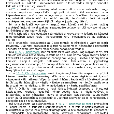
(3)
A veszélyhelyzet következtében felvehető hallgatói hitelszerződések
kivételével a Diákhitel szervezettel kötött hitelszerződés alapján fennálló
törlesztési kötelezettség szünetel
133
a)
a szakképző intézmény által szervezett szakmai oktatáshoz vagy
szakmai képzéshez kapcsolódóan igényelt képzési hitel esetében, ha a
képzésben részt vevő a tanulói jogviszony, illetve a felnőttképzési jogviszony
megszűnését követő első év utolsó napjáig felsőoktatási intézménnyel
szakképzettség megszerzése céljából hallgatói jogviszonyt létesít,
b)
ha a hallgatói jogviszony megszűnését követő első év utolsó napjáig
szakképző intézménnyel szakma megszerzése céljából tanulói jogviszonyt vagy
felnőttképzési jogviszonyt létesít.
(4)
A törlesztési kötelezettség szüneteltetési kedvezmény időtartama képzési
hitel esetében teljes naptári hónapokban kerül megállapításra az alábbiak
szerint:
a)
a törlesztési kötelezettség az újabb tanulói, felnőttképzési vagy hallgatói
jogviszony Diákhitel szervezet felé történő bejelentése hónapjának kezdetétől
szünetel az ezen jogviszony megszűnése hónapjának végéig,
b)
a
16. § (2) bekezdése
szerinti ellátásokra való jogosultság alapján benyújtott
kérelem esetén a kedvezmény időtartama az ellátás kezdő napja szerinti hónap
kezdetétől az ellátás megszűnése hónapjának végéig – illetve amennyiben a
kérelem alapjául szolgáló határozat nem tartalmazza a jogosultság
megszűnésének időpontját, 36 hónap időtartamra – kerül megállapításra azzal,
hogy a kedvezmény időtartamának kezdete nem előzheti meg a kérelem
benyújtása évének első napját,
c)
a
16. § (2a) bekezdése
szerinti egészségkárosodás alapján benyújtott
kérelem esetén a kedvezmény időtartama az egészségkárosodást igazoló
véglegessé vált határozat időpontja szerinti hónap kezdetétől a következő orvosi
felülvizsgálat hónapjának végéig – illetve amennyiben ilyen felülvizsgálatról a
határozat nem rendelkezik, 36 hónap időtartamra – kerül megállapításra.
(5)
A Diákhitel szervezet a havi törlesztőrészlet összegét a törlesztési
kötelezettség kezdetét megelőző hónap végéig közli a hitelfelvevővel. A
felszámított kamat változása, illetve a törlesztési kötelezettség szünetelése
esetén az új törlesztőrészlet összegét a Diákhitel szervezet az új kamatperiódus
kezdetéig közli a hitelfelvevővel.
(6)
A folyósításra, az előtörlesztésre, a
19. § (1) bekezdés b) pontja
kivételével
a megszűnésre, a törlesztés szüneteltetésére, a célzott kamattámogatásra, a
hiteltartozásra igényelhető gyermektámogatásra, a hitelszerződés felmondására,
a felmondott hitelszerződésből eredő követelés behajtására, számviteli