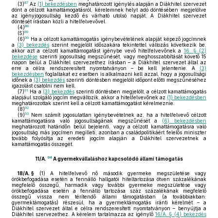
87
(3)
Az
(1) bekezdésben
meghatározott igénylés alapján a Diákhitel szervezet
dönt a célzott kamattámogatásról, kérelemnek helyt adó döntésében megjelölve
az igényjogosultság kezdő és várható utolsó napját. A Diákhitel szervezet
döntését írásban közli a hitelfelvevővel.
88
(4)
89
(5)
90
(6)
Ha a célzott kamattámogatás igénybevételének alapját képező jogcímnek
a
(3) bekezdés
szerint megjelölt időszakára tekintettel változás következik be,
akkor azt a célzott kamattámogatást igénybe vevő hitelfelvevőnek a
16. § (2)
bekezdése
szerinti jogosultság megszűnését, vagy meghosszabbítását követő 15
napon belül a Diákhitel szervezethez írásban – a Diákhitel szervezet által az
erre a célra rendszeresített nyomtatványon – be kell jelentenie. A
(3)
bekezdésben
foglaltakat ez esetben is alkalmazni kell azzal, hogy a jogosultsági
időnek a
(3) bekezdés
szerinti döntésben megjelölt időpont előtti megszűnéséhez
igazolást csatolni nem kell.
91
(7)
Ha a
(3) bekezdés
szerinti döntésben megjelölt, a célzott kamattámogatás
alapjául szolgáló jogcím megváltozik, akkor a hitelfelvevőnek az
(1) bekezdésben
meghatározottak szerint kell a célzott kamattámogatást kérelmeznie.
92
(8)
93
(9)
Nem számít jogosulatlan igénybevételnek az, ha a hitelfelvevő célzott
kamattámogatásra való jogosultságának megszűnését a
(6) bekezdésben
meghatározott határidőn belül bejelenti, vagy a célzott kamattámogatásra való
jogosultság más jogcímen megilleti, azonban a családpolitikáért felelős miniszter
tovább folyósítja az eredeti jogcím alapján a Diákhitel szervezetnek a
kamattámogatás összegét.
94
11/A.
A gyermekvállaláshoz kapcsolódó állami támogatás
18/A. §
(1)
A hitelfelvevő nő második gyermeke megszületése vagy
örökbefogadása esetén a fennálló hallgatói hiteltartozása ötven százalékának
megfelelő összegű, harmadik vagy további gyermeke megszületése vagy
örökbefogadása esetén a fennálló tartozása száz százalékának megfelelő
összegű vissza nem térítendő állami támogatásban (a továbbiakban:
gyermektámogatás) részesül, ha a gyermektámogatás iránti kérelmét – a
Diákhitel szervezet által e célra rendszeresített nyomtatványon – benyújtja a
Diákhitel szervezethez. A kérelem tartalmazza az igénylő
16/A. § (4) bekezdés