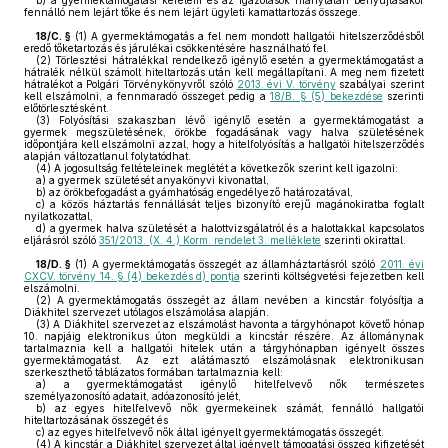
b)
a gyermektámogatási kérelem és az igazolások hiánytalan benyújtásakor
fennálló nem lejárt tőke és nem lejárt ügyleti kamattartozás összege.
18/C. §
(1)
A gyermektámogatás a fel nem mondott hallgatói hitelszerződésből
eredő tőketartozás és járulékai csökkentésére használható fel.
(2)
Törlesztési hátralékkal rendelkező igénylő esetén a gyermektámogatást a
hátralék nélkül számolt hiteltartozás után kell megállapítani. A meg nem fizetett
hátralékot a Polgári Törvénykönyvről szóló
2013. évi V. törvény
szabályai szerint
kell elszámolni, a fennmaradó összeget pedig a
18/B. § (5) bekezdése
szerinti
előtörlesztésként.
(3)
Folyósítási szakaszban lévő igénylő esetén a gyermektámogatást a
gyermek megszületésének, örökbe fogadásának vagy halva születésének
időpontjára kell elszámolni azzal, hogy a hitelfolyósítás a hallgatói hitelszerződés
alapján változatlanul folytatódhat.
(4)
A jogosultság feltételeinek meglétét a következők szerint kell igazolni:
a)
a gyermek születését anyakönyvi kivonattal,
b)
az örökbefogadást a gyámhatóság engedélyező határozatával,
c)
a közös háztartás fennállását teljes bizonyító erejű magánokiratba foglalt
nyilatkozattal,
d)
a gyermek halva születését a halottvizsgálatról és a halottakkal kapcsolatos
eljárásról szóló
351/2013. (X. 4.) Korm. rendelet 3. melléklete
szerinti okirattal.
18/D. §
(1)
A gyermektámogatás összegét az államháztartásról szóló
2011. évi
CXCV. törvény 14. § (4) bekezdés d) pontja
szerinti költségvetési fejezetben kell
elszámolni.
(2)
A gyermektámogatás összegét az állam nevében a kincstár folyósítja a
Diákhitel szervezet utólagos elszámolása alapján.
(3)
A Diákhitel szervezet az elszámolást havonta a tárgyhónapot követő hónap
10. napjáig elektronikus úton megküldi a kincstár részére. Az állománynak
tartalmaznia kell a hallgatói hitelek után a tárgyhónapban igényelt összes
gyermektámogatást. Az ezt alátámasztó elszámolásnak elektronikusan
szerkeszthető táblázatos formában tartalmaznia kell:
a)
a gyermektámogatást igénylő hitelfelvevő nők természetes
személyazonosító adatait, adóazonosító jelét,
b)
az egyes hitelfelvevő nők gyermekeinek számát, fennálló hallgatói
hiteltartozásának összegét és
c)
az egyes hitelfelvevő nők által igényelt gyermektámogatás összegét.
(4)
A kincstár a Diákhitel szervezet által igényelt támogatási összeg kifizetését