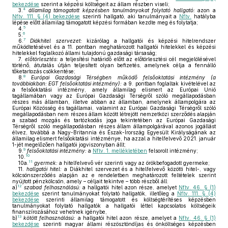
bekezdése
szerint a képzési költségeit az állam részben viseli;
4
3.
államilag támogatott képzésben tanulmányokat folytató hallgató:
azon a
Nftv. 111. § (4) bekezdése
szerinti hallgató, aki tanulmányait a
Nftv.
hatályba
lépése előtt államilag támogatott képzési formában kezdte meg és folytatja;
5
4.
6
5.
7
6.
Diákhitel szervezet:
kizárólag a hallgatói és képzési hitelrendszer
működtetésével és a 11. pontban meghatározott hallgatói hitelekkel és képzési
hitelekkel foglalkozó állami tulajdonú gazdasági társaság;
7.
előtörlesztés:
a teljesítési határidő előtt az előtörlesztési cél megjelölésével
történő, átutalás útján teljesített olyan befizetés, amelynek célja a fennálló
tőketartozás csökkentése;
8
8.
Európai Gazdasági Térségben működő felsőoktatási intézmény (a
továbbiakban: EGT felsőoktatási intézmény):
a 9. pontban foglaltak kivételével az
a felsőoktatási intézmény, amely államilag elismert az Európai Unió
tagállamában vagy az Európai Gazdasági Térségről szóló megállapodásban
részes más államban, illetve abban az államban, amelynek állampolgára az
Európai Közösség és tagállamai, valamint az Európai Gazdasági Térségről szóló
megállapodásban nem részes állam között létrejött nemzetközi szerződés alapján
a szabad mozgás és tartózkodás joga tekintetében az Európai Gazdasági
Térségről szóló megállapodásban részes állam állampolgárával azonos jogállást
élvez, továbbá a Nagy-Britannia és Észak-Írország Egyesült Királyságának az
államilag elismert felsőoktatási intézménye, ha azzal a hitelfelvevő 2021. január
1-jét megelőzően hallgatói jogviszonyban állt;
9
9.
felsőoktatási intézmény:
a
Nftv. 1. mellékletében
felsorolt intézmény;
10
10.
11
10a.
gyermek:
a hitelfelvevő vér szerinti vagy az örökbefogadott gyermeke;
11.
hallgatói hitel:
a Diákhitel szervezet és a hitelfelvevő közötti hitel-, vagy
kölcsönszerződés alapján az e rendeletben meghatározott feltételek szerint
nyújtott pénzkölcsön, amely – céljait tekintve – több részből áll:
12
a)
szabad felhasználású:
a hallgatói hitel azon része, amelyet
Nftv. 46. § (1)
bekezdése
szerint tanulmányokat folytató hallgatók, illetőleg a
Nftv. 111. § (4)
bekezdése
szerinti államilag támogatott és költségtérítéses képzésben
tanulmányokat folytató hallgatók a hallgatói léttel kapcsolatos költségeik
finanszírozásához vehetnek igénybe,
13
b)
kötött felhasználású:
a hallgatói hitel azon része, amelyet a
Nftv. 46. § (1)
bekezdése
szerinti magyar állami részösztöndíjas és önköltséges képzésben