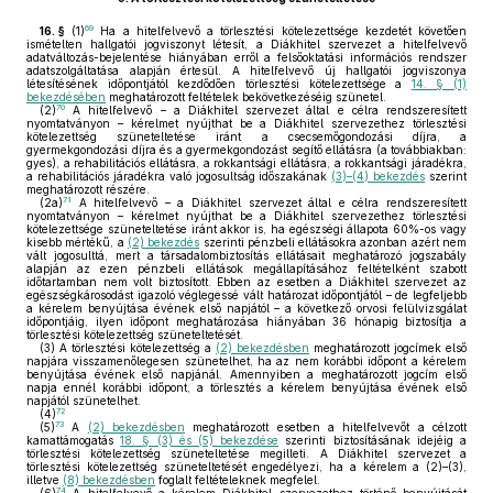
69
16. §
(1)
Ha a hitelfelvevő a törlesztési kötelezettsége kezdetét követően
ismételten hallgatói jogviszonyt létesít, a Diákhitel szervezet a hitelfelvevő
adatváltozás-bejelentése hiányában erről a felsőoktatási információs rendszer
adatszolgáltatása alapján értesül. A hitelfelvevő új hallgatói jogviszonya
létesítésének időpontjától kezdődően törlesztési kötelezettsége a
14. § (1)
bekezdésében
meghatározott feltételek bekövetkezéséig szünetel.
70
(2)
A hitelfelvevő – a Diákhitel szervezet által e célra rendszeresített
nyomtatványon – kérelmet nyújthat be a Diákhitel szervezethez törlesztési
kötelezettség szüneteltetése iránt a csecsemőgondozási díjra, a
gyermekgondozási díjra és a gyermekgondozást segítő ellátásra (a továbbiakban:
gyes), a rehabilitációs ellátásra, a rokkantsági ellátásra, a rokkantsági járadékra,
a rehabilitációs járadékra való jogosultság időszakának
(3)–(4) bekezdés
szerint
meghatározott részére.
71
(2a)
A hitelfelvevő – a Diákhitel szervezet által e célra rendszeresített
nyomtatványon – kérelmet nyújthat be a Diákhitel szervezethez törlesztési
kötelezettsége szüneteltetése iránt akkor is, ha egészségi állapota 60%-os vagy
kisebb mértékű, a
(2) bekezdés
szerinti pénzbeli ellátásokra azonban azért nem
vált jogosulttá, mert a társadalombiztosítás ellátásait meghatározó jogszabály
alapján az ezen pénzbeli ellátások megállapításához feltételként szabott
időtartamban nem volt biztosított. Ebben az esetben a Diákhitel szervezet az
egészségkárosodást igazoló véglegessé vált határozat időpontjától – de legfeljebb
a kérelem benyújtása évének első napjától – a következő orvosi felülvizsgálat
időpontjáig, ilyen időpont meghatározása hiányában 36 hónapig biztosítja a
törlesztési kötelezettség szüneteltetését.
(3)
A törlesztési kötelezettség a
(2) bekezdésben
meghatározott jogcímek első
napjára visszamenőlegesen szünetelhet, ha az nem korábbi időpont a kérelem
benyújtása évének első napjánál. Amennyiben a meghatározott jogcím első
napja ennél korábbi időpont, a törlesztés a kérelem benyújtása évének első
napjától szünetelhet.
72
(4)
73
(5)
A
(2) bekezdésben
meghatározott esetben a hitelfelvevőt a célzott
kamattámogatás
18. § (3) és (5) bekezdése
szerinti biztosításának idejéig a
törlesztési kötelezettség szüneteltetése megilleti. A Diákhitel szervezet a
törlesztési kötelezettség szüneteltetését engedélyezi, ha a kérelem a (2)–(3),
illetve
(8) bekezdésben
foglalt feltételeknek megfelel.
74