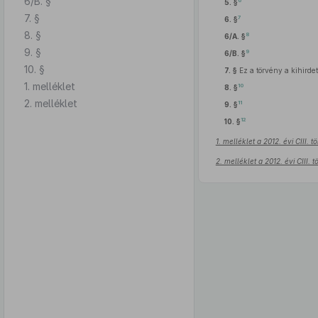
6/B. §
6
5. §
7. §
7
6. §
8. §
8
6/A. §
9. §
9
6/B. §
10. §
7. §
Ez a törvény a kihirde
1. melléklet
10
8. §
2. melléklet
11
9. §
12
10. §
1. melléklet a 2012. évi CIII. 
2. melléklet a 2012. évi CIII.