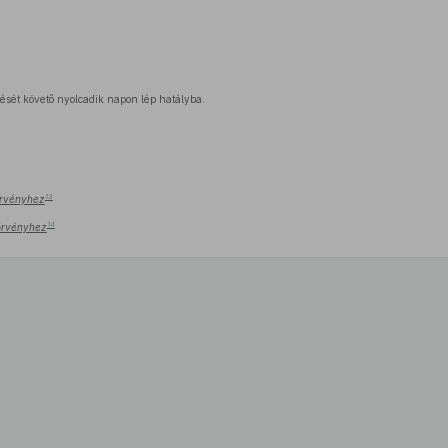
tését követő nyolcadik napon lép hatályba.
13
törvényhez
14
 törvényhez