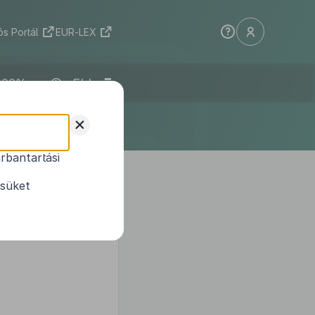
s Portál
EUR-LEX
ELI
+
rbantartási
ésüket
ése, valamint a társadalmi