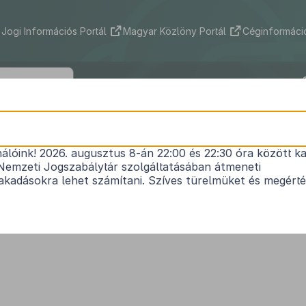
Jogi Információs Portál
Magyar Közlöny Portál
Céginformáció
2012. évi CIII. törvény
nálóink! 2026. augusztus 8-án 22:00 és 22:30 óra között ka
1
az Erzsébet-programról
Nemzeti Jogszabálytár szolgáltatásában átmeneti
Hatályos: 2020. 07. 01. – 2020. 07. 01.
kadásokra lehet számítani. Szíves türelmüket és megért
ekekről való felelős gondoskodás jegyében, az ahhoz kapcsolódó források megteremt
t Erzsébet-i hagyományok újraélesztése érdekében a következő törvényt alkotja.