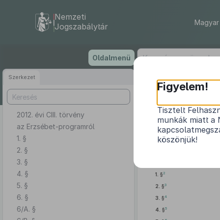
Nemzeti
Magyar 
Jogszabálytár
Ugrás
Oldalmenü
a
tartalomra
Szerkezet
Figyelem!
Tisztelt Felhasz
2012. évi CIII. törvény
munkák miatt a 
az Erzsébet-programról
kapcsolatmegsza
1. §
köszönjük!
2. §
Az Országgyűlés a gyerm
3. §
szolidaritásra építve a Szen
4. §
2
1. §
5. §
3
2. §
6. §
4
3. §
6/A. §
5
4. §