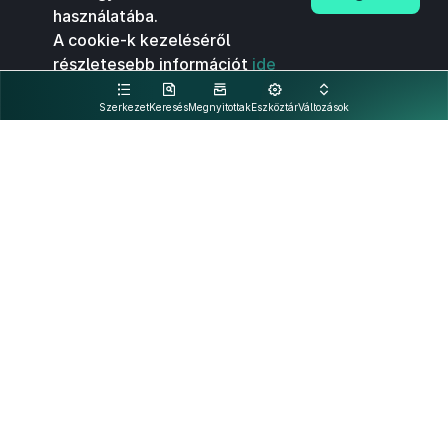
használatába.
A cookie-k kezeléséről
részletesebb információt
ide
kattintva olvashat.
Szerkezet
Keresés
Megnyitottak
Eszköztár
Változások
Kapcsolat
Felhasználási feltételek