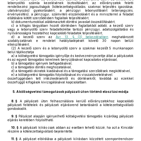
lebonyolítói számla kezelésének biztosításáért, az előirányzatok feletti
rendelkezési jogosultságok (kötelezettségvállalás, szakmai teljesítés igazolása,
utalványozás) gyakorlásáért, a pénzügyi lebonyolításért (ellenjegyzés,
érvényesítés), a pénzügyi, számviteli elszámolásért és a miniszterrel a feladat
ellátására kötött szerződésben foglaltak teljesítéséért,
b)
dokumentumokkal alátámasztott döntési javaslat összeállításáért,
c)
a kifogás tárgyában hozott döntésben foglaltakból adódó, a kezelő szerv
vagy a lebonyolító szerv feladatkörébe tartozó pénzügyi, adatszolgáltatási és
nyilvánosságra hozatalhoz kapcsolódó feladatok teljesítéséért,
d)
a kezelő szerv az
Ávr. 13. § (3) bekezdésében
meghatározott
szabályzatának e rendelet hatálybalépését követő 30 napon belüli
elkészítéséért.
(2)
A kezelő szerv és a lebonyolító szerv a szakmai kezelőt 5 munkanapon
belül tájékoztatja
a)
a költségvetési támogatás igénylője és kedvezményezettje által a pályázatok
és az egyedi támogatási kérelmek benyújtásával kapcsolatos eljárással,
b)
a támogatási igények befogadásával,
c)
a támogatási döntés meghozatalával,
d)
a támogatói okiratok kiadásával és a támogatási szerződések megkötésével,
e)
a költségvetési támogatás folyósításával és visszakövetelésével
összefüggésben tett intézkedésekről és döntésekről, továbbá az ezekkel
összefüggő kifogások kivizsgálásával kapcsolatban.
5.
A költségvetési támogatások pályázati úton történő elosztási módja
8. §
A pályázati úton felhasználásra kerülő előirányzatokhoz kapcsolódó
pályázati feltételek és pályázati eljárásrend betartásáról a kötelezettségvállaló
gondoskodik.
9. §
Pályázat alapján igényelhető költségvetési támogatás kizárólag pályázati
eljárás keretében folyósítható.
10. §
A pályázati kiírás csak abban az esetben tehető közzé, ha azt a Kincstár
részére a kötelezettségvállaló bejelentette.
11. §
A pályázat elbírálása a pályázati kiírásban közzétett szempontrendszer