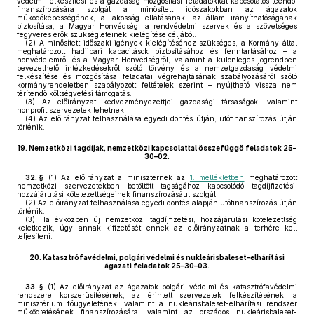
védelmi felkészítési és a gazdaság mozgósítási feladatokkal kapcsolatos teendői
finanszírozására szolgál a minősített időszakokban az ágazatok
működőképességének, a lakosság ellátásának, az állam irányíthatóságának
biztosítása, a Magyar Honvédség, a rendvédelmi szervek és a szövetséges
fegyveres erők szükségleteinek kielégítése céljából.
(2)
A minősített időszaki igények kielégítéséhez szükséges, a Kormány által
meghatározott hadiipari kapacitások biztosításához és fenntartásához – a
honvédelemről és a Magyar Honvédségről, valamint a különleges jogrendben
bevezethető intézkedésekről szóló törvény és a nemzetgazdaság védelmi
felkészítése és mozgósítása feladatai végrehajtásának szabályozásáról szóló
kormányrendeletben szabályozott feltételek szerint – nyújtható vissza nem
térítendő költségvetési támogatás.
(3)
Az előirányzat kedvezményezettjei gazdasági társaságok, valamint
nonprofit szervezetek lehetnek.
(4)
Az előirányzat felhasználása egyedi döntés útján, utófinanszírozás útján
történik.
19.
Nemzetközi tagdíjak, nemzetközi kapcsolattal összefüggő feladatok 25–
30–02.
32. §
(1)
Az előirányzat a miniszternek az
1. mellékletben
meghatározott
nemzetközi szervezetekben betöltött tagságához kapcsolódó tagdíjfizetési,
hozzájárulási kötelezettségeinek finanszírozásául szolgál.
(2)
Az előirányzat felhasználása egyedi döntés alapján utófinanszírozás útján
történik.
(3)
Ha évközben új nemzetközi tagdíjfizetési, hozzájárulási kötelezettség
keletkezik, úgy annak kifizetését ennek az előirányzatnak a terhére kell
teljesíteni.
20.
Katasztrófavédelmi, polgári védelmi és nukleárisbaleset-elhárítási
ágazati feladatok 25–30–03.
33. §
(1)
Az előirányzat az ágazatok polgári védelmi és katasztrófavédelmi
rendszere korszerűsítésének, az érintett szervezetek felkészítésének, a
minisztérium főügyeletének, valamint a nukleárisbaleset-elhárítási rendszer
működtetésének finanszírozására, valamint az országos nukleárisbaleset-