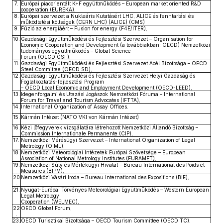
7.
Európai piacorientált K+F együttműködés – European market oriented R&D
cooperation (EUREKA),
8.
Európai szervezet a Nukleáris Kutatásért LHC, ALICE és fenntartási és
működtetési költségek (CERN LHC) (ALICE) (CMS)
9.
Fúzió az energiáért – Fusion for energy (F4E/ITER),
10.
Gazdasági Együttműködési és Fejlesztési Szervezet – Organisation for
Economic Cooperation and Development (a továbbiakban: OECD) Nemzetközi
tudományos együttműködés – Global Science
Forum (OECD GSF),
11.
Gazdasági Együttműködési és Fejlesztési Szervezet Acél Bizottsága – OECD
Steel Committee (OECD SD),
12.
Gazdasági Együttműködési és Fejlesztési Szervezet Helyi Gazdaság és
Foglalkoztatás-fejlesztési Program
– OECD Local Economic and Employment Development (OECD-LEED),
13.
Idegenforgalmi és Utazási Jogászok Nemzetközi Fóruma – International
Forum for Travel and Tourism Advocates (IFTTA),
14.
International Organization of Assay Offices.
15.
Kármán Intézet (NATO VKI von Kármán Intézet)
16.
Kézi lőfegyverek vizsgálatára létrehozott Nemzetközi Állandó Bizottság –
Commission Internationale Permanente (CIP),
17.
Nemzetközi Mérésügyi Szervezet – International Organization of Legal
Metrology (OIML),
18.
Nemzetközi Meteorológiai Intézetek Európai Szövetsége – European
Association of National Metrology Institutes (EURAMET),
19.
Nemzetközi Súly és Mértékügyi Hivatal – Bureau International des Poids et
Measures (BIPM),
20
Nemzetközi Vásári Iroda – Bureau International des Expositions (BIE),
.
21.
Nyugat-Európai Törvényes Meteorológiai Együttműködés – Western European
Legal Metrology
Cooperation (WELMEC),
22
OECD Global Forum,
.
23.
OECD Turisztikai Bizottsága – OECD Tourism Committee (OECD TC),