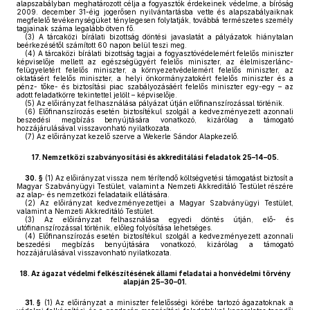
alapszabályban meghatározott célja a fogyasztók érdekeinek védelme, a bíróság
2009. december 31-éig jogerősen nyilvántartásba vette és alapszabályaiknak
megfelelő tevékenységüket ténylegesen folytatják, továbbá természetes személy
tagjainak száma legalább ötven fő.
(3)
A tárcaközi bírálati bizottság döntési javaslatát a pályázatok hiánytalan
beérkezésétől számított 60 napon belül teszi meg.
(4)
A tárcaközi bírálati bizottság tagjai a fogyasztóvédelemért felelős miniszter
képviselője mellett az egészségügyért felelős miniszter, az élelmiszerlánc-
felügyeletért felelős miniszter, a környezetvédelemért felelős miniszter, az
oktatásért felelős miniszter, a helyi önkormányzatokért felelős miniszter és a
pénz- tőke- és biztosítási piac szabályozásáért felelős miniszter egy-egy – az
adott feladatkörre tekintettel jelölt – képviselője.
(5)
Az előirányzat felhasználása pályázat útján előfinanszírozással történik.
(6)
Előfinanszírozás esetén biztosítékul szolgál a kedvezményezett azonnali
beszedési megbízás benyújtására vonatkozó, kizárólag a támogató
hozzájárulásával visszavonható nyilatkozata.
(7)
Az előirányzat kezelő szerve a Wekerle Sándor Alapkezelő.
17.
Nemzetközi szabványosítási és akkreditálási feladatok 25–14–05.
30. §
(1)
Az előirányzat vissza nem térítendő költségvetési támogatást biztosít a
Magyar Szabványügyi Testület, valamint a Nemzeti Akkreditáló Testület részére
az alap- és nemzetközi feladataik ellátására.
(2)
Az előirányzat kedvezményezettjei a Magyar Szabványügyi Testület,
valamint a Nemzeti Akkreditáló Testület.
(3)
Az előirányzat felhasználása egyedi döntés útján, elő- és
utófinanszírozással történik, előleg folyósítása lehetséges.
(4)
Előfinanszírozás esetén biztosítékul szolgál a kedvezményezett azonnali
beszedési megbízás benyújtására vonatkozó, kizárólag a támogató
hozzájárulásával visszavonható nyilatkozata.
18.
Az ágazat védelmi felkészítésének állami feladatai a honvédelmi törvény
alapján 25–30–01.
31. §
(1)
Az előirányzat a miniszter felelősségi körébe tartozó ágazatoknak a