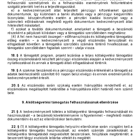
felhasználó személyének és a felhasználás eseményének feltüntetésére
szolgáló jelenléti ívet és a teljesítésigazolást;
e)
a kedvezményezett által teljesített pénzügyi kifizetéseket igazoló
dokumentumok, így különösen a banki átutalás vagy a pénzügyi kiegyenlítés
bizonylatai, készpénzfizetés esetén a pénztári kiadási bizonylat vagy a
számviteli előírásoknak megfelelő egyéb dokumentum kedvezményezett által
hitelesített másolatait;
f)
azokat a további dokumentumokat, amelyeket a támogató a beszámoló
részeként a pályázati kiírásban vagy a támogatási szerződésben meghatároz.
(4)
A fel nem használt összeget – előfinanszírozás és költségvetési támogatási
előleg esetén – a kedvezményezett a végső elszámolás benyújtását és
elfogadását követően a támogatási szerződés számára történő hivatkozással, a
támogatási szerződésben foglaltak szerint – utalja vissza.
18. §
A támogatott program, projekt lezárása a teljes költségvetési támogatási
összeg elszámolásáról készített pénzügyi elszámolás alapján a kedvezményezett
nyilatkozatával és annak a támogató általi elfogadásával történik.
19. §
A szakmai beszámoló és a pénzügyi elszámolás értékelését a támogató az
adatok beérkezésétől számított 60 napon belül elvégzi és ennek eredményéről a
kedvezményezettet értesíti.
20. §
Az elszámolás során szükség esetén hiánypótlás rendelhető el, az
elszámolásra megállapított határidőbe a hiánypótlásra előírt határidő nem számít
bele.
9.
A költségvetési támogatás felhasználásának ellenőrzése
21. §
A kedvezményezett köteles a költségvetési támogatás felhasználását és
hasznosulását – a beszámoló követelményeire is figyelemmel – megfelelő módon
dokumentálni és azt az ellenőrzéskor bemutatni.
22. §
(1)
A költségvetési támogatás helyszíni ellenőrzése során vizsgálni kell a
költségvetési támogatás hasznosulását, az eredeti számlák záradékolását, a
költségvetési támogatásból megvalósított beszerzések, felújítások megtörténtét, a
beszerzett tárgyi eszközök leltárba vételét és meglétét.