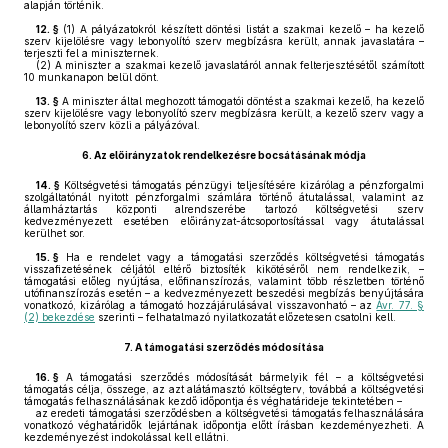
alapján történik.
12. §
(1)
A pályázatokról készített döntési listát a szakmai kezelő – ha kezelő
szerv kijelölésre vagy lebonyolító szerv megbízásra került, annak javaslatára –
terjeszti fel a miniszternek.
(2)
A miniszter a szakmai kezelő javaslatáról annak felterjesztésétől számított
10 munkanapon belül dönt.
13. §
A miniszter által meghozott támogatói döntést a szakmai kezelő, ha kezelő
szerv kijelölésre vagy lebonyolító szerv megbízásra került, a kezelő szerv vagy a
lebonyolító szerv közli a pályázóval.
6.
Az előirányzatok rendelkezésre bocsátásának módja
14. §
Költségvetési támogatás pénzügyi teljesítésére kizárólag a pénzforgalmi
szolgáltatónál nyitott pénzforgalmi számlára történő átutalással, valamint az
államháztartás központi alrendszerébe tartozó költségvetési szerv
kedvezményezett esetében előirányzat-átcsoportosítással vagy átutalással
kerülhet sor.
15. §
Ha e rendelet vagy a támogatási szerződés költségvetési támogatás
visszafizetésének céljától eltérő biztosíték kikötéséről nem rendelkezik, –
támogatási előleg nyújtása, előfinanszírozás, valamint több részletben történő
utófinanszírozás esetén – a kedvezményezett beszedési megbízás benyújtására
vonatkozó, kizárólag a támogató hozzájárulásával visszavonható – az
Ávr. 77. §
(2) bekezdése
szerinti – felhatalmazó nyilatkozatát előzetesen csatolni kell.
7.
A támogatási szerződés módosítása
16. §
A támogatási szerződés módosítását bármelyik fél – a költségvetési
támogatás célja, összege, az azt alátámasztó költségterv, továbbá a költségvetési
támogatás felhasználásának kezdő időpontja és véghatárideje tekintetében –
az eredeti támogatási szerződésben a költségvetési támogatás felhasználására
vonatkozó véghatáridők lejártának időpontja előtt írásban kezdeményezheti. A
kezdeményezést indokolással kell ellátni.