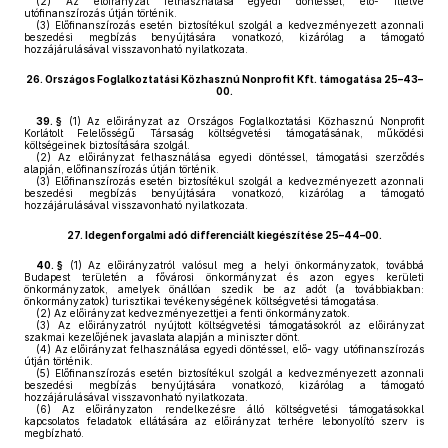
(2)
Az előirányzat felhasználása egyedi döntéssel, elő- illetve
utófinanszírozás útján történik.
(3)
Előfinanszírozás esetén biztosítékul szolgál a kedvezményezett azonnali
beszedési megbízás benyújtására vonatkozó, kizárólag a támogató
hozzájárulásával visszavonható nyilatkozata.
26.
Országos Foglalkoztatási Közhasznú Nonprofit Kft. támogatása 25–43–
00.
39. §
(1)
Az előirányzat az Országos Foglalkoztatási Közhasznú Nonprofit
Korlátolt Felelősségű Társaság költségvetési támogatásának, működési
költségeinek biztosítására szolgál.
(2)
Az előirányzat felhasználása egyedi döntéssel, támogatási szerződés
alapján, előfinanszírozás útján történik.
(3)
Előfinanszírozás esetén biztosítékul szolgál a kedvezményezett azonnali
beszedési megbízás benyújtására vonatkozó, kizárólag a támogató
hozzájárulásával visszavonható nyilatkozata.
27.
Idegenforgalmi adó differenciált kiegészítése 25–44–00.
40. §
(1)
Az előirányzatról valósul meg a helyi önkormányzatok, továbbá
Budapest területén a fővárosi önkormányzat és azon egyes kerületi
önkormányzatok, amelyek önállóan szedik be az adót (a továbbiakban:
önkormányzatok) turisztikai tevékenységének költségvetési támogatása.
(2)
Az előirányzat kedvezményezettjei a fenti önkormányzatok.
(3)
Az előirányzatról nyújtott költségvetési támogatásokról az előirányzat
szakmai kezelőjének javaslata alapján a miniszter dönt.
(4)
Az előirányzat felhasználása egyedi döntéssel, elő- vagy utófinanszírozás
útján történik.
(5)
Előfinanszírozás esetén biztosítékul szolgál a kedvezményezett azonnali
beszedési megbízás benyújtására vonatkozó, kizárólag a támogató
hozzájárulásával visszavonható nyilatkozata.
(6)
Az előirányzaton rendelkezésre álló költségvetési támogatásokkal
kapcsolatos feladatok ellátására az előirányzat terhére lebonyolító szerv is
megbízható.