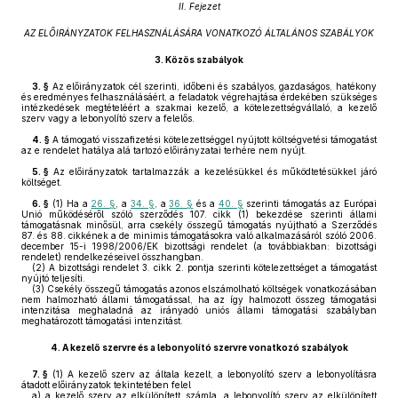
II. Fejezet
AZ ELŐIRÁNYZATOK FELHASZNÁLÁSÁRA VONATKOZÓ ÁLTALÁNOS SZABÁLYOK
3.
Közös szabályok
3. §
Az előirányzatok cél szerinti, időbeni és szabályos, gazdaságos, hatékony
és eredményes felhasználásáért, a feladatok végrehajtása érdekében szükséges
intézkedések megtételéért a szakmai kezelő, a kötelezettségvállaló, a kezelő
szerv vagy a lebonyolító szerv a felelős.
4. §
A támogató visszafizetési kötelezettséggel nyújtott költségvetési támogatást
az e rendelet hatálya alá tartozó előirányzatai terhére nem nyújt.
5. §
Az előirányzatok tartalmazzák a kezelésükkel és működtetésükkel járó
költséget.
6. §
(1)
Ha a
26. §
, a
34. §
, a
36. §
és a
40. §
szerinti támogatás az Európai
Unió működéséről szóló szerződés 107. cikk (1) bekezdése szerinti állami
támogatásnak minősül, arra csekély összegű támogatás nyújtható a Szerződés
87. és 88. cikkének a de minimis támogatásokra való alkalmazásáról szóló 2006.
december 15-i 1998/2006/EK bizottsági rendelet (a továbbiakban: bizottsági
rendelet) rendelkezéseivel összhangban.
(2)
A bizottsági rendelet 3. cikk 2. pontja szerinti kötelezettséget a támogatást
nyújtó teljesíti.
(3)
Csekély összegű támogatás azonos elszámolható költségek vonatkozásában
nem halmozható állami támogatással, ha az így halmozott összeg támogatási
intenzitása meghaladná az irányadó uniós állami támogatási szabályban
meghatározott támogatási intenzitást.
4.
A kezelő szervre és a lebonyolító szervre vonatkozó szabályok
7. §
(1)
A kezelő szerv az általa kezelt, a lebonyolító szerv a lebonyolításra
átadott előirányzatok tekintetében felel
a)
a kezelő szerv az elkülönített számla, a lebonyolító szerv az elkülönített