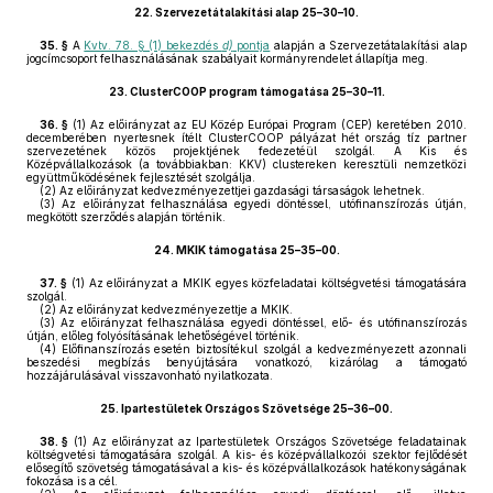
22.
Szervezetátalakítási alap 25–30–10.
35. §
A
Kvtv. 78. § (1) bekezdés
d)
pontja
alapján a Szervezetátalakítási alap
jogcímcsoport felhasználásának szabályait kormányrendelet állapítja meg.
23.
ClusterCOOP program támogatása 25–30–11.
36. §
(1)
Az előirányzat az EU Közép Európai Program (CEP) keretében 2010.
decemberében nyertesnek ítélt ClusterCOOP pályázat hét ország tíz partner
szervezetének közös projektjének fedezetéül szolgál. A Kis és
Középvállalkozások (a továbbiakban: KKV) clustereken keresztüli nemzetközi
együttműködésének fejlesztését szolgálja.
(2)
Az előirányzat kedvezményezettjei gazdasági társaságok lehetnek.
(3)
Az előirányzat felhasználása egyedi döntéssel, utófinanszírozás útján,
megkötött szerződés alapján történik.
24.
MKIK támogatása 25–35–00.
37. §
(1)
Az előirányzat a MKIK egyes közfeladatai költségvetési támogatására
szolgál.
(2)
Az előirányzat kedvezményezettje a MKIK.
(3)
Az előirányzat felhasználása egyedi döntéssel, elő- és utófinanszírozás
útján, előleg folyósításának lehetőségével történik.
(4)
Előfinanszírozás esetén biztosítékul szolgál a kedvezményezett azonnali
beszedési megbízás benyújtására vonatkozó, kizárólag a támogató
hozzájárulásával visszavonható nyilatkozata.
25.
Ipartestületek Országos Szövetsége 25–36–00.
38. §
(1)
Az előirányzat az Ipartestületek Országos Szövetsége feladatainak
költségvetési támogatására szolgál. A kis- és középvállalkozói szektor fejlődését
elősegítő szövetség támogatásával a kis- és középvállalkozások hatékonyságának
fokozása is a cél.