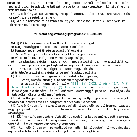
elhárítási rendszer normál és magasabb szintű működési állapotára
meghatározott feladatok ellátását biztosító anyagi-pénzügyi költségeinek a
biztosítására szolgál.
(2)
Az előirányzat kedvezményezettjei államháztartáson kívüli szervezetek és
nonprofit szervezetek lehetnek.
(3)
Az előirányzat felhasználása egyedi döntéssel történik, amelyen belül
utófinanszírozás lehetséges.
21.
Nemzetgazdasági programok 25–30–09.
34. §
(1)
Az előirányzat a következők ellátására szolgál:
a)
külgazdasággal kapcsolatos feladatok ellátása,
b)
Kárpát-medencei térség gazdaságfejlesztése,
c)
Duna Stratégiához kapcsolódó projektek megvalósítása,
d)
védelmi és biztonsági ipar versenyképessége,
e)
gazdaságstratégiai programok megalapozásához, konzultációjához,
kommunikációjához és végrehajtásához kapcsolódó kiadások finanszírozása,
f)
turizmusfejlesztési stratégiai feladatok megvalósítása,
g)
területfejlesztési stratégiai tervezési feladatok ellátása,
h)
A K+F és Innováció programok és feladatok támogatása,
i)
KKV-fejlesztési stratégiai feladatok megvalósítása,
2
j)
a gazdasági kamarákról szóló
1999. évi CXXI. törvény 13/A. § (1)
bekezdésében
és
13/B. § (1) bekezdésében
meghatározott gazdasági
társaságok alapításával és működésével összefüggő pénzbeli hozzájárulás
(alaptőke, tőketartalék) megfizetése.
(2)
A költségvetési támogatás kedvezményezettjei gazdasági társaságok,
határon túli szervezetek és nonprofit szervezetek lehetnek.
(3)
Az előirányzat felhasználása egyedi döntéssel, elő- és utófinanszírozással
vagy pályázat útján elő- és utófinanszírozással történik. Előleg folyósítása
lehetséges.
(4)
Előfinanszírozás esetén biztosítékul szolgál a kedvezményezett azonnali
beszedési megbízás benyújtására vonatkozó, kizárólag a támogató
hozzájárulásával visszavonható nyilatkozata.
(5)
Az előirányzaton rendelkezésre álló költségvetési támogatásokkal
kapcsolatos feladatok ellátására lebonyolító szerv is megbízható.