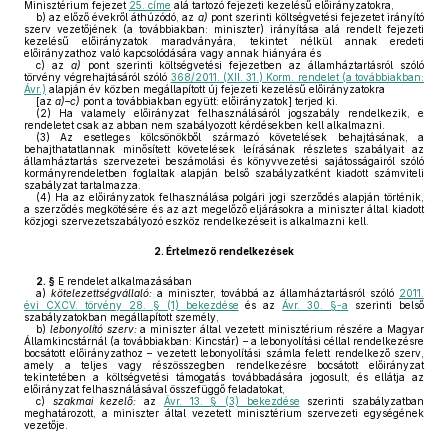
Minisztérium fejezet
25. címe
alá tartozó fejezeti kezelésű előirányzatokra,
b)
az előző évekről áthúzódó, az
a)
pont szerinti költségvetési fejezetet irányító
szerv vezetőjének (a továbbiakban: miniszter) irányítása alá rendelt fejezeti
kezelésű előirányzatok maradványára, tekintet nélkül annak eredeti
előirányzathoz való kapcsolódására vagy annak hiányára és
c)
az
a)
pont szerinti költségvetési fejezetben az államháztartásról szóló
törvény végrehajtásáról szóló
368/2011. (XII. 31.) Korm. rendelet (a továbbiakban:
Ávr.)
alapján év közben megállapított új fejezeti kezelésű előirányzatokra
[az
a)–c)
pont a továbbiakban együtt: előirányzatok] terjed ki.
(2)
Ha valamely előirányzat felhasználásáról jogszabály rendelkezik, e
rendeletet csak az abban nem szabályozott kérdésekben kell alkalmazni.
(3)
Az esetleges kölcsönökből származó követelések behajtásának, a
behajthatatlannak minősített követelések leírásának részletes szabályait az
államháztartás szervezetei beszámolási és könyvvezetési sajátosságairól szóló
kormányrendeletben foglaltak alapján belső szabályzatként kiadott számviteli
szabályzat tartalmazza.
(4)
Ha az előirányzatok felhasználása polgári jogi szerződés alapján történik,
a szerződés megkötésére és az azt megelőző eljárásokra a miniszter által kiadott
közjogi szervezetszabályozó eszköz rendelkezéseit is alkalmazni kell.
2.
Értelmező rendelkezések
2. §
E rendelet alkalmazásában
a)
kötelezettségvállaló:
a miniszter, továbbá az államháztartásról szóló
2011.
évi CXCV. törvény 28. § (1) bekezdése
és az
Ávr. 30. §-a
szerinti belső
szabályzatokban megállapított személy,
b)
lebonyolító szerv:
a miniszter által vezetett minisztérium részére a Magyar
Államkincstárnál (a továbbiakban: Kincstár) – a lebonyolítási céllal rendelkezésre
bocsátott előirányzathoz – vezetett lebonyolítási számla felett rendelkező szerv,
amely a teljes vagy részösszegben rendelkezésre bocsátott előirányzat
tekintetében a költségvetési támogatás továbbadására jogosult, és ellátja az
előirányzat felhasználásával összefüggő feladatokat,
c)
szakmai kezelő:
az
Ávr. 13. § (3) bekezdése
szerinti szabályzatban
meghatározott, a miniszter által vezetett minisztérium szervezeti egységének
vezetője.