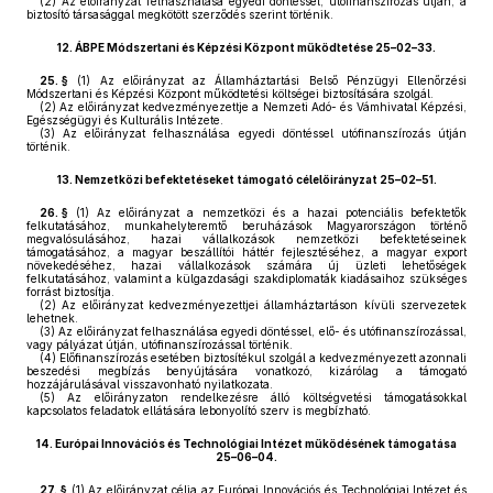
(2)
Az előirányzat felhasználása egyedi döntéssel, utófinanszírozás útján, a
biztosító társasággal megkötött szerződés szerint történik.
12.
ÁBPE Módszertani és Képzési Központ működtetése 25–02–33.
25. §
(1)
Az előirányzat az Államháztartási Belső Pénzügyi Ellenőrzési
Módszertani és Képzési Központ működtetési költségei biztosítására szolgál.
(2)
Az előirányzat kedvezményezettje a Nemzeti Adó- és Vámhivatal Képzési,
Egészségügyi és Kulturális Intézete.
(3)
Az előirányzat felhasználása egyedi döntéssel utófinanszírozás útján
történik.
13.
Nemzetközi befektetéseket támogató célelőirányzat 25–02–51.
26. §
(1)
Az előirányzat a nemzetközi és a hazai potenciális befektetők
felkutatásához, munkahelyteremtő beruházások Magyarországon történő
megvalósulásához, hazai vállalkozások nemzetközi befektetéseinek
támogatásához, a magyar beszállítói háttér fejlesztéséhez, a magyar export
növekedéséhez, hazai vállalkozások számára új üzleti lehetőségek
felkutatásához, valamint a külgazdasági szakdiplomaták kiadásaihoz szükséges
forrást biztosítja.
(2)
Az előirányzat kedvezményezettjei államháztartáson kívüli szervezetek
lehetnek.
(3)
Az előirányzat felhasználása egyedi döntéssel, elő- és utófinanszírozással,
vagy pályázat útján, utófinanszírozással történik.
(4)
Előfinanszírozás esetében biztosítékul szolgál a kedvezményezett azonnali
beszedési megbízás benyújtására vonatkozó, kizárólag a támogató
hozzájárulásával visszavonható nyilatkozata.
(5)
Az előirányzaton rendelkezésre álló költségvetési támogatásokkal
kapcsolatos feladatok ellátására lebonyolító szerv is megbízható.
14.
Európai Innovációs és Technológiai Intézet működésének támogatása
25–06–04.
27. §
(1)
Az előirányzat célja az Európai Innovációs és Technológiai Intézet és