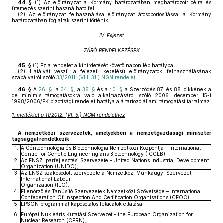
44. §
(1)
Az előirányzat a Kormány határozatában meghatározott célra és
ütemezés szerint használható fel.
(2)
Az előirányzat felhasználása előirányzat átcsoportosítással a Kormány
határozatában foglaltak szerint történik.
IV. Fejezet
ZÁRÓ RENDELKEZÉSEK
45. §
(1)
Ez a rendelet a kihirdetését követő napon lép hatályba.
(2)
Hatályát veszti a fejezeti kezelésű előirányzatok felhasználásának
szabályairól szóló
33/2011. (VIII. 31.) NGM rendelet.
46. §
A
26. §
, a
34. §
, a
36. §
és a
40. §
a Szerződés 87. és 88. cikkének a
de minimis támogatásokra való alkalmazásáról szóló 2006. december 15-i
1998/2006/EK bizottsági rendelet hatálya alá tartozó állami támogatást tartalmaz.
1. melléklet a 11/2012. (VI. 5.) NGM rendelethez
A nemzetközi szervezetek, amelyekben a nemzetgazdasági miniszter
tagsággal rendelkezik
1.
A Géntechnológia és Biotechnológia Nemzetközi Központja – International
Centre for Genetic Engineering ans Biotechnológy (ICGEB),
2.
Az ENSZ Iparfejlesztési Szervezete – United Nations Industrial Development
Organization (UNIDO),
3.
Az ENSZ szakosodott szervezete a Nemzetközi Munkaügyi Szervezet –
International Labour
Organization (ILO),
4.
Ellenőrző és Tanúsító Szervezetek Nemzetközi Szövetsége – International
Confederation Of Inspection And Certification Organisations (CEOC),
5.
EPSON programmal kapcsolatos feladatok ellátása,
6.
Európai Nukleáris Kutatási Szervezet – the European Organization for
Nuclear Research (CERN),