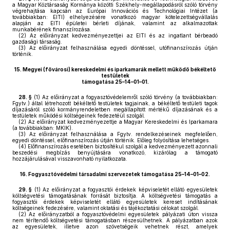
a Magyar Köztársaság Kormánya közötti Székhely-megállapodásról szóló törvény
végrehajtása kapcsán az Európai Innovációs és Technológiai Intézet (a
továbbiakban: EITI) elhelyezésére vonatkozó magyar kötelezettségvállalás
alapján az EITI épületei bérleti díjának, valamint az alkalmazottak
munkabérének finanszírozása.
(2)
Az előirányzat kedvezményezettjei az EITI és az ingatlant bérbeadó
gazdasági társaság.
(3)
Az előirányzat felhasználása egyedi döntéssel, utófinanszírozás útján
történik.
15.
Megyei (fővárosi) kereskedelmi és iparkamarák mellett működő békéltető
testületek
támogatása 25–14–01–01.
28. §
(1)
Az előirányzat a fogyasztóvédelemről szóló törvény (a továbbiakban:
Fgytv.) által létrehozott békéltető testületek tagjainak, a békéltető testületi tagok
díjazásáról szóló kormányrendeletben megállapított mértékű díjazásának és a
testületek működési költségeinek fedezetéül szolgál.
(2)
Az előirányzat kedvezményezettje a Magyar Kereskedelmi és Iparkamara
(a továbbiakban: MKIK).
(3)
Az előirányzat felhasználása a Fgytv. rendelkezéseinek megfelelően,
egyedi döntéssel, előfinanszírozás útján történik. Előleg folyósítása lehetséges.
(4)
Előfinanszírozás esetében biztosítékul szolgál a kedvezményezett azonnali
beszedési megbízás benyújtására vonatkozó, kizárólag a támogató
hozzájárulásával visszavonható nyilatkozata.
16.
Fogyasztóvédelmi társadalmi szervezetek támogatása 25–14–01–02.
29. §
(1)
Az előirányzat a fogyasztói érdekek képviseletét ellátó egyesületek
költségvetési támogatásának forrását biztosítja. A költségvetési támogatás a
fogyasztói érdekek képviseletét ellátó egyesületek kereset indításának
költségeinek fedezésére, valamint oktatási és tájékoztatási célokat szolgál.
(2)
Az előirányzatból a fogyasztóvédelmi egyesületek pályázati úton vissza
nem térítendő költségvetési támogatásban részesülhetnek. A pályázatban azok
az egyesületek, illetve azon szövetségeik vehetnek részt, amelyek