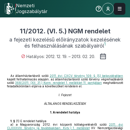
Nemzeti
Jogszabálytár
11/2012. (VI. 5.) NGM rendelet
a fejezeti kezelésű előirányzatok kezelésének
1
és felhasználásának szabályairól
Hatályos: 2012. 12. 19. – 2013. 02. 20.
Az államháztartásról szóló
2011. évi CXCV. törvény 109. § (5) bekezdésében
kapott felhatalmazás alapján, az államháztartásról szóló törvény végrehajtásáról
szóló
368/2011. (XII. 31.) Korm. rendelet 1. melléklet 11. pontjában
meghatározott
feladatkörömben eljárva a következőket rendelem el.
I. Fejezet
ÁLTALÁNOS RENDELKEZÉSEK
1.
A rendelet hatálya
1. §
(1)
E rendelet hatálya
a)
a Magyarország 2012. évi központi költségvetéséről szóló
2011. évi
CLXXXVIII. törvény (a továbbiakban: Kvtv.) 1. melléklet
XV. Nemzetgazdasági