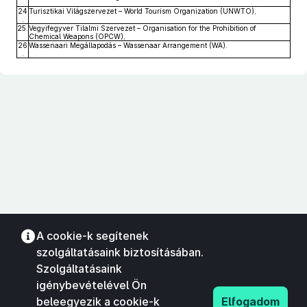
24
Turisztikai Világszervezet – World Tourism Organization (UNWTO),
.
25.
Vegyifegyver Tilalmi Szervezet – Organisation for the Prohibition of
Chemical Weapons (OPCW),
26
Wassenaari Megállapodás – Wassenaar Arrangement (WA).
.
A cookie-k segítenek
szolgáltatásaink biztosításában.
Szolgáltatásaink
igénybevételével Ön
beleegyezik a cookie-k
Elfogadom