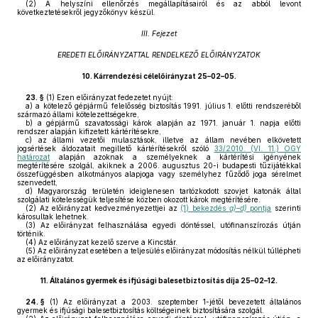
(2)
A helyszíni ellenőrzés megállapításairól és az abból levont
következtetésekről jegyzőkönyv készül.
III. Fejezet
EREDETI ELŐIRÁNYZATTAL RENDELKEZŐ ELŐIRÁNYZATOK
10.
Kárrendezési célelőirányzat 25–02–05.
23. §
(1)
Ezen előirányzat fedezetet nyújt:
a)
a kötelező gépjármű felelősség biztosítás 1991. július 1. előtti rendszeréből
származó állami kötelezettségekre,
b)
a gépjármű szavatossági károk alapján az 1971. január 1. napja előtti
rendszer alapján kifizetett kártérítésekre,
c)
az állami vezetői mulasztások, illetve az állam nevében elkövetett
jogsértések áldozatait megillető kártérítésekről szóló
33/2010. (VI. 11.) OGY
határozat
alapján azoknak a személyeknek a kártérítési igényének
megtérítésére szolgál, akiknek a 2006. augusztus 20-i budapesti tűzijátékkal
összefüggésben alkotmányos alapjoga vagy személyhez fűződő joga sérelmet
szenvedett,
d)
Magyarország területén ideiglenesen tartózkodott szovjet katonák által
szolgálati kötelességük teljesítése közben okozott károk megtérítésére.
(2)
Az előirányzat kedvezményezettjei az
(1) bekezdés
a)–d)
pontja
szerinti
károsultak lehetnek.
(3)
Az előirányzat felhasználása egyedi döntéssel, utófinanszírozás útján
történik.
(4)
Az előirányzat kezelő szerve a Kincstár.
(5)
Az előirányzat esetében a teljesülés előirányzat módosítás nélkül túllépheti
az előirányzatot.
11.
Általános gyermek és ifjúsági balesetbiztosítás díja 25–02–12.
24. §
(1)
Az előirányzat a 2003. szeptember 1-jétől bevezetett általános
gyermek és ifjúsági balesetbiztosítás költségeinek biztosítására szolgál.