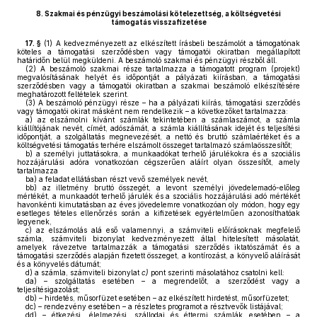
8.
Szakmai és pénzügyi beszámolási kötelezettség, a költségvetési
támogatás visszafizetése
17. §
(1)
A kedvezményezett az elkészített írásbeli beszámolót a támogatónak
köteles a támogatási szerződésben vagy támogatói okiratban megállapított
határidőn belül megküldeni. A beszámoló szakmai és pénzügyi részből áll.
(2)
A beszámoló szakmai része tartalmazza a támogatott program (projekt)
megvalósításának helyét és időpontját a pályázati kiírásban, a támogatási
szerződésben vagy a támogatói okiratban a szakmai beszámoló elkészítésére
meghatározott feltételek szerint.
(3)
A beszámoló pénzügyi része – ha a pályázati kiírás, támogatási szerződés
vagy támogatói okirat másként nem rendelkezik – a következőket tartalmazza:
a)
az elszámolni kívánt számlák tekintetében a számlaszámot, a számla
kiállítójának nevét, címét, adószámát, a számla kiállításának idejét és teljesítési
időpontját, a szolgáltatás megnevezését, a nettó és bruttó számlaértéket és a
költségvetési támogatás terhére elszámolt összeget tartalmazó számlaösszesítőt;
b)
a személyi juttatásokra, a munkaadókat terhelő járulékokra és a szociális
hozzájárulási adóra vonatkozóan cégszerűen aláírt olyan összesítőt, amely
tartalmazza
ba)
a feladat ellátásban részt vevő személyek nevét,
bb)
az illetmény bruttó összegét, a levont személyi jövedelemadó-előleg
mértékét, a munkaadót terhelő járulék és a szociális hozzájárulási adó mértékét
havonkénti kimutatásban az éves jövedelemre vonatkozóan oly módon, hogy egy
esetleges tételes ellenőrzés során a kifizetések egyértelműen azonosíthatóak
legyenek,
c)
az elszámolás alá eső valamennyi, a számviteli előírásoknak megfelelő
számla, számviteli bizonylat kedvezményezett által hitelesített másolatát,
amelyek rávezetve tartalmazzák a támogatási szerződés iktatószámát és a
támogatási szerződés alapján fizetett összeget, a kontírozást, a könyvelő aláírását
és a könyvelés dátumát;
d)
a számla, számviteli bizonylat
c)
pont szerinti másolatához csatolni kell:
da)
– szolgáltatás esetében – a megrendelőt, a szerződést vagy a
teljesítésigazolást;
db)
– hirdetés, műsorfüzet esetében – az elkészített hirdetést, műsorfüzetet;
dc)
– rendezvény esetében – a részletes programot a résztvevők listájával;
dd)
– étkezési, élelmezési, szállodai és éttermi számlák esetében – a