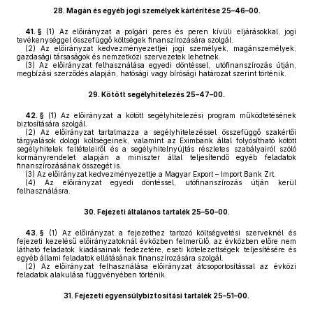
28.
Magán és egyéb jogi személyek kártérítése 25–46–00.
41. §
(1)
Az előirányzat a polgári peres és peren kívüli eljárásokkal, jogi
tevékenységgel összefüggő költségek finanszírozására szolgál.
(2)
Az előirányzat kedvezményezettjei jogi személyek, magánszemélyek,
gazdasági társaságok és nemzetközi szervezetek lehetnek.
(3)
Az előirányzat felhasználása egyedi döntéssel, utófinanszírozás útján,
megbízási szerződés alapján, hatósági vagy bírósági határozat szerint történik.
29.
Kötött segélyhitelezés 25–47–00.
42. §
(1)
Az előirányzat a kötött segélyhitelezési program működtetésének
biztosítására szolgál.
(2)
Az előirányzat tartalmazza a segélyhitelezéssel összefüggő szakértői
tárgyalások dologi költségeinek, valamint az Eximbank által folyósítható kötött
segélyhitelek feltételeiről és a segélyhitelnyújtás részletes szabályairól szóló
kormányrendelet alapján a miniszter által teljesítendő egyéb feladatok
finanszírozásának összegét is.
(3)
Az előirányzat kedvezményezettje a Magyar Export – Import Bank Zrt.
(4)
Az előirányzat egyedi döntéssel, utófinanszírozás útján kerül
felhasználásra.
30.
Fejezeti általános tartalék 25–50–00.
43. §
(1)
Az előirányzat a fejezethez tartozó költségvetési szerveknél és
fejezeti kezelésű előirányzatoknál évközben felmerülő, az évközben előre nem
látható feladatok kiadásainak fedezetére, eseti kötelezettségek teljesítésére és
egyéb állami feladatok ellátásának finanszírozására szolgál.
(2)
Az előirányzat felhasználása előirányzat átcsoportosítással az évközi
feladatok alakulása függvényében történik.
31.
Fejezeti egyensúlybiztosítási tartalék 25–51–00.