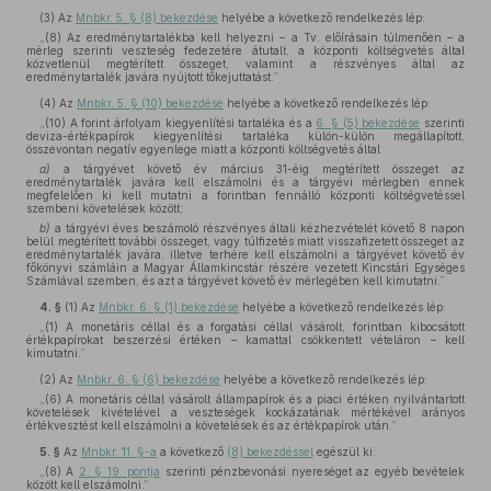
(3)
Az
Mnbkr. 5. § (8) bekezdése
helyébe a következő rendelkezés lép:
„(8) Az eredménytartalékba kell helyezni – a Tv. előírásain túlmenően – a
mérleg szerinti veszteség fedezetére átutalt, a központi költségvetés által
közvetlenül megtérített összeget, valamint a részvényes által az
eredménytartalék javára nyújtott tőkejuttatást.”
(4)
Az
Mnbkr. 5. § (10) bekezdése
helyébe a következő rendelkezés lép:
„(10) A forint árfolyam kiegyenlítési tartaléka és a
6. § (5) bekezdése
szerinti
deviza-értékpapírok kiegyenlítési tartaléka külön-külön megállapított,
összevontan negatív egyenlege miatt a központi költségvetés által
a)
a tárgyévet követő év március 31-éig megtérített összeget az
eredménytartalék javára kell elszámolni és a tárgyévi mérlegben ennek
megfelelően ki kell mutatni a forintban fennálló központi költségvetéssel
szembeni követelések között;
b)
a tárgyévi éves beszámoló részvényes általi kézhezvételét követő 8 napon
belül megtérített további összeget, vagy túlfizetés miatt visszafizetett összeget az
eredménytartalék javára, illetve terhére kell elszámolni a tárgyévet követő év
főkönyvi számláin a Magyar Államkincstár részére vezetett Kincstári Egységes
Számlával szemben, és azt a tárgyévet követő év mérlegében kell kimutatni.”
4. §
(1)
Az
Mnbkr. 6. § (1) bekezdése
helyébe a következő rendelkezés lép:
„(1) A monetáris céllal és a forgatási céllal vásárolt, forintban kibocsátott
értékpapírokat beszerzési értéken – kamattal csökkentett vételáron – kell
kimutatni.”
(2)
Az
Mnbkr. 6. § (6) bekezdése
helyébe a következő rendelkezés lép:
„(6) A monetáris céllal vásárolt állampapírok és a piaci értéken nyilvántartott
követelések kivételével a veszteségek kockázatának mértékével arányos
értékvesztést kell elszámolni a követelések és az értékpapírok után.”
5. §
Az
Mnbkr. 11. §-a
a következő
(8) bekezdéssel
egészül ki:
„(8) A
2. § 19. pontja
szerinti pénzbevonási nyereséget az egyéb bevételek
között kell elszámolni.”