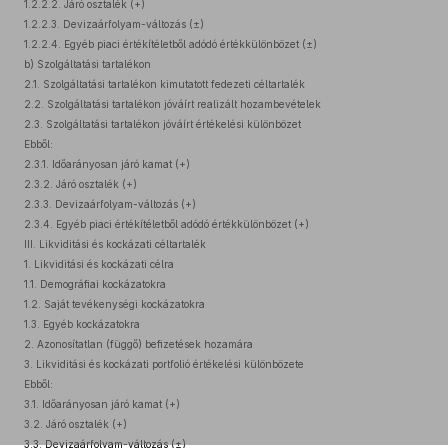
1.2.2.2. Járó osztalék (+)
1.2.2.3. Devizaárfolyam-változás (±)
1.2.2.4. Egyéb piaci értékítéletből adódó értékkülönbözet (±)
b) Szolgáltatási tartalékon
2.1. Szolgáltatási tartalékon kimutatott fedezeti céltartalék
2.2. Szolgáltatási tartalékon jóváírt realizált hozambevételek
2.3. Szolgáltatási tartalékon jóváírt értékelési különbözet
Ebből:
2.3.1. Időarányosan járó kamat (+)
2.3.2. Járó osztalék (+)
2.3.3. Devizaárfolyam-változás (+)
2.3.4. Egyéb piaci értékítéletből adódó értékkülönbözet (+)
III. Likviditási és kockázati céltartalék
1. Likviditási és kockázati célra
1.1. Demográfiai kockázatokra
1.2. Saját tevékenységi kockázatokra
1.3. Egyéb kockázatokra
2. Azonosítatlan (függő) befizetések hozamára
3. Likviditási és kockázati portfolió értékelési különbözete
Ebből:
3.1. Időarányosan járó kamat (+)
3.2. Járó osztalék (+)
3.3. Devizaárfolyam-változás (±)