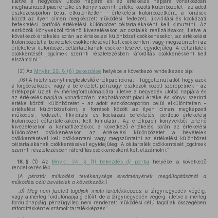
illetve a negyedév utolsó napjára és az értékelés napjára vonatkozóan
meghatározott piaci értéke és könyv szerinti értéke közötti különbözetet – az adott
eszközcsoporton belül elkülönítetten – értékelési különbözetként, a források
között az ilyen címen megképzett működési, fedezeti, likviditási és kockázati
befektetési portfolió értékelési különbözet céltartalékaként kell kimutatni. Az
eszközök könyvekből történő kivezetésekor, az osztalék realizálásakor, illetve a
következő értékelés során az értékelési különbözet csökkenésekor, az értékelési
különbözetet a bevételek csökkentésével kell csökkenteni vagy megszüntetni az
értékelési különbözet céltartalékának csökkentésével egyidejűleg. A céltartalék
csökkentését jogcímek szerinti részletezésben ráfordítás csökkenésként kell
elszámolni.”
(2)
Az
Mnykr. 29. § (6) bekezdése
helyébe a következő rendelkezés lép:
„(6) A hitelviszonyt megtestesítő értékpapíroknál – függetlenül attól, hogy azok
a forgóeszközök, vagy a befektetett pénzügyi eszközök között szerepelnek – az
értékpapír üzleti év mérlegfordulónapjára, illetve a negyedév utolsó napjára és
az értékelés napjára vonatkozóan meghatározott piaci értéke és könyv szerinti
értéke közötti különbözetet – az adott eszközcsoporton belül elkülönítetten –
értékelési különbözetként, a források között az ilyen címen megképzett
működési, fedezeti, likviditási és kockázati befektetési portfolió értékelési
különbözet céltartalékaként kell kimutatni. Az értékpapír könyvekből történő
kivezetésekor, a kamatfizetéskor, a következő értékelés során az értékelési
különbözet csökkenésekor, az értékelési különbözetet a bevételek
csökkentésével kell csökkenteni vagy megszüntetni az értékelési különbözet
céltartalékának csökkentésével egyidejűleg. A céltartalék csökkentését jogcímek
szerinti részletezésben ráfordítás csökkenésként kell elszámolni.”
16. §
(1)
Az
Mnykr. 34. § (1) bekezdés
d)
pontja
helyébe a következő
rendelkezés lép:
(A pénztár működési tevékenysége eredményének megállapításánál a
működési célú bevételek a következők:)
„
d) Meg nem fizetett tagdíjak miatti tartalékképzés:
a tárgynegyedév végéig,
vagy a mérleg fordulónapjáig előírt, de a tárgynegyedév végéig, illetve a mérleg
fordulónapjáig pénzügyileg nem rendezett működési célú tagdíjak összegében
ráfordításként elszámolt tartalékképzés.”