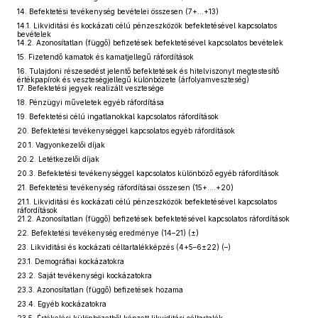
14. Befektetési tevékenység bevételei összesen (7+...+13)
14.1. Likviditási és kockázati célú pénzeszközök befektetésével kapcsolatos
bevételek
14.2. Azonosítatlan (függő) befizetések befektetésével kapcsolatos bevételek
15. Fizetendő kamatok és kamatjellegű ráfordítások
16. Tulajdoni részesedést jelentő befektetések és hitelviszonyt megtestesítő
értékpapírok és veszteségjellegű különbözete (árfolyamveszteség)
17. Befektetési jegyek realizált vesztesége
18. Pénzügyi műveletek egyéb ráfordítása
19. Befektetési célú ingatlanokkal kapcsolatos ráfordítások
20. Befektetési tevékenységgel kapcsolatos egyéb ráfordítások
20.1. Vagyonkezelői díjak
20.2. Letétkezelői díjak
20.3. Befektetési tevékenységgel kapcsolatos különböző egyéb ráfordítások
21. Befektetési tevékenység ráfordításai összesen (15+....+20)
21.1. Likviditási és kockázati célú pénzeszközök befektetésével kapcsolatos
ráfordítások
21.2. Azonosítatlan (függő) befizetések befektetésével kapcsolatos ráfordítások
22. Befektetési tevékenység eredménye (14–21) (±)
23. Likviditási és kockázati céltartalékképzés (4+5–6±22) (–)
23.1. Demográfiai kockázatokra
23.2. Saját tevékenységi kockázatokra
23.3. Azonosítatlan (függő) befizetések hozama
23.4. Egyéb kockázatokra