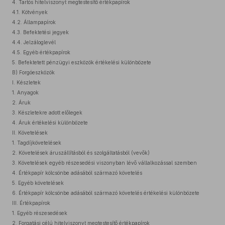
4. Tartós hitelviszonyt megtestesítő értékpapírok
4.1. Kötvények
4.2. Állampapírok
4.3. Befektetési jegyek
4.4. Jelzáloglevél
4.5. Egyéb értékpapírok
5. Befektetett pénzügyi eszközök értékelési különbözete
B) Forgóeszközök
I. Készletek
1. Anyagok
2. Áruk
3. Készletekre adott előlegek
4. Áruk értékelési különbözete
II. Követelések
1. Tagdíjkövetelések
2. Követelések áruszállításból és szolgáltatásból (vevők)
3. Követelések egyéb részesedési viszonyban lévő vállalkozással szemben
4. Értékpapír kölcsönbe adásából származó követelés
5. Egyéb követelések
6. Értékpapír kölcsönbe adásából származó követelés értékelési különbözete
III. Értékpapírok
1. Egyéb részesedések
2. Forgatási célú hitelviszonyt megtestesítő értékpapírok