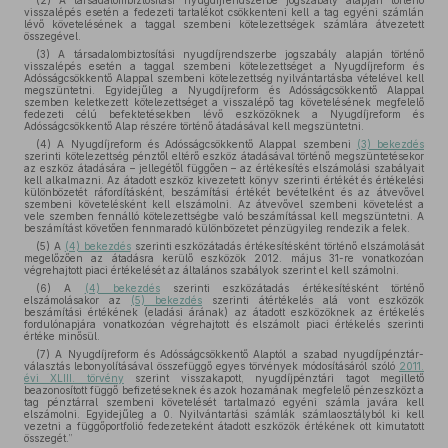
(2) A társadalombiztosítási nyugdíjrendszerbe jogszabály alapján történő
visszalépés esetén a fedezeti tartalékot csökkenteni kell a tag egyéni számlán
lévő követelésének a taggal szembeni kötelezettségek számlára átvezetett
összegével.
(3) A társadalombiztosítási nyugdíjrendszerbe jogszabály alapján történő
visszalépés esetén a taggal szembeni kötelezettséget a Nyugdíjreform és
Adósságcsökkentő Alappal szembeni kötelezettség nyilvántartásba vételével kell
megszüntetni. Egyidejűleg a Nyugdíjreform és Adósságcsökkentő Alappal
szemben keletkezett kötelezettséget a visszalépő tag követelésének megfelelő
fedezeti célú befektetésekben lévő eszközöknek a Nyugdíjreform és
Adósságcsökkentő Alap részére történő átadásával kell megszüntetni.
(4) A Nyugdíjreform és Adósságcsökkentő Alappal szembeni
(3) bekezdés
szerinti kötelezettség pénztől eltérő eszköz átadásával történő megszüntetésekor
az eszköz átadására – jellegétől függően – az értékesítés elszámolási szabályait
kell alkalmazni. Az átadott eszköz kivezetett könyv szerinti értékét és értékelési
különbözetét ráfordításként, beszámítási értékét bevételként és az átvevővel
szembeni követelésként kell elszámolni. Az átvevővel szembeni követelést a
vele szemben fennálló kötelezettségbe való beszámítással kell megszüntetni. A
beszámítást követően fennmaradó különbözetet pénzügyileg rendezik a felek.
(5) A
(4) bekezdés
szerinti eszközátadás értékesítésként történő elszámolását
megelőzően az átadásra kerülő eszközök 2012. május 31-re vonatkozóan
végrehajtott piaci értékelését az általános szabályok szerint el kell számolni.
(6) A
(4) bekezdés
szerinti eszközátadás értékesítésként történő
elszámolásakor az
(5) bekezdés
szerinti átértékelés alá vont eszközök
beszámítási értékének (eladási árának) az átadott eszközöknek az értékelés
fordulónapjára vonatkozóan végrehajtott és elszámolt piaci értékelés szerinti
értéke minősül.
(7) A Nyugdíjreform és Adósságcsökkentő Alaptól a szabad nyugdíjpénztár-
választás lebonyolításával összefüggő egyes törvények módosításáról szóló
2011.
évi XLIII. törvény
szerint visszakapott, nyugdíjpénztári tagot megillető
beazonosított függő befizetéseknek és azok hozamának megfelelő pénzeszközt a
tag pénztárral szembeni követelését tartalmazó egyéni számla javára kell
elszámolni. Egyidejűleg a 0. Nyilvántartási számlák számlaosztályból ki kell
vezetni a függőportfolió fedezeteként átadott eszközök értékének ott kimutatott
összegét.”