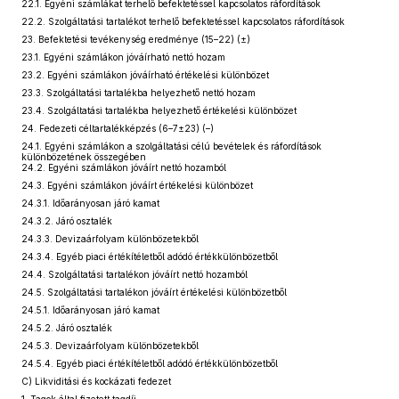
22.1. Egyéni számlákat terhelő befektetéssel kapcsolatos ráfordítások
22.2. Szolgáltatási tartalékot terhelő befektetéssel kapcsolatos ráfordítások
23. Befektetési tevékenység eredménye (15–22) (±)
23.1. Egyéni számlákon jóváírható nettó hozam
23.2. Egyéni számlákon jóváírható értékelési különbözet
23.3. Szolgáltatási tartalékba helyezhető nettó hozam
23.4. Szolgáltatási tartalékba helyezhető értékelési különbözet
24. Fedezeti céltartalékképzés (6–7±23) (–)
24.1. Egyéni számlákon a szolgáltatási célú bevételek és ráfordítások
különbözetének összegében
24.2. Egyéni számlákon jóváírt nettó hozamból
24.3. Egyéni számlákon jóváírt értékelési különbözet
24.3.1. Időarányosan járó kamat
24.3.2. Járó osztalék
24.3.3. Devizaárfolyam különbözetekből
24.3.4. Egyéb piaci értékítéletből adódó értékkülönbözetből
24.4. Szolgáltatási tartalékon jóváírt nettó hozamból
24.5. Szolgáltatási tartalékon jóváírt értékelési különbözetből
24.5.1. Időarányosan járó kamat
24.5.2. Járó osztalék
24.5.3. Devizaárfolyam különbözetekből
24.5.4. Egyéb piaci értékítéletből adódó értékkülönbözetből
C) Likviditási és kockázati fedezet