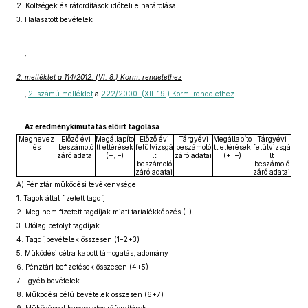
2. Költségek és ráfordítások időbeli elhatárolása
3. Halasztott bevételek
”
2. melléklet a 114/2012. (VI. 8.) Korm. rendelethez
„
2. számú melléklet
a
222/2000. (XII. 19.) Korm. rendelethez
Az eredménykimutatás előírt tagolása
Megnevez
Előző évi
Megállapíto
Előző évi
Tárgyévi
Megállapíto
Tárgyévi
és
beszámoló
tt eltérések
felülvizsgá
beszámoló
tt eltérések
felülvizsgá
záró adatai
(+, –)
lt
záró adatai
(+, –)
lt
beszámoló
beszámoló
záró adatai
záró adatai
A) Pénztár működési tevékenysége
1. Tagok által fizetett tagdíj
2. Meg nem fizetett tagdíjak miatt tartalékképzés (–)
3. Utólag befolyt tagdíjak
4. Tagdíjbevételek összesen (1–2+3)
5. Működési célra kapott támogatás, adomány
6. Pénztári befizetések összesen (4+5)
7. Egyéb bevételek
8. Működési célú bevételek összesen (6+7)