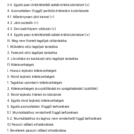
3.4. Egyéb piaci értékítéletből adódó értékkülönbözet (±)
4. Azonosítatlan (függő) portfolió értékelési különbözete
4.1. Időarányosan járó kamat (+)
4.2. Járó osztalék (+)
4.3. Devizaárfolyam-változás (±)
4.4. Egyéb piaci értékítéletből adódó értékkülönbözet (±)
IV. Meg nem fizetett tagdíjak céltartaléka
1. Működési célú tagdíjak tartaléka
2. Fedezeti célú tagdíjak tartaléka
3. Likviditási és kockázati célú tagdíjak tartaléka
F) Kötelezettségek
I. Hosszú lejáratú kötelezettségek
II. Rövid lejáratú kötelezettségek
1. Tagokkal szembeni kötelezettségek
2. Kötelezettségek áruszállításból és szolgáltatásból (szállítók)
3. Rövid lejáratú hitelek és kölcsönök
4. Egyéb rövid lejáratú kötelezettségek
5. Egyéb azonosítatlan (függő) befizetések
5.1. Munkáltatóhoz rendelhető függő befizetések
5.2. Munkáltatóhoz és taghoz nem rendelhető függő befizetések
G) Passzív időbeli elhatárolások
1. Bevételek passzív időbeli elhatárolása