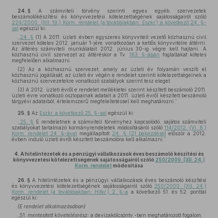
24. §
A számviteli törvény szerinti egyes egyéb szervezetek
beszámolókészítési és könyvvezetési kötelezettségének sajátosságairól szóló
224/2000. (XII. 19.) Korm. rendelet (a továbbiakban: Eszkr.) a következő 24. §-
sal
egészül ki:
„
24. §
(1) A 2011. üzleti évben egyszeres könyvvitelt vezető közhasznú civil
szervezet köteles 2012. január 1-jére vonatkozóan a kettős könyvvitelre áttérni.
Az áttérés számviteli munkálatait 2012. június 30-ig végre kell hajtani. A
közhasznú civil szervezet az áttéréskor a Tv.
163. §-ában
foglaltakat köteles
megfelelően alkalmazni.
(2) Az a közhasznú szervezet, amely az üzleti év folyamán veszíti el
közhasznú jogállását, az üzleti év végén e rendelet szerinti kötelezettségeinek a
közhasznú szervezetekre vonatkozó szabályok szerint tesz eleget.
(3) A 2012. üzleti évről e rendelet mellékletei szerint készített beszámoló 2011.
üzleti évre vonatkozó oszlopainak adatait a 2011. üzleti évről készített beszámoló
tárgyévi adataiból, értelemszerű megfeleltetéssel kell meghatározni.”
25. §
Az
Eszkr. a következő 25. §-sal
egészül ki:
„
25. §
E rendeletnek a számviteli törvényhez kapcsolódó, sajátos számviteli
szabályokat tartalmazó kormányrendeletek módosításáról szóló
114/2012. (VI. 8.)
Korm. rendelet 24. §-ával
megállapított
24. § (2) bekezdését
először a 2012.
évben induló üzleti évről készített beszámolóra kell alkalmazni.”
4.
A hitelintézetek és a pénzügyi vállalkozások éves beszámoló készítési és
könyvvezetési kötelezettségének sajátosságairól szóló
250/2000. (XII. 24.)
Korm. rendelet
módosítása
26. §
A hitelintézetek és a pénzügyi vállalkozások éves beszámoló készítési
és könyvvezetési kötelezettségének sajátosságairól szóló
250/2000. (XII. 24.)
Korm. rendelet (a továbbiakban: Hitkr.) 2. §-a
a következő 51. és 52. ponttal
egészül ki:
(E rendelet alkalmazásában)
„51.
mentesített követelésrész:
a devizakölcsöntv.-ben meghatározott fogalom;