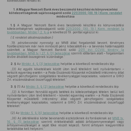
következőket rendeli el:
1.
A Magyar Nemzeti Bank éves beszámoló készítési és könyvvezetési
kötelezettségének sajátosságairól szóló
221/2000. (XII. 19.) Korm. rendelet
módosítása
1. §
A Magyar Nemzeti Bank éves beszámoló készítési és könyvvezetési
kötelezettségének sajátosságairól szóló
221/2000. (XII. 19.) Korm. rendelet (a
továbbiakban: Mnbkr.) 2. §-a
a következő 19. ponttal egészül ki:
( E rendelet alkalmazásában:)
„19.
pénzbevonási nyereség:
az MNB által forgalomból bevont, törvényes
fizetőeszköznek már nem minősülő pénz kibocsátott és – a bevonás határnapjától
számított, a Magyar Nemzeti Bankról szóló
2011. évi CCVIII. törvény (a
továbbiakban: MNB tv.) 27. § (3) bekezdése
szerinti időtartam alatt – forgalomban
lévőre átváltott összegének különbsége.”
2. §
Az
Mnbkr. 4. § (3) bekezdése
helyébe a következő rendelkezés lép:
„(3) Az egyéb követelések között úton levő tételként kell nyilvántartani –
tartozik egyenleg esetén – a Posta Elszámoló Központot működtető intézmény által
végzett pénzforgalmi szolgáltatási tevékenységgel kapcsolatos, valamint a GIRO
Zrt. elszámolásával összefüggő tételeket.”
3. §
(1)
Az
Mnbkr. 5. § (2) bekezdése
helyébe a következő rendelkezés lép:
„(2) A forintban fennálló egyéb betétek és kötelezettségek tételen belül kell
nyilvántartani úton lévő tételként – követel egyenleg esetén – a Posta Elszámoló
Központot működtető intézmény által végzett pénzforgalmi szolgáltatási
tevékenységgel kapcsolatos, valamint a GIRO Zrt. elszámolásával összefüggő
tételeket.”
(2)
Az
Mnbkr. 5. § (6) bekezdése
helyébe a következő rendelkezés lép:
„(6) Az átértékelési körbe bevonandó eszközöknek és forrásoknak az
MNB tv.
16. § (1) bekezdése
szerinti értékeléséből adódó árfolyamnyereséget vagy
árfolyamveszteséget a saját tőke részét képező, forint árfolyam kiegyenlítési
tartalékába kell helyezni.”