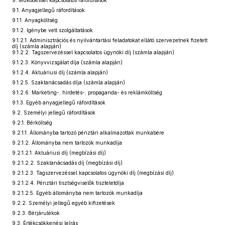
9. Működéssel kapcsolatos ráfordítások
9.1. Anyagjellegű ráfordítások
9.1.1. Anyagköltség
9.1.2. Igénybe vett szolgáltatások
9.1.2.1. Adminisztrációs és nyilvántartási feladatokat ellátó szervezetnek fizetett
díj (számla alapján)
9.1.2.2. Tagszervezéssel kapcsolatos ügynöki díj (számla alapján)
9.1.2.3. Könyvvizsgálat díja (számla alapján)
9.1.2.4. Aktuáriusi díj (számla alapján)
9.1.2.5. Szaktanácsadás díja (számla alapján)
9.1.2.6. Marketing-, hirdetés-, propaganda- és reklámköltség
9.1.3. Egyéb anyagjellegű ráfordítások
9.2. Személyi jellegű ráfordítások
9.2.1. Bérköltség
9.2.1.1. Állományba tartozó pénztári alkalmazottak munkabére
9.2.1.2. Állományba nem tartozók munkadíja
9.2.1.2.1. Aktuáriusi díj (megbízási díj)
9.2.1.2.2. Szaktanácsadás díj (megbízási díj)
9.2.1.2.3. Tagszervezéssel kapcsolatos ügynöki díj (megbízási díj)
9.2.1.2.4. Pénztári tisztségviselők tiszteletdíja
9.2.1.2.5. Egyéb állományba nem tartozók munkadíja
9.2.2. Személyi jellegű egyéb kifizetések
9.2.3. Bérjárulékok
9.3. Értékcsökkenési leírás