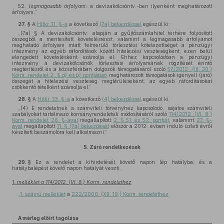
52.
legmagasabb árfolyam:
a devizakölcsöntv.-ben ilyenként meghatározott
árfolyam.”
27. §
A
Hitkr. 11. §-a
a következő
(7a) bekezdéssel
egészül ki:
„(7a) § A devizakölcsöntv. alapján a gyűjtőszámlahitel terhére folyósított
összegből a mentesített követelésrészt, valamint a legmagasabb árfolyamot
meghaladó árfolyam miatt felmerülő törlesztési kötelezettséget a pénzügyi
intézmény az egyéb ráfordítások között hitelezési veszteségként, ezen belül
elengedett követelésként számolja el. Ehhez kapcsolódóan a pénzügyi
intézmény a devizakölcsönök törlesztési árfolyamának rögzítését érintő
megtérítésről és a közszférában dolgozók támogatásáról szóló
57/2012. (III. 30.)
Korm. rendelet 2. §
a)
és
b)
pontjában
meghatározott támogatások igényelt (járó)
összegét a hitelezési veszteség megtérüléseként, az egyéb ráfordításokat
csökkentő tételként számolja el.”
28. §
A
Hitkr. 33. §-a
a következő
(4) bekezdéssel
egészül ki:
„(4) E rendeletnek a számviteli törvényhez kapcsolódó, sajátos számviteli
szabályokat tartalmazó kormányrendeletek módosításáról szóló
114/2012. (VI. 8.)
Korm. rendelet 26. §-ával
megállapított
2. § 51. és 52. pontját
, valamint
27. §-
ával
megállapított
11. § (7a) bekezdését
először a 2012. évben induló üzleti évről
készített beszámolóra kell alkalmazni.”
5.
Záró rendelkezések
29. §
Ez a rendelet a kihirdetését követő napon lép hatályba, és a
hatálybalépést követő napon hatályát veszti.
1. melléklet a 114/2012. (VI. 8.) Korm. rendelethez
„
1. számú melléklet
a
222/2000. (XII. 19.) Korm. rendelethez
A mérleg előírt tagolása