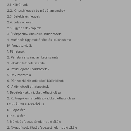
2.1. Kötvények
2.2. Kincstárjegyek és más állampapírok
2.3. Befektetési jegyek
2.4. Jelzáloglevél
2.5. Egyéb értékpapírok
3. Értékpapírok értékelési különbözete
4. Határidős ügyletek értékelési különbözete
IV. Pénzeszközök
1. Pénztárak
2. Pénztári elszámolási betétszámla
3. Elkülönített betétszámla
4. Rövid lejáratú bankbetétek
5. Devizaszámla
6. Pénzeszközök értékelési különbözete
C) Aktív időbeli elhatárolások
1. Bevételek aktív időbeli elhatárolása
2. Költségek és ráfordítások időbeli elhatárolása
FORRÁSOK (PASSZÍVÁK)
D) Saját tőke
I. Induló tőke
1. Működés fedezetének induló tőkéje
2. Nyugdíjszolgáltatás fedezetének induló tőkéje