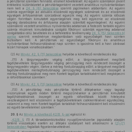
a pénztárral szemben fennálló, elismert követelését. Az egyéni számlákon jóváírt
értékelési különbözetet a pénztártagonként vezetett analitikus nyilvántartásban
nem kell a
24. § (6) bekezdése
szerinti jogcímeken alábontani. Az egyéni
számla egyenlege az aktuális elszámoló egységek számának és az elszámoló
egységek árfolyamának szorzatával egyezik meg. Az egyéni számla időszak
végén forintban kimutatott egyenlegének meg kell egyeznie az elszámoló
egység darabszáma és árfolyama alapján számított egyenlegével. Az egyéni
számlákról vezetett analitikus nyilvántartás adatainak a fedezeti tartalék egyéni
számla részének kimutatására szolgáló főkönyvi számlák egyenleg adataival
szolgáltatási célú bevételek és a befektetési tevékenység
24. § (15) bekezdés
b)
pontja
szerinti eredménye megbontásban való egyezőségét havi szinten
biztosítani kell. A pénztárnak az egyezőséget főkönyvi és analitikus
nyilvántartásai felhasználásával napi szinten is igazolnia kell a havi zárással
lezárt hónapok vonatkozásában.”
(2)
Az
Mnykr. 42. § (11) bekezdése
helyébe a következő rendelkezés lép:
„(11) A tárgynegyedév végéig előírt, a tárgynegyedévet megillető
tagdíjbevételek tárgynegyedév végéig pénzügyileg nem rendezett összegét a
tárgynegyedév végén, illetve a mérleg fordulónapjáig előírt, a tárgyévet megillető
tagdíjbevételek mérlegfordulónapig pénzügyileg nem rendezett összegét a
mérleg fordulónapjával meg nem fizetett tagdíjak tartalékaként kell megképezni
a ráfordításokkal szemben.”
(3)
Az
Mnykr. 42. § (13) bekezdése
helyébe a következő rendelkezés lép:
„(13) A pénztártag más pénztárba történő átlépésekor vagy tagsági
viszonyának egyéb módon történő megszűnésekor a pénztárnál kimutatott
tagdíjhátralékának összegét az egyéb ráfordítások között hitelezési
veszteségként kell elszámolni a tagdíjkövetelések csökkentésével egyidejűleg,
valamint a meg nem fizetett tagdíjak tartalékát felhasználásként kell elszámolni
az egyéb bevételekkel szemben.”
20. §
Az
Mnykr. a következő 42/B. §-sal
egészül ki:
„
42/B. §
(1) A társadalombiztosítási nyugdíjrendszerbe jogszabály alapján
történő visszalépés esetén az átlépés szabályait kell alkalmazni a
(2)–(7)
bekezdésben
foglaltak figyelembevételével.