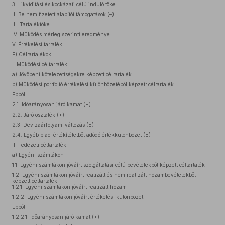
3. Likviditási és kockázati célú induló tőke
II. Be nem fizetett alapítói támogatások (–)
III. Tartaléktőke
IV. Működés mérleg szerinti eredménye
V. Értékelési tartalék
E) Céltartalékok
I. Működési céltartalék
a) Jövőbeni kötelezettségekre képzett céltartalék
b) Működési portfolió értékelési különbözetéből képzett céltartalék
Ebből:
2.1. Időarányosan járó kamat (+)
2.2. Járó osztalék (+)
2.3. Devizaárfolyam-változás (±)
2.4. Egyéb piaci értékítéletből adódó értékkülönbözet (±)
II. Fedezeti céltartalék
a) Egyéni számlákon
1.1. Egyéni számlákon jóváírt szolgáltatási célú bevételekből képzett céltartalék
1.2. Egyéni számlákon jóváírt realizált és nem realizált hozambevételekből
képzett céltartalék
1.2.1. Egyéni számlákon jóváírt realizált hozam
1.2.2. Egyéni számlákon jóváírt értékelési különbözet
Ebből:
1.2.2.1. Időarányosan járó kamat (+)