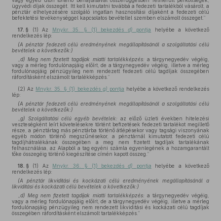
vagy egyéb úton történő behajtásával összefüggésben felmerült perköltségek,
ügyvédi díjak összegét. Itt kell kimutatni továbbá a fedezeti tartalékból vásárolt, a
pénztár elhelyezésére szolgáló ingatlan hasznosítási díjaként a fedezeti célú
befektetési tevékenységgel kapcsolatos bevétellel szemben elszámolt összeget.”
17. §
(1)
Az
Mnykr. 35. § (1) bekezdés
d)
pontja
helyébe a következő
rendelkezés lép:
(A pénztár fedezeti célú eredményének megállapításánál a szolgáltatási célú
bevételek a következők:)
„
d)
Meg nem fizetett tagdíjak miatti tartalékképzés:
a tárgynegyedév végéig,
vagy a mérleg fordulónapjáig előírt, de a tárgynegyedév végéig, illetve a mérleg
fordulónapjáig pénzügyileg nem rendezett fedezeti célú tagdíjak összegében
ráfordításként elszámolt tartalékképzés.”
(2)
Az
Mnykr. 35. § (1) bekezdés
g)
pontja
helyébe a következő rendelkezés
lép:
(A pénztár fedezeti célú eredményének megállapításánál a szolgáltatási célú
bevételek a következők:)
„
g) Szolgáltatási célú egyéb bevételek:
az előző üzleti években hitelezési
veszteségként leírt követelésekre történt befizetések fedezeti tartalékot megillető
része, a pénztártag más pénztárba történő átlépésekor vagy tagsági viszonyának
egyéb módon történő megszűnésekor, a pénztárnál kimutatott fedezeti célú
tagdíjhátralékának összegében a meg nem fizetett tagdíjak tartalékának
felhasználása, az Alapból a tag egyéni számla egyenlegének a hozamgarantált
tőke összegéig történő kiegészítése címén kapott összeg.”
18. §
(1)
Az
Mnykr. 36. § (1) bekezdés
d)
pontja
helyébe a következő
rendelkezés lép:
(A pénztár likviditási és kockázati célú eredményének megállapításánál a
likviditási és kockázati célú bevételek a következők:)
„
d) Meg nem fizetett tagdíjak miatti tartalékképzés:
a tárgynegyedév végéig,
vagy a mérleg fordulónapjáig előírt, de a tárgynegyedév végéig, illetve a mérleg
fordulónapjáig pénzügyileg nem rendezett likviditási és kockázati célú tagdíjak
összegében ráfordításként elszámolt tartalékképzés.”