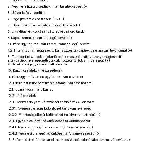
1. Tagok által fizetett tagdíj
2. Meg nem fizetett tagdíjak miatt tartalékképzés (–)
3. Utólag befolyt tagdíjak
4. Tagdíjbevételek összesen (1–2+3)
5. Likviditási és kockázati célú egyéb bevételek
6. Likviditási és kockázati célú egyéb ráfordítások
7. Kapott kamatok, kamatjellegű bevételek
7.1. Pénzügyileg realizált kamat, kamatjellegű bevétel
7.2. Hitelviszonyt megtestesítő kamatozó értékpapírok vételárában lévő kamat (–)
8. Tulajdoni részesedést jelentő befektetések és hitelviszonyt megtestesítő
értékpapírok nyereségjellegű különbözete (árfolyamnyereség) (+)
9. Befektetési jegyek realizált hozama
10. Kapott osztalékok, részesedések
11. Pénzügyi műveletek egyéb realizált bevételei
12. Értékelési különbözetben elszámolt várható hozam
12.1. Időarányosan járó kamat
12.2. Járó osztalék
12.3. Devizaárfolyam-változásból adódó értékkülönbözet
12.3.1. Nyereségjellegű különbözet (árfolyamnyereség)
12.3.2. Veszteségjellegű különbözet (árfolyamveszteség) (–)
12.4. Egyéb piaci értékítéletből adódó értékkülönbözet
12.4.1. Nyereségjellegű különbözet (árfolyamnyereség)
12.4.2. Veszteségjellegű különbözet (árfolyamveszteség) (–)
13. Befektetési célú ingatlanok hasznosításából, eladásából származó bevételek