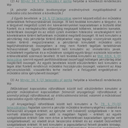
(2)
Az
Mnykr. 34. § (1) bekezdés
i)
pontja
helyébe a következő rendelkezés
lép:
(A pénztár működési tevékenysége eredményének megállapításánál a
működési célú bevételek a következők:)
„
i) Egyéb bevételek:
a
24. § (2) bekezdése
szerint képzett előző évi működési
céltartalékok felhasználásának összege. Itt kell továbbá kimutatni a tárgyévi, és
a tárgyévet megelőző üzleti évi káreseményekkel kapcsolatosan a biztosító által
fizetett, és a mérlegkészítés időpontjáig megkapott kötbérek, késedelmi kamatok,
kártérítések összegét és az előző üzleti években hitelezési veszteségként leírt
követelésekre történt befizetések működést megillető összegét. Itt kell kimutatni a
pénztártag más pénztárba történő átlépésekor vagy tagsági viszonyának egyéb
módon történő megszűnésekor, a pénztárnál kimutatott működési célú
tagdíjhátralékának összegében a meg nem fizetett tagdíjak tartalékának
felhasználását. Egyéb bevételként kell kimutatni az immateriális javak,
működtetett ingatlanok és a működésre szolgáló egyéb tárgyi eszközök közvetlen
értékesítéséből származó bevételt. Itt kell továbbá kimutatni az
Mpt. 68/A. § (8)
bekezdése
szerinti egyedi portfólióváltással összefüggő költségek pénztártag által
megtérített összegét. Az egyéb bevételek között elkülönítetten kell kimutatni a
tagok által fizetett rendkívüli működési hozzájárulás összegét, valamint az Alap
pénzeszközeiből, visszatérítés terhe mellett – a Felügyelet engedélyével –
működési célra igénybevett összeget.”
(3)
Az
Mnykr. 34. § (2) bekezdés
a)
pontja
helyébe a következő rendelkezés
lép:
(Működéssel kapcsolatos ráfordítások között kell elkülönítetten kimutatni a
pénztár működésével kapcsolatban felmerült anyagjellegű ráfordításokat, a
személyi jellegű ráfordításokat, az értékcsökkenési leírást, valamint a működéssel
kapcsolatos egyéb ráfordításokat.)
„
a)
Anyagjellegű ráfordítások között kell kimutatni a Tv.
78. § (1)–(6)
bekezdésében
foglaltak szerint a pénztár működési tevékenységéhez vásárolt és
felhasznált anyagok értékét, az igénybe vett (vásárolt) szolgáltatások – le nem
vonható általános forgalmi adót is magában foglaló – értékét, az egyéb
szolgáltatások értékét (ide nem értve a befektetéssel kapcsolatban igénybe vett
szolgáltatásokat), az eladott áruk beszerzési értékét és az eladott (közvetített)
szolgáltatások értékét. Itt kell kimutatni a jogosulatlanul felvett járadék bírósági,