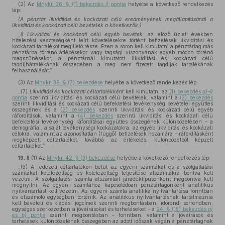
(2)
Az
Mnykr. 36. § (1) bekezdés
i)
pontja
helyébe a következő rendelkezés
lép:
(A pénztár likviditási és kockázati célú eredményének megállapításánál a
likviditási és kockázati célú bevételek a következők:)
„
i) Likviditási és kockázati célú egyéb bevétek:
az előző üzleti években
hitelezési veszteségként leírt követelésekre történt befizetések likviditási és
kockázati tartalékot megillető része. Ezen a soron kell kimutatni a pénztártag más
pénztárba történő átlépésekor vagy tagsági viszonyának egyéb módon történő
megszűnésekor, a pénztárnál kimutatott likviditási és kockázati célú
tagdíjhátralékának összegében a meg nem fizetett tagdíjak tartalékának
felhasználását.”
(3)
Az
Mnykr. 36. § (7) bekezdése
helyébe a következő rendelkezés lép:
„(7)
Likviditási és kockázati céltartalékként
kell kimutatni az
(1) bekezdés
a)–i)
pontja
szerinti likviditási és kockázati célú bevételek, valamint a
(3) bekezdés
szerinti likviditási és kockázati célú befektetési tevékenység bevételei együttes
összegének és a
(2) bekezdés
szerinti likviditási és kockázati célú egyéb
ráfordítások, valamint a
(4) bekezdés
szerinti likviditási és kockázati célú
befektetési tevékenység ráfordításai együttes összegének különbözetében – a
demográfiai, a saját tevékenységi kockázatokra, az egyéb likviditási és kockázati
célokra, valamint az azonosítatlan (függő) befizetések hozamára – ráfordításként
megképzett céltartalékot, továbbá az értékelési különbözetből képzett
céltartalékot.”
19. §
(1)
Az
Mnykr. 42. § (3) bekezdése
helyébe a következő rendelkezés lép:
„(3) A fedezeti céltartalékon belül az egyéni számlákat és a szolgáltatási
számlákat kötelezettség és kötelezettség teljesítése alszámlákra bontva kell
vezetni. A szolgáltatási számla alszámláit járadéktípusonként megbontva kell
megnyitni. Az egyéni számlához kapcsolódóan pénztártagonként analitikus
nyilvántartást kell vezetni. Az egyéni számla analitika nyilvántartása forintban
és elszámoló egységben történik. Az analitikus nyilvántartásnak tartalmaznia
kell bevételi és kiadási jogcímek szerinti megbontásban, időrendi sorrendben,
egységes szerkezetben a jóváírásokat és terheléseket – a
24. § (15) bekezdés
a)
és
b)
pontja
szerinti megbontásban – forintban, valamint a jóváírások és
terhelések különbözetének összegében az adott időszak végén a pénztártagnak