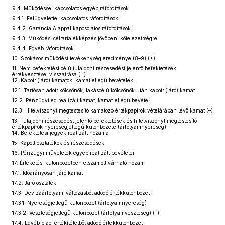
9.4. Működéssel kapcsolatos egyéb ráfordítások
9.4.1. Felügyelettel kapcsolatos ráfordítások
9.4.2. Garancia Alappal kapcsolatos ráfordítások
9.4.3. Működési céltartalékképzés jövőbeni kötelezettségre
9.4.4. Egyéb ráfordítások
10. Szokásos működési tevékenység eredménye (8–9) (±)
11. Nem befektetési célú tulajdoni részesedést jelentő befektetések
értékvesztése, visszaírása (±)
12. Kapott (járó) kamatok, kamatjellegű bevételek
12.1. Tartósan adott kölcsönök, lakáscélú kölcsönök után kapott (járó) kamat
12.2. Pénzügyileg realizált kamat, kamatjellegű bevétel
12.3. Hitelviszonyt megtestesítő kamatozó értékpapírok vételárában lévő kamat (–)
13. Tulajdoni részesedést jelentő befektetések és hitelviszonyt megtestesítő
értékpapírok nyereségjellegű különbözete (árfolyamnyereség)
14. Befektetési jegyek realizált hozama
15. Kapott osztalékok és részesedések
16. Pénzügyi műveletek egyéb realizált bevételei
17. Értékelési különbözetben elszámolt várható hozam
17.1. Időarányosan járó kamat
17.2. Járó osztalék
17.3. Devizaárfolyam-változásból adódó értékkülönbözet
17.3.1. Nyereségjellegű különbözet (árfolyamnyereség)
17.3.2. Veszteségjellegű különbözet (árfolyamveszteség) (–)
17.4. Egyéb piaci értékítéletből adódó értékkülönbözet