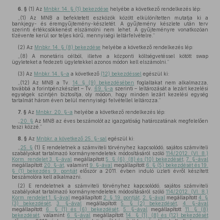
6. §
(1)
Az
Mnbkr. 14. § (1) bekezdése
helyébe a következő rendelkezés lép:
„(1) Az MNB a befektetett eszközök között elkülönítetten mutatja ki a
bankjegy- és éremgyűjtemény-készletét. A gyűjtemény készlete után terv
szerinti értékcsökkenést elszámolni nem lehet. A gyűjteményre vonatkozóan
tízévente kerül sor teljes körű, mennyiségi leltárfelvételre.”
(2)
Az
Mnbkr. 14. § (8) bekezdése
helyébe a következő rendelkezés lép:
„(8) A monetáris célból, illetve a központi költségvetéssel kötött swap
ügyleteket a fedezeti ügyletekkel azonos módon kell elszámolni.”
(3)
Az
Mnbkr. 14. §-a
a következő
(12) bekezdéssel
egészül ki:
„(12) Az MNB a Tv.
14. § (9) bekezdésében
foglaltakat nem alkalmazza,
továbbá a forintpénzkészlet – Tv.
69. §-a
szerinti – leltározását a lezárt kezelési
egységek szintjén biztosítja, oly módon, hogy minden lezárt kezelési egység
tartalmát három éven belül mennyiségi felvétellel leltározza.”
7. §
Az
Mnbkr. 20. §-a
helyébe a következő rendelkezés lép:
„
20. §
Az MNB az éves beszámolót az igazgatóság határozatának megfelelően
teszi közzé.”
8. §
Az
Mnbkr. a következő 25. §-sal
egészül ki:
„
25. §
(1) E rendeletnek a számviteli törvényhez kapcsolódó, sajátos számviteli
szabályokat tartalmazó kormányrendeletek módosításáról szóló
114/2012. (VI. 8.)
Korm. rendelet 3. §-ával
megállapított
5. § (6), (8) és (10) bekezdését
,
7. §-ával
megállapított
20. §-át
, valamint
9. §-ával
megállapított
6. § (5) bekezdését és 19.
§ (1) bekezdés 9. pontját
először a 2011. évben induló üzleti évről készített
beszámolóra kell alkalmazni.
(2) E rendeletnek a számviteli törvényhez kapcsolódó, sajátos számviteli
szabályokat tartalmazó kormányrendeletek módosításáról szóló
114/2012. (VI. 8.)
Korm. rendelet 1. §-ával
megállapított
2. § 19. pontját
,
2. §-ával
megállapított
4. §
(3) bekezdését
,
3. §-ával
megállapított
5. § (2) bekezdését
,
4. §-ával
megállapított
6. § (1) és (6) bekezdését
,
5. §-ával
megállapított
11. § (8)
bekezdését
, valamint
6. §-ával
megállapított
14. § (1), (8) és (12) bekezdését