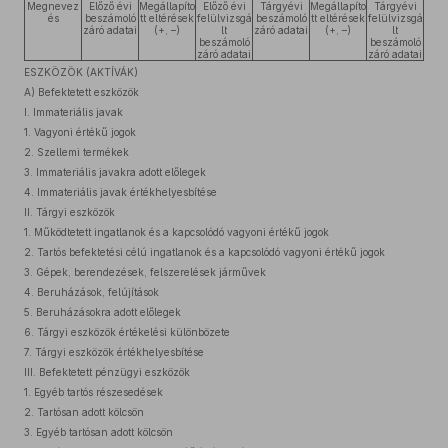
Megnevez
Előző évi
Megállapíto
Előző évi
Tárgyévi
Megállapíto
Tárgyévi
és
beszámoló
tt eltérések
felülvizsgá
beszámoló
tt eltérések
felülvizsgá
záró adatai
(+, –)
lt
záró adatai
(+, –)
lt
beszámoló
beszámoló
záró adatai
záró adatai
ESZKÖZÖK (AKTÍVÁK)
A) Befektetett eszközök
I. Immateriális javak
1. Vagyoni értékű jogok
2. Szellemi termékek
3. Immateriális javakra adott előlegek
4. Immateriális javak értékhelyesbítése
II. Tárgyi eszközök
1. Működtetett ingatlanok és a kapcsolódó vagyoni értékű jogok
2. Tartós befektetési célú ingatlanok és a kapcsolódó vagyoni értékű jogok
3. Gépek, berendezések, felszerelések járművek
4. Beruházások, felújítások
5. Beruházásokra adott előlegek
6. Tárgyi eszközök értékelési különbözete
7. Tárgyi eszközök értékhelyesbítése
III. Befektetett pénzügyi eszközök
1. Egyéb tartós részesedések
2. Tartósan adott kölcsön
3. Egyéb tartósan adott kölcsön