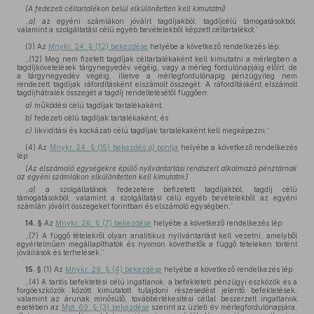
(A fedezeti céltartalékon belül elkülönítetten kell kimutatni)
„
a)
az egyéni számlákon jóváírt tagdíjakból, tagdíjcélú támogatásokból,
valamint a szolgáltatási célú egyéb bevételekből képzett céltartalékot,”
(3)
Az
Mnykr. 24. § (12) bekezdése
helyébe a következő rendelkezés lép:
„(12) Meg nem fizetett tagdíjak céltartalékaként kell kimutatni a mérlegben a
tagdíjkövetelések tárgynegyedév végéig, vagy a mérleg fordulónapjáig előírt, de
a tárgynegyedév végéig, illetve a mérlegfordulónapig pénzügyileg nem
rendezett tagdíjak ráfordításként elszámolt összegét. A ráfordításként elszámolt
tagdíjhátralék összegét a tagdíj rendeltetésétől függően:
a)
működési célú tagdíjak tartalékaként,
b)
fedezeti célú tagdíjak tartalékaként, és
c)
likviditási és kockázati célú tagdíjak tartalékaként kell megképezni.”
(4)
Az
Mnykr. 24. § (15) bekezdés
a)
pontja
helyébe a következő rendelkezés
lép:
(Az elszámoló egységekre épülő nyilvántartási rendszert alkalmazó pénztárnak
az egyéni számlákon elkülönítetten kell kimutatni:)
„
a)
a szolgáltatások fedezetére befizetett tagdíjakból, tagdíj célú
támogatásokból, valamint a szolgáltatási célú egyéb bevételekből az egyéni
számlán jóváírt összegeket forintban és elszámoló egységben;”
14. §
Az
Mnykr. 26. § (7) bekezdése
helyébe a következő rendelkezés lép:
„(7) A függő tételekről olyan analitikus nyilvántartást kell vezetni, amelyből
egyértelműen megállapíthatók és nyomon követhetők a függő tételeken történt
jóváírások és terhelések.”
15. §
(1)
Az
Mnykr. 29. § (4) bekezdése
helyébe a következő rendelkezés lép:
„(4) A tartós befektetési célú ingatlanok, a befektetett pénzügyi eszközök és a
forgóeszközök között kimutatott tulajdoni részesedést jelentő befektetések,
valamint az árunak minősülő, továbbértékesítési céllal beszerzett ingatlanok
esetében az
Mpt. 69. § (3) bekezdése
szerint az üzleti év mérlegfordulónapjára,