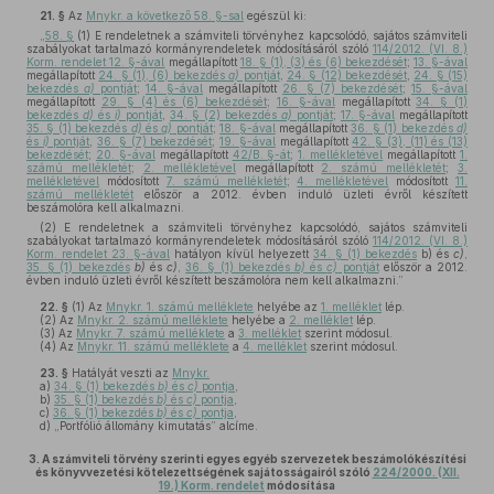
21. §
Az
Mnykr. a következő 58. §-sal
egészül ki:
„
58. §
(1) E rendeletnek a számviteli törvényhez kapcsolódó, sajátos számviteli
szabályokat tartalmazó kormányrendeletek módosításáról szóló
114/2012. (VI. 8.)
Korm. rendelet 12. §-ával
megállapított
18. § (1), (3) és (6) bekezdését
;
13. §-ával
megállapított
24. § (1), (6) bekezdés
a)
pontját
,
24. § (12) bekezdését
,
24. § (15)
bekezdés
a)
pontját
;
14. §-ával
megállapított
26. § (7) bekezdését
;
15. §-ával
megállapított
29. § (4) és (6) bekezdését
;
16. §-ával
megállapított
34. § (1)
bekezdés
d)
és
i)
pontját
,
34. § (2) bekezdés
a)
pontját
;
17. §-ával
megállapított
35. § (1) bekezdés
d)
és
g)
pontját
;
18. §-ával
megállapított
36. § (1) bekezdés
d)
és
i)
pontját
,
36. § (7) bekezdését
;
19. §-ával
megállapított
42. § (3), (11) és (13)
bekezdését
;
20. §-ával
megállapított
42/B. §-át
;
1. mellékletével
megállapított
1.
számú mellékletét
;
2. mellékletével
megállapított
2. számú mellékletét
;
3.
mellékletével
módosított
7. számú mellékletét
;
4. mellékletével
módosított
11.
számú mellékletét
először a 2012. évben induló üzleti évről készített
beszámolóra kell alkalmazni.
(2) E rendeletnek a számviteli törvényhez kapcsolódó, sajátos számviteli
szabályokat tartalmazó kormányrendeletek módosításáról szóló
114/2012. (VI. 8.)
Korm. rendelet 23. §-ával
hatályon kívül helyezett
34. § (1) bekezdés
b) és
c)
,
35. § (1) bekezdés
b)
és
c)
,
36. § (1) bekezdés
b)
és
c)
pontját
először a 2012.
évben induló üzleti évről készített beszámolóra nem kell alkalmazni.”
22. §
(1)
Az
Mnykr. 1. számú melléklete
helyébe az
1. melléklet
lép.
(2)
Az
Mnykr. 2. számú melléklete
helyébe a
2. melléklet
lép.
(3)
Az
Mnykr. 7. számú melléklete
a
3. melléklet
szerint módosul.
(4)
Az
Mnykr. 11. számú melléklete
a
4. melléklet
szerint módosul.
23. §
Hatályát veszti az
Mnykr.
a)
34. § (1) bekezdés
b)
és
c)
pontja
,
b)
35. § (1) bekezdés
b)
és
c)
pontja
,
c)
36. § (1) bekezdés
b)
és
c)
pontja
,
d)
„Portfólió állomány kimutatás” alcíme.
3.
A számviteli törvény szerinti egyes egyéb szervezetek beszámolókészítési
és könyvvezetési kötelezettségének sajátosságairól szóló
224/2000. (XII.
19.) Korm. rendelet
módosítása