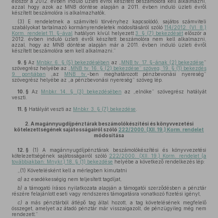
először a 2012. évben induló üzleti évről készített beszámolóra kell alkalmazni,
azzal hogy azok az MNB döntése alapján a 2011. évben induló üzleti évről
készített beszámolóra is alkalmazhatók.
(3) E rendeletnek a számviteli törvényhez kapcsolódó, sajátos számviteli
szabályokat tartalmazó kormányrendeletek módosításáról szóló
114/2012. (VI. 8.)
Korm. rendelet 11. §-ával
hatályon kívül helyezett
3. § (7) bekezdését
először a
2012. évben induló üzleti évről készített beszámolóra nem kell alkalmazni,
azzal, hogy az MNB döntése alapján már a 2011. évben induló üzleti évről
készített beszámolóra sem kell alkalmazni.”
9. §
Az
Mnbkr. 6. § (5) bekezdésében
az „
MNB tv. 17. §-ának (2) bekezdése
”
szövegrész helyébe az „
MNB tv. 16. § (2) bekezdése” szöveg, 19. § (1) bekezdés
9. pontjában
„az
MNB tv.
-ben meghatározott pénzbevonási nyereség”
szövegrész helyébe az „a pénzbevonási nyereség” szöveg lép.
10. §
Az
Mnbkr. 14. § (3) bekezdésében
az „elnöke” szövegrész hatályát
veszti.
11. §
Hatályát veszti az
Mnbkr. 3. § (7) bekezdése
.
2.
A magánnyugdíjpénztárak beszámolókészítési és könyvvezetési
kötelezettségének sajátosságairól szóló
222/2000. (XII. 19.) Korm. rendelet
módosítása
12. §
(1)
A magánnyugdíjpénztárak beszámolókészítési és könyvvezetési
kötelezettségének sajátosságairól szóló
222/2000. (XII. 19.) Korm. rendelet (a
továbbiakban: Mnykr.) 18. § (1) bekezdése
helyébe a következő rendelkezés lép:
„(1) Követelésként kell a mérlegben kimutatni
a)
az esedékességig nem teljesített tagdíjat,
b)
a támogató írásos nyilatkozata alapján a támogatói szerződésben a pénztár
részére felajánlott eseti vagy rendszeres támogatásra vonatkozó fizetési igényt,
c)
a más pénztárból átlépő tag által hozott, a tag követelésének megfelelő
összeget, amelyet az átadó pénztár már visszaigazolt, de pénzügyileg még nem
rendezett.”