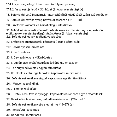
17.4.1. Nyereségjellegű különbözet (árfolyamnyereség)
17.4.2. Veszteségjellegű különbözet (árfolyamveszteség) (–)
18. Befektetési célú ingatlanok hasznosításából, eladásából származó bevételek
19. Befektetési tevékenység bevételei összesen (12+...+18)
20. Fizetendő kamatok és kamatjellegű ráfordítások
21. Tulajdoni részesedést jelentő befektetések és hitelviszonyt megtestesítő
értékpapírok veszteségjellegű különbözete (árfolyamveszteség)
22. Befektetési jegyek realizált vesztesége
23. Értékelési különbözetből képzett működési céltartalék
23.1. Időarányosan járó kamat
23.2. Járó osztalék
23.3. Devizaárfolyam különbözetek
23.4. Egyéb piaci értékítéletből adódó értékkülönbözetek
24. Pénzügyi műveletek egyéb ráfordítása
25. Befektetési célú ingatlanokkal kapcsolatos ráfordítások
26. Befektetési tevékenységgel kapcsolatos egyéb ráfordítások
26.1. Vagyonkezelői díjak
26.2. Letétkezelői díjak
26.3. Befektetési tevékenységgel kapcsolatos különböző egyéb ráfordítások
27. Befektetési tevékenység ráfordításai összesen (20+...+26)
28. Befektetési tevékenység eredménye (19–27) (±)
29. Rendkívüli bevételek
30. Rendkívüli ráfordítások