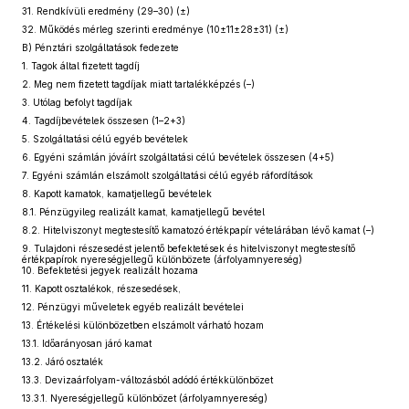
31. Rendkívüli eredmény (29–30) (±)
32. Működés mérleg szerinti eredménye (10±11±28±31) (±)
B) Pénztári szolgáltatások fedezete
1. Tagok által fizetett tagdíj
2. Meg nem fizetett tagdíjak miatt tartalékképzés (–)
3. Utólag befolyt tagdíjak
4. Tagdíjbevételek összesen (1–2+3)
5. Szolgáltatási célú egyéb bevételek
6. Egyéni számlán jóváírt szolgáltatási célú bevételek összesen (4+5)
7. Egyéni számlán elszámolt szolgáltatási célú egyéb ráfordítások
8. Kapott kamatok, kamatjellegű bevételek
8.1. Pénzügyileg realizált kamat, kamatjellegű bevétel
8.2. Hitelviszonyt megtestesítő kamatozó értékpapír vételárában lévő kamat (–)
9. Tulajdoni részesedést jelentő befektetések és hitelviszonyt megtestesítő
értékpapírok nyereségjellegű különbözete (árfolyamnyereség)
10. Befektetési jegyek realizált hozama
11. Kapott osztalékok, részesedések,
12. Pénzügyi műveletek egyéb realizált bevételei
13. Értékelési különbözetben elszámolt várható hozam
13.1. Időarányosan járó kamat
13.2. Járó osztalék
13.3. Devizaárfolyam-változásból adódó értékkülönbözet
13.3.1. Nyereségjellegű különbözet (árfolyamnyereség)