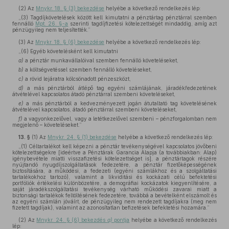
(2)
Az
Mnykr. 18. § (3) bekezdése
helyébe a következő rendelkezés lép:
„(3) Tagdíjkövetelések között kell kimutatni a pénztártag pénztárral szemben
fennálló
Mpt. 26. §-a
szerinti tagdíjfizetési kötelezettségét mindaddig, amíg azt
pénzügyileg nem teljesítették.”
(3)
Az
Mnykr. 18. § (6) bekezdése
helyébe a következő rendelkezés lép:
„(6) Egyéb követelésként kell kimutatni
a)
a pénztár munkavállalóival szemben fennálló követeléseket,
b)
a költségvetéssel szemben fennálló követeléseket,
c)
a rövid lejáratra kölcsönadott pénzeszközt,
d)
a más pénztárból átlépő tag egyéni számlájának, járadékfedezetének
átvételével kapcsolatos átadó pénztárral szembeni követeléseket,
e)
a más pénztárból a kedvezményezett jogán átutaltató tag követelésének
átvételével kapcsolatos, átadó pénztárral szembeni követeléseket,
f)
a vagyonkezelővel, vagy a letétkezelővel szembeni – pénzforgalomban nem
megjelenő – követeléseket.”
13. §
(1)
Az
Mnykr. 24. § (1) bekezdése
helyébe a következő rendelkezés lép:
„(1) Céltartalékot kell képezni a pénztár tevékenységével kapcsolatos jövőbeni
kötelezettségekre [ideértve a Pénztárak Garancia Alapja (a továbbiakban: Alap)
igénybevétele miatti visszafizetési kötelezettséget is], a pénztártagok részére
nyújtandó nyugdíjszolgáltatások fedezetére, a pénztár fizetőképességének
biztosítására, a működési, a fedezeti (egyéni számlákhoz és a szolgáltatási
tartalékokhoz tartozó), valamint a likviditási és kockázati célú befektetési
portfóliók értékelési különbözetére, a demográfiai kockázatok kiegyenlítésére, a
saját járadékszolgáltatási tevékenység várható működési zavarai miatt a
biztonsági tartalékok feltöltésének fedezetére, továbbá a bevételként elszámolt és
az egyéni számlán jóváírt, de pénzügyileg nem rendezett tagdíjakra (meg nem
fizetett tagdíjak), valamint az azonosítatlan befizetések befektetési hozamára.”
(2)
Az
Mnykr. 24. § (6) bekezdés
a)
pontja
helyébe a következő rendelkezés
lép: