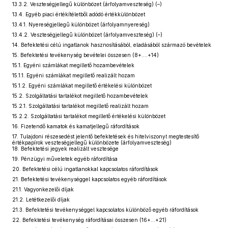
13.3.2. Veszteségjellegű különbözet (árfolyamveszteség) (–)
13.4. Egyéb piaci értékítéletből adódó értékkülönbözet
13.4.1. Nyereségjellegű különbözet (árfolyamnyereség)
13.4.2. Veszteségjellegű különbözet (árfolyamveszteség) (–)
14. Befektetési célú ingatlanok hasznosításából, eladásából származó bevételek
15. Befektetési tevékenység bevételei összesen (8+....+14)
15.1. Egyéni számlákat megillető hozambevételek
15.1.1. Egyéni számlákat megillető realizált hozam
15.1.2. Egyéni számlákat megillető értékelési különbözet
15.2. Szolgáltatási tartalékot megillető hozambevételek
15.2.1. Szolgáltatási tartalékot megillető realizált hozam
15.2.2. Szolgáltatási tartalékot megillető értékelési különbözet
16. Fizetendő kamatok és kamatjellegű ráfordítások
17. Tulajdoni részesedést jelentő befektetések és hitelviszonyt megtestesítő
értékpapírok veszteségjellegű különbözete (árfolyamveszteség)
18. Befektetési jegyek realizált vesztesége
19. Pénzügyi műveletek egyéb ráfordítása
20. Befektetési célú ingatlanokkal kapcsolatos ráfordítások
21. Befektetési tevékenységgel kapcsolatos egyéb ráfordítások
21.1. Vagyonkezelői díjak
21.2. Letétkezelői díjak
21.3. Befektetési tevékenységgel kapcsolatos különböző egyéb ráfordítások
22. Befektetési tevékenység ráfordításai összesen (16+...+21)