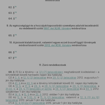
módosítása
75
62. §
76
63. §
77
64. §
9.
Az egészségügyi és a hozzájuk kapcsolódó személyes adatok kezeléséről
és védelméről szóló
1997. évi XLVII. törvény
módosítása
78
65. §
10.
A járások kialakításáról, valamint egyes ezzel összefüggő törvények
módosításáról szóló
2012. évi XCIII. törvény
módosítása
79
66. §
80
67. §
11.
Záró rendelkezések
68. §
(1)
Ez a törvény – a
(2)–(7) bekezdésben
meghatározott kivételekkel – a
kihirdetését követő harmadik napon lép hatályba.
(2)
A
3. §
, a
12. § (2) bekezdése
és a
29. § (2) bekezdése
2012. augusztus 1-
jén lép hatályba.
(3)
A
41. §
és a
49. §
az e törvény kihirdetését követő 30. napon lép hatályba.
(4)
A
13. §
, a
17. §
, a
26. §
, a
28. § (2) bekezdése
, a
29. § (3) bekezdése
, a
31–33. §
, a
34. § (1) bekezdés
a)
pontja
, a
34. § (2) bekezdése
és a
44. §
2012.
szeptember 1-jén lép hatályba.
(5)
A
14. §
, a
15. §
és a
25. §
2012. október 1-jén lép hatályba.
(6)
Az
5. §
, a
7–10. §
, a
11. § (2) bekezdése
, valamint a
12. § (3) és (6)
bekezdése
2013. január 1-jén lép hatályba.
(7)
A
12. § (4) és (7) bekezdése
2015. január 1-jén lép hatályba.