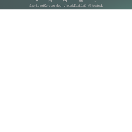
kattintva olvashat.
Szerkezet
Keresés
Megnyitottak
Eszköztár
Változások
Kapcsolat
Felhasználási feltételek
PDF
Akadálymentesítési nyilatkozat
Adatkezelési tájékoztató
©
A Nemzeti Jogszabálytárban elérhető szövegek