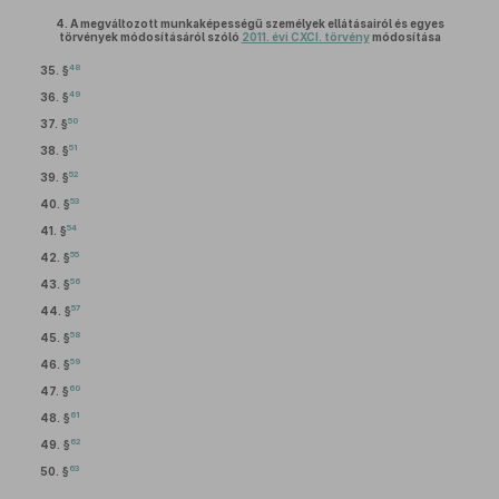
4.
A megváltozott munkaképességű személyek ellátásairól és egyes
törvények módosításáról szóló
2011. évi CXCI. törvény
módosítása
48
35. §
49
36. §
50
37. §
51
38. §
52
39. §
53
40. §
54
41. §
55
42. §
56
43. §
57
44. §
58
45. §
59
46. §
60
47. §
61
48. §
62
49. §
63
50. §