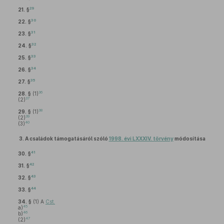
29
21. §
30
22. §
31
23. §
32
24. §
33
25. §
34
26. §
35
27. §
36
28. §
(1)
37
(2)
38
29. §
(1)
39
(2)
40
(3)
3.
A családok támogatásáról szóló
1998. évi LXXXIV. törvény
módosítása
41
30. §
42
31. §
43
32. §
44
33. §
34. §
(1)
A
Cst.
45
a)
46
b)
47
(2)