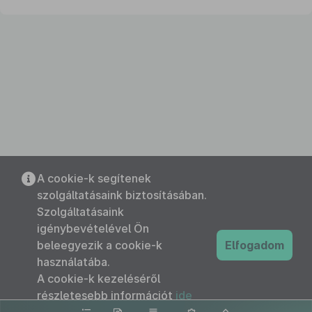
A cookie-k segítenek
szolgáltatásaink biztosításában.
Szolgáltatásaink
igénybevételével Ön
beleegyezik a cookie-k
Elfogadom
használatába.
A cookie-k kezeléséről
részletesebb információt
ide