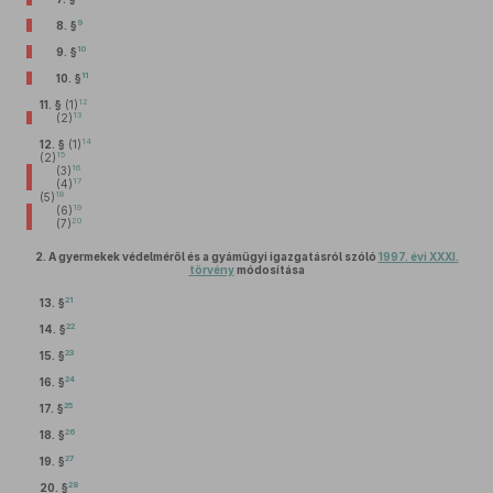
9
8. §
10
9. §
11
10. §
12
11. §
(1)
13
(2)
14
12. §
(1)
15
(2)
16
(3)
17
(4)
18
(5)
19
(6)
20
(7)
2.
A gyermekek védelméről és a gyámügyi igazgatásról szóló
1997. évi XXXI.
törvény
módosítása
21
13. §
22
14. §
23
15. §
24
16. §
25
17. §
26
18. §
27
19. §
28
20. §