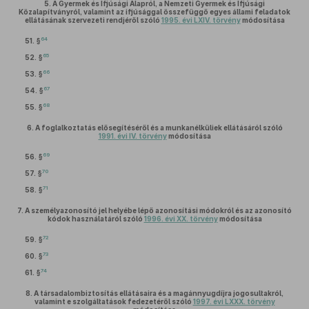
5.
A Gyermek és Ifjúsági Alapról, a Nemzeti Gyermek és Ifjúsági
Közalapítványról, valamint az ifjúsággal összefüggő egyes állami feladatok
ellátásának szervezeti rendjéről szóló
1995. évi LXIV. törvény
módosítása
64
51. §
65
52. §
66
53. §
67
54. §
68
55. §
6.
A foglalkoztatás elősegítéséről és a munkanélküliek ellátásáról szóló
1991. évi IV. törvény
módosítása
69
56. §
70
57. §
71
58. §
7.
A személyazonosító jel helyébe lépő azonosítási módokról és az azonosító
kódok használatáról szóló
1996. évi XX. törvény
módosítása
72
59. §
73
60. §
74
61. §
8.
A társadalombiztosítás ellátásaira és a magánnyugdíjra jogosultakról,
valamint e szolgáltatások fedezetéről szóló
1997. évi LXXX. törvény