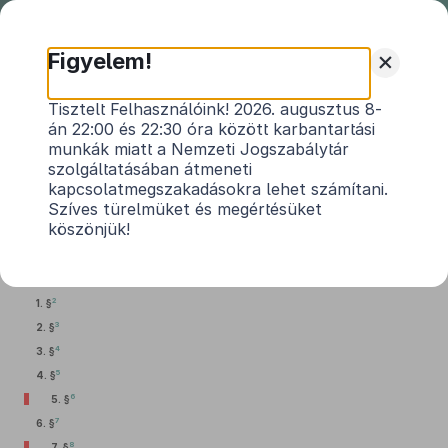
Nemzeti
Jogszabálytár
+
Figyelem!
2012. évi CXVIII. törvény
Tisztelt Felhasználóink! 2026. augusztus 8-
án 22:00 és 22:30 óra között karbantartási
egyes szociális tárgyú és egyéb kapcsolódó
munkák miatt a Nemzeti Jogszabálytár
1
törvények módosításáról
szolgáltatásában átmeneti
kapcsolatmegszakadásokra lehet számítani.
Hatályos: 2013. 01. 02. – 2016. 06. 30.
Szíves türelmüket és megértésüket
köszönjük!
1.
A szociális igazgatásról és szociális ellátásokról szóló
1993. évi III. törvény
módosítása
2
1. §
3
2. §
4
3. §
5
4. §
6
5. §
7
6. §
8
7. §