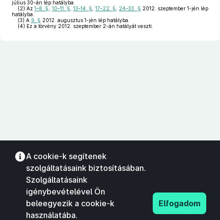
július 30-án lép hatályba.
(2)
Az
1–8. §
,
10–11. §
,
13–14. §
,
17–22. §
,
24–33. §
2012. szeptember 1-jén lép
hatályba.
(3)
A
9. §
2012. augusztus 1-jén lép hatályba.
(4)
Ez a törvény 2012. szeptember 2-án hatályát veszti.
A cookie-k segítenek
szolgáltatásaink biztosításában.
Szolgáltatásaink
igénybevételével Ön
beleegyezik a cookie-k
Elfogadom
használatába.