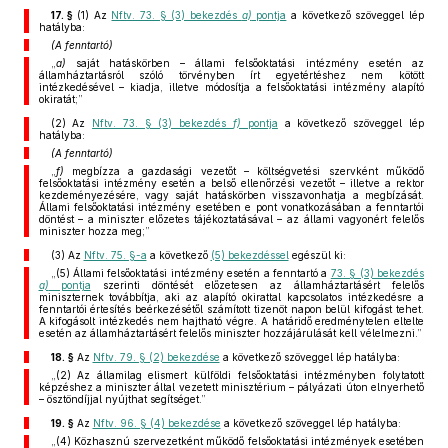
17. §
(1)
Az
Nftv. 73. § (3) bekezdés
a)
pontja
a következő szöveggel lép
hatályba:
(A fenntartó)
„
a)
saját hatáskörben – állami felsőoktatási intézmény esetén az
államháztartásról szóló törvényben írt egyetértéshez nem kötött
intézkedésével – kiadja, illetve módosítja a felsőoktatási intézmény alapító
okiratát;”
(2)
Az
Nftv. 73. § (3) bekezdés
f)
pontja
a következő szöveggel lép
hatályba:
(A fenntartó)
„
f)
megbízza a gazdasági vezetőt – költségvetési szervként működő
felsőoktatási intézmény esetén a belső ellenőrzési vezetőt – illetve a rektor
kezdeményezésére, vagy saját hatáskörben visszavonhatja a megbízását.
Állami felsőoktatási intézmény esetében e pont vonatkozásában a fenntartói
döntést – a miniszter előzetes tájékoztatásával – az állami vagyonért felelős
miniszter hozza meg;”
(3)
Az
Nftv. 75. §-a
a következő
(5) bekezdéssel
egészül ki:
„(5) Állami felsőoktatási intézmény esetén a fenntartó a
73. § (3) bekezdés
a)
pontja
szerinti döntését előzetesen az államháztartásért felelős
miniszternek továbbítja, aki az alapító okirattal kapcsolatos intézkedésre a
fenntartói értesítés beérkezésétől számított tizenöt napon belül kifogást tehet.
A kifogásolt intézkedés nem hajtható végre. A határidő eredménytelen eltelte
esetén az államháztartásért felelős miniszter hozzájárulását kell vélelmezni.”
18. §
Az
Nftv. 79. § (2) bekezdése
a következő szöveggel lép hatályba:
„(2) Az államilag elismert külföldi felsőoktatási intézményben folytatott
képzéshez a miniszter által vezetett minisztérium – pályázati úton elnyerhető
– ösztöndíjjal nyújthat segítséget.”
19. §
Az
Nftv. 96. § (4) bekezdése
a következő szöveggel lép hatályba:
„(4) Közhasznú szervezetként működő felsőoktatási intézmények esetében