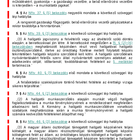
működéséért, gyakorolja – a gazdasági vezetőre, a belső ellenőrzési vezetőre
is kiterjedően – a munkáltatói jogokat.”
4. §
Az
Nftv. 37. § (5) bekezdés
negyedik mondata a következő szöveggel
lép hatályba:
„A rangsorolt gazdasági főigazgatói, belső ellenőrzési vezetői pályázatokat a
rektor továbbítja a fenntartónak.”
5. §
Az
Nftv. 39. § (3) bekezdése
a következő szöveggel lép hatályba:
„(3) A hallgatói jogviszony a felvételről vagy az átvételről szóló döntés
alapján, a beiratkozással jön létre. A beiratkozást megelőzően a
15. § (2)–(6)
bekezdésben
meghatározott képzésben részt vevő hallgatóval hallgatói
ösztöndíjszerződést, illetve az önköltség fizetése mellett folytatott képzés
tekintetében hallgatói képzési szerződést kell kötni. A hallgatói szerződések
nyilvántartásáért felelős szerv által nyilvántartott személyes adatokat, az
adatkezelés célját, időtartamát, továbbításának feltételeit az
5. melléklet
tartalmazza.”
6. §
Az
Nftv. 40. § (1) bekezdés
első mondata a következő szöveggel lép
hatályba:
„A felsőoktatási szakképzésre történő felvétel feltétele az érettségi vizsga
sikeres teljesítése.”
7. §
Az
Nftv. 44. § (2) bekezdése
a következő szöveggel lép hatályba:
„(2) A hallgatói munkaszerződés alapján munkát végző hallgató
foglalkoztatására a munka törvénykönyvének a rendelkezéseit megfelelően
alkalmazni kell. A Kormány a hallgatói munkaszerződésre vonatkozó
szabályok meghatározása során a munka törvénykönyvénél a hallgató
számára kedvezőbb feltételeket állapíthat meg.”
8. §
Az
Nftv. 46. § (3) bekezdése
a következő szöveggel lép hatályba:
„(3) A magyar állami ösztöndíjjal támogatott hallgató képzésének teljes
költségét, a magyar állami részösztöndíjjal támogatott hallgató képzési
költségének felét az állam, az önköltséges képzés költségeit a hallgató viseli.
A magyar állami (rész)ösztöndíjjal támogatott képzésre tekintettel a hallgatói