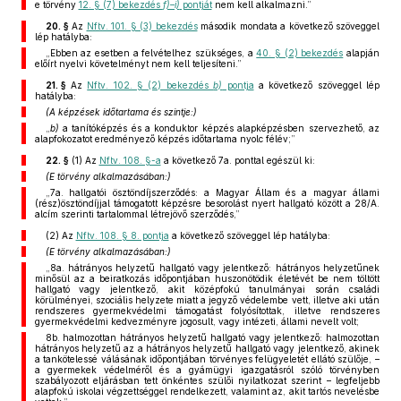
e törvény
12. § (7) bekezdés
f)–i)
pontját
nem kell alkalmazni.”
20. §
Az
Nftv. 101. § (3) bekezdés
második mondata a következő szöveggel
lép hatályba:
„Ebben az esetben a felvételhez szükséges, a
40. § (2) bekezdés
alapján
előírt nyelvi követelményt nem kell teljesíteni.”
21. §
Az
Nftv. 102. § (2) bekezdés
b)
pontja
a következő szöveggel lép
hatályba:
(A képzések időtartama és szintje:)
„
b)
a tanítóképzés és a konduktor képzés alapképzésben szervezhető, az
alapfokozatot eredményező képzés időtartama nyolc félév;”
22. §
(1)
Az
Nftv. 108. §-a
a következő 7a. ponttal egészül ki:
(E törvény alkalmazásában:)
„7a. hallgatói ösztöndíjszerződés: a Magyar Állam és a magyar állami
(rész)ösztöndíjjal támogatott képzésre besorolást nyert hallgató között a 28/A.
alcím szerinti tartalommal létrejövő szerződés,”
(2)
Az
Nftv. 108. § 8. pontja
a következő szöveggel lép hatályba:
(E törvény alkalmazásában:)
„8a. hátrányos helyzetű hallgató vagy jelentkező: hátrányos helyzetűnek
minősül az a beiratkozás időpontjában huszonötödik életévét be nem töltött
hallgató vagy jelentkező, akit középfokú tanulmányai során családi
körülményei, szociális helyzete miatt a jegyző védelembe vett, illetve aki után
rendszeres gyermekvédelmi támogatást folyósítottak, illetve rendszeres
gyermekvédelmi kedvezményre jogosult, vagy intézeti, állami nevelt volt;
8b. halmozottan hátrányos helyzetű hallgató vagy jelentkező: halmozottan
hátrányos helyzetű az a hátrányos helyzetű hallgató vagy jelentkező, akinek
a tankötelessé válásának időpontjában törvényes felügyeletét ellátó szülője, –
a gyermekek védelméről és a gyámügyi igazgatásról szóló törvényben
szabályozott eljárásban tett önkéntes szülői nyilatkozat szerint – legfeljebb
alapfokú iskolai végzettséggel rendelkezett, valamint az, akit tartós nevelésbe