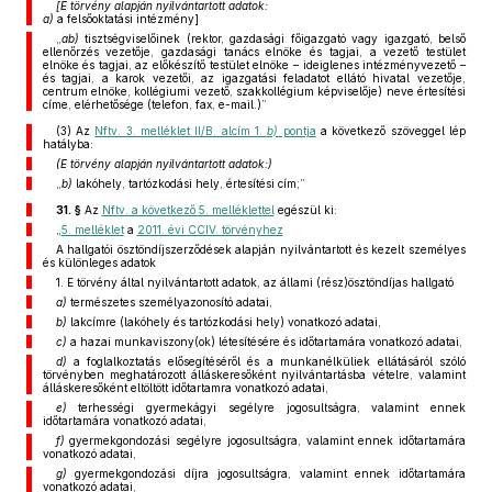
[E törvény alapján nyilvántartott adatok:
a)
a felsőoktatási intézmény]
„
ab)
tisztségviselőinek (rektor, gazdasági főigazgató vagy igazgató, belső
ellenőrzés vezetője, gazdasági tanács elnöke és tagjai, a vezető testület
elnöke és tagjai, az előkészítő testület elnöke – ideiglenes intézményvezető –
és tagjai, a karok vezetői, az igazgatási feladatot ellátó hivatal vezetője,
centrum elnöke, kollégiumi vezető, szakkollégium képviselője) neve értesítési
címe, elérhetősége (telefon, fax, e-mail.)”
(3)
Az
Nftv. 3. melléklet II/B. alcím 1.
b)
pontja
a következő szöveggel lép
hatályba:
(E törvény alapján nyilvántartott adatok:)
„
b)
lakóhely, tartózkodási hely, értesítési cím;”
31. §
Az
Nftv. a következő 5. melléklettel
egészül ki:
„
5. melléklet
a
2011. évi CCIV. törvényhez
A hallgatói ösztöndíjszerződések alapján nyilvántartott és kezelt személyes
és különleges adatok
1. E törvény által nyilvántartott adatok, az állami (rész)ösztöndíjas hallgató
a)
természetes személyazonosító adatai,
b)
lakcímre (lakóhely és tartózkodási hely) vonatkozó adatai,
c)
a hazai munkaviszony(ok) létesítésére és időtartamára vonatkozó adatai,
d)
a foglalkoztatás elősegítéséről és a munkanélküliek ellátásáról szóló
törvényben meghatározott álláskeresőként nyilvántartásba vételre, valamint
álláskeresőként eltöltött időtartamra vonatkozó adatai,
e)
terhességi gyermekágyi segélyre jogosultságra, valamint ennek
időtartamára vonatkozó adatai,
f)
gyermekgondozási segélyre jogosultságra, valamint ennek időtartamára
vonatkozó adatai,
g)
gyermekgondozási díjra jogosultságra, valamint ennek időtartamára
vonatkozó adatai,