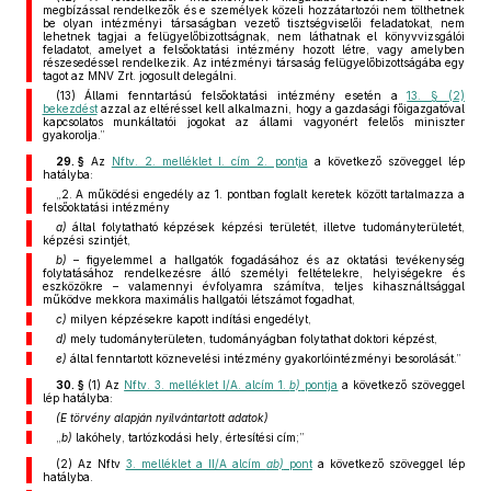
megbízással rendelkezők és e személyek közeli hozzátartozói nem tölthetnek
be olyan intézményi társaságban vezető tisztségviselői feladatokat, nem
lehetnek tagjai a felügyelőbizottságnak, nem láthatnak el könyvvizsgálói
feladatot, amelyet a felsőoktatási intézmény hozott létre, vagy amelyben
részesedéssel rendelkezik. Az intézményi társaság felügyelőbizottságába egy
tagot az MNV Zrt. jogosult delegálni.
(13) Állami fenntartású felsőoktatási intézmény esetén a
13. § (2)
bekezdést
azzal az eltéréssel kell alkalmazni, hogy a gazdasági főigazgatóval
kapcsolatos munkáltatói jogokat az állami vagyonért felelős miniszter
gyakorolja.”
29. §
Az
Nftv. 2. melléklet I. cím 2. pontja
a következő szöveggel lép
hatályba:
„2. A működési engedély az 1. pontban foglalt keretek között tartalmazza a
felsőoktatási intézmény
a)
által folytatható képzések képzési területét, illetve tudományterületét,
képzési szintjét,
b)
– figyelemmel a hallgatók fogadásához és az oktatási tevékenység
folytatásához rendelkezésre álló személyi feltételekre, helyiségekre és
eszközökre – valamennyi évfolyamra számítva, teljes kihasználtsággal
működve mekkora maximális hallgatói létszámot fogadhat,
c)
milyen képzésekre kapott indítási engedélyt,
d)
mely tudományterületen, tudományágban folytathat doktori képzést,
e)
által fenntartott köznevelési intézmény gyakorlóintézményi besorolását.”
30. §
(1)
Az
Nftv. 3. melléklet I/A. alcím 1.
b)
pontja
a következő szöveggel
lép hatályba:
(E törvény alapján nyilvántartott adatok)
„
b)
lakóhely, tartózkodási hely, értesítési cím;”
(2)
Az Nftv
3. melléklet a II/A alcím
ab)
pont
a következő szöveggel lép
hatályba.