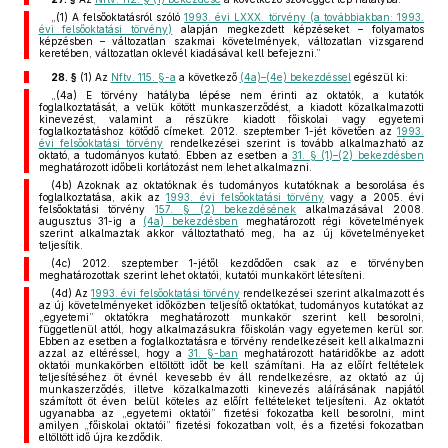
„(1) A felsőoktatásról szóló
1993. évi LXXX. törvény (a továbbiakban: 1993.
évi felsőoktatási törvény)
alapján megkezdett képzéseket – folyamatos
képzésben – változatlan szakmai követelmények, változatlan vizsgarend
keretében, változatlan oklevél kiadásával kell befejezni.”
28. §
(1)
Az
Nftv. 115. §-a
a következő
(4a)–(4e) bekezdéssel
egészül ki:
„(4a) E törvény hatályba lépése nem érinti az oktatók, a kutatók
foglalkoztatását, a velük kötött munkaszerződést, a kiadott közalkalmazotti
kinevezést, valamint a részükre kiadott főiskolai vagy egyetemi
foglalkoztatáshoz kötődő címeket. 2012. szeptember 1-jét követően az
1993.
évi felsőoktatási törvény
rendelkezései szerint is tovább alkalmazható az
oktató, a tudományos kutató. Ebben az esetben a
31. § (1)–(2) bekezdésben
meghatározott időbeli korlátozást nem lehet alkalmazni.
(4b) Azoknak az oktatóknak és tudományos kutatóknak a besorolása és
foglalkoztatása, akik az
1993. évi felsőoktatási törvény
vagy a 2005. évi
felsőoktatási törvény
157. § (2) bekezdésének
alkalmazásával 2008.
augusztus 31-ig a
(4a) bekezdésben
meghatározott régi követelmények
szerint alkalmaztak akkor változtatható meg, ha az új követelményeket
teljesítik.
(4c) 2012. szeptember 1-jétől kezdődően csak az e törvényben
meghatározottak szerint lehet oktatói, kutatói munkakört létesíteni.
(4d) Az
1993. évi felsőoktatási törvény
rendelkezései szerint alkalmazott és
az új követelményeket időközben teljesítő oktatókat, tudományos kutatókat az
„egyetemi” oktatókra meghatározott munkakör szerint kell besorolni,
függetlenül attól, hogy alkalmazásukra főiskolán vagy egyetemen kerül sor.
Ebben az esetben a foglalkoztatásra e törvény rendelkezéseit kell alkalmazni
azzal az eltéréssel, hogy a
31. §-ban
meghatározott határidőkbe az adott
oktatói munkakörben eltöltött időt be kell számítani. Ha az előírt feltételek
teljesítéséhez öt évnél kevesebb év áll rendelkezésre, az oktató az új
munkaszerződés, illetve közalkalmazotti kinevezés aláírásának napjától
számított öt éven belül köteles az előírt feltételeket teljesíteni. Az oktatót
ugyanabba az „egyetemi oktatói” fizetési fokozatba kell besorolni, mint
amilyen „főiskolai oktatói” fizetési fokozatban volt, és a fizetési fokozatban
eltöltött idő újra kezdődik.