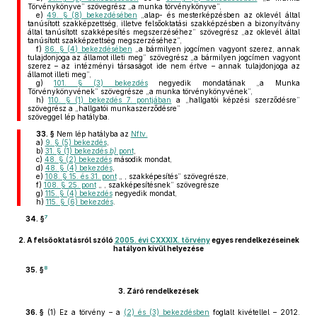
Törvénykönyve” szövegrész „a munka törvénykönyve”,
e)
49. § (8) bekezdésében
„alap- és mesterképzésben az oklevél által
tanúsított szakképzettség, illetve felsőoktatási szakképzésben a bizonyítvány
által tanúsított szakképesítés megszerzéséhez” szövegrész „az oklevél által
tanúsított szakképzettség megszerzéséhez”,
f)
86. § (4) bekezdésében
„a bármilyen jogcímen vagyont szerez, annak
tulajdonjoga az államot illeti meg” szövegrész „a bármilyen jogcímen vagyont
szerez – az intézményi társaságot ide nem értve – annak tulajdonjoga az
államot illeti meg”,
g)
101. § (3) bekezdés
negyedik mondatának „a Munka
Törvénykönyvének” szövegrésze „a munka törvénykönyvének”,
h)
110. § (1) bekezdés 7. pontjában
a „hallgatói képzési szerződésre”
szövegrész a „hallgatói munkaszerződésre”
szöveggel lép hatályba.
33. §
Nem lép hatályba az
Nftv.
a)
9. § (5) bekezdés
,
b)
31. § (1) bekezdés
b)
pont
,
c)
48. § (2) bekezdés
második mondat,
d)
48. § (4) bekezdés
,
e)
108. § 15. és 31. pont
„ , szakképesítés” szövegrésze,
f)
108. § 25. pont
„ , szakképesítésnek” szövegrésze
g)
115. § (4) bekezdés
negyedik mondat,
h)
115. § (6) bekezdés
.
7
34. §
2.
A felsőoktatásról szóló
2005. évi CXXXIX. törvény
egyes rendelkezéseinek
hatályon kívül helyezése
8
35. §
3.
Záró rendelkezések
36. §
(1)
Ez a törvény – a
(2) és (3) bekezdésben
foglalt kivétellel – 2012.