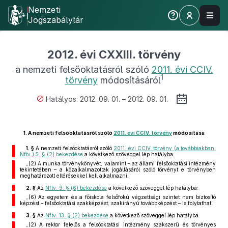
Nemzeti
Jogszabálytár
2012. évi CXXIII. törvény
a nemzeti felsőoktatásról szóló
2011. évi CCIV.
1
törvény
módosításáról
Hatályos: 2012. 09. 01. – 2012. 09. 01.
1.
A nemzeti felsőoktatásról szóló
2011. évi CCIV. törvény
módosítása
1. §
A nemzeti felsőoktatásról szóló
2011. évi CCIV. törvény (a továbbiakban:
Nftv.) 5. § (2) bekezdése
a következő szöveggel lép hatályba:
„(2) A munka törvénykönyvét, valamint – az állami felsőoktatási intézmény
tekintetében – a közalkalmazottak jogállásáról szóló törvényt e törvényben
meghatározott eltérésekkel kell alkalmazni.”
2. §
Az
Nftv. 9. § (6) bekezdése
a következő szöveggel lép hatályba:
„(6) Az egyetem és a főiskola felsőfokú végzettségi szintet nem biztosító
képzést – felsőoktatási szakképzést, szakirányú továbbképzést – is folytathat.”
3. §
Az
Nftv. 13. § (2) bekezdése
a következő szöveggel lép hatályba:
„(2) A rektor felelős a felsőoktatási intézmény szakszerű és törvényes