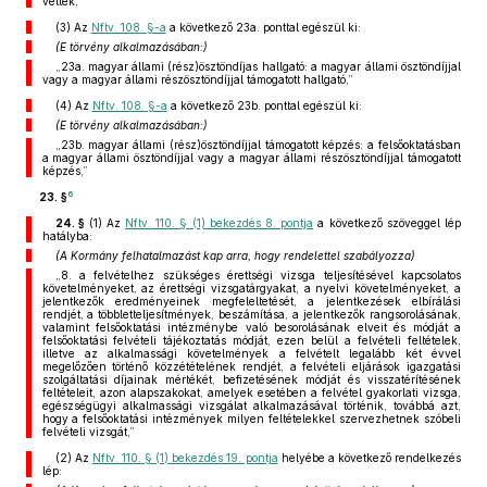
vettek,”
(3)
Az
Nftv. 108. §-a
a következő 23a. ponttal egészül ki:
(E törvény alkalmazásában:)
„23a. magyar állami (rész)ösztöndíjas hallgató: a magyar állami ösztöndíjjal
vagy a magyar állami részösztöndíjjal támogatott hallgató,”
(4)
Az
Nftv. 108. §-a
a következő 23b. ponttal egészül ki:
(E törvény alkalmazásában:)
„23b. magyar állami (rész)ösztöndíjjal támogatott képzés: a felsőoktatásban
a magyar állami ösztöndíjjal vagy a magyar állami részösztöndíjjal támogatott
képzés,”
6
23. §
24. §
(1)
Az
Nftv. 110. § (1) bekezdés 8. pontja
a következő szöveggel lép
hatályba:
(A Kormány felhatalmazást kap arra, hogy rendelettel szabályozza)
„8. a felvételhez szükséges érettségi vizsga teljesítésével kapcsolatos
követelményeket, az érettségi vizsgatárgyakat, a nyelvi követelményeket, a
jelentkezők eredményeinek megfeleltetését, a jelentkezések elbírálási
rendjét, a többletteljesítmények, beszámítása, a jelentkezők rangsorolásának,
valamint felsőoktatási intézménybe való besorolásának elveit és módját a
felsőoktatási felvételi tájékoztatás módját, ezen belül a felvételi feltételek,
illetve az alkalmassági követelmények a felvételt legalább két évvel
megelőzően történő közzétételének rendjét, a felvételi eljárások igazgatási
szolgáltatási díjainak mértékét, befizetésének módját és visszatérítésének
feltételeit, azon alapszakokat, amelyek esetében a felvétel gyakorlati vizsga,
egészségügyi alkalmassági vizsgálat alkalmazásával történik, továbbá azt,
hogy a felsőoktatási intézmények milyen feltételekkel szervezhetnek szóbeli
felvételi vizsgát,”
(2)
Az
Nftv. 110. § (1) bekezdés 19. pontja
helyébe a következő rendelkezés
lép: