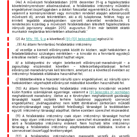
(4e) A művészeti felsőoktatásban 2018. december 31-ig a foglalkoztatási
követelményrendszer alkalmazásával, a felsőoktatási intézmény működési
engedélyével összefüggésben a doktori fokozattal egyenértékű a Kossuth-díj,
valamint a kormányrendelet vagy miniszteri rendelet alapján adományozott
művészeti díj, annak tekintetében, aki a díj tulajdonosa, feltéve, hogy az
érintett legalább alapképzésben szerzett oklevéllel rendelkezik. E
rendelkezés kizárólag a művészeti felsőoktatásban létesített foglalkoztatásra
irányuló jogviszony alapján 2012. augusztus 31-én már betöltött oktatói
munkakör megtartása tekintetében alkalmazható.”
(2)
Az
Nftv. 115. §-a
a következő
(9)–(13) bekezdéssel
egészül ki:
„(9) Az állami fenntartású felsőoktatási intézmény
a)
vezetője a kiemelt előirányzatok között év közben, saját hatáskörben a
feladatellátáshoz szükséges mértékben – a kincstár és a fenntartó egyidejű
értesítése mellett – átcsoportosítást hajthat végre;
b)
a költségvetési év végén keletkezett előirányzat-maradványát – a
jogosultsági elszámolást követően – kötelezettségvállalással terhelt
előirányzat-maradványnak kell tekinteni, amelyet az a következő években az
intézményi feladatok ellátására használhat fel;
c)
többletbevétele a fejezetet irányító szerv engedélyével, az irányító szerv
hatáskörében végrehajtott előirányzat módosítást követően használható fel.
(10) Az állami fenntartású felsőoktatási intézmény kincstárnál vezetett
külön fizetési számlájának egyenlege, valamint a
(9) bekezdés
b)
pontjában
meghatározott maradvány, illetve az e törvényben meghatározott gazdasági
társaságtól kapott osztalék terhére tulajdonosi joggyakorló szervezet
engedélyéhez, jóváhagyásához nem kötött döntésével zártkörűen működő
részvénytársaságot vagy korlátolt felelősségű társaságot (a továbbiakban
együtt: intézményi társaság) alapíthat, illetve ezekben szerezhet részesedést.
(11) A felsőoktatási intézmény csak olyan intézményi társaságot hozhat
létre, vagy olyan intézményi társaságban szerezhet részesedést, amely nem
sérti a felsőoktatási intézmény érdekeit. Nem hozható létre intézményi
társaság a felsőoktatási intézmény alapfeladatainak ellátására, kivéve a
szervezéssel összefüggő tevékenységet.
(12) A felsőoktatási intézményben magasabb vezetői és vezetői