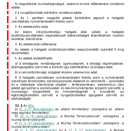
h)
megváltozott munkaképességre, valamint ennek időtartamára vonatkozó
adatai,
i)
a nyugdíjkorhatár elérésére vonatkozó adata.
2. Az 1. pontban megjelölt adatok kezelésére jogosult a hallgatói
szerződések nyilvántartásáért felelős szerv.
3. Az adatkezelés célja:
Az állami (rész)ösztöndíjas hallgató által vállalt, a hallgatói
ösztöndíjszerződésben meghatározott kötelezettségek teljesítésének nyomon
követése, ellenőrzése.
4. Az adatkezelés időtartama:
Az adatok a hallgatói ösztöndíjszerződés megszűnésétől számított 5 évig
kezelhetőek.
5. Az adatok továbbíthatók:
a)
a bíróságnak, rendőrségnek, ügyészségnek, a bírósági végrehajtónak,
államigazgatási szervnek a konkrét ügy eldöntéséhez szükséges adat;
b)
a nemzetbiztonsági szolgálat részére valamennyi adat.
6. A hallgatói szerződések nyilvántartásáért felelős szerv a nyilvántartott
személyek természetes személyazonosító adatairól és lakcíméről – azonosítás
és a változások ellenőrzése céljából – térítésmentesen, elektronikus úton
adatot igényelhet a személyiadat- és lakcímnyilvántartás központi szervétől, a
munkaügyi központoktól és kirendeltségektől, a kincstártól, az
egészségbiztosítási szervtől, a nyugdíjbiztosítási igazgatási szervtől, az
adóhatóságtól.”
32. §
Az
Nftv.
a)
10. § (1) bekezdésében
az „állami fenntartású” szövegrész az „állami
vagy egyházi fenntartású”,
b)
24. § (4) bekezdésében
„a Munka Törvénykönyvét” szövegrész „a
munka törvénykönyvét”,
c)
31. § (5) bekezdésében
„a Munka Törvénykönyvében” szövegrész „a
munka törvénykönyvében”,
d)
31. § (5) bekezdésében
és a
37. § (7) bekezdésében
„a Munka