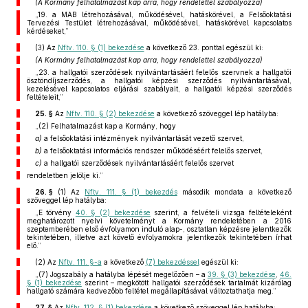
(A Kormány felhatalmazást kap arra, hogy rendelettel szabályozza)
„19. a MAB létrehozásával, működésével, hatáskörével, a Felsőoktatási
Tervezési Testület létrehozásával, működésével, hatáskörével kapcsolatos
kérdéseket,”
(3)
Az
Nftv. 110. § (1) bekezdése
a következő 23. ponttal egészül ki:
(A Kormány felhatalmazást kap arra, hogy rendelettel szabályozza)
„23. a hallgatói szerződések nyilvántartásáért felelős szervnek a hallgatói
ösztöndíjszerződés, a hallgatói képzési szerződés nyilvántartásával,
kezelésével kapcsolatos eljárási szabályait, a hallgatói képzési szerződés
feltételeit,”
25. §
Az
Nftv. 110. § (2) bekezdése
a következő szöveggel lép hatályba:
„(2) Felhatalmazást kap a Kormány, hogy
a)
a felsőoktatási intézmények nyilvántartását vezető szervet,
b)
a felsőoktatási információs rendszer működéséért felelős szervet,
c)
a hallgatói szerződések nyilvántartásáért felelős szervet
rendeletben jelölje ki.”
26. §
(1)
Az
Nftv. 111. § (1) bekezdés
második mondata a következő
szöveggel lép hatályba:
„E törvény
40. § (2) bekezdése
szerint, a felvételi vizsga feltételeként
meghatározott nyelvi követelményt a Kormány rendeletében a 2016
szeptemberében első évfolyamon induló alap-, osztatlan képzésre jelentkezők
tekintetében, illetve azt követő évfolyamokra jelentkezők tekintetében írhat
elő.”
(2)
Az
Nftv. 111. §-a
a következő
(7) bekezdéssel
egészül ki:
„(7) Jogszabály a hatályba lépését megelőzően – a
39. § (3) bekezdése
,
46.
§ (1) bekezdése
szerint – megkötött hallgatói szerződések tartalmát kizárólag
hallgató számára kedvezőbb feltétel megállapításával változtathatja meg.”
27. §
Az
Nftv. 112. § (1) bekezdése
a következő szöveggel lép hatályba: