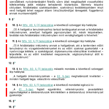
szerződések nyilvántartásáért felelős szerv által megállapított visszafizetési
kötelezettség adók módjára behajtandó köztartozás. Bármely képzési
ciklusban, felsőoktatási szakképzésben, szakirányú továbbképzésben részt
vevő hallgató lehet magyar állami (rész)ösztöndíjjal támogatott, függetlenül
annak munkarendjétől.”
2
9. §
10. §
Az
Nftv. 49. § (3) bekezdése
a következő szöveggel lép hatályba:
„(3) A hallgató a tanulmányaihoz tartozó tantárgyakat annak a felsőoktatási
intézménynek, amellyel hallgatói jogviszonyban áll, másik képzésében,
továbbá más felsőoktatási intézményben mint vendéghallgató is felveheti.”
11. §
Az
Nftv. 50. § (1) bekezdése
a következő szöveggel lép hatályba:
„(1) A felsőoktatási intézmény annak a hallgatónak, aki a tantervben előírt
tanulmányi és vizsgakövetelményeket és az előírt szakmai gyakorlatot – a
nyelvvizsga letétele, a szakdolgozat, diplomamunka elkészítése kivételével –
teljesítette, és az előírt krediteket megszerezte, végbizonyítványt állít ki
(abszolutórium).”
3
12. §
13. §
Az
Nftv. 60. § (1) bekezdés
második mondata a következő szöveggel
lép hatályba:
„A hallgatói önkormányzatnak – a
63. §-ban
meghatározott kivétellel –
minden hallgató tagja, választó és választható.”
14. §
Az
Nftv. 63. § (1) bekezdése
a következő mondattal egészül ki:
„A
61. §-ban
foglalt egyetértési, véleményezési, javaslattételi
jogosultságokat a doktoranduszok tekintetében a doktorandusz önkormányzat
gyakorolja.”
4
15. §
5
16. §