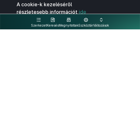
A cookie-k kezeléséről
részletesebb információt
ide
kattintva olvashat.
Szerkezet
Keresés
Megnyitottak
Eszköztár
Változások
Kapcsolat
Felhasználási feltételek
PDF
Akadálymentesítési nyilatkozat