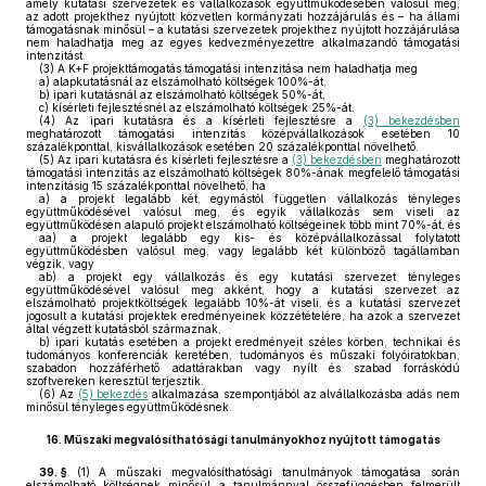
amely kutatási szervezetek és vállalkozások együttműködésében valósul meg,
az adott projekthez nyújtott közvetlen kormányzati hozzájárulás és – ha állami
támogatásnak minősül – a kutatási szervezetek projekthez nyújtott hozzájárulása
nem haladhatja meg az egyes kedvezményezettre alkalmazandó támogatási
intenzitást.
(3)
A K+F projekttámogatás támogatási intenzitása nem haladhatja meg
a)
alapkutatásnál az elszámolható költségek 100%-át,
b)
ipari kutatásnál az elszámolható költségek 50%-át,
c)
kísérleti fejlesztésnél az elszámolható költségek 25%-át.
(4)
Az ipari kutatásra és a kísérleti fejlesztésre a
(3) bekezdésben
meghatározott támogatási intenzitás középvállalkozások esetében 10
százalékponttal, kisvállalkozások esetében 20 százalékponttal növelhető.
(5)
Az ipari kutatásra és kísérleti fejlesztésre a
(3) bekezdésben
meghatározott
támogatási intenzitás az elszámolható költségek 80%-ának megfelelő támogatási
intenzitásig 15 százalékponttal növelhető, ha
a)
a projekt legalább két, egymástól független vállalkozás tényleges
együttműködésével valósul meg, és egyik vállalkozás sem viseli az
együttműködésen alapuló projekt elszámolható költségeinek több mint 70%-át, és
aa)
a projekt legalább egy kis- és középvállalkozással folytatott
együttműködésben valósul meg, vagy legalább két különböző tagállamban
végzik, vagy
ab)
a projekt egy vállalkozás és egy kutatási szervezet tényleges
együttműködésével valósul meg akként, hogy a kutatási szervezet az
elszámolható projektköltségek legalább 10%-át viseli, és a kutatási szervezet
jogosult a kutatási projektek eredményeinek közzétételére, ha azok a szervezet
által végzett kutatásból származnak,
b)
ipari kutatás esetében a projekt eredményeit széles körben, technikai és
tudományos konferenciák keretében, tudományos és műszaki folyóiratokban,
szabadon hozzáférhető adattárakban vagy nyílt és szabad forráskódú
szoftvereken keresztül terjesztik.
(6)
Az
(5) bekezdés
alkalmazása szempontjából az alvállalkozásba adás nem
minősül tényleges együttműködésnek.
16.
Műszaki megvalósíthatósági tanulmányokhoz nyújtott támogatás
39. §
(1)
A műszaki megvalósíthatósági tanulmányok támogatása során
elszámolható költségnek minősül a tanulmánnyal összefüggésben felmerült