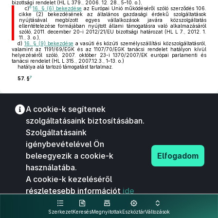
bizottsági rendelet (HL L 379., 2006. 12. 28., 5–10. o.),
6
c)
16. § (6) bekezdése
az Európai Unió működéséről szóló szerződés 106.
cikke (2) bekezdésének az általános gazdasági érdekű szolgáltatások
nyújtásával megbízott egyes vállalkozások javára közszolgáltatás
ellentételezése formájában nyújtott állami támogatásra való alkalmazásáról
szóló, 2011. december 20-i 2012/21/EU bizottsági határozat (HL L 7., 2012. 1.
11., 3. o.),
d)
16. § (9) bekezdése
a vasúti és közúti személyszállítási közszolgáltatásról,
valamint az 1191/69/EGK és az 1107/70/EGK tanácsi rendelet hatályon kívül
helyezéséről szóló, 2007. október 23-i 1370/2007/EK európai parlamenti és
tanácsi rendelet (HL L 315., 2007.12.3., 1–13. o.)
hatálya alá tartozó támogatást tartalmaz.
7
57. §
A cookie-k segítenek
szolgáltatásaink biztosításában.
Szolgáltatásaink
igénybevételével Ön
beleegyezik a cookie-k
Elfogadom
használatába.
A cookie-k kezeléséről
részletesebb információt
ide
kattintva olvashat.
Szerkezet
Keresés
Megnyitottak
Eszköztár
Változások