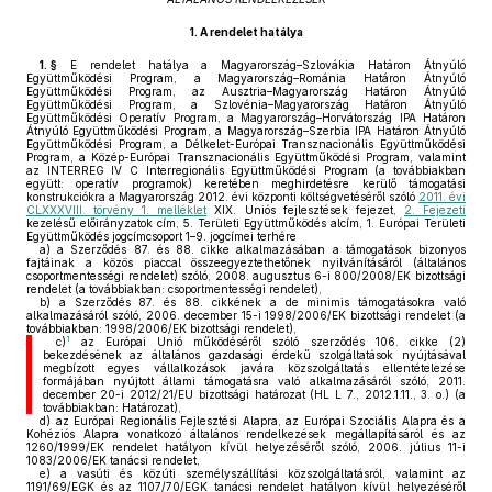
1.
A rendelet hatálya
1. §
E rendelet hatálya a Magyarország–Szlovákia Határon Átnyúló
Együttműködési Program, a Magyarország–Románia Határon Átnyúló
Együttműködési Program, az Ausztria–Magyarország Határon Átnyúló
Együttműködési Program, a Szlovénia–Magyarország Határon Átnyúló
Együttműködési Operatív Program, a Magyarország–Horvátország IPA Határon
Átnyúló Együttműködési Program, a Magyarország–Szerbia IPA Határon Átnyúló
Együttműködési Program, a Délkelet-Európai Transznacionális Együttműködési
Program, a Közép-Európai Transznacionális Együttműködési Program, valamint
az INTERREG IV C Interregionális Együttműködési Program (a továbbiakban
együtt: operatív programok) keretében meghirdetésre kerülő támogatási
konstrukciókra a Magyarország 2012. évi központi költségvetéséről szóló
2011. évi
CLXXXVIII. törvény 1. melléklet
XIX. Uniós fejlesztések fejezet,
2. Fejezeti
kezelésű előirányzatok cím, 5. Területi Együttműködés alcím, 1. Európai Területi
Együttműködés jogcímcsoport 1–9. jogcímei terhére
a)
a Szerződés 87. és 88. cikke alkalmazásában a támogatások bizonyos
fajtáinak a közös piaccal összeegyeztethetőnek nyilvánításáról (általános
csoportmentességi rendelet) szóló, 2008. augusztus 6-i 800/2008/EK bizottsági
rendelet (a továbbiakban: csoportmentességi rendelet),
b)
a Szerződés 87. és 88. cikkének a de minimis támogatásokra való
alkalmazásáról szóló, 2006. december 15-i 1998/2006/EK bizottsági rendelet (a
továbbiakban: 1998/2006/EK bizottsági rendelet),
1
c)
az Európai Unió működéséről szóló szerződés 106. cikke (2)
bekezdésének az általános gazdasági érdekű szolgáltatások nyújtásával
megbízott egyes vállalkozások javára közszolgáltatás ellentételezése
formájában nyújtott állami támogatásra való alkalmazásáról szóló, 2011.
december 20-i 2012/21/EU bizottsági határozat (HL L 7., 2012.1.11., 3. o.) (a
továbbiakban: Határozat),
d)
az Európai Regionális Fejlesztési Alapra, az Európai Szociális Alapra és a
Kohéziós Alapra vonatkozó általános rendelkezések megállapításáról és az
1260/1999/EK rendelet hatályon kívül helyezéséről szóló, 2006. július 11-i
1083/2006/EK tanácsi rendelet,
e)
a vasúti és közúti személyszállítási közszolgáltatásról, valamint az
1191/69/EGK és az 1107/70/EGK tanácsi rendelet hatályon kívül helyezéséről