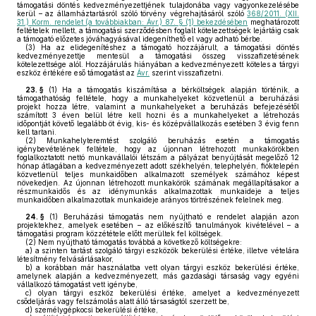
támogatási döntés kedvezményezettjének tulajdonába vagy vagyonkezelésébe
kerül – az államháztartásról szóló törvény végrehajtásáról szóló
368/2011. (XII.
31.) Korm. rendelet (a továbbiakban: Ávr.) 87. § (1) bekezdésében
meghatározott
feltételek mellett, a támogatási szerződésben foglalt kötelezettségek lejártáig csak
a támogató előzetes jóváhagyásával idegeníthető el vagy adható bérbe.
(3)
Ha az elidegenítéshez a támogató hozzájárult, a támogatási döntés
kedvezményezettje mentesül a támogatási összeg visszafizetésének
kötelezettsége alól. Hozzájárulás hiányában a kedvezményezett köteles a tárgyi
eszköz értékére eső támogatást az
Ávr.
szerint visszafizetni.
23. §
(1)
Ha a támogatás kiszámítása a bérköltségek alapján történik, a
támogathatóság feltétele, hogy a munkahelyeket közvetlenül a beruházási
projekt hozza létre, valamint a munkahelyeket a beruházás befejezésétől
számított 3 éven belül létre kell hozni és a munkahelyeket a létrehozás
időpontját követő legalább öt évig, kis- és középvállalkozás esetében 3 évig fenn
kell tartani.
(2)
Munkahelyteremtést szolgáló beruházás esetén a támogatás
igénybevételének feltétele, hogy az újonnan létrehozott munkakörökben
foglalkoztatott nettó munkavállalói létszám a pályázat benyújtását megelőző 12
hónap átlagában a kedvezményezett adott székhelyén, telephelyén, fióktelepén
közvetlenül teljes munkaidőben alkalmazott személyek számához képest
növekedjen. Az újonnan létrehozott munkakörök számának megállapításakor a
részmunkaidős és az idénymunkás alkalmazottak munkaideje a teljes
munkaidőben alkalmazottak munkaideje arányos törtrészének felelnek meg.
24. §
(1)
Beruházási támogatás nem nyújtható e rendelet alapján azon
projektekhez, amelyek esetében – az előkészítő tanulmányok kivételével – a
támogatási program közzététele előtt merültek fel költségek.
(2)
Nem nyújtható támogatás továbbá a következő költségekre:
a)
a szinten tartást szolgáló tárgyi eszközök bekerülési értéke, illetve vételára
létesítmény felvásárlásakor,
b)
a korábban már használatba vett olyan tárgyi eszköz bekerülési értéke,
amelynek alapján a kedvezményezett, más gazdasági társaság vagy egyéni
vállalkozó támogatást vett igénybe,
c)
olyan tárgyi eszköz bekerülési értéke, amelyet a kedvezményezett
csődeljárás vagy felszámolás alatt álló társaságtól szerzett be,
d)
személygépkocsi bekerülési értéke,