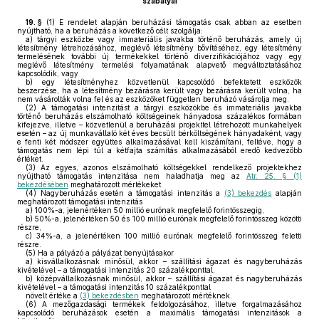
szabályai
19. §
(1)
E rendelet alapján beruházási támogatás csak abban az esetben
nyújtható, ha a beruházás a következő célt szolgálja:
a)
tárgyi eszközbe vagy immateriális javakba történő beruházás, amely új
létesítmény létrehozásához, meglévő létesítmény bővítéséhez, egy létesítmény
termelésének további új termékekkel történő diverzifikációjához vagy egy
meglévő létesítmény termelési folyamatának alapvető megváltoztatásához
kapcsolódik, vagy
b)
egy létesítményhez közvetlenül kapcsolódó befektetett eszközök
beszerzése, ha a létesítmény bezárásra került vagy bezárásra került volna, ha
nem vásárolták volna fel és az eszközöket független beruházó vásárolja meg.
(2)
A támogatási intenzitást a tárgyi eszközökbe és immateriális javakba
történő beruházás elszámolható költségeinek hányadosa százalékos formában
kifejezve, illetve – közvetlenül a beruházási projekttel létrehozott munkahelyek
esetén – az új munkavállaló két éves becsült bérköltségének hányadaként, vagy
e fenti két módszer együttes alkalmazásával kell kiszámítani, feltéve, hogy a
támogatás nem lépi túl a kétfajta számítás alkalmazásából eredő kedvezőbb
értéket.
(3)
Az egyes, azonos elszámolható költségekkel rendelkező projektekhez
nyújtható támogatás intenzitása nem haladhatja meg az
Atr. 25. § (1)
bekezdésében
meghatározott mértékeket.
(4)
Nagyberuházás esetén a támogatási intenzitás a
(3) bekezdés
alapján
meghatározott támogatási intenzitás
a)
100%-a, jelenértéken 50 millió eurónak megfelelő forintösszegig,
b)
50%-a, jelenértéken 50 és 100 millió eurónak megfelelő forintösszeg közötti
részre,
c)
34%-a, a jelenértéken 100 millió eurónak megfelelő forintösszeg feletti
részre.
(5)
Ha a pályázó a pályázat benyújtásakor
a)
kisvállalkozásnak minősül, akkor – szállítási ágazat és nagyberuházás
kivételével – a támogatási intenzitás 20 százalékponttal,
b)
középvállalkozásnak minősül, akkor – szállítási ágazat és nagyberuházás
kivételével – a támogatási intenzitás 10 százalékponttal
növelt értéke a
(3) bekezdésben
meghatározott mértéknek.
(6)
A mezőgazdasági termékek feldolgozásához, illetve forgalmazásához
kapcsolódó beruházások esetén a maximális támogatási intenzitások a