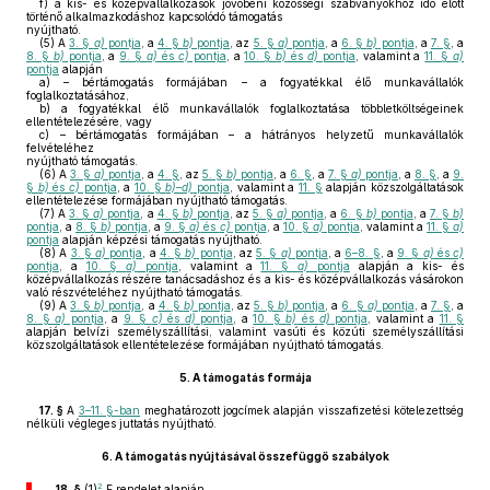
f)
a kis- és középvállalkozások jövőbeni közösségi szabványokhoz idő előtt
történő alkalmazkodáshoz kapcsolódó támogatás
nyújtható.
(5)
A
3. §
a)
pontja
, a
4. §
b)
pontja
, az
5. §
a)
pontja
, a
6. §
b)
pontja
, a
7. §
, a
8. §
b)
pontja
, a
9. §
a)
és
c)
pontja
, a
10. §
b)
és
d)
pontja
, valamint a
11. §
a)
pontja
alapján
a)
– bértámogatás formájában – a fogyatékkal élő munkavállalók
foglalkoztatásához,
b)
a fogyatékkal élő munkavállalók foglalkoztatása többletköltségeinek
ellentételezésére, vagy
c)
– bértámogatás formájában – a hátrányos helyzetű munkavállalók
felvételéhez
nyújtható támogatás.
(6)
A
3. §
a)
pontja
, a
4. §
, az
5. §
b)
pontja
, a
6. §
, a
7. §
a)
pontja
, a
8. §
, a
9.
§
b)
és
c)
pontja
, a
10. §
b)–d)
pontja
, valamint a
11. §
alapján közszolgáltatások
ellentételezése formájában nyújtható támogatás.
(7)
A
3. §
a)
pontja
, a
4. §
b)
pontja
, az
5. §
a)
pontja
, a
6. §
b)
pontja
, a
7. §
b)
pontja
, a
8. §
b)
pontja
, a
9. §
a)
és
c)
pontja
, a
10. §
a)
pontja
, valamint a
11. §
a)
pontja
alapján képzési támogatás nyújtható.
(8)
A
3. §
a)
pontja
, a
4. §
b)
pontja
, az
5. §
a)
pontja
, a
6–8. §
, a
9. §
a)
és
c)
pontja
, a
10. §
a)
pontja
, valamint a
11. §
a)
pontja
alapján a kis- és
középvállalkozás részére tanácsadáshoz és a kis- és középvállalkozás vásárokon
való részvételéhez nyújtható támogatás.
(9)
A
3. §
b)
pontja
, a
4. §
b)
pontja
, az
5. §
b)
pontja
, a
6. §
a)
pontja
, a
7. §
, a
8. §
a)
pontja
, a
9. §
c)
és
d)
pontja
, a
10. §
b)
és
d)
pontja
, valamint a
11. §
alapján belvízi személyszállítási, valamint vasúti és közúti személyszállítási
közszolgáltatások ellentételezése formájában nyújtható támogatás.
5.
A támogatás formája
17. §
A
3–11. §-ban
meghatározott jogcímek alapján visszafizetési kötelezettség
nélküli végleges juttatás nyújtható.
6.
A támogatás nyújtásával összefüggő szabályok
2
18. §
(1)
E rendelet alapján