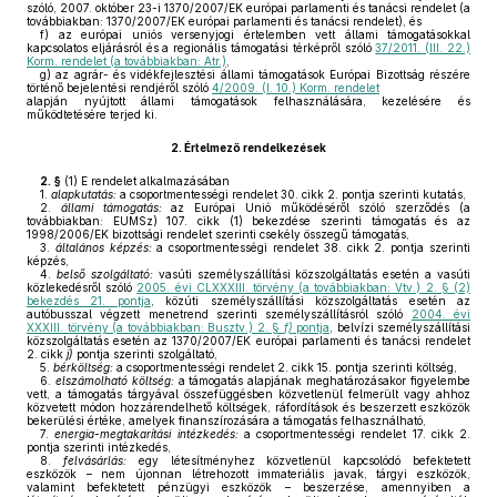
szóló, 2007. október 23-i 1370/2007/EK európai parlamenti és tanácsi rendelet (a
továbbiakban: 1370/2007/EK európai parlamenti és tanácsi rendelet), és
f)
az európai uniós versenyjogi értelemben vett állami támogatásokkal
kapcsolatos eljárásról és a regionális támogatási térképről szóló
37/2011. (III. 22.)
Korm. rendelet (a továbbiakban: Atr.)
,
g)
az agrár- és vidékfejlesztési állami támogatások Európai Bizottság részére
történő bejelentési rendjéről szóló
4/2009. (I. 10.) Korm. rendelet
alapján nyújtott állami támogatások felhasználására, kezelésére és
működtetésére terjed ki.
2.
Értelmező rendelkezések
2. §
(1)
E rendelet alkalmazásában
1.
alapkutatás:
a csoportmentességi rendelet 30. cikk 2. pontja szerinti kutatás,
2.
állami támogatás:
az Európai Unió működéséről szóló szerződés (a
továbbiakban: EUMSz) 107. cikk (1) bekezdése szerinti támogatás és az
1998/2006/EK bizottsági rendelet szerinti csekély összegű támogatás,
3.
általános képzés:
a csoportmentességi rendelet 38. cikk 2. pontja szerinti
képzés,
4.
belső szolgáltató:
vasúti személyszállítási közszolgáltatás esetén a vasúti
közlekedésről szóló
2005. évi CLXXXIII. törvény (a továbbiakban: Vtv.) 2. § (2)
bekezdés 21. pontja
, közúti személyszállítási közszolgáltatás esetén az
autóbusszal végzett menetrend szerinti személyszállításról szóló
2004. évi
XXXIII. törvény (a továbbiakban: Busztv.) 2. §
f)
pontja
, belvízi személyszállítási
közszolgáltatás esetén az 1370/2007/EK európai parlamenti és tanácsi rendelet
2. cikk
j)
pontja szerinti szolgáltató,
5.
bérköltség:
a csoportmentességi rendelet 2. cikk 15. pontja szerinti költség,
6.
elszámolható költség:
a támogatás alapjának meghatározásakor figyelembe
vett, a támogatás tárgyával összefüggésben közvetlenül felmerült vagy ahhoz
közvetett módon hozzárendelhető költségek, ráfordítások és beszerzett eszközök
bekerülési értéke, amelyek finanszírozására a támogatás felhasználható,
7.
energia-megtakarítási intézkedés:
a csoportmentességi rendelet 17. cikk 2.
pontja szerinti intézkedés,
8.
felvásárlás:
egy létesítményhez közvetlenül kapcsolódó befektetett
eszközök – nem újonnan létrehozott immateriális javak, tárgyi eszközök,
valamint befektetett pénzügyi eszközök – beszerzése, amennyiben a