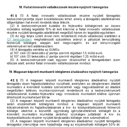
18.
Fiatal innovatív vállalkozások részére nyújtott támogatás
41. §
(1)
A fiatal innovatív vállalkozások részére nyújtott támogatás
kedvezményezettje olyan kisvállalkozás lehet, amely a támogatás odaítélésének
időpontjában hat évnél rövidebb ideje létezik.
(2)
A kedvezményezett kutatási és fejlesztési költségeinek az összes
működési költség legalább 15%-át kell kitennie a fiatal innovatív vállalkozások
részére nyújtott támogatás odaítélését megelőző három év legalább egyikében.
(3)
Az egy teljes üzleti évvel nem rendelkező induló vállalkozás esetében a
(2) bekezdésben
meghatározott százalékos arányt a pályázat benyújtásáig
felmerülő költségek alapján kell megvizsgálni, és azt könyvvizsgáló
véleményével kell alátámasztani.
(4)
A támogatás mértéke az EUMSz
a)
107. cikk (3) bekezdés
a)
pontja szerinti régióban 1,5 millió euró,
b)
107. cikk (3) bekezdés
c)
pontja szerinti régióban 1,25 millió euró.
(5)
A kedvezményezett csak egyszer részesülhet a támogatásban azon
időszak alatt, amikor fiatal innovatív vállalkozásnak minősül.
19.
Magasan képzett munkaerő ideiglenes átadásához nyújtott támogatás
42. §
(1)
A magasan képzett munkaerő ideiglenes átadásához nyújtott
támogatás olyan foglalkoztatáshoz nyújtható, amelyben az ideiglenesen átadott
munkatárs a kirendelő kutatási szervezetnél vagy nagyvállalatnál az átadást
megelőzően kétéves munkaviszonnyal rendelkezik és a kedvezményezett
vállalkozásnál kutatás-fejlesztési vagy innovációs munkakört ellátva újonnan
létrehozott munkahelyet tölt be.
(2)
A magasan képzett munkaerő ideiglenes átadásához nyújtott támogatás
során elszámolható költségnek minősül a magasan képzett munkaerő
kölcsönzésének és foglalkoztatásának a kis- és középvállalkozásnál felmerült
költsége, ideértve a közvetítő ügynökség igénybevételének költségét és a
kirendelt munkatárs munkába járáshoz szükséges juttatását. A kis- és
középvállalkozás részére nyújtott tanácsadás költsége nem számolható el.
(3)
A magasan képzett munkaerő ideiglenes átadásához nyújtott támogatás
támogatási intenzitása nem haladhatja meg az elszámolható költségek 50%-át,