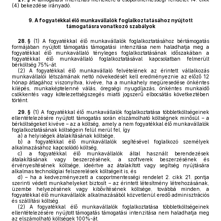
(4) bekezdése irányadó.
9.
A fogyatékkal élő munkavállalók foglalkoztatásához nyújtott
támogatásra vonatkozó szabályok
28. §
(1)
A fogyatékkal élő munkavállalók foglalkoztatásához bértámogatás
formájában nyújtott támogatás támogatási intenzitása nem haladhatja meg a
fogyatékkal élő munkavállaló tényleges foglalkoztatásának időszakában a
fogyatékkal élő munkavállaló foglalkoztatásával kapcsolatban felmerült
bérköltség 75%-át.
(2)
A fogyatékkal élő munkavállaló felvételének az érintett vállalkozás
munkavállalói létszámának nettó növekedését kell eredményeznie az előző 12
hónap átlagához viszonyítva, kivéve, ha a munkahely megüresedése önkéntes
kilépés, munkaképtelenné válás, öregségi nyugdíjazás, önkéntes munkaidő
csökkentés vagy kötelezettségszegés miatti jogszerű elbocsátás következtében
történt.
29. §
(1)
A fogyatékkal élő munkavállalók foglalkoztatása többletköltségeinek
ellentételezésére nyújtott támogatás során elszámolható költségnek minősül – a
bérköltségeket kivéve – az a költség, amely a nem fogyatékkal élő munkavállalók
foglalkoztatásának költségein felül merül fel, így
a)
a helyiségek átalakításának költsége,
b)
a fogyatékkal élő munkavállalók segítésével foglalkozó személyek
alkalmazásához kapcsolódó költség,
c)
a fogyatékkal élő munkavállalók által használt berendezések
átalakításának vagy beszerzésének, a szoftverek beszerzésének és
érvényesítésének költsége, ideértve az átalakított vagy segítség nyújtására
alkalmas technológiai felszerelések költségeit is, és
d)
– ha a kedvezményezett a csoportmentességi rendelet 2. cikk 21. pontja
szerinti védett munkahelyeket biztosít – az érintett létesítmény létrehozásának,
üzembe helyezésének vagy kibővítésének költsége, továbbá minden, a
fogyatékkal élő munkavállalók alkalmazásából közvetlenül eredő adminisztrációs
és szállítási költség.
(2)
A fogyatékkal élő munkavállalók foglalkoztatása többletköltségeinek
ellentételezésére nyújtott támogatás támogatási intenzitása nem haladhatja meg
az elszámolható költségek 100%-át.