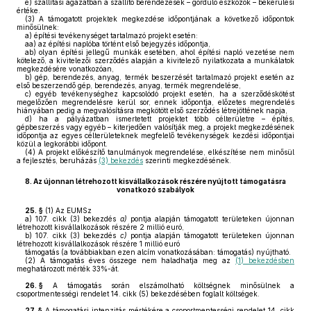
e)
szállítási ágazatban a szállító berendezések – gördülő eszközök – bekerülési
értéke.
(3)
A támogatott projektek megkezdése időpontjának a következő időpontok
minősülnek:
a)
építési tevékenységet tartalmazó projekt esetén:
aa)
az építési naplóba történt első bejegyzés időpontja,
ab)
olyan építési jellegű munkák esetében, ahol építési napló vezetése nem
kötelező, a kivitelezői szerződés alapján a kivitelező nyilatkozata a munkálatok
megkezdésére vonatkozóan,
b)
gép, berendezés, anyag, termék beszerzését tartalmazó projekt esetén az
első beszerzendő gép, berendezés, anyag, termék megrendelése,
c)
egyéb tevékenységhez kapcsolódó projekt esetén, ha a szerződéskötést
megelőzően megrendelésre kerül sor, ennek időpontja, előzetes megrendelés
hiányában pedig a megvalósításra megkötött első szerződés létrejöttének napja,
d)
ha a pályázatban ismertetett projektet több célterületre – építés,
gépbeszerzés vagy egyéb – kiterjedően valósítják meg, a projekt megkezdésének
időpontja az egyes célterületeknek megfelelő tevékenységek kezdési időpontjai
közül a legkorábbi időpont.
(4)
A projekt előkészítő tanulmányok megrendelése, elkészítése nem minősül
a fejlesztés, beruházás
(3) bekezdés
szerinti megkezdésének.
8.
Az újonnan létrehozott kisvállalkozások részére nyújtott támogatásra
vonatkozó szabályok
25. §
(1)
Az EUMSz
a)
107. cikk (3) bekezdés
a)
pontja alapján támogatott területeken újonnan
létrehozott kisvállalkozások részére 2 millió euró,
b)
107. cikk (3) bekezdés
c)
pontja alapján támogatott területeken újonnan
létrehozott kisvállalkozások részére 1 millió euró
támogatás (a továbbiakban ezen alcím vonatkozásában: támogatás) nyújtható.
(2)
A támogatás éves összege nem haladhatja meg az
(1) bekezdésben
meghatározott mérték 33%-át.
26. §
A támogatás során elszámolható költségnek minősülnek a
csoportmentességi rendelet 14. cikk (5) bekezdésében foglalt költségek.
27. §
A támogatási intenzitás mértékére a csoportmentességi rendelet 14. cikk