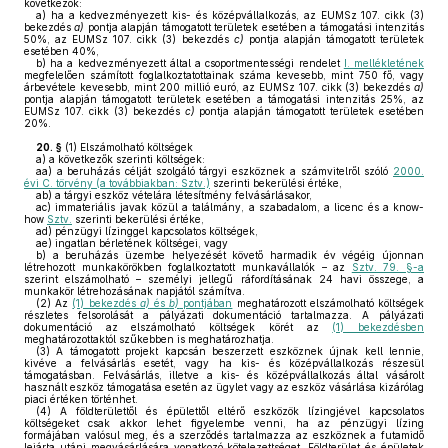
következők:
a)
ha a kedvezményezett kis- és középvállalkozás, az EUMSz 107. cikk (3)
bekezdés
a)
pontja alapján támogatott területek esetében a támogatási intenzitás
50%, az EUMSz 107. cikk (3) bekezdés
c)
pontja alapján támogatott területek
esetében 40%,
b)
ha a kedvezményezett által a csoportmentességi rendelet
I. mellékletének
megfelelően számított foglalkoztatottainak száma kevesebb, mint 750 fő, vagy
árbevétele kevesebb, mint 200 millió euró, az EUMSz 107. cikk (3) bekezdés
a)
pontja alapján támogatott területek esetében a támogatási intenzitás 25%, az
EUMSz 107. cikk (3) bekezdés
c)
pontja alapján támogatott területek esetében
20%.
20. §
(1)
Elszámolható költségek
a)
a következők szerinti költségek:
aa)
a beruházás célját szolgáló tárgyi eszköznek a számvitelről szóló
2000.
évi C. törvény (a továbbiakban: Sztv.)
szerinti bekerülési értéke,
ab)
a tárgyi eszköz vételára létesítmény felvásárlásakor,
ac)
immateriális javak közül a találmány, a szabadalom, a licenc és a know-
how
Sztv.
szerinti bekerülési értéke,
ad)
pénzügyi lízinggel kapcsolatos költségek,
ae)
ingatlan bérletének költségei, vagy
b)
a beruházás üzembe helyezését követő harmadik év végéig újonnan
létrehozott munkakörökben foglalkoztatott munkavállalók – az
Sztv. 79. §-a
szerint elszámolható – személyi jellegű ráfordításának 24 havi összege, a
munkakör létrehozásának napjától számítva.
(2)
Az
(1) bekezdés
a)
és
b)
pontjában
meghatározott elszámolható költségek
részletes felsorolását a pályázati dokumentáció tartalmazza. A pályázati
dokumentáció az elszámolható költségek körét az
(1) bekezdésben
meghatározottaktól szűkebben is meghatározhatja.
(3)
A támogatott projekt kapcsán beszerzett eszköznek újnak kell lennie,
kivéve a felvásárlás esetét, vagy ha kis- és középvállalkozás részesül
támogatásban. Felvásárlás, illetve a kis- és középvállalkozás által vásárolt
használt eszköz támogatása esetén az ügylet vagy az eszköz vásárlása kizárólag
piaci értéken történhet.
(4)
A földterülettől és épülettől eltérő eszközök lízingjével kapcsolatos
költségeket csak akkor lehet figyelembe venni, ha az pénzügyi lízing
formájában valósul meg, és a szerződés tartalmazza az eszköznek a futamidő
lejárta utáni megvásárlására vonatkozó kötelezettséget. Földterület és épületek