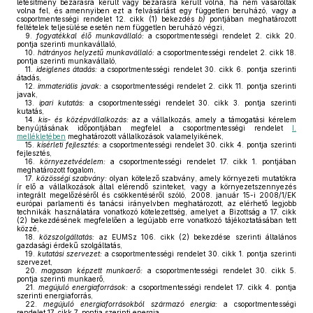
létesítmény bezárásra került vagy bezárásra került volna, ha nem vásárolták
volna fel, és amennyiben ezt a felvásárlást egy független beruházó, vagy a
csoportmentességi rendelet 12. cikk (1) bekezdés
b)
pontjában meghatározott
feltételek teljesülése esetén nem független beruházó végzi,
9.
fogyatékkal élő munkavállaló:
a csoportmentességi rendelet 2. cikk 20.
pontja szerinti munkavállaló,
10.
hátrányos helyzetű munkavállaló:
a csoportmentességi rendelet 2. cikk 18.
pontja szerinti munkavállaló,
11.
ideiglenes átadás:
a csoportmentességi rendelet 30. cikk 6. pontja szerinti
átadás,
12.
immateriális javak:
a csoportmentességi rendelet 2. cikk 11. pontja szerinti
javak,
13.
ipari kutatás:
a csoportmentességi rendelet 30. cikk 3. pontja szerinti
kutatás,
14.
kis- és középvállalkozás:
az a vállalkozás, amely a támogatási kérelem
benyújtásának időpontjában megfelel a csoportmentességi rendelet
I.
mellékletében
meghatározott vállalkozások valamelyikének,
15.
kísérleti fejlesztés:
a csoportmentességi rendelet 30. cikk 4. pontja szerinti
fejlesztés,
16.
környezetvédelem:
a csoportmentességi rendelet 17. cikk 1. pontjában
meghatározott fogalom,
17.
közösségi szabvány:
olyan kötelező szabvány, amely környezeti mutatókra
ír elő a vállalkozások által elérendő szinteket, vagy a környezetszennyezés
integrált megelőzéséről és csökkentéséről szóló, 2008. január 15-i 2008/1/EK
európai parlamenti és tanácsi irányelvben meghatározott, az elérhető legjobb
technikák használatára vonatkozó kötelezettség, amelyet a Bizottság a 17. cikk
(2) bekezdésének megfelelően a legújabb erre vonatkozó tájékoztatásában tett
közzé,
18.
közszolgáltatás:
az EUMSz 106. cikk (2) bekezdése szerinti általános
gazdasági érdekű szolgáltatás,
19.
kutatási szervezet:
a csoportmentességi rendelet 30. cikk 1. pontja szerinti
szervezet,
20.
magasan képzett munkaerő:
a csoportmentességi rendelet 30. cikk 5.
pontja szerinti munkaerő,
21.
megújuló energiaforrások:
a csoportmentességi rendelet 17. cikk 4. pontja
szerinti energiaforrás,
22.
megújuló energiaforrásokból származó energia:
a csoportmentességi
rendelet 17. cikk 7. pontja szerinti energia,