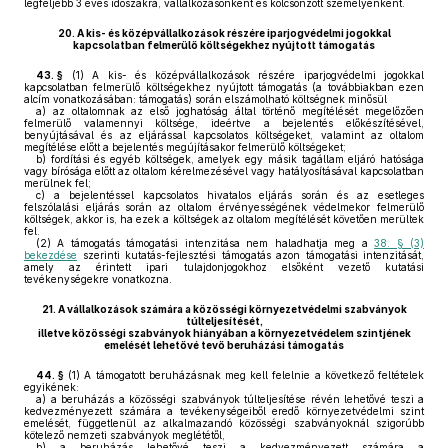
legfeljebb 3 éves időszakra, vállalkozásonként és kölcsönzött személyenként.
20.
A kis- és középvállalkozások részére iparjogvédelmi jogokkal
kapcsolatban felmerülő költségekhez nyújtott támogatás
43. §
(1)
A kis- és középvállalkozások részére iparjogvédelmi jogokkal
kapcsolatban felmerülő költségekhez nyújtott támogatás (a továbbiakban ezen
alcím vonatkozásában: támogatás) során elszámolható költségnek minősül
a)
az oltalomnak az első joghatóság által történő megítélését megelőzően
felmerülő valamennyi költsége, ideértve a bejelentés előkészítésével,
benyújtásával és az eljárással kapcsolatos költségeket, valamint az oltalom
megítélése előtt a bejelentés megújításakor felmerülő költségeket;
b)
fordítási és egyéb költségek, amelyek egy másik tagállam eljáró hatósága
vagy bírósága előtt az oltalom kérelmezésével vagy hatályosításával kapcsolatban
merülnek fel;
c)
a bejelentéssel kapcsolatos hivatalos eljárás során és az esetleges
felszólalási eljárás során az oltalom érvényességének védelmekor felmerülő
költségek, akkor is, ha ezek a költségek az oltalom megítélését követően merültek
fel.
(2)
A támogatás támogatási intenzitása nem haladhatja meg a
38. § (3)
bekezdése
szerinti kutatás-fejlesztési támogatás azon támogatási intenzitását,
amely az érintett ipari tulajdonjogokhoz elsőként vezető kutatási
tevékenységekre vonatkozna.
21.
A vállalkozások számára a közösségi környezetvédelmi szabványok
túlteljesítését,
illetve közösségi szabványok hiányában a környezetvédelem szintjének
emelését lehetővé tevő beruházási támogatás
44. §
(1)
A támogatott beruházásnak meg kell felelnie a következő feltételek
egyikének:
a)
a beruházás a közösségi szabványok túlteljesítése révén lehetővé teszi a
kedvezményezett számára a tevékenységeiből eredő környezetvédelmi szint
emelését, függetlenül az alkalmazandó közösségi szabványoknál szigorúbb
kötelező nemzeti szabványok meglététől,
b)
a beruházás lehetővé teszi a kedvezményezett számára a