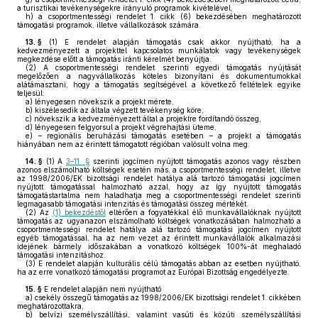
a turisztikai tevékenységekre irányuló programok kivételével,
h)
a csoportmentességi rendelet 1. cikk (6) bekezdésében meghatározott
támogatási programok, illetve vállalkozások számára.
13. §
(1)
E rendelet alapján támogatás csak akkor nyújtható, ha a
kedvezményezett a projekttel kapcsolatos munkálatok vagy tevékenységek
megkezdése előtt a támogatás iránti kérelmét benyújtja.
(2)
A csoportmentességi rendelet szerinti egyedi támogatás nyújtását
megelőzően a nagyvállalkozás köteles bizonyítani és dokumentumokkal
alátámasztani, hogy a támogatás segítségével a következő feltételek egyike
teljesül:
a)
lényegesen növekszik a projekt mérete,
b)
kiszélesedik az általa végzett tevékenység köre,
c)
növekszik a kedvezményezett által a projektre fordítandó összeg,
d)
lényegesen felgyorsul a projekt végrehajtási üteme,
e)
– regionális beruházási támogatás esetében – a projekt a támogatás
hiányában nem az érintett támogatott régióban valósult volna meg.
14. §
(1)
A
3–11. §
szerinti jogcímen nyújtott támogatás azonos vagy részben
azonos elszámolható költségek esetén más, a csoportmentességi rendelet, illetve
az 1998/2006/EK bizottsági rendelet hatálya alá tartozó támogatási jogcímen
nyújtott támogatással halmozható azzal, hogy az így nyújtott támogatás
támogatástartalma nem haladhatja meg a csoportmentességi rendelet szerinti
legmagasabb támogatási intenzitás és támogatási összeg mértékét.
(2)
Az
(1) bekezdéstől
eltérően a fogyatékkal élő munkavállalóknak nyújtott
támogatás az ugyanazon elszámolható költségek vonatkozásában halmozható a
csoportmentességi rendelet hatálya alá tartozó támogatási jogcímen nyújtott
egyéb támogatással, ha az nem vezet az érintett munkavállalók alkalmazási
idejének bármely időszakában a vonatkozó költségek 100%-át meghaladó
támogatási intenzitáshoz.
(3)
E rendelet alapján kulturális célú támogatás abban az esetben nyújtható,
ha az erre vonatkozó támogatási programot az Európai Bizottság engedélyezte.
15. §
E rendelet alapján nem nyújtható
a)
csekély összegű támogatás az 1998/2006/EK bizottsági rendelet 1. cikkében
meghatározottakra,
b)
belvízi személyszállítási, valamint vasúti és közúti személyszállítási