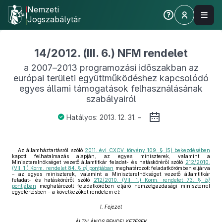
Nemzeti
Jogszabálytár
14/2012. (III. 6.) NFM rendelet
a 2007–2013 programozási időszakban az
európai területi együttműködéshez kapcsolódó
egyes állami támogatások felhasználásának
szabályairól
Hatályos: 2013. 12. 31. –
Az államháztartásról szóló
2011. évi CXCV. törvény 109. § (5) bekezdésében
kapott felhatalmazás alapján, az egyes miniszterek, valamint a
Miniszterelnökséget vezető államtitkár feladat- és hatásköréről szóló
212/2010.
(VII. 1.) Korm. rendelet 84. §
a)
pontjában
meghatározott feladatkörömben eljárva
– az egyes miniszterek, valamint a Miniszterelnökséget vezető államtitkár
feladat- és hatásköréről szóló
212/2010. (VII. 1.) Korm. rendelet 73. §
b)
pontjában
meghatározott feladatkörében eljáró nemzetgazdasági miniszterrel
egyetértésben – a következőket rendelem el:
I. Fejezet
ÁLTALÁNOS RENDELKEZÉSEK