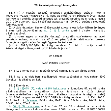
29.
A csekély összegű támogatás
53. §
(1)
A csekély összegű támogatás odaítélésének feltétele, hogy a
kedvezményezett nyilatkozik arról, hogy az előző három pénzügyi évben általa
igénybe vett csekély összegű támogatások támogatástartalma nem haladja meg a
200 000 eurónak, közúti szállítási ágazatban a 100 000 eurónak megfelelő
forintösszeget.
(2)
A több részletben fizetendő támogatást az odaítélése időpontjában érvényes
értékre kell diszkontálni az
Atr. 2. § 3. pontja
szerinti diszkont kamatláb
alkalmazásával.
(3)
Minden egyes új csekély összegű támogatás odaítélésekor az adott
pénzügyi évben, valamint az előző két pénzügyi év alatt odaítélt csekély
összegű támogatás teljes összegét figyelembe kell venni.
(4)
Az 1998/2006/EK bizottsági rendelet 3. cikk 1. pontja szerinti
kötelezettséget a támogatást nyújtó köteles teljesíteni.
IV. Fejezet
ZÁRÓ RENDELKEZÉSEK
54. §
Ez a rendelet a kihirdetését követő harmadik napon lép hatályba.
55. §
Az e rendeletben megállapított rendelkezéseket a folyamatban lévő
ügyekben is alkalmazni kell.
56. §
E rendelet
a)
16. § (2)–(5), (7), valamint (8) bekezdése
a Szerződés 87. és 88. cikke
alkalmazásában a támogatások bizonyos fajtáinak a közös piaccal
összeegyeztethetőnek nyilvánításáról (általános csoportmentességi rendelet)
szóló, 2008. augusztus 6-i 800/2008/EK bizottsági rendelet (HL L 214., 2008.
8. 9., 3–47. o.)
I. fejezete
, 13–14. cikke, 17–21. cikke, 23–24. cikke, 26–27. cikke,
30–35. cikke, 37–42. cikke,
b)
16. § (1) bekezdése
a Szerződés 87. és 88. cikkének a de minimis
támogatásokra való alkalmazásáról szóló, 2006. december 15-i 1998/2006/EK