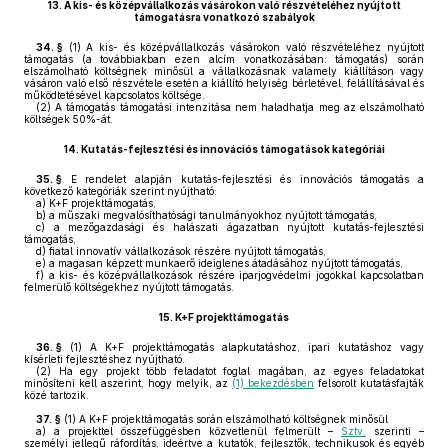
13.
A kis- és középvállalkozás vásárokon való részvételéhez nyújtott
támogatásra vonatkozó szabályok
34. §
(1)
A kis- és középvállalkozás vásárokon való részvételéhez nyújtott
támogatás (a továbbiakban ezen alcím vonatkozásában: támogatás) során
elszámolható költségnek minősül a vállalkozásnak valamely kiállításon vagy
vásáron való első részvétele esetén a kiállító helyiség bérletével, felállításával és
működtetésével kapcsolatos költsége.
(2)
A támogatás támogatási intenzitása nem haladhatja meg az elszámolható
költségek 50%-át.
14.
Kutatás-fejlesztési és innovációs támogatások kategóriái
35. §
E rendelet alapján kutatás-fejlesztési és innovációs támogatás a
következő kategóriák szerint nyújtható:
a)
K+F projekttámogatás,
b)
a műszaki megvalósíthatósági tanulmányokhoz nyújtott támogatás,
c)
a mezőgazdasági és halászati ágazatban nyújtott kutatás-fejlesztési
támogatás,
d)
fiatal innovatív vállalkozások részére nyújtott támogatás,
e)
a magasan képzett munkaerő ideiglenes átadásához nyújtott támogatás,
f)
a kis- és középvállalkozások részére iparjogvédelmi jogokkal kapcsolatban
felmerülő költségekhez nyújtott támogatás.
15.
K+F projekttámogatás
36. §
(1)
A K+F projekttámogatás alapkutatáshoz, ipari kutatáshoz vagy
kísérleti fejlesztéshez nyújtható.
(2)
Ha egy projekt több feladatot foglal magában, az egyes feladatokat
minősíteni kell aszerint, hogy melyik, az
(1) bekezdésben
felsorolt kutatásfajták
közé tartozik.
37. §
(1)
A K+F projekttámogatás során elszámolható költségnek minősül
a)
a projekttel összefüggésben közvetlenül felmerült –
Sztv.
szerinti –
személyi jellegű ráfordítás, ideértve a kutatók, fejlesztők, technikusok és egyéb