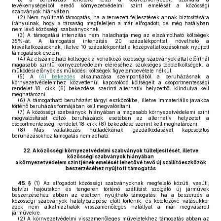
tevékenységeiből eredő környezetvédelmi szint emelését a közösségi
szabványok hiányában.
(2)
Nem nyújtható támogatás, ha a tervezett fejlesztések annak biztosítására
irányulnak, hogy a társaság megfeleljen a már elfogadott, de még hatályban
nem lévő közösségi szabványoknak.
(3)
A támogatási intenzitás nem haladhatja meg az elszámolható költségek
35%-át. A támogatási intenzitás 20 százalékponttal növelhető a
kisvállalkozásoknak, illetve 10 százalékponttal a középvállalkozásoknak nyújtott
támogatások esetén.
(4)
Az elszámolható költségek a vonatkozó közösségi szabványok által előírtnál
magasabb szintű környezetvédelem eléréséhez szükséges többletköltségek, a
működési előnyök és működési költségek figyelembevétele nélkül.
(5)
A
(4) bekezdés
alkalmazása szempontjából a beruházásnak a
környezetvédelemhez közvetlenül kapcsolódó költségeit a csoportmentességi
rendelet 18. cikk (6) bekezdése szerinti alternatív helyzetből kiindulva kell
meghatározni.
(6)
A támogatható beruházást tárgyi eszközökbe, illetve immateriális javakba
történő beruházás formájában kell megvalósítani.
(7)
A közösségi szabványok hiányában a magasabb környezetvédelemi szint
megvalósítását célzó beruházások esetében az alternatív helyzetet a
csoportmentességi rendelet 18. cikk (8) bekezdése szerint kell meghatározni.
(8)
Más vállalkozás hulladékának gazdálkodásával kapcsolatos
beruházásokhoz támogatás nem adható.
22.
A közösségi környezetvédelmi szabványok túlteljesítését, illetve
közösségi szabványok hiányában
a környezetvédelem szintjének emelését lehetővé tevő új szállítóeszközök
beszerzéséhez nyújtott támogatás
45. §
(1)
Az elfogadott közösségi szabványoknak megfelelő közúti, vasúti,
belvízi hajóutakon és tengeren történő szállítást szolgáló új járművek
beszerzéséhez abban az esetben nyújtható támogatás, ha a beszerzés a
közösségi szabványok hatálybalépése előtt történik, és kötelezővé válásukkor
azok nem alkalmazhatók visszamenőleges hatállyal a már megvásárolt
járművekre.
(2)
A környezetvédelmi visszamenőleges műveletekhez támogatás abban az