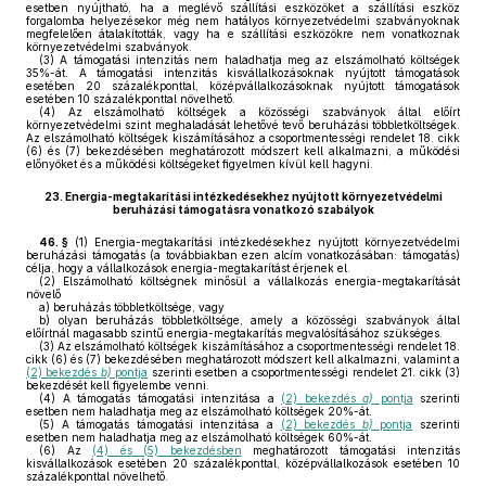
esetben nyújtható, ha a meglévő szállítási eszközöket a szállítási eszköz
forgalomba helyezésekor még nem hatályos környezetvédelmi szabványoknak
megfelelően átalakították, vagy ha e szállítási eszközökre nem vonatkoznak
környezetvédelmi szabványok.
(3)
A támogatási intenzitás nem haladhatja meg az elszámolható költségek
35%-át. A támogatási intenzitás kisvállalkozásoknak nyújtott támogatások
esetében 20 százalékponttal, középvállalkozásoknak nyújtott támogatások
esetében 10 százalékponttal növelhető.
(4)
Az elszámolható költségek a közösségi szabványok által előírt
környezetvédelmi szint meghaladását lehetővé tevő beruházási többletköltségek.
Az elszámolható költségek kiszámításához a csoportmentességi rendelet 18. cikk
(6) és (7) bekezdésében meghatározott módszert kell alkalmazni, a működési
előnyöket és a működési költségeket figyelmen kívül kell hagyni.
23.
Energia-megtakarítási intézkedésekhez nyújtott környezetvédelmi
beruházási támogatásra vonatkozó szabályok
46. §
(1)
Energia-megtakarítási intézkedésekhez nyújtott környezetvédelmi
beruházási támogatás (a továbbiakban ezen alcím vonatkozásában: támogatás)
célja, hogy a vállalkozások energia-megtakarítást érjenek el.
(2)
Elszámolható költségnek minősül a vállalkozás energia-megtakarítását
növelő
a)
beruházás többletköltsége, vagy
b)
olyan beruházás többletköltsége, amely a közösségi szabványok által
előírtnál magasabb szintű energia-megtakarítás megvalósításához szükséges.
(3)
Az elszámolható költségek kiszámításához a csoportmentességi rendelet 18.
cikk (6) és (7) bekezdésében meghatározott módszert kell alkalmazni, valamint a
(2) bekezdés
b)
pontja
szerinti esetben a csoportmentességi rendelet 21. cikk (3)
bekezdését kell figyelembe venni.
(4)
A támogatás támogatási intenzitása a
(2) bekezdés
a)
pontja
szerinti
esetben nem haladhatja meg az elszámolható költségek 20%-át.
(5)
A támogatás támogatási intenzitása a
(2) bekezdés
b)
pontja
szerinti
esetben nem haladhatja meg az elszámolható költségek 60%-át.
(6)
Az
(4) és (5) bekezdésben
meghatározott támogatási intenzitás
kisvállalkozások esetében 20 százalékponttal, középvállalkozások esetében 10
százalékponttal növelhető.