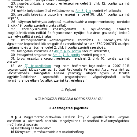
23.
nagyberuházás:
a csoportmentességi rendelet 2. cikk 12. pontja szerinti
beruházás,
24.
nehéz helyzetben lévő vállalkozás:
az
Atr. 6. §-a
szerinti vállalkozás,
25.
speciális képzés:
a csoportmentességi rendelet 38. cikk 1. pontja szerinti
képzés,
26.
súlyosan hátrányos helyzetű munkavállaló:
a csoportmentességi rendelet
2. cikk 19. pontja szerinti munkavállaló,
27.
személyszállítási közszolgáltatás:
a nyilvánosság számára
megkülönböztetés nélkül és folyamatosan nyújtott általános gazdasági érdekű
személyszállítási szolgáltatás,
28.
személyszállítási közszolgáltatási szerződés:
a személyszállítási
ágazathoz kapcsolódó közszolgáltatás vonatkozásában az 1370/2007/EK európai
parlamenti és tanácsi rendelet 2. cikk
i)
pontja szerinti szerződés,
29.
támogatási intenzitás:
az
Atr. 2. § 15. pontja
szerinti intenzitás,
30.
támogatási program:
az
Atr. 2. § 16. pontja
szerinti program,
31.
tárgyi eszköz:
a csoportmentességi rendelet 2. cikk 10. pontja szerinti
eszköz.
(2)
Az
(1) bekezdésben
meg nem határozott fogalmakat a 2007–2013
programozási időszakban az Európai Regionális Fejlesztési Alap, valamint az
Előcsatlakozási Támogatási Eszköz pénzügyi alapok egyes, a területi
együttműködéshez kapcsolódó programjainak végrehajtásáról szóló
kormányrendeletben foglaltak szerint kell értelmezni.
II. Fejezet
A TÁMOGATÁSI PROGRAM KÖZÖS SZABÁLYAI
3.
A támogatási jogcímek
3. §
A Magyarország–Szlovákia Határon Átnyúló Együttműködési Program
esetében a következő prioritási tengelyekhez kapcsolódó tevékenységekhez
nyújtható támogatás:
a)
Gazdaság és társadalom,
b)
Környezet-, természetvédelem és elérhetőség.