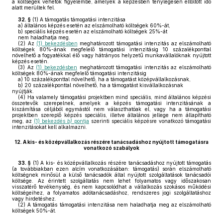
a költségek vehetők figyelembe, amelyek a képzésben ténylegesen eltöltött idő
alatt merültek fel.
32. §
(1)
A támogatás támogatási intenzitása
a)
általános képzés esetén az elszámolható költségek 60%-át,
b)
speciális képzés esetén az elszámolható költségek 25%-át
nem haladhatja meg.
(2)
Az
(1) bekezdésben
meghatározott támogatási intenzitás az elszámolható
költségek 80%-ának megfelelő támogatási intenzitásig 10 százalékponttal
növelhető a fogyatékkal élő vagy hátrányos helyzetű munkavállalóknak nyújtott
képzés esetén.
(3)
Az
(1) bekezdésben
meghatározott támogatási intenzitás az elszámolható
költségek 80%-ának megfelelő támogatási intenzitásig
a)
10 százalékponttal növelhető, ha a támogatást középvállalkozásnak,
b)
20 százalékponttal növelhető, ha a támogatást kisvállalkozásnak
nyújtják.
(4)
Ha valamely támogatási projektben mind speciális, mind általános képzési
összetevők szerepelnek, amelyek a képzés támogatási intenzitásának a
kiszámítása céljából egymástól nem választhatóak el, vagy ha a támogatási
projektben szereplő képzés speciális, illetve általános jellege nem állapítható
meg, az
(1) bekezdés
b)
pontja
szerinti speciális képzésre vonatkozó támogatási
intenzitásokat kell alkalmazni.
12.
A kis- és középvállalkozás részére tanácsadáshoz nyújtott támogatásra
vonatkozó szabályok
33. §
(1)
A kis- és középvállalkozás részére tanácsadáshoz nyújtott támogatás
(a továbbiakban ezen alcím vonatkozásában: támogatás) során elszámolható
költségnek minősül a külső tanácsadók által nyújtott szolgáltatások tanácsadói
költsége. Az érintett szolgáltatás nem lehet folyamatos vagy időszakosan
visszatérő tevékenység, és nem kapcsolódhat a vállalkozás szokásos működési
költségeihez, a folyamatos adótanácsadáshoz, rendszeres jogi szolgáltatáshoz
vagy hirdetéshez.
(2)
A támogatás támogatási intenzitása nem haladhatja meg az elszámolható
költségek 50%-át.