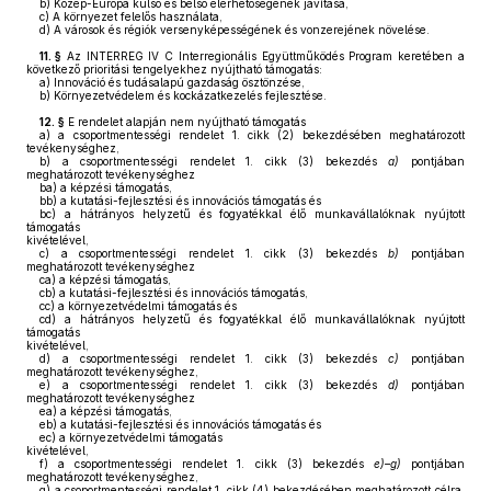
b)
Közép-Európa külső és belső elérhetőségének javítása,
c)
A környezet felelős használata,
d)
A városok és régiók versenyképességének és vonzerejének növelése.
11. §
Az INTERREG IV C Interregionális Együttműködés Program keretében a
következő prioritási tengelyekhez nyújtható támogatás:
a)
Innováció és tudásalapú gazdaság ösztönzése,
b)
Környezetvédelem és kockázatkezelés fejlesztése.
12. §
E rendelet alapján nem nyújtható támogatás
a)
a csoportmentességi rendelet 1. cikk (2) bekezdésében meghatározott
tevékenységhez,
b)
a csoportmentességi rendelet 1. cikk (3) bekezdés
a)
pontjában
meghatározott tevékenységhez
ba)
a képzési támogatás,
bb)
a kutatási-fejlesztési és innovációs támogatás és
bc)
a hátrányos helyzetű és fogyatékkal élő munkavállalóknak nyújtott
támogatás
kivételével,
c)
a csoportmentességi rendelet 1. cikk (3) bekezdés
b)
pontjában
meghatározott tevékenységhez
ca)
a képzési támogatás,
cb)
a kutatási-fejlesztési és innovációs támogatás,
cc)
a környezetvédelmi támogatás és
cd)
a hátrányos helyzetű és fogyatékkal élő munkavállalóknak nyújtott
támogatás
kivételével,
d)
a csoportmentességi rendelet 1. cikk (3) bekezdés
c)
pontjában
meghatározott tevékenységhez,
e)
a csoportmentességi rendelet 1. cikk (3) bekezdés
d)
pontjában
meghatározott tevékenységhez
ea)
a képzési támogatás,
eb)
a kutatási-fejlesztési és innovációs támogatás és
ec)
a környezetvédelmi támogatás
kivételével,
f)
a csoportmentességi rendelet 1. cikk (3) bekezdés
e)–g)
pontjában
meghatározott tevékenységhez,
g)
a csoportmentességi rendelet 1. cikk (4) bekezdésében meghatározott célra,