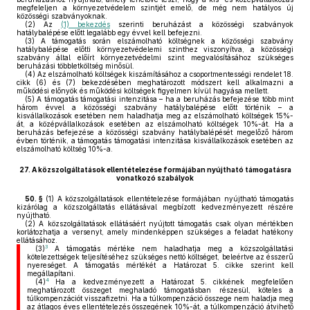
megfeleljen a környezetvédelem szintjét emelő, de még nem hatályos új
közösségi szabványoknak.
(2)
Az
(1) bekezdés
szerinti beruházást a közösségi szabványok
hatálybalépése előtt legalább egy évvel kell befejezni.
(3)
A támogatás során elszámolható költségnek a közösségi szabvány
hatálybalépése előtti környezetvédelemi szinthez viszonyítva, a közösségi
szabvány által előírt környezetvédelmi szint megvalósításához szükséges
beruházási többletköltség minősül.
(4)
Az elszámolható költségek kiszámításához a csoportmentességi rendelet 18.
cikk (6) és (7) bekezdésében meghatározott módszert kell alkalmazni a
működési előnyök és működési költségek figyelmen kívül hagyása mellett.
(5)
A támogatás támogatási intenzitása – ha a beruházás befejezése több mint
három évvel a közösségi szabvány hatálybalépése előtt történik – a
kisvállalkozások esetében nem haladhatja meg az elszámolható költségek 15%-
át, a középvállalkozások esetében az elszámolható költségek 10%-át. Ha a
beruházás befejezése a közösségi szabvány hatálybalépését megelőző három
évben történik, a támogatás támogatási intenzitása kisvállalkozások esetében az
elszámolható költség 10%-a.
27.
A közszolgáltatások ellentételezése formájában nyújtható támogatásra
vonatkozó szabályok
50. §
(1)
A közszolgáltatások ellentételezése formájában nyújtható támogatás
kizárólag a közszolgáltatás ellátásával megbízott kedvezményezett részére
nyújtható.
(2)
A közszolgáltatások ellátásáért nyújtott támogatás csak olyan mértékben
korlátozhatja a versenyt, amely mindenképpen szükséges a feladat hatékony
ellátásához.
3
(3)
A támogatás mértéke nem haladhatja meg a közszolgáltatási
kötelezettségek teljesítéséhez szükséges nettó költséget, beleértve az ésszerű
nyereséget. A támogatás mértékét a Határozat 5. cikke szerint kell
megállapítani.
4
(4)
Ha a kedvezményezett a Határozat 5. cikkének megfelelően
meghatározott összeget meghaladó támogatásban részesül, köteles a
túlkompenzációt visszafizetni. Ha a túlkompenzáció összege nem haladja meg
az átlagos éves ellentételezés összegének 10%-át, a túlkompenzáció átvihető