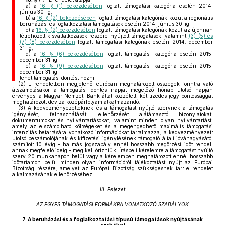
a)
a
16. § (1) bekezdésében
foglalt támogatási kategória esetén 2014.
június 30-ig,
b)
a
16. § (2) bekezdésében
foglalt támogatási kategóriák közül a regionális
beruházási és foglalkoztatási támogatások esetén 2014. június 30-ig,
c)
a
16. § (2) bekezdésében
foglalt támogatási kategóriák közül az újonnan
létrehozott kisvállalkozások részére nyújtott támogatások, valamint
(3)–(5) és
(7)–(8) bekezdésében
foglalt támogatási kategóriák esetén 2014. december
31-ig,
d)
a
16. § (6) bekezdésében
foglalt támogatási kategória esetén 2015.
december 31-ig,
e)
a
16. § (9) bekezdésében
foglalt támogatási kategória esetén 2015.
december 31-ig
lehet támogatási döntést hozni.
(2)
E rendeletben megjelenő, euróban meghatározott összegek forintra való
átszámolásakor a támogatási döntés napját megelőző hónap utolsó napján
érvényes, a Magyar Nemzeti Bank által közzétett, két tizedes jegy pontossággal
meghatározott deviza középárfolyam alkalmazandó.
(3)
A kedvezményezetteknek és a támogatást nyújtó szervnek a támogatás
igénylését, felhasználását, ellenőrzését alátámasztó bizonylatokat,
dokumentumokat és nyilvántartásokat, valamint minden olyan nyilvántartást,
amely az elszámolható költségeket és a megengedhető maximális támogatási
intenzitás betartására vonatkozó információkat tartalmazza, a kedvezményezett
utolsó beszámolójának és kifizetési igénylésének támogató általi jóváhagyásától
számított 10 évig – ha más jogszabály ennél hosszabb megőrzési időt rendel,
annak megfelelő ideig – meg kell őrizniük. Írásbeli kérelemre a támogatást nyújtó
szerv 20 munkanapon belül vagy a kérelemben meghatározott ennél hosszabb
időtartamon belül minden olyan információról tájékoztatást nyújt az Európai
Bizottság részére, amelyet az Európai Bizottság szükségesnek tart e rendelet
alkalmazásának ellenőrzéséhez.
III. Fejezet
AZ EGYES TÁMOGATÁSI FORMÁKRA VONATKOZÓ SZABÁLYOK
7.
A beruházási és a foglalkoztatási típusú támogatások nyújtásának