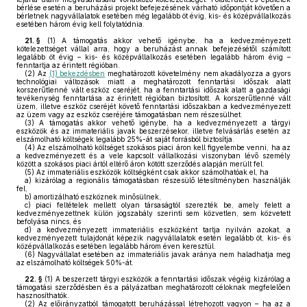
bérlése esetén a beruházási projekt befejezésének várható időpontját követően a
bérletnek nagyvállalatok esetében még legalább öt évig, kis- és középvállalkozás
esetében három évig kell folytatódnia.
21. §
(1)
A támogatás akkor vehető igénybe, ha a kedvezményezett
kötelezettséget vállal arra, hogy a beruházást annak befejezésétől számított
legalább öt évig – kis- és középvállalkozás esetében legalább három évig –
fenntartja az érintett régióban.
(2)
Az
(1) bekezdésben
meghatározott követelmény nem akadályozza a gyors
technológiai változások miatt a meghatározott fenntartási időszak alatt
korszerűtlenné vált eszköz cseréjét, ha a fenntartási időszak alatt a gazdasági
tevékenység fenntartása az érintett régióban biztosított. A korszerűtlenné vált
üzem, illetve eszköz cseréjét követő fenntartási időszakban a kedvezményezett
az üzem vagy az eszköz cseréjére támogatásban nem részesülhet.
(3)
A támogatás akkor vehető igénybe, ha a kedvezményezett a tárgyi
eszközök és az immateriális javak beszerzésekor, illetve felvásárlás esetén az
elszámolható költségek legalább 25%-át saját forrásból biztosítja.
(4)
Az elszámolható költséget szokásos piaci áron kell figyelembe venni, ha az
a kedvezményezett és a vele kapcsolt vállalkozási viszonyban lévő személy
között a szokásos piaci ártól eltérő áron kötött szerződés alapján merült fel.
(5)
Az immateriális eszközök költségként csak akkor számolhatóak el, ha
a)
kizárólag a regionális támogatásban részesülő létesítményben használják
fel,
b)
amortizálható eszköznek minősülnek,
c)
piaci feltételek mellett olyan társaságtól szerezték be, amely felett a
kedvezményezettnek külön jogszabály szerinti sem közvetlen, sem közvetett
befolyása nincs, és
d)
a kedvezményezett immateriális eszközként tartja nyilván azokat, a
kedvezményezett tulajdonát képezik nagyvállalatok esetén legalább öt, kis- és
középvállalkozás esetében legalább három éven keresztül.
(6)
Nagyvállalat esetében az immateriális javak aránya nem haladhatja meg
az elszámolható költségek 50%-át.
22. §
(1)
A beszerzett tárgyi eszközök a fenntartási időszak végéig kizárólag a
támogatási szerződésben és a pályázatban meghatározott céloknak megfelelően
hasznosíthatók.
(2)
Az előirányzatból támogatott beruházással létrehozott vagyon – ha az a