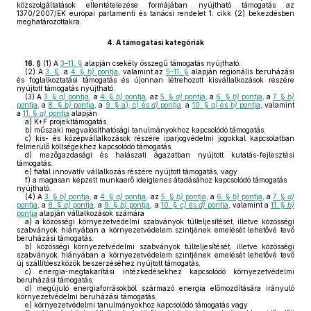
közszolgáltatások ellentételezése formájában nyújtható támogatás az
1370/2007/EK európai parlamenti és tanácsi rendelet 1. cikk (2) bekezdésben
meghatározottakra.
4.
A támogatási kategóriák
16. §
(1)
A
3–11. §
alapján csekély összegű támogatás nyújtható.
(2)
A
3. §
, a
4. §
b)
pontja
, valamint az
5–11. §
alapján regionális beruházási
és foglalkoztatási támogatás és újonnan létrehozott kisvállalkozások részére
nyújtott támogatás nyújtható.
(3)
A
3. §
a)
pontja
, a
4. §
b)
pontja
, az
5. §
a)
pontja
, a
6. §
b)
pontja
, a
7. §
b)
pontja
, a
8. §
b)
pontja
, a
9. § a), c) és
d)
pontja
, a
10. §
a)
és
b)
pontja
, valamint
a
11. §
a)
pontja
alapján
a)
K+F projekttámogatás,
b)
műszaki megvalósíthatósági tanulmányokhoz kapcsolódó támogatás,
c)
kis- és középvállalkozások részére iparjogvédelmi jogokkal kapcsolatban
felmerülő költségekhez kapcsolódó támogatás,
d)
mezőgazdasági és halászati ágazatban nyújtott kutatás-fejlesztési
támogatás,
e)
fiatal innovatív vállalkozás részére nyújtott támogatás, vagy
f)
a magasan képzett munkaerő ideiglenes átadásához kapcsolódó támogatás
nyújtható.
(4)
A
3. §
b)
pontja
, a
4. §
a)
pontja
, az
5. §
b)
pontja
, a
6. §
b)
pontja
, a
7. §
a)
pontja
, a
8. §
a)
pontja
, a
9. §
b)
pontja
, a
10. §
c)
és
d)
pontja
, valamint a
11. §
b)
pontja
alapján vállalkozások számára
a)
a közösségi környezetvédelmi szabványok túlteljesítését, illetve közösségi
szabványok hiányában a környezetvédelem szintjének emelését lehetővé tevő
beruházási támogatás,
b)
közösségi környezetvédelmi szabványok túlteljesítését, illetve közösségi
szabványok hiányában a környezetvédelem szintjének emelését lehetővé tevő
új szállítóeszközök beszerzéséhez nyújtott támogatás,
c)
energia-megtakarítási intézkedésekhez kapcsolódó környezetvédelmi
beruházási támogatás,
d)
megújuló energiaforrásokból származó energia előmozdítására irányuló
környezetvédelmi beruházási támogatás,
e)
környezetvédelmi tanulmányokhoz kapcsolódó támogatás vagy