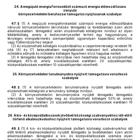
24.
A megújuló energiaforrásokból származó energia előmozdítására
irányuló
környezetvédelmi beruházási támogatás nyújtásának szabályai
47. §
(1)
A megújuló energiaforrásokból származó energia előmozdítására
irányuló környezetvédelmi beruházási támogatás (a továbbiakban ezen alcím
alkalmazásában: támogatás) során elszámolható költségnek minősül az olyan
többletköltség, amely a kedvezményezettet terheli egy hagyományos, a
tényleges energiatermelés szempontjából ugyanolyan kapacitású erőműhöz
vagy fűtőrendszerhez képest.
(2)
Az elszámolható költségek kiszámításához a csoportmentességi rendelet 18.
cikk (6) és (7) bekezdésében meghatározott módszert kell alkalmazni a
működési előnyök és működési költségek figyelmen kívül hagyása mellett.
(3)
A támogatás támogatási intenzitása nem haladhatja meg az elszámolható
költségek 45%-át, amely kisvállalkozások esetében 20 százalékponttal,
középvállalkozások esetében 10 százalékponttal növelhető.
25.
Környezetvédelmi tanulmányokra nyújtott támogatásra vonatkozó
szabályok
48. §
(1)
A környezetvédelmi tanulmányokra nyújtott támogatás során
elszámolható költségnek a tanulmány költsége minősül.
(2)
A környezetvédelmi tanulmányokra nyújtott támogatás támogatási
intenzitása nem haladhatja meg az elszámolható költségek 50%-át, amely
kisvállalkozások esetében 20 százalékponttal, középvállalkozások esetében 10
százalékponttal növelhető.
26.
A kis- és középvállalkozások jövőbeli közösségi szabványokhoz idő előtt
történő alkalmazkodáshoz nyújtott támogatásra vonatkozó szabályok
49. §
(1)
A kis- és középvállalkozások jövőbeli közösségi szabványokhoz idő
előtt történő alkalmazkodáshoz nyújtott támogatás (a továbbiakban ezen alcím
alkalmazásában: támogatás) a kis- és középvállalkozások számára olyan
beruházáshoz nyújtható, amely lehetővé teszi, hogy a kis- és középvállalkozás