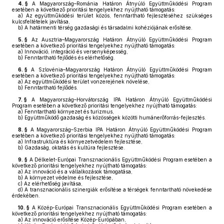
4. §
A Magyarország–Románia Határon Átnyúló Együttműködési Program
esetében a következő prioritási tengelyekhez nyújtható támogatás:
a)
Az együttműködési terület közös, fenntartható fejlesztéséhez szükséges
kulcsfeltételek javítása,
b)
A határmenti térség gazdasági és társadalmi kohéziójának erősítése.
5. §
Az Ausztria–Magyarország Határon Átnyúló Együttműködési Program
esetében a következő prioritási tengelyekhez nyújtható támogatás:
a)
Innováció, integráció és versenyképesség,
b)
Fenntartható fejlődés és elérhetőség.
6. §
A Szlovénia–Magyarország Határon Átnyúló Együttműködési Program
esetében a következő prioritási tengelyekhez nyújtható támogatás:
a)
Az együttműködési terület vonzerejének növelése,
b)
Fenntartható fejlődés.
7. §
A Magyarország–Horvátország IPA Határon Átnyúló Együttműködési
Program esetében a következő prioritási tengelyekhez nyújtható támogatás:
a)
Fenntartható környezet és turizmus,
b)
Együttműködő gazdaság és közösségek közötti humánerőforrás-fejlesztés.
8. §
A Magyarország–Szerbia IPA Határon Átnyúló Együttműködési Program
esetében a következő prioritási tengelyekhez nyújtható támogatás:
a)
Infrastruktúra és környezetvédelem fejlesztése,
b)
Gazdaság, oktatás és kultúra fejlesztése.
9. §
A Délkelet-Európai Transznacionális Együttműködési Program esetében a
következő prioritási tengelyekhez nyújtható támogatás:
a)
Az innováció és a vállalkozások támogatása,
b)
A környezet védelme és fejlesztése,
c)
Az elérhetőség javítása,
d)
A transznacionális szinergiák erősítése a térségek fenntartható növekedése
érdekében.
10. §
A Közép-Európai Transznacionális Együttműködési Program esetében a
következő prioritási tengelyekhez nyújtható támogatás:
a)
Az innováció erősítése Közép-Európában,