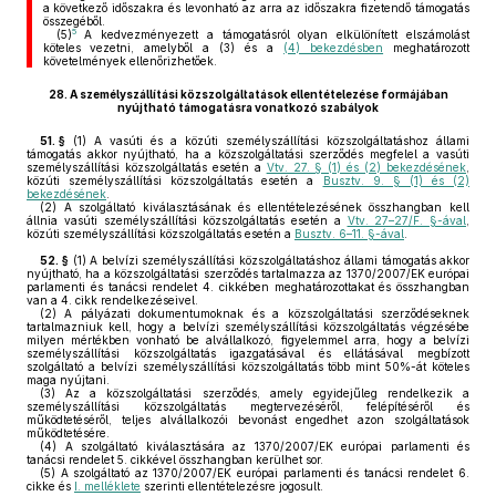
a következő időszakra és levonható az arra az időszakra fizetendő támogatás
összegéből.
5
(5)
A kedvezményezett a támogatásról olyan elkülönített elszámolást
köteles vezetni, amelyből a (3) és a
(4) bekezdésben
meghatározott
követelmények ellenőrizhetőek.
28.
A személyszállítási közszolgáltatások ellentételezése formájában
nyújtható támogatásra vonatkozó szabályok
51. §
(1)
A vasúti és a közúti személyszállítási közszolgáltatáshoz állami
támogatás akkor nyújtható, ha a közszolgáltatási szerződés megfelel a vasúti
személyszállítási közszolgáltatás esetén a
Vtv. 27. § (1) és (2) bekezdésének
,
közúti személyszállítási közszolgáltatás esetén a
Busztv. 9. § (1) és (2)
bekezdésének
.
(2)
A szolgáltató kiválasztásának és ellentételezésének összhangban kell
állnia vasúti személyszállítási közszolgáltatás esetén a
Vtv. 27–27/F. §-ával
,
közúti személyszállítási közszolgáltatás esetén a
Busztv. 6–11. §-ával
.
52. §
(1)
A belvízi személyszállítási közszolgáltatáshoz állami támogatás akkor
nyújtható, ha a közszolgáltatási szerződés tartalmazza az 1370/2007/EK európai
parlamenti és tanácsi rendelet 4. cikkében meghatározottakat és összhangban
van a 4. cikk rendelkezéseivel.
(2)
A pályázati dokumentumoknak és a közszolgáltatási szerződéseknek
tartalmazniuk kell, hogy a belvízi személyszállítási közszolgáltatás végzésébe
milyen mértékben vonható be alvállalkozó, figyelemmel arra, hogy a belvízi
személyszállítási közszolgáltatás igazgatásával és ellátásával megbízott
szolgáltató a belvízi személyszállítási közszolgáltatás több mint 50%-át köteles
maga nyújtani.
(3)
Az a közszolgáltatási szerződés, amely egyidejűleg rendelkezik a
személyszállítási közszolgáltatás megtervezéséről, felépítéséről és
működtetéséről, teljes alvállalkozói bevonást engedhet azon szolgáltatások
működtetésére.
(4)
A szolgáltató kiválasztására az 1370/2007/EK európai parlamenti és
tanácsi rendelet 5. cikkével összhangban kerülhet sor.
(5)
A szolgáltató az 1370/2007/EK európai parlamenti és tanácsi rendelet 6.
cikke és
I. melléklete
szerinti ellentételezésre jogosult.