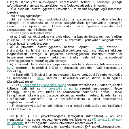
kisegítő személyzet munkájához kapcsolódóan felmerült személyi jellegű
ráfordításokat a támogatott projektben való foglalkoztatásuk arányában,
b)
a projekttel összefüggésben közvetlenül felmerült anyagjellegű ráfordítás,
ideértve
ba)
az anyagköltséget,
bb)
az igénybe vett szolgáltatásokat, a szerződéses kutatás-fejlesztés
költségét, a tanácsadás és hasonló szolgáltatások igénybevétele költségét,
valamint az épület- és földhasználattal összefüggésben igénybe vett
szolgáltatások miatti költségeket,
bc)
az egyéb szolgáltatásokat,
c)
az általános költségeknek a projekthez – a kutatás-fejlesztést megfelelően
jellemző – a vetítési alap arányában, a számviteli politikában meghatározott
módon hozzárendelt összege,
d)
a projekttel összefüggésben használt épület –
Sztv.
szerinti –
értékcsökkenési leírásának a támogatott projektben való használat mértékében
meghatározott összege, a projekttel összefüggésben használt földterület
beszerzése esetén annak bekerülési értéke, valamint az adásvétellel
összefüggésben felmerülő egyéb költsége,
e)
a műszaki berendezések, gépek és egyéb berendezések, felszerelések –
Sztv.
szerinti – bekerülési értéke a támogatott projektben való használatuk
mértékéig,
f)
a harmadik féltől piaci áron megvásárolt, illetve pénzügyi lízingbe vett tudás
és szabadalmak –
Sztv.
szerinti – bekerülési értéke, illetve a lízingdíjak
tőketörlesztő része.
(2)
Az
(1) bekezdés
b)
pont
bb)
alpontja
szerinti szerződéses kutatás-fejlesztés
költsége, valamint az
(1) bekezdés
f)
pontja
szerinti megvásárolt, illetve
pénzügyi lízingbe vett tudás és szabadalom bekerülési értéke, illetve
lízingdíjának tőketörlesztő összege abban az esetben vehető figyelembe az
elszámolható kiadásként, ha a szerződéskötésre a piaci feltételeknek
megfelelően került sor.
(3)
Valamennyi elszámolható költségnek a kutatás-fejlesztés adott fajtájához
kell kapcsolódnia.
38. §
(1)
A K+F projekttámogatás támogatási intenzitását külön kell
megállapítani az egyes kedvezményezettekre, ideértve az
(5) bekezdés
a)
pont
aa)
alpontja
szerinti együttműködési projektben résztvevőket is.
(2)
Ha olyan kutatási-fejlesztési projekt részesül K+F projekttámogatásban,