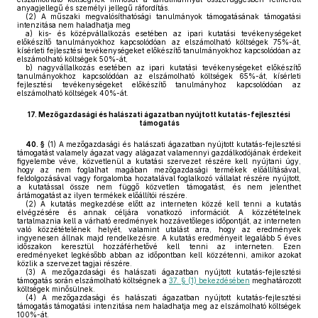
anyagjellegű és személyi jellegű ráfordítás.
(2)
A műszaki megvalósíthatósági tanulmányok támogatásának támogatási
intenzitása nem haladhatja meg
a)
kis- és középvállalkozás esetében az ipari kutatási tevékenységeket
előkészítő tanulmányokhoz kapcsolódóan az elszámolható költségek 75%-át,
kísérleti fejlesztési tevékenységeket előkészítő tanulmányokhoz kapcsolódóan az
elszámolható költségek 50%-át,
b)
nagyvállalkozás esetében az ipari kutatási tevékenységeket előkészítő
tanulmányokhoz kapcsolódóan az elszámolható költségek 65%-át, kísérleti
fejlesztési tevékenységeket előkészítő tanulmányhoz kapcsolódóan az
elszámolható költségek 40%-át.
17.
Mezőgazdasági és halászati ágazatban nyújtott kutatás-fejlesztési
támogatás
40. §
(1)
A mezőgazdasági és halászati ágazatban nyújtott kutatás-fejlesztési
támogatást valamely ágazat vagy alágazat valamennyi gazdálkodójának érdekeit
figyelembe véve, közvetlenül a kutatási szervezet részére kell nyújtani úgy,
hogy az nem foglalhat magában mezőgazdasági termékek előállításával,
feldolgozásával vagy forgalomba hozatalával foglalkozó vállalat részére nyújtott,
a kutatással össze nem függő közvetlen támogatást, és nem jelenthet
ártámogatást az ilyen termékek előállítói részére.
(2)
A kutatás megkezdése előtt az interneten közzé kell tenni a kutatás
elvégzésére és annak céljára vonatkozó információt. A közzétételnek
tartalmaznia kell a várható eredmények hozzávetőleges időpontját, az interneten
való közzétételének helyét, valamint utalást arra, hogy az eredmények
ingyenesen állnak majd rendelkezésre. A kutatás eredményeit legalább 5 éves
időszakon keresztül hozzáférhetővé kell tenni az interneten. Ezen
eredményeket legkésőbb abban az időpontban kell közzétenni, amikor azokat
közlik a szervezet tagjai részére.
(3)
A mezőgazdasági és halászati ágazatban nyújtott kutatás-fejlesztési
támogatás során elszámolható költségnek a
37. § (1) bekezdésében
meghatározott
költségek minősülnek.
(4)
A mezőgazdasági és halászati ágazatban nyújtott kutatás-fejlesztési
támogatás támogatási intenzitása nem haladhatja meg az elszámolható költségek
100%-át.