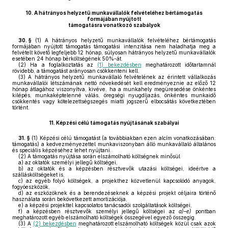
10.
A hátrányos helyzetű munkavállalók felvételéhez bértámogatás
formájában nyújtott
támogatásra vonatkozó szabályok
30. §
(1)
A hátrányos helyzetű munkavállalók felvételéhez bértámogatás
formájában nyújtott támogatás támogatási intenzitása nem haladhatja meg a
felvételt követő legfeljebb 12 hónap, súlyosan hátrányos helyzetű munkavállalók
esetében 24 hónap bérköltségének 50%-át.
(2)
Ha a foglalkoztatás az
(1) bekezdésben
meghatározott időtartamnál
rövidebb, a támogatást arányosan csökkenteni kell.
(3)
A hátrányos helyzetű munkavállaló felvételének az érintett vállalkozás
munkavállalói létszámának nettó növekedését kell eredményeznie az előző 12
hónap átlagához viszonyítva, kivéve, ha a munkahely megüresedése önkéntes
kilépés, munkaképtelenné válás, öregségi nyugdíjazás, önkéntes munkaidő
csökkentés vagy kötelezettségszegés miatti jogszerű elbocsátás következtében
történt.
11.
Képzési célú támogatás nyújtásának szabályai
31. §
(1)
Képzési célú támogatást (a továbbiakban ezen alcím vonatkozásában:
támogatás) a kedvezményezettel munkaviszonyban álló munkavállaló általános
és speciális képzéséhez lehet nyújtani.
(2)
A támogatás nyújtása során elszámolható költségnek minősül
a)
az oktatók személyi jellegű költségei,
b)
az oktatók és a képzésben résztvevők utazási költségei, ideértve a
szállásköltségeket is,
c)
az egyéb folyó költségek, a projekthez közvetlenül kapcsolódó anyagok,
fogyóeszközök,
d)
az eszközöknek és a berendezéseknek a képzési projekt céljaira történő
használata során bekövetkezett amortizációja,
e)
a képzési projekttel kapcsolatos tanácsadói szolgáltatások költségei,
f)
a képzésben résztvevők személyi jellegű költségei az
a)–e)
pontban
meghatározott egyéb elszámolható költségek összegével egyező összegig.
(3)
A
(2) bekezdésben
meghatározott elszámolható költségek közül csak azok