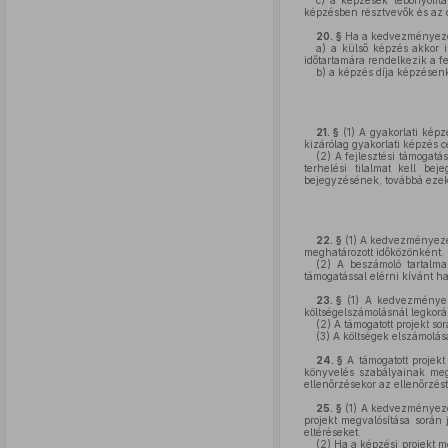
c)
a képzések lebonyolítás
képzésben résztvevők és az ok
20. §
Ha a kedvezményezett
a)
a külső képzés akkor i
időtartamára rendelkezik a fe
b)
a képzés díja képzésenké
21. §
(1)
A gyakorlati képzé
kizárólag gyakorlati képzés c
(2)
A fejlesztési támogatás
terhelési tilalmat kell be
bejegyzésének, továbbá ezek
22. §
(1)
A kedvezményezett
meghatározott időközönként.
(2)
A beszámoló tartalmaz
támogatással elérni kívánt h
23. §
(1)
A kedvezményez
költségelszámolásnál legkorá
(2)
A támogatott projekt so
(3)
A költségek elszámolása
24. §
A támogatott projekt
könyvelés szabályainak megf
ellenőrzésekor az ellenőrzés
25. §
(1)
A kedvezményezett 
projekt megvalósítása során
eltéréseket.
(2)
Ha a képzési projekt m