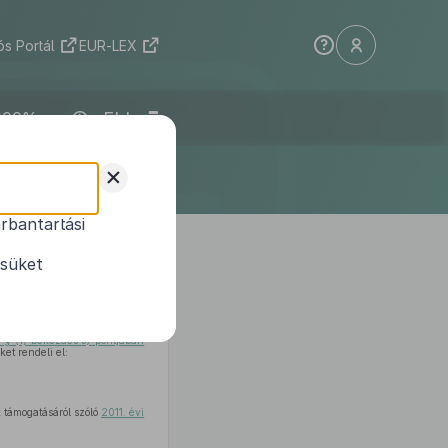
s Portál
EUR-LEX
ELI
+
rbantartási
ány egyedi
1
iról
ésüket
. § (1) bekezdés
c)
pontjában
et rendeli el:
 támogatásáról szóló
2011. évi