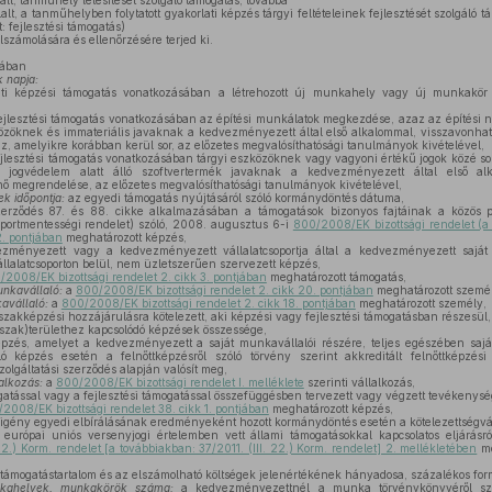
alt, tanműhely létesítését szolgáló támogatás, továbbá
alt, a tanműhelyben folytatott gyakorlati képzés tárgyi feltételeinek fejlesztését szolgáló
: fejlesztési támogatás)
elszámolására és ellenőrzésére terjed ki.
sában
 napja:
ti képzési támogatás vonatkozásában a létrehozott új munkahely vagy új munkakör b
ejlesztési támogatás vonatkozásában az építési munkálatok megkezdése, azaz az építési n
közöknek és immateriális javaknak a kedvezményezett által első alkalommal, visszavonhata
z, amelyikre korábban kerül sor, az előzetes megvalósíthatósági tanulmányok kivételével,
ejlesztési támogatás vonatkozásában tárgyi eszközöknek vagy vagyoni értékű jogok közé sor
i jogvédelem alatt álló szoftvertermék javaknak a kedvezményezett által első alk
ténő megrendelése, az előzetes megvalósíthatósági tanulmányok kivételével,
k időpontja:
az egyedi támogatás nyújtásáról szóló kormánydöntés dátuma,
rződés 87. és 88. cikke alkalmazásában a támogatások bizonyos fajtáinak a közös p
soportmentességi rendelet) szóló, 2008. augusztus 6-i
800/2008/EK bizottsági rendelet (
2. pontjában
meghatározott képzés,
ményezett vagy a kedvezményezett vállalatcsoportja által a kedvezményezett saját 
lalatcsoporton belül, nem üzletszerűen szervezett képzés,
/2008/EK bizottsági rendelet 2. cikk 3. pontjában
meghatározott támogatás,
nkavállaló:
a
800/2008/EK bizottsági rendelet 2. cikk 20. pontjában
meghatározott személ
avállaló:
a
800/2008/EK bizottsági rendelet 2. cikk 18. pontjában
meghatározott személy,
szakképzési hozzájárulásra kötelezett, aki képzési vagy fejlesztési támogatásban részesül,
szak)területhez kapcsolódó képzések összessége,
zés, amelyet a kedvezményezett a saját munkavállalói részére, teljes egészében saját
 képzés esetén a felnőttképzésről szóló törvény szerint akkreditált felnőttképzés
olgáltatási szerződés alapján valósít meg,
alkozás:
a
800/2008/EK bizottsági rendelet I. melléklete
szerinti vállalkozás,
atással vagy a fejlesztési támogatással összefüggésben tervezett vagy végzett tevékenys
2008/EK bizottsági rendelet 38. cikk 1. pontjában
meghatározott képzés,
igény egyedi elbírálásának eredményeként hozott kormánydöntés esetén a kötelezettségváll
európai uniós versenyjogi értelemben vett állami támogatásokkal kapcsolatos eljárásró
 22.) Korm. rendelet [a továbbiakban: 37/2011. (III. 22.) Korm. rendelet] 2. mellékletében
me
támogatástartalom és az elszámolható költségek jelenértékének hányadosa, százalékos for
unkahelyek, munkakörök száma:
a kedvezményezettnél a munka törvénykönyvéről s