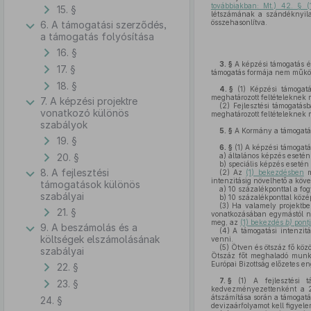
továbbiakban: Mt.) 42. § (
15. §
létszámának a szándéknyila
összehasonlítva.
6. A támogatási szerződés,
a támogatás folyósítása
16. §
3. §
A képzési támogatás és
17. §
támogatás formája nem működés
18. §
4. §
(1)
Képzési támogatás
meghatározott feltételeknek 
7. A képzési projektre
(2)
Fejlesztési támogatásb
vonatkozó különös
meghatározott feltételeknek 
szabályok
5. §
A Kormány a támogatá
19. §
6. §
(1)
A képzési támogatás
20. §
a)
általános képzés esetén
b)
speciális képzés esetén
8. A fejlesztési
(2)
Az
(1) bekezdésben
m
intenzitásig növelhető a köve
támogatások különös
a)
10 százalékponttal a fo
szabályai
b)
10 százalékponttal közép
(3)
Ha valamely projektben
21. §
vonatkozásában egymástól ne
meg, az
(1) bekezdés
b)
pont
9. A beszámolás és a
(4)
A támogatási intenzitá
költségek elszámolásának
venni.
(5)
Ötven és ötszáz fő köz
szabályai
Ötszáz főt meghaladó munka
Európai Bizottság előzetes e
22. §
7. §
(1)
A fejlesztési t
23. §
kedvezményezettenként a 2
átszámítása során a támogat
24. §
devizaárfolyamot kell figyel