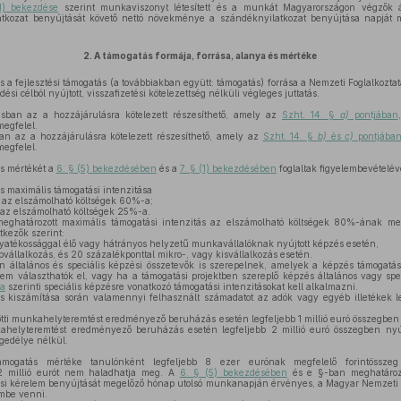
1) bekezdése
szerint munkaviszonyt létesített és a munkát Magyarországon végzők átl
tkozat benyújtását követő nettó növekménye a szándéknyilatkozat benyújtása napját 
2.
A támogatás formája, forrása, alanya és mértéke
 a fejlesztési támogatás (a továbbiakban együtt: támogatás) forrása a Nemzeti Foglalkoztat
i célból nyújtott, visszafizetési kötelezettség nélküli végleges juttatás.
ban az a hozzájárulásra kötelezett részesíthető, amely az
Szht. 14. §
a)
pontjában
megfelel.
an az a hozzájárulásra kötelezett részesíthető, amely az
Szht. 14. §
b)
és
c)
pontjába
megfelel.
s mértékét a
6. § (5) bekezdésében
és a
7. § (1) bekezdésében
foglaltak figyelembevételév
 maximális támogatási intenzitása
 az elszámolható költségek 60%-a;
 az elszámolható költségek 25%-a.
eghatározott maximális támogatási intenzitás az elszámolható költségek 80%-ának meg
tkezők szerint:
gyatékossággal élő vagy hátrányos helyzetű munkavállalóknak nyújtott képzés esetén,
vállalkozás, és 20 százalékponttal mikro-, vagy kisvállalkozás esetén.
 általános és speciális képzési összetevők is szerepelnek, amelyek a képzés támogatás
m választhatók el, vagy ha a támogatási projektben szereplő képzés általános vagy speci
ja
szerinti speciális képzésre vonatkozó támogatási intenzitásokat kell alkalmazni.
s kiszámítása során valamennyi felhasznált számadatot az adók vagy egyéb illetékek le
ötti munkahelyteremtést eredményező beruházás esetén legfeljebb 1 millió euró összegben
helyteremtést eredményező beruházás esetén legfeljebb 2 millió euró összegben nyú
ngedélye nélkül.
ámogatás mértéke tanulónként legfeljebb 8 ezer eurónak megfelelő forintössze
 millió eurót nem haladhatja meg. A
6. § (5) bekezdésében
és e §-ban meghatározot
ási kérelem benyújtását megelőző hónap utolsó munkanapján érvényes, a Magyar Nemzeti Ba
embe venni.