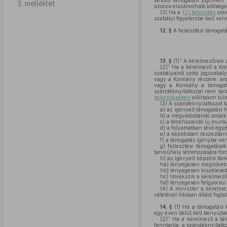
tartozó támogatási jogcíme
3. melléklet
azonos elszámolható költség
(3)
Ha a
(2) bekezdés
szer
szabályt figyelembe kell ven
12. §
A fejlesztési támoga
2
13. §
(1)
A kérelmezőnek a 
3
(2)
Ha a kérelmező a Korm
szabályairól szóló jogszabál
vagy a Kormány részére, amel
vagy a Kormány a támogatá
szándéknyilatkozat nem tar
bekezdésében
előírtakon túl
(3)
A szándéknyilatkozat t
a)
az igényelt támogatási 
b)
a megvalósítandó projekt
c)
a létrehozandó új munka
d)
a folyamatban lévő egy
e)
a képzésben részesítend
f)
a támogatás igénybe venn
g)
fejlesztési támogatások
tanműhely létrehozására ford
h)
az igényelt képzési tám
ha)
lényegesen megnöveksz
hb)
lényegesen kiszélesed
hc)
növekszik a kérelmező á
hd)
lényegesen felgyorsul 
(4)
A miniszter a kérelmez
vételével írásban állást fogl
14. §
(1)
Ha a támogatási k
egy éven belül kell benyújta
4
(2)
Ha a kérelmező a tám
fenntartja, a szándéknyilatko