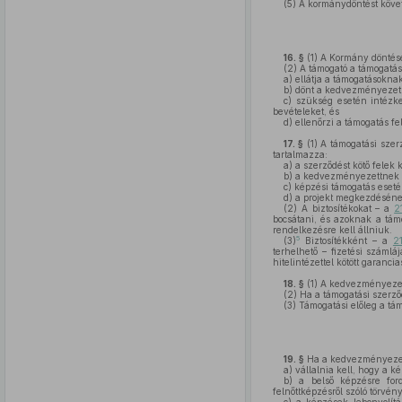
(5)
A kormánydöntést követ
16. §
(1)
A Kormány döntését
(2)
A támogató a támogatás
a)
ellátja a támogatásoknak
b)
dönt a kedvezményezett á
c)
szükség esetén intézked
bevételeket, és
d)
ellenőrzi a támogatás f
17. §
(1)
A támogatási szer
tartalmazza:
a)
a szerződést kötő felek 
b)
a kedvezményezettnek a t
c)
képzési támogatás esetén
d)
a projekt megkezdésének
(2)
A biztosítékokat – a
2
bocsátani, és azoknak a tám
rendelkezésre kell állniuk.
5
(3)
Biztosítékként – a
2
terhelhető – fizetési száml
hitelintézettel kötött garanc
18. §
(1)
A kedvezményezett 
(2)
Ha a támogatási szerződé
(3)
Támogatási előleg a tám
19. §
Ha a kedvezményezett
a)
vállalnia kell, hogy a ké
b)
a belső képzésre fordí
felnőttképzésről szóló törvény