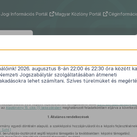
Jogi Információs Portál
Magyar Közlöny Portál
Céginformáció
149/2012. (VII. 6.) Korm. rendelet
nálóink! 2026. augusztus 8-án 22:00 és 22:30 óra között ka
 Foglalkoztatási Alap képzési alaprészéből a Korm
Nemzeti Jogszabálytár szolgáltatásában átmeneti
tésével nyújtható támogatások részletes szabálya
kadásokra lehet számítani. Szíves türelmüket és megért
Hatályos: 2014. 09. 05. – 2015. 02. 10.
ozzájárulásról és a képzés fejlesztésének támogatásáról szóló
2011. évi CLV. törvény 23
, az
Alaptörvény 15. cikk (1) bekezdésben
meghatározott feladatkörében eljárva a következők
1.
Általános rendelkezések
ormány egyedi döntésén alapuló, a szakképzési hozzájárulásról és a képzés fejlesztésének
: Szht.)
t, beruházás-ösztönzést segítő képzési támogatás (a továbbiakban: képzési támogatás),