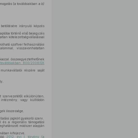
 támogatás (a továbbiakban a
b)
etöltésére irányuló képzés
aplóba történő első bejegyzés
tlan kötelezettségvállalással
olható szoftver felhasználási
alommal, visszavonhatatlan
iaccal összeegyeztethetőnek
a továbbiakban: 800/2008/EK
munkavállalói részére saját
y,
 szervezetétől elkülönülten,
i intézmény, vagy külföldön
égek összessége,
alási jogkört gyakorló szerv,
l és a regionális támogatási
ghatározott módszer alapján
mában kifejezve,
zóló
2012. évi I. törvény (a