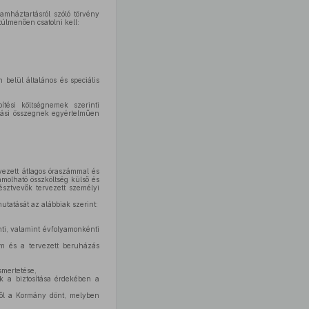
amháztartásról szóló törvény
túlmenően csatolni kell:
 belül általános és speciális
ítési költségnemek szerinti
atási összegnek egyértelműen
ezett átlagos óraszámmal és
molható összköltség külső és
észtvevők tervezett személyi
mutatását az alábbiak szerint:
nti, valamint évfolyamonkénti
m és a tervezett beruházás
smertetése,
k a biztosítása érdekében a
éről a Kormány dönt, melyben