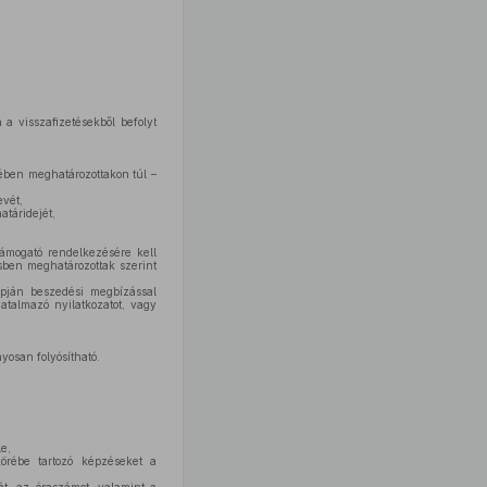
a visszafizetésekből befolyt
ében meghatározottakon túl –
evét,
atáridejét,
támogató rendelkezésére kell
sben meghatározottak szerint
pján beszedési megbízással
atalmazó nyilatkozatot, vagy
nyosan folyósítható.
le,
körébe tartozó képzéseket a