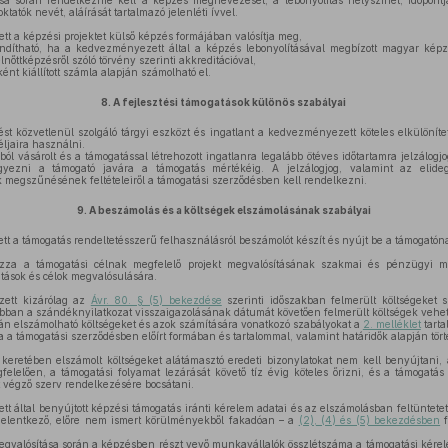
a során rendelkeznie kell a képzés megnevezését, a lebonyolítás helyszínét, időpontj
tatók nevét, aláírását tartalmazó jelenléti ívvel.
 a képzési projektet külső képzés formájában valósítja meg,
ndítható, ha a kedvezményezett által a képzés lebonyolításával megbízott magyar képz
lnőttképzésről szóló törvény szerinti akkreditációval,
nt kiállított számla alapján számolható el.
8.
A fejlesztési támogatások különös szabályai
st közvetlenül szolgáló tárgyi eszközt és ingatlant a kedvezményezett köteles elkülönítet
éljaira használni.
ból vásárolt és a támogatással létrehozott ingatlanra legalább ötéves időtartamra jelzálogjo
jegyezni a támogató javára a támogatás mértékéig. A jelzálogjog, valamint az elidege
 megszűnésének feltételeiről a támogatási szerződésben kell rendelkezni.
9.
A beszámolás és a költségek elszámolásának szabályai
 a támogatás rendeltetésszerű felhasználásról beszámolót készít és nyújt be a támogatón
za a támogatási célnak megfelelő projekt megvalósításának szakmai és pénzügyi me
atások és célok megvalósulására.
ett kizárólag az
Ávr. 80. § (5) bekezdése
szerinti időszakban felmerült költségeket 
bban a szándéknyilatkozat visszaigazolásának dátumát követően felmerült költségek vehet
rán elszámolható költségeket és azok számítására vonatkozó szabályokat a
2. melléklet
tarta
 a támogatási szerződésben előírt formában és tartalommal, valamint határidők alapján tört
 keretében elszámolt költségeket alátámasztó eredeti bizonylatokat nem kell benyújtani
elelően, a támogatási folyamat lezárását követő tíz évig köteles őrizni, és a támogatá
t végző szerv rendelkezésére bocsátani.
által benyújtott képzési támogatás iránti kérelem adatai és az elszámolásban feltüntetett
 jelentkező, előre nem ismert körülményekből fakadóan – a
(2), (4) és (5) bekezdésben
f
egvalósítása során a képzésben részt vevő munkavállalók összlétszáma a támogatási kére