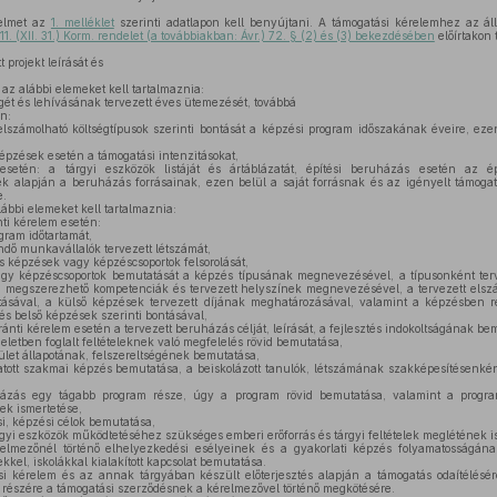
elmet az
1. melléklet
szerinti adatlapon kell benyújtani. A támogatási kérelemhez az áll
1. (XII. 31.) Korm. rendelet (a továbbiakban: Ávr.) 72. § (2) és (3) bekezdésében
előírtakon 
 projekt leírását és
az alábbi elemeket kell tartalmaznia:
gét és lehívásának tervezett éves ütemezését, továbbá
n:
elszámolható költségtípusok szerinti bontását a képzési program időszakának éveire, ezen
képzések esetén a támogatási intenzitásokat,
esetén: a tárgyi eszközök listáját és ártáblázatát, építési beruházás esetén az ép
nek alapján a beruházás forrásainak, ezen belül a saját forrásnak és az igényelt támog
e.
lábbi elemeket kell tartalmaznia:
ti kérelem esetén:
gram időtartamát,
dő munkavállalók tervezett létszámát,
is képzések vagy képzéscsoportok felsorolását,
y képzéscsoportok bemutatását a képzés típusának megnevezésével, a típusonként terv
 megszerezhető kompetenciák és tervezett helyszínek megnevezésével, a tervezett elszá
tásával, a külső képzések tervezett díjának meghatározásával, valamint a képzésben r
 és belső képzések szerinti bontásával,
ránti kérelem esetén a tervezett beruházás célját, leírását, a fejlesztés indokoltságának be
eletben foglalt feltételeknek való megfelelés rövid bemutatása,
rület állapotának, felszereltségének bemutatása,
tatott szakmai képzés bemutatása, a beiskolázott tanulók, létszámának szakképesítésenké
ázás egy tágabb program része, úgy a program rövid bemutatása, valamint a progra
ek ismertetése,
si, képzési célok bemutatása,
gyi eszközök működtetéséhez szükséges emberi erőforrás és tárgyi feltételek meglétének i
lmezőnél történő elhelyezkedési esélyeinek és a gyakorlati képzés folyamatosságána
kel, iskolákkal kialakított kapcsolat bemutatása.
si kérelem és az annak tárgyában készült előterjesztés alapján a támogatás odaítélés
 részére a támogatási szerződésnek a kérelmezővel történő megkötésére.