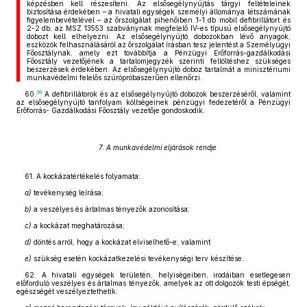
képzésben kell részesíteni. Az elsősegélynyújtás tárgyi feltételeinek
biztosítása érdekében – a hivatali egységek személyi állománya létszámának
figyelembevételével – az őrszolgálat pihenőiben 1-1 db mobil defibrillátort és
2-2 db, az MSZ 13553 szabványnak megfelelő IV-es típusú elsősegélynyújtó
dobozt kell elhelyezni. Az elsősegélynyújtó dobozokban lévő anyagok,
eszközök felhasználásáról az őrszolgálat írásban tesz jelentést a Személyügyi
Főosztálynak, amely ezt továbbítja a Pénzügyi Erőforrás-gazdálkodási
Főosztály vezetőjének a tartalomjegyzék szerinti feltöltéshez szükséges
beszerzések érdekében. Az elsősegélynyújtó doboz tartalmát a minisztériumi
munkavédelmi felelős szúrópróbaszerűen ellenőrzi.
39
60.
A defibrillátorok és az elsősegélynyújtó dobozok beszerzéséről, valamint
az elsősegélynyújtó tanfolyam költségeinek pénzügyi fedezetéről a Pénzügyi
Erőforrás- Gazdálkodási Főosztály vezetője gondoskodik.
7. A munkavédelmi eljárások rendje
61. A kockázatértékelés folyamata:
a)
tevékenység leírása;
b)
a veszélyes és ártalmas tényezők azonosítása;
c)
a kockázat meghatározása;
d)
döntés arról, hogy a kockázat elviselhető-e; valamint
e)
szükség esetén kockázatkezelési tevékenységi terv készítése.
62. A hivatali egységek területén, helyiségeiben, irodáiban esetlegesen
előforduló veszélyes és ártalmas tényezők, amelyek az ott dolgozók testi épségét,
egészségét veszélyeztethetik: