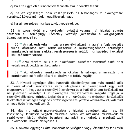
c)
ha a felügyeleti ellenőrzések tapasztalatai indokolttá teszik;
d)
ha az egészséget nem veszélyeztető és biztonságos munkavégzésre
vonatkozó követelmények megváltoznak; vagy
e)
ha új, veszélyes munkaeszközt vezetnek be.
29. A soron kívüli munkavédelmi oktatást valamennyi hivatali egység
esetében a Személyügyi Főosztály vezetője javaslatára a közigazgatási
államtitkár rendeli el.
34
30.
Annak érdekében, hogy a személyi állomány tagjai a foglalkoztatás
teljes időtartama alatt rendelkezzenek a munkavégzéshez szükséges
munkavédelmi ismeretekkel, rendszeresen ismétlődő munkavédelmi oktatást
kell számukra tartani.
35
31.
Azok részére, akik a munkavédelmi oktatáson menthető okból nem
vettek részt, pótoktatást kell tartani.
36
32.
Az előzetes munkavédelmi oktatás tematikáját a minisztériumi
munkavédelmi felelős készíti el, és évente felülvizsgálja.
33. A hivatali egységek által használt létesítményekben más munkáltatók
munkavállalóinak rendszeres vagy ideiglenes munkavégzését úgy kell
megszervezni, hogy az a személyi állományra és a hatókörükben tartózkodókra
ne jelentsen veszélyt. A munkavégzés megszervezése magába foglalja a
személyi állomány érintett tagjai és a munkavégzés hatókörében tartózkodók
tájékoztatását az egészséget és biztonságot veszélyeztető kockázatokról, valamint
a megelőzési intézkedésekről.
34. Más munkáltató munkavállalója a hivatali egységek által használt
létesítmény területén végzett munkája során az általános munkavédelmi
szabályokon kívül köteles betartani az adott munkahelyre meghatározott
munkavédelmi követelményeket is.
35. A hivatali egységek által használt helyiségben vagy létesítmény területén