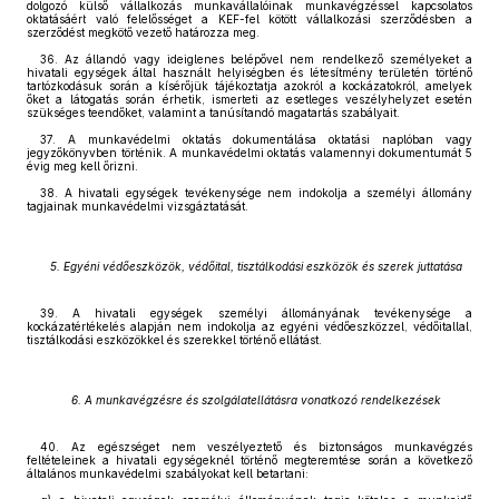
dolgozó külső vállalkozás munkavállalóinak munkavégzéssel kapcsolatos
oktatásáért való felelősséget a KEF-fel kötött vállalkozási szerződésben a
szerződést megkötő vezető határozza meg.
36. Az állandó vagy ideiglenes belépővel nem rendelkező személyeket a
hivatali egységek által használt helyiségben és létesítmény területén történő
tartózkodásuk során a kísérőjük tájékoztatja azokról a kockázatokról, amelyek
őket a látogatás során érhetik, ismerteti az esetleges veszélyhelyzet esetén
szükséges teendőket, valamint a tanúsítandó magatartás szabályait.
37. A munkavédelmi oktatás dokumentálása oktatási naplóban vagy
jegyzőkönyvben történik. A munkavédelmi oktatás valamennyi dokumentumát 5
évig meg kell őrizni.
38. A hivatali egységek tevékenysége nem indokolja a személyi állomány
tagjainak munkavédelmi vizsgáztatását.
5. Egyéni védőeszközök, védőital, tisztálkodási eszközök és szerek juttatása
39. A hivatali egységek személyi állományának tevékenysége a
kockázatértékelés alapján nem indokolja az egyéni védőeszközzel, védőitallal,
tisztálkodási eszközökkel és szerekkel történő ellátást.
6. A munkavégzésre és szolgálatellátásra vonatkozó rendelkezések
40. Az egészséget nem veszélyeztető és biztonságos munkavégzés
feltételeinek a hivatali egységeknél történő megteremtése során a következő
általános munkavédelmi szabályokat kell betartani: