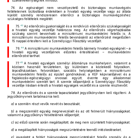
szaktevékenységnek minősül.
74. Az egészséget nem veszélyeztető és biztonságos munkavégzés
feltételeinek biztosítása érdekében a hivatali egység vezetője vagy az általa
kijelölt személy rendszeresen ellenőrzi a biztonságos munkavégzéshez
szükséges feltételek meglétét.
43
75.
Az ellenőrzés gyakoriságát és a rendkívüli ellenőrzés szükségességét
a hivatali egység vezetője határozza meg. Az ellenőrzés végrehajtásába
szükség szerint bevonható a minisztériumi munkavédelmi felelős is. A
minisztériumi munkavédelmi felelős bevonásáról az ellenőrzést megelőzően
15 nappal értesíteni kell a Személyügyi Főosztály vezetőjét.
44
76.
A minisztériumi munkavédelmi felelős bármely hivatali egységnél – a
hivatali egység vezetőjének előzetes értesítésével – munkavédelmi
ellenőrzést tarthat.
45
77.
A hivatali egységek személyi állománya munkahelyein, valamint a
közösen használt területeken, így különösen a közlekedő folyosókon,
lépcsőházakban, felvonókban, szociális helyiségekben a minisztériumi
munkavédelmi felelős az épület gondnokával, a KEF képviselőjével és a
foglakozás-egészségügyi orvossal együtt, évente egy alkalommal
munkavédelmi szemlét tart. A szemle időpontjáról a Személyügyi Főosztály
vezetője írásban értesíti a hivatali egységek vezetőit és a szemle résztvevőit.
78. Az ellenőrzés és a szemle tapasztalatait jegyzőkönyvben kell rögzíteni. A
jegyzőkönyvnek tartalmaznia kell:
a)
a szemlén részt vevők nevét és beosztását;
b)
a megszemlélt egység megnevezését és az ott felmerült hiányosságokat,
valamint a jegyzőkönyv felvételének időpontját;
c)
az előző szemle során megállapított, de meg nem szüntetett hiányosságokat;
d)
a megállapított hiányosságok megszüntetésére teendő intézkedéseket;
e)
javaslatot a feltárt hiányosságok megszüntetésért felelős személy és a