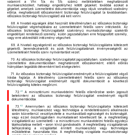
valamint a Vhr. 1/a. és 1/b. számú mellékletében meghatározott
munkaeszközöket, hatósági engedélyhez kötött gépeket, továbbá azokat a
gépeket, amelyek üzemeltetési dokumentációja vagy rájuk vonatkozó szabvány
előírja, meghatározott időszakonként biztonsági felülvizsgálat (a továbbiakban:
időszakos biztonsági felülvizsgálat) alá kell vonni.
68. A hivatali egységek által használt létesítményben az időszakos biztonsági
felülvizsgálat végrehajtására az üzemeltetésért felelős szerv intézkedik. Az
időszakos biztonsági felülvizsgálatot szakirányú munkabiztonsági szakértői
engedéllyel rendelkező személy, külön jogszabályban erre feljogosított személy,
vagy erre akkreditált intézmény végezheti.
69. A hivatali egységeknél az időszakos biztonsági felülvizsgálatra kötelezett
gépekről, berendezésekről és azok felülvizsgálatának érvényességéről az
üzemeltetésért felelős szerv nyilvántartást vezet.
70. Az időszakos biztonsági felülvizsgálatot jogszabályban, szabványban vagy
üzemeltetési dokumentációban meghatározott időszakonként, eltérő előírás
hiányában legalább ötévenként kell elvégeztetni.
71. Az időszakos biztonsági felülvizsgálat eredményét a felülvizsgálatot végző
írásba foglalja. A létesítmény üzemeltetéséért felelős szerv az időszakos
biztonsági felülvizsgálat eredményét rögzítő dokumentációt a következő
felülvizsgálatig köteles megőrizni.
41
72.
A minisztériumi munkavédelmi felelős ellenőrzése során jogosult
betekinteni az időszakos biztonsági felülvizsgálat eredményét rögzítő
dokumentációba.
42
73.
Amennyiben az időszakos biztonsági felülvizsgálatra kötelezett
létesítmény, munkaeszköz vagy technológia a rendeltetésszerű alkalmazás
során közvetlenül veszélyeztette a munkavállaló egészségét és biztonságát,
vagy ezzel összefüggésben munkabaleset következett be, a megfelelőség
vizsgálatáról az üzemeltető – a minisztériumi munkavédelmi felelős egyidejű
tájékoztatása mellett – soron kívül gondoskodik. A megfelelőség vizsgálatának
befejezéséig a vizsgálattal érintett munkaeszköz vagy technológia
működtetése, használata tilos. A megfelelőség vizsgálata munkabiztonsági