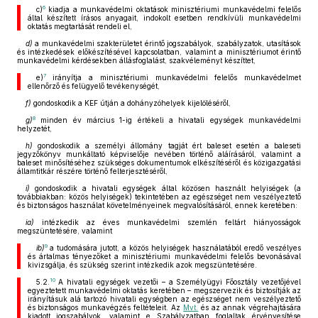
6
c)
kiadja a munkavédelmi oktatások minisztériumi munkavédelmi felelős
által készített írásos anyagait, indokolt esetben rendkívüli munkavédelmi
oktatás megtartását rendeli el,
d)
a munkavédelmi szakterületet érintő jogszabályok, szabályzatok, utasítások
és intézkedések előkészítésével kapcsolatban, valamint a minisztériumot érintő
munkavédelmi kérdésekben állásfoglalást, szakvéleményt készíttet,
7
e)
irányítja a minisztériumi munkavédelmi felelős munkavédelmet
ellenőrző és felügyelő tevékenységét,
f)
gondoskodik a KEF útján a dohányzóhelyek kijelöléséről,
8
g)
minden év március 1-ig értékeli a hivatali egységek munkavédelmi
helyzetét,
h)
gondoskodik a személyi állomány tagját ért baleset esetén a baleseti
jegyzőkönyv munkáltató képviselője nevében történő aláírásáról, valamint a
baleset minősítéséhez szükséges dokumentumok elkészítéséről és közigazgatási
államtitkár részére történő felterjesztéséről,
i)
gondoskodik a hivatali egységek által közösen használt helyiségek (a
továbbiakban: közös helyiségek) tekintetében az egészséget nem veszélyeztető
és biztonságos használat követelményeinek megvalósításáról, ennek keretében:
ia)
intézkedik az éves munkavédelmi szemlén feltárt hiányosságok
megszüntetésére, valamint
9
ib)
a tudomására jutott, a közös helyiségek használatából eredő veszélyes
és ártalmas tényezőket a minisztériumi munkavédelmi felelős bevonásával
kivizsgálja, és szükség szerint intézkedik azok megszüntetésére.
10
5.2.
A hivatali egységek vezetői – a Személyügyi Főosztály vezetőjével
egyeztetett munkavédelmi oktatás keretében – megszervezik és biztosítják az
irányításuk alá tartozó hivatali egységben az egészséget nem veszélyeztető
és biztonságos munkavégzés feltételeit. Az
Mvt.
és az annak végrehajtására
kiadott jogszabályok, valamint e Szabályzatban foglaltak érvényesítése