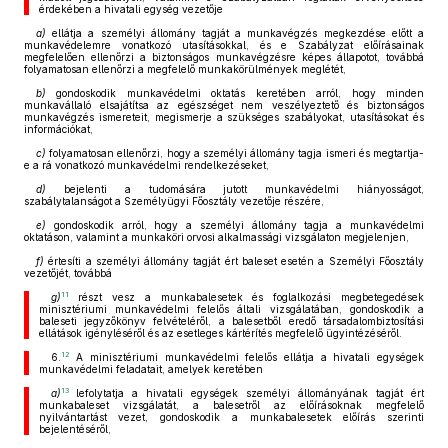
érdekében a hivatali egység vezetője
a)
ellátja a személyi állomány tagját a munkavégzés megkezdése előtt a
munkavédelemre vonatkozó utasításokkal, és e Szabályzat előírásainak
megfelelően ellenőrzi a biztonságos munkavégzésre képes állapotot, továbbá
folyamatosan ellenőrzi a megfelelő munkakörülmények meglétét,
b)
gondoskodik munkavédelmi oktatás keretében arról, hogy minden
munkavállaló elsajátítsa az egészséget nem veszélyeztető és biztonságos
munkavégzés ismereteit, megismerje a szükséges szabályokat, utasításokat és
információkat,
c)
folyamatosan ellenőrzi, hogy a személyi állomány tagja ismeri és megtartja-
e a rá vonatkozó munkavédelmi rendelkezéseket,
d)
bejelenti a tudomására jutott munkavédelmi hiányosságot,
szabálytalanságot a Személyügyi Főosztály vezetője részére,
e)
gondoskodik arról, hogy a személyi állomány tagja a munkavédelmi
oktatáson, valamint a munkaköri orvosi alkalmassági vizsgálaton megjelenjen,
f)
értesíti a személyi állomány tagját ért baleset esetén a Személyi Főosztály
vezetőjét, továbbá
11
g)
részt vesz a munkabalesetek és foglalkozási megbetegedések
minisztériumi munkavédelmi felelős általi vizsgálatában, gondoskodik a
baleseti jegyzőkönyv felvételéről, a balesetből eredő társadalombiztosítási
ellátások igényléséről és az esetleges kártérítés megfelelő ügyintézéséről.
12
6.
A minisztériumi munkavédelmi felelős ellátja a hivatali egységek
munkavédelmi feladatait, amelyek keretében
13
a)
lefolytatja a hivatali egységek személyi állományának tagját ért
munkabaleset vizsgálatát, a balesetről az előírásoknak megfelelő
nyilvántartást vezet, gondoskodik a munkabalesetek előírás szerinti
bejelentéséről,