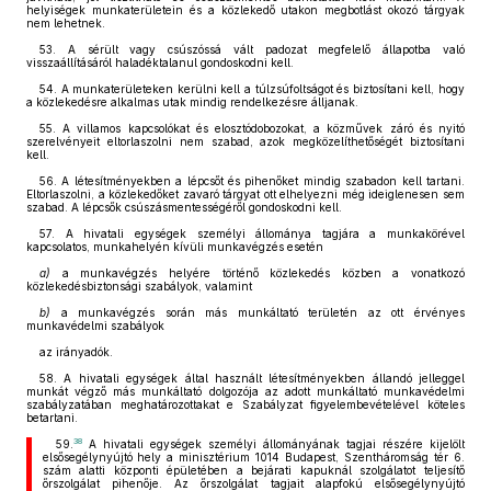
helyiségek munkaterületein és a közlekedő utakon megbotlást okozó tárgyak
nem lehetnek.
53. A sérült vagy csúszóssá vált padozat megfelelő állapotba való
visszaállításáról haladéktalanul gondoskodni kell.
54. A munkaterületeken kerülni kell a túlzsúfoltságot és biztosítani kell, hogy
a közlekedésre alkalmas utak mindig rendelkezésre álljanak.
55. A villamos kapcsolókat és elosztódobozokat, a közművek záró és nyitó
szerelvényeit eltorlaszolni nem szabad, azok megközelíthetőségét biztosítani
kell.
56. A létesítményekben a lépcsőt és pihenőket mindig szabadon kell tartani.
Eltorlaszolni, a közlekedőket zavaró tárgyat ott elhelyezni még ideiglenesen sem
szabad. A lépcsők csúszásmentességéről gondoskodni kell.
57. A hivatali egységek személyi állománya tagjára a munkakörével
kapcsolatos, munkahelyén kívüli munkavégzés esetén
a)
a munkavégzés helyére történő közlekedés közben a vonatkozó
közlekedésbiztonsági szabályok, valamint
b)
a munkavégzés során más munkáltató területén az ott érvényes
munkavédelmi szabályok
az irányadók.
58. A hivatali egységek által használt létesítményekben állandó jelleggel
munkát végző más munkáltató dolgozója az adott munkáltató munkavédelmi
szabályzatában meghatározottakat e Szabályzat figyelembevételével köteles
betartani.
38
59.
A hivatali egységek személyi állományának tagjai részére kijelölt
elsősegélynyújtó hely a minisztérium 1014 Budapest, Szentháromság tér 6.
szám alatti központi épületében a bejárati kapuknál szolgálatot teljesítő
őrszolgálat pihenője. Az őrszolgálat tagjait alapfokú elsősegélynyújtó