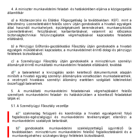
4. A miniszter munkavédelmi feladat- és hatáskörében eljárva a közigazgatási
államtitkár
a)
a Közbeszerzési és Ellátási Főigazgatóság (a továbbiakban: KEF), mint a
létesítmény üzemeltetéséért felelős szerv útján gondoskodik a hivatali egységek
által használt munkahelyek, épületgépészeti berendezések, munkaeszközök
üzemeltetésével, felújításával, karbantartásával, valamint az időszakos
biztonságtechnikai felülvizsgálatok végrehajtásával kapcsolatos feladatok
ellátásáról,
b)
a Pénzügyi Erőforrás-gazdálkodási Főosztály útján gondoskodik a hivatali
egységek működésével kapcsolatos, a munkavédelmet érintő dologi és pénzügyi
feltételek biztosításáról,
c)
a Személyügyi Főosztály útján gondoskodik a minisztérium személyi
állományát érintő munkáltatói munkavédelmi feladatok ellátásáról, továbbá
3
d)
a baleseteket a kivizsgálás során keletkező dokumentumok alapján
minősíti a hivatali egység személyi állományára vonatkozóan munkabalesetnek,
a vezényelt hivatásos személyi állomány esetében szolgálati kötelmekkel
összefüggő balesetnek.
5. A munkáltató munkavédelmi feladatainak végrehajtásáért felelős
személyek munkavédelmi feladat- és hatáskörükben a következő feladatokat
látják el:
5.1. A Személyügyi Főosztály vezetője
4
a)
szakmailag felügyeli és koordinálja a hivatali egységeknél folyó
foglalkozás-egészségügyi és munkavédelmi tevékenységet, ellenőrzi a
munkavédelmi szabályok betartását,
5
b)
gondoskodik munkavédelmi szakképzettségű ügyintéző (a
továbbiakban: minisztériumi munkavédelmi felelős) foglalkoztatásáról és a
munkavégzéséhez szükséges tárgyi feltételek biztosításáról,