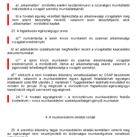
a) „alkalmatlan” minősítés esetén kezdeményezi a szükséges munkáltatói
intézkedést a vizsgált személy munkáltatójánál,
b) a hivatali egység vezetőjét tájékoztatja az alkalmassági vizsgálaton meg
nem jelent beosztottja nevéről, valamint azon beosztottjairól, akik
„alkalmatlan” minősítést kaptak.
23. A foglalkozás-egészségügyi orvos
30
a)
nyilvántartja a soron kívüli munkaköri és szakmai alkalmassági
vizsgálat eredményét,
b)
az adatvédelmi szabályoknak megfelelően kezeli a vizsgálattal kapcsolatos
dokumentumokat,
31
c)
a soron kívüli munkaköri és szakmai alkalmassági vizsgálat
eredményéről, a minősítésről, illetve az alkalmatlanság okáról, valamint a
jogorvoslati lehetőségről tájékoztatja a vizsgált személyt,
32
d)
elkészíti a nem hivatásos állomány vonatkozásában az OSAP beszámoló
jelentést, valamint a munkavédelem egyes ágazati feladatainak egységes
ellátásáról szóló BM utasítás 2. melléklet 1. függelékében található kimutatást és
minden év január 31-ig megküldi a minisztérium foglalkozás-egészségügyi
koordinációt végző szervezeti egységének.
33
24.
A hivatali egységeknél – a minisztériumi munkavédelmi felelős
kivételével – nincs munkavédelmi szakképzettséget igénylő munkakör.
4. A munkavédelmi oktatás rendje
25. A személyi állomány tagjai munkavédelmi oktatás keretében ismerik meg
az egészséget nem veszélyeztető és biztonságos munkavégzésre vonatkozó