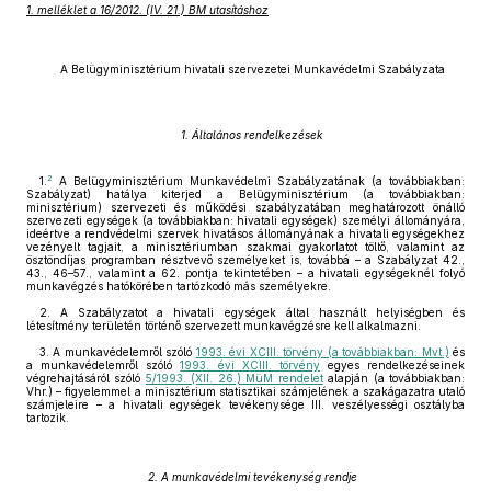
1. melléklet a 16/2012. (IV. 21.) BM utasításhoz
A Belügyminisztérium hivatali szervezetei Munkavédelmi Szabályzata
1. Általános rendelkezések
2
1.
A Belügyminisztérium Munkavédelmi Szabályzatának (a továbbiakban:
Szabályzat) hatálya kiterjed a Belügyminisztérium (a továbbiakban:
minisztérium) szervezeti és működési szabályzatában meghatározott önálló
szervezeti egységek (a továbbiakban: hivatali egységek) személyi állományára,
ideértve a rendvédelmi szervek hivatásos állományának a hivatali egységekhez
vezényelt tagjait, a minisztériumban szakmai gyakorlatot töltő, valamint az
ösztöndíjas programban résztvevő személyeket is, továbbá – a Szabályzat 42.,
43., 46–57., valamint a 62. pontja tekintetében – a hivatali egységeknél folyó
munkavégzés hatókörében tartózkodó más személyekre.
2. A Szabályzatot a hivatali egységek által használt helyiségben és
létesítmény területén történő szervezett munkavégzésre kell alkalmazni.
3. A munkavédelemről szóló
1993. évi XCIII. törvény (a továbbiakban: Mvt.)
és
a munkavédelemről szóló
1993. évi XCIII. törvény
egyes rendelkezéseinek
végrehajtásáról szóló
5/1993. (XII. 26.) MüM rendelet
alapján (a továbbiakban:
Vhr.) – figyelemmel a minisztérium statisztikai számjelének a szakágazatra utaló
számjeleire – a hivatali egységek tevékenysége III. veszélyességi osztályba
tartozik.
2. A munkavédelmi tevékenység rendje