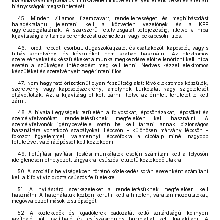
kialakításával kapcsolatos munkavédelmi követelmények ellenőrzését és a feltárt
hiányosságok megszüntetését.
45. Minden villamos üzemzavart, rendellenességet és meghibásodást
haladéktalanul jelenteni kell a közvetlen vezetőnek és a KEF
ügyfélszolgálatának. A szakszerű felülvizsgálat befejezéséig, illetve a hiba
kijavításáig a villamos berendezést üzemeltetni vagy bekapcsolni tilos.
46. Törött, repedt, csorbult dugaszolóaljzatot és csatlakozót, kapcsolót, vagyis
hibás szerelvényt és készüléket nem szabad használni. Az elektromos
szerelvényeket és készülékeket a munka megkezdése előtt ellenőrizni kell, hiba
esetén a szükséges intézkedést meg kell tenni. Nedves kézzel elektromos
készüléket és szerelvényeit megérinteni tilos.
47. Nem hagyható őrizetlenül olyan feszültség alatt lévő elektromos készülék,
szerelvény vagy kapcsolószekrény, amelynek burkolatát vagy szigetelését
eltávolították. Azt a kijavításig el kell zárni, illetve az érintett területet le kell
zárni.
48. A hivatali egységek területén a folyosókat, lépcsőházakat, lépcsőket és
személyfelvonókat rendeltetésüknek megfelelően kell használni. A
személyfelvonók igénybevétele során be kell tartani annak biztonságos
használtára vonatkozó szabályokat. Lépcsőn – különösen márvány lépcsőn –
fokozott figyelemmel, valamennyi lépcsőfokra a cipőtalp minél nagyobb
felületével való rálépéssel kell közlekedni.
49. Felújítási, javítási, festési munkálatok esetén számítani kell a folyosón
ideiglenesen elhelyezett tárgyakra, csúszós felületű közlekedő utakra.
50. A szociális helyiségekben történő közlekedés során esetenként számítani
kell a kifolyt víz okozta csúszós felületekre.
51. A nyílászáró szerkezeteket a rendeltetésüknek megfelelően kell
használni. A használatuk közben kerülni kell a hirtelen, váratlan mozdulatokat,
megóvva ezzel mások testi épségét.
52. A közlekedők és fogadóterek padozatát kellő szilárdságú, könnyen
javítható, jól tisztítható és csúszásmentes burkolattal kell kialakítani. A