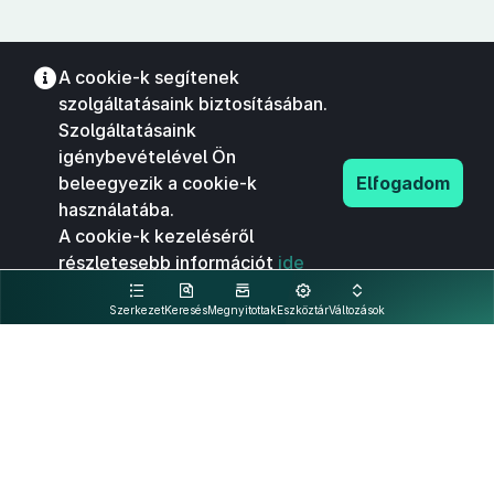
A cookie-k segítenek
szolgáltatásaink biztosításában.
Szolgáltatásaink
igénybevételével Ön
beleegyezik a cookie-k
Elfogadom
használatába.
A cookie-k kezeléséről
részletesebb információt
ide
kattintva olvashat.
Szerkezet
Keresés
Megnyitottak
Eszköztár
Változások