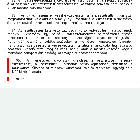
92. A hivatali egységekben folyó tevékenység, valamint a hivatali egységek
által használt létesítmények tűzveszélyességi osztályba sorolása nem indokolja
külön mentési terv készítését.
51
93.
Rendkívüli esemény, vészhelyzet esetén a rendészeti államtitkár által
meghatározottak, valamint a Személyügyi Főosztály által elkészített, a riasztásról
és az azt követő tennivalókról szóló tájékoztató szerint kell eljárni.
94. Az esetlegesen keletkező tűz vagy külső kedvezőtlen hatásból eredő
rendkívüli esemény, így például katasztrófahelyzet, terrortámadás esetén
biztosítani kell az érintett személyek biztonságos helyre történő jutását.
Rendkívüli esemény bekövetkezésekor a mentéssel kapcsolatos feladatok
irányítását, szervezését a veszélyeztetett területen tartózkodó legmagasabb
beosztású vezető kezdi meg és végzi addig, amíg a mentés vezetője vagy a
mentésbe bekapcsolódó hatósági személy e feladatot át nem veszi.
52
95.
A menekülési útvonalak kijelölése, a vészhelyzeti jelzések
elhelyezése, a menekülési útvonalak vészvilágításának biztosítása a
munkáltatói tűzvédelmi feladatok ellátásáért felelős szervezeti egység és a
KEF közös feladata.
53
96.