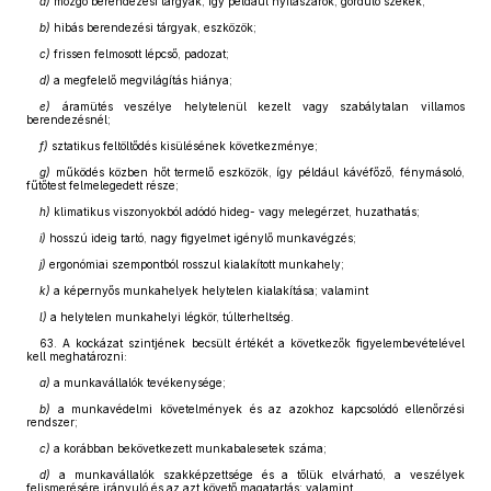
a)
mozgó berendezési tárgyak, így például nyílászárók, gördülő székek;
b)
hibás berendezési tárgyak, eszközök;
c)
frissen felmosott lépcső, padozat;
d)
a megfelelő megvilágítás hiánya;
e)
áramütés veszélye helytelenül kezelt vagy szabálytalan villamos
berendezésnél;
f)
sztatikus feltöltődés kisülésének következménye;
g)
működés közben hőt termelő eszközök, így például kávéfőző, fénymásoló,
fűtőtest felmelegedett része;
h)
klimatikus viszonyokból adódó hideg- vagy melegérzet, huzathatás;
i)
hosszú ideig tartó, nagy figyelmet igénylő munkavégzés;
j)
ergonómiai szempontból rosszul kialakított munkahely;
k)
a képernyős munkahelyek helytelen kialakítása; valamint
l)
a helytelen munkahelyi légkör, túlterheltség.
63. A kockázat szintjének becsült értékét a következők figyelembevételével
kell meghatározni:
a)
a munkavállalók tevékenysége;
b)
a munkavédelmi követelmények és az azokhoz kapcsolódó ellenőrzési
rendszer;
c)
a korábban bekövetkezett munkabalesetek száma;
d)
a munkavállalók szakképzettsége és a tőlük elvárható, a veszélyek
felismerésére irányuló és az azt követő magatartás; valamint