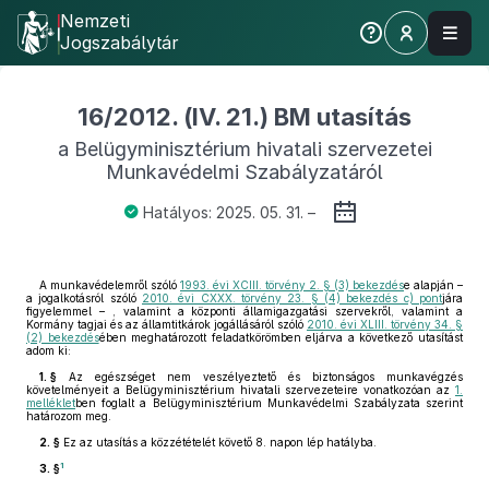
Nemzeti
Jogszabálytár
16/2012. (IV. 21.) BM utasítás
a Belügyminisztérium hivatali szervezetei
Munkavédelmi Szabályzatáról
Hatályos: 2025. 05. 31. –
A munkavédelemről szóló
1993. évi XCIII. törvény 2. § (3) bekezdés
e alapján –
a jogalkotásról szóló
2010. évi CXXX. törvény 23. § (4) bekezdés c) pont
jára
figyelemmel – , valamint a központi államigazgatási szervekről, valamint a
Kormány tagjai és az államtitkárok jogállásáról szóló
2010. évi XLIII. törvény 34. §
(2) bekezdés
ében meghatározott feladatkörömben eljárva a következő utasítást
adom ki:
1. §
Az egészséget nem veszélyeztető és biztonságos munkavégzés
követelményeit a Belügyminisztérium hivatali szervezeteire vonatkozóan az
1.
melléklet
ben foglalt a Belügyminisztérium Munkavédelmi Szabályzata szerint
határozom meg.
2. §
Ez az utasítás a közzétételét követő 8. napon lép hatályba.
1
3. §