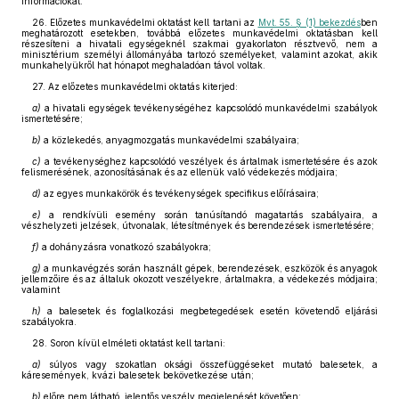
információkat.
26. Előzetes munkavédelmi oktatást kell tartani az
Mvt. 55. § (1) bekezdés
ben
meghatározott esetekben, továbbá előzetes munkavédelmi oktatásban kell
részesíteni a hivatali egységeknél szakmai gyakorlaton résztvevő, nem a
minisztérium személyi állományába tartozó személyeket, valamint azokat, akik
munkahelyükről hat hónapot meghaladóan távol voltak.
27. Az előzetes munkavédelmi oktatás kiterjed:
a)
a hivatali egységek tevékenységéhez kapcsolódó munkavédelmi szabályok
ismertetésére;
b)
a közlekedés, anyagmozgatás munkavédelmi szabályaira;
c)
a tevékenységhez kapcsolódó veszélyek és ártalmak ismertetésére és azok
felismerésének, azonosításának és az ellenük való védekezés módjaira;
d)
az egyes munkakörök és tevékenységek specifikus előírásaira;
e)
a rendkívüli esemény során tanúsítandó magatartás szabályaira, a
vészhelyzeti jelzések, útvonalak, létesítmények és berendezések ismertetésére;
f)
a dohányzásra vonatkozó szabályokra;
g)
a munkavégzés során használt gépek, berendezések, eszközök és anyagok
jellemzőire és az általuk okozott veszélyekre, ártalmakra, a védekezés módjaira;
valamint
h)
a balesetek és foglalkozási megbetegedések esetén követendő eljárási
szabályokra.
28. Soron kívül elméleti oktatást kell tartani:
a)
súlyos vagy szokatlan oksági összefüggéseket mutató balesetek, a
káresemények, kvázi balesetek bekövetkezése után;
b)
előre nem látható, jelentős veszély megjelenését követően;