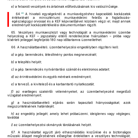
e)
a felsorolt veszélyek és ártalmak előfordulásának kis valószínűsége.
40
64.
A hivatali egységeknél a munkavégzéshez kapcsolódó kockázatok
értékelését a minisztériumi munkavédelmi felelős a foglalkozás-
egészségügyi orvossal és a KEF képviselőjével közösen végzi el, majd annak
eredményét kockázatértékelési dokumentumban rögzíti.
65. Veszélyes munkaeszközt vagy technológiát a munkavédelmi üzembe
helyezésig a KEF – jogszabály eltérő rendelkezése hiányában – próba vagy
kísérleti jelleggel legfeljebb 180 nap időtartamra üzemeltethet.
66. A használatbavételi, üzembehelyezési engedélyben rögzíteni kell:
a)
a gép, berendezés, létesítmény pontos megnevezését;
b)
a telepítés helyét;
c)
a gép, berendezés nyilvántartási számát és elektromos adatait;
d)
az érintésvédelmi és egyéb mérések eredményeit;
e)
a tervező, a kivitelező és a karbantartó nyilatkozatát;
f)
az esetleges szakértői véleményeket, az üzembehelyezést megelőző
vizsgálat eredményeit;
g)
a használatbavételi eljárás során tapasztalt hiányosságokat, azok
megszüntetésének határidejét;
h)
az engedély jellegét, amely lehet próbaüzemi, ideiglenes vagy végleges;
továbbá
i)
az üzembehelyezési okmányok tárolásának helyét.
67. A használattal együtt járó elhasználódás kiszűrése és a biztonságos
műszaki állapot megőrzésének elősegítse érdekében a veszélyes technológiát,