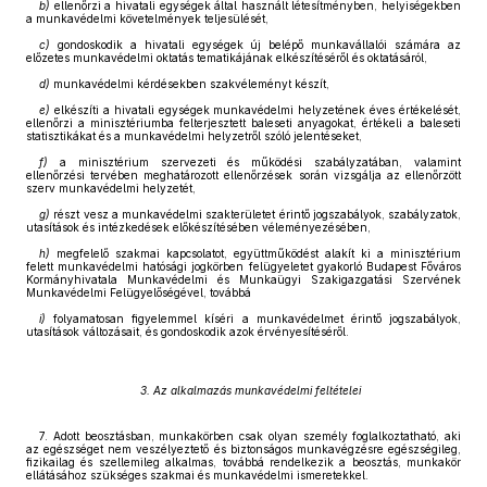
b)
ellenőrzi a hivatali egységek által használt létesítményben, helyiségekben
a munkavédelmi követelmények teljesülését,
c)
gondoskodik a hivatali egységek új belépő munkavállalói számára az
előzetes munkavédelmi oktatás tematikájának elkészítéséről és oktatásáról,
d)
munkavédelmi kérdésekben szakvéleményt készít,
e)
elkészíti a hivatali egységek munkavédelmi helyzetének éves értékelését,
ellenőrzi a minisztériumba felterjesztett baleseti anyagokat, értékeli a baleseti
statisztikákat és a munkavédelmi helyzetről szóló jelentéseket,
f)
a minisztérium szervezeti és működési szabályzatában, valamint
ellenőrzési tervében meghatározott ellenőrzések során vizsgálja az ellenőrzött
szerv munkavédelmi helyzetét,
g)
részt vesz a munkavédelmi szakterületet érintő jogszabályok, szabályzatok,
utasítások és intézkedések előkészítésében véleményezésében,
h)
megfelelő szakmai kapcsolatot, együttműködést alakít ki a minisztérium
felett munkavédelmi hatósági jogkörben felügyeletet gyakorló Budapest Főváros
Kormányhivatala Munkavédelmi és Munkaügyi Szakigazgatási Szervének
Munkavédelmi Felügyelőségével, továbbá
i)
folyamatosan figyelemmel kíséri a munkavédelmet érintő jogszabályok,
utasítások változásait, és gondoskodik azok érvényesítéséről.
3. Az alkalmazás munkavédelmi feltételei
7. Adott beosztásban, munkakörben csak olyan személy foglalkoztatható, aki
az egészséget nem veszélyeztető és biztonságos munkavégzésre egészségileg,
fizikailag és szellemileg alkalmas, továbbá rendelkezik a beosztás, munkakör
ellátásához szükséges szakmai és munkavédelmi ismeretekkel.