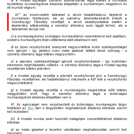
a)
a hivatali egységek személyi állományának tagja köteles a munkaidő
kezdetekor munkavégzésre alkalmas állapotban a munkahelyen megjelenni és
ott munkát végezni;
37
b)
az elszenvedett balesetet a sérült haladéktalanul bejelenti a
munkahelyi felettesnek, aki az esemény bekövetkezéséről értesíti a
Személyügyi Főosztály vezetőjét, a sérült akadályoztatása esetén a
bejelentési kötelezettség a személyi állomány azon tagját terheli, aki a
balesetnek tanúja volt;
c)
a munkavégzéshez szükséges munkavédelmi ismereteket el kell sajátítani,
azokat a munkavégzés teljes időtartama alatt alkalmazni kell;
d)
az olyan veszélyforrást, amelynek megszüntetése külön szakképzettséget
nem igényel – így például vizes irodai padozat, botlást okozó szőnyeg – a
személyi állomány tagja köteles megszüntetni;
e)
a speciális szakképzettséget igénylő veszélyforrásokat – így különösen
elektromos meghibásodás, csőtörés – a személyi állomány tagja a hivatali egység
vezetőjének köteles jelenteni;
f)
a hivatali egység vezetője a jelentett veszélyforrást jelzi a Személyügyi
Főosztály vezetőjének, aki haladéktalanul intézkedik a KEF felé a veszélyforrás
megszüntetésére;
g)
a hivatali egység vezetője a munkavégzés megkezdése előtt köteles
meggyőződni arról, hogy a személyi állomány tagja a biztonságos
munkavégzésre alkalmas állapotban van-e.
41. Az egészséget nem veszélyeztető és biztonságos munkavégzés tárgyi
feltételeit az
Mvt.
-ben e tárgykörben meghatározott általános előírások szerint
kell biztosítani.
42. A hivatali munka során használt irodagépek üzemeltetésének általános
előírásai:
a)
az irodai gépeket a kezelési utasításban meghatározottak szerint kell
használni;