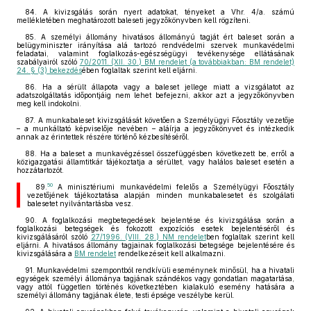
84. A kivizsgálás során nyert adatokat, tényeket a Vhr. 4/a. számú
mellékletében meghatározott baleseti jegyzőkönyvben kell rögzíteni.
85. A személyi állomány hivatásos állományú tagját ért baleset során a
belügyminiszter irányítása alá tartozó rendvédelmi szervek munkavédelmi
feladatai, valamint foglalkozás-egészségügyi tevékenysége ellátásának
szabályairól szóló
70/2011. (XII. 30.) BM rendelet (a továbbiakban: BM rendelet)
24. § (3) bekezdés
ében foglaltak szerint kell eljárni.
86. Ha a sérült állapota vagy a baleset jellege miatt a vizsgálatot az
adatszolgáltatás időpontjáig nem lehet befejezni, akkor azt a jegyzőkönyvben
meg kell indokolni.
87. A munkabaleset kivizsgálását követően a Személyügyi Főosztály vezetője
– a munkáltató képviselője nevében – aláírja a jegyzőkönyvet és intézkedik
annak az érintettek részére történő kézbesítéséről.
88. Ha a baleset a munkavégzéssel összefüggésben következett be, erről a
közigazgatási államtitkár tájékoztatja a sérültet, vagy halálos baleset esetén a
hozzátartozót.
50
89.
A minisztériumi munkavédelmi felelős a Személyügyi Főosztály
vezetőjének tájékoztatása alapján minden munkabalesetet és szolgálati
balesetet nyilvántartásba vesz.
90. A foglalkozási megbetegedések bejelentése és kivizsgálása során a
foglalkozási betegségek és fokozott expozíciós esetek bejelentéséről és
kivizsgálásáról szóló
27/1996. (VIII. 28.) NM rendelet
ben foglaltak szerint kell
eljárni. A hivatásos állomány tagjainak foglalkozási betegsége bejelentésére és
kivizsgálására a
BM rendelet
rendelkezéseit kell alkalmazni.
91. Munkavédelmi szempontból rendkívüli eseménynek minősül, ha a hivatali
egységek személyi állománya tagjának szándékos vagy gondatlan magatartása,
vagy attól független történés következtében kialakuló esemény hatására a
személyi állomány tagjának élete, testi épsége veszélybe kerül.