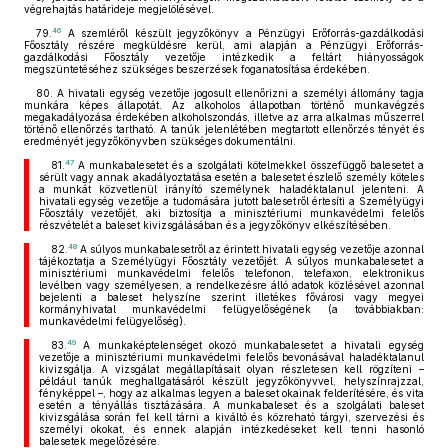
végrehajtás határideje megjelölésével.
46
79.
A szemléről készült jegyzőkönyv a Pénzügyi Erőforrás-gazdálkodási
Főosztály részére megküldésre kerül, ami alapján a Pénzügyi Erőforrás-
gazdálkodási Főosztály vezetője intézkedik a feltárt hiányosságok
megszüntetéséhez szükséges beszerzések foganatosítása érdekében.
80. A hivatali egység vezetője jogosult ellenőrizni a személyi állomány tagja
munkára képes állapotát. Az alkoholos állapotban történő munkavégzés
megakadályozása érdekében alkoholszondás, illetve az arra alkalmas műszerrel
történő ellenőrzés tartható. A tanúk jelenlétében megtartott ellenőrzés tényét és
eredményét jegyzőkönyvben szükséges dokumentálni.
47
81.
A munkabalesetet és a szolgálati kötelmekkel összefüggő balesetet a
sérült vagy annak akadályoztatása esetén a balesetet észlelő személy köteles
a munkát közvetlenül irányító személynek haladéktalanul jelenteni. A
hivatali egység vezetője a tudomására jutott balesetről értesíti a Személyügyi
Főosztály vezetőjét, aki biztosítja a minisztériumi munkavédelmi felelős
részvételét a baleset kivizsgálásában és a jegyzőkönyv elkészítésében.
48
82.
A súlyos munkabalesetről az érintett hivatali egység vezetője azonnal
tájékoztatja a Személyügyi Főosztály vezetőjét. A súlyos munkabalesetet a
minisztériumi munkavédelmi felelős telefonon, telefaxon, elektronikus
levélben vagy személyesen, a rendelkezésre álló adatok közlésével azonnal
bejelenti a baleset helyszíne szerint illetékes fővárosi vagy megyei
kormányhivatal munkavédelmi felügyelőségének (a továbbiakban:
munkavédelmi felügyelőség).
49
83.
A munkaképtelenséget okozó munkabalesetet a hivatali egység
vezetője a minisztériumi munkavédelmi felelős bevonásával haladéktalanul
kivizsgálja. A vizsgálat megállapításait olyan részletesen kell rögzíteni –
például tanúk meghallgatásáról készült jegyzőkönyvvel, helyszínrajzzal,
fényképpel –, hogy az alkalmas legyen a baleset okainak felderítésére, és vita
esetén a tényállás tisztázására. A munkabaleset és a szolgálati baleset
kivizsgálása során fel kell tárni a kiváltó és közreható tárgyi, szervezési és
személyi okokat, és ennek alapján intézkedéseket kell tenni hasonló
balesetek megelőzésére.