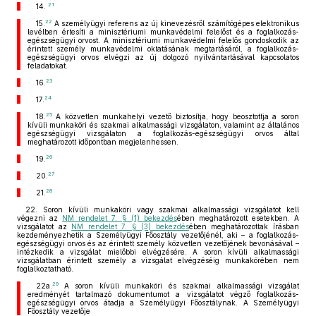
21
14.
22
15.
A személyügyi referens az új kinevezésről számítógépes elektronikus
levélben értesíti a minisztériumi munkavédelmi felelőst és a foglalkozás-
egészségügyi orvost. A minisztériumi munkavédelmi felelős gondoskodik az
érintett személy munkavédelmi oktatásának megtartásáról, a foglalkozás-
egészségügyi orvos elvégzi az új dolgozó nyilvántartásával kapcsolatos
feladatokat.
23
16.
24
17.
25
18.
A közvetlen munkahelyi vezető biztosítja, hogy beosztottja a soron
kívüli munkaköri és szakmai alkalmassági vizsgálaton, valamint az általános
egészségügyi vizsgálaton a foglalkozás-egészségügyi orvos által
meghatározott időpontban megjelenhessen.
26
19.
27
20.
28
21.
22. Soron kívüli munkaköri vagy szakmai alkalmassági vizsgálatot kell
végezni az
NM rendelet 7. § (1) bekezdés
ében meghatározott esetekben. A
vizsgálatot az
NM rendelet 7. § (3) bekezdés
ében meghatározottak írásban
kezdeményezhetik a Személyügyi Főosztály vezetőjénél, aki – a foglalkozás-
egészségügyi orvos és az érintett személy közvetlen vezetőjének bevonásával –
intézkedik a vizsgálat mielőbbi elvégzésére. A soron kívüli alkalmassági
vizsgálatban érintett személy a vizsgálat elvégzéséig munkakörében nem
foglalkoztatható.
29
22a.
A soron kívüli munkaköri és szakmai alkalmassági vizsgálat
eredményét tartalmazó dokumentumot a vizsgálatot végző foglalkozás-
egészségügyi orvos átadja a Személyügyi Főosztálynak. A Személyügyi
Főosztály vezetője