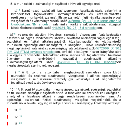
8. A munkaköri alkalmassági vizsgálatot a hivatali egységeknél
14
a)
kormányzati szolgálati jogviszonyban foglalkoztatottak, valamint a
kirendeléssel foglalkoztatott kormánytisztviselők és közalkalmazottak
esetében a munkaköri, szakmai, illetve személyi higiénés alkalmasság orvosi
vizsgálatáról és véleményezéséről szóló
33/1998. (VI. 24.) NM rendeletben (a
továbbiakban: NM rendelet)
, valamint a munkára való alkalmassági vizsgálat
kötelező elrendeléséről szóló
44/2024. (IX. 26.) BM rendelet
ben,
15
b)
vezénylés alapján hivatásos szolgálati viszonyban foglalkoztatottak
esetében az egyes rendvédelmi szervek hivatásos állományú tagjai egészségi,
pszichikai és fizikai alkalmasságáról, közalkalmazottai és köztisztviselői
munkaköri egészségi alkalmasságáról, a szolgálat-, illetve keresőképtelenség
megállapításáról, valamint az egészségügyi alapellátásról szóló
57/2009. (X. 30.)
IRM–ÖM–PTNM együttes rendelet
ben, továbbá a belügyminiszter irányítása alatt
álló egyes rendvédelmi feladatokat ellátó szerveknél foglalkoztatott hivatásos
állomány és rendvédelmi igazgatási alkalmazotti állomány
alkalmasságvizsgálatáról szóló
45/2020. (XII. 16.) BM rendelet
ben
meghatározottak szerint kell végezni.
16
9.
A 8. pont a) alpontjában meghatározott személyek soron kívüli
munkaköri és szakmai alkalmassági vizsgálatát, általános egészségügyi
vizsgálatát a minisztérium Személyügyi Főosztálya által meghatározott
foglalkozás-egészségügyi orvos végzi.
17
10.
A 8. pont
b)
alpontjában meghatározott személyek egészségi, pszichikai
és fizikai alkalmassági vizsgálatát annál a rendvédelmi szervnél kell elvégezni,
amelynél a hivatásos állomány tagja rendelkezési állományban van. Az
egészségi, pszichikai, fizikai alkalmassági vizsgálat megtörténtéről és a
minősítésről a hivatali egység vezetője értesíti a Személyügyi Főosztály vezetőjét.
18
11.
19
12.
20
13.