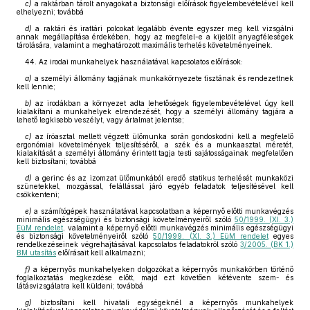
c)
a raktárban tárolt anyagokat a biztonsági előírások figyelembevételével kell
elhelyezni; továbbá
d)
a raktári és irattári polcokat legalább évente egyszer meg kell vizsgálni
annak megállapítása érdekében, hogy az megfelel-e a kijelölt anyagféleségek
tárolására, valamint a meghatározott maximális terhelés követelményeinek.
44. Az irodai munkahelyek használatával kapcsolatos előírások:
a)
a személyi állomány tagjának munkakörnyezete tisztának és rendezettnek
kell lennie;
b)
az irodákban a környezet adta lehetőségek figyelembevételével úgy kell
kialakítani a munkahelyek elrendezését, hogy a személyi állomány tagjára a
lehető legkisebb veszélyt, vagy ártalmat jelentse;
c)
az íróasztal mellett végzett ülőmunka során gondoskodni kell a megfelelő
ergonómiai követelmények teljesítéséről, a szék és a munkaasztal méretét,
kialakítását a személyi állomány érintett tagja testi sajátosságainak megfelelően
kell biztosítani; továbbá
d)
a gerinc és az izomzat ülőmunkából eredő statikus terhelését munkaközi
szünetekkel, mozgással, felállással járó egyéb feladatok teljesítésével kell
csökkenteni;
e)
a számítógépek használatával kapcsolatban a képernyő előtti munkavégzés
minimális egészségügyi és biztonsági követelményeiről szóló
50/1999. (XI. 3.)
EüM rendelet
, valamint a képernyő előtti munkavégzés minimális egészségügyi
és biztonsági követelményeiről szóló
50/1999. (XI. 3.) EüM rendelet
egyes
rendelkezéseinek végrehajtásával kapcsolatos feladatokról szóló
3/2005. (BK 1.)
BM utasítás
előírásait kell alkalmazni;
f)
a képernyős munkahelyeken dolgozókat a képernyős munkakörben történő
foglalkoztatás megkezdése előtt, majd ezt követően kétévente szem- és
látásvizsgálatra kell küldeni; továbbá
g)
biztosítani kell hivatali egységeknél a képernyős munkahelyek