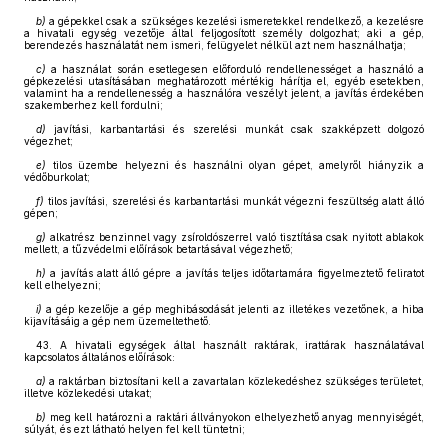
b)
a gépekkel csak a szükséges kezelési ismeretekkel rendelkező, a kezelésre
a hivatali egység vezetője által feljogosított személy dolgozhat; aki a gép,
berendezés használatát nem ismeri, felügyelet nélkül azt nem használhatja;
c)
a használat során esetlegesen előforduló rendellenességet a használó a
gépkezelési utasításában meghatározott mértékig hárítja el, egyéb esetekben,
valamint ha a rendellenesség a használóra veszélyt jelent, a javítás érdekében
szakemberhez kell fordulni;
d)
javítási, karbantartási és szerelési munkát csak szakképzett dolgozó
végezhet;
e)
tilos üzembe helyezni és használni olyan gépet, amelyről hiányzik a
védőburkolat;
f)
tilos javítási, szerelési és karbantartási munkát végezni feszültség alatt álló
gépen;
g)
alkatrész benzinnel vagy zsíroldószerrel való tisztítása csak nyitott ablakok
mellett, a tűzvédelmi előírások betartásával végezhető;
h)
a javítás alatt álló gépre a javítás teljes időtartamára figyelmeztető feliratot
kell elhelyezni;
i)
a gép kezelője a gép meghibásodását jelenti az illetékes vezetőnek, a hiba
kijavításáig a gép nem üzemeltethető.
43. A hivatali egységek által használt raktárak, irattárak használatával
kapcsolatos általános előírások:
a)
a raktárban biztosítani kell a zavartalan közlekedéshez szükséges területet,
illetve közlekedési utakat;
b)
meg kell határozni a raktári állványokon elhelyezhető anyag mennyiségét,
súlyát, és ezt látható helyen fel kell tüntetni;