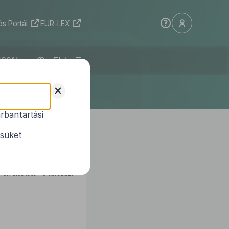
s Portál
EUR-LEX
ELI
+
rbantartási
jelöléséről és
ésüket
gának érdekében a következő