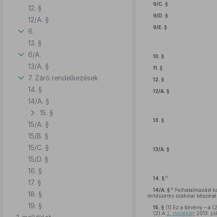
9/C. §
12. §
9/D. §
12/A. §
9/E. §
6.
13. §
6/A.
10. §
13/A. §
11. §
7. Záró rendelkezések
12. §
14. §
12/A. §
14/A. §
15. §
13. §
15/A. §
15/B. §
15/C. §
13/A. §
15/D. §
16. §
11
14. §
17. §
12
14/A. §
Felhatalmazást ka
18. §
rendszeres szakmai képzésér
19. §
15. §
(1)
Ez a törvény – a (
(2)
A
2. melléklet
2013. júl