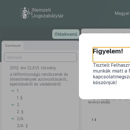
Nemzeti
Magyar 
Jogszabálytár
Ugrás
Oldalmenü
a
tartalomra
Szerkezet
Figyelem!
Tisztelt Felhasz
2012. évi CLXVI. törvény
a létfontossá
munkák miatt a 
a létfontosságú rendszerek és
kapcsolatmegsza
létesítmények azonosításáról,
köszönjük!
kijelöléséről és védelméről
1.
1. §
Az Országgyűlés az élet 
törvényt alkotja.
2.
2. §
2/A.
1. §
2/A. §