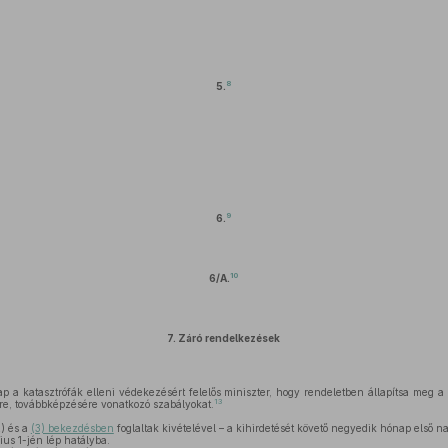
8
5.
9
6.
10
6/A.
7.
Záró rendelkezések
p a katasztrófák elleni védekezésért felelős miniszter, hogy rendeletben állapítsa meg a
13
e, továbbképzésére vonatkozó szabályokat.
2) és a
(3) bekezdésben
foglaltak kivételével – a kihirdetését követő negyedik hónap első n
ius 1-jén lép hatályba.