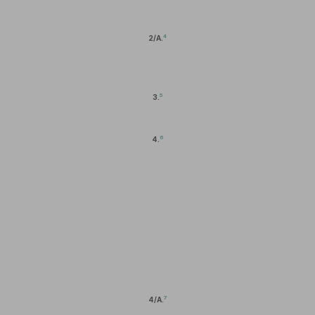
4
2/A.
5
3.
6
4.
7
4/A.