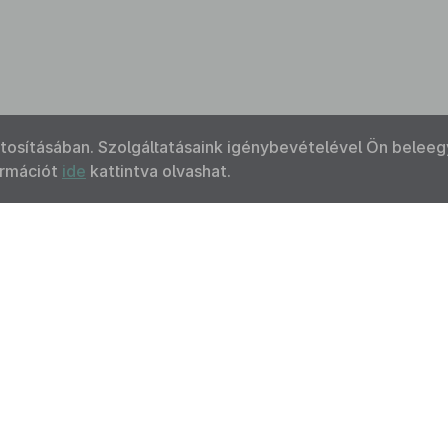
ztosításában. Szolgáltatásaink igénybevételével Ön beleeg
ormációt
ide
kattintva olvashat.
Kapcsolat
Felhasználási feltételek
Akadálymentesítési 
 Nemzeti Jogszabálytárban elérhető szövegek tekintetében az MK
F