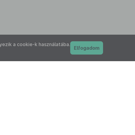
yezik a cookie-k használatába.
Elfogadom
PDF
nyilatkozat
Adatkezelési tájékoztató
IFK Magyar Közlönykiadó és Igazságügyi
ordítóközpont Zrt. minden jogot fenntart!