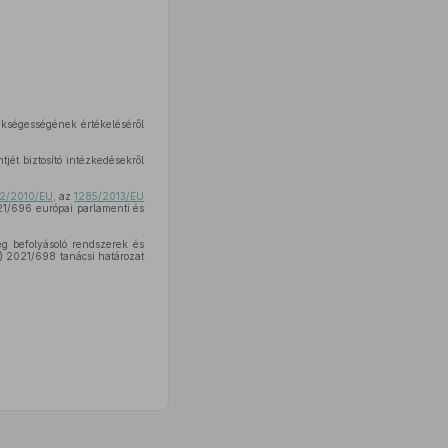
zükségességének értékeléséről
ét biztosító intézkedésekről
2/2010/EU
, az
1285/2013/EU
021/696 európai parlamenti és
eg befolyásoló rendszerek és
P) 2021/698 tanácsi határozat