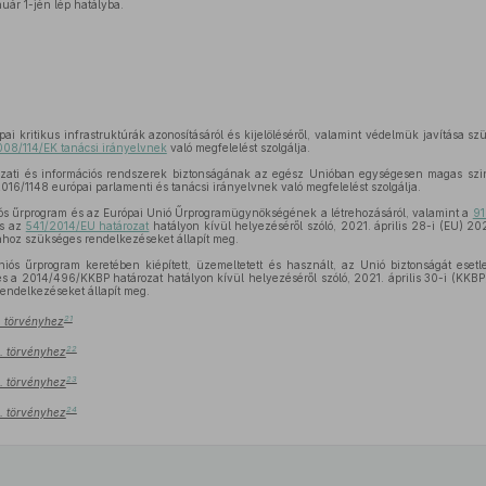
uár 1-jén lép hatályba.
ai kritikus infrastruktúrák azonosításáról és kijelöléséről, valamint védelmük javítása s
08/114/EK tanácsi irányelvnek
való megfelelést szolgálja.
ózati és információs rendszerek biztonságának az egész Unióban egységesen magas szintj
 2016/1148 európai parlamenti és tanácsi irányelvnek való megfelelést szolgálja.
iós űrprogram és az Európai Unió Űrprogramügynökségének a létrehozásáról, valamint a
91
s az
541/2014/EU határozat
hatályon kívül helyezéséről szóló, 2021. április 28-i (EU) 2
ához szükséges rendelkezéseket állapít meg.
iós űrprogram keretében kiépített, üzemeltetett és használt, az Unió biztonságát esetl
 és a 2014/496/KKBP határozat hatályon kívül helyezéséről szóló, 2021. április 30-i (KKB
endelkezéseket állapít meg.
21
I. törvényhez
22
I. törvényhez
23
I. törvényhez
24
I. törvényhez