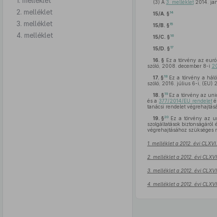
1. melléklet
(3)
A
3. melléklet
2014. jan
2. melléklet
14
15/A. §
3. melléklet
15
15/B. §
4. melléklet
16
15/C. §
17
15/D. §
16. §
Ez a törvény az európ
szóló, 2008. december 8-i
20
18
17. §
Ez a törvény a hál
szóló, 2016. július 6-i, (EU)
19
18. §
Ez a törvény az un
és a
377/2014/EU rendelet
é
tanácsi rendelet végrehajtás
20
19. §
Ez a törvény az un
szolgáltatások biztonságáról
végrehajtásához szükséges r
1. melléklet a 2012. évi CLXV
2. melléklet a 2012. évi CLXV
3. melléklet a 2012. évi CLXV
4. melléklet a 2012. évi CLXV