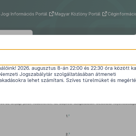
Jogi Információs Portál
Magyar Közlöny Portál
Céginformáció
2012. évi CLXVI. törvény
nálóink! 2026. augusztus 8-án 22:00 és 22:30 óra között ka
gú rendszerek és létesítmények azonosításáról, ki
Nemzeti Jogszabálytár szolgáltatásában átmeneti
1
védelméről
kadásokra lehet számítani. Szíves türelmüket és megért
Hatályos: 2025. 01. 01. – 2025. 01. 01.
és az anyagi javak védelmének, az alapvető szolgáltatások biztosítása folyamatossá
2
1.
3
2.