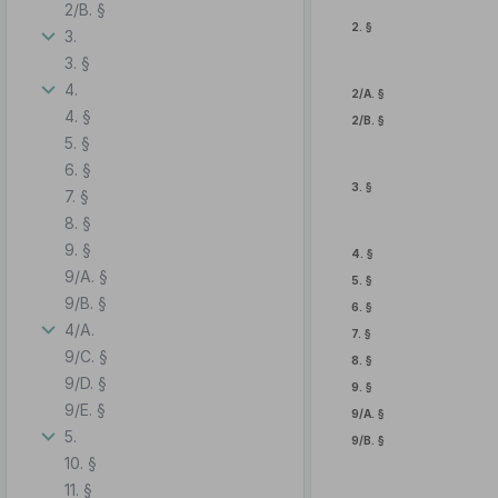
2/B. §
2. §
3.
3. §
4.
2/A. §
4. §
2/B. §
5. §
6. §
3. §
7. §
8. §
9. §
4. §
9/A. §
5. §
9/B. §
6. §
4/A.
7. §
9/C. §
8. §
9/D. §
9. §
9/E. §
9/A. §
5.
9/B. §
10. §
11. §