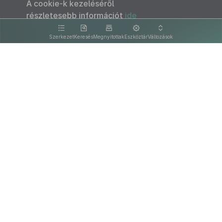
A cookie-k kezeléséről
részletesebb információt
ide
kattintva olvashat.
Szerkezet
Keresés
Megnyitottak
Eszköztár
Változások
Kapcsolat
Felhasználási feltételek
PDF
Akadálymentesítési nyilatkozat