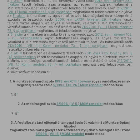
a
4. alcím
tekintetében a munka törvénykönyvéről szóló
2012. évi I. törvény 284.
§-ában
kapott felhatalmazás alapján, az egyes miniszterek, valamint a
Miniszterelnökséget vezető államtitkár feladat- és hatásköréről szóló
212/2010.
(VII. 1.) Korm. rendelet 73. §
m)
pontjában
meghatározott feladatkörömben eljárva
az
5. alcím
tekintetében az ágazati párbeszéd bizottságokról és a középszintű
szociális párbeszédről szóló
2009. évi LXXIV. törvény 29. §-ában
kapott
felhatalmazás alapján, az egyes miniszterek, valamint a Miniszterelnökséget
vezető államtitkár feladat- és hatásköréről szóló
212/2010. (VII. 1.) Korm. rendelet
73. §
o)
pontjában
meghatározott feladatkörömben eljárva
a
6. alcím
tekintetében a munka törvénykönyvéről szóló
2012. évi I. törvény 102.
§ (5) bekezdésében
kapott felhatalmazás alapján, az egyes miniszterek,
valamint a Miniszterelnökséget vezető államtitkár feladat- és hatásköréről szóló
212/2010. (VII. 1.) Korm. rendelet 73. §
m)
pontjában
meghatározott
feladatkörömben eljárva
a
7. alcím
tekintetében az államháztartásról szóló
2011. évi CXCV. törvény 109. §
(4) bekezdésében
kapott felhatalmazás alapján, az egyes miniszterek, valamint
a Miniszterelnökséget vezető államtitkár feladat- és hatásköréről szóló
212/2010.
(VII. 1.) Korm. rendelet 73. §
m)
pontjában
meghatározott feladatkörömben
eljárva;
a következőket rendelem el:
1.
A munkavédelemről szóló
1993. évi XCIII. törvény
egyes rendelkezéseinek
végrehajtásáról szóló
5/1993. (XII. 26.) MüM rendelet
módosítása
2
1. §
2.
A rendbírságról szóló
3/1996. (IV. 5.) MüM rendelet
módosítása
3
2. §
3.
A foglalkoztatást elősegítő támogatásokról, valamint a Munkaerőpiaci
Alapból
foglalkoztatási válsághelyzetek kezelésére nyújtható támogatásról szóló
6/1996. (VII. 16.) MüM rendelet
módosítása