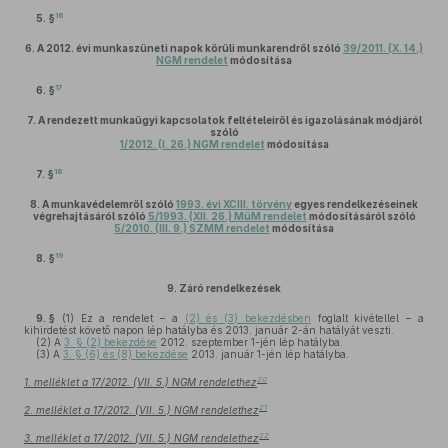
16
5. §
6.
A 2012. évi munkaszüneti napok körüli munkarendről szóló
39/2011. (X. 14.)
NGM rendelet
módosítása
17
6. §
7.
A rendezett munkaügyi kapcsolatok feltételeiről és igazolásának módjáról
szóló
1/2012. (I. 26.) NGM rendelet
módosítása
18
7. §
8.
A munkavédelemről szóló
1993. évi XCIII. törvény
egyes rendelkezéseinek
végrehajtásáról szóló
5/1993. (XII. 26.) MüM rendelet
módosításáról szóló
5/2010. (III. 9.) SZMM rendelet
módosítása
19
8. §
9.
Záró rendelkezések
9. §
(1)
Ez a rendelet – a
(2) és (3) bekezdésben
foglalt kivétellel – a
kihirdetést követő napon lép hatályba és 2013. január 2-án hatályát veszti.
(2)
A
3. § (2) bekezdése
2012. szeptember 1-jén lép hatályba.
(3)
A
3. § (6) és (8) bekezdése
2013. január 1-jén lép hatályba.
20
1. melléklet a 17/2012. (VII. 5.) NGM rendelethez
21
2. melléklet a 17/2012. (VII. 5.) NGM rendelethez
22
3. melléklet a 17/2012. (VII. 5.) NGM rendelethez