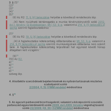
4
3. §
(1)
5
(2)
6
(3)
7
(4)
8
(5)
(6)
Az R2.
11. § (4) bekezdése
helyébe a következő rendelkezés lép:
„(4) Nem nyújtható bértámogatás a munka törvénykönyvéről szóló
2012.
évi I. törvény (a továbbiakban: Mt.) 53. §-a
, valamint a
214. § (1) bekezdés
a)
pontja
szerinti foglalkoztatáshoz.”
9
(7)
(8)
Az R2.
19. § (4) bekezdése
helyébe a következő rendelkezés lép:
„(4) A foglalkoztatási kötelezettség időtartamába az
Mt. 53. §-a
, valamint a
214. § (1) bekezdés
a)
pontja
szerinti munkavégzések időtartama nem számít
bele. A foglalkoztatási kötelezettség teljesítését hat egymást követő hónap
átlagában kell vizsgálni.”
10
(9)
(10)
Az
R2.
11
a)
12
b)
13
c)
14
d)
szöveg lép.
4.
A kollektív szerződések bejelentésének és nyilvántartásának részletes
szabályairól szóló
2/2004. (I. 15.) FMM rendelet
módosítása
15
4. §
5.
Az ágazati párbeszéd bizottságokról, valamint a középszintű szociális
párbeszéd egyes kérdéseiről szóló
2009. évi LXXIV. törvény
végrehajtásáról
szóló
22/2009. (IX. 30.) SZMM rendelet
módosítása