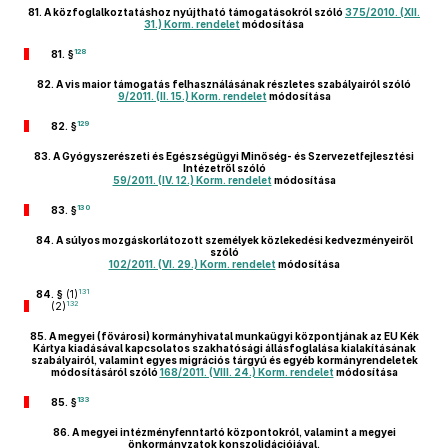
81.
A közfoglalkoztatáshoz nyújtható támogatásokról szóló
375/2010. (XII.
31.) Korm. rendelet
módosítása
128
81. §
82.
A vis maior támogatás felhasználásának részletes szabályairól szóló
9/2011. (II. 15.) Korm. rendelet
módosítása
129
82. §
83.
A Gyógyszerészeti és Egészségügyi Minőség- és Szervezetfejlesztési
Intézetről szóló
59/2011. (IV. 12.) Korm. rendelet
módosítása
130
83. §
84.
A súlyos mozgáskorlátozott személyek közlekedési kedvezményeiről
szóló
102/2011. (VI. 29.) Korm. rendelet
módosítása
131
84. §
(1)
132
(2)
85.
A megyei (fővárosi) kormányhivatal munkaügyi központjának az EU Kék
Kártya kiadásával kapcsolatos szakhatósági állásfoglalása kialakításának
szabályairól, valamint egyes migrációs tárgyú és egyéb kormányrendeletek
módosításáról szóló
168/2011. (VIII. 24.) Korm. rendelet
módosítása
133
85. §
86.
A megyei intézményfenntartó központokról, valamint a megyei
önkormányzatok konszolidációjával,