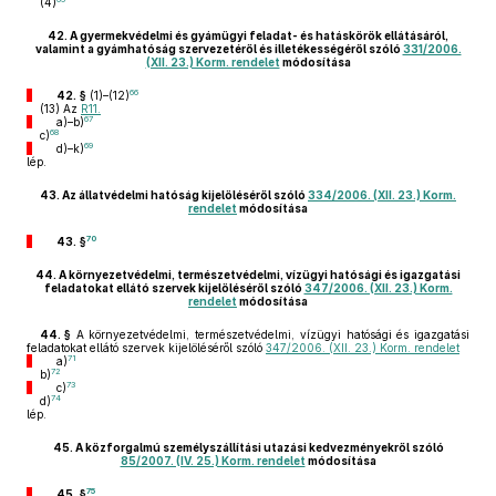
(4)
42.
A gyermekvédelmi és gyámügyi feladat- és hatáskörök ellátásáról,
valamint a gyámhatóság szervezetéről és illetékességéről szóló
331/2006.
(XII. 23.) Korm. rendelet
módosítása
66
42. §
(1)–(12)
(13)
Az
R11.
67
a)–b)
68
c)
69
d)–k)
lép.
43.
Az állatvédelmi hatóság kijelöléséről szóló
334/2006. (XII. 23.) Korm.
rendelet
módosítása
70
43. §
44.
A környezetvédelmi, természetvédelmi, vízügyi hatósági és igazgatási
feladatokat ellátó szervek kijelöléséről szóló
347/2006. (XII. 23.) Korm.
rendelet
módosítása
44. §
A környezetvédelmi, természetvédelmi, vízügyi hatósági és igazgatási
feladatokat ellátó szervek kijelöléséről szóló
347/2006. (XII. 23.) Korm. rendelet
71
a)
72
b)
73
c)
74
d)
lép.
45.
A közforgalmú személyszállítási utazási kedvezményekről szóló
85/2007. (IV. 25.) Korm. rendelet
módosítása
75
45. §