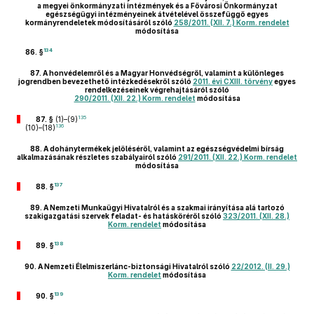
a megyei önkormányzati intézmények és a Fővárosi Önkormányzat
egészségügyi intézményeinek átvételével összefüggő egyes
kormányrendeletek módosításáról szóló
258/2011. (XII. 7.) Korm. rendelet
módosítása
134
86. §
87.
A honvédelemről és a Magyar Honvédségről, valamint a különleges
jogrendben bevezethető intézkedésekről szóló
2011. évi CXIII. törvény
egyes
rendelkezéseinek végrehajtásáról szóló
290/2011. (XII. 22.) Korm. rendelet
módosítása
135
87. §
(1)–(9)
136
(10)–(18)
88.
A dohánytermékek jelöléséről, valamint az egészségvédelmi bírság
alkalmazásának részletes szabályairól szóló
291/2011. (XII. 22.) Korm. rendelet
módosítása
137
88. §
89.
A Nemzeti Munkaügyi Hivatalról és a szakmai irányítása alá tartozó
szakigazgatási szervek feladat- és hatásköréről szóló
323/2011. (XII. 28.)
Korm. rendelet
módosítása
138
89. §
90.
A Nemzeti Élelmiszerlánc-biztonsági Hivatalról szóló
22/2012. (II. 29.)
Korm. rendelet
módosítása
139
90. §