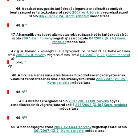
46.
A szabad mozgás és tartózkodás jogával rendelkező személyek
beutazásáról és tartózkodásáról szóló
2007. évi I. törvény
végrehajtásáról
szóló
113/2007. (V. 24.) Korm. rendelet
módosítása
76
46. §
47.
A harmadik országbeli állampolgárok beutazásáról és tartózkodásáról
szóló
2007. évi II. törvény
végrehajtásáról szóló
114/2007. (V. 24.) Korm.
rendelet
módosítása
47. §
A harmadik országbeli állampolgárok beutazásáról és tartózkodásáról
szóló
2007. évi II. törvény
végrehajtásáról szóló
114/2007. (V. 24.) Korm. rendelet
77
a)
78
b)–d)
lép.
48.
A cirkuszi menazséria létesítése és működtetése engedélyezésének,
valamint fenntartásának részletes szabályairól szóló
222/2007. (VIII. 29.)
Korm. rendelet
módosítása
79
48. §
49.
A villamos energiáról szóló
2007. évi LXXXVI. törvény
egyes
rendelkezéseinek végrehajtásáról szóló
273/2007. (X. 19.) Korm. rendelet
módosítása
80
49. §
50.
A menedékjogról szóló
2007. évi LXXX. törvény
végrehajtásáról szóló
301/2007. (XI. 9.) Korm. rendelet
módosítása