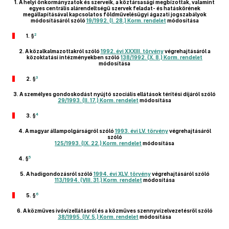
1.
A helyi önkormányzatok és szerveik, a köztársasági megbízottak, valamint
egyes centrális alárendeltségű szervek feladat- és hatáskörének
megállapításával kapcsolatos földművelésügyi ágazati jogszabályok
módosításáról szóló
19/1992. (I. 28.) Korm. rendelet
módosítása
2
1. §
2.
A közalkalmazottakról szóló
1992. évi XXXIII. törvény
végrehajtásáról a
közoktatási intézményekben szóló
138/1992. (X. 8.) Korm. rendelet
módosítása
3
2. §
3.
A személyes gondoskodást nyújtó szociális ellátások térítési díjáról szóló
29/1993. (II. 17.) Korm. rendelet
módosítása
4
3. §
4.
A magyar állampolgárságról szóló
1993. évi LV. törvény
végrehajtásáról
szóló
125/1993. (IX. 22.) Korm. rendelet
módosítása
5
4. §
5.
A hadigondozásról szóló
1994. évi XLV. törvény
végrehajtásáról szóló
113/1994. (VIII. 31.) Korm. rendelet
módosítása
6
5. §
6.
A közműves ivóvízellátásról és a közműves szennyvízelvezetésről szóló
38/1995. (IV. 5.) Korm. rendelet
módosítása