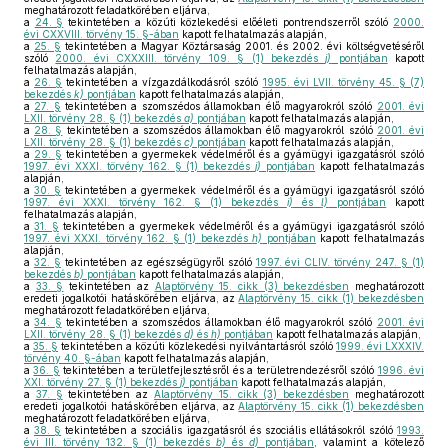
meghatározott feladatkörében eljárva,
a
24. §
tekintetében a közúti közlekedési előéleti pontrendszerről szóló
2000.
évi CXXVIII. törvény 15. §-ában
kapott felhatalmazás alapján,
a
25. §
tekintetében a Magyar Köztársaság 2001. és 2002. évi költségvetéséről
szóló
2000. évi CXXXIII. törvény 109. § (1) bekezdés
j)
pontjában
kapott
felhatalmazás alapján,
a
26. §
tekintetében a vízgazdálkodásról szóló
1995. évi LVII. törvény 45. § (7)
bekezdés
k)
pontjában
kapott felhatalmazás alapján,
a
27. §
tekintetében a szomszédos államokban élő magyarokról szóló
2001. évi
LXII. törvény 28. § (1) bekezdés
a)
pontjában
kapott felhatalmazás alapján,
a
28. §
tekintetében a szomszédos államokban élő magyarokról szóló
2001. évi
LXII. törvény 28. § (1) bekezdés
c)
pontjában
kapott felhatalmazás alapján,
a
29. §
tekintetében a gyermekek védelméről és a gyámügyi igazgatásról szóló
1997. évi XXXI. törvény 162. § (1) bekezdés
j)
pontjában
kapott felhatalmazás
alapján,
a
30. §
tekintetében a gyermekek védelméről és a gyámügyi igazgatásról szóló
1997. évi XXXI. törvény 162. § (1) bekezdés
i)
és
l)
pontjában
kapott
felhatalmazás alapján,
a
31. §
tekintetében a gyermekek védelméről és a gyámügyi igazgatásról szóló
1997. évi XXXI. törvény 162. § (1) bekezdés
h)
pontjában
kapott felhatalmazás
alapján,
a
32. §
tekintetében az egészségügyről szóló
1997. évi CLIV. törvény 247. § (1)
bekezdés
b)
pontjában
kapott felhatalmazás alapján,
a
33. §
tekintetében az
Alaptörvény 15. cikk (3) bekezdésben
meghatározott
eredeti jogalkotói hatáskörében eljárva, az
Alaptörvény 15. cikk (1) bekezdésben
meghatározott feladatkörében eljárva,
a
34. §
tekintetében a szomszédos államokban élő magyarokról szóló
2001. évi
LXII. törvény 28. § (1) bekezdés
d)
és
h)
pontjában
kapott felhatalmazás alapján,
a
35. §
tekintetében a közúti közlekedési nyilvántartásról szóló
1999. évi LXXXIV.
törvény 40. §-ában
kapott felhatalmazás alapján,
a
36. §
tekintetében a területfejlesztésről és a területrendezésről szóló
1996. évi
XXI. törvény 27. § (1) bekezdés
j)
pontjában
kapott felhatalmazás alapján,
a
37. §
tekintetében az
Alaptörvény 15. cikk (3) bekezdésben
meghatározott
eredeti jogalkotói hatáskörében eljárva, az
Alaptörvény 15. cikk (1) bekezdésben
meghatározott feladatkörében eljárva,
a
38. §
tekintetében a szociális igazgatásról és szociális ellátásokról szóló
1993.
évi III. törvény 132. § (1) bekezdés
b)
és
d)
pontjában
, valamint a kötelező