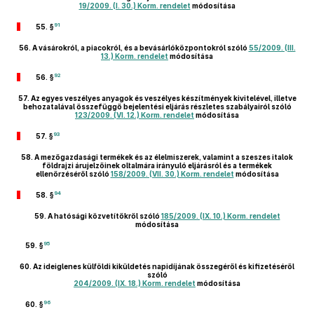
19/2009. (I. 30.) Korm. rendelet
módosítása
91
55. §
56.
A vásárokról, a piacokról, és a bevásárlóközpontokról szóló
55/2009. (III.
13.) Korm. rendelet
módosítása
92
56. §
57.
Az egyes veszélyes anyagok és veszélyes készítmények kivitelével, illetve
behozatalával összefüggő bejelentési eljárás részletes szabályairól szóló
123/2009. (VI. 12.) Korm. rendelet
módosítása
93
57. §
58.
A mezőgazdasági termékek és az élelmiszerek, valamint a szeszes italok
földrajzi árujelzőinek oltalmára irányuló eljárásról és a termékek
ellenőrzéséről szóló
158/2009. (VII. 30.) Korm. rendelet
módosítása
94
58. §
59.
A hatósági közvetítőkről szóló
185/2009. (IX. 10.) Korm. rendelet
módosítása
95
59. §
60.
Az ideiglenes külföldi kiküldetés napidíjának összegéről és kifizetéséről
szóló
204/2009. (IX. 18.) Korm. rendelet
módosítása
96
60. §