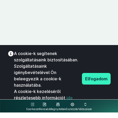
A cookie-k segítenek
szolgáltatásaink biztosításában.
Szolgáltatásaink
igénybevételével Ön
beleegyezik a cookie-k
Elfogadom
használatába.
A cookie-k kezeléséről
részletesebb információt
ide
kattintva olvashat.
Szerkezet
Keresés
Megnyitottak
Eszköztár
Változások