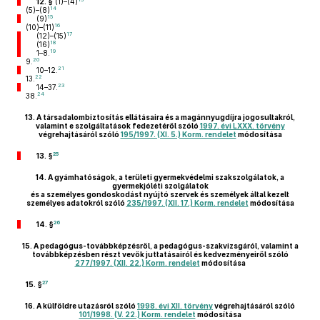
12. §
(1)–(4)
14
(5)–(8)
15
(9)
16
(10)–(11)
17
(12)–(15)
18
(16)
19
1–8.
20
9.
21
10–12.
22
13.
23
14–37.
24
38.
13.
A társadalombiztosítás ellátásaira és a magánnyugdíjra jogosultakról,
valamint e szolgáltatások fedezetéről szóló
1997. évi LXXX. törvény
végrehajtásáról szóló
195/1997. (XI. 5.) Korm. rendelet
módosítása
25
13. §
14.
A gyámhatóságok, a területi gyermekvédelmi szakszolgálatok, a
gyermekjóléti szolgálatok
és a személyes gondoskodást nyújtó szervek és személyek által kezelt
személyes adatokról szóló
235/1997. (XII. 17.) Korm. rendelet
módosítása
26
14. §
15.
A pedagógus-továbbképzésről, a pedagógus-szakvizsgáról, valamint a
továbbképzésben részt vevők juttatásairól és kedvezményeiről szóló
277/1997. (XII. 22.) Korm. rendelet
módosítása
27
15. §
16.
A külföldre utazásról szóló
1998. évi XII. törvény
végrehajtásáról szóló
101/1998. (V. 22.) Korm. rendelet
módosítása