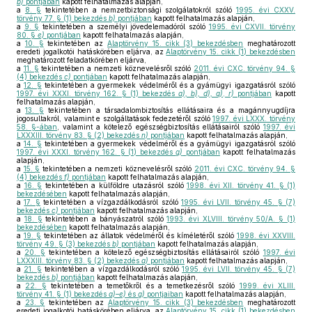
b)
pontjában
kapott felhatalmazás alapján,
a
8. §
tekintetében a nemzetbiztonsági szolgálatokról szóló
1995. évi CXXV.
törvény 77. § (1) bekezdés
b)
pontjában
kapott felhatalmazás alapján,
a
9. §
tekintetében a személyi jövedelemadóról szóló
1995. évi CXVII. törvény
80. §
e)
pontjában
kapott felhatalmazás alapján,
a
10. §
tekintetében az
Alaptörvény 15. cikk (3) bekezdésben
meghatározott
eredeti jogalkotói hatáskörében eljárva, az
Alaptörvény 15. cikk (1) bekezdésben
meghatározott feladatkörében eljárva,
a
11. §
tekintetében a nemzeti köznevelésről szóló
2011. évi CXC. törvény 94. §
(4) bekezdés
c)
pontjában
kapott felhatalmazás alapján,
a
12. §
tekintetében a gyermekek védelméről és a gyámügyi igazgatásról szóló
1997. évi XXXI. törvény 162. § (1) bekezdés
a), b), d), q)
,
r)
pontjában
kapott
felhatalmazás alapján,
a
13. §
tekintetében a társadalombiztosítás ellátásaira és a magánnyugdíjra
jogosultakról, valamint e szolgáltatások fedezetéről szóló
1997. évi LXXX. törvény
58. §-ában
, valamint a kötelező egészségbiztosítás ellátásairól szóló
1997. évi
LXXXIII. törvény 83. § (2) bekezdés
n)
pontjában
kapott felhatalmazás alapján,
a
14. §
tekintetében a gyermekek védelméről és a gyámügyi igazgatásról szóló
1997. évi XXXI. törvény 162. § (1) bekezdés
g)
pontjában
kapott felhatalmazás
alapján,
a
15. §
tekintetében a nemzeti köznevelésről szóló
2011. évi CXC. törvény 94. §
(4) bekezdés
f)
pontjában
kapott felhatalmazás alapján,
a
16. §
tekintetében a külföldre utazásról szóló
1998. évi XII. törvény 41. § (1)
bekezdésében
kapott felhatalmazás alapján,
a
17. §
tekintetében a vízgazdálkodásról szóló
1995. évi LVII. törvény 45. § (7)
bekezdés
c)
pontjában
kapott felhatalmazás alapján,
a
18. §
tekintetében a bányászatról szóló
1993. évi XLVIII. törvény 50/A. § (1)
bekezdésében
kapott felhatalmazás alapján,
a
19. §
tekintetében az állatok védelméről és kíméletéről szóló
1998. évi XXVIII.
törvény 49. § (3) bekezdés
b)
pontjában
kapott felhatalmazás alapján,
a
20. §
tekintetében a kötelező egészségbiztosítás ellátásairól szóló
1997. évi
LXXXIII. törvény 83. § (2) bekezdés
a)
pontjában
kapott felhatalmazás alapján,
a
21. §
tekintetében a vízgazdálkodásról szóló
1995. évi LVII. törvény 45. § (7)
bekezdés
b)
pontjában
kapott felhatalmazás alapján,
a
22. §
tekintetében a temetőkről és a temetkezésről szóló
1999. évi XLIII.
törvény 41. § (1) bekezdés
a)–e)
és
g)
pontjaiban
kapott felhatalmazás alapján,
a
23. §
tekintetében az
Alaptörvény 15. cikk (3) bekezdésben
meghatározott
eredeti jogalkotói hatáskörében eljárva, az
Alaptörvény 15. cikk (1) bekezdésben