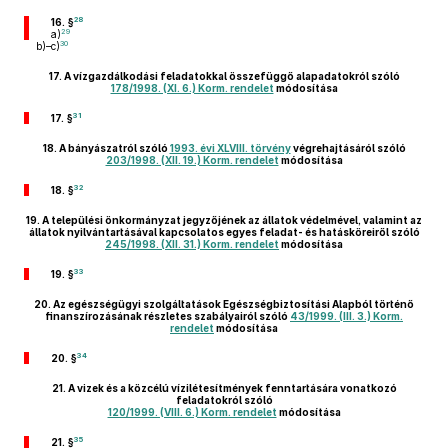
28
16. §
29
a)
30
b)–c)
17.
A vízgazdálkodási feladatokkal összefüggő alapadatokról szóló
178/1998. (XI. 6.) Korm. rendelet
módosítása
31
17. §
18.
A bányászatról szóló
1993. évi XLVIII. törvény
végrehajtásáról szóló
203/1998. (XII. 19.) Korm. rendelet
módosítása
32
18. §
19.
A települési önkormányzat jegyzőjének az állatok védelmével, valamint az
állatok nyilvántartásával kapcsolatos egyes feladat- és hatásköreiről szóló
245/1998. (XII. 31.) Korm. rendelet
módosítása
33
19. §
20.
Az egészségügyi szolgáltatások Egészségbiztosítási Alapból történő
finanszírozásának részletes szabályairól szóló
43/1999. (III. 3.) Korm.
rendelet
módosítása
34
20. §
21.
A vizek és a közcélú vízilétesítmények fenntartására vonatkozó
feladatokról szóló
120/1999. (VIII. 6.) Korm. rendelet
módosítása
35
21. §