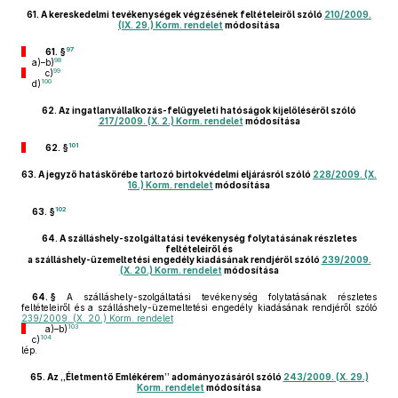
61.
A kereskedelmi tevékenységek végzésének feltételeiről szóló
210/2009.
(IX. 29.) Korm. rendelet
módosítása
97
61. §
98
a)–b)
99
c)
100
d)
62.
Az ingatlanvállalkozás-felügyeleti hatóságok kijelöléséről szóló
217/2009. (X. 2.) Korm. rendelet
módosítása
101
62. §
63.
A jegyző hatáskörébe tartozó birtokvédelmi eljárásról szóló
228/2009. (X.
16.) Korm. rendelet
módosítása
102
63. §
64.
A szálláshely-szolgáltatási tevékenység folytatásának részletes
feltételeiről és
a szálláshely-üzemeltetési engedély kiadásának rendjéről szóló
239/2009.
(X. 20.) Korm. rendelet
módosítása
64. §
A szálláshely-szolgáltatási tevékenység folytatásának részletes
feltételeiről és a szálláshely-üzemeltetési engedély kiadásának rendjéről szóló
239/2009. (X. 20.) Korm. rendelet
103
a)–b)
104
c)
lép.
65.
Az „Életmentő Emlékérem” adományozásáról szóló
243/2009. (X. 29.)
Korm. rendelet
módosítása