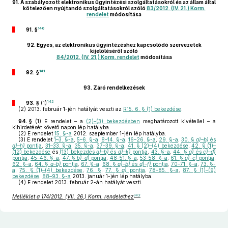
91.
A szabályozott elektronikus ügyintézési szolgáltatásokról és az állam által
kötelezően nyújtandó szolgáltatásokról szóló
83/2012. (IV. 21.) Korm.
rendelet
módosítása
140
91. §
92.
Egyes, az elektronikus ügyintézéshez kapcsolódó szervezetek
kijelöléséről szóló
84/2012. (IV. 21.) Korm. rendelet
módosítása
141
92. §
93.
Záró rendelkezések
142
93. §
(1)
(2)
2013. február 1-jén hatályát veszti az
R15. 6. § (1) bekezdése
.
94. §
(1)
E rendelet – a
(2)–(3) bekezdésben
meghatározott kivétellel – a
kihirdetését követő napon lép hatályba.
(2)
E rendelet
15. §-a
2012. szeptember 1-jén lép hatályba.
(3)
E rendelet
1–3. §-a
,
5–6. §-a
,
8–14. §-a
,
16–26. §-a
,
29. §-a
,
30. §
a)–b)
és
d)–h)
pontja
,
31–33. §-a
,
35. §-a
,
37–39. §-a
,
41. § (2)–(4) bekezdése
,
42. § (1)–
(12) bekezdése
és
(13) bekezdés
a)–b)
és
d)–k)
pontja
,
43. §-a
,
44. §
a)
és
c)–d)
pontja
,
45–46. §-a
,
47. §
b)–d)
pontja
,
48–51. §-a
,
53–58. §-a
,
61. §
a)–c)
pontja
,
62. §-a
,
64. §
a–b)
pontja
,
67. §-a
,
68. §
a)–b)
és
d)–f)
pontja
,
70–71. §-a
,
73. §-
a
,
75. § (1)–(4) bekezdése
,
76. §
,
77. §
a)
pontja
,
78–85. §-a
,
87. § (1)–(9)
bekezdése
,
88–93. §-a
2013. január 1-jén lép hatályba.
(4)
E rendelet 2013. február 2-án hatályát veszti.
143
Melléklet a 174/2012. (VII. 26.) Korm. rendelethez