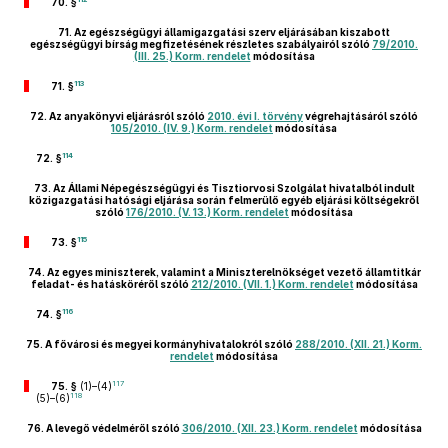
70. §
71.
Az egészségügyi államigazgatási szerv eljárásában kiszabott
egészségügyi bírság megfizetésének részletes szabályairól szóló
79/2010.
(III. 25.) Korm. rendelet
módosítása
113
71. §
72.
Az anyakönyvi eljárásról szóló
2010. évi I. törvény
végrehajtásáról szóló
105/2010. (IV. 9.) Korm. rendelet
módosítása
114
72. §
73.
Az Állami Népegészségügyi és Tisztiorvosi Szolgálat hivatalból indult
közigazgatási hatósági eljárása során felmerülő egyéb eljárási költségekről
szóló
176/2010. (V. 13.) Korm. rendelet
módosítása
115
73. §
74.
Az egyes miniszterek, valamint a Miniszterelnökséget vezető államtitkár
feladat- és hatásköréről szóló
212/2010. (VII. 1.) Korm. rendelet
módosítása
116
74. §
75.
A fővárosi és megyei kormányhivatalokról szóló
288/2010. (XII. 21.) Korm.
rendelet
módosítása
117
75. §
(1)–(4)
118
(5)–(6)
76.
A levegő védelméről szóló
306/2010. (XII. 23.) Korm. rendelet
módosítása