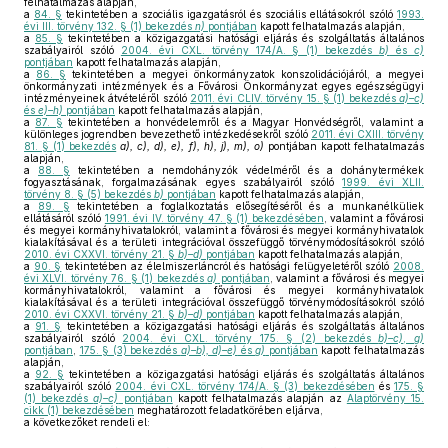
felhatalmazás alapján,
a
84. §
tekintetében a szociális igazgatásról és szociális ellátásokról szóló
1993.
évi III. törvény 132. § (1) bekezdés
n)
pontjában
kapott felhatalmazás alapján,
a
85. §
tekintetében a közigazgatási hatósági eljárás és szolgáltatás általános
szabályairól szóló
2004. évi CXL. törvény 174/A. § (1) bekezdés
b)
és
c)
pontjában
kapott felhatalmazás alapján,
a
86. §
tekintetében a megyei önkormányzatok konszolidációjáról, a megyei
önkormányzati intézmények és a Fővárosi Önkormányzat egyes egészségügyi
intézményeinek átvételéről szóló
2011. évi CLIV. törvény 15. § (1) bekezdés
a)–c)
és
e)–h)
pontjában
kapott felhatalmazás alapján,
a
87. §
tekintetében a honvédelemről és a Magyar Honvédségről, valamint a
különleges jogrendben bevezethető intézkedésekről szóló
2011. évi CXIII. törvény
81. § (1) bekezdés
a), c), d), e), f), h), j), m), o)
pontjában kapott felhatalmazás
alapján,
a
88. §
tekintetében a nemdohányzók védelméről és a dohánytermékek
fogyasztásának, forgalmazásának egyes szabályairól szóló
1999. évi XLII.
törvény 8. § (5) bekezdés
b)
pontjában
kapott felhatalmazás alapján,
a
89. §
tekintetében a foglalkoztatás elősegítéséről és a munkanélküliek
ellátásáról szóló
1991. évi IV. törvény 47. § (1) bekezdésében
, valamint a fővárosi
és megyei kormányhivatalokról, valamint a fővárosi és megyei kormányhivatalok
kialakításával és a területi integrációval összefüggő törvénymódosításokról szóló
2010. évi CXXVI. törvény 21. §
b)–d)
pontjában
kapott felhatalmazás alapján,
a
90. §
tekintetében az élelmiszerláncról és hatósági felügyeletéről szóló
2008.
évi XLVI. törvény 76. § (1) bekezdés
a)
pontjában
, valamint a fővárosi és megyei
kormányhivatalokról, valamint a fővárosi és megyei kormányhivatalok
kialakításával és a területi integrációval összefüggő törvénymódosításokról szóló
2010. évi CXXVI. törvény 21. §
b)–d)
pontjában
kapott felhatalmazás alapján,
a
91. §
tekintetében a közigazgatási hatósági eljárás és szolgáltatás általános
szabályairól szóló
2004. évi CXL. törvény 175. § (2) bekezdés
b)–c)
,
g)
pontjában
,
175. § (3) bekezdés
a)–b), d)–e)
és
g)
pontjában
kapott felhatalmazás
alapján,
a
92. §
tekintetében a közigazgatási hatósági eljárás és szolgáltatás általános
szabályairól szóló
2004. évi CXL. törvény 174/A. § (3) bekezdésében
és
175. §
(1) bekezdés
a)–c)
pontjában
kapott felhatalmazás alapján az
Alaptörvény 15.
cikk (1) bekezdésében
meghatározott feladatkörében eljárva,
a következőket rendeli el: