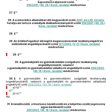
kapcsolatos eljárásról szóló
318/2001. (XII. 29.) Korm. rendelet
módosítása
43
27. §
28.
A szomszédos államokban élő magyarokról szóló
2001. évi LXII. törvény
hatálya alá tartozó személyek diákkedvezményeiről szóló
319/2001. (XII. 29.)
Korm. rendelet
módosítása
44
28. §
29.
Az örökbefogadást elősegítő magánszervezetek tevékenységéről és
működésük engedélyezéséről szóló
127/2002. (V. 21.) Korm. rendelet
módosítása
45
29. §
30.
A gyermekjóléti és gyermekvédelmi szolgáltató tevékenység
engedélyezéséről, valamint
a gyermekjóléti és gyermekvédelmi vállalkozói engedélyről szóló
259/2002.
(XII. 18.) Korm. rendelet
módosítása
30. §
A gyermekjóléti és gyermekvédelmi szolgáltató tevékenység
engedélyezéséről, valamint a gyermekjóléti és gyermekvédelmi vállalkozói
engedélyről szóló
259/2002. (XII. 18.) Korm. rendelet
46
a)–b)
47
c)
48
d)–h)
lép.
31.
A nevelőszülői, a hivatásos nevelőszülői és a helyettes szülői jogviszony
egyes kérdéseiről szóló
261/2002. (XII. 18.) Korm. rendelet
módosítása