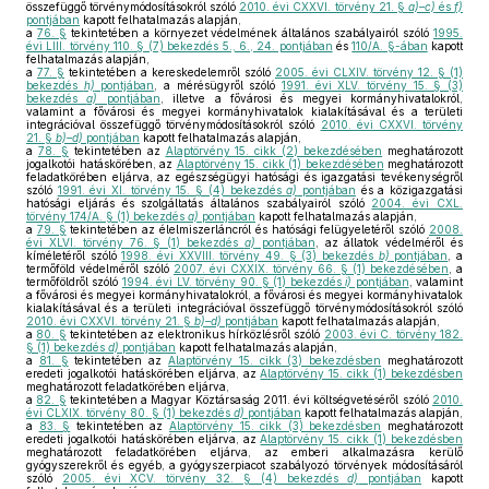
összefüggő törvénymódosításokról szóló
2010. évi CXXVI. törvény 21. §
a)–c)
és
f)
pontjában
kapott felhatalmazás alapján,
a
76. §
tekintetében a környezet védelmének általános szabályairól szóló
1995.
évi LIII. törvény 110. § (7) bekezdés 5., 6., 24. pontjában
és
110/A. §-ában
kapott
felhatalmazás alapján,
a
77. §
tekintetében a kereskedelemről szóló
2005. évi CLXIV. törvény 12. § (1)
bekezdés
h)
pontjában
, a mérésügyről szóló
1991. évi XLV. törvény 15. § (3)
bekezdés
a)
pontjában
, illetve a fővárosi és megyei kormányhivatalokról,
valamint a fővárosi és megyei kormányhivatalok kialakításával és a területi
integrációval összefüggő törvénymódosításokról szóló
2010. évi CXXVI. törvény
21. §
b)–d)
pontjában
kapott felhatalmazás alapján,
a
78. §
tekintetében az
Alaptörvény 15. cikk (2) bekezdésében
meghatározott
jogalkotói hatáskörében, az
Alaptörvény 15. cikk (1) bekezdésében
meghatározott
feladatkörében eljárva, az egészségügyi hatósági és igazgatási tevékenységről
szóló
1991. évi XI. törvény 15. § (4) bekezdés
a)
pontjában
és a közigazgatási
hatósági eljárás és szolgáltatás általános szabályairól szóló
2004. évi CXL.
törvény 174/A. § (1) bekezdés
a)
pontjában
kapott felhatalmazás alapján,
a
79. §
tekintetében az élelmiszerláncról és hatósági felügyeletéről szóló
2008.
évi XLVI. törvény 76. § (1) bekezdés
a)
pontjában
, az állatok védelméről és
kíméletéről szóló
1998. évi XXVIII. törvény 49. § (3) bekezdés
b)
pontjában
, a
termőföld védelméről szóló
2007. évi CXXIX. törvény 66. § (1) bekezdésében
, a
termőföldről szóló
1994. évi LV. törvény 90. § (1) bekezdés
i)
pontjában
, valamint
a fővárosi és megyei kormányhivatalokról, a fővárosi és megyei kormányhivatalok
kialakításával és a területi integrációval összefüggő törvénymódosításokról szóló
2010. évi CXXVI. törvény 21. §
b)–d)
pontjában
kapott felhatalmazás alapján,
a
80. §
tekintetében az elektronikus hírközlésről szóló
2003. évi C. törvény 182.
§ (1) bekezdés
d)
pontjában
kapott felhatalmazás alapján,
a
81. §
tekintetében az
Alaptörvény 15. cikk (3) bekezdésben
meghatározott
eredeti jogalkotói hatáskörében eljárva, az
Alaptörvény 15. cikk (1) bekezdésben
meghatározott feladatkörében eljárva,
a
82. §
tekintetében a Magyar Köztársaság 2011. évi költségvetéséről szóló
2010.
évi CLXIX. törvény 80. § (1) bekezdés
d)
pontjában
kapott felhatalmazás alapján,
a
83. §
tekintetében az
Alaptörvény 15. cikk (3) bekezdésben
meghatározott
eredeti jogalkotói hatáskörében eljárva, az
Alaptörvény 15. cikk (1) bekezdésben
meghatározott feladatkörében eljárva, az emberi alkalmazásra kerülő
gyógyszerekről és egyéb, a gyógyszerpiacot szabályozó törvények módosításáról
szóló
2005. évi XCV. törvény 32. § (4) bekezdés
d)
pontjában
kapott