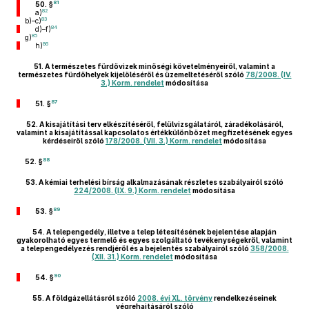
81
50. §
82
a)
83
b)–c)
84
d)–f)
85
g)
86
h)
51.
A természetes fürdővizek minőségi követelményeiről, valamint a
természetes fürdőhelyek kijelöléséről és üzemeltetéséről szóló
78/2008. (IV.
3.) Korm. rendelet
módosítása
87
51. §
52.
A kisajátítási terv elkészítéséről, felülvizsgálatáról, záradékolásáról,
valamint a kisajátítással kapcsolatos értékkülönbözet megfizetésének egyes
kérdéseiről szóló
178/2008. (VII. 3.) Korm. rendelet
módosítása
88
52. §
53.
A kémiai terhelési bírság alkalmazásának részletes szabályairól szóló
224/2008. (IX. 9.) Korm. rendelet
módosítása
89
53. §
54.
A telepengedély, illetve a telep létesítésének bejelentése alapján
gyakorolható egyes termelő és egyes szolgáltató tevékenységekről, valamint
a telepengedélyezés rendjéről és a bejelentés szabályairól szóló
358/2008.
(XII. 31.) Korm. rendelet
módosítása
90
54. §
55.
A földgázellátásról szóló
2008. évi XL. törvény
rendelkezéseinek
végrehajtásáról szóló