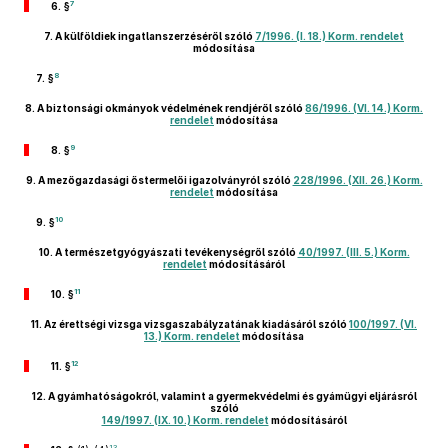
7
6. §
7.
A külföldiek ingatlanszerzéséről szóló
7/1996. (I. 18.) Korm. rendelet
módosítása
8
7. §
8.
A biztonsági okmányok védelmének rendjéről szóló
86/1996. (VI. 14.) Korm.
rendelet
módosítása
9
8. §
9.
A mezőgazdasági őstermelői igazolványról szóló
228/1996. (XII. 26.) Korm.
rendelet
módosítása
10
9. §
10.
A természetgyógyászati tevékenységről szóló
40/1997. (III. 5.) Korm.
rendelet
módosításáról
11
10. §
11.
Az érettségi vizsga vizsgaszabályzatának kiadásáról szóló
100/1997. (VI.
13.) Korm. rendelet
módosítása
12
11. §
12.
A gyámhatóságokról, valamint a gyermekvédelmi és gyámügyi eljárásról
szóló
149/1997. (IX. 10.) Korm. rendelet
módosításáról
13