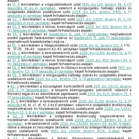
alapján,
az
51. §
tekintetében a vízgazdálkodásról szóló
1995. évi LVII. törvény 45. § (7)
bekezdés
b)
és
k)
pontjában
, valamint a közigazgatási hatósági eljárás és
szolgáltatás általános szabályairól szóló
2004. évi CXL. törvény 174/A. § (1)
bekezdés
a)
pontjában
kapott felhatalmazás alapján,
az
52. §
tekintetében a kisajátításról szóló
2007. évi CXXIII. törvény 41. § (3)
bekezdés
a)
és
b)
pontjában
kapott felhatalmazás alapján,
az
53. §
tekintetében a kémiai biztonságról szóló
2000. évi XXV. törvény 34. §
(3) bekezdés
b)
pontjában
kapott felhatalmazás alapján,
az
54. §
tekintetében az
Alaptörvény 15. cikk (3) bekezdésben
meghatározott
eredeti jogalkotói hatáskörében eljárva, az
Alaptörvény 15. cikk (1) bekezdésben
meghatározott feladatkörében eljárva,
az
55. §
tekintetében a földgázellátásról szóló
2008. évi XL. törvény 132. §
1–13.,
15., 17–35., 38–40., valamint 42–43. pontjában kapott felhatalmazás alapján,
az
56. §
tekintetében a kereskedelemről szóló
2005. évi CLXIV. törvény 12. § (1)
bekezdés
d)
pontjában
kapott felhatalmazás alapján,
az
57. §
tekintetében a kémiai biztonságról szóló
2000. évi XXV. törvény 34. §
(4) bekezdés
e)
pontjában
kapott felhatalmazás alapján,
az
58. §
tekintetében a védjegyek és földrajzi árujelzők oltalmáról szóló
1997. évi
XI. törvény 121. § (1) bekezdés
b)
pontjában
kapott felhatalmazás alapján,
az
59. §
tekintetében a közigazgatási hatósági eljárás és szolgáltatás általános
szabályairól szóló
2004. évi CXL. törvény 174. § (1) bekezdés
c)
pontjában
kapott
felhatalmazás alapján,
a
60. §
tekintetében a közszolgálati tisztviselőkről szóló
2011. évi CXCIX. törvény
259. § (1) bekezdésében
, a központi államigazgatási szervekről, valamint a
Kormány tagjai és az államtitkárok jogállásáról szóló
2010. évi XLIII. törvény 75. §
(1) bekezdésében
kapott felhatalmazás alapján,
a
61. §
tekintetében a kereskedelemről szóló
2005. évi CLXIV. törvény 12. § (1)
bekezdés
a), b), c), d), h), i)
és
f)
pontjában, valamint a szolgáltatási tevékenység
megkezdésének és folytatásának általános szabályairól szóló
2009. évi LXXVI.
törvény 53. §
a)
és
i)
pontjában
kapott felhatalmazás alapján,
a
62. §
tekintetében a szolgáltatási tevékenység megkezdésének és
folytatásának általános szabályairól szóló
2009. évi LXXVI. törvény 53. §
a)
pontjában
, a társasházakról szóló
2003. évi CXXXIII. törvény 59. és 65. §-ában
,
illetve a lakások és helyiségek bérletére, valamint az elidegenítésükre vonatkozó
egyes szabályokról szóló
1993. évi LXXVIII. törvény 87/A. §-ában
kapott
felhatalmazás alapján,
a
63. §
tekintetében a Polgári Törvénykönyv hatálybalépéséről és