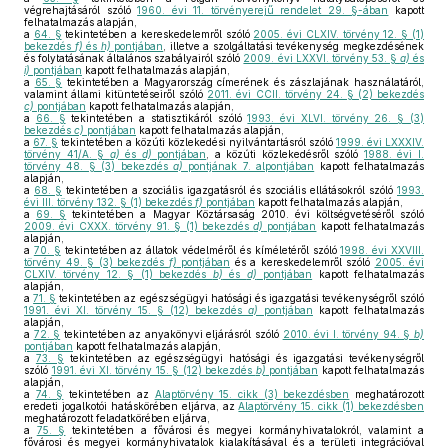
végrehajtásáról szóló
1960. évi 11. törvényerejű rendelet 29. §-ában
kapott
felhatalmazás alapján,
a
64. §
tekintetében a kereskedelemről szóló
2005. évi CLXIV. törvény 12. § (1)
bekezdés
f)
és
h)
pontjában
, illetve a szolgáltatási tevékenység megkezdésének
és folytatásának általános szabályairól szóló
2009. évi LXXVI. törvény 53. §
a)
és
i)
pontjában
kapott felhatalmazás alapján,
a
65. §
tekintetében a Magyarország címerének és zászlajának használatáról,
valamint állami kitüntetéseiről szóló
2011. évi CCII. törvény 24. § (2) bekezdés
c)
pontjában
kapott felhatalmazás alapján,
a
66. §
tekintetében a statisztikáról szóló
1993. évi XLVI. törvény 26. § (3)
bekezdés
c)
pontjában
kapott felhatalmazás alapján,
a
67. §
tekintetében a közúti közlekedési nyilvántartásról szóló
1999. évi LXXXIV.
törvény 41/A. §
a)
és
d)
pontjában
, a közúti közlekedésről szóló
1988. évi I.
törvény 48. § (3) bekezdés
a)
pontjának 7. alpontjában
kapott felhatalmazás
alapján,
a
68. §
tekintetében a szociális igazgatásról és szociális ellátásokról szóló
1993.
évi III. törvény 132. § (1) bekezdés
f)
pontjában
kapott felhatalmazás alapján,
a
69. §
tekintetében a Magyar Köztársaság 2010. évi költségvetéséről szóló
2009. évi CXXX. törvény 91. § (1) bekezdés
d)
pontjában
kapott felhatalmazás
alapján,
a
70. §
tekintetében az állatok védelméről és kíméletéről szóló
1998. évi XXVIII.
törvény 49. § (3) bekezdés
f)
pontjában
és a kereskedelemről szóló
2005. évi
CLXIV. törvény 12. § (1) bekezdés
b)
és
d)
pontjában
kapott felhatalmazás
alapján,
a
71. §
tekintetében az egészségügyi hatósági és igazgatási tevékenységről szóló
1991. évi XI. törvény 15. § (12) bekezdés
a)
pontjában
kapott felhatalmazás
alapján,
a
72. §
tekintetében az anyakönyvi eljárásról szóló
2010. évi I. törvény 94. §
b)
pontjában
kapott felhatalmazás alapján,
a
73. §
tekintetében az egészségügyi hatósági és igazgatási tevékenységről
szóló
1991. évi XI. törvény 15. § (12) bekezdés
b)
pontjában
kapott felhatalmazás
alapján,
a
74. §
tekintetében az
Alaptörvény 15. cikk (3) bekezdésben
meghatározott
eredeti jogalkotói hatáskörében eljárva, az
Alaptörvény 15. cikk (1) bekezdésben
meghatározott feladatkörében eljárva,
a
75. §
tekintetében a fővárosi és megyei kormányhivatalokról, valamint a
fővárosi és megyei kormányhivatalok kialakításával és a területi integrációval