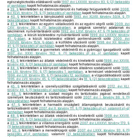
egészségbiztosítás ellátásairól szóló
1997. évi LXXXIII. törvény 83. § (2) bekezdés
a)
pontjában
kapott felhatalmazás alapján,
a
39. §
tekintetében az élelmiszerláncról és hatósági felügyeletéről szóló
2008.
évi XLVI. törvény 76. § (1) bekezdés
e)
pontjában
kapott felhatalmazás alapján,
a
40. §
tekintetében a bányászatról szóló
1993. évi XLVIII. törvény 50/A. § (1)
bekezdésében
kapott felhatalmazás alapján,
a
41. §
tekintetében az egyéni vállalkozóról és az egyéni cégről szóló
2009. évi
CXV. törvény 39. § (1) bekezdésében
, a polgárok személyi adatainak és
lakcímének nyilvántartásáról szóló
1992. évi LXVI. törvény 47. § (1) bekezdés
d)
pontjában
, a közúti közlekedési nyilvántartásról szóló
1999. évi LXXXIV. törvény
41. §-ában
, a közúti közlekedési előéleti pontrendszerről szóló
2000. évi
CXXVIII. törvény 15/A. §-ában
, a külföldre utazásról szóló
1998. évi XII. törvény
41. § (1) bekezdés
a)
pontjában
kapott felhatalmazás alapján,
a
42. §
tekintetében a gyermekek védelméről és a gyámügyi igazgatásról szóló
1997. évi XXXI. törvény 162. § (1) bekezdés
d)
és
n)
pontjában
kapott
felhatalmazás alapján,
a
43. §
tekintetében az állatok védelméről és kíméletéről szóló
1998. évi XXVIII.
törvény 49. § (3) bekezdés
b)
pontjában
kapott felhatalmazás alapján,
a
44. §
tekintetében a környezet védelmének általános szabályairól szóló
1995.
évi LIII. törvény 110. § (7) bekezdés 1. pontjában
, a természet védelméről szóló
1996. évi LIII. törvény 85. § (1) bekezdés 12. pontjában
, a vízgazdálkodásról szóló
1995. évi LVII. törvény 45. § (11) bekezdésében
és
18. § (2) bekezdésében
kapott
felhatalmazás alapján,
a
45. §
tekintetében a személyszállítási szolgáltatásokról szóló
2012. évi XLI.
törvény 49. § (1) bekezdés
a)
pontjában
kapott felhatalmazás alapján,
a
46. §
tekintetében a szabad mozgás és tartózkodás jogával rendelkező
személyek beutazásáról és tartózkodásáról szóló
2007. évi I. törvény 86. § (1)
bekezdésében
kapott felhatalmazás alapján,
a
47. §
tekintetében a harmadik országbeli állampolgárok beutazásáról és
tartózkodásáról szóló
2007. évi II. törvény 111. § (1) bekezdés
a)–c)
, valamint
e)–q)
pontjaiban
kapott felhatalmazás alapján,
a
48. §
tekintetében az állatok védelméről és kíméletéről szóló
1998. évi XXVIII.
törvény 49. § (3) bekezdés
e)
pontjában
kapott felhatalmazás alapján,
a
49. §
tekintetében a villamos energiáról szóló
2007. évi LXXXVI. törvény 170. §
(1) bekezdésében
kapott felhatalmazás alapján,
az
50. §
tekintetében a menedékjogról szóló
2007. évi LXXX. törvény 93. § (1)
bekezdés
a)–i)
pontjaiban
, valamint
(2) bekezdésében
kapott felhatalmazás