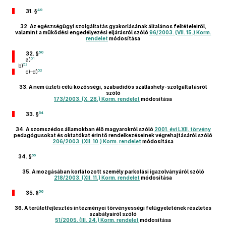
49
31. §
32.
Az egészségügyi szolgáltatás gyakorlásának általános feltételeiről,
valamint a működési engedélyezési eljárásról szóló
96/2003. (VII. 15.) Korm.
rendelet
módosítása
50
32. §
51
a)
52
b)
53
c)–d)
33.
A nem üzleti célú közösségi, szabadidős szálláshely-szolgáltatásról
szóló
173/2003. (X. 28.) Korm. rendelet
módosítása
54
33. §
34.
A szomszédos államokban élő magyarokról szóló
2001. évi LXII. törvény
pedagógusokat és oktatókat érintő rendelkezéseinek végrehajtásáról szóló
206/2003. (XII. 10.) Korm. rendelet
módosítása
55
34. §
35.
A mozgásában korlátozott személy parkolási igazolványáról szóló
218/2003. (XII. 11.) Korm. rendelet
módosítása
56
35. §
36.
A területfejlesztés intézményei törvényességi felügyeletének részletes
szabályairól szóló
51/2005. (III. 24.) Korm. rendelet
módosítása