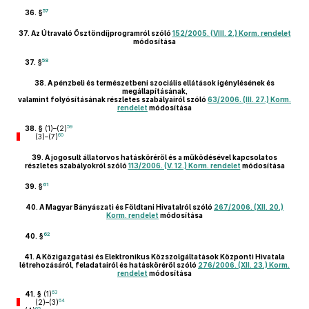
57
36. §
37.
Az Útravaló Ösztöndíjprogramról szóló
152/2005. (VIII. 2.) Korm. rendelet
módosítása
58
37. §
38.
A pénzbeli és természetbeni szociális ellátások igénylésének és
megállapításának,
valamint folyósításának részletes szabályairól szóló
63/2006. (III. 27.) Korm.
rendelet
módosítása
59
38. §
(1)–(2)
60
(3)–(7)
39.
A jogosult állatorvos hatásköréről és a működésével kapcsolatos
részletes szabályokról szóló
113/2006. (V. 12.) Korm. rendelet
módosítása
61
39. §
40.
A Magyar Bányászati és Földtani Hivatalról szóló
267/2006. (XII. 20.)
Korm. rendelet
módosítása
62
40. §
41.
A Közigazgatási és Elektronikus Közszolgáltatások Központi Hivatala
létrehozásáról, feladatairól és hatásköréről szóló
276/2006. (XII. 23.) Korm.
rendelet
módosítása
63
41. §
(1)
64
(2)–(3)
65