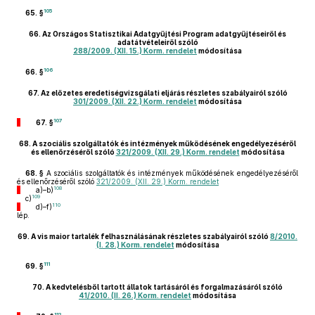
105
65. §
66.
Az Országos Statisztikai Adatgyűjtési Program adatgyűjtéseiről és
adatátvételeiről szóló
288/2009. (XII. 15.) Korm. rendelet
módosítása
106
66. §
67.
Az előzetes eredetiségvizsgálati eljárás részletes szabályairól szóló
301/2009. (XII. 22.) Korm. rendelet
módosítása
107
67. §
68.
A szociális szolgáltatók és intézmények működésének engedélyezéséről
és ellenőrzéséről szóló
321/2009. (XII. 29.) Korm. rendelet
módosítása
68. §
A szociális szolgáltatók és intézmények működésének engedélyezéséről
és ellenőrzéséről szóló
321/2009. (XII. 29.) Korm. rendelet
108
a)–b)
109
c)
110
d)–f)
lép.
69.
A vis maior tartalék felhasználásának részletes szabályairól szóló
8/2010.
(I. 28.) Korm. rendelet
módosítása
111
69. §
70.
A kedvtelésből tartott állatok tartásáról és forgalmazásáról szóló
41/2010. (II. 26.) Korm. rendelet
módosítása
112