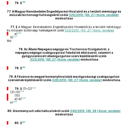
119
76. §
77.
A Magyar Kereskedelmi Engedélyezési Hivatalról és a területi mérésügyi és
műszaki biztonsági hatóságokról szóló
320/2010. (XII. 27.) Korm. rendelet
módosítása
77. §
A Magyar Kereskedelmi Engedélyezési Hivatalról és a területi mérésügyi
és műszaki biztonsági hatóságokról szóló
320/2010. (XII. 27.) Korm. rendelet
120
a)
121
b)
lép.
78.
Az Állami Népegészségügyi és Tisztiorvosi Szolgálatról, a
népegészségügyi szakigazgatási feladatok ellátásáról, valamint a
gyógyszerészeti államigazgatási szerv kijelöléséről szóló
323/2010. (XII. 27.) Korm. rendelet
módosítása
122
78. §
79.
A fővárosi és megyei kormányhivatalok mezőgazdasági szakigazgatási
szerveinek kijelöléséről szóló
328/2010. (XII. 27.) Korm. rendelet
módosítása
123
79. §
(1)–(2)
124
(3)–(9)
(10)
125
a)–d)
126
e)
80.
A kormányzati célú hálózatokról szóló
346/2010. (XII. 28.) Korm. rendelet
módosítása
127
80. §