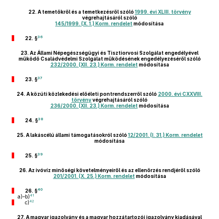
22.
A temetőkről és a temetkezésről szóló
1999. évi XLIII. törvény
végrehajtásáról szóló
145/1999. (X. 1.) Korm. rendelet
módosítása
36
22. §
23.
Az Állami Népegészségügyi és Tisztiorvosi Szolgálat engedélyével
működő Családvédelmi Szolgálat működésének engedélyezéséről szóló
232/2000. (XII. 23.) Korm. rendelet
módosítása
37
23. §
24.
A közúti közlekedési előéleti pontrendszerről szóló
2000. évi CXXVIII.
törvény
végrehajtásáról szóló
236/2000. (XII. 23.) Korm. rendelet
módosítása
38
24. §
25.
A lakáscélú állami támogatásokról szóló
12/2001. (I. 31.) Korm. rendelet
módosítása
39
25. §
26.
Az ivóvíz minőségi követelményeiről és az ellenőrzés rendjéről szóló
201/2001. (X. 25.) Korm. rendelet
módosítása
40
26. §
41
a)–b)
42
c)
27.
A magyar igazolvány és a magyar hozzátartozói igazolvány kiadásával