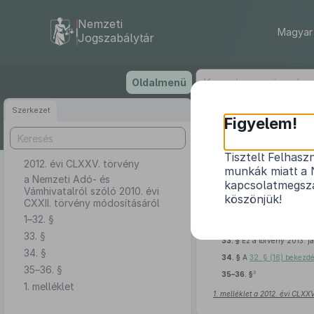
Nemzeti
Magyar 
Jogszabálytár
Ugrás
Oldalmenü
a
tartalomra
Szerkezet
Figyelem!
Tisztelt Felhasz
2012. évi CLXXV. törvény
a Nemzeti Adó
munkák miatt a 
a Nemzeti Adó- és
kapcsolatmegsza
Vámhivatalról szóló 2010. évi
köszönjük!
CXXII. törvény módosításáról
1–32. §
2
1–32. §
33. §
33. §
Ez a törvény 2013. ja
34. §
34. §
A
32. § (16) bekezd
35–36. §
3
35–36. §
1. melléklet
1. melléklet a 2012. évi CLXX