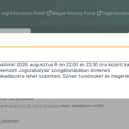
Jogi Információs Portál
Magyar Közlöny Portál
Céginformáció
2012. évi CLXXV. törvény
nálóink! 2026. augusztus 8-án 22:00 és 22:30 óra között ka
- és Vámhivatalról szóló
2010. évi CXXII. törvény
m
Nemzeti Jogszabálytár szolgáltatásában átmeneti
Hatályos: 2013. 01. 02. – 2017. 12. 11.
kadásokra lehet számítani. Szíves türelmüket és megért
nuár 1-jén lép hatályba.
ése
az
Alaptörvény 46. cikk (6) bekezdése
alapján sarkalatosnak minősül.
4
V. törvényhez