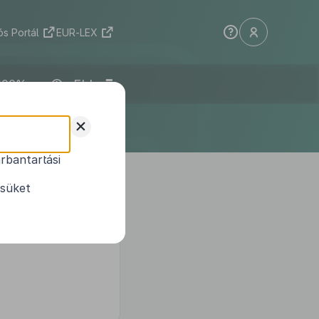
s Portál
EUR-LEX
ELI
+
rbantartási
1
ódosításáról
ésüket