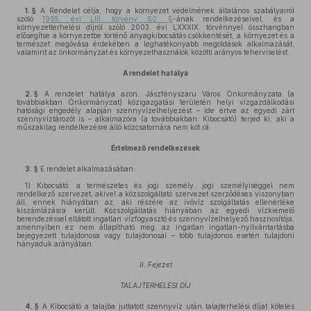
1. §
A Rendelet célja, hogy a környezet védelmének általános szabályairól
szóló
1995. évi LIII. törvény 60. §
-ának rendelkezéseivel, és a
környezetterhelési díjról szóló 2003. évi LXXXIX. törvénnyel összhangban
elősegítse a környezetbe történő anyagkibocsátás csökkentését, a környezet és a
természet megóvása érdekében a leghatékonyabb megoldások alkalmazását,
valamint az önkormányzat és környezethasználók közötti arányos teherviselést.
A rendelet hatálya
2. §
A rendelet hatálya azon, Jászfényszaru Város Önkormányzata (a
továbbiakban Önkormányzat) közigazgatási területén helyi vízgazdálkodási
hatósági engedély alapján szennyvízelhelyezést – ide értve az egyedi zárt
szennyvíztározót is – alkalmazóra (a továbbiakban: Kibocsátó) terjed ki, aki a
műszakilag rendelkezésre álló közcsatornára nem köt rá.
Értelmező rendelkezések
3. §
E rendelet alkalmazásában:
1) Kibocsátó: a természetes és jogi személy, jogi személyiséggel nem
rendelkező szervezet, akivel a közszolgáltató szervezet szerződéses viszonyban
áll, ennek hiányában az, aki részére az ivóvíz szolgáltatás ellenértéke
kiszámlázásra került. Közszolgáltatás hiányában az egyedi vízkiemelő
berendezéssel ellátott ingatlan vízfogyasztó és szennyvízelhelyező hasznosítója,
amennyiben ez nem állapítható meg, az ingatlan ingatlan-nyilvántartásba
bejegyezett tulajdonosa vagy tulajdonosai – több tulajdonos esetén tulajdoni
hányaduk arányában.
II. Fejezet
TALAJTERHELÉSI DÍJ
4. §
A Kibocsátó a talajba juttatott szennyvíz után talajterhelési díjat köteles