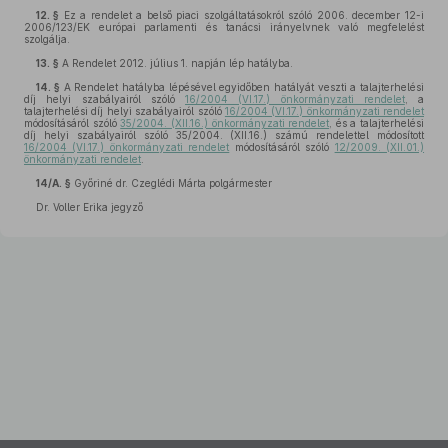
12. §
Ez a rendelet a belső piaci szolgáltatásokról szóló 2006. december 12-i
2006/123/EK európai parlamenti és tanácsi irányelvnek való megfelelést
szolgálja.
13. §
A Rendelet 2012. július 1. napján lép hatályba.
14. §
A Rendelet hatályba lépésével egyidőben hatályát veszti a talajterhelési
díj helyi szabályairól szóló
16/2004 (VI.17.) önkormányzati rendelet
, a
talajterhelési díj helyi szabályairól szóló
16/2004 (VI.17.) önkormányzati rendelet
módosításáról szóló
35/2004. (XII.16.) önkormányzati rendelet
, és a talajterhelési
díj helyi szabályairól szóló 35/2004. (XII.16.) számú rendelettel módosított
16/2004 (VI.17.) önkormányzati rendelet
módosításáról szóló
12/2009. (XII.01.)
önkormányzati rendelet
.
14/A. §
Győriné dr. Czeglédi Márta polgármester
Dr. Voller Erika jegyző