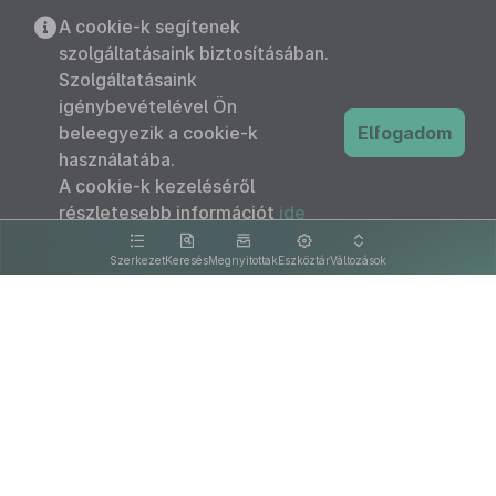
A cookie-k segítenek
szolgáltatásaink biztosításában.
Szolgáltatásaink
igénybevételével Ön
beleegyezik a cookie-k
Elfogadom
használatába.
A cookie-k kezeléséről
részletesebb információt
ide
kattintva olvashat.
Szerkezet
Keresés
Megnyitottak
Eszköztár
Változások