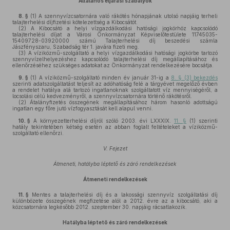
Általános eljárási szabályok
8. §
(1)
A szennyvízcsatornára való rákötés hónapjának utolsó napjáig terheli
talajterhelési díjfizetési kötelezettség a Kibocsátót.
(2)
A Kibocsátó a helyi vízgazdálkodási hatósági jogkörhöz kapcsolódó
talajterhelési díjat a Városi Önkormányzat Képviselőtestülete 11745035-
15409728-03920000 számú Talajterhelési díj beszedési számla
Jászfényszaru, Szabadság tér 1. javára fizeti meg.
(3)
A víziközmű-szolgáltató a helyi vízgazdálkodási hatósági jogkörbe tartozó
szennyvízelhelyezéshez kapcsolódó talajterhelési díj megállapításához és
ellenőrzéséhez szükséges adatokat az Önkormányzat rendelkezésére bocsátja.
9. §
(1)
A víziközmű-szolgáltató minden év január 31-ig a
8. § (3) bekezdés
szerinti adatszolgáltatást teljesít az adóhatóság felé a tárgyévet megelőző évben
a rendelet hatálya alá tartozó ingatlanoknak szolgáltatott víz mennyiségéről, a
locsolási célú kedvezményről, a szennyvízcsatornára történő rákötésről.
(2)
Átalányfizetés összegének megállapításához három hasonló adottságú
ingatlan egy főre jutó vízfogyasztását kell alapul venni.
10. §
A környezetterhelési díjról szóló 2003. évi LXXXIX.
11. §
(1) szerinti
hatály tekintetében kétség esetén az abban foglalt feltételeket a víziközmű-
szolgáltató ellenőrzi.
V. Fejezet
Átmeneti, hatályba léptető és záró rendelkezések
Átmeneti rendelkezések
11. §
Mentes a talajterhelési díj és a lakossági szennyvíz szolgáltatási díj
különbözete összegének megfizetése alól a 2012. évre az a kibocsátó, aki a
közcsatornára legkésőbb 2012. szeptember 30. napjáig rácsatlakozik.
Hatályba léptető és záró rendelkezések