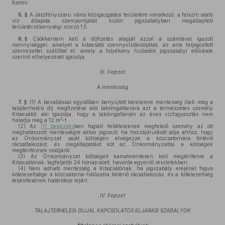
fizetni.
5. §
A Jászfényszaru város közigazgatási területére vonatkozó, a felszín alatti
víz állapota szempontjából külön jogszabályban megállapított
területérzékenységi szorzó 1,5.
6. §
Csökkenteni kell a díjfizetés alapját azzal a számlával igazolt
mennyiséggel, amelyet a kibocsátó szennyvíztárolójából, az arra feljogosított
szervezettel szállíttat el, amely a folyékony hulladék jogszabályi előírások
szerinti elhelyezését igazolja.
III. Fejezet
A mentesség
7. §
(1)
A bevallással egyidőben benyújtott kérelemre mentesség illeti meg a
talajterhelési díj megfizetése alól lakóingatlanára azt a természetes személy
Kibocsátót, aki igazolja, hogy a lakóingatlanán az éves vízfogyasztás nem
3
haladja meg a 12 m
-t.
(2)
Az
(1) bekezdés
ben foglalt feltételeknek megfelelő személy az ott
meghatározott mentességre akkor jogosult, ha hozzájárulását adja ahhoz, hogy
az Önkormányzat saját költségén elvégezze a közcsatornára történő
rácsatlakozást, és megállapodást köt az Önkormányzattal a költségek
megtérítésnek módjáról.
(3)
Az Önkormányzat költségeit kamatmentesen kell megtérítenie a
Kibocsátónak, legfeljebb 24 hónap alatt, havonta egyenlő részletekben.
(4)
Nem adható mentesség a Kibocsátónak, ha jogszabály erejénél fogva
kötelezettsége a közcsatorna-hálózatra történő rácsatlakozás, és a kötelezettség
teljesítésének határideje lejárt.
IV. Fejezet
TALAJTERHELÉSI DÍJJAL KAPCSOLATOS ELJÁRÁSI SZABÁLYOK