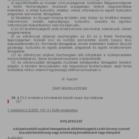
a)
együttműködés az Európai Unió országainak, különösen Magyarországnak
a Keleti Partnerségben résztvevő országokban történő megismertetése
érdekében, e célból kulturális, oktatási, média információs és egyéb fejlesztési
programok szervezése, támogatása;
b)
Kárpátalja, és Nyugat-Ukrajna területén alsó, közép- és felsőfokú oktatási
intézmények, óvodák, egészségügyi, kulturális, szociális és egyházi
intézmények fejlesztéséhez való hozzájárulás;
c)
az EU tevékenységéről szóló rendezvények szervezése, kiadványok, cikkek
megjelentetése;
d)
az előirányzat céljaival összhangban az EU és a Keleti Partnerség
tagországaiban működő civil és külföldi szervezetek közötti hosszú távú
kapcsolatteremtés és -fenntartás támogatása, ennek érdekében határon átnyúló
gazdasági, kulturális és egyéb projektek, programok és egyéb rendezvények
támogatása.
(2)
Az előirányzat céljával összhangban álló kifizetések a külképviseletek
közreműködésével, illetve kezdeményezésére is teljesíthetők.
(3)
Az előirányzatból támogatás nyújtható költségvetési támogatási kérelem
alapján, a kérelem benyújtásakor már megvalósult tevékenységre, saját forrás
biztosítása nélkül valamint egyösszegű előfinanszírozással is.
III. Fejezet
ZÁRÓ RENDELKEZÉSEK
38. §
(1)
E rendelet a kihirdetését követő napon lép hatályba.
2
(2)
1. melléklet a 2/2012. (VII. 5.) KüM rendelethez
NYILATKOZAT
a közpénzekből nyújtott támogatások átláthatóságáról szóló törvény szerinti
összeférhetetlenség vagy érintettség fennállásáról vagy hiányáról
A pályázó