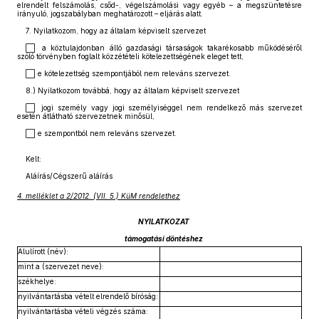
elrendelt felszámolás, csőd-, végelszámolási vagy egyéb – a megszüntetésre
irányuló, jogszabályban meghatározott – eljárás alatt.
7. Nyilatkozom, hogy az általam képviselt szervezet
⬜ a köztulajdonban álló gazdasági társaságok takarékosabb működéséről
szóló törvényben foglalt közzétételi kötelezettségének eleget tett,
⬜ e kötelezettség szempontjából nem releváns szervezet.
8.) Nyilatkozom továbbá, hogy az általam képviselt szervezet
⬜ jogi személy vagy jogi személyiséggel nem rendelkező más szervezet
esetén átlátható szervezetnek minősül,
⬜ e szempontból nem releváns szervezet.
Kelt:
Aláírás/Cégszerű aláírás
4. melléklet a 2/2012. (VII. 5.) KüM rendelethez
NYILATKOZAT
támogatási döntéshez
Alulírott (név):
mint a (szervezet neve):
székhelye:
nyilvántartásba vételt elrendelő bíróság:
nyilvántartásba vételi végzés száma: