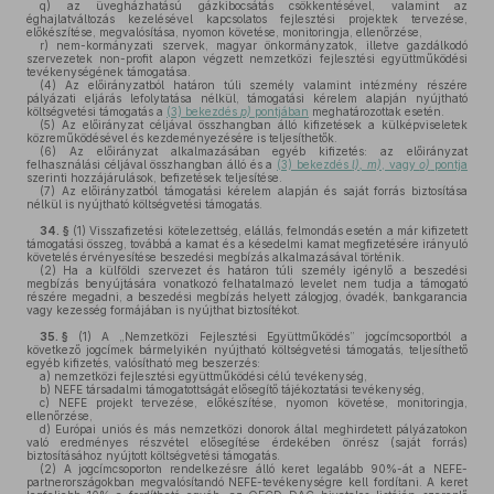
q)
az üvegházhatású gázkibocsátás csökkentésével, valamint az
éghajlatváltozás kezelésével kapcsolatos fejlesztési projektek tervezése,
előkészítése, megvalósítása, nyomon követése, monitoringja, ellenőrzése,
r)
nem-kormányzati szervek, magyar önkormányzatok, illetve gazdálkodó
szervezetek non-profit alapon végzett nemzetközi fejlesztési együttműködési
tevékenységének támogatása.
(4)
Az előirányzatból határon túli személy valamint intézmény részére
pályázati eljárás lefolytatása nélkül, támogatási kérelem alapján nyújtható
költségvetési támogatás a
(3) bekezdés
p)
pontjában
meghatározottak esetén.
(5)
Az előirányzat céljával összhangban álló kifizetések a külképviseletek
közreműködésével és kezdeményezésére is teljesíthetők.
(6)
Az előirányzat alkalmazásában egyéb kifizetés: az előirányzat
felhasználási céljával összhangban álló és a
(3) bekezdés
l), m)
, vagy
o)
pontja
szerinti hozzájárulások, befizetések teljesítése.
(7)
Az előirányzatból támogatási kérelem alapján és saját forrás biztosítása
nélkül is nyújtható költségvetési támogatás.
34. §
(1)
Visszafizetési kötelezettség, elállás, felmondás esetén a már kifizetett
támogatási összeg, továbbá a kamat és a késedelmi kamat megfizetésére irányuló
követelés érvényesítése beszedési megbízás alkalmazásával történik.
(2)
Ha a külföldi szervezet és határon túli személy igénylő a beszedési
megbízás benyújtására vonatkozó felhatalmazó levelet nem tudja a támogató
részére megadni, a beszedési megbízás helyett zálogjog, óvadék, bankgarancia
vagy kezesség formájában is nyújthat biztosítékot.
35. §
(1)
A „Nemzetközi Fejlesztési Együttműködés” jogcímcsoportból a
következő jogcímek bármelyikén nyújtható költségvetési támogatás, teljesíthető
egyéb kifizetés, valósítható meg beszerzés:
a)
nemzetközi fejlesztési együttműködési célú tevékenység,
b)
NEFE társadalmi támogatottságát elősegítő tájékoztatási tevékenység,
c)
NEFE projekt tervezése, előkészítése, nyomon követése, monitoringja,
ellenőrzése,
d)
Európai uniós és más nemzetközi donorok által meghirdetett pályázatokon
való eredményes részvétel elősegítése érdekében önrész (saját forrás)
biztosításához nyújtott költségvetési támogatás.
(2)
A jogcímcsoporton rendelkezésre álló keret legalább 90%-át a NEFE-
partnerországokban megvalósítandó NEFE-tevékenységre kell fordítani. A keret