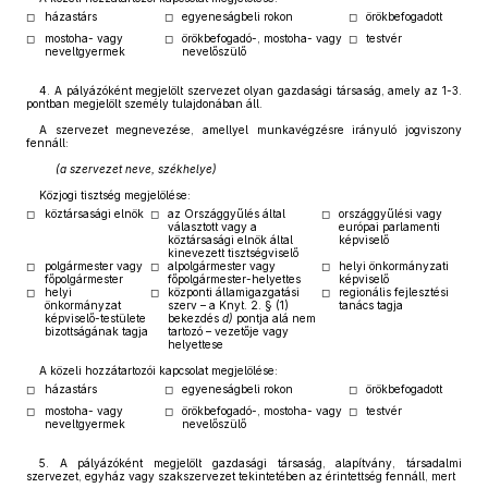
◻
házastárs
◻
egyeneságbeli rokon
◻
örökbefogadott
◻
mostoha- vagy
◻
örökbefogadó-, mostoha- vagy
◻
testvér
neveltgyermek
nevelőszülő
4.
A pályázóként megjelölt szervezet olyan gazdasági társaság, amely az 1-3.
pontban megjelölt személy tulajdonában áll.
A szervezet megnevezése, amellyel munkavégzésre irányuló jogviszony
fennáll:
(a szervezet neve, székhelye)
Közjogi tisztség megjelölése:
◻
köztársasági elnök
◻
az Országgyűlés által
◻
országgyűlési vagy
választott vagy a
európai parlamenti
köztársasági elnök által
képviselő
kinevezett tisztségviselő
◻
polgármester vagy
◻
alpolgármester vagy
◻
helyi önkormányzati
főpolgármester
főpolgármester-helyettes
képviselő
◻
helyi
◻
központi államigazgatási
◻
regionális fejlesztési
önkormányzat
szerv – a Knyt. 2. § (1)
tanács tagja
képviselő-testülete
bekezdés
d)
pontja alá nem
bizottságának tagja
tartozó – vezetője vagy
helyettese
A közeli hozzátartozói kapcsolat megjelölése:
◻
házastárs
◻
egyeneságbeli rokon
◻
örökbefogadott
◻
mostoha- vagy
◻
örökbefogadó-, mostoha- vagy
◻
testvér
neveltgyermek
nevelőszülő
5.
A pályázóként megjelölt gazdasági társaság, alapítvány, társadalmi
szervezet, egyház vagy szakszervezet tekintetében az érintettség fennáll, mert