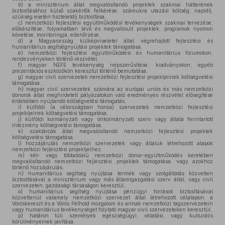
b)
a minisztérium által megvalósítandó projektek szakmai hátterének
biztosításához külső szakértők felkérése, számukra utazási költség, napidíj,
szükség esetén tiszteletdíj biztosítása,
c)
nemzetközi fejlesztési együttműködési tevékenységek szakmai tervezése,
előkészítése; folyamatban lévő és megvalósult projektek, programok nyomon
követése, monitoringja, ellenőrzése,
d)
a Magyarország külképviseletei által végrehajtott fejlesztési és
humanitárius segítségnyújtási projektek támogatása,
e)
nemzetközi fejlesztési együttműködési és humanitárius fórumokon,
rendezvényeken történő részvétel,
f)
magyar NEFE tevékenység népszerűsítése, kiadványokon, egyéb
prezentációs eszközökön keresztül történő bemutatása,
g)
magyar civil szervezetek nemzetközi fejlesztési projektjeinek költségvetési
támogatása,
h)
magyar civil szervezetek számára az európai uniós és más nemzetközi
donorok által meghirdetett pályázatokon való eredményes részvétel elősegítése
érdekében nyújtandó költségvetési támogatás,
i)
külföldi (a célországban honos) szervezetek nemzetközi fejlesztési
projektjeinek költségvetési támogatása,
j)
külföldi kormányzati vagy önkormányzati szerv vagy általa fenntartott
intézmény költségvetési támogatása,
k)
szaktárcák által megvalósítandó nemzetközi fejlesztési projektek
költségvetési támogatása,
l)
hozzájárulás nemzetközi szervezetek vagy általuk létrehozott alapok
nemzetközi fejlesztési projektjeihez,
m)
két- vagy többoldalú nemzetközi donor-együttműködés keretében
megvalósítandó nemzetközi fejlesztési projektek támogatása, vagy azokhoz
történő hozzájárulás,
n)
humanitárius segítség nyújtása termék vagy szolgáltatás közvetlen
biztosításával a minisztérium vagy más államigazgatási szerv által, vagy civil
szervezeten, gazdasági társaságon keresztül,
o)
humanitárius segítség nyújtása pénzügyi források biztosításával
közvetlenül valamely nemzetközi szervezet által létrehozott célalapon, a
Vöröskereszt és a Vörös Félhold mozgalom és annak nemzetközi tagszervezetein
vagy humanitárius tevékenységet folytató magyar civil szervezeteken keresztül,
p)
határon túli személyek egészségügyi, oktatási, vagy kulturális
körülményeinek javítása,