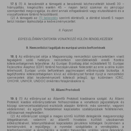
17. §
(1)
A beszámolót a támogató a beszámoló kézhezvételét követő 30 –
hiánypótlás, kiegészítés esetén 45 – napon belül szakmai és pénzügyi
szempontból megvizsgálja, és dönt annak elfogadásáról vagy elutasításáról és a
visszafizetésre történő felszólításról.
(2)
A támogató az
(1) bekezdés
szerinti döntésről, a döntést követő 5 napon
belül írásban tájékoztatja a kedvezményezettet.
II. Fejezet
EGYES ELŐIRÁNYZATOKRA VONATKOZÓ KÜLÖN RENDELKEZÉSEK
9.
Nemzetközi tagdíjak és európai uniós befizetések
18. §
Az előirányzat célja a Magyarország nemzetközi szervezetekben viselt
tagságáról szóló hatályos nemzetközi szerződésekből eredő fizetési
kötelezettségeinek teljesítése. Az Európai Bizottság által működtetett 10. Európai
Fejlesztési Alaphoz (EDF) történő hozzájárulások fedezetét az erre a célra külön
létrehozott, Európai uniós befizetések jogcímcsoport előirányzata biztosítja. A
tagdíjfizetési kötelezettségeken kívül az előirányzat forrást nyújt a nemzetközi
szervezetek által kezdeményezett kötelező jellegű, így különösen ICRC,
OHCHR, UNHCR, UNDOC önkéntes felajánlásokra is.
10.
Állami Protokoll
19. §
(1)
Az előirányzat az Államfői Protokoll kiadásaira szolgál. Az Állami
Protokoll kiadási előirányzatának felhasználása a vonatkozó jogszabályok és
közjogi szervezetszabályozó eszközök alapján történik, más személyi, vagyoni
védelemmel, és egyéb feladatokkal kapcsolatos szabályozások feltételeinek,
előírásainak megfelelően.
(2)
Az előirányzat szolgál a magas szintű külföldi delegációk magyarországi
látogatásainak, valamint az államfő hivatalos külföldi utazásainak
előkészítésével, lebonyolításával kapcsolatos járulékos költségek (különösen a
kormányváró, a repülőjegy, a nyomdai szolgáltatás a vendéglátás, a
telefonhasználat, a járműbérlés, a reptéri fogyasztás, szállás, város dekoráció,