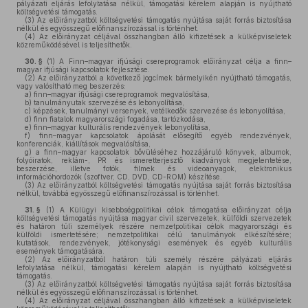
pályázati eljárás lefolytatása nélkül, támogatási kérelem alapján is nyújtható
költségvetési támogatás.
(3)
Az előirányzatból költségvetési támogatás nyújtása saját forrás biztosítása
nélkül és egyösszegű előfinanszírozással is történhet.
(4)
Az előirányzat céljával összhangban álló kifizetések a külképviseletek
közreműködésével is teljesíthetők.
30. §
(1)
A Finn–magyar ifjúsági csereprogramok előirányzat célja a finn–
magyar ifjúsági kapcsolatok fejlesztése.
(2)
Az előirányzatból a következő jogcímek bármelyikén nyújtható támogatás,
vagy valósítható meg beszerzés:
a)
finn–magyar ifjúsági csereprogramok megvalósítása,
b)
tanulmányutak szervezése és lebonyolítása,
c)
képzések, tanulmányi versenyek, vetélkedők szervezése és lebonyolítása,
d)
finn fiatalok magyarországi fogadása, tartózkodása,
e)
finn–magyar kulturális rendezvények lebonyolítása,
f)
finn–magyar kapcsolatok ápolását elősegítő egyéb rendezvények,
konferenciák, kiállítások megvalósítása,
g)
a finn–magyar kapcsolatok bővüléséhez hozzájáruló könyvek, albumok,
folyóiratok, reklám-, PR és ismeretterjesztő kiadványok megjelentetése,
beszerzése, illetve fotók, filmek és videoanyagok, elektronikus
információhordozók (szoftver, CD, DVD, CD-ROM) készítése.
(3)
Az előirányzatból költségvetési támogatás nyújtása saját forrás biztosítása
nélkül, továbbá egyösszegű előfinanszírozással is történhet.
31. §
(1)
A Külügyi kisebbségpolitikai célok támogatása előirányzat célja
költségvetési támogatás nyújtása magyar civil szervezetek, külföldi szervezetek
és határon túli személyek részére nemzetpolitikai célok magyarországi és
külföldi ismertetésére; nemzetpolitikai célú tanulmányok elkészítésére;
kutatások, rendezvények, jótékonysági események és egyéb kulturális
események támogatására.
(2)
Az előirányzatból határon túli személy részére pályázati eljárás
lefolytatása nélkül, támogatási kérelem alapján is nyújtható költségvetési
támogatás.
(3)
Az előirányzatból költségvetési támogatás nyújtása saját forrás biztosítása
nélkül és egyösszegű előfinanszírozással is történhet.
(4)
Az előirányzat céljával összhangban álló kifizetések a külképviseletek