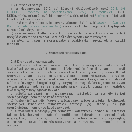
1. §
E rendelet hatálya
a)
a Magyarország 2012. évi központi költségvetéséről szóló
2011. évi
CLXXXVIII. törvény (a továbbiakban: Kvtv.) 1. melléklet
XVIII.
Külügyminisztérium (a továbbiakban: minisztérium) fejezet
5. címe
alatti fejezeti
kezelésű előirányzatokra,
b)
az államháztartásról szóló törvény végrehajtásáról szóló
368/2011. (XII. 31.)
Korm. rendelet (a továbbiakban: Ávr.)
alapján év közben megállapított új fejezeti
kezelésű előirányzatokra,
c)
az előző évekről áthúzódó, a külügyminiszter (a továbbiakban: miniszter)
irányítása alá rendelt fejezeti kezelésű előirányzatok maradványára,
[az
a)–c)
pont szerinti előirányzatok a továbbiakban együtt: előirányzatok]
terjed ki.
2.
Értelmező rendelkezések
2. §
E rendelet alkalmazásában
a)
civil szervezet:
a civil társaság, a biztosító társaság és a szakszervezet
kivételével az egyesülési jogról, a közhasznú jogállásról, valamint a civil
szervezetek működéséről és támogatásáról szóló törvényben meghatározott civil
szervezet, valamint ezek jogi személyiséggel rendelkező szervezeti egysége,
amelyet a bíróság – e rendelet eltérő rendelkezése hiányában – a pályázat
kiírása előtt vagy a támogatási igény benyújtását megelőzően legalább két évvel
nyilvántartásba vett, és az alapszabályának, alapító okiratának megfelelő
tevékenységet ténylegesen folytatja,
b)
külföldi szervezet:
nem magyarországi székhelyű jogi személy és jogi
személyiséggel nem rendelkező szervezet,
c)
határon túli személy:
Magyarországgal szomszédos országban lakóhellyel,
székhellyel rendelkező természetes személy, jogi személy és jogi
személyiséggel nem rendelkező szervezet,
d)
humanitárius segítségnyújtás:
természeti katasztrófák, emberi mulasztásból
fakadó krízishelyzetek, katonai konfliktusok áldozatainak, károsultjainak
megsegítése, életmentés, sürgősségi és rehabilitációs segítségnyújtás,
élelmiszer-, illetve élelmezés-segélyezés a nemzetközi humanitárius jog
alapján.