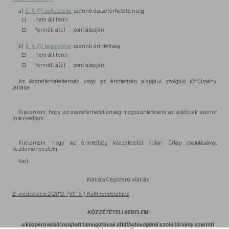
a)
6. § (1) bekezdése
szerinti összeférhetetlenség
□
nem áll fenn
□
fennáll a(z) ... pont alapján
b)
8. § (1) bekezdése
szerinti érintettség
□
nem áll fenn
□
fennáll a(z) ... pont alapján
Az összeférhetetlenség vagy az érintettség alapjául szolgáló körülmény
leírása:
Kijelentem, hogy az összeférhetetlenség megszüntetésére az alábbiak szerint
intézkedtem:
Kijelentem, hogy az érintettség közzétételét külön űrlap csatolásával
kezdeményeztem.
Kelt:
Aláírás/Cégszerű aláírás
2. melléklet a 2/2012. (VII. 5.) KüM rendelethez
KÖZZÉTÉTELI KÉRELEM
a közpénzekből nyújtott támogatások átláthatóságáról szóló törvény szerinti