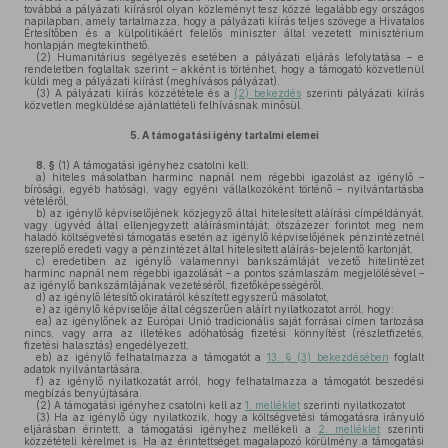
továbbá a pályázati kiírásról olyan közleményt tesz közzé legalább egy országos
napilapban, amely tartalmazza, hogy a pályázati kiírás teljes szövege a Hivatalos
Értesítőben és a külpolitikáért felelős miniszter által vezetett minisztérium
honlapján megtekinthető.
(2)
Humanitárius segélyezés esetében a pályázati eljárás lefolytatása – e
rendeletben foglaltak szerint – akként is történhet, hogy a támogató közvetlenül
küldi meg a pályázati kiírást (meghívásos pályázat).
(3)
A pályázati kiírás közzététele és a
(2) bekezdés
szerinti pályázati kiírás
közvetlen megküldése ajánlattételi felhívásnak minősül.
5.
A támogatási igény tartalmi elemei
8. §
(1)
A támogatási igényhez csatolni kell:
a)
hiteles másolatban harminc napnál nem régebbi igazolást az igénylő –
bírósági, egyéb hatósági, vagy egyéni vállalkozóként történő – nyilvántartásba
vételéről,
b)
az igénylő képviselőjének közjegyző által hitelesített aláírási címpéldányát,
vagy ügyvéd által ellenjegyzett aláírásmintáját; ötszázezer forintot meg nem
haladó költségvetési támogatás esetén az igénylő képviselőjének pénzintézetnél
szereplő eredeti vagy a pénzintézet által hitelesített aláírás-bejelentő kartonját,
c)
eredetiben az igénylő valamennyi bankszámláját vezető hitelintézet
harminc napnál nem régebbi igazolását – a pontos számlaszám megjelölésével –
az igénylő bankszámlájának vezetéséről, fizetőképességéről,
d)
az igénylő létesítő okiratáról készített egyszerű másolatot,
e)
az igénylő képviselője által cégszerűen aláírt nyilatkozatot arról, hogy:
ea)
az igénylőnek az Európai Unió tradicionális saját forrásai címen tartozása
nincs, vagy arra az illetékes adóhatóság fizetési könnyítést (részletfizetés,
fizetési halasztás) engedélyezett,
eb)
az igénylő felhatalmazza a támogatót a
13. § (3) bekezdésében
foglalt
adatok nyilvántartására,
f)
az igénylő nyilatkozatát arról, hogy felhatalmazza a támogatót beszedési
megbízás benyújtására.
(2)
A támogatási igényhez csatolni kell az
1. melléklet
szerinti nyilatkozatot
(3)
Ha az igénylő úgy nyilatkozik, hogy a költségvetési támogatásra irányuló
eljárásban érintett, a támogatási igényhez mellékeli a
2. melléklet
szerinti
közzétételi kérelmet is. Ha az érintettséget magalapozó körülmény a támogatási