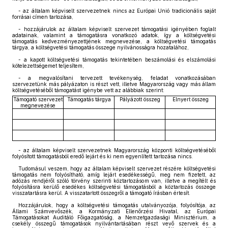
- az általam képviselt szervezetnek nincs az Európai Unió tradicionális saját
forrásai címen tartozása,
- hozzájárulok az általam képviselt szervezet támogatási igényében foglalt
adatainak, valamint a támogatásra vonatkozó adatok, így a költségvetési
támogatás kedvezményezettjének megnevezése, a költségvetési támogatás
tárgya, a költségvetési támogatás összege nyilvánosságra hozatalához,
- a kapott költségvetési támogatás tekintetében beszámolási és elszámolási
kötelezettségemet teljesítem,
- a megvalósítani tervezett tevékenység, feladat vonatkozásában
szervezetünk más pályázaton is részt vett, illetve Magyarország vagy más állam
költségvetéséből támogatást igénybe vett az alábbiak szerint:
Támogató szervezet
Támogatás tárgya
Pályázott összeg
Elnyert összeg
megnevezése
- az általam képviselt szervezetnek Magyarország központi költségvetéséből
folyósított támogatásból eredő lejárt és ki nem egyenlített tartozása nincs.
Tudomásul veszem, hogy az általam képviselt szervezet részére költségvetési
támogatás nem folyósítható, amíg lejárt esedékességű, meg nem fizetett, az
adózás rendjéről szóló törvény szerinti köztartozásom van, illetve a megítélt és
folyósításra kerülő esedékes költségvetési támogatásból a köztartozás összege
visszatartásra kerül. A visszatartott összegről a támogató írásban értesít.
Hozzájárulok, hogy a költségvetési támogatás utalványozója, folyósítója, az
Állami Számvevőszék, a Kormányzati Ellenőrzési Hivatal, az Európai
Támogatásokat Auditáló Főigazgatóság, a Nemzetgazdasági Minisztérium, a
csekély összegű támogatások nyilvántartásában részt vevő szervek és a