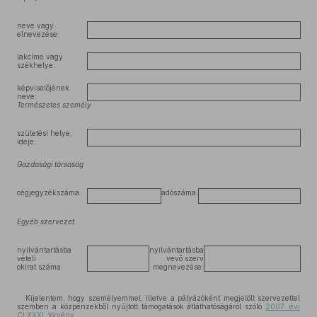
neve vagy
elnevezése:
lakcíme vagy
székhelye:
képviselőjének
neve:
Természetes személy
születési helye,
ideje:
Gazdasági társaság
cégjegyzékszáma:
adószáma:
Egyéb szervezet
nyilvántartásba
nyilvántartásba
vételi
vevő szerv
okirat száma:
megnevezése:
Kijelentem, hogy személyemmel, illetve a pályázóként megjelölt szervezettel
szemben a közpénzekből nyújtott támogatások átláthatóságáról szóló
2007. évi
CLXXXI. törvény