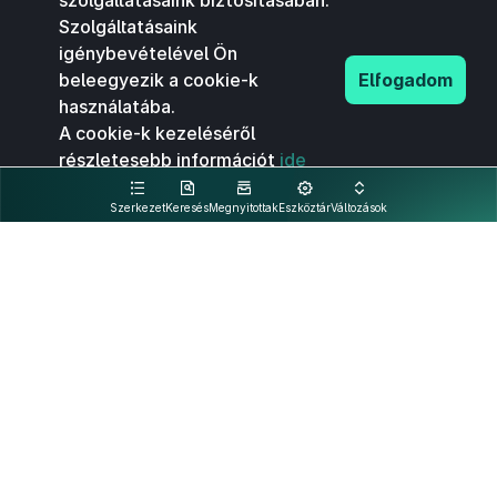
szolgáltatásaink biztosításában.
Szolgáltatásaink
igénybevételével Ön
beleegyezik a cookie-k
Elfogadom
használatába.
A cookie-k kezeléséről
részletesebb információt
ide
kattintva olvashat.
Szerkezet
Keresés
Megnyitottak
Eszköztár
Változások