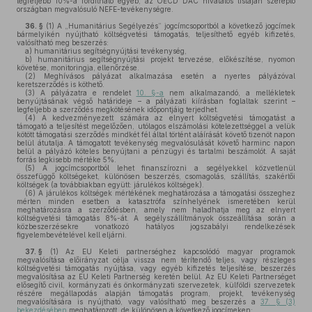
legfeljebb 10%-a fordítható egyéb, az OECD DAC hivatalos listáján szereplő
országban megvalósuló NEFE-tevékenységre.
36. §
(1)
A „Humanitárius Segélyezés” jogcímcsoportból a következő jogcímek
bármelyikén nyújtható költségvetési támogatás, teljesíthető egyéb kifizetés,
valósítható meg beszerzés:
a)
humanitárius segítségnyújtási tevékenység,
b)
humanitárius segítségnyújtási projekt tervezése, előkészítése, nyomon
követése, monitoringja, ellenőrzése.
(2)
Meghívásos pályázat alkalmazása esetén a nyertes pályázóval
keretszerződés is köthető.
(3)
A pályázatra e rendelet
10. §-a
nem alkalmazandó, a mellékletek
benyújtásának végső határideje – a pályázati kiírásban foglaltak szerint –
legfeljebb a szerződés megkötésének időpontjáig terjedhet.
(4)
A kedvezményezett számára az elnyert költségvetési támogatást a
támogató a teljesítést megelőzően, utólagos elszámolási kötelezettséggel a velük
kötött támogatási szerződés mindkét fél által történt aláírását követő tizenöt napon
belül átutalja. A támogatott tevékenység megvalósulását követő harminc napon
belül a pályázó köteles benyújtani a pénzügyi és tartalmi beszámolót. A saját
forrás legkisebb mértéke 5%.
(5)
A jogcímcsoportból lehet finanszírozni a segélyekkel közvetlenül
összefüggő költségeket, különösen beszerzés, csomagolás, szállítás, szakértői
költségek (a továbbiakban együtt: járulékos költségek).
(6)
A járulékos költségek mértékének meghatározása a támogatási összeghez
mérten minden esetben a katasztrófa színhelyének ismeretében kerül
meghatározásra a szerződésben, amely nem haladhatja meg az elnyert
költségvetési támogatás 8%-át. A segélyszállítmányok összeállítása során a
közbeszerzésekre vonatkozó hatályos jogszabályi rendelkezések
figyelembevételével kell eljárni.
37. §
(1)
Az EU Keleti partnerséghez kapcsolódó magyar programok
megvalósítása előirányzat célja vissza nem térítendő teljes, vagy részleges
költségvetési támogatás nyújtása, vagy egyéb kifizetés teljesítése, beszerzés
megvalósítása az EU Keleti Partnerség keretén belül. Az EU Keleti Partnerséget
elősegítő civil, kormányzati és önkormányzati szervezetek, külföldi szervezetek
részére megállapodás alapján támogatás program, projekt, tevékenység
megvalósítására is nyújtható, vagy valósítható meg beszerzés a
37. § (3)
bekezdésében
meghatározott, de különösen a következő jogcímeken: