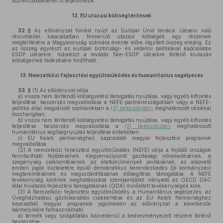
közreműködésével is teljesíthetők.
12.
EU utazási költségtérítések
32. §
Az előirányzat forrást nyújt az Európai Unió tanácsi ülésein való
részvétellel kapcsolatban felmerülő utazási költségek egy részének
megtérítésére a Magyarország számára évente előre rögzített összeg erejéig. Ez
az összeg egyrészt az európai biztonsági- és védelmi politikával kapcsolatos
ESDP ülésekre, másrészt a további Non-ESDP ülésekre történő kiutazás
költségeinek fedezésére fordítható.
13.
Nemzetközi fejlesztési együttműködés és humanitárius segélyezés
33. §
(1)
Az előirányzat célja
a)
vissza nem térítendő költségvetési támogatás nyújtása, vagy egyéb kifizetés
teljesítése, beszerzés megvalósítása a NEFE-partnerországokban vagy a NEFE-
politika által megcélzott szektorokban a
(2) bekezdésben
meghatározott célokkal
összhangban,
b)
vissza nem térítendő költségvetési támogatás nyújtása, vagy egyéb kifizetés
teljesítése, beszerzés megvalósítása a
(3) bekezdésben
meghatározott
humanitárius segítségnyújtás teljesítése érdekében,
c)
EU Keleti partnerséghez kapcsolódó magyar fejlesztési programok
megvalósítása.
(2)
A nemzetközi fejlesztési együttműködés (NEFE) célja a fejlődő országok
fenntartható fejlődésének, kiegyensúlyozott gazdasági növekedésének, a
szegénység csökkentésének, az életkörülmények javításának, az alapvető
emberi jogok tiszteletére épülő demokratikus berendezkedés (jó kormányzás)
megteremtésének és megszilárdításának elősegítése, támogatása. A NEFE
tevékenység körének meghatározása szempontjából irányadó az OECD DAC
által hivatalos fejlesztési támogatásnak (ODA) minősített tevékenységek köre.
(3)
A Nemzetközi fejlesztési együttműködés, a Humanitárius segélyezés, az
Üvegházhatású gázkibocsátás csökkentése és az EU Keleti Partnerséghez
kapcsolódó magyar programok jogcímeken az előirányzat a következők
bármelyikére felhasználható:
a)
termék vagy szolgáltatás közvetlenül a kedvezményezett részére történő
beszerzése,