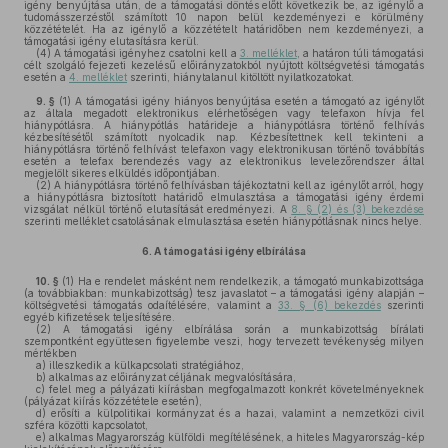
igény benyújtása után, de a támogatási döntés előtt következik be, az igénylő a
tudomásszerzéstől számított 10 napon belül kezdeményezi e körülmény
közzétételét. Ha az igénylő a közzétételt határidőben nem kezdeményezi, a
támogatási igény elutasításra kerül.
(4)
A támogatási igényhez csatolni kell a
3. melléklet
, a határon túli támogatási
célt szolgáló fejezeti kezelésű előirányzatokból nyújtott költségvetési támogatás
esetén a
4. melléklet
szerinti, hiánytalanul kitöltött nyilatkozatokat.
9. §
(1)
A támogatási igény hiányos benyújtása esetén a támogató az igénylőt
az általa megadott elektronikus elérhetőségen vagy telefaxon hívja fel
hiánypótlásra. A hiánypótlás határideje a hiánypótlásra történő felhívás
kézbesítésétől számított nyolcadik nap. Kézbesítettnek kell tekinteni a
hiánypótlásra történő felhívást telefaxon vagy elektronikusan történő továbbítás
esetén a telefax berendezés vagy az elektronikus levelezőrendszer által
megjelölt sikeres elküldés időpontjában.
(2)
A hiánypótlásra történő felhívásban tájékoztatni kell az igénylőt arról, hogy
a hiánypótlásra biztosított határidő elmulasztása a támogatási igény érdemi
vizsgálat nélkül történő elutasítását eredményezi. A
8. § (2) és (3) bekezdése
szerinti melléklet csatolásának elmulasztása esetén hiánypótlásnak nincs helye.
6.
A támogatási igény elbírálása
10. §
(1)
Ha e rendelet másként nem rendelkezik, a támogató munkabizottsága
(a továbbiakban: munkabizottság) tesz javaslatot – a támogatási igény alapján –
költségvetési támogatás odaítélésére, valamint a
33. § (6) bekezdés
szerinti
egyéb kifizetések teljesítésére.
(2)
A támogatási igény elbírálása során a munkabizottság bírálati
szempontként együttesen figyelembe veszi, hogy tervezett tevékenység milyen
mértékben
a)
illeszkedik a külkapcsolati stratégiához,
b)
alkalmas az előirányzat céljának megvalósítására,
c)
felel meg a pályázati kiírásban megfogalmazott konkrét követelményeknek
(pályázat kiírás közzététele esetén),
d)
erősíti a külpolitikai kormányzat és a hazai, valamint a nemzetközi civil
szféra közötti kapcsolatot,
e)
alkalmas Magyarország külföldi megítélésének, a hiteles Magyarország-kép