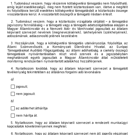
1. Tudomásul veszem, hogy részemre költségvetési támogatás nem folyósítható,
amíg lejárt esedékességű, meg nem fizetett köztartozásom van, illetve a megítélt
és folyósításra kerülő esedékes költségvetési támogatásból a köztartozás összege
visszatartásra kerül. A visszatartott összegről a támogató írásban értesít.
2. Tudomásul veszem, hogy a köztartozás vizsgálata céljából – a támogatási
jogviszony fennállásáig – a támogató vagy a támogató adatszolgáltatása alapján a
Magyar Államkincstár és a Nemzeti Adó- és Vámhivatal jogosultak az általam
képviselt szervezet nevének (megnevezésének), lakhelyének (székhelyének),
adószámának, adóazonosító jelének kezelésére.
3. Hozzájárulok, hogy a költségvetési támogatás utalványozója, folyósítója, az
Állami Számvevőszék, a Kormányzati Ellenőrzési Hivatal, az Európai
Támogatásokat Auditáló Főigazgatóság, az állami adóhatóság, a csekély összegű
támogatások nyilvántartásában részt vevő szervek és a jogszabályban
meghatározott egyéb jogosultak a Magyar Államkincstár által működtetett
monitoring rendszerben nyilvántartott adatokhoz hozzáférjenek.
4. Nyilatkozom továbbá, hogy az általam képviselt szervezet a támogatott
tevékenység tekintetében az általános forgalmi adó levonására
a)
⬜ jogosult,
⬜ nem jogosult.
b)
⬜ az adóterhet áthárítja
⬜ nem hárítja át.
5. Nyilatkozom, hogy az általam képviselt szervezet a rendezett munkaügyi
kapcsolatok követelményeinek megfelel.
6. Nyilatkozom, hogy az általam képviselt szervezet nem áll jogerős végzéssel