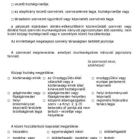
◻ vezető tisztségviselője,
◻ az alapítvány kezelő szervének, szervezetének tagja, tisztségviselője vagy
◻ társadalmi szervezet ügyintéző vagy képviseleti szervének tagja
a pályázati eljárásban döntés-előkészítőként közreműködő szervnél vagy
döntést hozó szervnél munkavégzésre irányuló jogviszonyban álló személy, nem
kizárt közjogi tisztségviselő vagy e személyek közeli hozzátartozója.
Az érintettséget megalapozó személy társaságban betöltött pozíciója:
A szervezet megnevezése, amellyel munkavégzésre irányuló jogviszony
fennáll:
(a szervezet neve,
székhelye)
Közjogi tisztség megjelölése:
◻
köztársasági elnök
◻
az Országgyűlés által
◻
országgyűlési vagy
választott vagy a
európai parlamenti
köztársasági elnök által
képviselő
kinevezett tisztségviselő
◻
polgármester vagy
◻
alpolgármester vagy
◻
helyi önkormányzati
főpolgármester
főpolgármester-helyettes
képviselő
◻
helyi
◻
központi államigazgatási
◻
regionális fejlesztési
önkormányzat
szerv – a Knyt. 2. § (1)
tanács tagja
képviselő-testülete
bekezdés
d)
pontja alá nem
bizottságának tagja
tartozó – vezetője vagy
helyettese
A közeli hozzátartozói kapcsolat megjelölése:
◻
házastárs
◻
egyeneságbeli rokon
◻
örökbefogadott
◻
mostoha- vagy
◻
örökbefogadó-, mostoha- vagy
◻
testvér