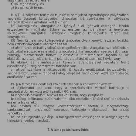
kialakításának elősegítésére,
f)
költséghatékony, és
g)
biztosít saját forrást.
11. §
(1)
A pályázati feltételek teljesítése nem jelent jogosultságot a pályázatban
megjelölt összegű költségvetési támogatás igénybevételére. A pályázatot
szerződéskötési ajánlatnak kell tekinteni.
(2)
Költségvetési támogatás az igénylő által igényelt összegnél kisebb
összegben is nyújtható. Ebben az esetben az igénylőnek a tényleges
költségvetési támogatási összegnek megfelelő költségvetési tervet kell
benyújtania.
(3)
Nem ítélhető meg költségvetési támogatás olyan igénylő részére, továbbá
nem köthető támogatási szerződés azzal:
a)
aki e rendelet hatálybalépését megelőzően kötött támogatási szerződésében
foglaltakat megszegte és emiatt a támogató elállt a támogatási szerződéstől, vagy
pénzügyi elszámolását, tartalmi jelentését a miniszter nem fogadta el, az
elállástól, az elszámolás, tartalmi jelentés elbírálásától számított 5 évig, vagy
b)
akinek az államháztartás bármely alrendszerével szemben lejárt
esedékességű, meg nem fizetett tartozása van,
c)
akivel szemben a költségvetési támogatás nyújtásának jogszabályban
meghatározott, vagy e rendelet hatálybalépését megelőzően kötött szerződésből
eredő akadálya van.
12. §
A támogatási döntésről szóló értesítésben a kedvezményezettet
a)
tájékoztatni kell arról, hogy a szerződéskötés várható határideje a
támogatási döntés közlésétől számított 60. nap,
b)
megfelelő határidő tűzésével fel kell hívni, hogy nyújtsa be
ba)
előleg, előfinanszírozás, valamint több részletben történő utófinanszírozás
esetén a biztosítékot
bb)
határon túli magyar kedvezményezett esetén a magyarországi
bankszámlával rendelkező szervezet befogadó nyilatkozatát, ha azzal
rendelkezik,
bc)
ha azt jogszabály előírja, a támogatott tevékenységhez szükséges jogerős
hatósági engedély másolatát.
7.
A támogatási szerződés