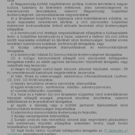
célja
a)
Magyarország külföldi megítélésének javítása, különös tekintettel a magyar
kultúra, tudomány és történelem értékeinek, jeles személyiségeinek és
eseményeinek bemutatására, valamint Magyarország külpolitikai
tevékenységének, szerepvállalásának megismertetése;
b)
a társadalom külpolitika és diplomácia iránti érdeklődésének erősítése, az
azzal kapcsolatos ismereteinek bővítése, a civil szervezetek külpolitikai
érdekeinek érvényesítésébe történő aktívabb bevonását célzó tevékenységek
elősegítése;
c)
a kormányzati civil stratégia megvalósításának elősegítése a külkapcsolatok
terén, a külpolitikai kormányzat és a hazai, valamint a határon túli civil szféra
közötti kapcsolatok erősítését és bővítését célzó tevékenységek, továbbá ennek
keretében tudományos kutatások, konferenciák támogatása; vagy
d)
ifjúsági csereprogramok lebonyolításának és kommunikációjának
támogatása;
e)
a közkönyvtári hálózat EU kommunikációs tevékenységének támogatása.
(2)
A külügyi kommunikációt elősegítő civil szervezetek költségvetési
támogatása esetén az alábbi jogcímek bármelyikén folyósítható támogatás, vagy
valósítható meg beszerzés:
a)
idegen és magyar nyelvű lapok, könyvek, albumok, folyóiratok, reklám-, PR
és ismeretterjesztő kiadványok megjelentetése, beszerzése,
b)
fotók, filmek és videó-anyagok, elektronikus információhordozók (szoftver,
CD, DVD, CD-ROM) készítése,
c)
képzés, tanulmányi verseny szervezése, lebonyolítása,
d)
egyéb rendezvény-, konferencia-, kiállítás-, eseményszervezés,
e)
nyomdai előkészítés, nyomtatás,
f)
a hazai és a határon túli civil társadalom külpolitika iránti érdeklődésének
fokozását elősegítő anyagok, programok készítése, készíttetése, valamint
előállításának és terjesztésének támogatása,
g)
egyéb, a lakosság vagy a külföldi partnerek tájékoztatását célzó
kommunikációs tevékenységek megvalósítása,
h)
elektronikus kommunikációs tevékenység és fejlesztés,
i)
ifjúsági csereprogramok lebonyolítása,
j)
Európai uniós és más nemzetközi donorok által meghirdetett pályázatokon
való eredményes részvétel elősegítése érdekében önrész (saját forrás)
biztosításához nyújtott támogatás.
(3)
Saját forrás nélkül nyújtható költségvetési támogatás az
(1) bekezdés
e)
pontjában
meghatározott esetben.