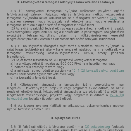
3.
A költségvetési támogatások nyújtásának általános szabályai
3. §
(1)
Költségvetési támogatás nyújtása elsősorban pályázati eljárás
lefolytatásával történik. Pályázati eljárás lefolytatása nélkül költségvetési
támogatás nyújtására akkor kerülhet sor, ha a támogatott szervezet a
Kvtv.
-ben
címzetten szerepel, vagy jogszabály azt lehetővé teszi, vagy e rendelet a
támogatási kérelem alapján történő támogatást lehetővé teszi.
(2)
Az előirányzatokból fedezhetők az egyes alcímekhez rendelt előirányzatok
éves összegének legfeljebb 5%-áig a kincstár által a pénzforgalmi szolgáltatások
nyújtásáért felszámított díjak, valamint a külképviseleteken keresztül
megvalósított projektek esetén az elszámolásból adódó árfolyam-különbözet.
4. §
(1)
Költségvetési támogatás saját forrás biztosítása mellett nyújtható. A
saját forrás legkisebb mértéke – ha e rendelet másképp nem rendelkezik – a
támogatott tevékenység összköltségvetésének 10%-a, amely pénzben
biztosítandó.
(2)
Saját forrás biztosítása nélkül nyújtható költségvetési támogatás
a)
ha a költségvetési támogatás az 500 000 Ft-ot nem haladja meg, vagy
b)
határon túli személy részére, vagy
c)
a miniszter egyedi döntése alapján – a
10. § (2) bekezdés
a)–g)
pontjában
felsorolt szempontok figyelembevételével, vagy
d)
ha jogszabály lehetővé teszi.
5. §
Költségvetési támogatás a támogatási igény benyújtásakor már
megvalósult tevékenységre, projektre vagy programra akkor adható, ha azt e
rendelet lehetővé teszi. Költségvetési támogatás a szerződés aláírása előtt már
megkezdett tevékenységre, projektre vagy programra is adható a
15. § (3)
bekezdésében
foglaltak figyelembevételével.
6. §
Az idegen nyelven kiállított nyilatkozathoz, dokumentumhoz magyar
nyelvű fordítást is csatolni kell.
4.
A pályázati kiírás
7. §
(1)
Pályázati eljárás lefolytatása esetén – a
(2) bekezdésben
foglaltak
kivételével – a támogató pályázati kiírást tesz közzé a Hivatalos Értesítőben,