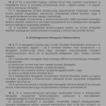
13. §
(1)
Ha a szerződés magyar nyelven kívül más nyelven (nyelveken) is
megkötésre kerül, a szerződés értelmezése során – eltérés esetén – a magyar
nyelvű szöveg az irányadó.
(2)
A támogatással érintett tevékenység teljesítésének határideje kizárólag
annak lejártát megelőzően beérkezett, indokolással ellátott kérelem, vagy a
támogató kezdeményezése alapján módosítható.
(3)
A támogató nyilvántartja a kedvezményezettel kötött szerződés lényeges
tartalmi elemeit, valamint a szerződés teljesítésével és a költségvetési támogatás
felhasználásával kapcsolatos adatokat.
(4)
A külföldön megvalósított tevékenységek esetén, az ennek jellegéből
adódóan esetlegesen beálló árfolyamveszteség a kedvezményezettet terheli.
8.
A költségvetési támogatás felhasználása
14. §
(1)
A támogatási összeg vagy annak részletei folyósítására érvényes és
hatályos szerződés alapján – ha e rendelet eltérően nem rendelkezik – a
támogatott tevékenység teljes vagy részleges megvalósulását követően
(utófinanszírozás) kerül sor, a beszámoló elfogadása után, írásbeli lehívás
alapján.
(2)
A költségvetési támogatás teljes összege előfinanszírozással egy összegben
is folyósítható:
a)
ötszázezer forintot meg nem haladó összegű támogatás,
b)
támogatási kérelem alapján nyújtott támogatás,
c)
határon túli személy részére nyújtott támogatás esetén, vagy
d)
ahol e rendelet külön lehetővé teszi.
(3)
A költségvetési támogatás részletekben történő kifizetése esetén az egyes
részletek átutalására a finanszírozási időszakot lezáró beszámoló elfogadását
követően kerülhet sor.
(4)
A kedvezményezett a költségvetési támogatás felhasználásáról beszámolót
készít. A beszámoló pénzügyi elszámolásból és tartalmi jelentésből áll.
15. §
(1)
A kedvezményezett pénzügyi elszámolást készít a költségvetési
támogatás összegének felhasználásáról, amelynek a szerződésben
meghatározottakon kívül tartalmaznia kell:
a)
összesítő kimutatást a szerződés mellékletét képező költségvetésben
szereplő költségekre vetítve, amelyet elektronikus úton is be kell nyújtani, és