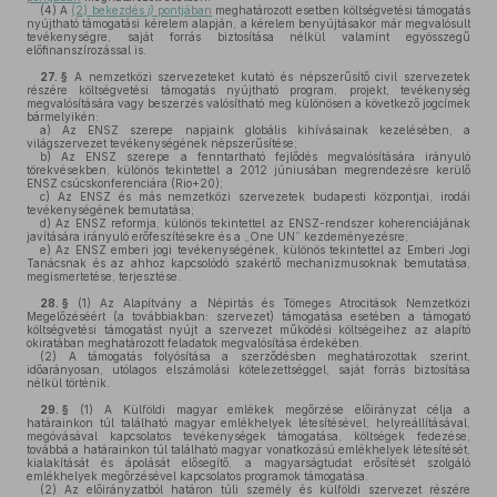
(4)
A
(2) bekezdés
j)
pontjában
meghatározott esetben költségvetési támogatás
nyújtható támogatási kérelem alapján, a kérelem benyújtásakor már megvalósult
tevékenységre, saját forrás biztosítása nélkül valamint egyösszegű
előfinanszírozással is.
27. §
A nemzetközi szervezeteket kutató és népszerűsítő civil szervezetek
részére költségvetési támogatás nyújtható program, projekt, tevékenység
megvalósítására vagy beszerzés valósítható meg különösen a következő jogcímek
bármelyikén:
a)
Az ENSZ szerepe napjaink globális kihívásainak kezelésében, a
világszervezet tevékenységének népszerűsítése;
b)
Az ENSZ szerepe a fenntartható fejlődés megvalósítására irányuló
törekvésekben, különös tekintettel a 2012 júniusában megrendezésre kerülő
ENSZ csúcskonferenciára (Rio+20);
c)
Az ENSZ és más nemzetközi szervezetek budapesti központjai, irodái
tevékenységének bemutatása;
d)
Az ENSZ reformja, különös tekintettel az ENSZ-rendszer koherenciájának
javítására irányuló erőfeszítésekre és a „One UN” kezdeményezésre;
e)
Az ENSZ emberi jogi tevékenységének, különös tekintettel az Emberi Jogi
Tanácsnak és az ahhoz kapcsolódó szakértő mechanizmusoknak bemutatása,
megismertetése, terjesztése.
28. §
(1)
Az Alapítvány a Népirtás és Tömeges Atrocitások Nemzetközi
Megelőzéséért (a továbbiakban: szervezet) támogatása esetében a támogató
költségvetési támogatást nyújt a szervezet működési költségeihez az alapító
okiratában meghatározott feladatok megvalósítása érdekében.
(2)
A támogatás folyósítása a szerződésben meghatározottak szerint,
időarányosan, utólagos elszámolási kötelezettséggel, saját forrás biztosítása
nélkül történik.
29. §
(1)
A Külföldi magyar emlékek megőrzése előirányzat célja a
határainkon túl található magyar emlékhelyek létesítésével, helyreállításával,
megóvásával kapcsolatos tevékenységek támogatása, költségek fedezése,
továbbá a határainkon túl található magyar vonatkozású emlékhelyek létesítését,
kialakítását és ápolását elősegítő, a magyarságtudat erősítését szolgáló
emlékhelyek megőrzésével kapcsolatos programok támogatása.
(2)
Az előirányzatból határon túli személy és külföldi szervezet részére