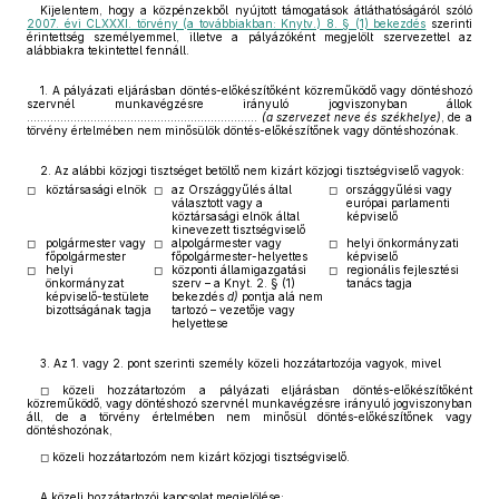
Kijelentem, hogy a közpénzekből nyújtott támogatások átláthatóságáról szóló
2007. évi CLXXXI. törvény (a továbbiakban: Knytv.) 8. § (1) bekezdés
szerinti
érintettség személyemmel, illetve a pályázóként megjelölt szervezettel az
alábbiakra tekintettel fennáll.
1.
A pályázati eljárásban döntés-előkészítőként közreműködő vagy döntéshozó
szervnél munkavégzésre irányuló jogviszonyban állok
……………………………………………………………
(a szervezet neve és székhelye)
, de a
törvény értelmében nem minősülök döntés-előkészítőnek vagy döntéshozónak.
2. Az alábbi
közjogi tisztséget betöltő nem kizárt közjogi tisztségviselő vagyok:
◻
köztársasági elnök
◻
az Országgyűlés által
◻
országgyűlési vagy
választott vagy a
európai parlamenti
köztársasági elnök által
képviselő
kinevezett tisztségviselő
◻
polgármester vagy
◻
alpolgármester vagy
◻
helyi önkormányzati
főpolgármester
főpolgármester-helyettes
képviselő
◻
helyi
◻
központi államigazgatási
◻
regionális fejlesztési
önkormányzat
szerv – a Knyt. 2. § (1)
tanács tagja
képviselő-testülete
bekezdés
d)
pontja alá nem
bizottságának tagja
tartozó – vezetője vagy
helyettese
3.
Az 1. vagy 2.
pont szerinti személy közeli hozzátartozója vagyok, mivel
◻ közeli hozzátartozóm a pályázati eljárásban döntés-előkészítőként
közreműködő, vagy döntéshozó szervnél munkavégzésre irányuló jogviszonyban
áll, de a törvény értelmében nem minősül döntés-előkészítőnek vagy
döntéshozónak,
◻ közeli hozzátartozóm nem kizárt közjogi tisztségviselő.
A közeli hozzátartozói kapcsolat megjelölése: