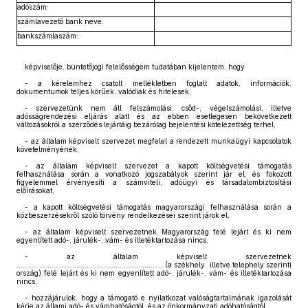
adószám:
számlavezető bank neve:
bankszámlaszám:
képviselője, büntetőjogi felelősségem tudatában kijelentem, hogy
- a kérelemhez csatolt mellékletben foglalt adatok, információk,
dokumentumok teljes körűek, valódiak és hitelesek,
- szervezetünk nem áll felszámolási, csőd-, végelszámolási, illetve
adósságrendezési eljárás alatt és az ebben esetlegesen bekövetkezett
változásokról a szerződés lejártáig bezárólag bejelentési kötelezettség terhel,
- az általam képviselt szervezet megfelel a rendezett munkaügyi kapcsolatok
követelményének,
- az általam képviselt szervezet a kapott költségvetési támogatás
felhasználása során a vonatkozó jogszabályok szerint jár el, és fokozott
figyelemmel érvényesíti a számviteli, adóügyi és társadalombiztosítási
előírásokat,
- a kapott költségvetési támogatás magyarországi felhasználása során a
közbeszerzésekről szóló törvény rendelkezései szerint járok el,
- az általam képviselt szervezetnek Magyarország felé lejárt és ki nem
egyenlített adó-, járulék-, vám- és illetéktartozása nincs,
- az általam képviselt szervezetnek
....................................................................... (a székhely, illetve telephely szerinti
ország) felé lejárt és ki nem egyenlített adó-, járulék-, vám- és illetéktartozása
nincs,
- hozzájárulok, hogy a támogató e nyilatkozat valóságtartalmának igazolását
kérje az állami adó- és vámhatóságtól, és az önkormányzati adóhatóságtól,