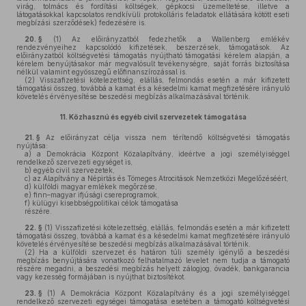
virág, tolmács és fordítási költségek, gépkocsi üzemeltetése, illetve a
látogatásokkal kapcsolatos rendkívüli protokolláris feladatok ellátására kötött eseti
megbízási szerződések) fedezésére is.
20. §
(1)
Az előirányzatból fedezhetők a Wallenberg emlékév
rendezvényeihez kapcsolódó kifizetések, beszerzések, támogatások. Az
előirányzatból költségvetési támogatás nyújtható támogatási kérelem alapján, a
kérelem benyújtásakor már megvalósult tevékenységre, saját forrás biztosítása
nélkül valamint egyösszegű előfinanszírozással is.
(2)
Visszafizetési kötelezettség, elállás, felmondás esetén a már kifizetett
támogatási összeg, továbbá a kamat és a késedelmi kamat megfizetésére irányuló
követelés érvényesítése beszedési megbízás alkalmazásával történik.
11.
Közhasznú és egyéb civil szervezetek támogatása
21. §
Az előirányzat célja vissza nem térítendő költségvetési támogatás
nyújtása:
a)
a Demokrácia Központ Közalapítvány, ideértve a jogi személyiséggel
rendelkező szervezeti egységet is,
b)
egyéb civil szervezetek,
c)
az Alapítvány a Népirtás és Tömeges Atrocitások Nemzetközi Megelőzéséért,
d)
külföldi magyar emlékek megőrzése,
e)
finn–magyar ifjúsági csereprogramok,
f)
külügyi kisebbségpolitikai célok támogatása
részére.
22. §
(1)
Visszafizetési kötelezettség, elállás, felmondás esetén a már kifizetett
támogatási összeg, továbbá a kamat és a késedelmi kamat megfizetésére irányuló
követelés érvényesítése beszedési megbízás alkalmazásával történik.
(2)
Ha a külföldi szervezet és határon túli személy igénylő a beszedési
megbízás benyújtására vonatkozó felhatalmazó levelet nem tudja a támogató
részére megadni, a beszedési megbízás helyett zálogjog, óvadék, bankgarancia
vagy kezesség formájában is nyújthat biztosítékot.
23. §
(1)
A Demokrácia Központ Közalapítvány és a jogi személyiséggel
rendelkező szervezeti egységei támogatása esetében a támogató költségvetési