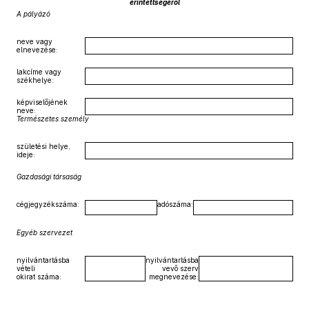
érintettségéről
A pályázó
neve vagy
elnevezése:
lakcíme vagy
székhelye:
képviselőjének
neve:
Természetes személy
születési helye,
ideje:
Gazdasági társaság
cégjegyzékszáma:
adószáma:
Egyéb szervezet
nyilvántartásba
nyilvántartásba
vételi
vevő szerv
okirat száma:
megnevezése: