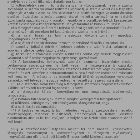
amelyben az üzleti titkot olvashatatlanná kell tenni,
b)
költségtételek szerinti bontásban a számla kibocsátójának nevét, a számla
sorszámát, a számla tartalmát (kifizetés jogcímét), a számla keltét és a teljesítés
időpontját, az áfa-alapot, az áfa-tartalmat és a bruttó összeget, valamint átutalás
esetében átutalással teljesített számlamásolat mellett a bankszámla terheléséről
szóló banki igazolást vagy kivonatot (megjelölve a vonatkozó tételt), készpénzes
kifizetés esetében a készpénzfelvétel tényét tartalmazó külön kimutatást,
c)
a támogatás és a saját forrás felhasználását igazoló számla másolatát (az áfa
tartalmú számlák esetében fel kell tüntetni a számla nettó értékét),
d)
a saját forrás és társfinanszírozás dokumentumainak másolatát
(megállapodás, határozat),
e)
a saját forrás és társfinanszírozás felhasználásáról szóló kimutatást, és
f)
személyi juttatást érintő kifizetések esetében a számfejtési, valamint az
adó- és járulékbefizetési bizonylatokat,
g)
bérköltség elszámolása esetén a kifizetés pontos jogcímének megjelölését,
valamint a bérfizetést megalapozó jogviszony-igazolásokat.
(2)
A beszámolóhoz felhasznált számlák, számviteli bizonylatok eredeti
példányaira szövegszerűen fel kell vezetni a költségvetési támogatásból
felhasznált összeget és a támogatási szerződés iktatószámát vagy nyilvántartási
számát, és ezt követően a dokumentumról a beszámolóhoz csatolandó másolatot
kell készíteni. A másolatra az eredeti irattal történő egyezőségre vonatkozó
záradékot kell felvezetni és azt a kedvezményezett aláírásával hitelesíteni.
(3)
Az elszámolás során kizárólag a támogatási szerződés megkötését követően
kiállított számviteli bizonylat fogadható el, kivéve:
a)
a támogatási kérelem benyújtásakor már megvalósult tevékenység
támogatását,
b)
a határon túli személyek részére nyújtott költségvetési támogatásokat,
c)
működési költségre nyújtott költségvetési támogatásokat, vagy
d)
a saját forrás elszámolását.
(4)
A kedvezményezett tartalmi jelentést készít a szerződésben megjelölt
tevékenységek, feladatok teljesítéséről, eredményéről. A tartalmi jelentést
elektronikus úton is be kell nyújtani, amelyben az üzleti titkot olvashatatlanná
kell tenni.
16. §
A szerződésszerű teljesítés mellett fel nem használt költségvetési
támogatás maradványát a kedvezményezett a támogatott tevékenység
megvalósítására előírt határidőt követő 15 napon belül köteles visszautalni.