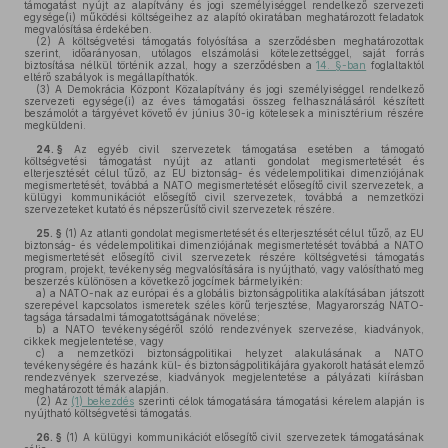
támogatást nyújt az alapítvány és jogi személyiséggel rendelkező szervezeti
egysége(i) működési költségeihez az alapító okiratában meghatározott feladatok
megvalósítása érdekében.
(2)
A költségvetési támogatás folyósítása a szerződésben meghatározottak
szerint, időarányosan, utólagos elszámolási kötelezettséggel, saját forrás
biztosítása nélkül történik azzal, hogy a szerződésben a
14. §-ban
foglaltaktól
eltérő szabályok is megállapíthatók.
(3)
A Demokrácia Központ Közalapítvány és jogi személyiséggel rendelkező
szervezeti egysége(i) az éves támogatási összeg felhasználásáról készített
beszámolót a tárgyévet követő év június 30-ig kötelesek a minisztérium részére
megküldeni.
24. §
Az egyéb civil szervezetek támogatása esetében a támogató
költségvetési támogatást nyújt az atlanti gondolat megismertetését és
elterjesztését célul tűző, az EU biztonság- és védelempolitikai dimenziójának
megismertetését, továbbá a NATO megismertetését elősegítő civil szervezetek, a
külügyi kommunikációt elősegítő civil szervezetek, továbbá a nemzetközi
szervezeteket kutató és népszerűsítő civil szervezetek részére.
25. §
(1)
Az atlanti gondolat megismertetését és elterjesztését célul tűző, az EU
biztonság- és védelempolitikai dimenziójának megismertetését továbbá a NATO
megismertetését elősegítő civil szervezetek részére költségvetési támogatás
program, projekt, tevékenység megvalósítására is nyújtható, vagy valósítható meg
beszerzés különösen a következő jogcímek bármelyikén:
a)
a NATO-nak az európai és a globális biztonságpolitika alakításában játszott
szerepével kapcsolatos ismeretek széles körű terjesztése, Magyarország NATO-
tagsága társadalmi támogatottságának növelése;
b)
a NATO tevékenységéről szóló rendezvények szervezése, kiadványok,
cikkek megjelentetése, vagy
c)
a nemzetközi biztonságpolitikai helyzet alakulásának a NATO
tevékenységére és hazánk kül- és biztonságpolitikájára gyakorolt hatását elemző
rendezvények szervezése, kiadványok megjelentetése a pályázati kiírásban
meghatározott témák alapján.
(2)
Az
(1) bekezdés
szerinti célok támogatására támogatási kérelem alapján is
nyújtható költségvetési támogatás.
26. §
(1)
A külügyi kommunikációt elősegítő civil szervezetek támogatásának