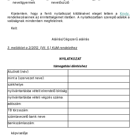
neveltgyermek
nevelőszülő
Kijelentem, hogy a fenti nyilatkozat kitöltésével eleget tettem a
Knytv.
rendelkezéseinek az érintettségemet illetően. A nyilatkozatban szereplő adatok a
valóságnak mindenben megfelelnek.
Kelt:
Aláírás/Cégszerű aláírás
3. melléklet a 2/2012. (VII. 5.) KüM rendelethez
NYILATKOZAT
támogatási döntéshez
Alulírott (név):
mint a (szervezet neve):
székhelye:
nyilvántartásba vételt elrendelő bíróság:
nyilvántartásba vételi végzés száma:
adószám:
TB törzsszám:
számlavezető bank neve:
bankszámlaszám:
képviselője