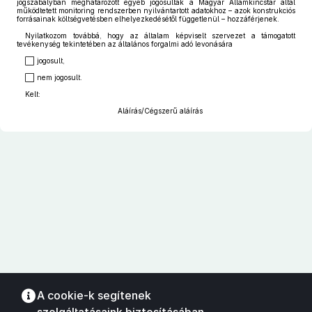
jogszabályban meghatározott egyéb jogosultak a Magyar Államkincstár által
működtetett monitoring rendszerben nyilvántartott adatokhoz – azok konstrukciós
forrásainak költségvetésben elhelyezkedésétől függetlenül – hozzáférjenek.
Nyilatkozom továbbá, hogy az általam képviselt szervezet a támogatott
tevékenység tekintetében az általános forgalmi adó levonására
⬜ jogosult,
⬜ nem jogosult.
Kelt:
Aláírás/Cégszerű aláírás
A cookie-k segítenek