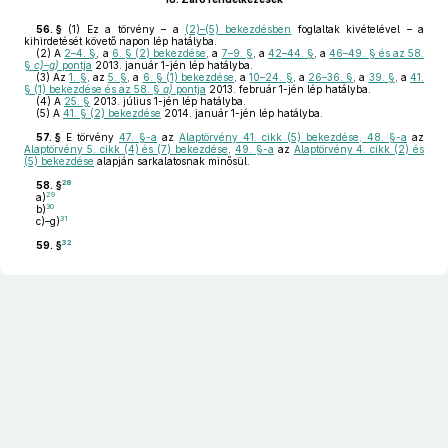
56. §
(1)
Ez a törvény – a
(2)–(5) bekezdésben
foglaltak kivételével – a
kihirdetését követő napon lép hatályba.
(2)
A
2–4. §
, a
6. § (2) bekezdése
, a
7–9. §
, a
42–44. §
, a
46–49. § és az 58.
§
c)–g)
pontja
2013. január 1-jén lép hatályba.
(3)
Az
1. §
, az
5. §
, a
6. § (1) bekezdése
, a
10–24. §
, a
26–36. §
, a
39. §
, a
41.
§ (1) bekezdése és az 58. §
a)
pontja
2013. február 1-jén lép hatályba.
(4)
A
25. §
2013. július 1-jén lép hatályba.
(5)
A
41. § (2) bekezdése
2014. január 1-jén lép hatályba.
57. §
E törvény
47. §-a
az
Alaptörvény 41. cikk (5) bekezdése, 48. §-a
az
Alaptörvény 5. cikk (4) és (7) bekezdése
,
49. §-a
az
Alaptörvény 4. cikk (2) és
(5) bekezdése
alapján sarkalatosnak minősül.
28
58. §
29
a)
30
b)
31
c)–g)
32
59. §