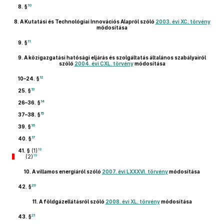
10
8. §
8.
A Kutatási és Technológiai Innovációs Alapról szóló
2003. évi XC. törvény
módosítása
11
9. §
9.
A közigazgatási hatósági eljárás és szolgáltatás általános szabályairól
szóló
2004. évi CXL. törvény
módosítása
12
10–24. §
13
25. §
14
26–36. §
15
37–38. §
16
39. §
17
40. §
18
41. §
(1)
19
(2)
10.
A villamos energiáról szóló
2007. évi LXXXVI. törvény
módosítása
20
42. §
11.
A földgázellátásról szóló
2008. évi XL. törvény
módosítása
21
43. §