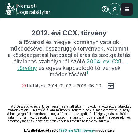
Nemzeti
Jogszabálytár
2012. évi CCX. törvény
a fővárosi és megyei kormányhivatalok
működésével összefüggő törvények, valamint
a közigazgatási hatósági eljárás és szolgáltatás
általános szabályairól szóló
2004. évi CXL.
törvény
és egyes kapcsolódó törvények
1
módosításáról
Hatályos: 2014. 01. 02. – 2016. 06. 30.
Az Országgyűlés a törvényesen és átláthatóan működő, a közszolgáltatásokat
maradéktalanul biztosító állam működési feltételeinek a megteremtése, a helyi
államigazgatási rendszer megújítása, a szolgáltató közigazgatás erősítése,
valamint a közigazgatási hatósági eljárások ügyfélbarát jellegének és
hatékonyságának növelése érdekében a következő törvényt alkotja:
1.
Az illetékekről szóló
1990. évi XCIII. törvény
módosítása