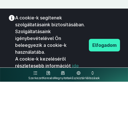
A cookie-k segítenek
szolgáltatásaink biztosításában.
Szolgáltatásaink
igénybevételével Ön
beleegyezik a cookie-k
Elfogadom
használatába.
A cookie-k kezeléséről
részletesebb információt
ide
kattintva olvashat.
Szerkezet
Keresés
Megnyitottak
Eszköztár
Változások