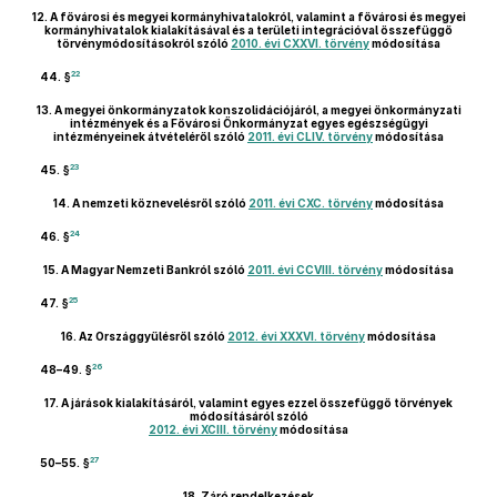
12.
A fővárosi és megyei kormányhivatalokról, valamint a fővárosi és megyei
kormányhivatalok kialakításával és a területi integrációval összefüggő
törvénymódosításokról szóló
2010. évi CXXVI. törvény
módosítása
22
44. §
13.
A megyei önkormányzatok konszolidációjáról, a megyei önkormányzati
intézmények és a Fővárosi Önkormányzat egyes egészségügyi
intézményeinek átvételéről szóló
2011. évi CLIV. törvény
módosítása
23
45. §
14.
A nemzeti köznevelésről szóló
2011. évi CXC. törvény
módosítása
24
46. §
15.
A Magyar Nemzeti Bankról szóló
2011. évi CCVIII. törvény
módosítása
25
47. §
16.
Az Országgyűlésről szóló
2012. évi XXXVI. törvény
módosítása
26
48–49. §
17.
A járások kialakításáról, valamint egyes ezzel összefüggő törvények
módosításáról szóló
2012. évi XCIII. törvény
módosítása
27
50–55. §
18.
Záró rendelkezések