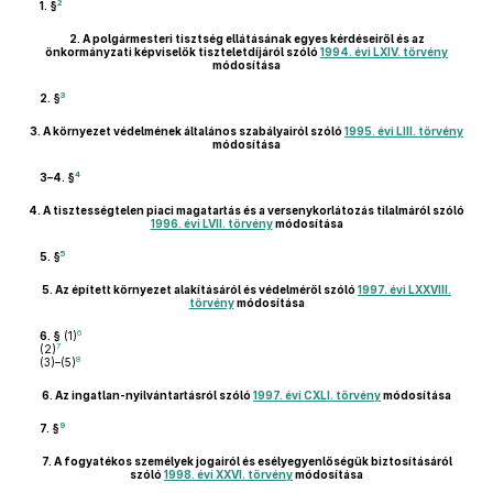
2
1. §
2.
A polgármesteri tisztség ellátásának egyes kérdéseiről és az
önkormányzati képviselők tiszteletdíjáról szóló
1994. évi LXIV. törvény
módosítása
3
2. §
3.
A környezet védelmének általános szabályairól szóló
1995. évi LIII. törvény
módosítása
4
3–4. §
4.
A tisztességtelen piaci magatartás és a versenykorlátozás tilalmáról szóló
1996. évi LVII. törvény
módosítása
5
5. §
5.
Az épített környezet alakításáról és védelméről szóló
1997. évi LXXVIII.
törvény
módosítása
6
6. §
(1)
7
(2)
8
(3)–(5)
6.
Az ingatlan-nyilvántartásról szóló
1997. évi CXLI. törvény
módosítása
9
7. §
7.
A fogyatékos személyek jogairól és esélyegyenlőségük biztosításáról
szóló
1998. évi XXVI. törvény
módosítása