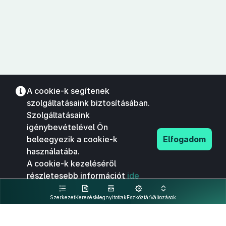
A cookie-k segítenek
szolgáltatásaink biztosításában.
Szolgáltatásaink
igénybevételével Ön
beleegyezik a cookie-k
Elfogadom
használatába.
A cookie-k kezeléséről
részletesebb információt
ide
kattintva olvashat.
Szerkezet
Keresés
Megnyitottak
Eszköztár
Változások