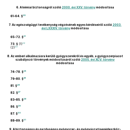
6.
A kémiai biztonságról szóló
2000. évi XXV. törvény
módosítása
20
61–64. §
7.
Az egészségügyi tevékenység végzésének egyes kérdéseiről szóló
2003.
évi LXXXIV. törvény
módosítása
21
65–72. §
22
73. §
(1)
23
(2)
8.
Az emberi alkalmazásra kerülő gyógyszerekről és egyéb, a gyógyszerpiacot
szabályozó törvények módosításáról szóló
2005. évi XCV. törvény
módosítása
24
74–78. §
25
79–80. §
26
81. §
27
82. §
28
83–85. §
29
86. §
30
87. §
31
88–89. §
9.
A biztonságos és gazdaságos gyógyszer- és gyógyászatisegédeszköz-