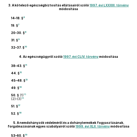
3.
A kötelező egészségbiztosítás ellátásairól szóló
1997. évi LXXXIII. törvény
módosítása
6
14–18. §
7
19. §
8
20–30. §
9
31. §
10
32–37. §
4.
Az egészségügyről szóló
1997. évi CLIV. törvény
módosítása
11
38–43. §
12
44. §
13
45–48. §
14
49. §
15
50. §
(1)
16
(2)–(3)
17
51. §
18
52. §
5.
A nemdohányzók védelméről és a dohánytermékek fogyasztásának,
forgalmazásának egyes szabályairól szóló
1999. évi XLII. törvény
módosítása
19
53–60. §