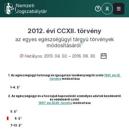
Nemzeti
Jogszabálytár
2012. évi CCXII. törvény
az egyes egészségügyi tárgyú törvények
1
módosításáról
Hatályos: 2013. 04. 02. – 2016. 06. 30.
1.
Az egészségügyi hatósági és igazgatási tevékenységről szóló
1991. évi XI.
törvény
módosítása
2
1–4. §
2.
Az egészségügyi és a hozzájuk kapcsolódó személyes adatok kezeléséről
és védelméről szóló
1997. évi XLVII. törvény
módosítása
3
5. §
4
6. §
5
7–13. §