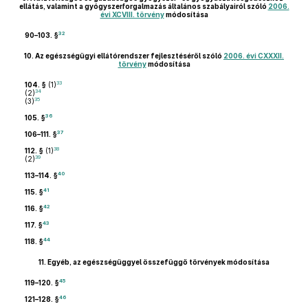
ellátás, valamint a gyógyszerforgalmazás általános szabályairól szóló
2006.
évi XCVIII. törvény
módosítása
32
90–103. §
10.
Az egészségügyi ellátórendszer fejlesztéséről szóló
2006. évi CXXXII.
törvény
módosítása
33
104. §
(1)
34
(2)
35
(3)
36
105. §
37
106–111. §
38
112. §
(1)
39
(2)
40
113–114. §
41
115. §
42
116. §
43
117. §
44
118. §
11.
Egyéb, az egészségüggyel összefüggő törvények módosítása
45
119–120. §
46
121–128. §