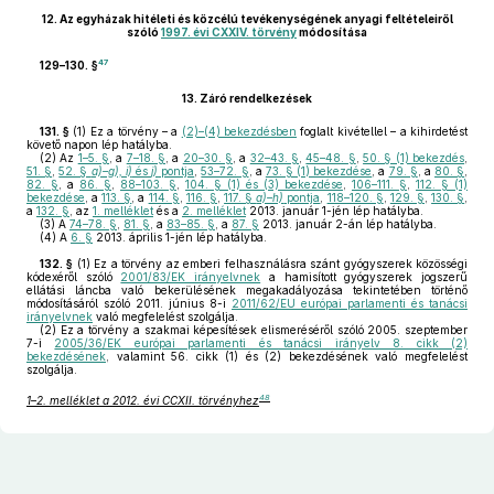
12.
Az egyházak hitéleti és közcélú tevékenységének anyagi feltételeiről
szóló
1997. évi CXXIV. törvény
módosítása
47
129–130. §
13.
Záró rendelkezések
131. §
(1)
Ez a törvény – a
(2)–(4) bekezdésben
foglalt kivétellel – a kihirdetést
követő napon lép hatályba.
(2)
Az
1–5. §
, a
7–18. §
, a
20–30. §
, a
32–43. §
,
45–48. §
,
50. § (1) bekezdés
,
51. §
,
52. §
a)–g), i)
és
j)
pontja
,
53–72. §
, a
73. § (1) bekezdése
, a
79. §
, a
80. §
,
82. §
, a
86. §
,
88–103. §
,
104. § (1) és (3) bekezdése
,
106–111. §
,
112. § (1)
bekezdése
, a
113. §
, a
114. §
,
116. §
,
117. §
a)–h)
pontja
,
118–120. §
,
129. §
,
130. §
,
a
132. §
, az
1. melléklet
és a
2. melléklet
2013. január 1-jén lép hatályba.
(3)
A
74–78. §
,
81. §
, a
83–85. §
, a
87. §
2013. január 2-án lép hatályba.
(4)
A
6. §
2013. április 1-jén lép hatályba.
132. §
(1)
Ez a törvény az emberi felhasználásra szánt gyógyszerek közösségi
kódexéről szóló
2001/83/EK irányelvnek
a hamisított gyógyszerek jogszerű
ellátási láncba való bekerülésének megakadályozása tekintetében történő
módosításáról szóló 2011. június 8-i
2011/62/EU európai parlamenti és tanácsi
irányelvnek
való megfelelést szolgálja.
(2)
Ez a törvény a szakmai képesítések elismeréséről szóló 2005. szeptember
7-i
2005/36/EK európai parlamenti és tanácsi irányelv 8. cikk (2)
bekezdésének
, valamint 56. cikk (1) és (2) bekezdésének való megfelelést
szolgálja.
48
1–2. melléklet a 2012. évi CCXII. törvényhez