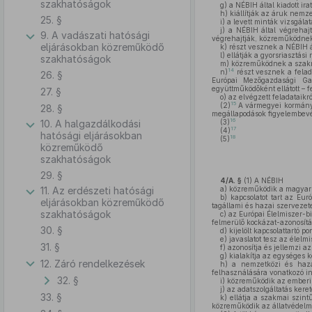
szakhatóságok
g)
a NÉBIH által kiadott ir
h)
kiállítják az áruk nemz
25. §
i)
a levett minták vizsgálat
j)
a NÉBIH által végrehajto
9. A vadászati hatósági
végrehajtják, közreműködnek 
eljárásokban közreműködő
k)
részt vesznek a NÉBIH á
l)
ellátják a gyorsriasztási
szakhatóságok
m)
közreműködnek a szakma
14
n)
részt vesznek a felad
26. §
Európai Mezőgazdasági Gara
együttműködőként ellátott – 
27. §
o)
az elvégzett feladataikr
15
(2)
A vármegyei kormányhi
28. §
megállapodások figyelembevéte
16
10. A halgazdálkodási
(3)
17
(4)
hatósági eljárásokban
18
(5)
közreműködő
szakhatóságok
29. §
4/A. §
(1)
A NÉBIH
11. Az erdészeti hatósági
a)
közreműködik a magyar n
b)
kapcsolatot tart az Eur
eljárásokban közreműködő
tagállami és hazai szervezet
szakhatóságok
c)
az Európai Élelmiszer-bi
felmerülő kockázat-azonosítás
30. §
d)
kijelölt kapcsolattartó 
e)
javaslatot tesz az élel
31. §
f)
azonosítja és jellemzi az
g)
kialakítja az egységes 
12. Záró rendelkezések
h)
a nemzetközi és hazai 
felhasználására vonatkozó in
32. §
i)
közreműködik az emberi 
j)
az adatszolgáltatás kere
33. §
k)
ellátja a szakmai szintű
közreműködik az állatvédelmi