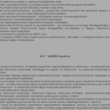
atmintákat használják a szakmai feladatellátás során,
etközi kereskedelméhez szükséges export bizonyítványokat és egyéb okiratokat,
át a NÉBIH által kijelölt laboratóriumokban végeztetik,
tt belső ellenőrzéseken, auditokon, szakterületi ellenőrzéseken tett ajánlások alapján 
nemzetközi szervek által végrehajtott külső auditokon,
ltal szervezett értekezleteken, működtetett szakmai munkacsoportokban,
 rendszerek üzemeltetésében jelentkező feladatokat,
i sajtómegjelenéssel kapcsolatos feladatok ellátásában,
atkörüket érintő átruházott és együttműködői – így különösen az Európai Mezőgazdasági V
ncia Alapból finanszírozott egyes támogatások tekintetében a Magyar Államkincstá
feladatok végrehajtásában,
ól közvetlenül jelentenek a NÉBIH-nek.
vatalok a NÉBIH által kiadott szakmai eljárásrendek, útmutatók, minőségirányítási elvek, 
lével látják el feladataikat.
19
4/A.
A NÉBIH feladatai
emzeti élelmezés- és táplálkozáspolitika végrehajtásában az élelmiszer- és takarmányb
ópai Élelmiszer-biztonsági Hatósággal és egyéb, az élelmiszer- és takarmánybiztonság te
ekkel,
ztonsági Hatóság megbízására szakvéleményeket, szaktanulmányokat készít, segítséget nyúj
sal kapcsolatos feladatokat,
pont az Európai Unió élelmiszerekre és takarmányokra vonatkozó gyors vészjelző rendszerén
miszer- és takarmánybiztonságot veszélyeztető eseményekkel kapcsolatos kormányzati intéz
 élelmiszer- és takarmánybiztonságra kockázatot jelentő területeket,
kockázatbecslési módszereket,
élelmiszer-biztonsági, élelmiszer-higiéniai, élelmiszer-minőségi, takarmánybiztonság
formációkat, ismereteket, követelményeket gyűjt, elemez, értékel,
egészséget közvetlenül vagy közvetve veszélyeztető ártalmak azonosításában és felszámo
tében adatokat gyűjt és elemez az élelmiszerek okozta megbetegedésekről, valamint
 hazai és nemzetközi állatvédelmi kapcsolattartói feladatokat, szervezi az állami állatvéd
 szabályozás kialakításában, valamint ellátja a jogszabályban meghatározott egyéb állatvé