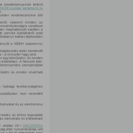
ok követelményeinek történő
4/EK európai parlamenti és
n.
rükben rendelkezésükre álló
ekről, valamint minden, az
elmiszerbiztonságra vonatkozó
ében meghatározott esetben a
 szervek kijelöléséről szóló
ktalanul köteles tájékoztatni
eményről a NÉBIH valamennyi
válságkezelés során követendő
a – a miniszter hagy jóvá.
san együttműködni, és minden
se érdekében. A Nemzeti Adó-
élelmiszerlánc szempontjából
űködni és minden elvárható
c hatósági tevékenységéhez
gszabályban nem nevesített
tványokat és az elektronikus
termelés, az ahhoz kapcsolódó
 az elemzések és értékelések
0. október 20-i
995/2010/EU
ság által nyilvántartásba vett
nt a fát és faterméket piaci