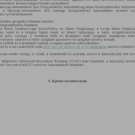
reskedelmi tevékenységet folytató szereplőkkel,
 a faanyag-kereskedelmi lánc felügyeletéhez kapcsolódó egységes kockázatbecslési módszere
 a faanyag-kereskedelmi lánc hatósági felügyeletéhez kapcsolódóan vezetett nyi
es nyilvántartásokkal.
kodási igazgatási feladatai körében
algazdálkodási Adattárat,
z állami horgászvizsga bizonyítvány, az állami horgászjegy, a turista állami horgász
ási napló és a horgász fogási napló, az állami halászjegy, a halőri vizsgabizonyít
őri eskü szövege, a hivatásos halőr és társadalmi halőr szolgálati naplójának kötel
szere, valamint a halőri szolgálati igazolvány és szolgálati jelvény leírását,
s halőrök és a társadalmi halőrök vizsgaanyagának elkészítésében,
ról és a hal védelméről szóló
2013. évi CII. törvény 18. § (3) bekezdése
szerinti vízélettan
núja esetén elvégzi a vízből, a haltetemből és szükség szerint a takarmányból vett mint
l Védelmére Létrehozott Nemzetközi Bizottság (ICCAT) által kialakított, a kékúszójú tonha
atch Document (eBCD) rendszer kapcsolattartói feladatait.
5.
Kijelölő rendelkezések