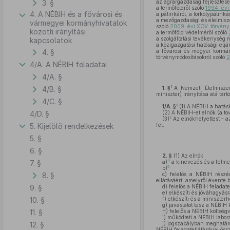
3. §
az agrárgazdaság fejlesztésé
a termőföldről szóló
1994. évi
4. A NÉBIH és a fővárosi és
a pálinkáról, a törkölypálink
a mezőgazdasági és élelmisze
vármegyei kormányhivatalok
szóló
2009. évi XCV. törvény
közötti irányítási
a termőföld védelméről szóló
a szolgáltatási tevékenység 
kapcsolatok
a közigazgatási hatósági eljár
4. §
a fővárosi és megyei kormán
törvénymódosításokról szóló
2
4/A. A NÉBIH feladatai
4/A. §
1
4/B. §
1. §
A Nemzeti Élelmiszer
miniszter) irányítása alá tar
4/C. §
2
1/A. §
(1)
A NÉBIH a hatáskör
4/D. §
(2)
A NÉBIH-et elnök (a tov
3
(3)
Az elnökhelyettest – az
5. Kijelölő rendelkezések
fel.
5. §
6. §
2. §
(1)
Az elnök
4
7. §
a)
a kinevezés és a felmen
5
b)
8. §
c)
felelős a NÉBIH részér
ellátásáért, amelyről évente
9. §
d)
felelős a NÉBIH feladate
e)
elkészíti és jóváhagyásr
10. §
f)
elkészíti és a miniszter
g)
javaslatot tesz a NÉBIH 
11. §
h)
felelős a NÉBIH költségv
i)
működteti a NÉBIH labora
12. §
j)
jogszabályban meghatározo
NÉBIH feladatellátásával ös