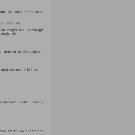
almazói magatartás tilalmáról
§ a) pontjában
,
n
,
eti integrációval összefüggő
rendeli el:
s miniszter (a továbbiakban:
a miniszter nevezi ki és menti
határozott feladat hatékony
atbázis technikai rendszerét a