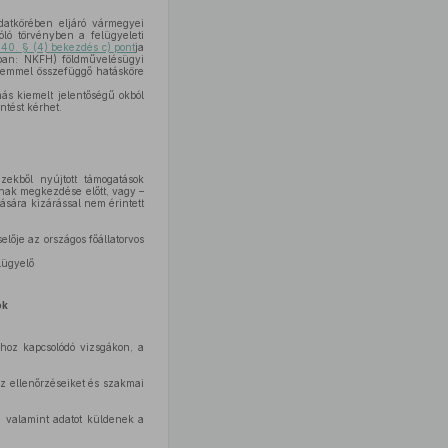
datkörében eljáró vármegyei
óló törvényben a felügyeleti
 40. § (4) bekezdés c) pont
ja
kban: NKFH) földművelésügyi
delemmel összefüggő hatásköre
ás kiemelt jelentőségű okból
ntést kérhet.
ekből nyújtott támogatások
nnak megkezdése előtt, vagy –
ására kizárással nem érintett
lője az országos főállatorvos
lügyelő
ok
hhoz kapcsolódó vizsgákon, a
z ellenőrzéseiket és szakmai
, valamint adatot küldenek a