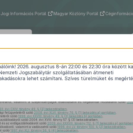
Jogi Információs Portál
Magyar Közlöny Portál
Céginformáció
22/2012. (II. 29.) Korm. rendelet
nálóink! 2026. augusztus 8-án 22:00 és 22:30 óra között ka
a Nemzeti Élelmiszerlánc-biztonsági Hivatalról
Nemzeti Jogszabálytár szolgáltatásában átmeneti
Hatályos: 2025. 01. 01. –
kadásokra lehet számítani. Szíves türelmüket és megért
y 15. cikk (3) bekezdésében
meghatározott eredeti jogalkotói hatáskörében, az
Alaptörvé
 eljárva, valamint
eréséről, valamint a szaporítóanyagok előállításáról és forgalomba hozataláról szóló
200
93. évi CXIV. törvény 49. § (2) bekezdésében
,
ági felügyeletéről szóló
2008. évi XLVI. törvény 76. § (1) bekezdés a) pontjában
,
letéről szóló
1998. évi XXVIII. törvény 49. § (3) bekezdés b) pontjában
,
gazdálkodásról szóló 2004. évi XVIII. törvny 57. § (3) bekezdésében,
l és az erdőgazdálkodásról szóló
2009. évi XXXVII. törvény 112. § (1) bekezdés a) pontjába
lkodásról, valamint a vadászatról szóló
1996. évi LV. törvény 100. § (2) bekezdésében
,
ól szóló
1997. évi XLI. törvény 56. § (4) bekezdésében
,