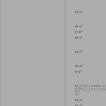
50
25. §
51
26. §
52
27. §
53
28. §
55
29. §
56
30. §
57
31. §
32. §
(1)
Ez a rendelet – a
(2)
Az
1–31. §
, a
32. § (3) 
58
(3)
59
(4)
60
33. §
61
34. §