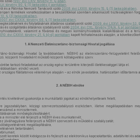
ről szóló
1997. évi CXIV. törvény 11. §-ában
,
 LV. törvény 90. § (1) bekezdés i) pontjában
,
áról és a Pálinka Nemzeti Tanácsról szóló
2008. évi LXXIII. törvény 15. § (1) bekezdésében
,
ripari termékek vonatkozásában a beszállítókkal szemben alkalmazott tisztességtelen forg
 10. § (3) bekezdésében
,
2007. évi CXXIX. törvény 66. § (1) bekezdésében
,
megkezdésének és folytatásának általános szabályairól szóló
2009. évi LXXVI. törvény 53. 
ás és szolgáltatás általános szabályairól szóló
2004. évi CXL. törvény 174/A. § a) pontjába
yhivatalokról, valamint a fővárosi és megyei kormányhivatalok kialakításával és a terül
010. évi CXXVI. törvény 21. § b)–d) pontjában
kapott felhatalmazás alapján, a következőket 
1.
A Nemzeti Élelmiszerlánc-biztonsági Hivatal jogállása
lánc-biztonsági Hivatal (a továbbiakban: NÉBIH) az élelmiszerlánc-felügyeletért felelő
tozó, központi hivatalként működő központi költségvetési szerv.
ébe tartozó feladatokat az ország egész területére kiterjedő illetékességgel látja el.
ábbiakban: elnök) vezeti.
 országos főállatorvos véleménye alapján – az elnök javaslatára, határozatlan időtartamra 
2.
A NÉBIH elnöke
tés kivételével gyakorolja a munkáltatói jogokat az elnökhelyettesek felett,
e jogszabályban, közjogi szervezetszabályozó eszközben, illetve megállapodásban meg
 beszámol a miniszternek,
llátásának minőségbiztosításáért,
a a miniszter elé terjeszti a NÉBIH éves munkatervét,
hez jóváhagyásra felterjeszti a NÉBIH szervezeti és működési szabályzatát,
költségvetésének megállapítására,
etésének betartásáért,
tóriumait,
tt keretek között kidolgozza és fejleszti az elektronikus kapcsolattartás, adatátvitel és ad
szefüggésben.