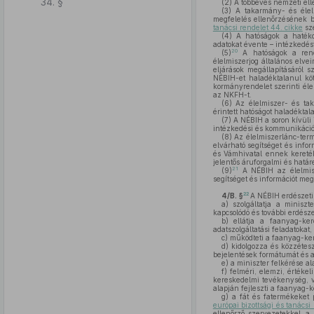
34. §
(2)
A többéves nemzeti elle
(3)
A takarmány- és élelm
megfelelés ellenőrzésének bi
tanácsi rendelet 44. cikke
sze
(4)
A hatóságok a hatékon
adatokat évente – intézkedés
20
(5)
A hatóságok a rendk
élelmiszerjog általános elve
eljárások megállapításáról 
NÉBIH-et haladéktalanul köte
kormányrendelet szerinti éle
az NKFH-t.
(6)
Az élelmiszer- és tak
érintett hatóságot haladéktala
(7)
A NÉBIH a soron kívüli 
intézkedési és kommunikációs 
(8)
Az élelmiszerlánc-term
elvárható segítséget és inf
és Vámhivatal ennek keretéb
jelentős áruforgalmi és határ
21
(9)
A NÉBIH az élelmisz
segítséget és információt me
22
4/B. §
A NÉBIH erdészeti 
a)
szolgáltatja a minisz
kapcsolódó és további erdész
b)
ellátja a faanyag-ker
adatszolgáltatási feladatokat,
c)
működteti a faanyag-ker
d)
kidolgozza és közzétesz
bejelentések formátumát és a
e)
a miniszter felkérése a
f)
felméri, elemzi, értékel
kereskedelmi tevékenység, v
alapján fejleszti a faanyag-k
g)
a fát és fatermékeket p
európai bizottsági és tanácsi
ellenőrző szervezetekkel, a 