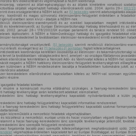
nőrzési terv előkészítését és végrehajtását a NÉBIH koordinálja.
iszerjog, valamint az állat-egészségügyi és az állatok kíméletére vonatkozó szabály
ztosítása céljából végrehajtott hatósági ellenőrzésekről szóló, 2004. április 29-i
882/200
rinti éves országjelentést a NÉBIH készíti, az
(5) bekezdés
szerinti adatszolgáltatás alapjá
y, koordinált és magas színvonalú élelmiszerlánc-felügyelet érdekében a feladatkö
t igénylő esetben soron kívül – átadják a NÉBIH-nek.
ívüli élelmiszerlánc-eseményekről és az ezekkel kapcsolatban megtett intézkedés
iről és követelményeiről, az Európai Élelmiszerbiztonsági Hatóság létrehozásáról és az él
szóló, 2002. január 28-i 178/2002/EK európai parlamenti és tanácsi rendelet 50. cikk
lesek tájékoztatni. A NÉBIH a földművelésügyi hatósági és igazgatási feladatokat ellátó
lmiszer-kereskedelmet (a továbbiakban: élelmiszer-kereskedelem) érintő esetekben haladé
armánybiztonságot veszélyeztető,
(5) bekezdés
szerinti rendkívüli élelmiszerlánc-es
nul értesíti, és eleget tesz az
(1) bekezdés d) pontjában
foglalt kötelezettségének.
intézkedések koordinációja keretében összeállítja az élelmiszer- és takarmánybiztonsági 
tervet (a továbbiakban: válságkezelési terv), amelyet – az országos főállatorvos javaslatár
ékek ellenőrzése tekintetében a Nemzeti Adó- és Vámhivatal köteles a NÉBIH-hel szoro
ormációt megadni a NÉBIH hatékony élelmiszerlánc-felügyeleti tevékenységének elősegíté
en különösen a NÉBIH rendelkezésére bocsátja a feladatkörében tudomására jutott, az 
ellenőrzési adatokat.
er-kereskedelem ellenőrzésével kapcsolatban köteles az NKFH-val szorosan együttm
gadni részére.
igazgatási feladatai körében
ter részére a kormányzati munka ellátásához szükséges, a faanyag-kereskedelmi lán
eti hatósági tevékenysége során keletkezett adatokat, elemzéseket,
eskedelmi lánc hatósági tevékenységéhez kapcsolódó nyilvántartásokból a külön jo
eskedelmi lánc hatósági felügyeletéhez kapcsolódó informatikai rendszereket,
i a faanyag-kereskedelmi lánc hatósági felügyeletéhez kapcsolódó szakmai formanyomta
dattartalmát,
lapján közreműködik a nemzetközi feladatok végrehajtásában,
i és közzéteszi a nemzetközi, európai uniós és hazai viszonylatban végzett illegális faki
alamint a hazai faanyag-kereskedelmi lánc szereplők tevékenysége jellemzőit, továbbá
ereskedelmi lánc szereplők felügyeleti rendszerét,
iaci forgalomba bocsátó piaci szereplők kötelezettségeinek meghatározásáról szóló, 201
 rendelet
végrehajtása érdekében kapcsolatot tart az Európai Bizottsággal, az Európai Bizott
rendelet végrehajtásában érintett nemzetközi, tagállami és hazai szervezetekkel, valami