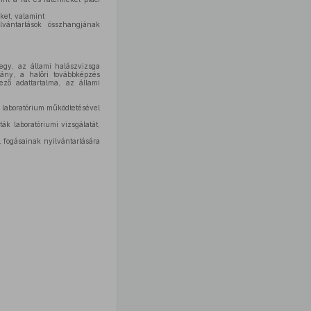
ket, valamint
lvántartások összhangjának
jegy, az állami halászvizsga
vány, a halőri továbbképzés
ező adattartalma, az állami
i laboratórium működtetésével
ák laboratóriumi vizsgálatát,
l fogásainak nyilvántartására