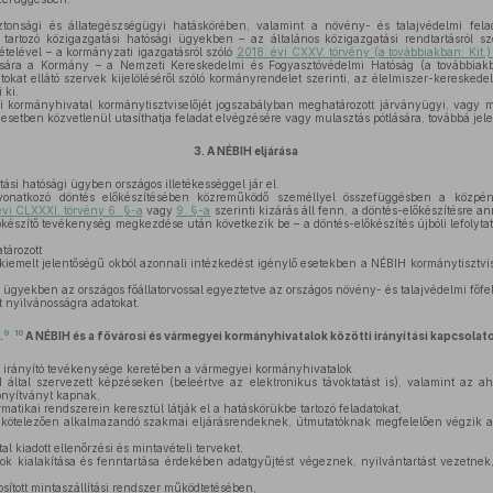
tonsági és állategészségügyi hatáskörében, valamint a növény- és talajvédelmi fela
tartozó közigazgatási hatósági ügyekben – az általános közigazgatási rendtartásról sz
vételével – a kormányzati igazgatásról szóló
2018. évi CXXV. törvény (a továbbiakban: Kit.)
lására a Kormány – a Nemzeti Kereskedelmi és Fogyasztóvédelmi Hatóság (a továbbia
atokat ellátó szervek kijelöléséről szóló kormányrendelet szerinti, az élelmiszer-kereske
 ki.
kormányhivatal kormánytisztviselőjét jogszabályban meghatározott járványügyi, vagy m
esetben közvetlenül utasíthatja feladat elvégzésére vagy mulasztás pótlására, továbbá jele
3.
A NÉBIH eljárása
si hatósági ügyben országos illetékességgel jár el.
natkozó döntés előkészítésében közreműködő személlyel összefüggésben a közpénz
vi CLXXXI. törvény 6. §-a
vagy
9. §-a
szerinti kizárás áll fenn, a döntés-előkészítésre a
őkészítő tevékenység megkezdése után következik be – a döntés-előkészítés újbóli lefolytat
tározott
iemelt jelentőségű okból azonnali intézkedést igénylő esetekben a NÉBIH kormánytisztvise
ügyekben az országos főállatorvossal egyeztetve az országos növény- és talajvédelmi főfe
t nyilvánosságra adatokat.
9
10
.
A NÉBIH és a fővárosi és vármegyei kormányhivatalok közötti irányítási kapcsolat
irányító tevékenysége keretében a vármegyei kormányhivatalok
ltal szervezett képzéseken (beleértve az elektronikus távoktatást is), valamint az a
onyítványt kapnak,
atikai rendszerein keresztül látják el a hatáskörükbe tartozó feladatokat,
s kötelezően alkalmazandó szakmai eljárásrendeknek, útmutatóknak megfelelően végzik a
l kiadott ellenőrzési és mintavételi terveket,
ok kialakítása és fenntartása érdekében adatgyűjtést végeznek, nyilvántartást vezetnek
sított mintaszállítási rendszer működtetésében,