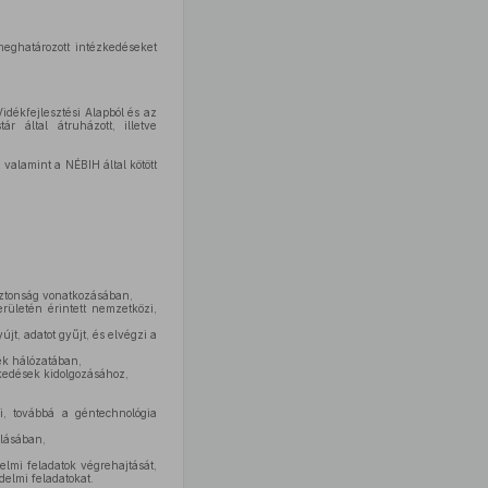
meghatározott intézkedéseket
idékfejlesztési Alapból és az
r által átruházott, illetve
valamint a NÉBIH által kötött
iztonság vonatkozásában,
rületén érintett nemzetközi,
t, adatot gyűjt, és elvégzi a
ek hálózatában,
kedések kidolgozásához,
i, továbbá a géntechnológia
lásában,
elmi feladatok végrehajtását,
delmi feladatokat.