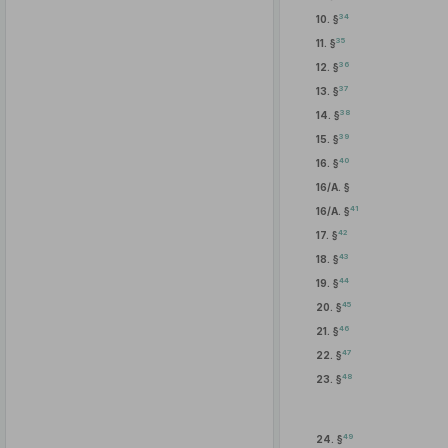
34
10. §
35
11. §
36
12. §
37
13. §
38
14. §
39
15. §
40
16. §
16/A. §
41
16/A. §
42
17. §
43
18. §
44
19. §
45
20. §
46
21. §
47
22. §
48
23. §
49
24. §