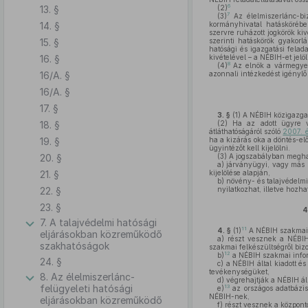
6
13. §
(2)
7
(3)
Az élelmiszerlánc-biz
14. §
kormányhivatal hatáskörébe 
szervre ruházott jogkörök ki
15. §
szerinti hatáskörök gyakor
hatósági és igazgatási felad
16. §
kivételével – a NÉBIH-et jelöli
8
(4)
Az elnök a vármegyei 
16/A. §
azonnali intézkedést igénylő 
16/A. §
17. §
3. §
(1)
A NÉBIH közigazgatá
18. §
(2)
Ha az adott ügyre vo
átláthatóságáról szóló
2007. é
19. §
ha a kizárás oka a döntés-el
ügyintézőt kell kijelölni.
20. §
(3)
A jogszabályban megha
a)
járványügyi, vagy más k
21. §
kijelölése alapján,
b)
növény- és talajvédelmi 
22. §
nyilatkozhat, illetve hozha
23. §
4
7. A talajvédelmi hatósági
11
4. §
(1)
A NÉBIH szakmai 
eljárásokban közreműködő
a)
részt vesznek a NÉBIH á
szakhatóságok
szakmai felkészültségről biz
12
b)
a NÉBIH szakmai inform
24. §
c)
a NÉBIH által kiadott é
tevékenységüket,
8. Az élelmiszerlánc-
d)
végrehajtják a NÉBIH álta
felügyeleti hatósági
13
e)
az országos adatbázis
NÉBIH-nek,
eljárásokban közreműködő
f)
részt vesznek a központo