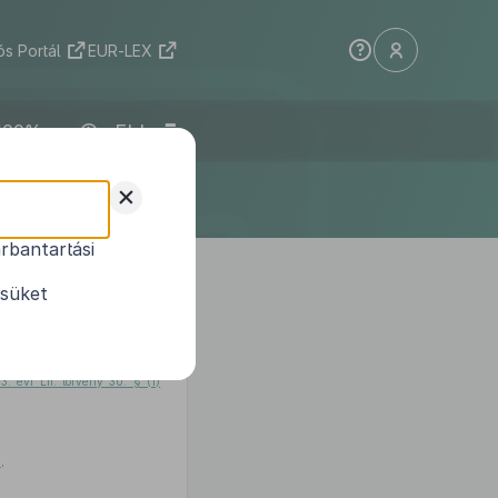
s Portál
EUR-LEX
ELI
+
rbantartási
ésüket
ny 15. cikk (2) bekezdésében
3. évi LII. törvény 30. § (1)
n
,