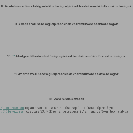
8.
Az élelmiszerlánc-felügyeleti hatósági eljárásokban közreműködő szakhatóságok
9.
A vadászati hatósági eljárásokban közreműködő szakhatóságok
54
10.
A halgazdálkodási hatósági eljárásokban közreműködő szakhatóságok
11.
Az erdészeti hatósági eljárásokban közreműködő szakhatóságok
12.
Záró rendelkezések
(2) bekezdésben
foglalt kivétellel – a kihirdetése napján 19 órakor lép hatályba.
és (4) bekezdése
, továbbá a 33. § (1) és (2) bekezdése 2012. március 15-én lép hatályba.