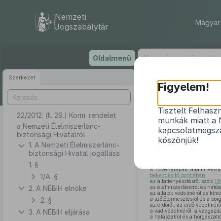
Nemzeti
Magyar 
Jogszabálytár
Ugrás
Oldalmenü
a
tartalomra
Szerkezet
Figyelem!
Tisztelt Felhasz
22/2012. (II. 29.) Korm. rendelet
munkák miatt a 
a Nemzeti Élelmiszerlánc-
kapcsolatmegsza
biztonsági Hivatalról
köszönjük!
1. A Nemzeti Élelmiszerlánc-
biztonsági Hivatal jogállása
A Kormány az
Alaptörvén
1. §
meghatározott feladatkörében
a növényfajták állami elism
1/A. §
bekezdés b) pontjában
,
az állattenyésztésről szóló
19
2. A NÉBIH elnöke
az élelmiszerláncról és hatós
az állatok védelméről és kímé
2. §
a szőlőtermesztésről és a bor
az erdőről, az erdő védelmérő
3. A NÉBIH eljárása
a vad védelméről, a vadgazdá
a halászatról és a horgászatr