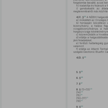
forgalomba bocsátó, azzal ke
h)
kialakítja és fejleszti
i)
gondoskodik az általa
megteremtéséről más közhitel
23
4/C. §
A NÉBIH halgazdál
a)
működteti az Országos H
b)
honlapján közzéteszi a
bizonyítvány, a halász fog
vizsgabizonyítványa, a hal
horgászvizsga követelményrend
c)
közreműködik a hivatáso
d)
ellátja a halgazdálkodás
járó feladatokat,
e)
fertőző halbetegség gya
valamint
f)
ellátja az Atlanti Tonha
szolgáló Electronic Bluefin C
24
4/D. §
25
5. §
26
6. §
27
7. §
28
8. §
(1)–(13)
29
(14)
30
(15)
31
(16)–(17)
32
(18)
33
9. §