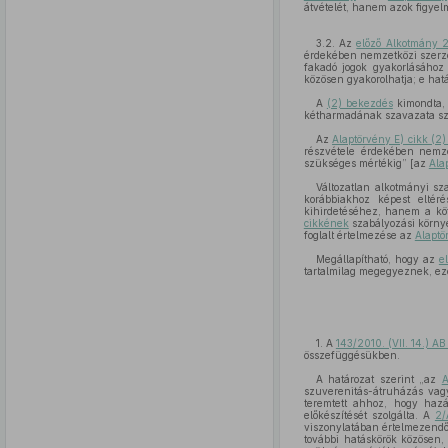
átvételét, hanem azok figyel
3.2. Az
előző Alkotmány 2
érdekében nemzetközi szerződ
fakadó jogok gyakorlásához
közösen gyakorolhatja; e hat
A
(2) bekezdés
kimondta,
kétharmadának szavazata sz
Az
Alaptörvény E) cikk (2
részvétele érdekében nemzet
szükséges mértékig” [az
Ala
Változatlan alkotmányi s
korábbiakhoz képest eltér
kihirdetéséhez, hanem a kö
cikkének
szabályozási környe
foglalt értelmezése az
Alaptö
Megállapítható, hogy az
e
tartalmilag megegyeznek, ez
1. A
143/2010. (VII. 14.) AB
összefüggésükben.
A határozat szerint „az
A
szuverenitás-átruházás vagy
teremtett ahhoz, hogy haz
előkészítését szolgálta. A
2/
viszonylatában értelmezendő
további hatáskörök közösen,