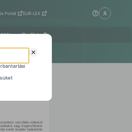
s Portál
EUR-LEX
ELI
+
rbantartási
éről
ésüket
ése tárgyában előterjesztett
emzetközi szerződés kötelező
osítására vagy kiegészítésére
y
ből eredő további hatáskörök