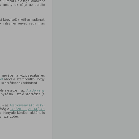
z Európai Unió tagállamaként
y amelynek célja az alapító
si képviselők kétharmadának
ió intézményeivel vagy más
 nevében a közigazgatási és
ét
abból a szempontból, hogy
 szerződésnek tekinteni.
jelen esetben az
Alaptörvény
ányzásról” szóló szerződés (a
)
– az
Alaptörvény E) cikk (2)
róság a
143/2010. (VII. 14.) AB
 irányuló kérdést akként is
zi szerződés