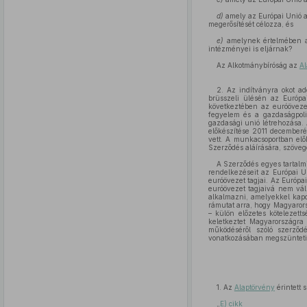
d)
amely az Európai Unió a
megerősítését célozza, és
e)
amelynek értelmében a 
intézményei is eljárnak?
Az Alkotmánybíróság az
Al
2. Az indítványra okot ad
brüsszeli ülésén az Európa
következtében az euróövezet
fegyelem és a gazdaságpolit
gazdasági unió létrehozása.
előkészítése 2011 december
vett. A munkacsoportban elők
Szerződés aláírására, szöveg
A Szerződés egyes tartalmi
rendelkezéseit az Európai U
euróövezet tagjai. Az Európa
euróövezet tagjaivá nem vá
alkalmazni, amelyekkel kapcs
rámutat arra, hogy Magyarors
– külön előzetes kötelezetts
keletkeztet Magyarországra 
működéséről szóló szerző
vonatkozásában megszünteti a
1. Az
Alaptörvény
érintett 
„
E) cikk