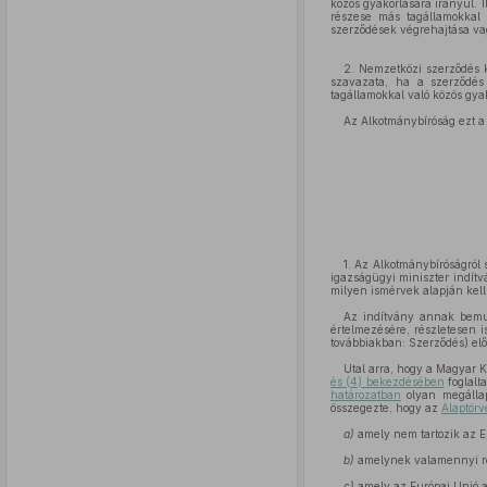
közös gyakorlására irányul.
részese más tagállamokkal 
szerződések végrehajtása va
2. Nemzetközi szerződés 
szavazata, ha a szerződ
tagállamokkal való közös gyak
Az Alkotmánybíróság ezt a
1. Az Alkotmánybíróságról 
igazságügyi miniszter indít
milyen ismérvek alapján kel
Az indítvány annak bemut
értelmezésére, részletesen i
továbbiakban: Szerződés) elő
Utal arra, hogy a Magyar 
és (4) bekezdésében
foglalt
határozatban
olyan megállap
összegezte, hogy az
Alaptörv
a)
amely nem tartozik az Eu
b)
amelynek valamennyi rés
c)
amely az Európai Unió ala