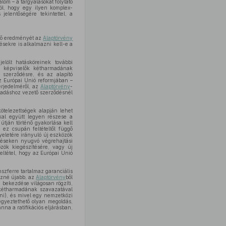
om – a tárgyalásokat folytató
ról, hogy egy ilyen komplex-
jelentőségére tekintettel, a
ő eredményét az
Alaptörvény
ésekre is alkalmazni kell-e a
elölt hatásköreinek további
i képviselők kétharmadának
szerződésre, és az alapító
 Európai Unió reformjában –
erjedelméről, az
Alaptörvény
-
tadáshoz vezető szerződésnél
kötelezettségek alapján lehet
kal együtt legyen részese a
útján történő gyakorlása kell
ez csupán feltételtől függő
yeletére irányuló új eszközök
ődéseken nyugvó végrehajtási
zök kiegészítésére, vagy új
ltétel, hogy az Európai Unió
szferre tartalmaz garanciális
ezné újabb, az
Alaptörvény
ből
 bekezdése világosan rögzíti,
 kétharmadának szavazatával
eni), és mivel egy nemzetközi
egyeztethető olyan megoldás,
nna a ratifikációs eljárásban,