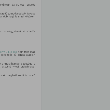
eműködik az európai egység
lapító szerződésekből fakadó
 a többi tagállammal közösen,
az országgyűlési képviselők
vény 24. cikke
nem tartalmaz
2) bekezdés
g)
pontja alapján
 annak állandó bizottsága, a
 alkotmányjogi problémával
csak meghatározott tartalmú