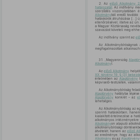
2. Az
előző Alkotmány 2
határozatát
. Az indítvány meg
szerződés viszonylatában 
Alkotmány
ból eredő további
hatáskörök átruházása [...] 
ellenőrzésével, illetve az ún
a Magyar Köztársaság nevéb
szavazást követeli meg ehhe
Az indítvány szerint az
el
Az Alkotmánybíróságnak 
megfogalmazottak alkalmazhat
3.1. „Magyarország
Alaptö
Alkotmány
t.
Az
előző Alkotmány
helyé
XX. törvény 19. § (3) bekez
értelmében az
Alaptörvény
h
képviselő-testületek, valami
Az Alkotmánybíróság fela
Alaptörvény
hatályba lépése 
Alaptörvény
konkrét – az
e
lehetséges.
Az Alkotmánybíróság az eg
szerinti hatáskörben, hanem
kialakított értelmezése a ha
alkotmányos intézményekre 
Alkotmány
on alapuló alkotm
alkotmánybírósági döntésekb
átvételét, hanem az
előző A
az eredménye, hogy az alkot
Alkotmány
és az
Alaptörvény