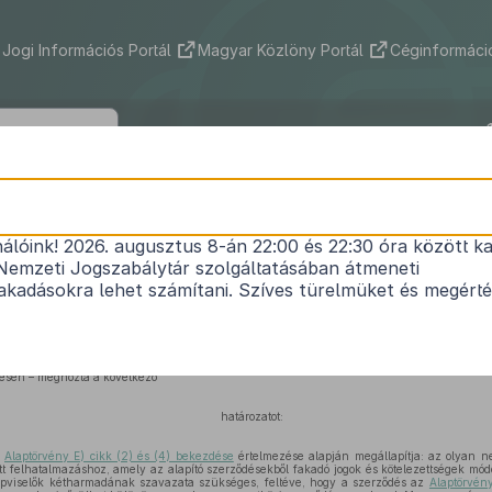
Jogi Információs Portál
Magyar Közlöny Portál
Céginformáció
22/2012. (V. 11.) AB határozat
nálóink! 2026. augusztus 8-án 22:00 és 22:30 óra között ka
laptörvény E) cikk (2) és (4) bekezdése
értelmezés
Nemzeti Jogszabálytár szolgáltatásában átmeneti
Hatályos: 2012. 05. 11. –
kadásokra lehet számítani. Szíves türelmüket és megért
özigazgatási és igazságügyi miniszternek a Kormány nevében az
Alaptörvény
értelmez
ülésen – meghozta a következő
határozatot:
z
Alaptörvény E) cikk (2) és (4) bekezdése
értelmezése alapján megállapítja: az olyan n
t felhatalmazáshoz, amely az alapító szerződésekből fakadó jogok és kötelezettségek mód
képviselők kétharmadának szavazata szükséges, feltéve, hogy a szerződés az
Alaptörvén