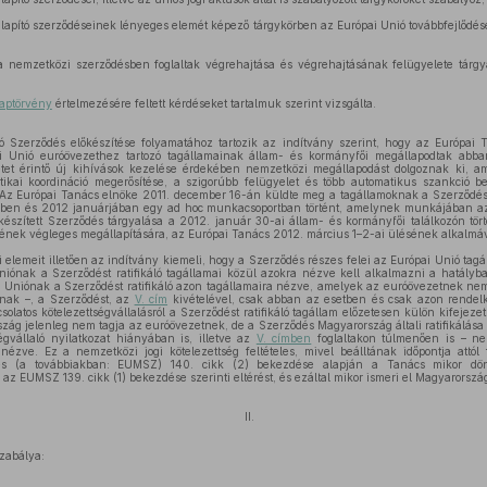
lapító szerződéseinek lényeges elemét képező tárgykörben az Európai Unió továbbfejlődés
nemzetközi szerződésben foglaltak végrehajtása és végrehajtásának felügyelete tárg
aptörvény
értelmezésére feltett kérdéseket tartalmuk szerint vizsgálta.
ó Szerződés előkészítése folyamatához tartozik az indítvány szerint, hogy az Európai
i Unió euróövezethez tartozó tagállamainak állam- és kormányfői megállapodtak abb
et érintő új kihívások kezelése érdekében nemzetközi megállapodást dolgoznak ki, am
ikai koordináció megerősítése, a szigorúbb felügyelet és több automatikus szankció 
 Az Európai Tanács elnöke 2011. december 16-án küldte meg a tagállamoknak a Szerződés 
ében és 2012 januárjában egy ad hoc munkacsoportban történt, amelynek munkájában az 
észített Szerződés tárgyalása a 2012. január 30-ai állam- és kormányfői találkozón tört
ének végleges megállapítására, az Európai Tanács 2012. március 1–2-ai ülésének alkalmáva
 elemeit illetően az indítvány kiemeli, hogy a Szerződés részes felei az Európai Unió tag
niónak a Szerződést ratifikáló tagállamai közül azokra nézve kell alkalmazni a hatályb
i Uniónak a Szerződést ratifikáló azon tagállamaira nézve, amelyek az euróövezetnek nem
lnak –, a Szerződést, az
V. cím
kivételével, csak abban az esetben és csak azon rendel
olatos kötelezettségvállalásról a Szerződést ratifikáló tagállam előzetesen külön kifejezet
zág jelenleg nem tagja az euróövezetnek, de a Szerződés Magyarország általi ratifikálása
égvállaló nyilatkozat hiányában is, illetve az
V. címben
foglaltakon túlmenően is – nem
nézve. Ez a nemzetközi jogi kötelezettség feltételes, mivel beálltának időpontja attó
dés (a továbbiakban: EUMSZ) 140. cikk (2) bekezdése alapján a Tanács mikor dö
z EUMSZ 139. cikk (1) bekezdése szerinti eltérést, és ezáltal mikor ismeri el Magyarország
II.
szabálya: