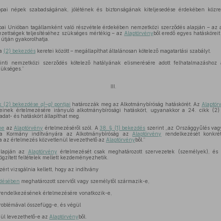
ópai népek szabadságának, jólétének és biztonságának kiteljesedése érdekében közr
ai Unióban tagállamként való részvétele érdekében nemzetközi szerződés alapján – az a
ezettségek teljesítéséhez szükséges mértékig – az
Alaptörvény
ből eredő egyes hatásköreit
útján gyakorolhatja.
 a
(2) bekezdés
keretei között – megállapíthat általánosan kötelező magatartási szabályt.
nti nemzetközi szerződés kötelező hatályának elismerésére adott felhatalmazáshoz 
ükséges.”
III.
kk (2) bekezdése
a)–g)
pontjai
határozzák meg az Alkotmánybíróság hatáskörét. Az
Alaptör
inek értelmezésére irányuló alkotmánybírósági hatáskört, ugyanakkor a 24. cikk (
adat- és hatáskört állapíthat meg.
me
az
Alaptörvény
értelmezéséről szól. A
38. § (1) bekezdés
szerint „az Országgyűlés vagy
ve a Kormány indítványára az Alkotmánybíróság az
Alaptörvény
rendelkezését konkrét
a az értelmezés közvetlenül levezethető az
Alaptörvény
ből.”
alapján az
Alaptörvény
értelmezését csak meghatározott szervezetek (személyek), és 
ögzített feltételek mellett kezdeményezhetik.
rt vizsgálnia kellett, hogy az indítvány
zdésében
meghatározott szervtől vagy személytől származik-e,
rendelkezésének értelmezésére vonatkozik-e,
roblémával összefügg-e, és végül
ül levezethető-e az
Alaptörvény
ből.