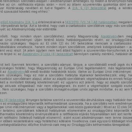
b nemzetközi szerződés alapján – alkotmányosan lehetséges. Ily módon a törvényhozó hatal
etve az ún. ratifikációs eljárás során – mint az állami szuverenitás gyakorlója dönt ar
yar Köztársaság nevében el tud-e fogadni. A
2/A. § (2) bekezdése
pedig, a kérdés 
nő szavazást követeli meg ehhez.”
z
előző Alkotmány 2/A. §-a
értelmezésének a
143/2010. (VII. 14.) AB határozatban
megjelen
 irányadónak tartja. Azt a kérdést, hogy csak a csatlakozási szerződésre vagy más szerződ
nyét, az Alkotmányíróság már eldöntötte.
rősíti, hogy minden olyan szerződéshez, amely Magyarország
Alaptörvény
ben megj
ai Unió intézményei útján történő közös hatáskörgyakorlás révén, az országgyűlés
almazás szükséges. Vagyis az E) cikk (2) és (4) bekezdése nemcsak a csatlakozási 
ódosítására vonatkozik, hanem minden olyan szerződésre, amelynek kidolgozásában – az
nt vesz részt. [A jelen ügyben nem kell állást foglalni a szuverenitás-transzfernek a t
em terjed ki; az
Alaptörvény E) cikk (4) bekezdését
bármilyen csekély mértékű, hatáskör-á
st kell ilyennek tekinteni, a szerződés alanyai, tárgya, a szerződésből eredő jogok és 
Szükséges feltétel, hogy Magyarország az Európai Unió tagállamaként, más tagállamok
ől az
Alaptörvény
ből eredő további hatáskörök közös, illetve az Európai Unió intézményei 
m szükséges, hogy ez már a szerződés hatályba lépésekor bekövetkezzék; elég, ha 
emzetközi szerződésen alapul, akkor az alapító szerződések végrehajtására és ennek felüg
kell a minősített többség követelményét: ez ugyanis azt jelenti, hogy az alapító szerz
ogi aktusok elfogadása) már nem elégségesek, és ezért a végrehajtást szolgáló eszkö
y. Nem szükséges, hogy a szerződés önmagát európai uniós jognak minősítse, és az sem fe
ozzon.
 és (4) bekezdése
lényeges tartalma szerint a szuverenitás-átruházásra vagy hatáskör-tran
ges az országgyűlési képviselők kétharmadának szavazata, ha a szerződés nem eredmény
ai Unió intézményeivel vagy a tagállamokkal való közös gyakorlását.) Mivel az E) cikk (4)
er tartalmú szerződések kötelező hatályának elismerésére az országgyűlési képviselők
tharmados követelmény érvényesítésére a ratifikációs eljárás folyamatában kell sort kerít
et ratifikálni (kötelező hatályát elismerni), ezért ezzel alkotmányosan nem lenne össze
 időbeli késleltetésére vagy feltételhez kötésére hivatkozva, csak egyszerű többséget kívá
telezettségvállaláshoz időzítve kívánná csak meg az Országgyűlés kétharmados támogatását.