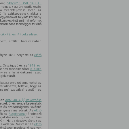
róság
143/2010. (VII. 14.) AB
] nemcsak az ún. csatlakozási
 továbbfejlődése során, az
 tűnik szükségesnek, akkor e
árgyalásokat folytató kormány
.] komplex-intézményi reformot
kétharmados többséggel történő
 cikk (2) és (4) bekezdése
.
ező, említett határozatában
tályon kívül helyezte az
előző
 az Országgyűlés az
1949. évi
meneti rendelkezései
8. cikke
ny és a helyi önkormányzati
gbízatását.
kat az érveket, amelyeket az
artalmazott, feltéve, hogy az
mezési szabályai alapján ez
t az
Abtv. 38. § (1) bekezdése
elvekről és rendelkezésekről
kra és szabadságokra, továbbá
rvényesek maradnak. Az
előző
dók az
Alaptörvény
t értelmező
zsgálódás nélküli, mechanikus
íván. Ha az összevetésnek az
s akadálya. Másrészt az
előző
döntésben megjelenő jogelvek