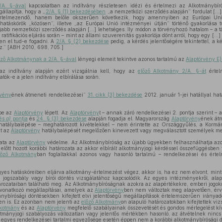
/A. §-ával
kapcsolatban az indítvány részletesen idézi és értelmezi az Alkotmánybí
állapítja, hogy a „
2/A. § (1) bekezdésében
„a nemzetközi szerződés alapján” fordulat [...
értelmezendő, hanem belőle okszerűen következik, hogy amennyiben az Európai Unió
 hatáskörök „közösen”, illetve „az Európai Unió intézményei útján” történő gyakorlása
újabb nemzetközi szerződés alapján [...] lehetséges. Ily módon a törvényhozó hatalom – a t
. ratifikációs eljárás során – mint az állami szuverenitás gyakorlója dönt arról, hogy egy [..
en el tud-e fogadni. A
2/A. § (2) bekezdése
pedig, a kérdés jelentőségére tekintettel, a 
z.” [ABH 2010, 698, 705.]
őző Alkotmánynak a 2/A. §-ával
lényegi elemeit tekintve azonos tartalmú az
Alaptörvény E)
az indítvány alapján ezért vizsgálnia kell, hogy az
előző Alkotmány 2/A. §-át
értelm
ók-e a jelen indítvány elbírálása során.
rvény
ének átmeneti rendelkezései”
31. cikk (3) bekezdése
2012. január 1-jei hatállyal ha
be az
Alaptörvény
lépett. Az
Alaptörvény
t – annak záró rendelkezései 2. pontja szerint –
dés
a)
pontja
és
24. § (3) bekezdése
alapján fogadja el. Magyarország
Alaptörvény
ének át
atálybalépése – meghatározott kivételekkel – nem érintette az Országgyűlés, a Kormá
nt az
Alaptörvény
hatálybalépését megelőzően kinevezett vagy megválasztott személyek me
data az
Alaptörvény
védelme. Az Alkotmánybíróság az újabb ügyekben felhasználhatja azo
előtt hozott korábbi határozata az akkor elbírált alkotmányjogi kérdéssel összefüggésben t
lőző Alkotmány
ban foglaltakkal azonos vagy hasonló tartalmú – rendelkezései és értel
yes hatásköreiben eljárva alkotmány-értelmezést végez, akkor is, ha ez nem elvont, min
 jogszabály vagy bírói döntés vizsgálatához kapcsolódik. Az egyes intézményekről, alap
tározataiban található meg. Az Alkotmánybíróságnak azokra az alapértékekre, emberi jogo
vonatkozó megállapításai, amelyek az
Alaptörvény
ben nem változtak meg alapvetően, é
ánybírósági döntésekben kifejtett elvi jelentőségű megállapítások értelemszerűen iránya
en is. Ez azonban nem jelenti az
előző Alkotmány
on alapuló határozatokban kifejtettek vi
lkotmány
és az
Alaptörvény
megfelelő szabályainak összevetését és gondos mérlegelést k
mányjogi szabályozás változatlan vagy jelentős mértékben hasonló, az átvételnek ninc
egyes rendelkezései tartalmi egyezősége esetén éppen nem a korábbi alkotmánybírósági 