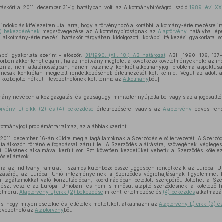
táskört a 2011. december 31-ig hatályban volt, az Alkotmánybíróságról szóló
1989. évi XX
 indokolás kifejezetten utal arra, hogy a törvényhozó a korábbi, alkotmány-értelmezésre i
1) bekezdésének
megszövegezése az Alkotmánybíróságnak az
Alaptörvény
hatályba lépé
 alkotmány-értelmezési hatáskör tárgyában kidolgozott, korábbi ítélkezési gyakorlata so
bbi gyakorlata szerint – először:
31/1990. (XII. 18.) AB határozat
, ABH 1990, 136, 137–
örben akkor lehet eljárni, ha az indítvány megfelel a következő követelményeknek: az ind
aznia; nem általánosságban, hanem valamely konkrét alkotmányjogi probléma aspektus
ancsak konkrétan megjelölt rendelkezésének értelmezését kell kérnie. Végül az adott 
 közbejötte nélkül – levezethetőnek kell lennie az
Alkotmány
ból.]
ány nevében a közigazgatási és igazságügyi miniszter nyújtotta be, vagyis az a jogosulttó
örvény E) cikk (2) és (4) bekezdése
értelmezésére, vagyis az
Alaptörvény
egyes rend
otmányjogi problémát tartalmaz, az alábbiak szerint:
2011. december 16-án küldte meg a tagállamoknak a Szerződés első tervezetét. A Szerződ
találkozón történő elfogadással zárult le. A Szerződés aláírására, szövegének végleges
i ülésének alkalmával került sor. Ezt követően kezdetüket vehetik a Szerződés kötele
ós eljárások.
ra az indítvány rámutat – számos különböző összefüggésben rendelkezik az Európai Un
ásáról, az Európai Unió intézményeinek a Szerződés végrehajtásának figyelemmel kí
a tagállamokkal való konzultációban, koordinációban betöltött szerepéről. Jóllehet a Sz
észt vesz-e az Európai Unióban, és nem is minősül alapító szerződésnek, a kötelező h
felmerül
Alaptörvény E) cikk (2) bekezdése
mikénti értelmezése és
(4) bekezdés
alkalmazá
, hogy milyen esetekre és feltételek mellett kell alkalmazni az
Alaptörvény E) cikk (2) é
levezethető az
Alaptörvény
ből.