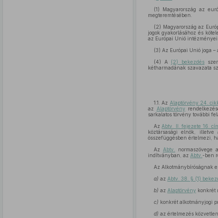
(1) Magyarország az eur
megteremtésében.
(2) Magyarország az Európ
jogok gyakorlásához és kötel
az Európai Unió intézményei 
(3) Az Európai Unió joga –
(4) A
(2) bekezdés
szeri
kétharmadának szavazata sz
1.1. Az
Alaptörvény 24. ci
az
Alaptörvény
rendelkezése
sarkalatos törvény további fel
Az
Abtv. II. fejezete 16. cí
köztársasági elnök, illet
összefüggésben értelmezi, h
Az
Abtv.
normaszövege 
indítványban, az
Abtv.
-ben r
Az Alkotmánybíróságnak ezé
a)
az
Abtv. 38. § (1) beke
b)
az
Alaptörvény
konkrét 
c)
konkrét alkotmányjogi p
d)
az értelmezés közvetlen