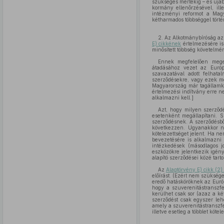
szükséges mértékig – és újab
kormány ellenőrzésével, ill
intézményi reformot a Mag
kétharmados többséggel törté
2. Az Alkotmánybíróság a
E) cikkének
értelmezésére is
minősített többség követelmé
Ennek megfelelően mege
átadásához vezet az Európ
szavazatával adott felhat
szerződésekre, vagy ezek m
Magyarország már tagállamké
értelmezési indítvány erre n
alkalmazni kell.]
Azt, hogy milyen szerződé
esetenként megállapítani. 
szerződésnek. A szerződésb
következzen. Ugyanakkor ne
kötelezettséget jelent. Ha n
bevezetésére is alkalmazni 
intézkedések (másodlagos j
eszközökre jelentkezik igén
alapító szerződései közé tart
Az
Alaptörvény E) cikk (2)
előírást. (Ezért nem szüksé
eredő hatásköröknek az Európ
hogy a szuverenitástranszf
kerülhet csak sor (azaz a ké
szerződést csak egyszer leh
amely a szuverenitástranszfer
illetve esetleg a többlet kö