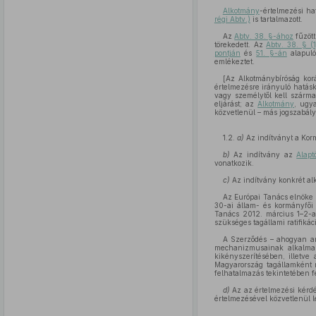
Alkotmány
-értelmezési ha
régi Abtv.)
is tartalmazott.
Az
Abtv. 38. §-ához
fűzött
törekedett. Az
Abtv. 38. § (
pontján
és
51. §-án
alapuló
emlékeztet.
[Az Alkotmánybíróság korá
értelmezésre irányuló hatásk
vagy személytől kell szárm
eljárást; az
Alkotmány
, ugy
közvetlenül – más jogszabály
1.2.
a)
Az indítványt a Korm
b)
Az indítvány az
Alapt
vonatkozik.
c)
Az indítvány konkrét alk
Az Európai Tanács elnöke 
30-ai állam- és kormányfői 
Tanács 2012. március 1–2-a
szükséges tagállami ratifikáci
A Szerződés – ahogyan ar
mechanizmusainak alkalmaz
kikényszerítésében, illetve 
Magyarország tagállamként r
felhatalmazás tekintetében 
d)
Az az értelmezési kérdés
értelmezésével közvetlenül 