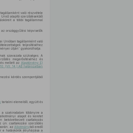
agállamként való részvétele
 Unió) alapító szerződésekből
ásköreit a többi tagállammal
 az országgyűlési képviselők
ai Unióban tagállamként való
telezettségek teljesítéséhez
ményei útján” gyakorolhatja.
ának szavazata szükséges. A
erződés megerősítéséhez és
zés mellett az
Alaptörvény E)
0. (VII. 14.) AB határozatban
lmezési kérdés szempontjából
k
tartalmi elemeiből, együtt és
 a szakirodalom többnyire a
alkotmányi alapot és keretet
 bekövetkezett csatlakozás
 ún. csatlakozási szerződés
 során, az
Alkotmány
ból eredő
or e hatáskörök átruházása a