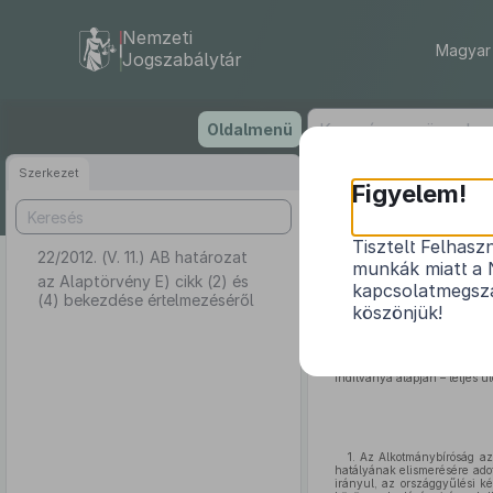
Nemzeti
Magyar 
Jogszabálytár
Ugrás
Oldalmenü
a
tartalomra
Szerkezet
Figyelem!
Tisztelt Felhasz
22/2012. (V. 11.) AB határozat
az
A
munkák miatt a 
az Alaptörvény E) cikk (2) és
kapcsolatmegsza
(4) bekezdése értelmezéséről
köszönjük!
Az Alkotmánybíróság a k
indítványa alapján – teljes 
1. Az Alkotmánybíróság a
hatályának elismerésére adot
irányul, az országgyűlési 