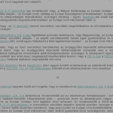
men kívül hagyását kell indokolni.
/A. § (1) bekezdése
úgy rendelkezett, hogy „a Magyar Köztársaság az Európai Unióban t
és alapján – az Európai Uniót, illetőleg az Európai Közösségeket (a továbbiakban: Európai
 és kötelezettségek teljesítéséhez szükséges mértékig – egyes,
Alkotmány
ból eredő hat
áskörgyakorlás megvalósulhat önállóan, az Európai Unió intézményei útján is.”
 hogy „az
(1) bekezdés
szerinti nemzetközi szerződés megerősítéséhez és kihirdetéséhez
ükséges.”
) bekezdése a 2/A. §-ban
foglaltakkal azonosan tartalmazza, hogy Magyarország „az Európ
közi szerződés alapján – az alapító szerződésekből fakadó jogok gyakorlásához és kö
ptörvény
ből] „eredő egyes hatásköreit a többi tagállammal közösen … az Európai Unió intéz
zabály, hogy az ilyen nemzetközi szerződéshez az országgyűlési képviselők kétharmad
ést jelent, hogy az országgyűlési képviselők kétharmadának szavazata nem a sz
telező hatályának elismerésére adott felhatalmazáshoz szükséges. A szövegszerű egye
zetéből sem lehet olyan megalapozott következtetést levonni, hogy a
2/A. §-nak
a
143/201
rvény
hatályba lépésével meghaladottá vált volna.
lőző Alkotmány
és az
Alaptörvény
jelen üggyel érintett rendelkezései az eldöntendő érte
ért a
143/2010. (VII. 14.) AB határozatban
kibontott elvek alkalmazásának nincs akadálya.
IV.
 határozat
egyebek között azt vizsgálta, hogy mi következik az
előző Alkotmány 2/A. §-ána
lkotmány 2/A. §-a
tartalmazza mindenekelőtt azt az alkotmányos felhatalmazást – ezt
 hatáskör-transzfer kifejezésekkel jelöli –, amelynek révén az alkotmányozó világos 
ánk az Európai Unióban mint tagállam részt vehessen. Ez mindenekelőtt a 2004-ben
A. § (1) bekezdésében
a »nemzetközi szerződés alapján« fordulat azonban nemcsak az
, hanem belőle okszerűen következik, hogy amennyiben az Európai Unió továbbfejlődése
 illetve az Európai Unió intézményei útján történő gyakorlása tűnik szükségesnek, akk