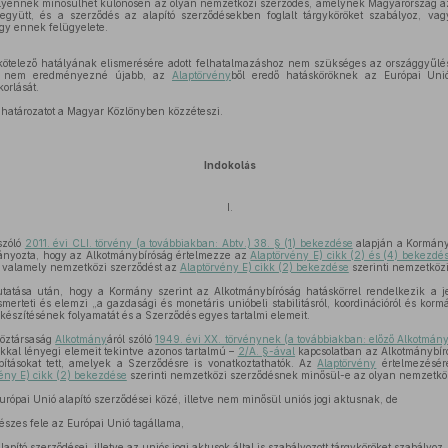
 Ilyennek minősülhet különösen az olyan nemzetközi szerződés, amelynek Magyarország a
együtt, és a szerződés az alapító szerződésekben foglalt tárgyköröket szabályoz, vag
gy ennek felügyelete.
kötelező hatályának elismerésére adott felhatalmazáshoz nem szükséges az országgyűlé
és nem eredményezné újabb, az
Alaptörvény
ből eredő hatásköröknek az Európai Un
orlását.
 határozatot a Magyar Közlönyben közzéteszi.
Indokolás
I.
szóló
2011. évi CLI. törvény (a továbbiakban: Abtv.) 38. § (1) bekezdése
alapján a Kormány
ványozta, hogy az Alkotmánybíróság értelmezze az
Alaptörvény E) cikk (2) és (4) bekezdés
l valamely nemzetközi szerződést az
Alaptörvény E) cikk (2) bekezdése
szerinti nemzetközi
atása után, hogy a Kormány szerint az Alkotmánybíróság hatáskörrel rendelkezik a 
smerteti és elemzi „a gazdasági és monetáris unióbeli stabilitásról, koordinációról és korm
készítésének folyamatát és a Szerződés egyes tartalmi elemeit.
Köztársaság
Alkotmány
áról szóló
1949. évi XX. törvénynek (a továbbiakban: előző Alkotmány
akkal lényegi elemeit tekintve azonos tartalmú –
2/A. §-ával
kapcsolatban az Alkotmánybí
ításokat tett, amelyek a Szerződésre is vonatkoztathatók. Az
Alaptörvény
értelmezésére
ény E) cikk (2) bekezdése
szerinti nemzetközi szerződésnek minősül-e az olyan nemzetkö
rópai Unió alapító szerződései közé, illetve nem minősül uniós jogi aktusnak, de
zes fele az Európai Unió tagállama,
pító szerződései, illetve az uniós jogi aktusok által is szabályozott tárgyköröket szabályoz,