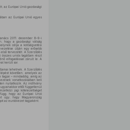
ét, az Európai Unió gazdasági
yában az Európai Unió egyes
 Tanács 2011. december 8–9-i
an, hogy a gazdasági válság
elynek célja a költségvetési
bevezetése útján egy erősebb
első tervezetét. A Szerződés
összes uniós tagállam részt
énő elfogadással zárult le. A
l került sor.
államai lehetnek. A Szerződés
alépést követően, amelyek az
 tagjai – mindaddig, amíg az
kezések vonatkozásában kell
ten nyilatkozik. Az indítvány
 ugyanakkor ettől függetlenül
zetközi jogi kötelezettséget
l függ, hogy az Európai Unió
nt úgy, hogy Magyarország
ot az euróövezet tagjaként.