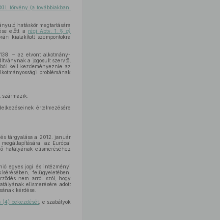
XII. törvény (a továbbiakban:
rányuló hatáskör megtartására
se előtt, a
régi Abtv. 1. §
g)
rán kialakított szempontokra
138. – az elvont alkotmány-
ítványnak a jogosult szervtől
ából kell kezdeményeznie az
alkotmányossági problémának
l származik.
elkezéseinek értelmezésére
és tárgyalása a 2012. január
 megállapítására, az Európai
ző hatályának elismeréséhez
ió egyes jogi és intézményi
sérésében, felügyeletében,
erződés nem arról szól, hogy
atályának elismerésére adott
sának kérdése.
s (4) bekezdését
, e szabályok