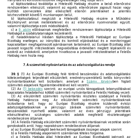
irányítási és kontrollrendszerek megfelelőségét meg tudja ítélni:
a)
tájékoztatásul továbbítja a Hitelesítő Hatóság részére a belső ellenőrzési
rendszerében elkészült, valamint az egyéb, ellenőrzésre jogosult hazai vagy
külföldi szervezetek által elkészített ellenőri jelentéseket a jelentés
kézhezvételét követő 5 munkanapon belül,
b)
tájékoztatásul megküldi a Hitelesítő Hatóság részére a Működési
Kézikönyvet annak mellékleteivel és az ellenőrzési nyomvonallal együtt,
valamint tájékoztatja ezek módosításáról,
c)
a
9. alcím
előírásainak megfelelően rendszeresen tájékoztatja a Hitelesítő
Hatóságot a szabálytalanságok kezeléséről,
d)
haladéktalanul írásban tájékoztatja a Hitelesítő Hatóságot az Európai
Bizottság esetleges, az irányítási és kontroll eljárásokkal és a monitoringgal
kapcsolatban megfogalmazott ajánlásainak tartalmáról, az Európai Bizottság által
javasolt kiigazító intézkedések megvalósítása érdekében megtett lépésekről és
azokról az indokokról, amelyekre hivatkozva a javasolt intézkedéseket a Felelős
Hatóság nem hozta meg.
7.
A számviteli nyilvántartás és az adatszolgáltatás rendje
39. §
(1)
Az Európai Bizottság felé történő beszámolási és adatszolgáltatási
kötelezettségek teljesítését elkülönített, eredményszemléletű kettős könyvviteli
nyilvántartásokkal kell biztosítani, amelyet a
Számv. törvény
ben foglalt
számviteli alapelvek figyelembevételével kell vezetni.
(2)
Az
(1) bekezdés
szerinti, az európai uniós támogatások lebonyolításával
kapcsolatos feladataihoz kötődő számviteli nyilvántartást a Felelős Hatóság vezeti.
(3)
Az elkülönített számviteli nyilvántartás részletes szabályait a Felelős
Hatóság határozza meg. Az elkülönített számviteli nyilvántartásoknak
biztosítania kell, hogy az Európai Bizottság részére küldendő évközi
adatszolgáltatásoknak a pénzügyi zárások számviteli nyilvántartásból,
beszámolóból nyerhető adatai, valamint az éves pénzügyi jelentések
elkészítéséhez szükséges számviteli adatok megfelelő részletességgel
rendelkezésre álljanak.
(4)
A Felelős Hatóság elkülönített számviteli nyilvántartásainak vezetése során
gondoskodik arról, hogy naprakészen rendelkezésre álljanak:
a)
az Európai Bizottságtól beérkezett támogatások összegei alapok szerint,
b)
a Felelős Hatóság alaponkénti számláinak tételes forgalma,
c)
a Felelős Hatóság által hitelesített, az Európai Bizottságtól igényelt, az