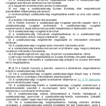
(3)
A szabálytalanság tényének megállapítása esetén a szabálytalanság-
vizsgálati jelentésnek tartalmaznia kell továbbá
a)
a megsértett rendelkezések pontos hivatkozását;
b)
azt, hogy a szabálytalanság Európai Bizottság által meghatározott
jelentéstételi kötelezettség alá tartozik;
c)
rendszerjellegű szabálytalanság megállapítása esetén az arra való utalást;
valamint
d)
a további intézkedésekre tett javaslatot.
(4)
A Felelős Személy a szabálytalanság-vizsgálati jelentés alapján dönt a
szabálytalansági vizsgálat lezárásáról. A szabálytalansági vizsgálat
eredményéről a végső kedvezményezettet haladéktalanul tájékoztatni kell.
(5)
A szabálytalansági vizsgálat lezárulhat:
a)
a szabálytalanság hiányának megállapításával és a szabálytalansági
eljárás intézkedés nélküli megszüntetésével, vagy
b)
a szabálytalanság megtörténtét megállapító és intézkedést elrendelő
döntéssel.
(6)
A szabálytalansági vizsgálat során elrendelt intézkedés lehet:
a)
a szabálytalanság következményeinek enyhítésére vagy megszüntetésére
vonatkozó intézkedés elrendelése;
b)
a támogatás egészének vagy egy részének visszakövetelése; illetve
c)
pénzügyi korrekció megállapítása az Európai Bizottság útmutatói alapján.
(7)
Az elrendelt intézkedés a szabálytalanság jellegére és súlyára tekintettel
kerül megállapításra.
51. §
(1)
A Felelős Személy a jelentés, valamint a döntésének megküldésével
értesíti a szabálytalanság-felelőst.
(2)
Ha a szabálytalansági vizsgálat szabálytalanságot állapít meg, a Felelős
Személy dönt a szükséges intézkedések alkalmazásáról.
(3)
A szabálytalansági vizsgálat lezárásának időpontja az
50. § (5) bekezdés
szerinti döntéshozatal napja.
(4)
A szabálytalanság-felelős a szabálytalansági vizsgálat eredményeit a
döntéshozataltól számított 2 munkanapon belül rögzíti a szabálytalansági
elektronikus nyilvántartó rendszerben.
(5)
A szabálytalansági eljárás lefolytatásáról a Felelős Hatóságnak a
szabálytalansági gyanúnak a szabálytalanság-felelős tudomására jutásától
számított 45 naptári napon belül kell gondoskodnia.
(6)
Ha a szabálytalanság megállapításához hatóság előzetes döntése
szükséges, a szabálytalansági eljárást mindaddig fel kell függeszteni, amíg a