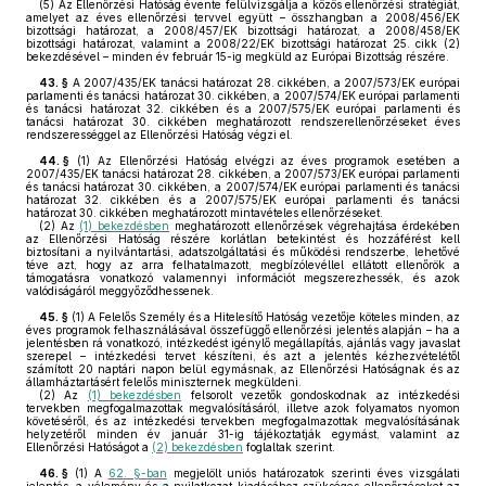
(5)
Az Ellenőrzési Hatóság évente felülvizsgálja a közös ellenőrzési stratégiát,
amelyet az éves ellenőrzési tervvel együtt – összhangban a 2008/456/EK
bizottsági határozat, a 2008/457/EK bizottsági határozat, a 2008/458/EK
bizottsági határozat, valamint a 2008/22/EK bizottsági határozat 25. cikk (2)
bekezdésével – minden év február 15-ig megküld az Európai Bizottság részére.
43. §
A 2007/435/EK tanácsi határozat 28. cikkében, a 2007/573/EK európai
parlamenti és tanácsi határozat 30. cikkében, a 2007/574/EK európai parlamenti
és tanácsi határozat 32. cikkében és a 2007/575/EK európai parlamenti és
tanácsi határozat 30. cikkében meghatározott rendszerellenőrzéseket éves
rendszerességgel az Ellenőrzési Hatóság végzi el.
44. §
(1)
Az Ellenőrzési Hatóság elvégzi az éves programok esetében a
2007/435/EK tanácsi határozat 28. cikkében, a 2007/573/EK európai parlamenti
és tanácsi határozat 30. cikkében, a 2007/574/EK európai parlamenti és tanácsi
határozat 32. cikkében és a 2007/575/EK európai parlamenti és tanácsi
határozat 30. cikkében meghatározott mintavételes ellenőrzéseket.
(2)
Az
(1) bekezdésben
meghatározott ellenőrzések végrehajtása érdekében
az Ellenőrzési Hatóság részére korlátlan betekintést és hozzáférést kell
biztosítani a nyilvántartási, adatszolgáltatási és működési rendszerbe, lehetővé
téve azt, hogy az arra felhatalmazott, megbízólevéllel ellátott ellenőrök a
támogatásra vonatkozó valamennyi információt megszerezhessék, és azok
valódiságáról meggyőződhessenek.
45. §
(1)
A Felelős Személy és a Hitelesítő Hatóság vezetője köteles minden, az
éves programok felhasználásával összefüggő ellenőrzési jelentés alapján – ha a
jelentésben rá vonatkozó, intézkedést igénylő megállapítás, ajánlás vagy javaslat
szerepel – intézkedési tervet készíteni, és azt a jelentés kézhezvételétől
számított 20 naptári napon belül egymásnak, az Ellenőrzési Hatóságnak és az
államháztartásért felelős miniszternek megküldeni.
(2)
Az
(1) bekezdésben
felsorolt vezetők gondoskodnak az intézkedési
tervekben megfogalmazottak megvalósításáról, illetve azok folyamatos nyomon
követéséről, és az intézkedési tervekben megfogalmazottak megvalósításának
helyzetéről minden év január 31-ig tájékoztatják egymást, valamint az
Ellenőrzési Hatóságot a
(2) bekezdésben
foglaltak szerint.
46. §
(1)
A
62. §-ban
megjelölt uniós határozatok szerinti éves vizsgálati