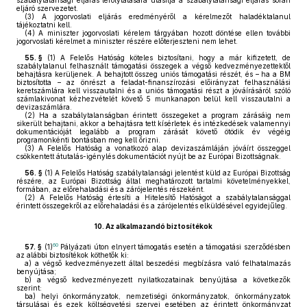
szabálytalansági eljárás lefolytatására utasítja a szabálytalansági eljárás során
eljáró szervezetet.
(3)
A jogorvoslati eljárás eredményéről a kérelmezőt haladéktalanul
tájékoztatni kell.
(4)
A miniszter jogorvoslati kérelem tárgyában hozott döntése ellen további
jogorvoslati kérelmet a miniszter részére előterjeszteni nem lehet.
55. §
(1)
A Felelős Hatóság köteles biztosítani, hogy a már kifizetett, de
szabálytalanul felhasznált támogatási összegek a végső kedvezményezettektől
behajtásra kerüljenek. A behajtott összeg uniós támogatási részét, és – ha a BM
biztosította – az önrészt a feladat-finanszírozási előirányzat felhasználási
keretszámlára kell visszautalni és a uniós támogatási részt a jóváírásáról szóló
számlakivonat kézhezvételét követő 5 munkanapon belül kell visszautalni a
devizaszámlára.
(2)
Ha a szabálytalanságban érintett összegeket a program zárásáig nem
sikerült behajtani, akkor a behajtásra tett kísérletek és intézkedések valamennyi
dokumentációját legalább a program zárását követő ötödik év végéig
programonkénti bontásban meg kell őrizni.
(3)
A Felelős Hatóság a vonatkozó alap devizaszámláján jóváírt összeggel
csökkentett átutalás-igénylés dokumentációt nyújt be az Európai Bizottságnak.
56. §
(1)
A Felelős Hatóság szabálytalansági jelentést küld az Európai Bizottság
részére, az Európai Bizottság által meghatározott tartalmi követelményekkel,
formában, az előrehaladási és a zárójelentés részeként.
(2)
A Felelős Hatóság értesíti a Hitelesítő Hatóságot a szabálytalansággal
érintett összegekről az előrehaladási és a zárójelentés elküldésével egyidejűleg.
10.
Az alkalmazandó biztosítékok
60
57. §
(1)
Pályázati úton elnyert támogatás esetén a támogatási szerződésben
az alábbi biztosítékok köthetők ki:
a)
a végső kedvezményezett által beszedési megbízásra való felhatalmazás
benyújtása;
b)
a végső kedvezményezett nyilatkozatainak benyújtása a következők
szerint:
ba)
helyi önkormányzatok, nemzetiségi önkormányzatok, önkormányzatok
társulásai és ezek költségvetési szervei esetében az érintett önkormányzat