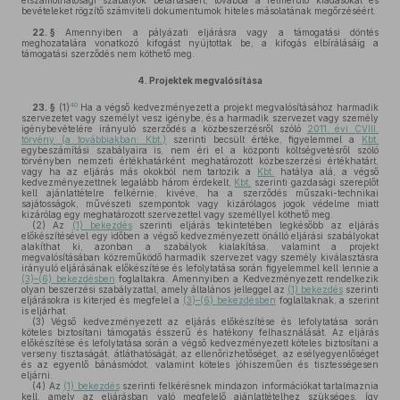
elszámolhatósági szabályok betartásáért, továbbá a felmerülő kiadásokat és
bevételeket rögzítő számviteli dokumentumok hiteles másolatának megőrzéséért.
22. §
Amennyiben a pályázati eljárásra vagy a támogatási döntés
meghozatalára vonatkozó kifogást nyújtottak be, a kifogás elbírálásáig a
támogatási szerződés nem köthető meg.
4.
Projektek megvalósítása
40
23. §
(1)
Ha a végső kedvezményezett a projekt megvalósításához harmadik
szervezetet vagy személyt vesz igénybe, és a harmadik szervezet vagy személy
igénybevételére irányuló szerződés a közbeszerzésről szóló
2011. évi CVIII.
törvény (a továbbiakban: Kbt.)
szerinti becsült értéke, figyelemmel a
Kbt.
egybeszámítási szabályaira is, nem éri el a központi költségvetésről szóló
törvényben nemzeti értékhatárként meghatározott közbeszerzési értékhatárt,
vagy ha az eljárás más okokból nem tartozik a
Kbt.
hatálya alá, a végső
kedvezményezettnek legalább három érdekelt,
Kbt.
szerinti gazdasági szereplőt
kell ajánlattételre felkérnie, kivéve, ha a szerződés műszaki-technikai
sajátosságok, művészeti szempontok vagy kizárólagos jogok védelme miatt
kizárólag egy meghatározott szervezettel vagy személlyel köthető meg.
(2)
Az
(1) bekezdés
szerinti eljárás tekintetében legkésőbb az eljárás
előkészítésével egy időben a végső kedvezményezett önálló eljárási szabályokat
alakíthat ki, azonban a szabályok kialakítása, valamint a projekt
megvalósításában közreműködő harmadik szervezet vagy személy kiválasztásra
irányuló eljárásának előkészítése és lefolytatása során figyelemmel kell lennie a
(3)–(6) bekezdésben
foglaltakra. Amennyiben a Kedvezményezett rendelkezik
olyan beszerzési szabályzattal, amely általános jelleggel az
(1) bekezdés
szerinti
eljárásokra is kiterjed és megfelel a
(3)–(6) bekezdésben
foglaltaknak, a szerint
is eljárhat.
(3)
Végső kedvezményezett az eljárás előkészítése és lefolytatása során
köteles biztosítani támogatás ésszerű és hatékony felhasználását. Az eljárás
előkészítése és lefolytatása során a végső kedvezményezett köteles biztosítani a
verseny tisztaságát, átláthatóságát, az ellenőrizhetőséget, az esélyegyenlőséget
és az egyenlő bánásmódot, valamint köteles jóhiszeműen és tisztességesen
eljárni.
(4)
Az
(1) bekezdés
szerinti felkérésnek mindazon információkat tartalmaznia
kell, amely az eljárásban való megfelelő ajánlattételhez szükséges, így