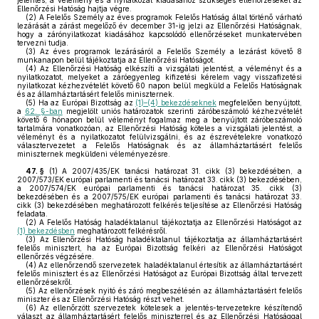
jelentés, a vélemény és a nyilatkozat kiadásához szükséges ellenőrzéseket az
Ellenőrzési Hatóság hajtja végre.
(2)
A Felelős Személy az éves programok Felelős Hatóság által történő várható
lezárását a zárást megelőző év december 31-ig jelzi az Ellenőrzési Hatóságnak,
hogy a zárónyilatkozat kiadásához kapcsolódó ellenőrzéseket munkatervében
tervezni tudja.
(3)
Az éves programok lezárásáról a Felelős Személy a lezárást követő 8
munkanapon belül tájékoztatja az Ellenőrzési Hatóságot.
(4)
Az Ellenőrzési Hatóság elkészíti a vizsgálati jelentést, a véleményt és a
nyilatkozatot, melyeket a záróegyenleg kifizetési kérelem vagy visszafizetési
nyilatkozat kézhezvételét követő 60 napon belül megküld a Felelős Hatóságnak
és az államháztartásért felelős miniszternek.
(5)
Ha az Európai Bizottság az
(1)–(4) bekezdéseknek
megfelelően benyújtott,
a
62. §-ban
megjelölt uniós határozatok szerinti záróbeszámoló kézhezvételét
követő 6 hónapon belül véleményt fogalmaz meg a benyújtott záróbeszámoló
tartalmára vonatkozóan, az Ellenőrzési Hatóság köteles a vizsgálati jelentést, a
véleményt és a nyilatkozatot felülvizsgálni, és az észrevételekre vonatkozó
választervezetet a Felelős Hatóságnak és az államháztartásért felelős
miniszternek megküldeni véleményezésre.
47. §
(1)
A 2007/435/EK tanácsi határozat 31. cikk (3) bekezdésében, a
2007/573/EK európai parlamenti és tanácsi határozat 33. cikk (3) bekezdésében,
a 2007/574/EK európai parlamenti és tanácsi határozat 35. cikk (3)
bekezdésében és a 2007/575/EK európai parlamenti és tanácsi határozat 33.
cikk (3) bekezdésében meghatározott felkérés teljesítése az Ellenőrzési Hatóság
feladata.
(2)
A Felelős Hatóság haladéktalanul tájékoztatja az Ellenőrzési Hatóságot az
(1) bekezdésben
meghatározott felkérésről.
(3)
Az Ellenőrzési Hatóság haladéktalanul tájékoztatja az államháztartásért
felelős minisztert, ha az Európai Bizottság felkéri az Ellenőrzési Hatóságot
ellenőrzés végzésére.
(4)
Az ellenőrzendő szervezetek haladéktalanul értesítik az államháztartásért
felelős minisztert és az Ellenőrzési Hatóságot az Európai Bizottság által tervezett
ellenőrzésekről.
(5)
Az ellenőrzések nyitó és záró megbeszélésén az államháztartásért felelős
miniszter és az Ellenőrzési Hatóság részt vehet.
(6)
Az ellenőrzött szervezetek kötelesek a jelentés-tervezetekre készítendő
választ az államháztartásért felelős miniszterrel és az Ellenőrzési Hatósággal