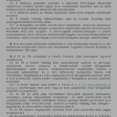
feltételeket.
(2)
A többéves projekttel szemben a pályázati felhívásban támasztott
valamennyi feltételt minden egyes évre vonatkozóan teljesíteni kell az adott
allokáció évére vonatkozó pályázati dokumentációban.
(3)
A többéves projekt az Alapok legfeljebb három éves program allokációját
érintheti.
(4)
A Felelős Hatóság kötelezettséget csak az Európai Bizottság által
jóváhagyott allokáció terhére vállal.
23
(5)
A támogatási szerződés évente kerül megkötésre, amelynek alkalmával
az előző év tapasztalatai alapján a projektet a végrehajtás objektív körülményeire
tekintettel felül kell vizsgálni. A felülvizsgálat eredményeképpen a projekt
újraértékelésre kerül, melynek eredményétől függően tervezett költségvetése és
indikátorai, valamint ezek alapján a tervezett támogatási összege módosíthatóak.
15. §
A benyújtott pályázatok értékelését a nyílt kiválasztási eljárás és a zárt
kétfordulós kiválasztási eljárás első fordulójában független Értékelő Bizottság (a
továbbiakban: ÉB) végzi.
16. §
(1)
Az ÉB működését a Felelős Személy által jóváhagyott ügyrend
szabályozza.
(2)
Az ÉB a Felelős Hatóság által meghatározott szakmai és pénzügyi
szempontok szerint, valamint a közpénzekből nyújtott támogatások
átláthatóságáról szóló törvény rendelkezéseinek megfelelően értékeli a
benyújtott pályázatokat, és a zárt kétfordulós kiválasztási eljárás első
fordulójában megállapítja az éves programba kerülő támogatható projektek körét,
a nyílt kiválasztási eljárás esetén megállapítja a támogatásra javasolt projektek
sorrendjét.
24
(3)
A Külső Határok Alap esetén a Fórum a
9. § (3) bekezdésének
b)
pontjával
összhangban dönt arról, hogy az éves programban mely támogatható
projektek szerepeljenek.
(4)
Az ÉB az adott alap tekintetében benyújtott pályázat elbírásához
szükséges szakmai tapasztalattal rendelkező – az adott szakterületet érintő
szabályozásban, feladatok ellátásában érdemi szerepet betöltő szervezetek és a
felügyeletet ellátó minisztériumok, valamint a Felelős Hatóság által delegált –
tagokból áll. Az ÉB elnökét a Felelős Személy jelöli ki.
(5)
Az ÉB ülésein megfigyelők vehetnek részt, akik észrevétel-tételi joggal
rendelkeznek.
(6)
Az értékelésben résztvevőket titoktartási kötelezettség terheli az értékelés