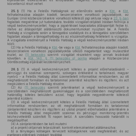
eljárásának előkészítését és lefolytatását magához vonhatja, vagy abban
közvetlenül részt vehet.
25. §
(1)
Ha a Felelős Hatóságnak az ellenőrzés során a
Kbt.
, a
Kbt.
felhatalmazása alapján kiadott, beszerzésekre vonatkozó jogszabályok, az
Európai Unió közbeszerzésekre vonatkozó kötelező jogi aktusa vagy a
23. §-ban
foglaltak megsértése jut tudomására, további vizsgálat céljából írásban felhívja a
végső kedvezményezettet, hogy a jogsértéssel kapcsolatos álláspontját fejtse ki,
illetve az álláspontját alátámasztó dokumentumokat nyújtson be. A Felelős
Hatóság a vizsgálata során a támogatási szabályok és a támogatási szerződében
foglaltak alapján a támogathatóság és az elszámolhatóság feltételeit is vizsgálja.
A vizsgálata eredményét a Felelős Hatóság a végső kedvezményezettel írásban
közli.
(2)
Ha a Felelős Hatóság a
Kbt.
-be vagy a
Kbt.
felhatalmazása alapján kiadott,
beszerzésekre vonatkozó jogszabályokba ütköző magatartást vagy mulasztást
észlel, az
(1) bekezdés
szerinti vizsgálat részeként vagy annak lezárását
követően, a
Kbt. 140. § (1) bekezdés
g)
pontja
alapján a Közbeszerzési
Döntőbizottság eljárását kezdeményezheti.
26. §
(1)
A végső kedvezményezett köteles a projekt előrehaladásáról –
pénzügyi és szakmai szempontú, szöveges értékelést is tartalmazó, magyar
nyelvű – a Felelős Hatóság által üzemeltetett informatikai rendszerben, az ott
meghatározott formában és tartalommal jelentést készíteni és rögzíteni, és azt
megküldeni a Felelős Hatóság részére.
(2)
Az
(1) bekezdés
szerinti jelentéseket a végső kedvezményezett a
szerződésben meghatározott gyakorisággal és a szerződésben meghatározott
határidőig köteles beküldeni azzal, hogy legalább negyedévente kötelező
jelentést küldeni.
(3)
A végső kedvezményezett köteles a Felelős Hatóság által üzemeltetett
informatikai rendszerben, az ott meghatározott formában és tartalommal
zárójelentést készíteni és rögzíteni az utolsó projekt előrehaladási jelentésére a
Felelős Hatóság által megküldött szakmai és pénzügyi monitoring-jelentés
kézhezvételétől számított 15 napon belül. A szerződés hosszabb határidőt is
megállapíthat.
(4)
A zárójelentésben be kell mutatni
a)
a projekt céljainak teljesülését, konkrét elemzésekkel alátámasztva;
b)
a tényleges költségek tervezett költségeknek való megfelelését, és az
esetleges eltérések indokait; továbbá