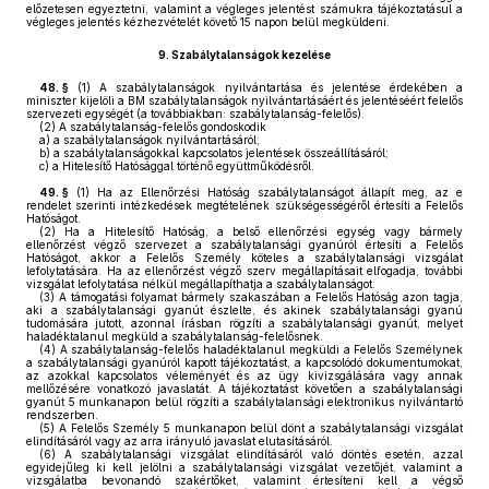
előzetesen egyeztetni, valamint a végleges jelentést számukra tájékoztatásul a
végleges jelentés kézhezvételét követő 15 napon belül megküldeni.
9.
Szabálytalanságok kezelése
48. §
(1)
A szabálytalanságok nyilvántartása és jelentése érdekében a
miniszter kijelöli a BM szabálytalanságok nyilvántartásáért és jelentéséért felelős
szervezeti egységét (a továbbiakban: szabálytalanság-felelős).
(2)
A szabálytalanság-felelős gondoskodik
a)
a szabálytalanságok nyilvántartásáról;
b)
a szabálytalanságokkal kapcsolatos jelentések összeállításáról;
c)
a Hitelesítő Hatósággal történő együttműködésről.
49. §
(1)
Ha az Ellenőrzési Hatóság szabálytalanságot állapít meg, az e
rendelet szerinti intézkedések megtételének szükségességéről értesíti a Felelős
Hatóságot.
(2)
Ha a Hitelesítő Hatóság, a belső ellenőrzési egység vagy bármely
ellenőrzést végző szervezet a szabálytalansági gyanúról értesíti a Felelős
Hatóságot, akkor a Felelős Személy köteles a szabálytalansági vizsgálat
lefolytatására. Ha az ellenőrzést végző szerv megállapításait elfogadja, további
vizsgálat lefolytatása nélkül megállapíthatja a szabálytalanságot.
(3)
A támogatási folyamat bármely szakaszában a Felelős Hatóság azon tagja,
aki a szabálytalansági gyanút észlelte, és akinek szabálytalansági gyanú
tudomására jutott, azonnal írásban rögzíti a szabálytalansági gyanút, melyet
haladéktalanul megküld a szabálytalanság-felelősnek.
(4)
A szabálytalanság-felelős haladéktalanul megküldi a Felelős Személynek
a szabálytalansági gyanúról kapott tájékoztatást, a kapcsolódó dokumentumokat,
az azokkal kapcsolatos véleményét és az ügy kivizsgálására vagy annak
mellőzésére vonatkozó javaslatát. A tájékoztatást követően a szabálytalansági
gyanút 5 munkanapon belül rögzíti a szabálytalansági elektronikus nyilvántartó
rendszerben.
(5)
A Felelős Személy 5 munkanapon belül dönt a szabálytalansági vizsgálat
elindításáról vagy az arra irányuló javaslat elutasításáról.
(6)
A szabálytalansági vizsgálat elindításáról való döntés esetén, azzal
egyidejűleg ki kell jelölni a szabálytalansági vizsgálat vezetőjét, valamint a
vizsgálatba bevonandó szakértőket, valamint értesíteni kell a végső