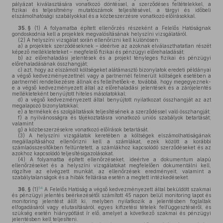
pályázat kiválasztására vonatkozó döntéssel, a szerződéses feltételekkel, a
fizikai és teljesítmény mutatószámok teljesítésével, a tárgyi és időbeli
elszámolhatósági szabályokkal és a közbeszerzésre vonatkozó előírásokkal.
35. §
(1)
A folyamatba épített ellenőrzés részeként a Felelős Hatóságnak
gondoskodnia kell a projektek megvalósításának helyszíni vizsgálatáról.
(2)
A helyszíni vizsgálat során ellenőrizni kell különösen:
a)
a projektek szerződéseknek – ideértve az azoknak elválaszthatatlan részét
képező mellékleteteket – megfelelő fizikai és pénzügyi előrehaladását;
b)
az előrehaladási jelentések és a projekt tényleges fizikai és pénzügyi
előrehaladásának összhangját;
c)
azt, hogy az elszámolt költségeket alátámasztó bizonylatok eredeti példányai
a végső kedvezményezettnél vagy a partnernél felmerült költségek esetében a
partnernél rendelkezésre állnak és fellelhetőek-e, továbbá, hogy megegyeznek-
e a végső kedvezményezett által az előrehaladási jelentések és a zárójelentés
mellékleteként benyújtott hiteles másolatokkal;
d)
a végső kedvezményezett által benyújtott nyilatkozat összhangját az azt
megalapozó bizonylatokkal;
e)
a termékek és szolgáltatások teljesítésének a szerződéssel való összhangját;
f)
a nyilvánosságra és tájékoztatásra vonatkozó uniós szabályok betartását;
valamint
g)
a közbeszerzésekre vonatkozó előírások betartását.
(3)
A helyszíni vizsgálatok keretében a költségek elszámolhatóságának
megállapításához ellenőrizni kell a számlákat, ezek között a korábbi
számlaösszesítőkben feltüntetett, a számlákhoz kapcsolódó szerződéseket és az
azokhoz kapcsolódó teljesítésigazolásokat.
(4)
A folyamatba épített ellenőrzéseket, ideértve a dokumentum alapú
ellenőrzéseket és a helyszíni vizsgálatokat megfelelően dokumentálni kell,
rögzítve az elvégzett munkát, az ellenőrzések eredményeit, valamint a
szabálytalanságok és a hibák feltárása esetén a megtett intézkedéseket.
54
36. §
(1)
A Felelős Hatóság a végső kedvezményezett által beküldött szakmai
és pénzügyi jelentés beérkezésétől számított 45 napon belül monitoring lapot és
monitoring jelentést állít ki, melyben nyilatkozik a jelentésben foglaltak
elfogadásáról vagy elutasításáról, egyes kifizetési tételek felfüggesztéséről, és
szükség esetén hiánypótlást ír elő, amelyet a következő szakmai és pénzügyi
jelentésben kell teljesíteni.