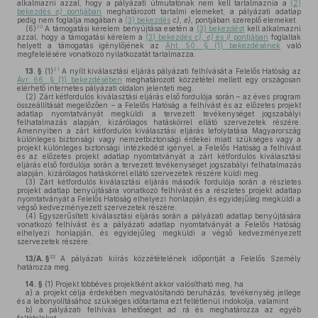
alkalmazni azzal, hogy a pályázati útmutatónak nem kell tartalmaznia a
(2)
bekezdés
e)
pontjában
meghatározott tartalmi elemeket, a pályázati adatlap
pedig nem foglalja magában a
(3) bekezdés
c), e),
pontjában szereplő elemeket.
20
(6)
A támogatási kérelem benyújtása esetén a
(3) bekezdést
kell alkalmazni
azzal, hogy a támogatási kérelem a
(3) bekezdés
c), e)
és
i)
pontjában
foglaltak
helyett a támogatás igénylőjének az
Áht. 50. § (1) bekezdésének
való
megfelelésére vonatkozó nyilatkozatát tartalmazza.
21
13. §
(1)
A nyílt kiválasztási eljárás pályázati felhívását a Felelős Hatóság az
Ávr. 66. § (1) bekezdésében
meghatározott közzététel mellett egy országosan
elérhető internetes pályázati oldalon jelenteti meg.
(2)
Zárt kétfordulós kiválasztási eljárás első fordulója során – az éves program
összeállítását megelőzően – a Felelős Hatóság a felhívást és az előzetes projekt
adatlap nyomtatványát megküldi a tervezett tevékenységet jogszabályi
felhatalmazás alapján, kizárólagos hatáskörrel ellátó szervezetek részére.
Amennyiben a zárt kétfordulós kiválasztási eljárás lefolytatása Magyarország
különleges biztonsági vagy nemzetbiztonsági érdekei miatt szükséges vagy a
projekt különleges biztonsági intézkedést igényel, a Felelős Hatóság a felhívást
és az előzetes projekt adatlap nyomtatványát a zárt kétfordulós kiválasztási
eljárás első fordulója során a tervezett tevékenységet jogszabályi felhatalmazás
alapján, kizárólagos hatáskörrel ellátó szervezetek részére küldi meg.
(3)
Zárt kétfordulós kiválasztási eljárás második fordulója során a részletes
projekt adatlap benyújtására vonatkozó felhívást és a részletes projekt adatlap
nyomtatványát a Felelős Hatóság elhelyezi honlapján, és egyidejűleg megküldi a
végső kedvezményezett szervezetek részére.
(4)
Egyszerűsített kiválasztási eljárás során a pályázati adatlap benyújtására
vonatkozó felhívást és a pályázati adatlap nyomtatványát a Felelős Hatóság
elhelyezi honlapján, és egyidejűleg megküldi a végső kedvezményezett
szervezetek részére.
22
13/A. §
A pályázati kiírás közzétételének időpontját a Felelős Személy
határozza meg.
14. §
(1)
Projekt többéves projektként akkor valósítható meg, ha
a)
a projekt célja érdekében megvalósítandó beruházás, tevékenység jellege
és a lebonyolításához szükséges időtartama ezt feltétlenül indokolja, valamint
b)
a pályázati felhívás lehetőséget ad rá és meghatározza az egyéb