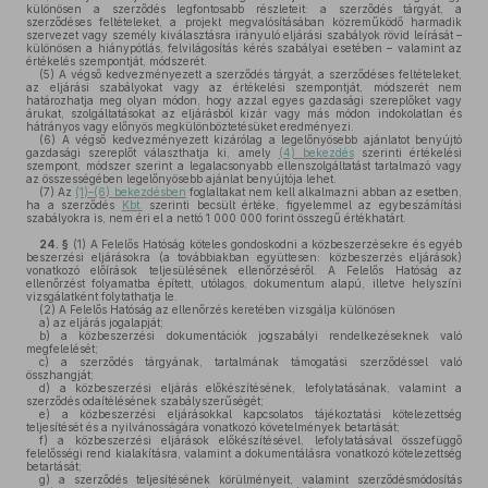
különösen a szerződés legfontosabb részleteit: a szerződés tárgyát, a
szerződéses feltételeket, a projekt megvalósításában közreműködő harmadik
szervezet vagy személy kiválasztásra irányuló eljárási szabályok rövid leírását –
különösen a hiánypótlás, felvilágosítás kérés szabályai esetében – valamint az
értékelés szempontját, módszerét.
(5)
A végső kedvezményezett a szerződés tárgyát, a szerződéses feltételeket,
az eljárási szabályokat vagy az értékelési szempontját, módszerét nem
határozhatja meg olyan módon, hogy azzal egyes gazdasági szereplőket vagy
árukat, szolgáltatásokat az eljárásból kizár vagy más módon indokolatlan és
hátrányos vagy előnyös megkülönböztetésüket eredményezi.
(6)
A végső kedvezményezett kizárólag a legelőnyösebb ajánlatot benyújtó
gazdasági szereplőt választhatja ki, amely
(4) bekezdés
szerinti értékelési
szempont, módszer szerint a legalacsonyabb ellenszolgáltatást tartalmazó vagy
az összességében legelőnyösebb ajánlat benyújtója lehet.
(7)
Az
(1)–(6) bekezdésben
foglaltakat nem kell alkalmazni abban az esetben,
ha a szerződés
Kbt.
szerinti becsült értéke, figyelemmel az egybeszámítási
szabályokra is, nem éri el a nettó 1 000 000 forint összegű értékhatárt.
24. §
(1)
A Felelős Hatóság köteles gondoskodni a közbeszerzésekre és egyéb
beszerzési eljárásokra (a továbbiakban együttesen: közbeszerzés eljárások)
vonatkozó előírások teljesülésének ellenőrzéséről. A Felelős Hatóság az
ellenőrzést folyamatba épített, utólagos, dokumentum alapú, illetve helyszíni
vizsgálatként folytathatja le.
(2)
A Felelős Hatóság az ellenőrzés keretében vizsgálja különösen
a)
az eljárás jogalapját;
b)
a közbeszerzési dokumentációk jogszabályi rendelkezéseknek való
megfelelését;
c)
a szerződés tárgyának, tartalmának támogatási szerződéssel való
összhangját;
d)
a közbeszerzési eljárás előkészítésének, lefolytatásának, valamint a
szerződés odaítélésének szabályszerűségét;
e)
a közbeszerzési eljárásokkal kapcsolatos tájékoztatási kötelezettség
teljesítését és a nyilvánosságára vonatkozó követelmények betartását;
f)
a közbeszerzési eljárások előkészítésével, lefolytatásával összefüggő
felelősségi rend kialakításra, valamint a dokumentálásra vonatkozó kötelezettség
betartását;
g)
a szerződés teljesítésének körülményeit, valamint szerződésmódosítás