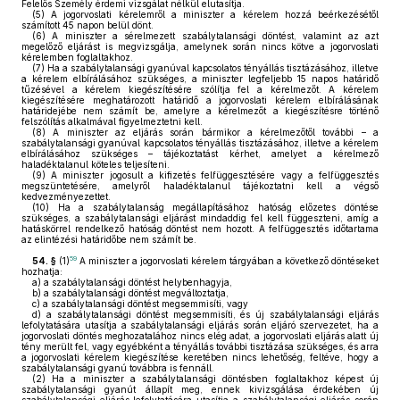
Felelős Személy érdemi vizsgálat nélkül elutasítja.
(5)
A jogorvoslati kérelemről a miniszter a kérelem hozzá beérkezésétől
számított 45 napon belül dönt.
(6)
A miniszter a sérelmezett szabálytalansági döntést, valamint az azt
megelőző eljárást is megvizsgálja, amelynek során nincs kötve a jogorvoslati
kérelemben foglaltakhoz.
(7)
Ha a szabálytalansági gyanúval kapcsolatos tényállás tisztázásához, illetve
a kérelem elbírálásához szükséges, a miniszter legfeljebb 15 napos határidő
tűzésével a kérelem kiegészítésére szólítja fel a kérelmezőt. A kérelem
kiegészítésére meghatározott határidő a jogorvoslati kérelem elbírálásának
határidejébe nem számít be, amelyre a kérelmezőt a kiegészítésre történő
felszólítás alkalmával figyelmeztetni kell.
(8)
A miniszter az eljárás során bármikor a kérelmezőtől további – a
szabálytalansági gyanúval kapcsolatos tényállás tisztázásához, illetve a kérelem
elbírálásához szükséges – tájékoztatást kérhet, amelyet a kérelmező
haladéktalanul köteles teljesíteni.
(9)
A miniszter jogosult a kifizetés felfüggesztésére vagy a felfüggesztés
megszüntetésére, amelyről haladéktalanul tájékoztatni kell a végső
kedvezményezettet.
(10)
Ha a szabálytalanság megállapításához hatóság előzetes döntése
szükséges, a szabálytalansági eljárást mindaddig fel kell függeszteni, amíg a
hatáskörrel rendelkező hatóság döntést nem hozott. A felfüggesztés időtartama
az elintézési határidőbe nem számít be.
59
54. §
(1)
A miniszter a jogorvoslati kérelem tárgyában a következő döntéseket
hozhatja:
a)
a szabálytalansági döntést helybenhagyja,
b)
a szabálytalansági döntést megváltoztatja,
c)
a szabálytalansági döntést megsemmisíti, vagy
d)
a szabálytalansági döntést megsemmisíti, és új szabálytalansági eljárás
lefolytatására utasítja a szabálytalansági eljárás során eljáró szervezetet, ha a
jogorvoslati döntés meghozatalához nincs elég adat, a jogorvoslati eljárás alatt új
tény merült fel, vagy egyébként a tényállás további tisztázása szükséges, és arra
a jogorvoslati kérelem kiegészítése keretében nincs lehetőség, feltéve, hogy a
szabálytalansági gyanú továbbra is fennáll.
(2)
Ha a miniszter a szabálytalansági döntésben foglaltakhoz képest új
szabálytalansági gyanút állapít meg, ennek kivizsgálása érdekében új