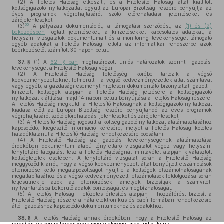
(2)
A Felelős Hatóság elkészíti, és a Hitelesítő Hatóság által kiállított
költségigazoló nyilatkozattal együtt az Európai Bizottság részére benyújtja az
éves programok végrehajtásáról szóló előrehaladási jelentéseket és
zárójelentéseket.
55
(3)
A pályázati dokumentációt, a támogatási szerződést, az
(1) és (2)
bekezdésben
foglalt jelentéseket, a kifizetésekkel kapcsolatos adatokat, a
helyszíni vizsgálatok dokumentumait és a monitoring tevékenységet támogató
egyéb adatokat a Felelős Hatóság feltölti az informatikai rendszerbe azok
beérkezésétől számított 30 napon belül.
37. §
(1)
A
62. §-ban
meghatározott uniós határozatok szerinti igazolási
tevékenységet a Hitelesítő Hatóság végzi.
(2)
A Hitelesítő Hatóság felelősségi körébe tartozik a végső
kedvezményezetteknél felmerült – a végső kedvezményezettek által számlával
vagy egyéb, a gazdasági eseményt hitelesen dokumentáló bizonylattal igazolt –
kifizetett költségek alapján a Felelős Hatóság jelzésére a költségigazoló
nyilatkozat kiállítása, majd 14 napon belüli benyújtása a Felelős Hatóság részére.
A Felelős Hatóság megküldi a Hitelesítő Hatóságnak a költségigazoló nyilatkozat
kiadása előtt az Európai Bizottság részére benyújtandó, az éves programok
végrehajtásáról szóló előrehaladási jelentéseket és zárójelentéseket.
(3)
A Hitelesítő Hatóság jogosult a költségigazoló nyilatkozat alátámasztásához
kapcsolódó, kiegészítő információ kérésére, melyet a Felelős Hatóság köteles
haladéktalanul a Hitelesítő Hatóság rendelkezésére bocsátani.
(4)
A Hitelesítő Hatóság az igazolási tevékenységének alátámasztása
érdekében dokumentum alapú tényfeltáró vizsgálatot végez vagy helyszíni
tényfeltáró látogatást tesz a Felelős Hatóságnál mintavétel alapján kiválasztott
költségtételek esetében. A tényfeltáró vizsgálat során a Hitelesítő Hatóság
meggyőződik arról, hogy a végső kedvezményezett által benyújtott elszámolások
ellenőrzése kellő megalapozottságot nyújt-e a költségek elszámolhatóságának
megállapításához és a végső kedvezményezetti elszámolások feldolgozása során
teljesülnek-e azok az ellenőrzések, amelyek biztosítják a számviteli
nyilvántartásba bekerülő adatok pontosságát és megbízhatóságát.
(5)
A Felelős Hatóság – előzetes értesítés alapján – hozzáférést biztosít a
Hitelesítő Hatóság részére a nála elektronikus és papír formában rendelkezésre
álló, igazoláshoz kapcsolódó dokumentumokhoz és adatokhoz.
38. §
A Felelős Hatóság annak érdekében, hogy a Hitelesítő Hatóság az