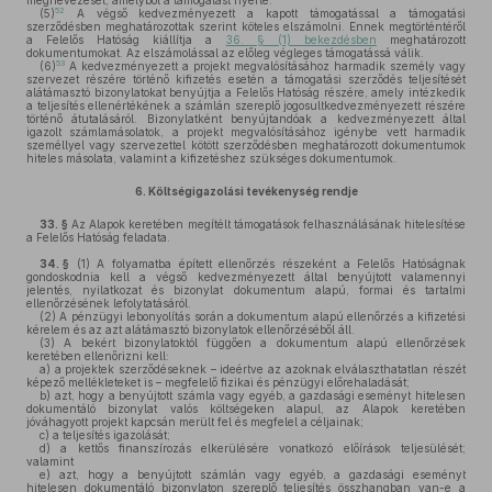
megnevezését, amelyből a támogatást nyerte.
52
(5)
A végső kedvezményezett a kapott támogatással a támogatási
szerződésben meghatározottak szerint köteles elszámolni. Ennek megtörténtéről
a Felelős Hatóság kiállítja a
36. § (1) bekezdésben
meghatározott
dokumentumokat. Az elszámolással az előleg végleges támogatássá válik.
53
(6)
A kedvezményezett a projekt megvalósításához harmadik személy vagy
szervezet részére történő kifizetés esetén a támogatási szerződés teljesítését
alátámasztó bizonylatokat benyújtja a Felelős Hatóság részére, amely intézkedik
a teljesítés ellenértékének a számlán szereplő jogosultkedvezményezett részére
történő átutalásáról. Bizonylatként benyújtandóak a kedvezményezett által
igazolt számlamásolatok, a projekt megvalósításához igénybe vett harmadik
személlyel vagy szervezettel kötött szerződésben meghatározott dokumentumok
hiteles másolata, valamint a kifizetéshez szükséges dokumentumok.
6.
Költségigazolási tevékenység rendje
33. §
Az Alapok keretében megítélt támogatások felhasználásának hitelesítése
a Felelős Hatóság feladata.
34. §
(1)
A folyamatba épített ellenőrzés részeként a Felelős Hatóságnak
gondoskodnia kell a végső kedvezményezett által benyújtott valamennyi
jelentés, nyilatkozat és bizonylat dokumentum alapú, formai és tartalmi
ellenőrzésének lefolytatásáról.
(2)
A pénzügyi lebonyolítás során a dokumentum alapú ellenőrzés a kifizetési
kérelem és az azt alátámasztó bizonylatok ellenőrzéséből áll.
(3)
A bekért bizonylatoktól függően a dokumentum alapú ellenőrzések
keretében ellenőrizni kell:
a)
a projektek szerződéseknek – ideértve az azoknak elválaszthatatlan részét
képező mellékleteket is – megfelelő fizikai és pénzügyi előrehaladását;
b)
azt, hogy a benyújtott számla vagy egyéb, a gazdasági eseményt hitelesen
dokumentáló bizonylat valós költségeken alapul, az Alapok keretében
jóváhagyott projekt kapcsán merült fel és megfelel a céljainak;
c)
a teljesítés igazolását;
d)
a kettős finanszírozás elkerülésére vonatkozó előírások teljesülését;
valamint
e)
azt, hogy a benyújtott számlán vagy egyéb, a gazdasági eseményt
hitelesen dokumentáló bizonylaton szereplő teljesítés összhangban van-e a