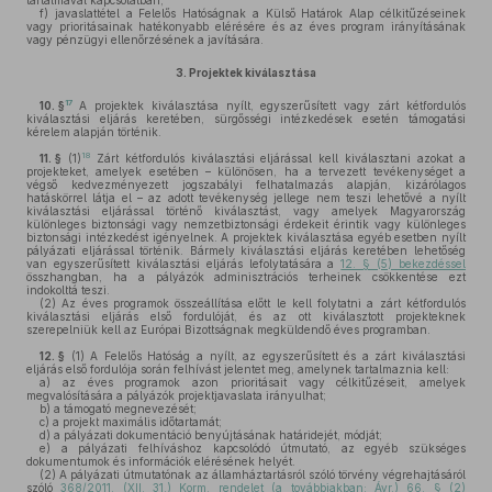
tartalmával kapcsolatban;
f)
javaslattétel a Felelős Hatóságnak a Külső Határok Alap célkitűzéseinek
vagy prioritásainak hatékonyabb elérésére és az éves program irányításának
vagy pénzügyi ellenőrzésének a javítására.
3.
Projektek kiválasztása
17
10. §
A projektek kiválasztása nyílt, egyszerűsített vagy zárt kétfordulós
kiválasztási eljárás keretében, sürgősségi intézkedések esetén támogatási
kérelem alapján történik.
18
11. §
(1)
Zárt kétfordulós kiválasztási eljárással kell kiválasztani azokat a
projekteket, amelyek esetében – különösen, ha a tervezett tevékenységet a
végső kedvezményezett jogszabályi felhatalmazás alapján, kizárólagos
hatáskörrel látja el – az adott tevékenység jellege nem teszi lehetővé a nyílt
kiválasztási eljárással történő kiválasztást, vagy amelyek Magyarország
különleges biztonsági vagy nemzetbiztonsági érdekeit érintik vagy különleges
biztonsági intézkedést igényelnek. A projektek kiválasztása egyéb esetben nyílt
pályázati eljárással történik. Bármely kiválasztási eljárás keretében lehetőség
van egyszerűsített kiválasztási eljárás lefolytatására a
12. § (5) bekezdéssel
összhangban, ha a pályázók adminisztrációs terheinek csökkentése ezt
indokolttá teszi.
(2)
Az éves programok összeállítása előtt le kell folytatni a zárt kétfordulós
kiválasztási eljárás első fordulóját, és az ott kiválasztott projekteknek
szerepelniük kell az Európai Bizottságnak megküldendő éves programban.
12. §
(1)
A Felelős Hatóság a nyílt, az egyszerűsített és a zárt kiválasztási
eljárás első fordulója során felhívást jelentet meg, amelynek tartalmaznia kell:
a)
az éves programok azon prioritásait vagy célkitűzéseit, amelyek
megvalósítására a pályázók projektjavaslata irányulhat;
b)
a támogató megnevezését;
c)
a projekt maximális időtartamát;
d)
a pályázati dokumentáció benyújtásának határidejét, módját;
e)
a pályázati felhíváshoz kapcsolódó útmutató, az egyéb szükséges
dokumentumok és információk elérésének helyét.
(2)
A pályázati útmutatónak az államháztartásról szóló törvény végrehajtásáról
szóló
368/2011. (XII. 31.) Korm. rendelet (a továbbiakban: Ávr.) 66. § (2)