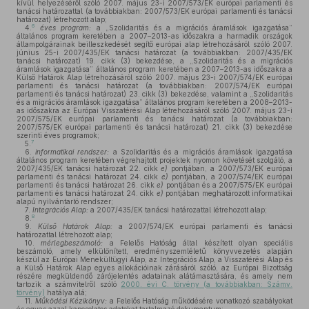
kívül helyezéséről szóló 2007. május 23-i 2007/573/EK európai parlamenti és
tanácsi határozattal (a továbbiakban: 2007/573/EK európai parlamenti és tanácsi
határozat) létrehozott alap;
6
4.
éves program:
a „Szolidaritás és a migrációs áramlások igazgatása”
általános program keretében a 2007–2013-as időszakra a harmadik országok
állampolgárainak beilleszkedését segítő európai alap létrehozásáról szóló 2007.
június 25-i 2007/435/EK tanácsi határozat (a továbbiakban: 2007/435/EK
tanácsi határozat) 19. cikk (3) bekezdése, a „Szolidaritás és a migrációs
áramlások igazgatása” általános program keretében a 2007–2013-as időszakra a
Külső Határok Alap létrehozásáról szóló 2007. május 23-i 2007/574/EK európai
parlamenti és tanácsi határozat (a továbbiakban: 2007/574/EK európai
parlamenti és tanácsi határozat) 23. cikk (3) bekezdése, valamint a „Szolidaritás
és a migrációs áramlások igazgatása” általános program keretében a 2008–2013-
as időszakra az Európai Visszatérési Alap létrehozásáról szóló 2007. május 23-i
2007/575/EK európai parlamenti és tanácsi határozat (a továbbiakban:
2007/575/EK európai parlamenti és tanácsi határozat) 21. cikk (3) bekezdése
szerinti éves programok;
7
5.
6.
informatikai rendszer:
a Szolidaritás és a migrációs áramlások igazgatása
általános program keretében végrehajtott projektek nyomon követését szolgáló, a
2007/435/EK tanácsi határozat 22. cikk
e)
pontjában, a 2007/573/EK európai
parlamenti és tanácsi határozat 24. cikk
e)
pontjában, a 2007/574/EK európai
parlamenti és tanácsi határozat 26. cikk
e)
pontjában és a 2007/575/EK európai
parlamenti és tanácsi határozat 24. cikk
e)
pontjában meghatározott informatikai
alapú nyilvántartó rendszer;
7.
Integrációs Alap:
a 2007/435/EK tanácsi határozattal létrehozott alap;
8
8.
9.
Külső Határok Alap:
a 2007/574/EK európai parlamenti és tanácsi
határozattal létrehozott alap;
10.
mérlegbeszámoló:
a Felelős Hatóság által készített olyan speciális
beszámoló, amely elkülönített, eredményszemléletű könyvvezetés alapján
készül az Európai Menekültügyi Alap, az Integrációs Alap, a Visszatérési Alap és
a Külső Határok Alap egyes allokációinak zárásáról szóló, az Európai Bizottság
részére megküldendő zárójelentés adatainak alátámasztására, és amely nem
tartozik a számvitelről szóló
2000. évi C. törvény (a továbbiakban: Számv.
törvény)
hatálya alá;
11.
Működési Kézikönyv:
a Felelős Hatóság működésére vonatkozó szabályokat