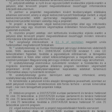
és egyes azzal kapcsolatos adatokat tartalmazó dokumentum;
12.
pályázati adatlap:
a nyílt és az egyszerűsített kiválasztási eljárás esetén a
pályázó által tervezett projekt megvalósításával összefüggő információkra
kiterjedő dokumentum;
13.
partner:
a projekttel megvalósítani kívánt tevékenységek ellátására
alkalmas szervezet, amely a végső kedvezményezett felelőssége mellett, a végső
kedvezményezettel kötött partnerségi megállapodás alapján a végső
kedvezményezettel közösen valósítja meg a projektet;
14.
projekt:
a támogatások végső kedvezményezettjei által egy intézkedés
egészének vagy egy részének végrehajtása érdekében felvonultatott egyedi,
gyakorlati eszközök;
15.
részletes projekt adatlap:
zárt kétfordulós kiválasztási eljárás esetén a
pályázó által tervezett projekt megvalósításával összefüggő minden releváns
információra kiterjedő dokumentum;
9
15a.
sürgősségi intézkedések:
a
62. §
a)
pontjában
megjelölt uniós
határozatban meghatározott fellépések.
10
16.
szabálytalanság:
az Európai Közösségek pénzügyi érdekeinek védelméről
szóló, 1995. december 18-i 2988/95/EK EURATOM rendelet 1. cikk (2)
bekezdésében foglaltak, továbbá a jogszabályok előírásainak, a támogatási
szerződésben a felek által vállalt kötelezettségeknek a megsértése, amelyek
eredményeképpen Magyarország pénzügyi érdekei sérülnek vagy sérülhetnek;
17.
szabálytalansági elektronikus nyilvántartó rendszer:
a Szolidaritás és a
migrációs áramlások igazgatása általános program keretében végrehajtott
projekteket érintő szabálytalanságokkal kapcsolatos adatokat tartalmazó
informatikai alapú nyilvántartó rendszer;
18.
szabálytalansági gyanú:
bármilyen adat vagy információ, amely
szabálytalanság elkövetésére utal;
19.
tartaléklista:
a pályázati kiírás alapján támogatásra javasolható, azonban az
adott pályázati kiírásban rendelkezésre álló forrás terhére – annak kimerülése
miatt – már nem támogatható projektek listája;
11
20.
21.
többéves program:
a 2007/573/EK európai parlamenti és tanácsi határozat
18. cikk (1) bekezdése, a 2007/575/EK európai parlamenti és tanácsi határozat
19. cikk (1) bekezdése, a 2007/574/EK európai parlamenti és tanácsi határozat
21. cikk (1) bekezdése, továbbá a 2007/435/EK tanácsi határozat 17. cikk (1)
bekezdése szerinti program;
22.
végső kedvezményezett:
a projekt megvalósításáért felelős szervezet;
23.
Visszatérési Alap:
a 2007/575/EK európai parlamenti és tanácsi