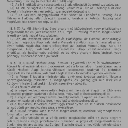
Monitoring Bizottság (a továbbiakban: MB) végzi.
(2)
Az MB működésének alapelveit az általa elfogadott ügyrend szabályozza.
(3)
Az MB-be tagot a Felelős Hatóság, valamint a Felelős Személy által erre
felkért miniszterek és nemzetközi szervezetek delegálnak.
16
(4)
Az MB-ben megfigyelőként részt vehet az Ellenőrzési Hatóság és a
Hitelesítő Hatóság által delegált személy, továbbá a Felelős Hatóság által
meghívott más szervezet képviselője.
8. §
(1)
Az MB áttekinti az éves program célkitűzéseinek vagy prioritásainak
megvalósulását és javaslatot tesz az Európai Bizottság részére megküldendő
jelentések tartalmával kapcsolatban.
(2)
Az MB javaslatot tehet a Felelős Hatóságnak az Európai Menekültügyi
Alap, az Integrációs Alap, valamint a Visszatérési Alap hazai felhasználásának
olyan felülvizsgálatára, amely elősegítheti az Európai Menekültügyi Alap, az
Integrációs Alap, valamint a Visszatérési Alap célkitűzéseinek vagy
prioritásainak hatékonyabb elérését és az éves program irányításának vagy
pénzügyi ellenőrzésének a javítását.
9. §
(1)
A Külső Határok Alap Tárcaközi Egyeztető Fórum (a továbbiakban:
Fórum) létrehozásának és működésének célja a folyamatos információáramlás, a
Külső Határok Alap felhasználásával kapcsolatos szakmai és technikai
egyeztetések biztosítása, valamint a fejlesztések folyamatos nyomon követése.
(2)
A Fórum 5 tagját a miniszter által elnökként, továbbá tagként, illetve a
nemzetgazdasági miniszter, a közigazgatási és igazságügyi miniszter és a
külügyminiszter által tagként kijelölt személyek alkotják.
(3)
A Fórum feladatai:
a)
a végső kedvezményezettek fejlesztési javaslatai alapján a több éves
fejlesztési program szakmai előkészítése, megvitatása és összehangolása;
b)
a végső kedvezményezettek projektjavaslatai alapján az éves fejlesztési
programok szakmai előkészítése, megvitatása és összehangolása;
c)
a fejlesztési tervekkel összefüggő kormányzati és miniszteri hatáskörbe
tartozó döntések megfogalmazása, előkészítése;
d)
a Külső Határok Alap terhére megvalósuló fejlesztések végrehajtásának
folyamatos nyomon követése;
e)
az előrehaladási és a zárójelentés megküldése előtt az éves program
célkitűzéseinek vagy prioritásainak tükrében a projektek megvalósulásának
áttekintése és javaslattétel az Európai Bizottság részére megküldendő jelentések