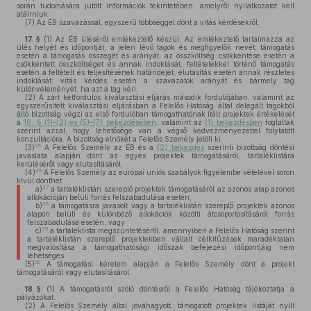
során tudomására jutott információk tekintetében, amelyről nyilatkozatot kell
aláírniuk.
(7)
Az ÉB szavazással, egyszerű többséggel dönt a vitás kérdésekről.
17. §
(1)
Az ÉB üléséről emlékeztető készül. Az emlékeztető tartalmazza az
ülés helyét és időpontját; a jelen lévő tagok és megfigyelők nevét; támogatás
esetén a támogatás összegét és arányát, az összköltség csökkentése esetén a
csökkentett összköltséget és annak indoklását, feltételekkel történő támogatás
esetén a feltételt és teljesítésének határidejét, elutasítás esetén annak részletes
indoklását; vitás kérdés esetén a szavazatok arányát és bármely tag
különvéleményét, ha azt a tag kéri.
(2)
A zárt kétfordulós kiválasztási eljárás második fordulójában, valamint az
egyszerűsített kiválasztási eljárásban a Felelős Hatóság által delegált tagokból
álló bizottság végzi az első fordulóban támogathatónak ítélt projektek értékelését
a
16. § (1)–(2) és (5)–(7) bekezdésében
, valamint az
(1) bekezdésben
foglaltak
szerint azzal, hogy lehetősége van a végső kedvezményezettel folytatott
konzultációra. A bizottság elnökét a Felelős Személy jelöli ki.
25
(3)
A Felelős Személy az ÉB és a
(2) bekezdés
szerinti bizottság döntési
javaslata alapján dönt az egyes projektek támogatásáról, tartaléklistára
kerüléséről vagy elutasításáról.
26
(4)
A Felelős Személy az európai uniós szabályok figyelembe vételével soron
kívül dönthet
27
a)
a tartaléklistán szereplő projektek támogatásáról az azonos alap azonos
allokációján belüli forrás felszabadulása esetén,
28
b)
a támogatásra javasolt vagy a tartaléklistán szereplő projektek azonos
alapon belüli és különböző allokációk közötti átcsoportosításáról forrás
felszabadulása esetén, vagy
29
c)
a tartaléklista megszüntetéséről, amennyiben a Felelős Hatóság szerint
a tartaléklistán szereplő projektekben vállalt célkitűzések maradéktalan
megvalósítása a támogathatósági időszak befejezési időpontjáig nem
lehetséges.
30
(5)
A támogatási kérelem alapján a Felelős Személy dönt a projekt
támogatásáról vagy elutasításáról.
18. §
(1)
A támogatásról szóló döntésről a Felelős Hatóság tájékoztatja a
pályázókat.
(2)
A Felelős Személy által jóváhagyott, támogatott projektek listáját nyílt