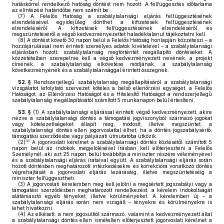
hatáskörrel rendelkező hatóság döntést nem hozott. A felfüggesztés időtartama
az elintézési határidőbe nem számít be.
(7)
A Felelős Hatóság a szabálytalansági eljárás felfüggesztésének
elrendelésével egyidejűleg dönthet a kifizetések felfüggesztésének
elrendeléséről. A kifizetések felfüggesztésének elrendeléséről és
megszüntetéséről a végső kedvezményezettet haladéktalanul tájékoztatni kell.
(8)
A döntést követő 30 napon belül a Felelős Hatóság honlapján közzéteszi – a
hozzájárulással nem érintett személyes adatok kivételével – a szabálytalansági
eljárásban hozott, szabálytalanság megtörténtét megállapító döntéseket. A
közzétételben szerepelnie kell a végső kedvezményezett nevének, a projekt
címének, a szabálytalanság elkövetése módjának, a szabálytalanság
következményének és a szabálytalansággal érintett összegnek.
52. §
Rendszerjellegű szabálytalanság megállapításáról a szabálytalansági
vizsgálatot lefolytató szervezet köteles a belső ellenőrzési egységet, a Felelős
Hatóságot, az Ellenőrzési Hatóságot és a Hitelesítő Hatóságot a rendszerjellegű
szabálytalanság megállapításától számított 5 munkanapon belül értesíteni.
53. §
(1)
A szabálytalansági eljárással érintett végső kedvezményezett, akire
nézve a szabálytalansági döntés a támogatási jogviszonyból származó jogokat
vagy kötelezettségeket állapít meg, módosít, illetve megszüntet, a
szabálytalansági döntés ellen jogorvoslattal élhet, ha a döntés jogszabálysértő,
támogatási szerződésbe vagy pályázati útmutatóba ütközik.
58
(2)
A jogorvoslati kérelmet a szabálytalansági döntés közlésétől számított 5
napon belül az indokok megjelölésével írásban kell előterjeszteni a Felelős
Személynél, aki azt 25 napon belül továbbítja a miniszter részére véleményével
és a szabálytalansági eljárás irataival együtt. A szabálytalansági eljárás során
hozott döntésben meghatározott intézkedésekre és korrekcióra vonatkozó döntés
végrehajtását a jogorvoslati eljárás lezárásáig, illetve megszüntetéséig a
miniszter felfüggesztheti.
(3)
A jogorvoslati kérelemben meg kell jelölni a megsértett jogszabályi vagy a
támogatási szerződésben meghatározott rendelkezést, a kérelem indokoltságát
alátámasztó egyéb tényeket, illetve körülményeket. A kérelemben új – a
szabálytalansági eljárás során nem vizsgált – tényekre és körülményekre is
lehet hivatkozni.
(4)
Az elkésett, a nem jogosulttól származó, valamint a kedvezményezett által
a szabálytalansági döntés ellen ismételten előterjesztett jogorvoslati kérelmet a