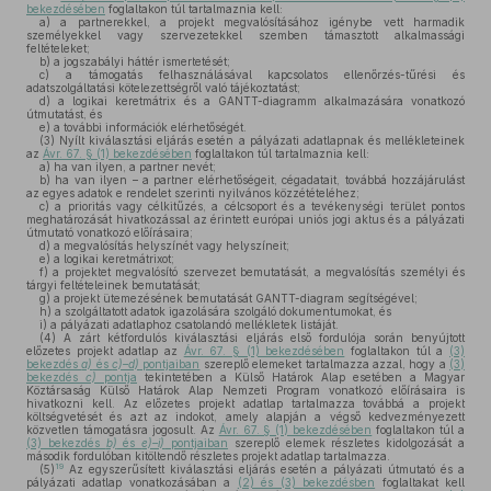
bekezdésében
foglaltakon túl tartalmaznia kell:
a)
a partnerekkel, a projekt megvalósításához igénybe vett harmadik
személyekkel vagy szervezetekkel szemben támasztott alkalmassági
feltételeket;
b)
a jogszabályi háttér ismertetését;
c)
a támogatás felhasználásával kapcsolatos ellenőrzés-tűrési és
adatszolgáltatási kötelezettségről való tájékoztatást;
d)
a logikai keretmátrix és a GANTT-diagramm alkalmazására vonatkozó
útmutatást, és
e)
a további információk elérhetőségét.
(3)
Nyílt kiválasztási eljárás esetén a pályázati adatlapnak és mellékleteinek
az
Ávr. 67. § (1) bekezdésében
foglaltakon túl tartalmaznia kell:
a)
ha van ilyen, a partner nevét;
b)
ha van ilyen – a partner elérhetőségeit, cégadatait, továbbá hozzájárulást
az egyes adatok e rendelet szerinti nyilvános közzétételéhez;
c)
a prioritás vagy célkitűzés, a célcsoport és a tevékenységi terület pontos
meghatározását hivatkozással az érintett európai uniós jogi aktus és a pályázati
útmutató vonatkozó előírásaira;
d)
a megvalósítás helyszínét vagy helyszíneit;
e)
a logikai keretmátrixot;
f)
a projektet megvalósító szervezet bemutatását, a megvalósítás személyi és
tárgyi feltételeinek bemutatását;
g)
a projekt ütemezésének bemutatását GANTT-diagram segítségével;
h)
a szolgáltatott adatok igazolására szolgáló dokumentumokat, és
i)
a pályázati adatlaphoz csatolandó mellékletek listáját.
(4)
A zárt kétfordulós kiválasztási eljárás első fordulója során benyújtott
előzetes projekt adatlap az
Ávr. 67. § (1) bekezdésében
foglaltakon túl a
(3)
bekezdés
a)
és
c)–d)
pontjaiban
szereplő elemeket tartalmazza azzal, hogy a
(3)
bekezdés
c)
pontja
tekintetében a Külső Határok Alap esetében a Magyar
Köztársaság Külső Határok Alap Nemzeti Program vonatkozó előírásaira is
hivatkozni kell. Az előzetes projekt adatlap tartalmazza továbbá a projekt
költségvetését és azt az indokot, amely alapján a végső kedvezményezett
közvetlen támogatásra jogosult. Az
Ávr. 67. § (1) bekezdésében
foglaltakon túl a
(3) bekezdés
b)
és
e)–i)
pontjaiban
szereplő elemek részletes kidolgozását a
második fordulóban kitöltendő részletes projekt adatlap tartalmazza.
19
(5)
Az egyszerűsített kiválasztási eljárás esetén a pályázati útmutató és a
pályázati adatlap vonatkozásában a
(2) és (3) bekezdésben
foglaltakat kell