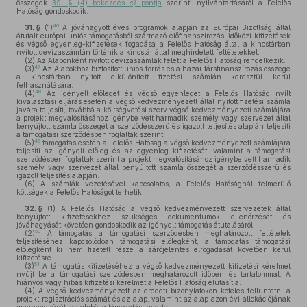
összegek
39. § (4) bekezdés
c)
pontja
szerinti nyilvántartásáról a Felelős
Hatóság gondoskodik.
46
31. §
(1)
A jóváhagyott éves programok alapján az Európai Bizottság által
átutalt európai uniós támogatásból származó előfinanszírozás, időközi kifizetések
és végső egyenleg-kifizetések fogadása a Felelős Hatóság által a kincstárban
nyitott devizaszámlán történik a kincstár által meghirdetett feltételekkel.
(2)
Az Alaponként nyitott devizaszámlák felett a Felelős Hatóság rendelkezik.
47
(3)
Az Alapokhoz biztosított uniós forrás és a hazai társfinanszírozás összege
a kincstárban nyitott elkülönített fizetési számlán keresztül kerül
felhasználására.
48
(4)
Az igényelt előleget és végső egyenleget a Felelős Hatóság nyílt
kiválasztási eljárás esetén a végső kedvezményezett által nyitott fizetési számla
javára teljesíti, továbbá a költségvetési szerv végső kedvezményezett számlájára
a projekt megvalósításához igénybe vett harmadik személy vagy szervezet által
benyújtott számla összegét a szerződésszerű és igazolt teljesítés alapján teljesíti
a támogatási szerződésben foglaltak szerint.
49
(5)
támogatás esetén a Felelős Hatóság a végső kedvezményezett számlájára
teljesíti az igényelt előleg és az egyenleg kifizetését, valamint a támogatási
szerződésben foglaltak szerint a projekt megvalósításához igénybe vett harmadik
személy vagy szervezet által benyújtott számla összegét a szerződésszerű és
igazolt teljesítés alapján.
(6)
A számlák vezetésével kapcsolatos, a Felelős Hatóságnál felmerülő
költségek a Felelős Hatóságot terhelik.
32. §
(1)
A Felelős Hatóság a végső kedvezményezett szervezetek által
benyújtott kifizetésekhez szükséges dokumentumok ellenőrzését és
jóváhagyását követően gondoskodik az igényelt támogatás átutalásáról.
50
(2)
A támogatás a támogatási szerződésben meghatározott feltételek
teljesítéséhez kapcsolódóan támogatási előlegként, a támogatás támogatási
előlegként ki nem fizetett része a zárójelentés elfogadását követően kerül
kifizetésre.
51
(3)
A támogatás kifizetéséhez a végső kedvezményezett kifizetési kérelmet
nyújt be a támogatási szerződésben meghatározott időben és tartalommal. A
hiányos vagy hibás kifizetési kérelmet a Felelős Hatóság elutasítja.
(4)
A végső kedvezményezett az eredeti bizonylatokon köteles feltüntetni a
projekt regisztrációs számát és az alap, valamint az alap azon évi allokációjának