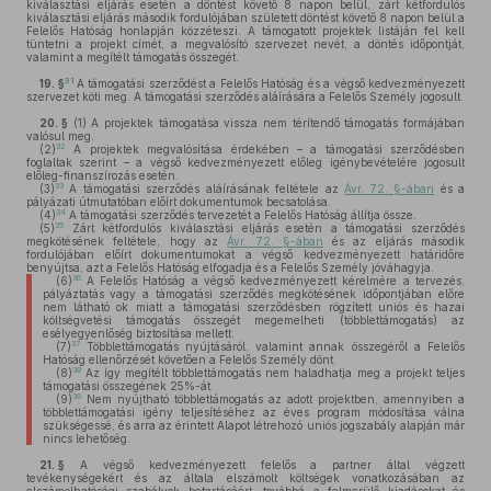
kiválasztási eljárás esetén a döntést követő 8 napon belül, zárt kétfordulós
kiválasztási eljárás második fordulójában született döntést követő 8 napon belül a
Felelős Hatóság honlapján közzéteszi. A támogatott projektek listáján fel kell
tüntetni a projekt címét, a megvalósító szervezet nevét, a döntés időpontját,
valamint a megítélt támogatás összegét.
31
19. §
A támogatási szerződést a Felelős Hatóság és a végső kedvezményezett
szervezet köti meg. A támogatási szerződés aláírására a Felelős Személy jogosult.
20. §
(1)
A projektek támogatása vissza nem térítendő támogatás formájában
valósul meg.
32
(2)
A projektek megvalósítása érdekében – a támogatási szerződésben
foglaltak szerint – a végső kedvezményezett előleg igénybevételére jogosult
előleg-finanszírozás esetén.
33
(3)
A támogatási szerződés aláírásának feltétele az
Ávr. 72. §-ában
és a
pályázati útmutatóban előírt dokumentumok becsatolása.
34
(4)
A támogatási szerződés tervezetét a Felelős Hatóság állítja össze.
35
(5)
Zárt kétfordulós kiválasztási eljárás esetén a támogatási szerződés
megkötésének feltétele, hogy az
Ávr. 72. §-ában
és az eljárás második
fordulójában előírt dokumentumokat a végső kedvezményezett határidőre
benyújtsa, azt a Felelős Hatóság elfogadja és a Felelős Személy jóváhagyja.
36
(6)
A Felelős Hatóság a végső kedvezményezett kérelmére a tervezés,
pályáztatás vagy a támogatási szerződés megkötésének időpontjában előre
nem látható ok miatt a támogatási szerződésben rögzített uniós és hazai
költségvetési támogatás összegét megemelheti (többlettámogatás) az
esélyegyenlőség biztosítása mellett.
37
(7)
Többlettámogatás nyújtásáról, valamint annak összegéről a Felelős
Hatóság ellenőrzését követően a Felelős Személy dönt.
38
(8)
Az így megítélt többlettámogatás nem haladhatja meg a projekt teljes
támogatási összegének 25%-át.
39
(9)
Nem nyújtható többlettámogatás az adott projektben, amennyiben a
többlettámogatási igény teljesítéséhez az éves program módosítása válna
szükségessé, és arra az érintett Alapot létrehozó uniós jogszabály alapján már
nincs lehetőség.
21. §
A végső kedvezményezett felelős a partner által végzett
tevékenységekért és az általa elszámolt költségek vonatkozásában az