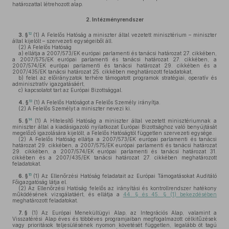
határozattal létrehozott alap.
2.
Intézményrendszer
12
3. §
(1)
A Felelős Hatóság a miniszter által vezetett minisztérium – miniszter
által kijelölt – szervezeti egységeiből áll.
(2)
A Felelős Hatóság
a)
ellátja a 2007/573/EK európai parlamenti és tanácsi határozat 27. cikkében,
a 2007/575/EK európai parlamenti és tanácsi határozat 27. cikkében, a
2007/574/EK európai parlamenti és tanácsi határozat 29. cikkében és a
2007/435/EK tanácsi határozat 25. cikkében meghatározott feladatokat,
b)
felel az előirányzatok terhére támogatott programok stratégiai, operatív és
adminisztratív igazgatásáért,
c)
kapcsolatot tart az Európai Bizottsággal.
13
4. §
(1)
A Felelős Hatóságot a Felelős Személy irányítja.
(2)
A Felelős Személyt a miniszter nevezi ki.
14
5. §
(1)
A Hitelesítő Hatóság a miniszter által vezetett minisztériumnak a
miniszter által a kiadásigazoló nyilatkozat Európai Bizottsághoz való benyújtását
megelőző igazolására kijelölt, a Felelős Hatóságtól független szervezeti egysége.
(2)
A Felelős Hatóság ellátja a 2007/573/EK európai parlamenti és tanácsi
határozat 29. cikkében, a 2007/575/EK európai parlamenti és tanácsi határozat
29. cikkében, a 2007/574/EK európai parlamenti és tanácsi határozat 31.
cikkében és a 2007/435/EK tanácsi határozat 27. cikkében meghatározott
feladatokat.
15
6. §
(1)
Az Ellenőrzési Hatóság feladatait az Európai Támogatásokat Auditáló
Főigazgatóság látja el.
(2)
Az Ellenőrzési Hatóság felelős az irányítási és kontrollrendszer hatékony
működésének vizsgálatáért, és ellátja a
44. § és 45. § (1) bekezdésében
meghatározott feladatokat.
7. §
(1)
Az Európai Menekültügyi Alap, az Integrációs Alap, valamint a
Visszatérési Alap éves és többéves programjaiban megfogalmazott célkitűzések
vagy prioritások teljesülésének nyomon követését független, legalább öt tagú