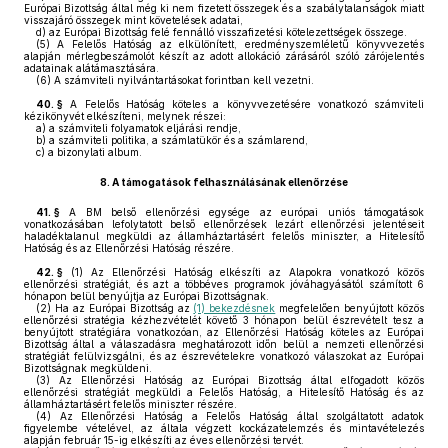
Európai Bizottság által még ki nem fizetett összegek és a szabálytalanságok miatt
visszajáró összegek mint követelések adatai,
d)
az Európai Bizottság felé fennálló visszafizetési kötelezettségek összege.
(5)
A Felelős Hatóság az elkülönített, eredményszemléletű könyvvezetés
alapján mérlegbeszámolót készít az adott allokáció zárásáról szóló zárójelentés
adatainak alátámasztására.
(6)
A számviteli nyilvántartásokat forintban kell vezetni.
40. §
A Felelős Hatóság köteles a könyvvezetésére vonatkozó számviteli
kézikönyvét elkészíteni, melynek részei:
a)
a számviteli folyamatok eljárási rendje,
b)
a számviteli politika, a számlatükör és a számlarend,
c)
a bizonylati album.
8.
A támogatások felhasználásának ellenőrzése
41. §
A BM belső ellenőrzési egysége az európai uniós támogatások
vonatkozásában lefolytatott belső ellenőrzések lezárt ellenőrzési jelentéseit
haladéktalanul megküldi az államháztartásért felelős miniszter, a Hitelesítő
Hatóság és az Ellenőrzési Hatóság részére.
42. §
(1)
Az Ellenőrzési Hatóság elkészíti az Alapokra vonatkozó közös
ellenőrzési stratégiát, és azt a többéves programok jóváhagyásától számított 6
hónapon belül benyújtja az Európai Bizottságnak.
(2)
Ha az Európai Bizottság az
(1) bekezdésnek
megfelelően benyújtott közös
ellenőrzési stratégia kézhezvételét követő 3 hónapon belül észrevételt tesz a
benyújtott stratégiára vonatkozóan, az Ellenőrzési Hatóság köteles az Európai
Bizottság által a válaszadásra meghatározott időn belül a nemzeti ellenőrzési
stratégiát felülvizsgálni, és az észrevételekre vonatkozó válaszokat az Európai
Bizottságnak megküldeni.
(3)
Az Ellenőrzési Hatóság az Európai Bizottság által elfogadott közös
ellenőrzési stratégiát megküldi a Felelős Hatóság, a Hitelesítő Hatóság és az
államháztartásért felelős miniszter részére.
(4)
Az Ellenőrzési Hatóság a Felelős Hatóság által szolgáltatott adatok
figyelembe vételével, az általa végzett kockázatelemzés és mintavételezés
alapján február 15-ig elkészíti az éves ellenőrzési tervét.