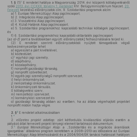
1
1. §
(1)
E rendelet hatálya a Magyarország 2014. évi központi költségvetéséről
szóló
2013. évi CCXXX. törvény 1. melléklet
XIV. Belügyminisztérium fejezet,
20.
Fejezeti
kezelésű előirányzatok cím, 9. Szolidaritási programok alcím
a)
1. Európai Menekültügyi Alap jogcímcsoport,
b)
2. Integrációs Alap jogcímcsoport,
c)
3. Visszatérési Alap jogcímcsoport,
d)
4. Külső Határok Alap jogcímcsoport,
e)
5. Szolidaritási programokhoz kapcsolódó technikai költségek jogcímcsoport,
és
f)
6. Szolidaritási programokhoz kapcsolódó céltartalék jogcímcsoport
[az
a)–f)
pont a továbbiakban együtt: előirányzatok] felhasználására terjed ki.
(2)
E rendelet szerinti előirányzatokból nyújtott támogatások végső
kedvezményezettje lehet
a)
egyesület a párt kivételével,
b)
köztestület,
2
c)
egyházi jogi személy,
d)
alapítvány,
e)
közalapítvány,
f)
nonprofit gazdasági társaság,
g)
nonprofit szövetkezet,
h)
egyéb jogi személyiségű nonprofit szervezet,
i)
helyi önkormányzat,
j)
nemzetiségi önkormányzat,
k)
önkormányzati társulás,
l)
költségvetési szerv,
m)
nemzetközi szervezet,
n)
kormányközi szervezet és
o)
gazdasági társaság abban az esetben, ha az általa végrehajtott projektet
nonprofit módon hajtja végre.
3
2. §
E rendelet alkalmazásában
4
1.
2.
előzetes projekt adatlap:
zárt kétfordulós kiválasztási eljárás esetén a
pályázó által tervezett projekt lényegi elemeit tartalmazó dokumentum;
5
3.
Európai Menekültügyi Alap:
a „Szolidaritás és a migrációs áramlások
igazgatása” általános program keretében a 2008–2013-as időszakra az Európai
Menekültügyi Alap létrehozásáról és a 2004/904/EK tanácsi határozat hatályon