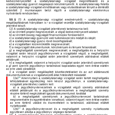
kedvezményezettet a szabálytalansági vizsgálat megindításáról és a
szabálytalansági gyanút megalapozó körülményekről. A szabálytalanság-felelős
a szabálytalansági vizsgálat elindításának vagy elutasításának tényét a döntéstől
számított 2 munkanapon belül rögzíti a szabálytalansági elektronikus
nyilvántartó rendszerben.
50. §
(1)
A szabálytalansági vizsgálat eredményéről – szabálytalanság
megállapításának hiányában is – a vizsgálat vezetője szabálytalanság-vizsgálati
jelentést készít.
(2)
A szabálytalanság-vizsgálati jelentésnek tartalmaznia kell:
a)
az érintett projekt megnevezését, a végső kedvezményezett adatait;
b)
az érintett összeg nagyságát finanszírozási forrásonként;
c)
a szabálytalansági gyanúról való tudomásszerzés módját és idejét;
d)
a szabálytalansági gyanú rövid összefoglalását;
e)
a vizsgálatban közreműködők megnevezését;
f)
a megvizsgált dokumentumok, körülmények és tények felsorolását;
g)
a meghallgatott személyek megnevezését, a meghallgatás és a helyszíni
vizsgálat során készült jegyzőkönyvnek a vizsgálatot végző, a meghallgatott,
valamint a helyszíni vizsgálat során jelenlévő személyek aláírásával ellátott
példányát;
h)
a meghallgatott, valamint a helyszíni vizsgálat során jelenlévő személynek
a
g)
pont szerinti jegyzőkönyv tartalmával kapcsolatos egyet nem értése esetén
az erre utaló záradékot;
i)
a vizsgálat során megállapított következtetéseket és az azt alátámasztó
dokumentumoknak a vizsgálatvezető által hitelesített másolatát.
56
(2a)
Amennyiben a szabálytalansági vizsgálat során tartott meghallgatás
lefolytatásával egyidejűleg nem készül jegyzőkönyv, a szabálytalanság-
vizsgálati jelentéshez csatolni kell
a)
a jegyzőkönyvtervezetnek a vizsgálatot végző személy aláírásával
ellátott példányát és a jegyzőkönyvtervezetnek a meghallgatott személy
részére történő megküldését igazoló dokumentumot, továbbá
b)
a meghallgatott személynek a jegyzőkönyvtervezet tartalmának
megismerésére és egyetértésére vonatkozó, valamint egyet nem értése esetén
az erre történő utalást és észrevételeit is tartalmazó, aláírással ellátott
nyilatkozatát.
57
(2b)
A jegyzőkönyvtervezet és a meghallgatott személy nyilatkozata
együttesen alkotja a jegyzőkönyv végleges tartalmát.