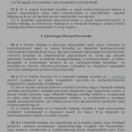
c)
a támogatás könyvelésben való kezelését és elkülönítését.
27. §
(1)
A projekt lezárását követően a végső kedvezményezett köteles a
projekt végrehajtása során elért eredményeket a szerződésben rögzített
időtartamig és az ott rögzített célnak megfelelően fenntartani.
(2)
A projekttel kapcsolatos dokumentumokat a végső kedvezményezett, a
Felelős Hatóság, az Ellenőrzési Hatóság és a Hitelesítő Hatóság a projekt Felelős
Hatóság által történő lezárásától 10 évig megőrzi.
5.
A pénzügyi lebonyolítás rendje
28. §
A Felelős Hatóság a pénzügyi lebonyolítás során olyan irányítási és
kontrollrendszert alakít ki, amely biztosítja az Alapokból társfinanszírozott
intézkedések teljesítésének és az igényelt kiadások hitelességének ellenőrzését,
valamint biztosítja az alkalmazandó jogszabályok és uniós jogi aktusok
betartását, különösen a kiadások támogathatósága, a közbeszerzések, az állami
támogatás, a tisztességes verseny és az esélyegyenlőség tárgyában. Az
irányítási és kontroll intézményrendszer működése az Alapokhoz kapcsolódó
technikai költségkeret terhére finanszírozható.
29. §
(1)
A Felelős Személy és a Hitelesítő Hatóság vezetője az
1. melléklet
szerint nyilatkozik az általa működtetett irányítási és kontrollrendszerek
megfelelő és megbízható működéséről.
(2)
Ha év közben változás történik a Felelős Személy vagy a Hitelesítő Hatóság
vezetője személyében, továbbá szervezeti átalakulás vagy megszűnés esetén, a
távozó Felelős Személy vagy Hitelesítő Hatóság vezetője köteles a nyilatkozatot
az addig eltelt időszak vonatkozásában kitölteni, a nyilatkozatot a tisztséget
betöltő személynek átadni, aki köteles azt az éves beszámolóhoz mellékelni saját
nyilatkozatával együtt.
(3)
A Felelős Személy és a Hitelesítő Hatóság vezetője a saját szervezetére
vonatkozó nyilatkozatot a tárgyévet követő év május 31-ig megküldi az
államháztartásért felelős miniszter részére.
30. §
A Hitelesítő Hatóság nem igazolhatja azt a kiadást, amely olyan költséget
tartalmaz, amelyre vonatkozóan szabálytalansági vizsgálat van folyamatban,
vagy amelyre vonatkozóan a szabálytalanság ténye megállapítást nyert. Ezen