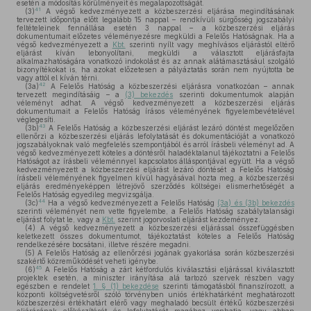
esetén a módosítás körülményeit és megalapozottságát.
41
(3)
A végső kedvezményezett a közbeszerzési eljárása megindításának
tervezett időpontja előtt legalább 15 nappal – rendkívüli sürgősség jogszabályi
feltételeinek fennállása esetén 3 nappal – a közbeszerzési eljárás
dokumentumait előzetes véleményezésre megküldi a Felelős Hatóságnak. Ha a
végső kedvezményezett a
Kbt.
szerinti nyílt vagy meghívásos eljárástól eltérő
eljárást kíván lebonyolítani, megküldi a választott eljárásfajta
alkalmazhatóságára vonatkozó indokolást és az annak alátámasztásául szolgáló
bizonyítékokat is, ha azokat előzetesen a pályáztatás során nem nyújtotta be
vagy attól el kíván térni.
42
(3a)
A Felelős Hatóság a közbeszerzési eljárásra vonatkozóan – annak
tervezett megindításáig – a
(3) bekezdés
szerinti dokumentumok alapján
véleményt adhat. A végső kedvezményezett a közbeszerzési eljárás
dokumentumait a Felelős Hatóság írásos véleményének figyelembevételével
véglegesíti.
43
(3b)
A Felelős Hatóság a közbeszerzési eljárást lezáró döntést megelőzően
ellenőrzi a közbeszerzési eljárás lefolytatását és dokumentációját a vonatkozó
jogszabályoknak való megfelelés szempontjából és arról írásbeli véleményt ad. A
végső kedvezményezett köteles a döntésről haladéktalanul tájékoztatni a Felelős
Hatóságot az írásbeli véleménnyel kapcsolatos álláspontjával együtt. Ha a végső
kedvezményezett a közbeszerzési eljárást lezáró döntését a Felelős Hatóság
írásbeli véleményének figyelmen kívül hagyásával hozta meg, a közbeszerzési
eljárás eredményeképpen létrejövő szerződés költségei elismerhetőségét a
Felelős Hatóság egyedileg megvizsgálja.
44
(3c)
Ha a végső kedvezményezett a Felelős Hatóság
(3a) és (3b) bekezdés
szerinti véleményét nem vette figyelembe, a Felelős Hatóság szabálytalansági
eljárást folytat le, vagy a
Kbt.
szerint jogorvoslati eljárást kezdeményez.
(4)
A végső kedvezményezett a közbeszerzési eljárással összefüggésben
keletkezett összes dokumentumot, tájékoztatást köteles a Felelős Hatóság
rendelkezésére bocsátani, illetve részére megadni.
(5)
A Felelős Hatóság az ellenőrzési jogának gyakorlása során közbeszerzési
szakértő közreműködését veheti igénybe.
45
(6)
A Felelős Hatóság a zárt kétfordulós kiválasztási eljárással kiválasztott
projektek esetén, a miniszter irányítása alá tartozó szervek részben vagy
egészben e rendelet
1. § (1) bekezdése
szerinti támogatásból finanszírozott, a
központi költségvetésről szóló törvényben uniós értékhatárként meghatározott
közbeszerzési értékhatárt elérő vagy meghaladó becsült értékű közbeszerzési