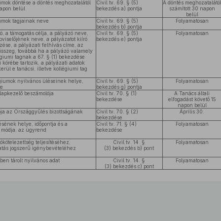
umok döntése a döntés meghozatalától
Civil tv. 69. § (5)
A döntés meghozatalátó
apon belül
bekezdés a) pontja
számított 30 napon
belül
iumok tagjainak neve
Civil tv. 69. § (5)
Folyamatosan
bekezdés b) pontja
ó, a támogatás célja, a pályázó neve,
Civil tv. 69. § (5)
Folyamatosan
viselőjének neve, a pályázatot kiíró
bekezdés e) pontja
se, a pályázati felhívás címe, az
 összeg, továbbá ha a pályázó valamely
légiumi tagnak a 67. § (1) bekezdése
i körébe tartozik, a pályázati adatok
erül e tanácsi, illetve kollégiumi tag
giumok nyilvános üléseinek helye,
Civil tv. 69. § (5)
Folyamatosan
je
bekezdés g) pontja
Alapkezelő beszámolója
Civil tv. 70. § (1)
A Tanács általi
bekezdése
elfogadást követő 15
napon belül
ja az Országgyűlés bizottságának
Civil tv. 70. § (2)
Április 30.
bekezdése
ésének helye, időpontja és a
Civil tv. 71. § (4)
Folyamatosan
 módja, az ügyrend
bekezdése
ókötelezettség teljesítéséhez,
Civil tv. 14. §
Folyamatosan
atás jogszerű igénybevételéhez
(3) bekezdés b) pont
rben tárolt nyilvános adat
Civil tv. 14. §
Folyamatosan
(3) bekezdés c) pont