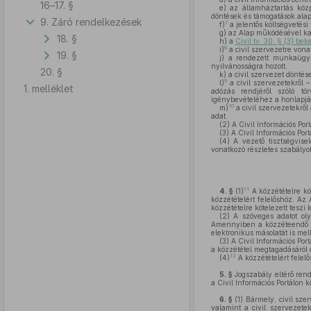
16–17. §
e)
az államháztartás közpo
döntések és támogatások alap
9. Záró rendelkezések
7
f)
a jelentős költségvetési
g)
az Alap működésével ka
18. §
h)
a
Civil tv. 30. § (3) be
8
i)
a civil szervezetre von
19. §
j)
a rendezett munkaügyi k
nyilvánosságra hozott,
20. §
k)
a civil szervezet döntése
9
l)
a civil szervezetekről 
1. melléklet
adózás rendjéről szóló tör
igénybevételéhez a honlapjá
10
m)
a civil szervezetekről 
adat.
(2)
A Civil Információs Por
(3)
A Civil Információs Por
(4)
A vezető tisztségvise
vonatkozó részletes szabályok
11
4. §
(1)
A közzétételre köt
közzétételért felelőshöz. Az
közzétételre kötelezett teszi 
(2)
A szöveges adatot olya
Amennyiben a közzéteendő d
elektronikus másolatát is mell
(3)
A Civil Információs Portá
a közzététel megtagadásáról 
12
(4)
A közzétételért felelő
5. §
Jogszabály eltérő rend
a Civil Információs Portálon k
6. §
(1)
Bármely, civil szer
valamint a civil szervezetek