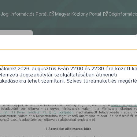
Jogi Információs Portál
Magyar Közlöny Portál
Céginformáció
24/2012. (IV. 25.) KIM rendelet
nálóink! 2026. augusztus 8-án 22:00 és 22:30 óra között ka
a civil szervezetek információs rendszeréről
Nemzeti Jogszabálytár szolgáltatásában átmeneti
Hatályos: 2018. 01. 01. –
kadásokra lehet számítani. Szíves türelmüket és megért
zhasznú jogállásról, valamint a civil szervezetek működéséről és támogatásáról szóló
2011.
tt felhatalmazás alapján, a
20. §
tekintetében az államháztartásról szóló
2011. év
lmazás alapján, az államháztartásról szóló törvény végrehajtásáról szóló
368/2011. (XII. 3
feladatkörömben eljárva – az egyes miniszterek, valamint a Miniszterelnökséget vez
. (VII. 1.) Korm. rendelet 73. §
b)
pontjában
meghatározott feladatkörében eljáró n
iniszterek, valamint a Miniszterelnökséget vezető államtitkár feladat- és hatásköréről 
ghatározott feladatkörömben eljárva az alábbiakat rendelem el.
1.
A rendelet alkalmazási köre