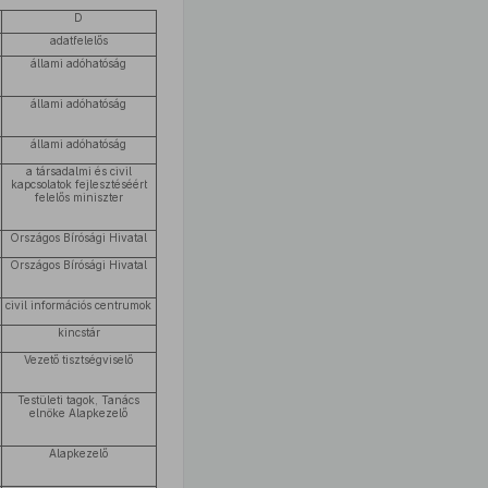
D
adatfelelős
állami adóhatóság
állami adóhatóság
v
állami adóhatóság
a társadalmi és civil
kapcsolatok fejlesztéséért
felelős miniszter
Országos Bírósági Hivatal
Országos Bírósági Hivatal
civil információs centrumok
kincstár
Vezető tisztségviselő
Testületi tagok, Tanács
elnöke Alapkezelő
Alapkezelő