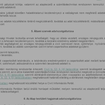
nti pályázat kiírója, valamint az alapkezelő a számítástechnikai rendszeren keresztül 
lló adatokról.
sára jutását követően haladéktalanul kezdeményezi a valóságnak nem megfelelő adatok 
tehetők közzé.
 az adatok közzétételre történő megküldéséről, továbbá az adat közzétételéről, módosításáról,
ezet.
5.
Állami szervek adatszolgáltatása
ági Hivatal biztosítja annak lehetőségét, hogy az általa vezetett, országos névjegyzék ad
ül is lehessen kezdeményezni, továbbá a keresési eredmény adatait megjeleníteni.
rtál segítségével az országos névjegyzékből a civil szervezet neve, székhelye, nyilvá
i, továbbá az alábbi szempontok szerint lehet csoportosítva adatokat gyűjteni:
erinti település,
i besorolás,
i csoportosított lekérdezés, a lekérdezés eredményeként a csoportosított adat mellett tar
ét, székhelyét, adószámát és a számviteli beszámoló adatait is.
stári monitoring rendszerbe érkezett,
Civil tv. 53. § (4) bekezdése
szerinti leválogatott 
szerint, az e célra kialakított számítástechnikai rendszeren keresztül megküldi a miniszt
. 53. § (5) bekezdése
szerinti döntéséről elektronikus úton visszajelez az adatfelelősnek é
l tv. 53. § (5) bekezdésében
meghatározott határidő elteltéig a döntésnek megfelelően dolgo
désében
meghatározott közzététel helye a Civil Információs Portál.
nformációs Portálon belül önálló honlapot működtet, melyen keresztül az alapkezelő telj
kötelezettségeit.
6.
Az Alap testületi tagjainak adatszolgáltatása