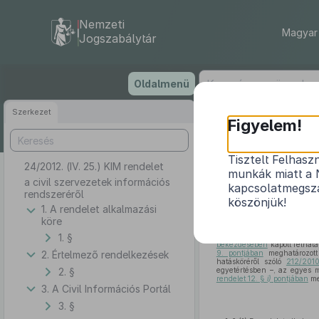
Nemzeti
Magyar 
Jogszabálytár
Ugrás
Oldalmenü
a
tartalomra
Szerkezet
Figyelem!
Tisztelt Felhasz
24/2012. (IV. 25.) KIM rendelet
munkák miatt a 
a civil szervezetek információs
kapcsolatmegsza
rendszeréről
köszönjük!
1. A rendelet alkalmazási
köre
Az egyesülési jogról, a kö
1. §
bekezdés
b)
pontjában
kapo
bekezdésében
kapott felhata
2. Értelmező rendelkezések
9. pontjában
meghatározott 
hatásköréről szóló
212/2010
2. §
egyetértésben –, az egyes m
rendelet 12. §
i)
pontjában
me
3. A Civil Információs Portál
3. §