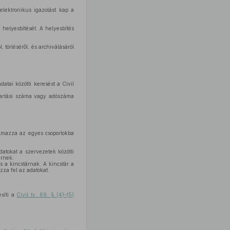
elektronikus igazolást kap a
helyesbítését. A helyesbítés
 törléséről, és archiválásáról
atai közötti keresést a Civil
ntartási száma vagy adószáma
talmazza az egyes csoportokba
adatokat a szervezetek közötti
ernek.
s a kincstárnak. A kincstár a
zza fel az adatokat.
esíti a
Civil tv. 69. § (4)–(5)