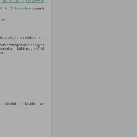
a
Civil tv. 70. § (1) bekezdése
 70. § (2) bekezdése
szerinti
égét.
telezettségüknek elektronikus
ető tisztségviselője az egyes
 borítékban küldi meg a Civil
on.
at közölni, ezt követően az