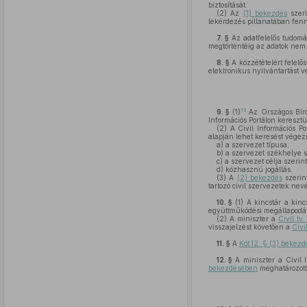
biztosítását.
(2)
Az
(1) bekezdés
szeri
lekérdezés pillanatában fenná
7. §
Az adatfelelős tudomá
megtörténtéig az adatok nem 
8. §
A közzétételért felelős
elektronikus nyilvántartást v
13
9. §
(1)
Az Országos Bírós
Információs Portálon kereszt
(2)
A Civil Információs Po
alapján lehet keresést végezn
a)
a szervezet típusa,
b)
a szervezet székhelye sz
c)
a szervezet célja szerint
d)
közhasznú jogállás.
(3)
A
(2) bekezdés
szerint
tartozó civil szervezetek nev
10. §
(1)
A kincstár a kinc
együttműködési megállapodás 
(2)
A miniszter a
Civil tv
visszajelzést követően a
Civi
11. §
A
Köt.12. § (3) bekez
12. §
A miniszter a Civil I
bekezdésében
meghatározott 