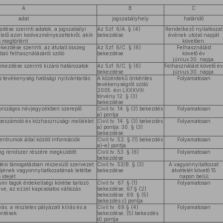
A
B
C
adat
jogszabályhely
határidő
zdése szerinti adatok, a jogszabályi
Az Szf. 6/A. § (4)
Rendelkező nyilatkozat
elelő azon kedvezményezettekről, akik
bekezdése
évének utolsó napját
 megtörtént
követően.
ekezdése szerinti, az átutalt összeg
Az Szf. 6/C. § (6)
Felhasználást
ali felhasználásáról szóló
bekezdése
követő év
június 30. napja.
bekezdése szerinti kizáró határozatok
Az Szf. 6/C. § (6)
Felhasználást követő é
bekezdése
június 30. napja.
 tevékenység hatósági nyilvántartás
A közérdekű önkéntes
Folyamatosan
tevékenységről szóló
2005. évi LXXXVIII.
törvény 12. § (3)
bekezdése
 országos névjegyzékben szereplő
Civil tv. 14. § (3) bekezdés
Folyamatosan
a) pontja
 beszámoló és közhasznúsági melléklet
Civil tv. 14. § (3) bekezdés
Folyamatosan
a) pontja; 30. § (3)
bekezdése
centrumok által közölt információk
Civil tv. 52. § (1) bekezdés
Folyamatosan
a)–e) pontja
ing rendszer részére megküldött
Civil tv. 53. § (6)
Folyamatosan
bekezdése
etési támogatásban részesülő szervezet
Civil tv. 53/B. § (3)
A vagyonnyilatkozat
lőjének vagyonnyilatkozatának letétbe
bekezdése
átvételét követő 15
 idejét
napon belül
umi tagok érdekeltségi körébe tartozó
Civil tv. 67. § (1)
Folyamatosan
ve, az ezzel kapcsolatos változás
bekezdése; 67.§ (2)
bekezdése; 69. § (5)
bekezdés c) pontja
ás, a részletes pályázati kiírás és a
Civil tv. 69.§ (4)
Folyamatosan
öntések
bekezdése, (5) bekezdés
d) pontja