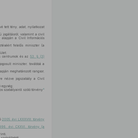
 tett tény, adat, nyilatkozat
ogállásról, valamint a civil
alapján a Civil Információs
éséért felelős miniszter (a
ület;
iós centrumok és az
53. § (3)
jogosult miniszter, továbbá a
apján meghatározott rangsor,
re nézve jogszabály a Civil
i egység;
4
os szabályairól szóló törvény
ló
2005. évi LXXXVIII. törvény
996. évi CXXVI. törvény (a
inti,
szolgáltatott,