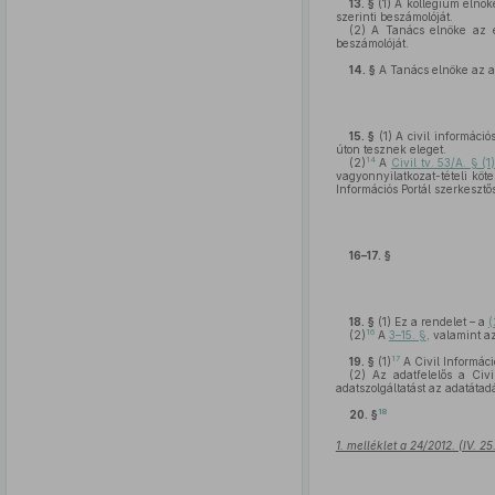
13. §
(1)
A kollégium elnöke
szerinti beszámolóját.
(2)
A Tanács elnöke az el
beszámolóját.
14. §
A Tanács elnöke az al
15. §
(1)
A civil informáci
úton tesznek eleget.
14
(2)
A
Civil tv. 53/A. § 
vagyonnyilatkozat-tételi köt
Információs Portál szerkesztő
16–17. §
18. §
(1)
Ez a rendelet – a
(
16
(2)
A
3–15. §
, valamint a
17
19. §
(1)
A Civil Informáci
(2)
Az adatfelelős a Civi
adatszolgáltatást az adatátad
18
20. §
1. melléklet a 24/2012. (IV. 2