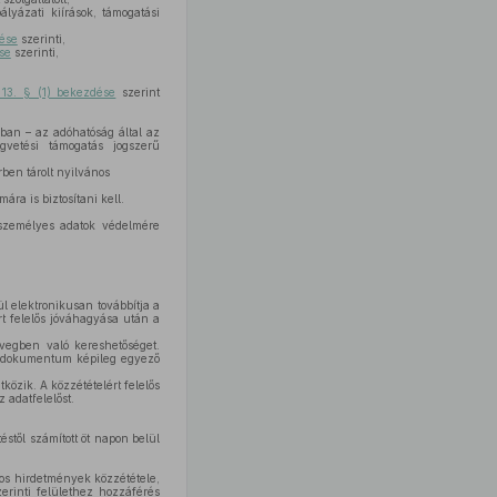
lyázati kiírások, támogatási
dése
szerinti,
se
szerinti,
 13. § (1) bekezdése
szerint
ban – az adóhatóság által az
égvetési támogatás jogszerű
erben tárolt nyilvános
ra is biztosítani kell.
t személyes adatok védelmére
ül elektronikusan továbbítja a
rt felelős jóváhagyása után a
övegben való kereshetőséget.
t dokumentum képileg egyező
tközik. A közzétételért felelős
 adatfelelőst.
stől számított öt napon belül
atos hirdetmények közzététele,
erinti felülethez hozzáférés