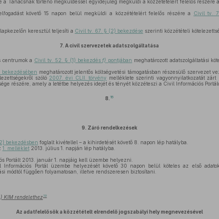
 a Tanácsnak történő megküldéssel egyidejűleg megküldi a közzétételért felelős részére 
fogadást követő 15 napon belül megküldi a közzétételért felelős részére a
Civil tv.
apkezelőn keresztül teljesíti a
Civil tv. 67. § (2) bekezdése
szerinti közzétételi kötelezetts
7.
A civil szervezetek adatszolgáltatása
ós centrumok a
Civil tv. 52. § (1) bekezdés
f)
pontjában
meghatározott adatszolgáltatási kö
(1) bekezdésében
meghatározott jelentős költségvetési támogatásban részesülő szervezet vez
elezettségekről szóló
2007. évi CLII. törvény
melléklete szerinti vagyonnyilatkozatát zárt
sége részére, amely a letétbe helyezés idejét és tényét közzéteszi a Civil Információs Portál
15
8.
9.
Záró rendelkezések
2) bekezdésben
foglalt kivétellel – a kihirdetését követő 8. napon lép hatályba.
z
1. melléklet
2013. július 1. napján lép hatályba.
ós Portált 2013. január 1. napjáig kell üzembe helyezni.
l Információs Portál üzembe helyezését követő 30 napon belül köteles az első adatok
ási módtól függően folyamatosan, illetve rendszeresen biztosítani.
19
5.) KIM rendelethez
Az adatfelelősök a közzétételt elrendelő jogszabályi hely megnevezésével