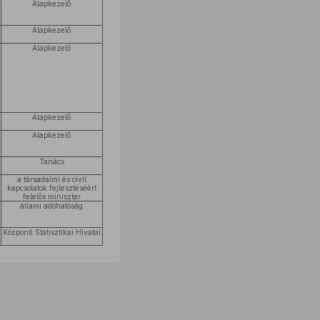
l
Alapkezelő
Alapkezelő
Alapkezelő
Alapkezelő
Alapkezelő
Tanács
a társadalmi és civil
kapcsolatok fejlesztéséért
felelős miniszter
állami adóhatóság
Központi Statisztikai Hivatal