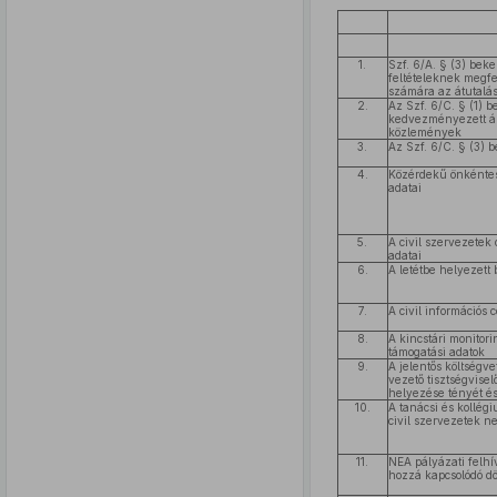
1.
Szf. 6/A. § (3) beke
feltételeknek megf
számára az átutalás
2.
Az Szf. 6/C. § (1) b
kedvezményezett ált
közlemények
3.
Az Szf. 6/C. § (3) 
4.
Közérdekű önkéntes
adatai
5.
A civil szervezetek
adatai
6.
A letétbe helyezett
7.
A civil információs 
8.
A kincstári monitor
támogatási adatok
9.
A jelentős költségv
vezető tisztségvise
helyezése tényét és
10.
A tanácsi és kollégi
civil szervezetek ne
11.
NEA pályázati felhív
hozzá kapcsolódó d