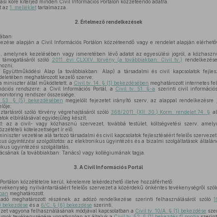
si köre kiterjed minden Civil Információs Portálon közzéteendő adatra.
t az
1. melléklet
tartalmazza.
2.
Értelmező rendelkezések
ában:
zése alapján a Civil Információs Portálon közzéteendő vagy e rendelet alapján elérhetővé
 amelynek kezelésében vagy ismeretében lévő adatot az egyesülési jogról, a közhasznú j
 támogatásáról szóló
2011. évi CLXXV. törvény (a továbbiakban: Civil tv.)
rendelkezése 
hozni;
gyüttműködési Alap (a továbbiakban: Alap) a társadalmi és civil kapcsolatok fejleszt
deletében meghatározott kezelő szerve;
 miniszter által működtetett, a
Civil tv. 14. § (1) bekezdésében
meghatározott internetes fel
mációs rendszere:
a Civil Információs Portál, a
Civil tv. 51. §-a
szerinti civil informác
monitoring rendszer összessége;
v. 53. § (5) bekezdésében
megjelölt fejezetet irányító szerv, az alappal rendelkezésre 
lője;
tartásról szóló törvény végrehajtásáról szóló
368/2011. (XII. 30.) Korm. rendelet 74. §
al
tok elbírálásával egyidejűleg készít;
t:
az a civil- vagy közhasznú szervezet, továbbá testület, költségvetési szerv, amely
zzétételi kötelezettséget ír elő;
iniszter vezetése alá tartozó társadalmi és civil kapcsolatok fejlesztéséért felelős szervezet
kus ügyintézési szolgáltatás:
az elektronikus ügyintézés és a bizalmi szolgáltatások általán
ikus ügyintézési szolgáltatás,
ácsának (a továbbiakban: Tanács) vagy kollégiumának tagja.
3.
A Civil Információs Portál
Portálon közzétételre kerül, kérelemre lekérdezhető illetve hozzáférhető:
vékenység nyilvántartásáért felelős szervezet a közérdekű önkéntes tevékenységről szó
ában
meghatározott,
dó meghatározott részének az adózó rendelkezése szerinti felhasználásáról szóló
1
3) bekezdése
és a
6/C. § (6) bekezdése
szerinti,
ezet vagyona felhasználásának módjával kapcsolatban a
Civil tv. 10/A. § (1) bekezdése
szer
trumok tevékenységére vonatkozóan az általuk a
Civil tv. 52. § (1) bekezdés
f)
pontja
szerint 