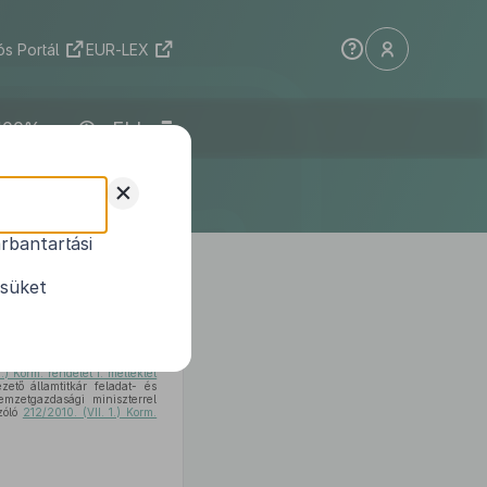
s Portál
EUR-LEX
ELI
+
rbantartási
ésüket
 évi CLXXV. törvény 73. § (2)
i CXCV. törvény 109. § (5)
1.) Korm. rendelet 1. melléklet
ető államtitkár feladat- és
emzetgazdasági miniszterrel
szóló
212/2010. (VII. 1.) Korm.