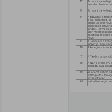
12.
Tanács és a kollégi
számított harminc n
13.
Tanács és a kollég
14.
A pályázati azonosít
címe, adószáma, kép
kollégium megnevezé
igényelt és elnyert
tanácsi, illetve kol
szerinti érdekeltség
között közzétételre k
neve
15.
A Tanács és a kollé
időpontja, napirend
16.
A kollégium és az 
17.
A Tanács beszámoló
18.
A NEA elektori gyűl
mandátumvizsgálat
19.
az adózót terhelő ad
költségvetési támog
közzétett adat
20.
statisztikai regiszte