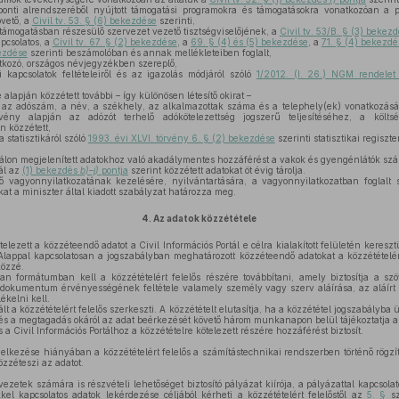
nti alrendszeréből nyújtott támogatási programokra és támogatásokra vonatkozóan a pá
vető, a
Civil tv. 53. § (6) bekezdése
szerinti,
 támogatásban részesülő szervezet vezető tisztségviselőjének, a
Civil tv. 53/B. § (3) bekez
pcsolatos, a
Civil tv. 67. § (2) bekezdése
, a
69. § (4) és (5) bekezdése
, a
71. § (4) bekezdé
kezdése
szerinti beszámolóban és annak mellékleteiben foglalt,
atkozó, országos névjegyzékben szereplő,
apcsolatok feltételeiről és az igazolás módjáról szóló
1/2012. (I. 26.) NGM rendelet
 alapján közzétett további – így különösen létesítő okirat –
– az adószám, a név, a székhely, az alkalmazottak száma és a telephely(ek) vonatkozásá
vény alapján az adózót terhelő adókötelezettség jogszerű teljesítéséhez, a költs
n közzétett,
a statisztikáról szóló
1993. évi XLVI. törvény 6. § (2) bekezdése
szerinti statisztikai regiszt
tálon megjelenített adatokhoz való akadálymentes hozzáférést a vakok és gyengénlátók számá
tál az
(1) bekezdés
b)–j)
pontja
szerint közzétett adatokat öt évig tárolja.
lő vagyonnyilatkozatának kezelésére, nyilvántartására, a vagyonnyilatkozatban foglal
at a miniszter által kiadott szabályzat határozza meg.
4.
Az adatok közzététele
elezett a közzéteendő adatot a Civil Információs Portál e célra kialakított felületén kereszt
 Alappal kapcsolatosan a jogszabályban meghatározott közzéteendő adatokat a közzétételé
közzé.
n formátumban kell a közzétételért felelős részére továbbítani, amely biztosítja a sz
okumentum érvényességének feltétele valamely személy vagy szerv aláírása, az aláír
ékelni kell.
lt a közzétételért felelős szerkeszti. A közzétételt elutasítja, ha a közzététel jogszabályba ü
és a megtagadás okáról az adat beérkezését követő három munkanapon belül tájékoztatja az
s a Civil Információs Portálhoz a közzétételre kötelezett részére hozzáférést biztosít.
elkezése hiányában a közzétételért felelős a számítástechnikai rendszerben történő rögzíté
özzéteszi az adatot.
vezetek számára is részvételi lehetőséget biztosító pályázat kiírója, a pályázattal kapcsol
kel kapcsolatos adatok lekérdezése céljából kérheti a közzétételért felelőstől az
5. §
sz