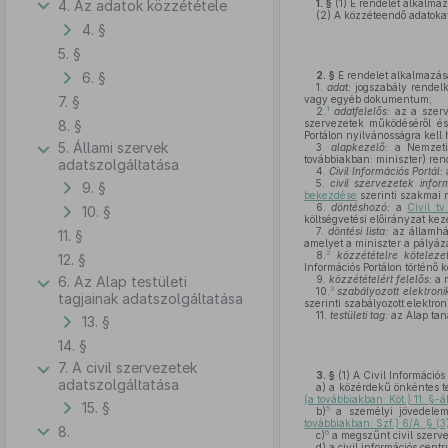
4. Az adatok közzététele
1. §
(1)
E rendelet alkalmazá
(2)
A közzéteendő adatoka
4. §
5. §
6. §
2. §
E rendelet alkalmazás
1.
adat:
jogszabály rendelke
7. §
vagy egyéb dokumentum;
1
2.
adatfelelős:
az a szerv,
8. §
szervezetek működéséről és
Portálon nyilvánosságra kell 
5. Állami szervek
3.
alapkezelő:
a Nemzeti E
továbbiakban: miniszter) ren
adatszolgáltatása
4.
Civil Információs Portál:
a
5.
civil szervezetek infor
9. §
bekezdése
szerinti szakmai 
6.
döntéshozó:
a
Civil t
10. §
költségvetési előirányzat keze
7.
döntési lista:
az államház
11. §
amelyet a miniszter a pályáza
2
8.
közzétételre kötelezet
12. §
Információs Portálon történő kö
6. Az Alap testületi
9.
közzétételért felelős:
a m
3
10.
szabályozott elektroni
tagjainak adatszolgáltatása
szerinti szabályozott elektron
11.
testületi tag:
az Alap tan
13. §
14. §
7. A civil szervezetek
3. §
(1)
A Civil Információs 
adatszolgáltatása
a)
a közérdekű önkéntes te
(a továbbiakban: Köt.) 11. §-
15. §
5
b)
a személyi jövedelema
továbbiakban: Szf.) 6/A. § (
8.
6
c)
a megszűnt civil szerv
d)
a civil információs cen