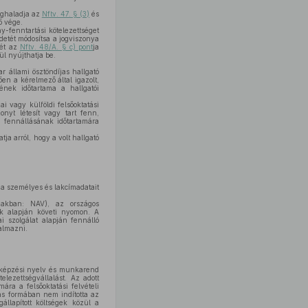
eghaladja az
Nftv. 47. § (3)
és
ő vége.
y-fenntartási kötelezettséget
detét módosítsa a jogviszonya
mét az
Nftv. 48/A. § c) pont
ja
ül nyújthatja be.
r állami ösztöndíjas hallgató
n a kérelmező által igazolt,
nek időtartama a hallgatói
ai vagy külföldi felsőoktatási
nyt létesít vagy tart fenn,
y fennállásának időtartamára
tja arról, hogy a volt hallgató
t a személyes és lakcímadatait
biakban: NAV), az országos
tok alapján követi nyomon. A
i szolgálat alapján fennálló
almazni.
y, képzési nyelv és munkarend
lezettségvállalást. Az adott
ra a felsőoktatási felvételi
jas formában nem indította az
állapított költségek közül a