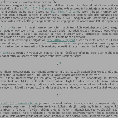
ásfélszeresének időtartamába nem számít be.
félév és a magyar állami ösztöndíjjal támogatott képzés képzési idejének másfélszeresét m
atási idő, akkor az
Nftv. 48/A. § a) pont
ja szerinti oklevélszerzés határideje a támogatási id
llami ösztöndíjas hallgató részére az
Nftv. 48/A. § c) pont
ja szerinti hazai munkaviszon
kérheti, hogy a Hivatal a hazai munkaviszony-fenntartási kötelezettség időtartamának kez
dosító döntés véglegessé válásának napjára. A (volt) magyar állami ösztöndíjas kérel
fenntartási kötelezettséget megállapító döntés véglegessé válásától számított 30 napon bel
 § b) pont
ja szerinti hazai munkaviszony fenntartásának kötelezettségébe a (volt) magya
a hallgatói jogviszony – párhuzamos képzés esetén az adott képzés – megszűnését követőe
uló jogviszonyt. Ebben az esetben a hazai munkaviszony-fenntartási kötelezettségé
zés esetén az adott képzés – megszűnését követő napon kezdődik.
llami (rész)ösztöndíjas hallgató az
Nftv. 48/A. § c) pont
ja szerinti időtartamon belül haz
viszonyt vagy hazai iskolarendszerű szakképzésben nappali tagozaton tanulói jogviszo
i munkaviszony-fenntartási kötelezettség teljesítését ezen tanulói, hallgatói jogviszon
c) pont
ja esetében a Hivatal a volt magyar állami (rész)ösztöndíjas hallgatót évente tájékozta
 a hazai munkaviszony fenntartására vonatkozó kötelezettségét.
17
2.
ar állami (rész)ösztöndíjas hallgató tanulmányi útját, képzési adatait és a képzési idő alat
endszeren (a továbbiakban: FIR) keresztül kapott adatok alapján tartja nyilván.
állami (rész)ösztöndíjas hallgató foglalkoztatási útját az adóhatóság (a továb
a továbbiakban: NEAK), a Kincstár és az állami foglalkoztatási szerv által közölt ada
agyarokról szóló törvény hatálya alá tartozó személyek, valamint az önkéntes katona
en a nyomon követésre vonatkozó rendelkezést az e rendeletben foglalt eltérésekkel kell alk
21
3.
tv. 42. § (1) bekezdés b) pont
ja szerinti átvétel, valamint szak, szakirány, képzési hel
 megkezdése szerinti félévben érvényes költség alapján tartja nyilván a hallgatói köte
 abban a félévben felvételi eljárás eredményeként hallgatói jogviszonyt létesítők számá
a hozott költség. Ha a felsőoktatási intézmény az adott félévben magyar állami ösztöndí
allgatói kötelezettségvállalást az adott képzésre más felsőoktatási intézményekben meg