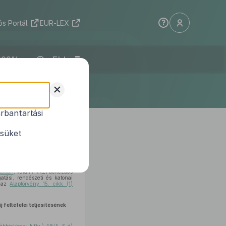
s Portál
EUR-LEX
ELI
+
rbantartási
hajtásához
ésüket
tjában
, valamint (2) bekezdés
atási, rendészeti és katonai
, az
Alaptörvény 15. cikk (1)
 feltételei teljesítésének