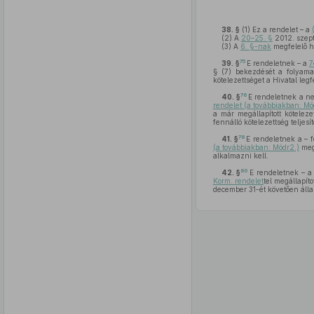
38. §
(1)
Ez a rendelet – a
(2)
A
20–25. §
2012. szept
(3)
A
6. §-nak
megfelelő ha
75
39. §
E rendeletnek – a
7
§ (7) bekezdését a folyamat
kötelezettséget a Hivatal legfe
76
40. §
E rendeletnek a ne
rendelet (a továbbiakban: Mód
a már megállapított kötelez
fennálló kötelezettség teljesí
78
41. §
E rendeletnek a – 
(a továbbiakban: Módr2.)
megá
alkalmazni kell.
80
42. §
E rendeletnek – a
Korm. rendelet
tel megállapíto
december 31-ét követően álla