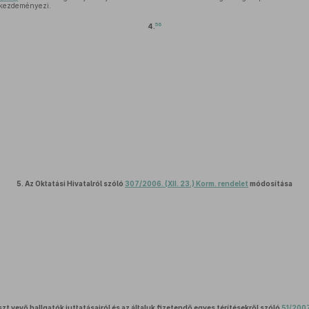
 kezdeményezi.
56
4.
5.
Az Oktatási Hivatalról szóló
307/2006. (XII. 23.) Korm. rendelet
módosítása
zt vevő hallgatók juttatásairól és az általuk fizetendő egyes térítésekről szóló
51/2007.