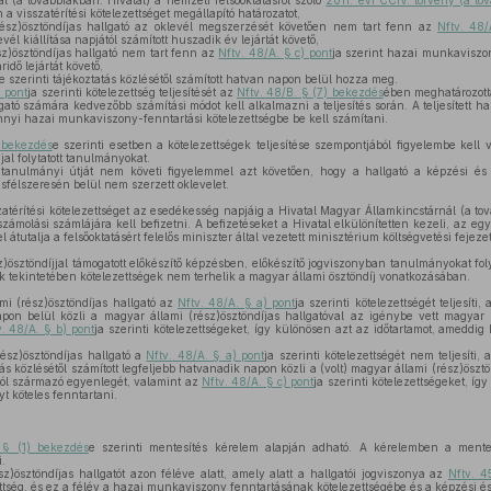
l (a továbbiakban: Hivatal) a nemzeti felsőoktatásról szóló
2011. évi CCIV. törvény (a to
n a visszatérítési kötelezettséget megállapító határozatot,
sz)ösztöndíjas hallgató az oklevél megszerzését követően nem tart fenn az
Nftv. 48/
él kiállítása napjától számított huszadik év lejártát követő,
z)ösztöndíjas hallgató nem tart fenn az
Nftv. 48/A. § c) pont
ja szerint hazai munkaviszo
idő lejártát követő,
e szerinti tájékoztatás közlésétől számított hatvan napon belül hozza meg.
) pont
ja szerinti kötelezettség teljesítését az
Nftv. 48/B. § (7) bekezdés
ében meghatározott
gató számára kedvezőbb számítási módot kell alkalmazni a teljesítés során. A teljesített 
nyi hazai munkaviszony-fenntartási kötelezettségbe be kell számítani.
 bekezdés
e szerinti esetben a kötelezettségek teljesítése szempontjából figyelembe kell
jal folytatott tanulmányokat.
 tanulmányi útját nem követi figyelemmel azt követően, hogy a hallgató a képzési é
sfélszeresén belül nem szerzett oklevelet.
szatérítési kötelezettséget az esedékesség napjáig a Hivatal Magyar Államkincstárnál (a to
lszámolási számlájára kell befizetni. A befizetéseket a Hivatal elkülönítetten kezeli, az 
tutalja a felsőoktatásért felelős miniszter által vezetett minisztérium költségvetési fejeze
)ösztöndíjjal támogatott előkészítő képzésben, előkészítő jogviszonyban tanulmányokat foly
 tekintetében kötelezettségek nem terhelik a magyar állami ösztöndíj vonatkozásában.
i (rész)ösztöndíjas hallgató az
Nftv. 48/A. § a) pont
ja szerinti kötelezettségét teljesíti,
apon belül közli a magyar állami (rész)ösztöndíjas hallgatóval az igénybe vett magyar 
v. 48/A. § b) pont
ja szerinti kötelezettségeket, így különösen azt az időtartamot, ameddi
ész)ösztöndíjas hallgató a
Nftv. 48/A. § a) pont
ja szerinti kötelezettségét nem teljesíti,
tás közlésétől számított legfeljebb hatvanadik napon közli a (volt) magyar állami (rész)öszt
ból származó egyenlegét, valamint az
Nftv. 48/A. § c) pont
ja szerinti kötelezettségeket, íg
 köteles fenntartani.
 § (1) bekezdés
e szerinti mentesítés kérelem alapján adható. A kérelemben a mente
.
)ösztöndíjas hallgatót azon féléve alatt, amely alatt a hallgatói jogviszonya az
Nftv. 4
ezettség, és ez a félév a hazai munkaviszony fenntartásának kötelezettségébe és a képzési