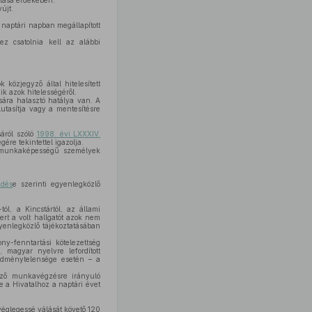
jtása érdekében.
újt.
 naptári napban megállapított
z csatolnia kell az alábbi
közjegyző által hitelesített
ik azok hitelességéről.
sára halasztó hatálya van. A
lutasítja vagy a mentesítésre
sáról szóló
1998. évi LXXXIV.
gére tekintettel igazolja.
tt munkaképességű személyek
zdés
e szerinti egyenlegközlő
ól, a Kincstártól, az állami
ert a volt hallgatót azok nem
yenlegközlő tájékoztatásában
y-fenntartási kötelezettség
, magyar nyelvre lefordított
edménytelensége esetén – a
yező munkavégzésre irányuló
e a Hivatalhoz a naptári évet
t véglegessé válását követő 120