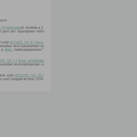
mazni.
§ (4) bekezdés
ét, továbbá a 2.
 pont aa) alpontjában előírt
l szóló
87/2015. (IV. 9.) Korm.
yamatban lévő eljárásokban és
77
t a
Módr.
hatálybalépésekor
16. (VII. 1.) Korm. rendelettel
yamatban lévő eljárásokban is
áról szóló
191/2019. (VII. 30.)
a (volt) hallgató terhére 2019.