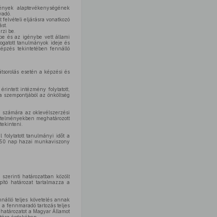
mények alaptevékenységének
yadó.
felvételi eljárásra vonatkozó
ást.
rzi be.
ébe és az igénybe vett állami
mogatott tanulmányok ideje és
 képzés tekintetében fennálló
tsorolás esetén a képzési és
intett intézmény folytatott,
sa szempontjából az önköltség
ó számára az oklevélszerzési
vetelményekben meghatározott
tekinteni.
l folytatott tanulmányi időt a
, 150 nap hazai munkaviszony
 szerinti határozatban közölt
apító határozat tartalmazza a
nnálló teljes követelés annak
 a fennmaradó tartozás teljes
 határozatot a Magyar Államot