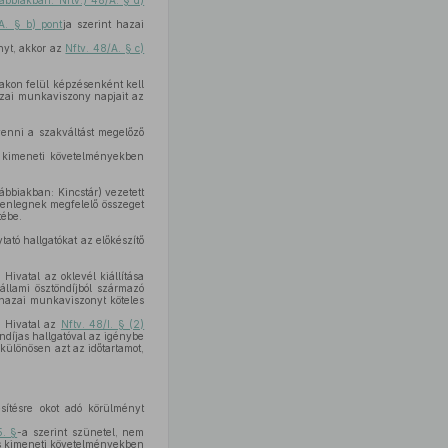
vábbiakban: Nftv.) 48/A. § d)
A. § b) pont
ja szerint hazai
nyt, akkor az
Nftv. 48/A. § c)
akon felül képzésenként kell
hazai munkaviszony napjait az
 venni a szakváltást megelőző
s kimeneti követelményekben
vábbiakban: Kincstár) vezetett
egyenlegnek megfelelő összeget
tébe.
tató hallgatókat az előkészítő
 a Hivatal az oklevél kiállítása
állami ösztöndíjból származó
g hazai munkaviszonyt köteles
 a Hivatal az
Nftv. 48/I. § (2)
öndíjas hallgatóval az igénybe
y különösen azt az időtartamot,
sítésre okot adó körülményt
5. §
-a szerint szünetel, nem
 és kimeneti követelményekben