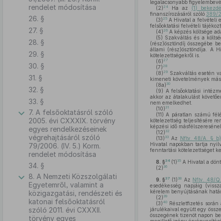
legalacsonyabb figyelembevé
rendelet módosítása
24
(2)
Ha az
(1) bekezd
finanszírozásáról szóló
389/20
26. §
25
(3)
A Hivatal a felvételi
felsőoktatási felvételi tájéko
27. §
26
(4)
A képzés költsége adat
(5)
Szakváltás és a költség
28. §
(rész)ösztöndíj összegébe be
állami (rész)ösztöndíja. A 
29. §
kötelezettségekről is.
27
(6)
30. §
28
(7)
29
(8)
Szakváltás esetén val
31. §
kimeneti követelmények másf
30
(8a)
32. §
(9)
A felsőoktatási intézm
akkor az átalakulást követőe
33. §
nem emelkedhet.
31
(10)
7. A felsőoktatásról szóló
(11)
A páratlan számú félé
2005. évi CXXXIX. törvény
kötelezettség teljesítésére 
képzési idő másfélszeresének 
egyes rendelkezéseinek
32
(12)
végrehajtásáról szóló
33
(13)
Az
Nftv. 48/A. § b
Hivatal napokban tartja nyi
79/2006. (IV. 5.) Korm.
fenntartási kötelezettséget ke
rendelet módosítása
34
35
8. §
(1)
A Hivatal a dönt
34. §
36
(2)
8. A Nemzeti Közszolgálati
37
38
9. §
(1)
Az
Nftv. 48/Q
Egyetemről, valamint a
esedékesség napjáig (visszat
kérelem benyújtásának határi
közigazgatási, rendészeti és
39
(2)
katonai felsőoktatásról
40
(3)
Részletfizetés során 
szóló 2011. évi CXXXII.
járulékaival együtt egy össz
összegének tizenöt napon bel
törvény egyes