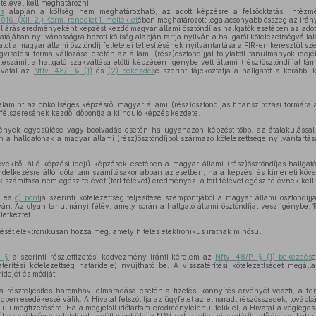
telével kell meghatározni.
és
alapján a költség nem meghatározható, az adott képzésre a felsőoktatási intéz
16. (XII. 2.) Korm. rendelet 1. melléklet
ében meghatározott legalacsonyabb összeg az irán
 eljárás eredményeként képzést kezdő magyar állami ösztöndíjas hallgatók esetében az adott 
ztatójában nyilvánosságra hozott költség alapján tartja nyilván a hallgatói kötelezettségvállal
ot a magyar állami ösztöndíj feltételei teljesítésének nyilvántartása a FIR-en keresztül sze
viselési forma változása esetén az állami (rész)ösztöndíjjal folytatott tanulmányok idej
leszámít a hallgató szakváltása előtti képzésén igénybe vett állami (rész)ösztöndíjjal tá
Hivatal az
Nftv. 48/I. § (1)
és
(2) bekezdés
e szerint tájékoztatja a hallgatót a korábbi
amint az önköltséges képzésről magyar állami (rész)ösztöndíjas finanszírozási formára á
élszeresének kezdő időpontja a kiinduló képzés kezdete.
ények egyesülése vagy beolvadás esetén ha ugyanazon képzést több, az átalakulással ér
n a hallgatónak a magyar állami (rész)ösztöndíjból származó kötelezettsége nyilvántartá
vekből álló képzési idejű képzések esetében a magyar állami (rész)ösztöndíjas hallgat
rendelkezésre álló időtartam számításakor abban az esetben, ha a képzési és kimeneti kö
számítása nem egész félévet (tört félévet) eredményez, a tört félévet egész félévnek kell 
)
és
c) pont
ja szerinti kötelezettség teljesítése szempontjából a magyar állami ösztöndíjja
lván. Az olyan tanulmányi félév, amely során a hallgató állami ösztöndíjat vesz igénybe
letkeztet.
ését elektronikusan hozza meg, amely hiteles elektronikus iratnak minősül.
. §
-a szerinti részletfizetési kedvezmény iránti kérelem az
Nftv. 48/P. § (1) bekezdés
e
érítési kötelezettség határideje) nyújtható be. A visszatérítési kötelezettséget megáll
dejét és módját.
a részteljesítés háromhavi elmaradása esetén a fizetési könnyítés érvényét veszti, a fe
egben esedékessé válik. A Hivatal felszólítja az ügyfelet az elmaradt részösszegek, továbbá
üli megfizetésére. Ha a megjelölt időtartam eredménytelenül telik el, a Hivatal a végleges