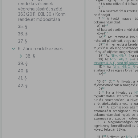
megillető igény érvényesítés
rendelkezéseinek
(4)
A részletfizetési idősza
41
(5)
végrehajtásáról szóló
(6)
A visszatérítési kötele
363/2011. (XII. 30.) Korm.
határidejét.
42
rendelet módosítása
(7)
A (volt) magyar áll
dokumentumokat:
35. §
43
a)–b)
c)
baleset esetén a kórházi 
36. §
44
d)–e)
45
(7a)
Az iratokat a (volt
37. §
másolati példányát, vagy az i
46
(8)
A mentesítési kérele
9. Záró rendelkezések
teljesítési idő meghosszabbo
irányuló eljárást megszünteti
38. §
47
(9)
Az
Nftv. 48/R. §
-a s
(10)
Az
Nftv. 48/O. §
-a s
39. §
törvény 4. § f) pont fb) alpon
48
(11)
Az
Nftv. 48/O. §
-
40. §
ellátásairól és egyes törvény
49
(12)
41. §
50
51
10. §
(1)
A Hivatal a k
42. §
tájékoztatásában a hallgató k
52
(2)
53
(3)
Ha a Hivatal az
Nf
foglalkoztatási szervtől a v
tudták beazonosítani, a Hiva
arról tájékoztatja a volt hal
54
(4)
A szomszédos államo
származási országában törté
dokumentumokat nyújt be a
származási országban történ
(5)
A Magyarországon önké
jogviszony fennállásáról az 
követő február 28-ig.
55
11. §
A Hivatal az
Nftv. 4