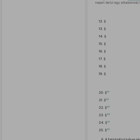
napon belül egy alkalommal
12. §
13. §
14. §
15. §
16. §
17. §
18. §
19. §
57
20. §
58
21. §
59
22. §
60
23. §
61
24. §
62
25. §
6.
A felsőoktatásban rés