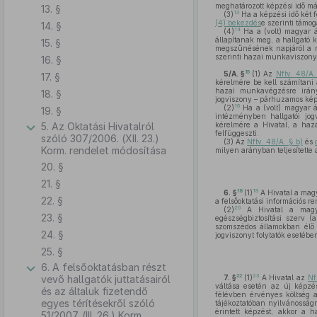
meghatározott képzési idő m
13. §
13
(3)
Ha a képzési idő két 
(4) bekezdés
e szerinti támog
14. §
14
(4)
Ha a (volt) magyar á
állapítanak meg, a hallgató 
15. §
megszűnésének napjáról a mó
szerinti hazai munkaviszony-
16. §
15
5/A. §
(1)
Az
Nftv. 48/A.
17. §
kérelmére be kell számítani 
hazai munkavégzésre irány
18. §
jogviszony – párhuzamos kép
16
(2)
Ha a (volt) magyar á
19. §
intézményben hallgatói jog
5. Az Oktatási Hivatalról
kérelmére a Hivatal, a haza
felfüggeszti.
szóló 307/2006. (XII. 23.)
(3)
Az
Nftv. 48/A. § b)
és
Korm. rendelet módosítása
milyen arányban teljesítette
20. §
21. §
18
19
6. §
(1)
A Hivatal a magy
22. §
a felsőoktatási információs r
20
(2)
A Hivatal a magyar 
23. §
egészségbiztosítási szerv (
szomszédos államokban élő m
24. §
jogviszonyt folytatók esetéb
25. §
6. A felsőoktatásban részt
22
23
vevő hallgatók juttatásairól
7. §
(1)
A Hivatal az
Nf
váltása esetén az új képzés
és az általuk fizetendő
félévben érvényes költség az
egyes térítésekről szóló
tájékoztatóban nyilvánosságr
érintett képzést, akkor a h
51/2007. (III. 26.) Korm.