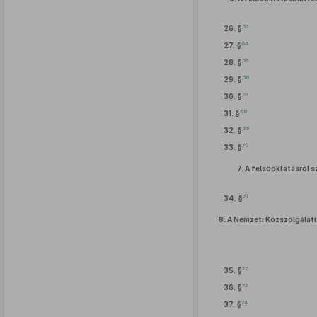
63
26. §
64
27. §
65
28. §
66
29. §
67
30. §
68
31. §
69
32. §
70
33. §
7.
A felsőoktatásról 
71
34. §
8.
A Nemzeti Közszolgálati
72
35. §
73
36. §
74
37. §