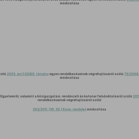
módosítása
szóló
2005. évi CXXXIX. törvény
egyes rendelkezéseinek végrehajtásáról szóló
79/2006. 
módosítása
 Egyetemről, valamint a közigazgatási, rendészeti és katonai felsőoktatásról szóló
201
rendelkezéseinek végrehajtásáról szóló
363/2011. (XII. 30.) Korm. rendelet
módosítása