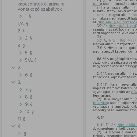
1. §
(1)
Az Oktatási Hivata
kapcsolatos eljárásaira
pont
ja szerinti tartozás eseté
a)
ha a magyar állami (ré
vonatkozó szabályok
munkaviszonyt, akkor az oklev
b)
ha a magyar állami (rés
1. §
pont
jában meghatározott határ
az
Nftv. 48/I. § (3) bekezdés
1/A. §
3
(2)
Az
Nftv. 48/A. § b)–d
számítani azzal, hogy a hall
2. §
adott napon fennálló valamen
4
(3)
3. §
5
(4)
Az
Nftv. 48/B. § (8)
magyar állami (rész)ösztöndíj
4. §
6
(5)
A Hivatal a hallgató
meghatározott képzési idő má
5. §
7
1/A. §
A megállapított vis
5/A. §
ösztöndíj-visszafizetési céle
negyedéves rendszerességgel á
2.
8
2. §
A magyar állami (rész
6. §
képzéshez kapcsolódó félévek
3.
9
3. §
(1)
Ha a magyar állam
napjától számított hatvan n
7. §
egyenlegét, valamint az
Nft
fenntartani.
8. §
(2)
Ha a magyar állami (r
bekezdés
e szerinti tájékozta
9. §
vett magyar állami ösztöndíj
ameddig hazai munkaviszonyt
10. §
10
4. §
11. §
11
5. §
(1)
Az
Nftv. 48/M.
4.
dokumentummal kell igazolni
12
(2)
A magyar állami (rész
12. §
terheli visszatérítési kötel