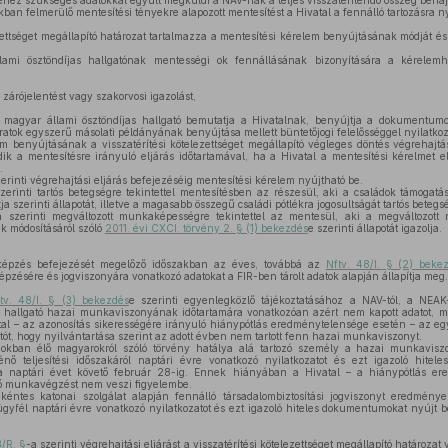
éhez szükséges adatokkal együtt megküldi a NAV-nak a teljes visszatérítendő összeg beha
kban felmerülő mentesítési tényekre alapozott mentesítést a Hivatal a fennálló tartozásra ny
zettséget megállapító határozat tartalmazza a mentesítési kérelem benyújtásának módját és
ami ösztöndíjas hallgatónak mentességi ok fennállásának bizonyítására a kérelemhe
zárójelentést vagy szakorvosi igazolást,
) magyar állami ösztöndíjas hallgató bemutatja a Hivatalnak, benyújtja a dokumentumok 
ratok egyszerű másolati példányának benyújtása mellett büntetőjogi felelősséggel nyilatkoz
m benyújtásának a visszatérítési kötelezettséget megállapító végleges döntés végrehajtá
dik a mentesítésre irányuló eljárás időtartamával, ha a Hivatal a mentesítési kérelmet e
.
zerinti végrehajtási eljárás befejezéséig mentesítési kérelem nyújtható be.
zerinti tartós betegségre tekintettel mentesítésben az részesül, aki a családok támogatá
t
ja szerinti állapotát, illetve a magasabb összegű családi pótlékra jogosultságát tartós betegsé
a szerinti megváltozott munkaképességre tekintettel az mentesül, aki a megváltozo
ek módosításáról szóló
2011. évi CXCI. törvény 2. § (1) bekezdés
e szerinti állapotát igazolja.
épzés befejezését megelőző időszakban az éves, továbbá az
Nftv. 48/I. § (2) beke
épzésére és jogviszonyára vonatkozó adatokat a FIR-ben tárolt adatok alapján állapítja meg.
tv. 48/I. § (3) bekezdés
e szerinti egyenlegközlő tájékoztatásához a NAV-tól, a NEAK-t
olt hallgató hazai munkaviszonyának időtartamára vonatkozóan azért nem kapott adatot, m
tal – az azonosítás sikerességére irányuló hiánypótlás eredménytelensége esetén – az eg
lgatót, hogy nyilvántartása szerint az adott évben nem tartott fenn hazai munkaviszonyt.
kban élő magyarokról szóló törvény hatálya alá tartozó személy a hazai munkaviszon
nő teljesítési időszakáról naptári évre vonatkozó nyilatkozatot és ezt igazoló hiteles
 naptári évet követő február 28-ig. Ennek hiányában a Hivatal – a hiánypótlás er
ő munkavégzést nem veszi figyelembe.
ntes katonai szolgálat alapján fennálló társadalombiztosítási jogviszonyt eredmén
ügyfél naptári évre vonatkozó nyilatkozatot és ezt igazoló hiteles dokumentumokat nyújt b
8/R. §
-a szerinti végrehajtási eljárást a visszatérítési kötelezettséget megállapító határoza