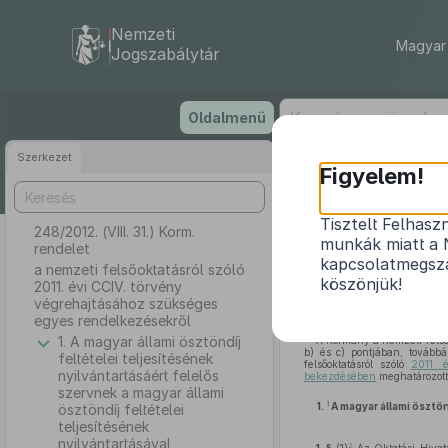
Nemzeti
Magyar 
Jogszabálytár
Ugrás
Oldalmenü
a
tartalomra
Szerkezet
Figyelem!
Tisztelt Felhasz
248/2012. (VIII. 31.) Korm.
a nemzeti 
munkák miatt a 
rendelet
kapcsolatmegsza
a nemzeti felsőoktatásról szóló
köszönjük!
2011. évi CCIV. törvény
végrehajtásához szükséges
egyes rendelkezésekről
1. A magyar állami ösztöndíj
A Kormány a nemzeti felső
b) és c) pontjában, továbbá
feltételei teljesítésének
felsőoktatásról szóló
2011. 
nyilvántartásáért felelős
bekezdésében
meghatározott 
szervnek a magyar állami
1
1.
A magyar állami ösztönd
ösztöndíj feltételei
teljesítésének
nyilvántartásával
2