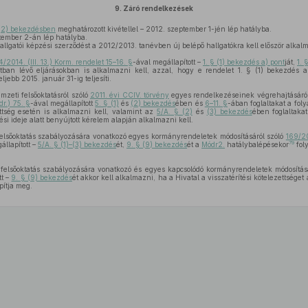
9.
Záró rendelkezések
(2) bekezdésben
meghatározott kivétellel – 2012. szeptember 1-jén lép hatályba.
ember 2-án lép hatályba.
llgatói képzési szerződést a 2012/2013. tanévben új belépő hallgatókra kell először alkal
4/2014. (III. 13.) Korm. rendelet 15–16. §
-ával megállapított –
1. § (1) bekezdés a) pont
ját,
1. 
ban lévő eljárásokban is alkalmazni kell, azzal, hogy e rendelet 1. § (1) bekezdés a)
ljebb 2015. január 31-ig teljesíti.
mzeti felsőoktatásról szóló
2011. évi CCIV. törvény
egyes rendelkezéseinek végrehajtásáró
r.) 75. §
-ával megállapított
5. § (1)
és
(2) bekezdés
ében és
6–11. §
-ában foglaltakat a fol
ettség esetén is alkalmazni kell, valamint az
5/A. § (2)
és
(3) bekezdés
ében foglaltaka
tési ideje alatt benyújtott kérelem alapján alkalmazni kell.
felsőoktatás szabályozására vonatkozó egyes kormányrendeletek módosításáról szóló
169/20
79
llapított –
5/A. § (1)–(3) bekezdés
ét,
9. § (9) bekezdés
ét a
Módr2.
hatálybalépésekor
fol
 felsőoktatás szabályozására vonatkozó és egyes kapcsolódó kormányrendeletek módosítás
tt –
9. § (9) bekezdés
ét akkor kell alkalmazni, ha a Hivatal a visszatérítési kötelezettséget 
pítja meg.