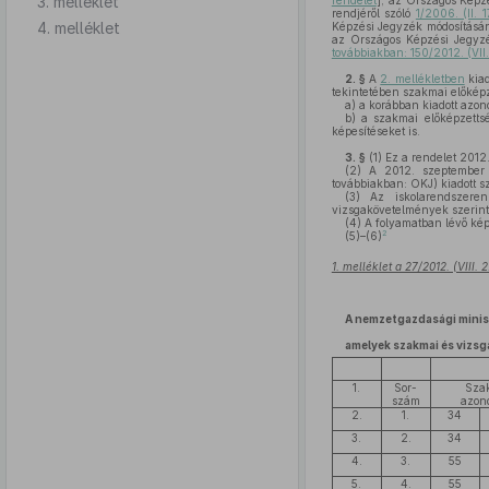
3. melléklet
rendelet
], az Országos Képzé
rendjéről szóló
1/2006. (II. 
4. melléklet
Képzési Jegyzék módosításán
az Országos Képzési Jegyzé
továbbiakban: 150/2012. (VII.
2. §
A
2. mellékletben
kiad
tekintetében szakmai előképz
a)
a korábban kiadott azon
b)
a szakmai előképzettsé
képesítéseket is.
3. §
(1)
Ez a rendelet 2012.
(2)
A 2012. szeptember 1
továbbiakban: OKJ) kiadott s
(3)
Az iskolarendszeren
vizsgakövetelmények szerint 
(4)
A folyamatban lévő kép
2
(5)–(6)
1. melléklet a 27/2012. (VIII.
A nemzetgazdasági minisz
amelyek szakmai és vizsg
1.
Sor-
Sza
szám
azon
2.
1.
34
3.
2.
34
4.
3.
55
5.
4.
55