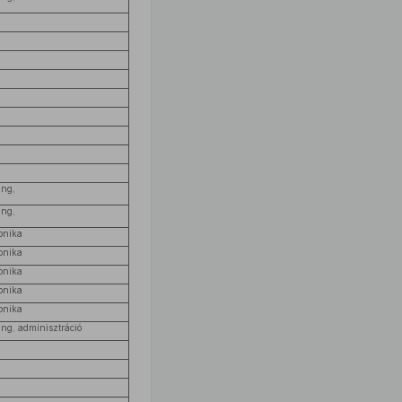
ing,
ing,
onika
onika
onika
onika
onika
ng, adminisztráció