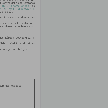
ő felvétel és törlés eljárási
i Jegyzékről és az Országos
. (IV. 22.) Korm. rendelet
] és
VII. 6.) Korm. rendeletben [a
leltetését.
n túl az adott szakképesítés
kus képesítéseket, valamint
ály alapján korábban kiadott
gos Képzési Jegyzékhez (a
J-hoz kiadott szakmai és
t alapján kell befejezni.
C
port megnevezése