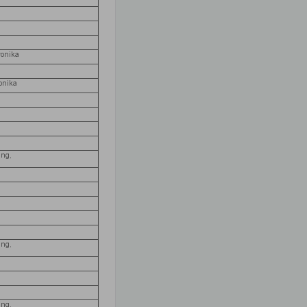
ronika
onika
ing,
ing,
ing,