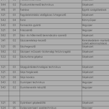
544
02
Fluidumkitermelő technikus
Gépészet
815
01
Fodrász
Egyéb szolgáltatások
521
03
Fogyóelektródás védőgázas ívhegesztő
Gépészet
542
04
Fonó
Könnyűipar
543
03
Formacikk-gyártó
Vegyipar
521
04
Fröccsöntő
Vegyipar
582
01
Gáz- és hőtermelő berendezés-szerelő
Gépészet
341
02
Gázcseretelep-kezelő
Kereskedelem-market
üzleti adminisztráció
521
05
Gázhegesztő
Gépészet
582
02
Gázipari műszaki-biztonsági felülvizsgáló
Gépészet
522
02
Gázturbina gépész
Gépészet
521
03
Gépgyártástechnológiai technikus
Gépészet
521
03
Gépi forgácsoló
Gépészet
521
06
Gépi kovács
Gépészet
543
02
Gumiipari technikus
Vegyipar
543
02
Gumikeverék-készítő
Vegyipar
521
05
Gyártósori gépbeállító
Gépészet
524
05
Gyógyszeripari szaktechnikus
Vegyipar