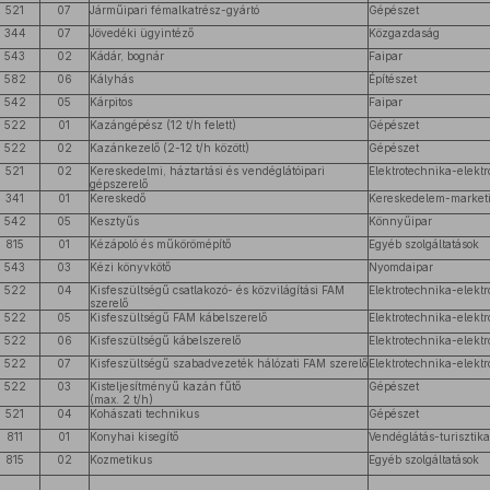
521
07
Járműipari fémalkatrész-gyártó
Gépészet
344
07
Jövedéki ügyintéző
Közgazdaság
543
02
Kádár, bognár
Faipar
582
06
Kályhás
Építészet
542
05
Kárpitos
Faipar
522
01
Kazángépész (12 t/h felett)
Gépészet
522
02
Kazánkezelő (2-12 t/h között)
Gépészet
521
02
Kereskedelmi, háztartási és vendéglátóipari
Elektrotechnika-elektr
gépszerelő
341
01
Kereskedő
Kereskedelem-marketin
542
05
Kesztyűs
Könnyűipar
815
01
Kézápoló és műkörömépítő
Egyéb szolgáltatások
543
03
Kézi könyvkötő
Nyomdaipar
522
04
Kisfeszültségű csatlakozó- és közvilágítási FAM
Elektrotechnika-elektr
szerelő
522
05
Kisfeszültségű FAM kábelszerelő
Elektrotechnika-elektr
522
06
Kisfeszültségű kábelszerelő
Elektrotechnika-elektr
522
07
Kisfeszültségű szabadvezeték hálózati FAM szerelő
Elektrotechnika-elektr
522
03
Kisteljesítményű kazán fűtő
Gépészet
(max. 2 t/h)
521
04
Kohászati technikus
Gépészet
811
01
Konyhai kisegítő
Vendéglátás-turisztika
815
02
Kozmetikus
Egyéb szolgáltatások