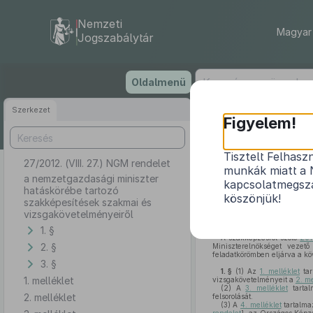
Nemzeti
Magyar 
Jogszabálytár
Ugrás
Oldalmenü
a
tartalomra
Szerkezet
Figyelem!
Tisztelt Felhasz
27/2012. (VIII. 27.) NGM rendelet
a nemzetgazda
munkák miatt a 
a nemzetgazdasági miniszter
kapcsolatmegsza
hatáskörébe tartozó
köszönjük!
szakképesítések szakmai és
vizsgakövetelményeiről
1. §
A szakképzésről szóló
201
2. §
Miniszterelnökséget vezető
feladatkörömben eljárva a kö
3. §
1. §
(1)
Az
1. melléklet
tar
1. melléklet
vizsgakövetelményeit a
2. me
(2)
A
3. melléklet
tartal
2. melléklet
felsorolását.
(3)
A
4. melléklet
tartalma