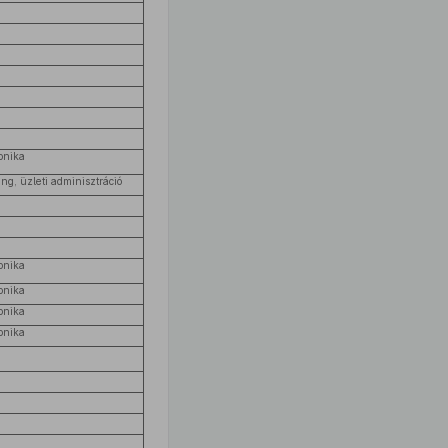
onika
g, üzleti adminisztráció
onika
onika
onika
onika