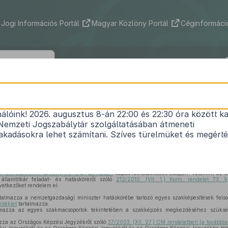
Jogi Információs Portál
Magyar Közlöny Portál
Céginformáció
27/2012. (VIII. 27.) NGM rendelet
nálóink! 2026. augusztus 8-án 22:00 és 22:30 óra között ka
sági miniszter hatáskörébe tartozó szakképesíté
Nemzeti Jogszabálytár szolgáltatásában átmeneti
1
vizsgakövetelményeiről
kadásokra lehet számítani. Szíves türelmüket és megért
Hatályos: 2019. 08. 31. – 2020. 02. 14.
1. évi CLXXXVII. törvény 90. §
a)
pontjában
kapott felhatalmazás alapján, valamint az e
 államtitkár feladat- és hatásköréről szóló
212/2010. (VII. 1.) Korm. rendelet 73.
vetkezőket rendelem el:
talmazza a nemzetgazdasági miniszter hatáskörébe tartozó egyes szakképesítések felso
lléklet
tartalmazza.
mazza az egyes szakmacsoportok tekintetében a szakképzés megkezdéséhez szüksé
zza az Országos Képzési Jegyzékről szóló
37/2003. (XII. 27.) OM rendeletben [a további