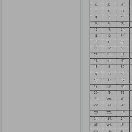
6.
5.
31
7.
6.
34
8.
7.
21
9.
8.
35
10.
9.
34
11.
10.
54
12.
11.
34
13.
12.
51
14.
13.
54
15.
14.
31
16.
15.
52
17.
16.
51
18.
17.
32
19.
18.
31
20.
19.
55
21.
20.
51
22.
21.
35
23.
22.
34
24.
23.
54
25.
24.
31
26.
25.
51