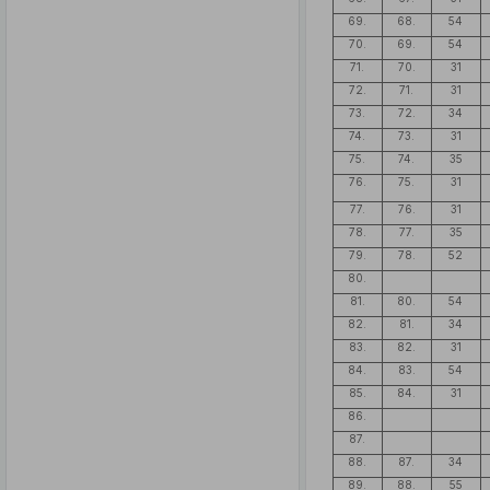
69.
68.
54
70.
69.
54
71.
70.
31
72.
71.
31
73.
72.
34
74.
73.
31
75.
74.
35
76.
75.
31
77.
76.
31
78.
77.
35
79.
78.
52
80.
81.
80.
54
82.
81.
34
83.
82.
31
84.
83.
54
85.
84.
31
86.
87.
88.
87.
34
89.
88.
55