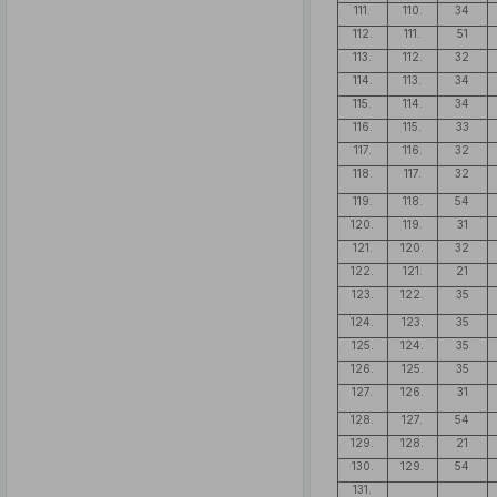
111.
110.
34
112.
111.
51
113.
112.
32
114.
113.
34
115.
114.
34
116.
115.
33
117.
116.
32
118.
117.
32
119.
118.
54
120.
119.
31
121.
120.
32
122.
121.
21
123.
122.
35
124.
123.
35
125.
124.
35
126.
125.
35
127.
126.
31
128.
127.
54
129.
128.
21
130.
129.
54
131.