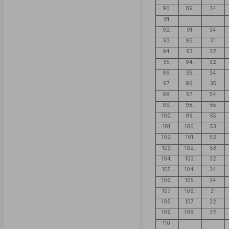
90.
89.
34
91.
92.
91.
34
93.
92.
31
94.
93.
32
95.
94.
32
96.
95.
34
97.
96.
35
98.
97.
54
99.
98.
55
100.
99.
55
101.
100.
53
102.
101.
52
103.
102.
53
104.
103.
32
105.
104.
34
106.
105.
34
107.
106.
31
108.
107.
32
109.
108.
32
110.