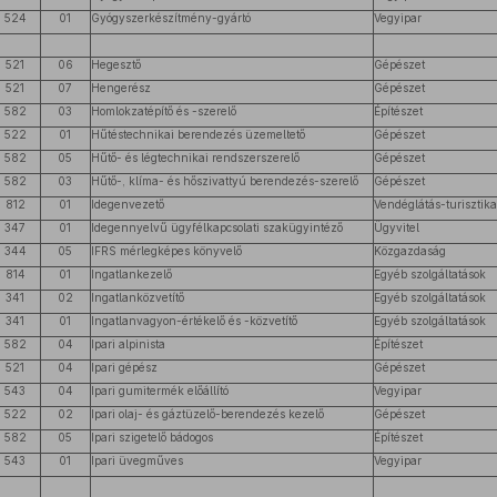
524
01
Gyógyszerkészítmény-gyártó
Vegyipar
521
06
Hegesztő
Gépészet
521
07
Hengerész
Gépészet
582
03
Homlokzatépítő és -szerelő
Építészet
522
01
Hűtéstechnikai berendezés üzemeltető
Gépészet
582
05
Hűtő- és légtechnikai rendszerszerelő
Gépészet
582
03
Hűtő-, klíma- és hőszivattyú berendezés-szerelő
Gépészet
812
01
Idegenvezető
Vendéglátás-turisztika
347
01
Idegennyelvű ügyfélkapcsolati szakügyintéző
Ügyvitel
344
05
IFRS mérlegképes könyvelő
Közgazdaság
814
01
Ingatlankezelő
Egyéb szolgáltatások
341
02
Ingatlanközvetítő
Egyéb szolgáltatások
341
01
Ingatlanvagyon-értékelő és -közvetítő
Egyéb szolgáltatások
582
04
Ipari alpinista
Építészet
521
04
Ipari gépész
Gépészet
543
04
Ipari gumitermék előállító
Vegyipar
522
02
Ipari olaj- és gáztüzelő-berendezés kezelő
Gépészet
582
05
Ipari szigetelő bádogos
Építészet
543
01
Ipari üvegműves
Vegyipar