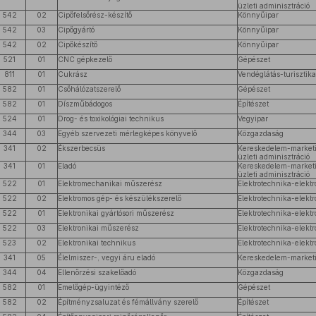
üzleti adminisztráció
542
02
Cipőfelsőrész-készítő
Könnyűipar
542
03
Cipőgyártó
Könnyűipar
542
02
Cipőkészítő
Könnyűipar
521
01
CNC gépkezelő
Gépészet
811
01
Cukrász
Vendéglátás-turisztika
582
01
Csőhálózatszerelő
Gépészet
582
01
Díszműbádogos
Építészet
524
01
Drog- és toxikológiai technikus
Vegyipar
344
03
Egyéb szervezeti mérlegképes könyvelő
Közgazdaság
341
02
Ékszerbecsüs
Kereskedelem-market
üzleti adminisztráció
341
01
Eladó
Kereskedelem-market
üzleti adminisztráció
522
01
Elektromechanikai műszerész
Elektrotechnika-elektr
522
02
Elektromos gép- és készülékszerelő
Elektrotechnika-elektr
522
01
Elektronikai gyártósori műszerész
Elektrotechnika-elektr
522
03
Elektronikai műszerész
Elektrotechnika-elektr
523
02
Elektronikai technikus
Elektrotechnika-elektr
341
05
Élelmiszer-, vegyi áru eladó
Kereskedelem-marketi
344
04
Ellenőrzési szakelőadó
Közgazdaság
582
01
Emelőgép-ügyintéző
Gépészet
582
02
Építményzsaluzat és fémállvány szerelő
Építészet