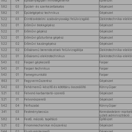
582
04
Építőanyagipari minőségellenőr
Építészet
582
03
Épület- és szerkezetlakatos
Gépészet
582
01
Épületgépész technikus
Gépészet
522
03
Érintésvédelmi szabványossági felülvizsgáló
Elektrotechnika-elektr
522
01
Erőművi blokkgépész
Gépészet
522
01
Erőművi gépész
Gépészet
522
01
Erőművi gőzturbina gépész
Gépészet
522
02
Erőművi kazángépész
Gépészet
522
02
Erősáramú berendezések felülvizsgálója
Elektrotechnika-elektr
522
01
Erősáramú elektrotechnikus
Elektrotechnika-elektr
543
02
Faipari gépkezelő
Faipar
543
01
Faipari technikus
Faipar
543
01
Famegmunkáló
Faipar
863
01
Fegyverműszerész
Gépészet
542
03
Fehérnemű-készítő és kötöttáru összeállító
Könnyűipar
521
02
Felvonó karbantartó-szerelő
Gépészet
521
01
Felvonószerelő
Gépészet
542
04
Férfiszabó
Könnyűipar
341
03
Festménybecsüs
Kereskedelem-market
üzleti adminisztráció
582
04
Festő, mázoló, tapétázó
Építészet
521
02
Finommechanikai műszerész
Gépészet
544
02
Fluidumkitermelő
Gépészet