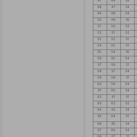
47.
46.
55
48.
47.
34
49.
48.
54
50.
49.
35
51.
50.
53
52.
51.
52
53.
52.
51
54.
53.
51
55.
54.
35
56.
55.
54
57.
56.
21
58.
57.
54
59.
58.
31
60.
59.
54
61.
60.
34
62.
61.
31
63.
62.
32
64.
63.
34
65.
64.
51
66.
65.
34
67.
66.
34
68.
67.
31