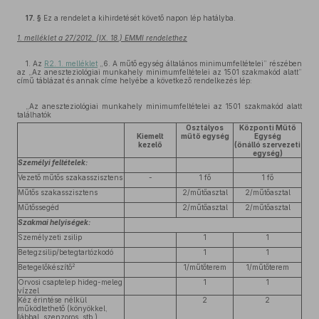
17. §
Ez a rendelet a kihirdetését követő napon lép hatályba.
1. melléklet a 27/2012. (IX. 18.) EMMI rendelethez
1. Az
R2. 1. melléklet
„6. A műtő egység általános minimumfeltételei”
részében
az „Az aneszteziológiai munkahely minimumfeltételei az 1501 szakmakód alatt”
című táblázat és annak címe helyébe a következő rendelkezés lép:
„Az aneszteziológiai munkahely minimumfeltételei az 1501 szakmakód alatt
találhatók
Osztályos
Központi Műtő
Kiemelt
műtő egység
Egység
kezelő
(önálló szervezeti
egység)
Személyi feltételek:
Vezető műtős szakasszisztens
-
1 fő
1 fő
Műtős szakasszisztens
2/műtőasztal
2/műtőasztal
Műtőssegéd
2/műtőasztal
2/műtőasztal
Szakmai helyiségek:
Személyzeti zsilip
1
1
Betegzsilip/betegtartózkodó
1
1
2
Betegelőkészítő
1/műtőterem
1/műtőterem
Orvosi csaptelep hideg-meleg
1
1
vízzel
Kéz érintése nélkül
2
2
működtethető (könyökkel,
lábbal, szenzoros, stb.)