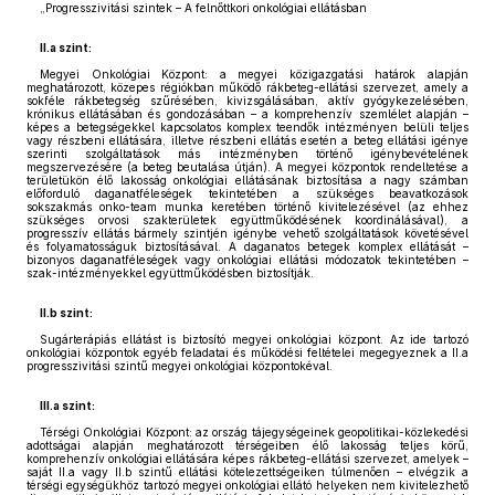
„Progresszivitási szintek – A felnőttkori onkológiai ellátásban
II.a szint:
Megyei Onkológiai Központ: a megyei közigazgatási határok alapján
meghatározott, közepes régiókban működő rákbeteg-ellátási szervezet, amely a
sokféle rákbetegség szűrésében, kivizsgálásában, aktív gyógykezelésében,
krónikus ellátásában és gondozásában – a komprehenzív szemlélet alapján –
képes a betegségekkel kapcsolatos komplex teendők intézményen belüli teljes
vagy részbeni ellátására, illetve részbeni ellátás esetén a beteg ellátási igénye
szerinti szolgáltatások más intézményben történő igénybevételének
megszervezésére (a beteg beutalása útján). A megyei központok rendeltetése a
területükön élő lakosság onkológiai ellátásának biztosítása a nagy számban
előforduló daganatféleségek tekintetében a szükséges beavatkozások
sokszakmás onko-team munka keretében történő kivitelezésével (az ehhez
szükséges orvosi szakterületek együttműködésének koordinálásával), a
progresszív ellátás bármely szintjén igénybe vehető szolgáltatások követésével
és folyamatosságuk biztosításával. A daganatos betegek komplex ellátását –
bizonyos daganatféleségek vagy onkológiai ellátási módozatok tekintetében –
szak-intézményekkel együttműködésben biztosítják.
II.b szint:
Sugárterápiás ellátást is biztosító megyei onkológiai központ. Az ide tartozó
onkológiai központok egyéb feladatai és működési feltételei megegyeznek a II.a
progresszivitási szintű megyei onkológiai központokéval.
III.a szint:
Térségi Onkológiai Központ: az ország tájegységeinek geopolitikai-közlekedési
adottságai alapján meghatározott térségeiben élő lakosság teljes körű,
komprehenzív onkológiai ellátására képes rákbeteg-ellátási szervezet, amelyek –
saját II.a vagy II.b szintű ellátási kötelezettségeiken túlmenően – elvégzik a
térségi egységükhöz tartozó megyei onkológiai ellátó helyeken nem kivitelezhető