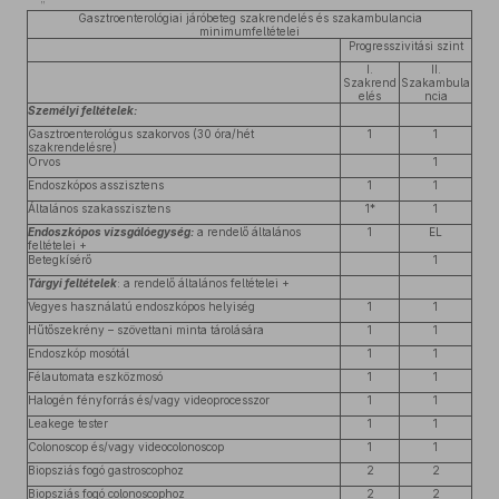
Gasztroenterológiai járóbeteg szakrendelés és szakambulancia
minimumfeltételei
Progresszivitási szint
I.
II.
Szakrend
Szakambula
elés
ncia
Személyi feltételek:
Gasztroenterológus szakorvos (30 óra/hét
1
1
szakrendelésre)
Orvos
1
Endoszkópos asszisztens
1
1
Általános szakasszisztens
1*
1
Endoszkópos vizsgálóegység:
a rendelő általános
1
EL
feltételei +
Betegkísérő
1
Tárgyi feltételek
: a rendelő általános feltételei +
Vegyes használatú endoszkópos helyiség
1
1
Hűtőszekrény – szövettani minta tárolására
1
1
Endoszkóp mosótál
1
1
Félautomata eszközmosó
1
1
Halogén fényforrás és/vagy videoprocesszor
1
1
Leakege tester
1
1
Colonoscop és/vagy videocolonoscop
1
1
Biopsziás fogó gastroscophoz
2
2
Biopsziás fogó colonoscophoz
2
2