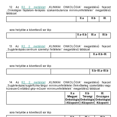
12. Az
R2. 2. melléklet
„KLINIKAI ONKOLÓGIA” megjelölésű fejezet
„Onkológiai fájdalom-terápiás szakambulancia minimumfeltételei” megjelölésű
táblázat
II.a
II.b
III.
sora helyébe a következő sor lép:
II.a-II.b
III.a
III.b
13. Az
R2. 2. melléklet
„KLINIKAI ONKOLÓGIA” megjelölésű fejezet
„Sugárterápiás centrum személyi feltételei” megjelölésű táblázat
II.a-II.b-III.
sora helyébe a következő sor lép:
II.b-III.a-III.b
14. Az
R2. 2. melléklet
„KLINIKAI ONKOLÓGIA” megjelölésű fejezet
„Sugárterápia/sugárfizika tárgyi minimumfeltételei (fekvőbeteg szakellátás vagy
kúraszerű ellátás) gép-műszer minimumfeltételek” megjelölésű táblázat
II.a
II.b
III.
Megyei
Térségi
Országos
Onkológia
Onkológia
Onkológiai
i Központ
i Központ
Központ
sora helyébe a következő sor lép: