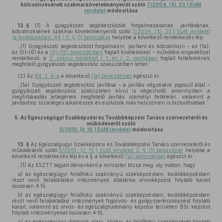
kölcsönzésének szakmai követelményeiről szóló
7/2004. (XI. 23.) EüM
rendelet
módosítása
12. §
(1)
A gyógyászati segédeszközök forgalmazásának, javításának,
kölcsönzésének szakmai követelményeiről szóló
7/2004. (XI. 23.) EüM rendelet
(a továbbiakban: R4.) 3. § (1) bekezdése
helyébe a következő rendelkezés lép:
„(1) Gyógyászati segédeszközt forgalmazni, javítani és kölcsönözni – az (1a),
az (5)–(6) és a
(9)–(10) bekezdésben
foglalt kivételekkel – működési engedéllyel
rendelkező, a
2. számú melléklet I. 1. és I. 2. pontjában
foglalt feltételeknek
megfelelő gyógyászati segédeszköz szaküzletben lehet.”
(2)
Az
R4. 3. §-a
a következő
(1a) bekezdéssel
egészül ki:
„(1a) Gyógyászati segédeszköz javítása – a javítás végzésére jogosult által –
gyógyászati segédeszköz szaküzleten kívül is végezhető, amennyiben a
meghibásodás jellegének megfelelő javítás személyi feltételei, valamint a
javításhoz szükséges alkatrészek és eszközök más helyszínen is biztosíthatóak.”
5.
Az Egészségügyi Szakképzési és Továbbképzési Tanács szervezetéről és
működéséről szóló
5/2010. (II. 16.) EüM rendelet
módosítása
13. §
Az Egészségügyi Szakképzési és Továbbképzési Tanács szervezetéről és
működéséről szóló
5/2010. (II. 16.) EüM rendelet 2. § (1) bekezdése
helyébe a
következő rendelkezés lép és a § a következő
(1a) bekezdéssel
egészül ki:
„(1) Az ESZTT tagjait ötévenként a miniszter bízza meg, oly módon, hogy
a)
az egészségügyi felsőfokú szakirányú szakképzésben, továbbképzésben
részt vevő felsőoktatási intézmények általános orvosképzést folytató karait
összesen 4 fő,
b)
az egészségügyi felsőfokú szakirányú szakképzésben, továbbképzésben
részt vevő felsőoktatási intézmények fogorvos- és gyógyszerészképzést folytató
karait, valamint az orvos- és egészségtudomány képzési területen BSc képzést
folytató intézményeket összesen 4 fő,
c)
az egészségügyi dolgozók alap-, közép- és felsőfokú szakképzését folytató