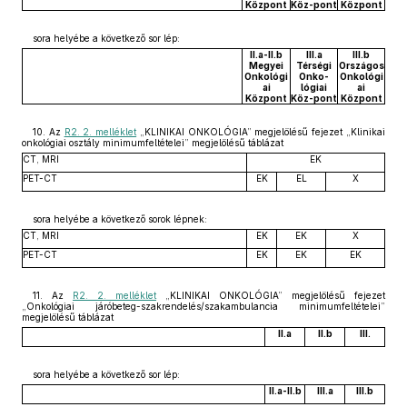
Központ
Köz-pont
Központ
sora helyébe a következő sor lép:
II.a-II.b
III.a
III.b
Megyei
Térségi
Országos
Onkológi
Onko-
Onkológi
ai
lógiai
ai
Központ
Köz-pont
Központ
10. Az
R2. 2. melléklet
„KLINIKAI ONKOLÓGIA” megjelölésű fejezet „Klinikai
onkológiai osztály minimumfeltételei” megjelölésű táblázat
CT, MRI
EK
PET-CT
EK
EL
X
sora helyébe a következő sorok lépnek:
CT, MRI
EK
EK
X
PET-CT
EK
EK
EK
11. Az
R2. 2. melléklet
„KLINIKAI ONKOLÓGIA” megjelölésű fejezet
„Onkológiai járóbeteg-szakrendelés/szakambulancia minimumfeltételei”
megjelölésű táblázat
II.a
II.b
III.
sora helyébe a következő sor lép:
II.a-II.b
III.a
III.b