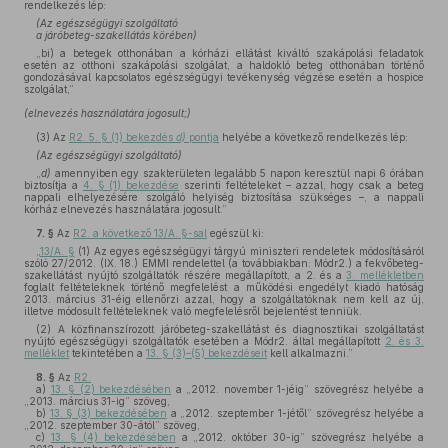
rendelkezés lép:
(Az egészségügyi szolgáltató
a járóbeteg-szakellátás körében)
„bi) a betegek otthonában a kórházi ellátást kiváltó szakápolási feladatok
esetén az otthoni szakápolási szolgálat, a haldokló beteg otthonában történő
gondozásával kapcsolatos egészségügyi tevékenység végzése esetén a hospice
szolgálat,”
(elnevezés használatára jogosult;)
(3)
Az
R2. 5. § (1) bekezdés
d)
pontja
helyébe a következő rendelkezés lép:
(Az egészségügyi szolgáltató)
„
d)
amennyiben egy szakterületen legalább 5 napon keresztül napi 6 órában
biztosítja a
4. § (1) bekezdése
szerinti feltételeket – azzal, hogy csak a beteg
nappali elhelyezésére szolgáló helyiség biztosítása szükséges –, a nappali
kórház elnevezés használatára jogosult.”
7. §
Az
R2. a következő 13/A. §-sal
egészül ki:
„
13/A. §
(1) Az egyes egészségügyi tárgyú miniszteri rendeletek módosításáról
szóló 27/2012. (IX. 18.) EMMI rendelettel (a továbbiakban: Módr2.) a fekvőbeteg-
szakellátást nyújtó szolgáltatók részére megállapított, a 2. és a
3. mellékletben
foglalt feltételeknek történő megfelelést a működési engedélyt kiadó hatóság
2013. március 31-éig ellenőrzi azzal, hogy a szolgáltatóknak nem kell az új,
illetve módosult feltételeknek való megfelelésről bejelentést tenniük.
(2) A közfinanszírozott járóbeteg-szakellátást és diagnosztikai szolgáltatást
nyújtó egészségügyi szolgáltatók esetében a Módr2. által megállapított
2. és 3.
melléklet
tekintetében a
13. § (3)–(5) bekezdéseit
kell alkalmazni.”
8. §
Az
R2.
a)
13. § (2) bekezdésében
a „2012. november 1-jéig” szövegrész helyébe a
„2013. március 31-ig” szöveg,
b)
13. § (3) bekezdésében
a „2012. szeptember 1-jétől” szövegrész helyébe a
„2012. szeptember 30-ától” szöveg,
c)
13. § (4) bekezdésében
a „2012. október 30-ig” szövegrész helyébe a