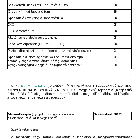
Szakkonzíliumok (bel-, neurológiai, stb.)
EK
Orvosi klinikai laboratórium
EK
Speciális és toxikológiai laboratórium
EK
EKG
EK
EEG-laboratórium
EK
Általános radiológia és ultrahang
EK
Képalkotó eljárások (CT, MR, SPECT)
EK
Pszichodiagnosztika (intelligencia, személyiségtesztek)
X
Speciális pszichodiagnosztika (neuropszichológia,
X
személyiségelemzés, életminőség, dementia)
Gyógypedagógiai vizsgáló- és fejlesztő eszközök
EK
”
5. Az
R2. 2. melléklet
„KIEGÉSZÍTŐ GYÓGYÁSZATI TEVÉKENYSÉGEK NEM
KONVENCIONÁLIS GYÓGYÁSZATI MÓDOK” megjelölésű fejezete a „Kiegészítő
fizioterápiás járóbeteg ellátás minimumfeltételei” megjelölésű táblázatot követően
a következő rendelkezéssel egészül ki:
„
Manuálterápia
(gyógytornász/gyógytornász-
Szakmakód:
8021
fizioterapeuta által is végezhető)
Szaktevékenység:
A manuális vagy muszkuloszkeletális medicina a mozgásszervrendszer