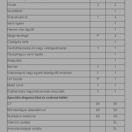
Hurok
2
2
Vezetődrót
1
Sclerotizáló tű
1
2
Varix ligator
1
Haemo-clip rögzítő
1
Idegentestfogó
1*
2
Citológiás kefe
1
Gastrofiberoscop és/vagy videogastroscop
1
1
Oesophagus varix ligator
1
Koaguláló
1
Monitor
1
1
Videomagnó vagy egyéb képrögzítő rendszer
1
1
UH tisztító
1*
1
Mobil szívó
1
1
Diathermiás nagyfrekvenciás készülék
1
1
Speciális diagnosztikai és szakmai háttér:
CT
EK
EK
Mikrobiológiai laboratórium
EK
EK
Nukleáris medicina
EK
EK
Intenzív osztály
EL
Aneszteziológiai osztály
EL