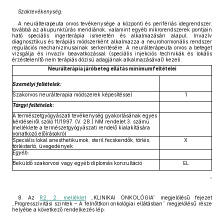
Szaktevékenység:
A neurálterapeuta orvos tevékenysége a központi és perifériás idegrendszer,
továbbá az akupunktúrás meridiánok, valamint egyéb mikrorendszerek pontjain
ható speciális ingerterápia ismeretén és alkalmazásán alapul. Invazív
diagnosztikus és terápiás módszerként alkalmazza a neurohormonális rendszer
regulációs mechanizmusainak serkentésére. A neurálterápeuta orvos a beteget
vizsgálja és invazív beavatkozással (speciális injekciós technikák és lokális
érzéstelenítő nem terápiás dózisú adagjának alkalmazásával) kezeli.
Neurálterápia járóbeteg ellátás minimumfeltételei
Személyi feltételek:
Szakorvos neurálterapia módszerek képesítéssel
1
Tárgyi feltételek:
A természetgyógyászati tevékenység gyakorlásának egyes
kérdéseiről szóló 11/1997. (V. 28.) NM rendelet 3. számú
melléklete a természetgyógyászati rendelő kialakítására
vonatkozó előírásokról
Speciális lokal anesthetikumok, steril fecskendők, törlés,
X
törléstartó, üvegedények
Egyéb:
Beküldő szakorvosi vagy egyéb diplomás konzultáció
EL
”
8. Az
R2. 2. melléklet
„KLINIKAI ONKOLÓGIA” megjelölésű fejezet
„Progresszivitási szintek – A felnőttkori onkológiai ellátásban” megjelölésű része
helyébe a következő rendelkezés lép: