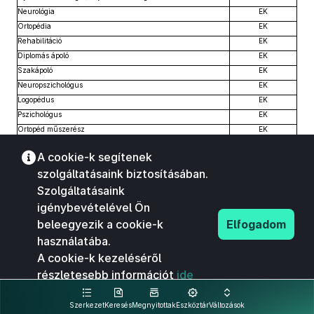
Neurológia
EK
Ortopédia
EK
Rehabilitáció
EK
Diplomás ápoló
EK
Szakápoló
EK
Neuropszichológus
EK
Logopédus
EK
Pszichológus
EK
Ortopéd műszerész
EK
Tárgyi feltételek:
A cookie-k segítenek
Konduktív nevelésben az önállóság elérése a legfontosabb
X
cél, ezért megfelelő nagyságú bútorokra, segédeszközökre
szolgáltatásaink biztosításában.
van szükség, melyek jól variálhatók, és amit a sérültek
önállóan is jól tudnak használni.
Szolgáltatásaink
A konduktív nevelés speciális bútorai (priccs, fokosszék,
lovaglószék, zsámoly, kockazsámoly, asztal, bordásfal,
igénybevételével Ön
járatórúd, mobil lépcső, lejtő, korlát, továbbá lemosható
vékony szivacsszőnyeg, párnák, csúszásgátló alátétek, stb.).
beleegyezik a cookie-k
Elfogadom
Egyéb tornatermi eszközök; korlát, vagy bordásfal, tükör,
labdák, izomerősítő eszközök, egyensúlyfejlesztő eszközök.
használatába.
Mozgásfejlesztéshez szükséges eszközök: szalagok,
manipulációs készséget fejlesztő eszközök.
A cookie-k kezeléséről
Játékok, foglalkozási anyagok, az életkortól és a
megvalósítandó programtól függnek.
részletesebb információt
ide
A programokhoz előírt fontos eszközök még pálcák, járóbotok,
járókeretek, karikák, labdák, ritmus és dallamhangszerek,
kattintva olvashat.
festékkészletek, képek, könyvek, stb.
Egyéb segédeszközök, pl. egyénre szabott sínek, csizmák,
Szerkezet
Keresés
Megnyitottak
Eszköztár
Változások
járógépek, stb.