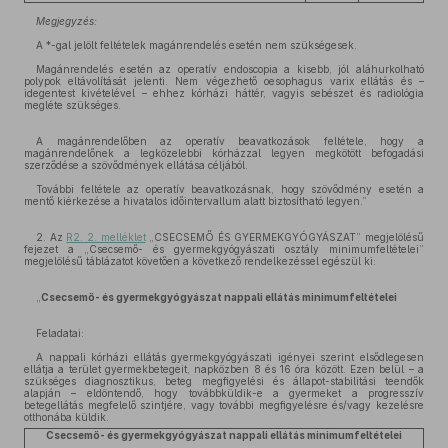
Megjegyzés:
A *-gal jelölt feltételek magánrendelés esetén nem szükségesek.
Magánrendelés esetén az operatív endoscopia a kisebb, jól aláhurkolható
polypok eltávolítását jelenti. Nem végezhető oesophagus varix ellátás és –
idegentest kivételével – ehhez kórházi háttér, vagyis sebészet és radiológia
megléte szükséges.
A magánrendelőben az operatív beavatkozások feltétele, hogy a
magánrendelőnek a legközelebbi kórházzal legyen megkötött befogadási
szerződése a szövődmények ellátása céljából.
További feltétele az operatív beavatkozásnak, hogy szövődmény esetén a
mentő kiérkezése a hivatalos időintervallum alatt biztosítható legyen.”
2. Az
R2. 2. melléklet
„CSECSEMŐ ÉS GYERMEKGYÓGYÁSZAT” megjelölésű
fejezet a „Csecsemő- és gyermekgyógyászati osztály minimumfeltételei”
megjelölésű táblázatot követően a következő rendelkezéssel egészül ki:
„
Csecsemő- és gyermekgyógyászat nappali ellátás minimumfeltételei
Feladatai:
A nappali kórházi ellátás gyermekgyógyászati igényei szerint elsődlegesen
ellátja a terület gyermekbetegeit, napközben 8 és 16 óra között. Ezen belül – a
szükséges diagnosztikus, beteg megfigyelési és állapot-stabilitási teendők
alapján – eldöntendő, hogy továbbküldik-e a gyermeket a progresszív
betegellátás megfelelő szintjére, vagy további megfigyelésre és/vagy kezelésre
otthonába küldik.
Csecsemő- és gyermekgyógyászat nappali ellátás minimumfeltételei