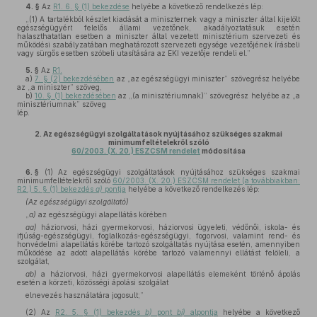
4. §
Az
R1. 6. § (1) bekezdése
helyébe a következő rendelkezés lép:
„(1) A tartalékból készlet kiadását a miniszternek vagy a miniszter által kijelölt
egészségügyért felelős állami vezetőnek, akadályoztatásuk esetén
halaszthatatlan esetben a miniszter által vezetett minisztérium szervezeti és
működési szabályzatában meghatározott szervezeti egysége vezetőjének írásbeli
vagy sürgős esetben szóbeli utasítására az EKI vezetője rendeli el.”
5. §
Az
R1.
a)
7. § (2) bekezdésében
az „az egészségügyi miniszter” szövegrész helyébe
az „a miniszter” szöveg,
b)
10. § (1) bekezdésében
az „(a minisztériumnak)” szövegrész helyébe az „a
minisztériumnak” szöveg
lép.
2.
Az egészségügyi szolgáltatások nyújtásához szükséges szakmai
minimumfeltételekről szóló
60/2003. (X. 20.) ESZCSM rendelet
módosítása
6. §
(1)
Az egészségügyi szolgáltatások nyújtásához szükséges szakmai
minimumfeltételekről szóló
60/2003. (X. 20.) ESZCSM rendelet (a továbbiakban:
R2.) 5. § (1) bekezdés
a)
pontja
helyébe a következő rendelkezés lép:
(Az egészségügyi szolgáltató)
„
a)
az egészségügyi alapellátás körében
aa)
háziorvosi, házi gyermekorvosi, háziorvosi ügyeleti, védőnői, iskola- és
ifjúság-egészségügyi, foglalkozás-egészségügyi, fogorvosi, valamint rend- és
honvédelmi alapellátás körébe tartozó szolgáltatás nyújtása esetén, amennyiben
működése az adott alapellátás körébe tartozó valamennyi ellátást felöleli, a
szolgálat,
ab)
a háziorvosi, házi gyermekorvosi alapellátás elemeként történő ápolás
esetén a körzeti, közösségi ápolási szolgálat
elnevezés használatára jogosult;”
(2)
Az
R2. 5. § (1) bekezdés
b)
pont
bi)
alpontja
helyébe a következő