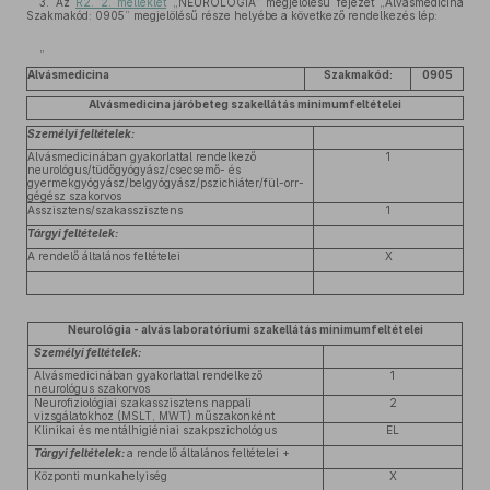
3. Az
R2. 2. melléklet
„NEUROLÓGIA” megjelölésű fejezet „Alvásmedicina
Szakmakód: 0905” megjelölésű része helyébe a következő rendelkezés lép:
”
Alvásmedicina
Szakmakód:
0905
Alvásmedicina járóbeteg szakellátás minimumfeltételei
Személyi feltételek:
Alvásmedicinában gyakorlattal rendelkező
1
neurológus/tüdőgyógyász/csecsemő- és
gyermekgyógyász/belgyógyász/pszichiáter/fül-orr-
gégész szakorvos
Asszisztens/szakasszisztens
1
Tárgyi feltételek:
A rendelő általános feltételei
X
Neurológia - alvás laboratóriumi szakellátás minimumfeltételei
Személyi feltételek:
Alvásmedicinában gyakorlattal rendelkező
1
neurológus szakorvos
Neurofiziológiai
szakasszisztens nappali
2
vizsgálatokhoz (MSLT, MWT) műszakonként
Klinikai és mentálhigiéniai szakpszichológus
EL
Tárgyi feltételek:
a rendelő általános feltételei +
Központi munkahelyiség
X