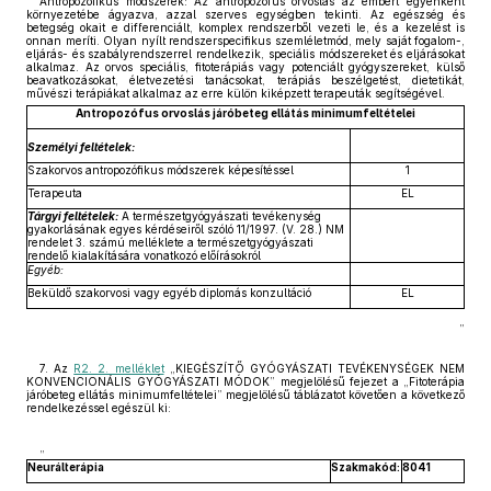
Antropozófikus módszerek: Az antropozófus orvoslás az embert egyénként
környezetébe ágyazva, azzal szerves egységben tekinti. Az egészség és
betegség okait e differenciált, komplex rendszerből vezeti le, és a kezelést is
onnan meríti. Olyan nyílt rendszerspecifikus szemléletmód, mely saját fogalom-,
eljárás- és szabályrendszerrel rendelkezik, speciális módszereket és eljárásokat
alkalmaz. Az orvos speciális, fitoterápiás vagy potenciált gyógyszereket, külső
beavatkozásokat, életvezetési tanácsokat, terápiás beszélgetést, dietetikát,
művészi terápiákat alkalmaz az erre külön kiképzett terapeuták segítségével.
Antropozófus orvoslás járóbeteg ellátás minimumfeltételei
Személyi feltételek:
Szakorvos antropozófikus módszerek képesítéssel
1
Terapeuta
EL
Tárgyi feltételek:
A természetgyógyászati tevékenység
gyakorlásának egyes kérdéseiről szóló 11/1997. (V. 28.) NM
rendelet 3. számú melléklete a természetgyógyászati
rendelő kialakítására vonatkozó előírásokról
Egyéb:
Beküldő szakorvosi vagy egyéb diplomás konzultáció
EL
”
7. Az
R2. 2. melléklet
„KIEGÉSZÍTŐ GYÓGYÁSZATI TEVÉKENYSÉGEK NEM
KONVENCIONÁLIS GYÓGYÁSZATI MÓDOK” megjelölésű fejezet a „Fitoterápia
járóbeteg ellátás minimumfeltételei” megjelölésű táblázatot követően a következő
rendelkezéssel egészül ki:
„
Neurálterápia
Szakmakód:
8041