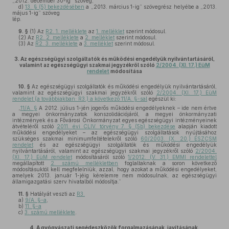
„2012. december 30-ig” szöveg,
d)
13. § (5) bekezdésében
a „2013. március 1-ig” szövegrész helyébe a „2013.
május 1-ig” szöveg
lép.
9. §
(1)
Az
R2. 1. melléklete
az
1. melléklet
szerint módosul.
(2)
Az
R2. 2. melléklete
a
2. melléklet
szerint módosul.
(3)
Az
R2. 3. melléklete
a
3. melléklet
szerint módosul.
3.
Az egészségügyi szolgáltatók és működési engedélyük nyilvántartásáról,
valamint az egészségügyi szakmai jegyzékről szóló
2/2004. (XI. 17.) EüM
rendelet
módosítása
10. §
Az egészségügyi szolgáltatók és működési engedélyük nyilvántartásáról,
valamint az egészségügyi szakmai jegyzékről szóló
2/2004. (XI. 17.) EüM
rendelet (a továbbiakban: R3.) a következő 11/A. §-sal
egészül ki:
„
11/A. §
A 2012. július 1-jén jogerős működési engedélyeknek – ide nem értve
a megyei önkormányzatok konszolidációjáról, a megyei önkormányzati
intézmények és a Fővárosi Önkormányzat egyes egészségügyi intézményeinek
átvételéről szóló
2011. évi CLIV. törvény 7. § (5b) bekezdése
alapján kiadott
működési engedélyeket – az egészségügyi szolgáltatások nyújtásához
szükséges szakmai minimumfeltételekről szóló
60/2003. (X. 20.) ESZCSM
rendelet
és az egészségügyi szolgáltatók és működési engedélyük
nyilvántartásáról, valamint az egészségügyi szakmai jegyzékről szóló
2/2004.
(XI. 17.) EüM rendelet
módosításáról szóló
1/2012. (V. 31.) EMMI rendelettel
megállapított
2. számú mellékletben
foglaltaknak a soron következő
módosításuktól kell megfelelniük, azzal, hogy azokat a működési engedélyeket,
amelyek 2013. január 1-jéig kérelemre nem módosulnak, az egészségügyi
államigazgatási szerv hivatalból módosítja.”
11. §
Hatályát veszti az
R3.
a)
9/A. §-a
,
b)
11. §-a
c)
3. számú melléklete
.
4.
A gyógyászati segédeszközök forgalmazásának, javításának,