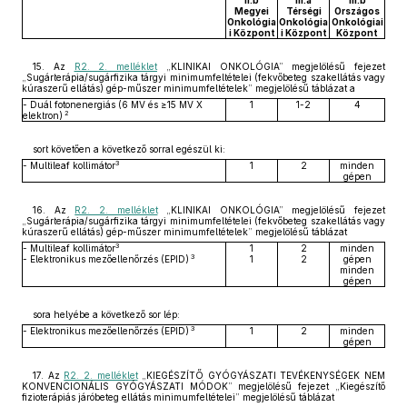
II.b
III.a
III.b
Megyei
Térségi
Országos
Onkológia
Onkológia
Onkológiai
i Központ
i Központ
Központ
15. Az
R2. 2. melléklet
„KLINIKAI ONKOLÓGIA” megjelölésű fejezet
„Sugárterápia/sugárfizika tárgyi minimumfeltételei (fekvőbeteg szakellátás vagy
kúraszerű ellátás) gép-műszer minimumfeltételek” megjelölésű táblázat a
- Duál fotonenergiás (6 MV és ≥15 MV X
1
1-2
4
2
elektron)
sort követően a következő sorral egészül ki:
3
- Multileaf kollimátor
1
2
minden
gépen
16. Az
R2. 2. melléklet
„KLINIKAI ONKOLÓGIA” megjelölésű fejezet
„Sugárterápia/sugárfizika tárgyi minimumfeltételei (fekvőbeteg szakellátás vagy
kúraszerű ellátás) gép-műszer minimumfeltételek” megjelölésű táblázat
3
- Multileaf kollimátor
1
2
minden
3
- Elektronikus mezőellenőrzés (EPID)
1
2
gépen
minden
gépen
sora helyébe a következő sor lép:
3
- Elektronikus mezőellenőrzés (EPID)
1
2
minden
gépen
17. Az
R2. 2. melléklet
„KIEGÉSZÍTŐ GYÓGYÁSZATI TEVÉKENYSÉGEK NEM
KONVENCIONÁLIS GYÓGYÁSZATI MÓDOK” megjelölésű fejezet „Kiegészítő
fizioterápiás járóbeteg ellátás minimumfeltételei” megjelölésű táblázat