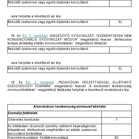
Beküldő szakorvosi vagy egyéb diplomás konzultáció
sora helyébe a következő sor lép:
Beküldő szakorvosi vagy egyéb diplomás konzultáció
EL
18. Az
R2. 2. melléklet
„KIEGÉSZÍTŐ GYÓGYÁSZATI TEVÉKENYSÉGEK NEM
KONVENCIONÁLIS GYÓGYÁSZATI MÓDOK” megjelölésű fejezet „Reflexzóna
terápia járóbeteg ellátás minimumfeltételei” megjelölésű táblázat
Beküldő szakorvosi vagy egyéb diplomás konzultáció
sora helyébe a következő sor lép:
Beküldő szakorvosi vagy egyéb diplomás konzultáció
EL
19. Az
R2. 2. melléklet
„PEDAGÓGIAI VÉGZETTSÉGGEL ELLÁTHATÓ
EGÉSZSÉGÜGYI SZAKMÁK” megjelölésű fejezet „A konduktori tevékenység
minimumfeltételei” megjelölésű táblázata helyébe a következő rendelkezés lép:
„
A konduktori tevékenység minimumfeltételei
Személyi feltételek:
Okleveles konduktor
1
Az ellátásban részesülő személy csökkent képességeinek;
állapotának, életkorának megfelelően az alábbi szakorvosi
konzultáció biztosítása
Gyermekneurológia, Fejlődésneurológia
EK