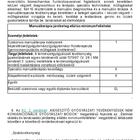
reverzibilis biomechanikai funkciózavaraival foglalkozik, ennek keretében
kézzel végzett diagnosztikus és terápiás speciális technikákat, műfogásokat
alkalmaz. Két fő részterülete a manuális diagnosztika és a manuális terápia. A
manuálterapeuta tevékenysége keretében a beteget speciális – kézzel végzett –
műfogásokkal vizsgálja és kezeli, továbbá a testtartásra, gerinc és ízületi
gyakorlatokra tanítja be, tanácsokat ad életmódjára.
Manuálterápia járóbeteg ellátás minimumfeltételei
Személyi feltételek:
Szakorvos manuálterpia módszerek
1
képesítéssel/gyógytornász/gyógytornász-fizioterapeuta
(gerincmanipulációs műfogások kivételével)
Tárgyi feltételek:
A természetgyógyászati tevékenység
gyakorlásának egyes kérdéseiről szóló 11/1997. (V. 28.) NM
rendelet 3. számú melléklete a természetgyógyászati
rendelő kialakítására vonatkozó előírásokról
Speciális manuálterápiás kezelőágy
X
Állapotfelmérő eszközök: mérőszalag, ízületi szögmérő
X
Egyéb:
Beküldő szakorvosi vagy egyéb diplomás konzultáció
EL
”
6. Az
R2. 2. melléklet
„KIEGÉSZÍTŐ GYÓGYÁSZATI TEVÉKENYSÉGEK NEM
KONVENCIONÁLIS GYÓGYÁSZATI MÓDOK” megjelölésű fejezete az „Életmód
oktatás és tanácsadás járóbeteg ellátás minimumfeltételei” megjelölésű táblázatot
követően a következő rendelkezéssel egészül ki:
„
Szaktevékenység: