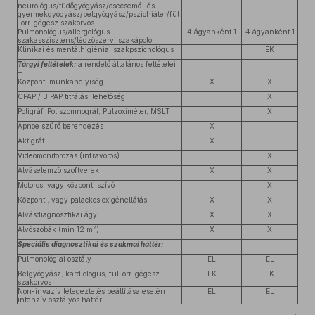
neurológus/tüdőgyógyász/csecsemő- és
gyermekgyógyász/belgyógyász/pszichiáter/fül
-orr-gégész szakorvos
Pulmonológus/allergológus
4 ágyanként 1
4 ágyanként 1
szakasszisztens/légzőszervi szakápoló
Klinikai és mentálhigiéniai szakpszichológus
EK
Tárgyi feltételek:
a rendelő általános feltételei
+
Központi munkahelyiség
X
X
CPAP / BiPAP titrálási lehetőség
X
Poligráf, Poliszomnográf, Pulzoximéter, MSLT
X
Apnoe szűrő berendezés
X
Aktigráf
X
Videomonitorozás (infravörös)
X
Alváselemző szoftverek
X
X
Motoros, vagy központi szívó
X
Központi, vagy palackos oxigénellátás
X
X
Alvásdiagnosztikai ágy
X
X
2
Alvószobák (min 12 m
)
X
X
Speciális diagnosztikai és szakmai háttér:
Pulmonológiai osztály
EL
EL
Belgyógyász, kardiológus, fül-orr-gégész
EK
EK
szakorvos
Non-invazív lélegeztetés beállítása esetén
EL
EL
intenzív osztályos háttér