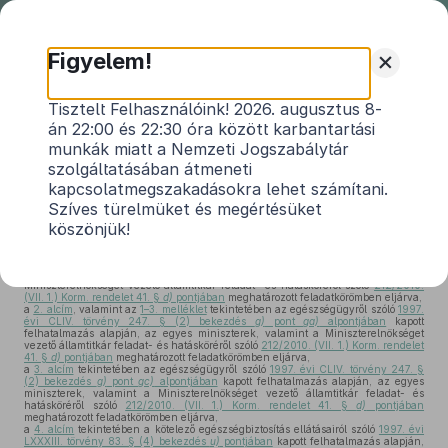
Nemzeti
Jogszabálytár
+
Figyelem!
27/2012. (IX. 18.) EMMI rendelet
Tisztelt Felhasználóink! 2026. augusztus 8-
án 22:00 és 22:30 óra között karbantartási
egyes egészségügyi tárgyú miniszteri
munkák miatt a Nemzeti Jogszabálytár
1
rendeletek módosításáról
szolgáltatásában átmeneti
kapcsolatmegszakadásokra lehet számítani.
Hatályos: 2012. 09. 19. – 2012. 09. 19.
Szíves türelmüket és megértésüket
köszönjük!
Az egészségügyről szóló
1997. évi CLIV. törvény 247. § (2) bekezdés
w)
pontjában
kapott felhatalmazás alapján, az egyes miniszterek, valamint a
Miniszterelnökséget vezető államtitkár feladat- és hatásköréről szóló
212/2010.
(VII. 1.) Korm. rendelet 41. §
d)
pontjában
meghatározott feladatkörömben eljárva,
a
2. alcím
, valamint az
1–3. melléklet
tekintetében az egészségügyről szóló
1997.
évi CLIV. törvény 247. § (2) bekezdés
g)
pont
ga)
alpontjában
kapott
felhatalmazás alapján, az egyes miniszterek, valamint a Miniszterelnökséget
vezető államtitkár feladat- és hatásköréről szóló
212/2010. (VII. 1.) Korm. rendelet
41. §
d)
pontjában
meghatározott feladatkörömben eljárva,
a
3. alcím
tekintetében az egészségügyről szóló
1997. évi CLIV. törvény 247. §
(2) bekezdés
g)
pont
gc)
alpontjában
kapott felhatalmazás alapján, az egyes
miniszterek, valamint a Miniszterelnökséget vezető államtitkár feladat- és
hatásköréről szóló
212/2010. (VII. 1.) Korm. rendelet 41. §
d)
pontjában
meghatározott feladatkörömben eljárva,
a
4. alcím
tekintetében a kötelező egészségbiztosítás ellátásairól szóló
1997. évi
LXXXIII. törvény 83. § (4) bekezdés
u)
pontjában
kapott felhatalmazás alapján,