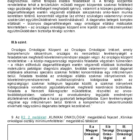
diagnosztikai, illetve terápiás ellátási feladatokat is. A térségi központok
rendeltetése tehát a területükön működő megyei központok szakmai feltételeit
vagy gazdasági lehetőségeit meghaladó igényű, valamint a közepes gyakoriságú
daganatféleségek esetén végzendő ellátások sokszakmás onko-team munka
keretében történő, koncentrált végzése (az ehhez szükséges valamennyi orvosi
szakterület együttműködésének koordinálásával). A daganatos betegek komplex
ellátását – bizonyos daganatféleségek vagy onkológiai ellátási módozatok
tekintetében – az országos onkológiai központ erre kijelölt szak-intézményekkel
együttműködésben biztosítja térségi szinten.
III.b szint:
Országos Onkológiai Központ: az Országos Onkológiai Intézet, amely
komprehenzív rákcentrum, országos és nemzetközi tevékenységét e
feladatoknak megfelelő követelményrendszer alapján végzi. Az országos központ
rendeltetése – a közép-magyarországi regionális feladatok végzésén túlmenően
– a ritkán előforduló daganatféleségek esetén végzendő ellátások biztosítása
molekuláris patológiai diagnózis alapján, továbbá valamennyi szolid daganat
ellátására alkalmas speciális szakmai feltétel koncentrálása egy intézményen
belül. Feladata továbbá az onkológiai ellátás szakmai irányelveinek és
követelményrendszereinek multidiszciplináris kidolgozása során az
egészségügyi szakmai kollégium tagozatai közötti, a szakmai irányelvek
kidolgozására vonatkozó jogszabályoknak megfelelő koordináció biztosítása.
Feladata a Nemzeti Rákregiszter működtetése, részvétel az orvos-
továbbképzésben, valamint az orvostudomány legújabb eredményei
átültetésének elősegítése a hazai gyakorlati betegellátásba. Ezen tevékenységek
végzése egy intézményen belül történik a komprehenzív rákcentrumoktól
elvárható nagyszámú daganatos betegek kezelésével.”
9. Az
R2. 2. melléklet
„KLINIKAI ONKOLÓGIA” megjelölésű fejezet „Klinikai
onkológiai osztály minimumfeltételei” megjelölésű táblázat
II.a
II.b
III.
Megyei
Térségi
Országos
Onkológi
Onko-
Onkológi
ai
lógiai
ai