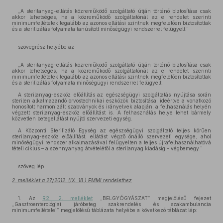
„A sterilanyag-ellátás közreműködő szolgáltató útján történő biztosítása csak
akkor lehetséges, ha a közreműködő szolgáltatónál az e rendelet szerinti
minimumfeltételek legalább az azonos ellátási szintnek megfelelően biztosítottak
és a sterilizálás folyamata tanúsított minőségügyi rendszerrel felügyelt.”
szövegrész helyébe az
„A sterilanyag-ellátás közreműködő szolgáltató útján történő biztosítása csak
akkor lehetséges, ha a közreműködő szolgáltatónál az e rendelet szerinti
minimumfeltételek legalább az azonos ellátási szintnek megfelelően biztosítottak
és a sterilizálás folyamata minőségügyi rendszerrel felügyelt.
A sterilanyag-eszköz előállítás
az egészségügyi szolgáltatás nyújtása során
sterilen alkalmazandó orvostechnikai eszközök biztosítása, ideértve a vonatkozó
honosított harmonizált szabványok és irányelvek alapján, a felhasználás helyén
végzett sterilanyag-eszköz előállítást is. A felhasználás helye lehet bármely
közvetlen betegellátást nyújtó szervezeti egység.
A Központi Sterilizáló Egység az egészségügyi szolgáltató teljes körűen
sterilanyag-eszköz előállítást, ellátást végző önálló szervezeti egysége, ahol
minőségügyi rendszer alkalmazásával felügyelten a teljes újrafelhasználhatóvá
tételi ciklus – a szennyanyag átvételétől a sterilanyag kiadásig – végbemegy.”
szöveg lép.
2. melléklet a 27/2012. (IX. 18.) EMMI rendelethez
1. Az
R2. 2. melléklet
„BELGYÓGYÁSZAT” megjelölésű fejezet
„Gasztroenterológiai járóbeteg szakrendelés és szakambulancia
minimumfeltételei” megjelölésű táblázata helyébe a következő táblázat lép:
„