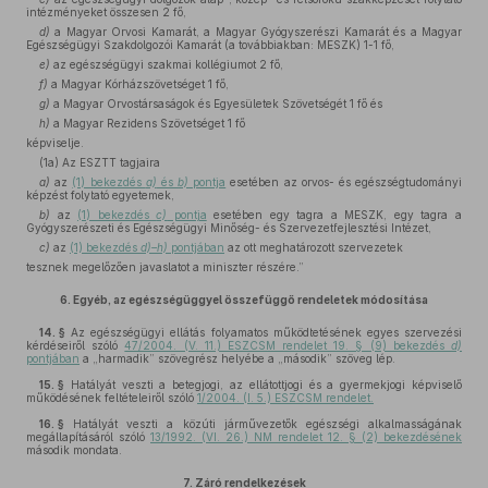
intézményeket összesen 2 fő,
d)
a Magyar Orvosi Kamarát, a Magyar Gyógyszerészi Kamarát és a Magyar
Egészségügyi Szakdolgozói Kamarát (a továbbiakban: MESZK) 1-1 fő,
e)
az egészségügyi szakmai kollégiumot 2 fő,
f)
a Magyar Kórházszövetséget 1 fő,
g)
a Magyar Orvostársaságok és Egyesületek Szövetségét 1 fő és
h)
a Magyar Rezidens Szövetséget 1 fő
képviselje.
(1a) Az ESZTT tagjaira
a)
az
(1) bekezdés
a)
és
b)
pontja
esetében az orvos- és egészségtudományi
képzést folytató egyetemek,
b)
az
(1) bekezdés
c)
pontja
esetében egy tagra a MESZK, egy tagra a
Gyógyszerészeti és Egészségügyi Minőség- és Szervezetfejlesztési Intézet,
c)
az
(1) bekezdés
d)–h)
pontjában
az ott meghatározott szervezetek
tesznek megelőzően javaslatot a miniszter részére.”
6.
Egyéb, az egészségüggyel összefüggő rendeletek módosítása
14. §
Az egészségügyi ellátás folyamatos működtetésének egyes szervezési
kérdéseiről szóló
47/2004. (V. 11.) ESZCSM rendelet 19. § (9) bekezdés
d)
pontjában
a „harmadik” szövegrész helyébe a „második” szöveg lép.
15. §
Hatályát veszti a betegjogi, az ellátottjogi és a gyermekjogi képviselő
működésének feltételeiről szóló
1/2004. (I. 5.) ESZCSM rendelet.
16. §
Hatályát veszti a közúti járművezetők egészségi alkalmasságának
megállapításáról szóló
13/1992. (VI. 26.) NM rendelet 12. § (2) bekezdésének
második mondata.
7.
Záró rendelkezések