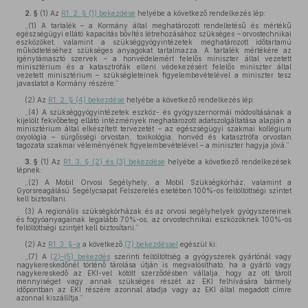
2. §
(1)
Az
R1. 2. § (1) bekezdése
helyébe a következő rendelkezés lép:
„(1) A tartalék – a Kormány által meghatározott rendeltetésű és mértékű
egészségügyi ellátó kapacitás bővítés létrehozásához szükséges – orvostechnikai
eszközöket, valamint a szükséggyógyintézetek meghatározott időtartamú
működtetéséhez szükséges anyagokat tartalmazza. A tartalék mértékére az
igénytámasztó szervek – a honvédelemért felelős miniszter által vezetett
minisztérium és a katasztrófák elleni védekezésért felelős miniszter által
vezetett minisztérium – szükségleteinek figyelembevételével a miniszter tesz
javaslatot a Kormány részére.”
(2)
Az
R1. 2. § (4) bekezdése
helyébe a következő rendelkezés lép:
„(4) A szükséggyógyintézetek eszköz- és gyógyszernormái módosításának a
kijelölt fekvőbeteg ellátó intézmények meghatározott adatszolgáltatása alapján a
minisztérium által elkészített tervezetét – az egészségügyi szakmai kollégium
oxyológia – sürgősségi orvostan, toxikológia, honvéd és katasztrófa orvostan
tagozata szakmai véleményének figyelembevételével – a miniszter hagyja jóvá.”
3. §
(1)
Az
R1. 3. § (2) és (3) bekezdése
helyébe a következő rendelkezések
lépnek:
„(2) A Mobil Orvosi Segélyhely, a Mobil Szükségkórház, valamint a
Gyorsreagálású Segélycsapat Felszerelés esetében 100%-os feltöltöttségi szintet
kell biztosítani.
(3) A regionális szükségkórházak és az orvosi segélyhelyek gyógyszereinek
és fogyóanyagainak legalább 70%-os, az orvostechnikai eszközöknek 100%-os
feltöltöttségi szintjét kell biztosítani.”
(2)
Az
R1. 3. §-a
a következő
(7) bekezdéssel
egészül ki:
„(7) A
(2)–(5) bekezdés
szerinti feltöltöttség a gyógyszerek gyártónál vagy
nagykereskedőnél történő tárolása útján is megvalósítható, ha a gyártó vagy
nagykereskedő az EKI-vel kötött szerződésben vállalja, hogy az ott tárolt
mennyiséget vagy annak szükséges részét az EKI felhívására bármely
időpontban az EKI részére azonnal átadja vagy az EKI által megadott címre
azonnal kiszállítja.”