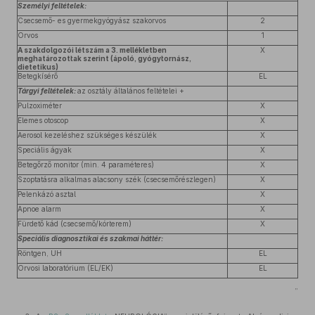
Személyi feltételek:
Csecsemő- es gyermekgyógyász szakorvos
2
Orvos
1
A szakdolgozói létszám a 3. mellékletben
X
meghatározottak szerint (ápoló, gyógytornász,
dietetikus)
Betegkísérő
EL
Tárgyi feltételek:
az osztály általános feltételei +
Pulzoximéter
X
Elemes otoscop
X
Aerosol kezeléshez szükséges készülék
X
Speciális ágyak
X
Betegőrző monitor (min. 4 paraméteres)
X
Szoptatásra alkalmas alacsony szék (csecsemőrészlegen)
X
Pelenkázó asztal
X
Apnoe alarm
X
Fürdető kád (csecsemő/kórterem)
X
Speciális diagnosztikai és szakmai háttér:
Röntgen, UH
EL
Orvosi laboratórium (EL/EK)
EL
”