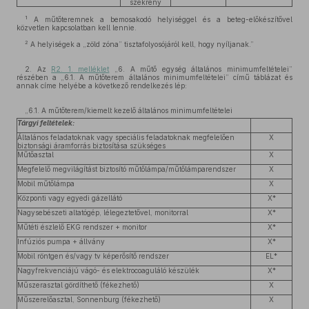
szekrény
1
A műtőteremnek a bemosakodó helyiséggel és a beteg-előkészítővel
közvetlen kapcsolatban kell lennie.
2
A helyiségek a „zöld zóna” tisztafolyosójáról kell, hogy nyíljanak.”
2. Az
R2. 1. melléklet
„6. A műtő egység általános minimumfeltételei”
részében a „6.1. A műtőterem általános minimumfeltételei” című táblázat és
annak címe helyébe a következő rendelkezés lép:
„6.1. A műtőterem/kiemelt kezelő általános minimumfeltételei
Tárgyi feltételek:
Általános feladatoknak vagy speciális feladatoknak megfelelően
X
biztonsági áramforrás biztosítása szükséges
Műtőasztal
X
Megfelelő megvilágítást biztosító műtőlámpa/műtőlámparendszer
X
Mobil műtőlámpa
X
Központi vagy egyedi gázellátó
X*
Nagysebészeti altatógép, lélegeztetővel, monitorral
X*
Műtéti észlelő EKG rendszer + monitor
X*
Infúziós pumpa + állvány
X*
Mobil röntgen és/vagy tv képerősítő rendszer
EL*
Nagyfrekvenciájú vágó- és elektrocoaguláló készülék
X*
Műszerasztal gördíthető (fékezhető)
X
Műszerelőasztal, Sonnenburg (fékezhető)
X