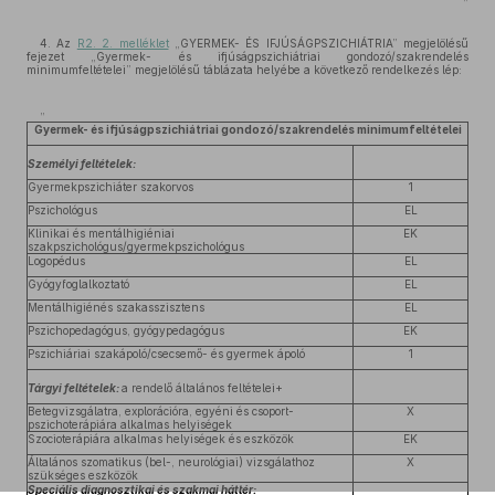
”
4. Az
R2. 2. melléklet
„GYERMEK- ÉS IFJÚSÁGPSZICHIÁTRIA” megjelölésű
fejezet „Gyermek- és ifjúságpszichiátriai gondozó/szakrendelés
minimumfeltételei” megjelölésű táblázata helyébe a következő rendelkezés lép:
„
Gyermek- és ifjúságpszichiátriai gondozó/szakrendelés minimumfeltételei
Személyi feltételek:
Gyermekpszichiáter szakorvos
1
Pszichológus
EL
Klinikai és mentálhigiéniai
EK
szakpszichológus/gyermekpszichológus
Logopédus
EL
Gyógyfoglalkoztató
EL
Mentálhigiénés szakasszisztens
EL
Pszichopedagógus, gyógypedagógus
EK
Pszichiáriai szakápoló/csecsemő- és gyermek ápoló
1
Tárgyi feltételek:
a rendelő általános feltételei+
Betegvizsgálatra, explorációra, egyéni és csoport-
X
pszichoterápiára alkalmas helyiségek
Szocioterápiára alkalmas helyiségek és eszközök
EK
Általános szomatikus (bel-, neurológiai) vizsgálathoz
X
szükséges eszközök
Speciális diagnosztikai és szakmai háttér: