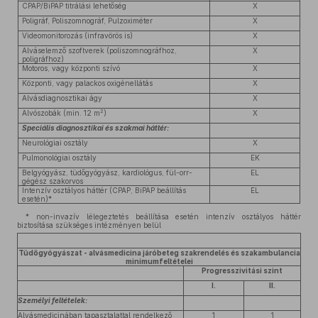
CPAP/BiPAP titrálási lehetőség
X
Poligráf, Poliszomnográf, Pulzoximéter
X
Videomonitorozás (infravörös is)
X
Alváselemző szoftverek (poliszomnográfhoz,
X
poligráfhoz)
Motoros, vagy központi szívó
X
Központi, vagy palackos oxigénellátás
X
Alvásdiagnosztikai ágy
X
2
Alvószobák (min. 12 m
)
X
Speciális diagnosztikai és szakmai háttér:
Neurológiai osztály
X
Pulmonológiai osztály
EK
Belgyógyász, tüdőgyógyász, kardiológus, fül-orr-
EL
gégész szakorvos
Intenzív osztályos háttér (CPAP, BiPAP beállítás
EL
esetén)*
* non-invazív lélegeztetés beállítása esetén intenzív osztályos háttér
biztosítása szükséges intézményen belül
Tüdőgyógyászat - alvásmedicina járóbeteg szakrendelés és szakambulancia
minimumfeltételei
Progresszivitási szint
I.
II.
Személyi feltételek:
Alvásmedicinában tapasztalattal rendelkező
1
1