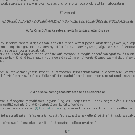
sodik szakaszára eső önerő-támogatásról új önerő-támogatói okiratot kell kibocsátani.
III. Fejezet
AZ ÖNERŐ ALAP ÉS AZ ÖNERŐ-TÁMOGATÁS KIFIZETÉSE, ELLENŐRZÉSE, VISSZAFIZETÉSE
6.
Az Önerő Alap kezelése, nyilvántartása, ellenőrzése
i lebonyolítására szolgáló számla felett a rendelkezési jogot a miniszter gyakorolja, ellá
akmai teljesítésigazolást, az érvényesítést és az utalványozást, végzi az Önerő Alappa
ási és beszámolási feladatokat.
ik az Önerő Alapban rendelkezésre álló források, a megítélt önerő-támogatások és a viss
ndszerben történő folyamatos, naprakész és átlátható nyilvántartásáról, számlákkal, bizo
tva.
tve a kedvezményezett köteles a támogatás felhasználásának ellenőrzésére jogszabá
 lefolytatásához szükséges tájékoztatást megadni és a kért dokumentumokat rendelkezésre
7.
Az önerő-támogatás kifizetése és ellenőrzése
ás a támogatás folyósításával egyidejűleg kerül teljesítésre. Ennek megfelelően a kifiz
a szállító számlájára történő átutalással kerül teljesítésre.
hozzájárulása esetén az
(1) bekezdésben
meghatározott időponttól eltérően is folyósítható a
felhasználását a miniszter a támogatás felhasználásának ellenőrzésére irányadó szabályok
alcíme szerinti esetekben az önerő-támogatásra előleg nyújtható.
41
8.