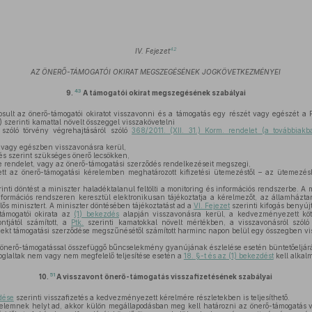
42
IV. Fejezet
AZ ÖNERŐ-TÁMOGATÓI OKIRAT MEGSZEGÉSÉNEK JOGKÖVETKEZMÉNYEI
43
9.
A támogatói okirat megszegésének szabályai
sult az önerő-támogatói okiratot visszavonni és a támogatás egy részét vagy egészét a P
) szerinti kamattal növelt összeggel visszakövetelni
 szóló törvény végrehajtásáról szóló
368/2011. (XII. 31.) Korm. rendelet (a továbbiak
 vagy egészben visszavonásra kerül,
és szerint szükséges önerő lecsökken,
rendelet, vagy az önerő-támogatási szerződés rendelkezéseit megszegi,
 az önerő-támogatási kérelemben meghatározott kifizetési ütemezéstől – az ütemezé
.
inti döntést a miniszter haladéktalanul feltölti a monitoring és információs rendszerbe. A
nformációs rendszeren keresztül elektronikusan tájékoztatja a kérelmezőt, az államháztart
ős minisztert. A miniszter döntésében tájékoztatást ad a
VI. Fejezet
szerinti kifogás benyúj
támogatói okirata az
(1) bekezdés
alapján visszavonásra kerül, a kedvezményezett köte
ontjától számított, a
Ptk.
szerinti kamatokkal növelt mértékben, a visszavonásról szóló 
jekt támogatási szerződése megszűnésétől számított harminc napon belül egy összegben vis
 önerő-támogatással összefüggő bűncselekmény gyanújának észlelése esetén büntetőeljá
oglaltak nem vagy nem megfelelő teljesítése esetén a
18. §-t és az (1) bekezdést
kell alkal
51
10.
A visszavont önerő-támogatás visszafizetésének szabályai
dése
szerinti visszafizetés a kedvezményezett kérelmére részletekben is teljesíthető.
elemnek helyt ad, akkor külön megállapodásban meg kell határozni az önerő-támogatás 