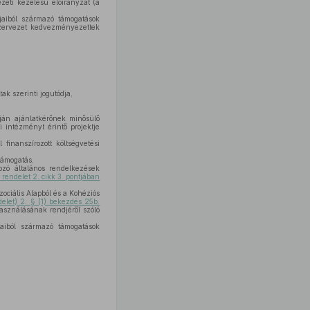
zeti kezelésű előirányzat (a
aiból származó támogatások
 szervezet kedvezményezettek
k szerinti jogutódja,
ján ajánlatkérőnek minősülő
i intézményt érintő projektje
finanszírozott költségvetési
támogatás,
ozó általános rendelkezések
rendelet 2. cikk 3. pontjában
ociális Alapból és a Kohéziós
delet) 2. § (1) bekezdés 25b.
asználásának rendjéről szóló
aiból származó támogatások