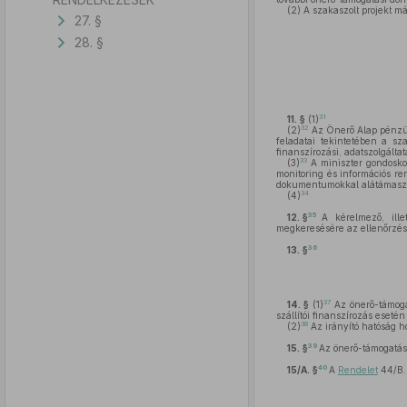
(2)
A szakaszolt projekt má
27. §
28. §
31
11. §
(1)
32
(2)
Az Önerő Alap pénzügy
feladatai tekintetében a sz
finanszírozási, adatszolgáltat
33
(3)
A miniszter gondoskod
monitoring és információs re
dokumentumokkal alátámasz
34
(4)
35
12. §
A kérelmező, ille
megkeresésére az ellenőrzés
36
13. §
37
14. §
(1)
Az önerő-támogat
szállítói finanszírozás esetén 
38
(2)
Az irányító hatóság 
39
15. §
Az önerő-támogatás 
40
15/A. §
A
Rendelet
44/B. 