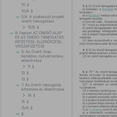
10. §
3. §
(1)
Önerő-támogatást kö
a)
korábban, a
Rendelet
ha
10/A. §
biztosítani,
b)
a
Rendelet
hatálya alá t
5/A. A szakaszolt projekt
támogatói okirattal,
önerő-támogatása
c)
nem áll csőd-, felszámolá
13
d)
nincs az államháztartá
10/B. §
e)
önerő-támogatásban tört
ea)
gazdasági, költségveté
III. Fejezet AZ ÖNERŐ ALAP
eb)
a projekt megvalósítás
ÉS AZ ÖNERŐ-TÁMOGATÁS
indokolja.
(2)
Nem részesíthető e ren
KIFIZETÉSE, ELLENŐRZÉSE,
helyi önkormányzatok társul
VISSZAFIZETÉSE
4. §
(1)
Az önerő-támogatá
6. Az Önerő Alap
projekt befejezéséhez a kére
kezelése, nyilvántartása,
(2)
Az önerő-támogatás az ö
ellenőrzése
11. §
14
5. §
(1)
Az önerő-támogat
12. §
felelős miniszter (a további
kérelem előterjesztésétől sz
13. §
hiánytalan feltöltésével kezd
15
7. Az önerő-támogatás
(2)
A kérelem és mellékl
nyújtható be.
kifizetése és ellenőrzése
(3)
A kérelem tartalmazza
a)
a kedvezményezett nev
14. §
b)
a projekt azonosító szám
c)
a projekt elszámolható ös
15. §
d)
a projekt teljes önereje
e)
a kérelem előterjesztésén
15/A. §
f)
az
V. Fejezet
szerinti ál
g)
a kérelmező nyilatkozat
8.
mentességre vonatkozó hatós