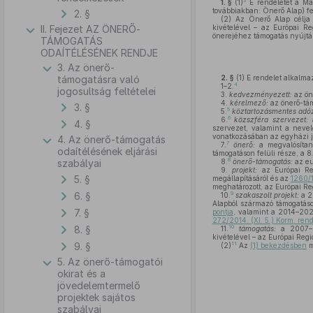
3
1. §
(1)
E rendeletet a Mag
továbbiakban: Önerő Alap) fe
2. §
(2)
Az Önerő Alap célja 
II. Fejezet AZ ÖNERŐ-
kivételével – az Európai Re
önerejéhez támogatás nyújtá
TÁMOGATÁS
ODAÍTÉLÉSÉNEK RENDJE
3. Az önerő-
támogatásra való
2. §
(1)
E rendelet alkalm
4
1–2.
jogosultság feltételei
3.
kedvezményezett:
az ön
4.
kérelmező:
az önerő-tám
3. §
5
5.
köztartozásmentes adóz
6
6.
közszféra szervezet:
a
4. §
szervezet, valamint a nevelé
vonatkozásában az egyházi j
4. Az önerő-támogatás
7
7.
önerő:
a megvalósítand
odaítélésének eljárási
támogatáson felüli része, a 8
8
szabályai
8.
önerő-támogatás:
az eu
9.
projekt:
az Európai Reg
5. §
megállapításáról és az
1260/
meghatározott, az Európai Reg
6. §
9
10.
szakaszolt projekt:
a 2
Alapból származó támogatáso
7. §
pontja
, valamint a 2014–202
272/2014. (XI. 5.) Korm. rend
8. §
10
11.
támogatás:
a 2007–20
kivételével – az Európai Regi
9. §
11
(2)
Az
(1) bekezdésben
m
5. Az önerő-támogatói
okirat és a
jövedelemtermelő
projektek sajátos
szabályai