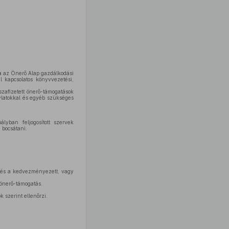
tja az Önerő Alap gazdálkodási
l kapcsolatos könyvvezetési,
zafizetett önerő-támogatások
nylatokkal és egyéb szükséges
lyban feljogosított szervek
 bocsátani.
etés a kedvezményezett, vagy
z önerő-támogatás.
 szerint ellenőrzi.