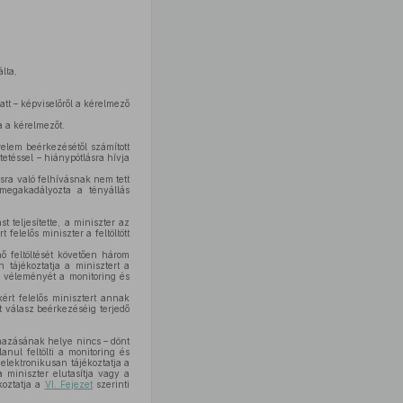
lta,
att – képviselőről a kérelmező
a a kérelmezőt.
elem beérkezésétől számított
etéssel – hiánypótlásra hívja
sra való felhívásnak nem tett
 megakadályozta a tényállás
 teljesítette, a miniszter az
felelős miniszter a feltöltött
ő feltöltését követően három
 tájékoztatja a minisztert a
l véleményét a monitoring és
ért felelős minisztert annak
t válasz beérkezéséig terjedő
azásának helye nincs – dönt
anul feltölti a monitoring és
elektronikusan tájékoztatja a
a miniszter elutasítja vagy a
koztatja a
VI. Fejezet
szerinti