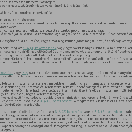
andó elszámolások ütemezett összegéről,
ében a halasztott önerő miatt a valódi önerő-igény időpontját.
zá benyújtott kérelmet megvizsgálja.
m tartozik a hatáskörébe,
azonos tartalmú, azonos kérelmező által benyújtott kérelmet már korábban érdemben elbírá
visszavonta,
 (jogi személyiség nélküli szervezet) és jogutód nélkül megszűnt, vagy
viselő járt el, akinek a képviseleti joga megszűnt és – a miniszter által tűzött határidő al
 vizsgálat nélkül elutasítja, vagy a már megindult eljárást megszünteti, és erről tájékoztatj
m felel meg az
5. § (3) bekezdésének
vagy egyébként hiányos (hibás), a miniszter a kér
bb nyolc nap határidő megjelölésével és a mulasztás jogkövetkezményeire történő figyelmezt
 a hiánypótlásra nyitva álló határidőt nem hosszabbíthatja meg.
st megszüntetheti, ha a kérelmező a kérelmét hiányosan (hibásan) adta be és a hiánypótlá
pított határidő meghosszabbítását sem kérte, illetve nyilatkozattételének elmaradása
ekezdése
vagy
7. §
szerinti intézkedéseknek nincs helye vagy a kérelmező a hiánypótlást
az államháztartásért felelős miniszter részére hozzáférhetővé teszi. Az államháztartásért 
 felelős miniszter a kérelem és mellékletei monitoring és információs rendszerbe történ
 a monitoring és információs rendszerbe feltöltött, önerő-támogatási kérelmenként külön
 véleményéről. Ha e határidőn belül az államháztartásért felelős miniszter nem tölti fe
gy kell tekinteni, hogy a kérelmet támogatja.
meghatározott intézkedéssel egyidejűleg a miniszter megkeresi a helyi önkormányzatok
 a kérelem nem ütközik-e a
3. § (2) bekezdésébe
. A megkeresés kiküldésétől az arra adot
ter ügyintézési határidejébe.
niszter egyedi döntést hoz, és – ha a
6. § (2) bekezdése
vagy a
7. § (2) bekezdése
alkalm
éről vagy a kérelmet döntésével elutasítja. A támogatási döntést a miniszter haladéktal
niszter a döntéséről és annak indokairól a monitoring és információs rendszeren keresztül 
sért felelős minisztert és a helyi önkormányzatokért felelős minisztert. Ha a kérelmet 
 képest alacsonyabb összegű önerő-támogatást ítél meg, a döntésében a kérelmezőt tájé
ségéről is.