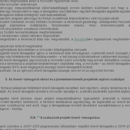
döntés meghozatala során a miniszter figyelembe veszi
elős miniszter véleményét,
pénzügyi megvalósításának előrehaladottságát, ennek körében különösen azt, hogy a
bb egy hónap eltelt-e vagy a támogatási szerződésben rögzített támogatás legalább egyötöde
derogációs kötelezettséghez való kapcsolódását,
 operatív program pénzügyi és fizikai mutatóinak teljesüléséhez való hozzájárulását,
jesztett indokokat, ennek körében különösen a kérelmező gazdasági, költségvetési helyzetér
függő eljárásokra (csődeljárás, felszámolási eljárás, helyi önkormányzatok ad
énő részvételére vonatkozó információkat,
oz fűződő nemzetstratégiai megfontolásokat,
 kérelemben vállalt ütemterv teljesülését,
megelőzően a kérelmező által már megvalósított, a
Rendelet
ben foglaltaknak megfelelően
bályoknak történő megfelelést.
gfontolások tekintetében a miniszter állásfoglalása irányadó.
elölt önerő-támogatási igény a kérelmező által ténylegesen viselendő önerő összegét 
ége más feltételeinek fennállása esetén – e két összeg különbözetével csökkentett összegű 
i önerő-támogatási jogviszonyát a miniszter azért szüntette meg annak létrejöttére visszam
st a kérelmező a projektet késedelmesen valósította meg, a miniszter – az önerő-támogatás
támogatás 80%-ával megegyező összegű önerő-támogatást biztosít.
sítható, ha az igényelt önerő-támogatás összege nem éri el az egymillió forintot.
5.
Az önerő-támogatói okirat és a jövedelemtermelő projektek sajátos szabályai
felhasználásának feltételeit önerő-támogatói okiratban kell rögzíteni, amely tartalmazza
ját. Az önerő-támogatói okiratot a miniszter bocsátja ki, a döntés közlésétől számított legfel
atás iránti kérelem olyan projekt megvalósításához kapcsolódik, amelyből a kedv
rintett bevétel) keletkezik, a kérelem beadásával egyidejűleg, de legkésőbb az önerő-tám
ek nyilatkoznia kell arról, hogy a támogatással érintett bevételeit maradéktalanul a rend
égeire – fordítja.
30
5/A.
A szakaszolt projekt önerő-támogatása
ojekt számára a 2007–2013 programozási időszakban megítélt önerő-támogatás a 2014–2
tés nélkül felhasználható.