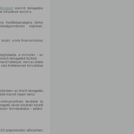
Rendelet
szerinti támogatási
 kifizetésre került-e,
e, fizetőképességére, illetve
ósságrendezési eljárása),
 lezárt, uniós finanszírozású
meghaladja, a miniszter – az
önerő-támogatást biztosít.
enő hatállyal, mert az általa
 más feltételeinek fennállása
 különösen az önerő-támogatás
jebb tizenöt napon belül.
ezményezettnek bevétele (a
ogatói okirat közlését követő
szer fenntartására – pótlási,
020 programozási időszakban