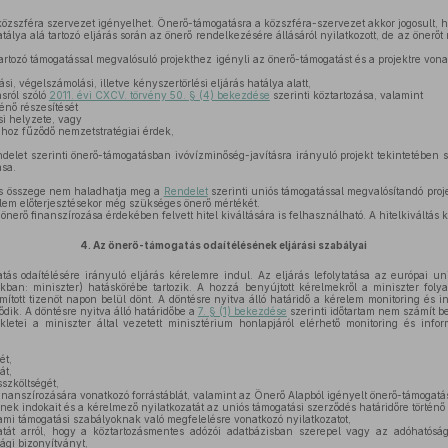
zszféra szervezet igényelhet. Önerő-támogatásra a közszféra-szervezet akkor jogosult, 
tálya alá tartozó eljárás során az önerő rendelkezésére állásáról nyilatkozott, de az öner
artozó támogatással megvalósuló projekthez igényli az önerő-támogatást és a projektre von
si, végelszámolási, illetve kényszertörlési eljárás hatálya alatt,
sról szóló
2011. évi CXCV. törvény 50. § (4) bekezdése
szerinti köztartozása, valamint
énő részesítését
si helyzete, vagy
ához fűződő nemzetstratégiai érdek,
delet szerinti önerő-támogatásban ivóvízminőség-javításra irányuló projekt tekintetében
ása.
s összege nem haladhatja meg a
Rendelet
szerinti uniós támogatással megvalósítandó proj
lem előterjesztésekor még szükséges önerő mértékét.
nerő finanszírozása érdekében felvett hitel kiváltására is felhasználható. A hitelkiváltás
4.
Az önerő-támogatás odaítélésének eljárási szabályai
ás odaítélésére irányuló eljárás kérelemre indul. Az eljárás lefolytatása az európai un
akban: miniszter) hatáskörébe tartozik. A hozzá benyújtott kérelmekről a miniszter foly
ámított tizenöt napon belül dönt. A döntésre nyitva álló határidő a kérelem monitoring és i
ődik. A döntésre nyitva álló határidőbe a
7. § (1) bekezdése
szerinti időtartam nem számít be
etei a miniszter által vezetett minisztérium honlapjáról elérhető monitoring és info
ét,
át,
szköltségét,
 finanszírozására vonatkozó forrástáblát, valamint az Önerő Alapból igényelt önerő-támogatá
ek indokait és a kérelmező nyilatkozatát az uniós támogatási szerződés határidőre történő t
lami támogatási szabályoknak való megfelelésre vonatkozó nyilatkozatot,
át arról, hogy a köztartozásmentes adózói adatbázisban szerepel vagy az adóhatóság á
ági bizonyítványt,