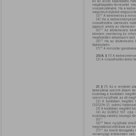
és az azzal kapcsolatos hat
megállapodás-tervezetet meg
visszaküldésére. Ha a kedvez
megindult eljárást megszüntet
53
(3)
A kérelmet és a minisz
(4)
Ha a kedvezményezett a
visszafizetési ütemezés mód
jogosult, amely az ütemezés 
54
(5)
Az átütemezési kérel
kérelem monitoring és inform
megfelelően alkalmazni kell.
55
(6)
Ha az átütemezési ké
tájékoztatni.
56
(7)
A miniszter gondoskodi
20/A. §
(1)
A kedvezményezet
(2)
A visszafizetés akkor t
21. §
(1)
Az e rendelet ala
bekezdése szerinti állami tá
kizárólag a korábban megítél
szerint nyújtható, az ott megh
(2)
A korábban megítélt k
(2012/N-2). számú határozat
(3)
A korábban megítélt köz
(4)
Az EUMSZ 107. cikk (1
kizárólag csekély összegű tá
57
(5)
58
(6)
Nem nyújtható önerő-
meghatározó előírások azt ne
59
(7)
Az önerő-támogatás é
versenyjogi értelemben vett 