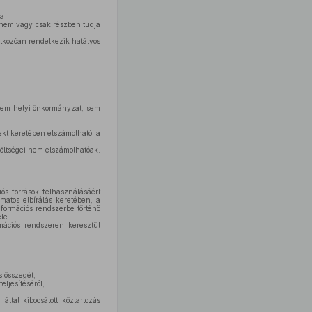
ha
őt nem vagy csak részben tudja
atkozóan rendelkezik hatályos
 sem helyi önkormányzat, sem
ekt keretében elszámolható, a
 költségei nem elszámolhatóak.
iós források felhasználásáért
amatos elbírálás keretében, a
nformációs rendszerbe történő
le.
rmációs rendszeren keresztül
s összegét,
eljesítéséről,
ltal kibocsátott köztartozás