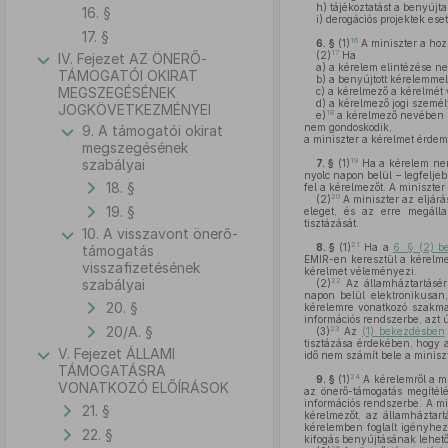
h)
tájékoztatást a benyújt
16. §
i)
derogációs projektek eset
17. §
16
6. §
(1)
A miniszter a hoz
17
(2)
Ha
IV. Fejezet AZ ÖNERŐ-
a)
a kérelem elintézése ne
TÁMOGATÓI OKIRAT
b)
a benyújtott kérelemmel 
MEGSZEGÉSÉNEK
c)
a kérelmező a kérelmét 
d)
a kérelmező jogi személy
JOGKÖVETKEZMÉNYEI
18
e)
a kérelmező nevében kép
nem gondoskodik,
9. A támogatói okirat
a miniszter a kérelmet érdemi
megszegésének
19
szabályai
7. §
(1)
Ha a kérelem ne
nyolc napon belül – legfelje
18. §
fel a kérelmezőt. A miniszter
20
(2)
A miniszter az eljárá
19. §
eleget, és az erre megálla
tisztázását.
10. A visszavont önerő-
21
8. §
(1)
Ha a
6. § (2) b
támogatás
EMIR-en keresztül a kérelmet 
visszafizetésének
kérelmet véleményezi.
22
szabályai
(2)
Az államháztartásért
napon belül elektronikusan,
20. §
kérelemre vonatkozó szakmai
információs rendszerbe, azt ú
20/A. §
23
(3)
Az
(1) bekezdésben
tisztázása érdekében, hogy
V. Fejezet ÁLLAMI
idő nem számít bele a minisz
TÁMOGATÁSRA
24
9. §
(1)
A kérelemről a mi
VONATKOZÓ ELŐÍRÁSOK
az önerő-támogatás megítélés
információs rendszerbe. A mi
21. §
kérelmezőt, az államháztartá
kérelemben foglalt igényhez
22. §
kifogás benyújtásának lehető