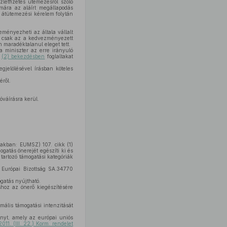
letfizetés ütemezésről szóló
ámára az aláírt megállapodás
z átütemezési kérelem folytán
ményezheti az általa vállalt
re csak az a kedvezményezett
 maradéktalanul eleget tett.
a miniszter az erre irányuló
a
(2) bekezdésben
foglaltakat
gjelölésével írásban köteles
éről.
.
óváírásra kerül.
iakban: EUMSZ) 107. cikk (1)
gatás önerejét egészíti ki és
tartozó támogatási kategóriák
z Európai Bizottság SA.34770
ogatás nyújtható.
hoz az önerő kiegészítésére
ális támogatási intenzitását
nyt, amely az európai uniós
2011. (III. 22.) Korm. rendelet