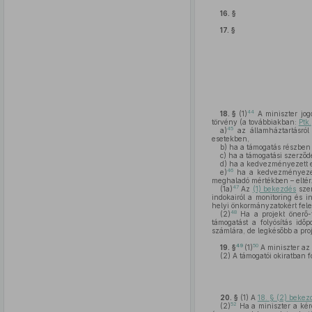
16. §
17. §
44
18. §
(1)
A miniszter jogo
törvény (a továbbiakban:
Ptk.
45
a)
az államháztartásról
esetekben,
b)
ha a támogatás részben
c)
ha a támogatási szerződ
d)
ha a kedvezményezett e 
46
e)
ha a kedvezményezett
meghaladó mértékben – eltér
47
(1a)
Az
(1) bekezdés
szer
indokairól a monitoring és i
helyi önkormányzatokért felel
48
(2)
Ha a projekt önerő-
támogatást a folyósítás időp
számlára, de legkésőbb a pro
49
50
19. §
(1)
A miniszter az
(2)
A támogatói okiratban f
20. §
(1)
A
18. § (2) bekez
52
(2)
Ha a miniszter a kér