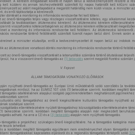
áridőket. A kérelem elfogadását követő öt napon belül a kedvezményezett részére a rész
 kell küldeni és annak kézhezvételétől számított tíz napos határidőt kell kitűzni sz
ményezett az aláírt megállapodást a megjelölt határidőig nem küldi vissza, a miniszter a
i, és erről tájékoztatja a kérelmezőt.
ter döntését a monitoring és információs rendszerbe fel kell tölteni.
z önerő-támogatás teljes vagy részleges visszafizetésére köteles, egy alkalommal kezde
osítását (a továbbiakban: átütemezési kérelem). Az átütemezési kérelem előterjesztésé
szerinti visszafizetési kötelezettségének az átütemezési kérelem előterjesztését megelőzően
met a monitoring és információs rendszerbe kell feltölteni. Az átütemezési kérelemről 
ációs rendszerbe történő feltöltésétől számított tizenöt napon belül dönt. Ennek során 
relmet a miniszter elutasítja, erről a kedvezményezettet öt napon belül az indokok me
k az átütemezésre vonatkozó döntés monitoring és információs rendszerbe történő feltöltés
t az önerő-támogatás visszafizetését a lebonyolítási számlára történő átutalással teljesíti
eljesül, ha a visszavont önerő-támogatás az
(1) bekezdés
szerint megjelölt fizetési számlán j
V. Fejezet
ÁLLAMI TÁMOGATÁSRA VONATKOZÓ ELŐÍRÁSOK
pján nyújtható önerő-támogatás az Európai Unió működéséről szóló szerződés (a tovább
mogatásnak minősül, ha az EUMSZ 107. cikk (1) bekezdése szerinti, korábban megítélt támo
t támogatás odaítélésének alapjául szolgáló jogcímrendeletben meghatározott jogcímekhez 
atározottak szerint.
ulturális célú támogatáshoz az önerő kiegészítésére kulturális támogatás nyújtható a
ának szabályai szerint.
szolgáltatás ellentételezésére nyújtott támogatáshoz közszolgáltatás ellentételezésére tám
) bekezdése szerinti, korábban megítélt támogatás alapján már megkezdett beruházás
mogatás adható, ha arra a (2) és a
(3) bekezdés
alapján nem nyújtható támogatás.
támogatás a projekthez szükséges önerő kiegészítésére, ha a támogatási kategória maxim
m teszik lehetővé.
s a korábban megítélt támogatás együttesen nem eredményezhet olyan támogatási ará
állami támogatásokkal kapcsolatos eljárásról és a regionális támogatási térképről szóló
37/