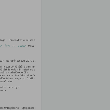
olgári Törvénykönyvről szóló
ban: Ávr.) 96. §-ában
foglalt
sben szereplő összeg 20%-át
 miniszter döntéséről és annak
ásért felelős minisztert és a
tásának lehetőségéről is.
les a már folyósított önerő-
döntésben megadott fizetési
szafizetni.
rást kezdeményez.
mazni.
visszafizetésének ütemezését