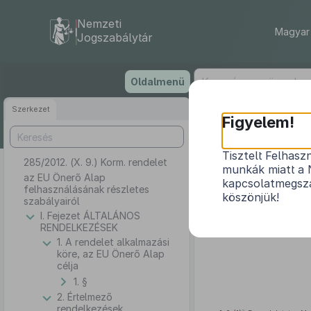
Nemzeti
Magyar 
Jogszabálytár
Ugrás
Oldalmenü
a
tartalomra
Szerkezet
Figyelem!
Tisztelt Felhasz
285/2012. (X. 9.) Korm. rendelet
az 
munkák miatt a 
az EU Önerő Alap
kapcsolatmegsza
felhasználásának részletes
köszönjük!
szabályairól
I. Fejezet ÁLTALÁNOS
A Kormány az államháztart
RENDELKEZÉSEK
cikk (1) bekezdésében
meghat
1. A rendelet alkalmazási
köre, az EU Önerő Alap
célja
1. §
2. Értelmező
rendelkezések