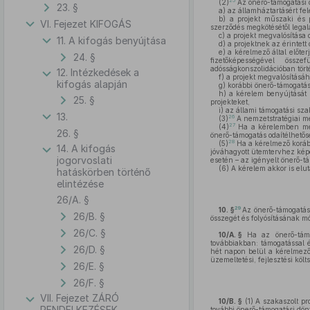
25
(2)
Az önerő-támogatási 
23. §
a)
az államháztartásért fel
b)
a projekt műszaki és 
VI. Fejezet KIFOGÁS
szerződés megkötésétől legalá
c)
a projekt megvalósítása 
11. A kifogás benyújtása
d)
a projektnek az érintett
e)
a kérelmező által előter
24. §
fizetőképességével össze
adósságkonszolidációban tört
12. Intézkedések a
f)
a projekt megvalósításáh
kifogás alapján
g)
korábbi önerő-támogatási
h)
a kérelem benyújtását 
25. §
projekteket,
i)
az állami támogatási sza
13.
26
(3)
A nemzetstratégiai me
27
(4)
Ha a kérelemben megj
26. §
önerő-támogatás odaítélhetős
28
(5)
Ha a kérelmező korább
14. A kifogás
jóváhagyott ütemtervhez képe
jogorvoslati
esetén – az igényelt önerő-
(6)
A kérelem akkor is eluta
hatáskörben történő
elintézése
26/A. §
29
10. §
Az önerő-támogatás 
26/B. §
összegét és folyósításának mód
26/C. §
10/A. §
Ha az önerő-támog
továbbiakban: támogatással é
26/D. §
hét napon belül a kérelmezőn
üzemeltetési, fejlesztési költs
26/E. §
26/F. §
VII. Fejezet ZÁRÓ
10/B. §
(1)
A szakaszolt pr
RENDELKEZÉSEK
további önerő-támogatási dön