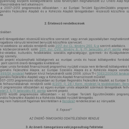
yarország központi költségvetéséről szóló törvényben meghatározott EU Önerő Alap feje
lhasználására kell alkalmazni.
a 2007–2013 programozási időszakban – az Európai Területi Együttműködés programj
gionális Fejlesztési Alapból és a Kohéziós Alapból támogatásban részesülő közszféra
sa.
2.
Értelmező rendelkezések
azásában
erő-támogatásban részesülő közszféra szervezet, vagy annak jogszabályban meghatározotta
ogatásra irányuló kérelmet benyújtó közszféra szervezet,
ói adatbázis:
az adózás rendjéről szóló
2017. évi CL. törvény 260. §-a
szerinti adatbázis,
 közbeszerzésekről szóló
2011. évi CVIII. törvény 6. § (1) bekezdés a)–f) pontja
alap
si-oktatási, kulturális, felsőoktatási, szociális, egészségügyi, gyermek- és ifjúságvédelm
ogi személy,
ó projekt elszámolható költségeinek az európai uniós és hazai költségvetési forrásból 
. pont szerinti önerő-támogatás kivételével,
rópai uniós forrásból finanszírozott programhoz nyújtott vissza nem térítendő költségvetési 
ionális Fejlesztési Alapra, az Európai Szociális Alapra és a Kohéziós Alapra vonatk
1999/EK rendelet
hatályon kívül helyezéséről szóló 2006. július 11-i
1083/2006/EK tanácsi 
ionális Fejlesztési Alapból vagy a Kohéziós Alapból finanszírozott művelet,
007–2013 programozási időszakban az Európai Regionális Fejlesztési Alapból, az Európai Sz
k felhasználásának rendjéről szóló
4/2011. (I. 28.) Korm. rendelet (a továbbiakban: Ren
0 programozási időszakban az egyes európai uniós alapokból származó támogatások felh
elet 3. § (1) bekezdés 49. pontja
szerinti projekt,
13 közötti programozási időszakban – az Európai Területi Együttműködés programj
onális Fejlesztési Alapból és a Kohéziós Alapból nyújtott támogatás.
eg nem határozott fogalmak tekintetében a
Rendelet
rendelkezései az irányadók.
12
II. Fejezet
AZ ÖNERŐ-TÁMOGATÁS ODAÍTÉLÉSÉNEK RENDJE
3.
Az önerő-támogatásra való jogosultság feltételei