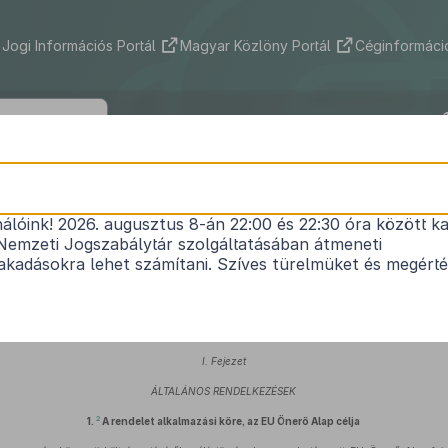
Jogi Információs Portál
Magyar Közlöny Portál
Céginformáció
285/2012. (X. 9.) Korm. rendelet
nálóink! 2026. augusztus 8-án 22:00 és 22:30 óra között ka
EU Önerő Alap felhasználásának részletes szabálya
Nemzeti Jogszabálytár szolgáltatásában átmeneti
Hatályos: 2018. 01. 01. – 2023. 12. 31.
kadásokra lehet számítani. Szíves türelmüket és megért
ásról szóló
2011. évi CXCV. törvény 109. § (1) bekezdés 15. pontjában
kapott felhatalmaz
ározott feladatkörében eljárva a következőket rendeli el:
I. Fejezet
ÁLTALÁNOS RENDELKEZÉSEK
2
1.
A rendelet alkalmazási köre, az EU Önerő Alap célja