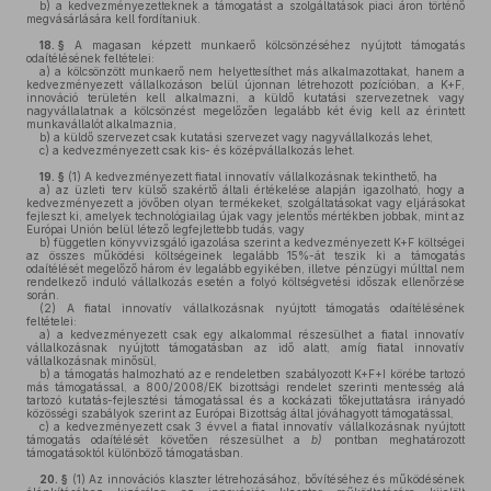
b)
a kedvezményezetteknek a támogatást a szolgáltatások piaci áron történő
megvásárlására kell fordítaniuk.
18. §
A magasan képzett munkaerő kölcsönzéséhez nyújtott támogatás
odaítélésének feltételei:
a)
a kölcsönzött munkaerő nem helyettesíthet más alkalmazottakat, hanem a
kedvezményezett vállalkozáson belül újonnan létrehozott pozícióban, a K+F,
innováció területén kell alkalmazni, a küldő kutatási szervezetnek vagy
nagyvállalatnak a kölcsönzést megelőzően legalább két évig kell az érintett
munkavállalót alkalmaznia,
b)
a küldő szervezet csak kutatási szervezet vagy nagyvállalkozás lehet,
c)
a kedvezményezett csak kis- és középvállalkozás lehet.
19. §
(1)
A kedvezményezett fiatal innovatív vállalkozásnak tekinthető, ha
a)
az üzleti terv külső szakértő általi értékelése alapján igazolható, hogy a
kedvezményezett a jövőben olyan termékeket, szolgáltatásokat vagy eljárásokat
fejleszt ki, amelyek technológiailag újak vagy jelentős mértékben jobbak, mint az
Európai Unión belül létező legfejlettebb tudás, vagy
b)
független könyvvizsgáló igazolása szerint a kedvezményezett K+F költségei
az összes működési költségeinek legalább 15%-át teszik ki a támogatás
odaítélését megelőző három év legalább egyikében, illetve pénzügyi múlttal nem
rendelkező induló vállalkozás esetén a folyó költségvetési időszak ellenőrzése
során.
(2)
A fiatal innovatív vállalkozásnak nyújtott támogatás odaítélésének
feltételei:
a)
a kedvezményezett csak egy alkalommal részesülhet a fiatal innovatív
vállalkozásnak nyújtott támogatásban az idő alatt, amíg fiatal innovatív
vállalkozásnak minősül,
b)
a támogatás halmozható az e rendeletben szabályozott K+F+I körébe tartozó
más támogatással, a 800/2008/EK bizottsági rendelet szerinti mentesség alá
tartozó kutatás-fejlesztési támogatással és a kockázati tőkejuttatásra irányadó
közösségi szabályok szerint az Európai Bizottság által jóváhagyott támogatással,
c)
a kedvezményezett csak 3 évvel a fiatal innovatív vállalkozásnak nyújtott
támogatás odaítélését követően részesülhet a
b)
pontban meghatározott
támogatásoktól különböző támogatásban.
20. §
(1)
Az innovációs klaszter létrehozásához, bővítéséhez és működésének