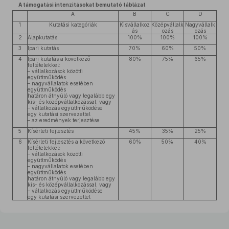
A támogatási intenzitásokat bemutató táblázat
A
B
C
D
1
Kutatási kategóriák
Kisvállalkoz
Középvállalk
Nagyvállalk
ás
ozás
ozás
2
Alapkutatás
100%
100%
100%
3
Ipari kutatás
70%
60%
50%
4
Ipari kutatás a következő
80%
75%
65%
feltételekkel:
– vállalkozások közötti
együttműködés
– nagyvállalatok esetében
együttműködés
határon átnyúló vagy legalább egy
kis- és középvállalkozással, vagy
– vállalkozás együttműködése
egy kutatási szervezettel
– az eredmények terjesztése
5
Kísérleti fejlesztés
45%
35%
25%
6
Kísérleti fejlesztés a következő
60%
50%
40%
feltételekkel:
– vállalkozások közötti
együttműködés
– nagyvállalatok esetében
együttműködés
határon átnyúló vagy legalább egy
kis- és középvállalkozással, vagy
– vállalkozás együttműködése
egy kutatási szervezettel