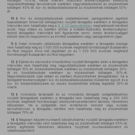
költségek 75%-át, illetve kísérleti fejlesztési tevékenységeket előkészítő
megvalósíthatósági tanulmányok esetében nagyvállalkozásnál az elszámolható
költségek 40%-át, kis- és középvállalkozásnál az elszámolható költségek 50%-
át.
10. §
Kis- és középvállalkozások szabadalommal, iparjogvédelmi jogokkal
kapcsolatosan felmerülő költségeihez nyújtott támogatás esetében a támogatási
intenzitás nem haladhatja meg a
8. § (2) bekezdésében
meghatározott mértéket
azzal, hogy ebben az esetben ahhoz a kutatás-fejlesztési tevékenységhez
tartozó támogatási intenzitást kell figyelembe venni, amely tevékenységgel
először sikerült megszerezni az érintett szabadalmi vagy iparjogvédelmi jogot.
11. §
Fiatal innovatív vállalkozás támogatása esetében a támogatás összege
nem haladhatja meg az 1 500 000 eurónak megfelelő forintösszeget Budapesten
és Pest megyén kívül eső régiókban és az 1 250 000 eurónak megfelelő
forintösszeget Budapesten és Pest megyében.
12. §
Eljárási és szervezési innovációhoz nyújtott támogatás során a támogatási
intenzitás nem haladhatja meg nagyvállalkozások esetében az elszámolható
költségek 15%-át, középvállalkozások esetében az elszámolható költségek 25%-
át és kisvállalkozások esetében az elszámolható költségek 35%-át.
Nagyvállalkozások csak abban az esetben részesülhetnek támogatásban, ha a
támogatott tevékenységben kis- és középvállalkozásokkal működnek együtt, és a
kis- és középvállalkozások az összes elszámolható költség legalább 30%-át
viselik.
13. §
Innovációs tanácsadó és az innovációs támogató szolgáltatásokhoz
nyújtott támogatások esetében a támogatás nem haladhatja meg a 200 000
eurónak megfelelő forintösszeget kedvezményezettenként bármely hároméves
időszakban. Ha a szolgáltató nem rendelkezik nemzeti vagy európai
tanúsítvánnyal, a támogatás mértéke nem haladhatja meg az elszámolható
költségek 75%-át.
14. §
Magasan képzett munkaerő kölcsönzéséhez nyújtott támogatás esetében
a támogatási intenzitás nem haladhatja meg az elszámolható költségek 50%-át,
amely legfeljebb hároméves időszakra nyújtható munkavállalónként és
vállalkozásonként.