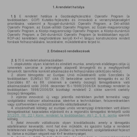
1.
A rendelet hatálya
1. §
E rendelet hatálya a Gazdaságfejlesztési Operatív Program (a
továbbiakban: GOP) Kutatás-fejlesztés és innováció a versenyképességért
prioritására, valamint a Nyugat-dunántúli Operatív Program, a Dél-alföldi
Operatív Program, az Észak-alföldi Operatív Program, az Észak-magyarországi
Operatív Program, a Közép-magyarországi Operatív Program, a Közép-dunántúli
Operatív Program, a Dél-dunántúli Operatív Program (a továbbiakban együtt:
ROP-ok) keretében meghirdetésre kerülő K+F+I tárgyú konstrukcióira rendelt
források felhasználására, kezelésére, működtetésére terjed ki.
2.
Értelmező rendelkezések
2. §
(1)
E rendelet alkalmazásában
1.
alapkutatás:
olyan kísérleti és elméleti munka, amelynek elsődleges célja új
ismeretek szerzése a jelenségek alapvető lényegéről és a megfigyelhető
tényekről, bármiféle konkrét alkalmazási és felhasználási célkitűzés nélkül,
2.
állami támogatás:
az Európai Unió működéséről szóló Szerződés (a
továbbiakban: EUMSz) 107. cikk (1) bekezdése szerinti támogatás és az EK
Szerződés 87. és 88. cikkének a csekély összegű támogatásokra való
alkalmazásáról szóló 2006. december 15-i 1998/2006/EK bizottsági rendelet (a
továbbiakban: 1998/2006/EK bizottsági rendelet) 2. cikke szerinti csekély
összegű támogatás,
3.
eljárási innováció:
új vagy jelentős mértékben javított termelési vagy
szolgáltatási módszer alkalmazása, ideértve a technikákban, felszerelésekben
vagy szoftverekben eszközölt jelentős változtatásokat is,
4.
elszámolható költség: az európai uniós versenyjogi értelemben vett állami
támogatásokkal kapcsolatos eljárásról és a regionális támogatási térképről szóló
37/2011. (III. 22.) Korm. rendelet (a továbbiakban: Atr.) 2. § 6. pontja
szerinti
költség,
5.
fiatal innovatív vállalkozás:
olyan kisvállalkozás, amely a támogatás
odaítélésekor kevesebb, mint hat éve működik, és igazolni tudja e rendelet
feltételeinek megfelelően, hogy a jövőben új termékeket, szolgáltatásokat fejleszt
ki, illetve a múltban végzett már K+F tevékenységet,