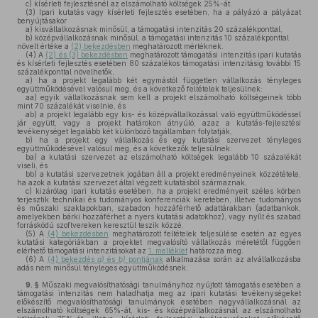
c)
kísérleti fejlesztésnél az elszámolható költségek 25%-át.
(3)
Ipari kutatás vagy kísérleti fejlesztés esetében, ha a pályázó a pályázat
benyújtásakor
a)
kisvállalkozásnak minősül, a támogatási intenzitás 20 százalékponttal,
b)
középvállalkozásnak minősül, a támogatási intenzitás 10 százalékponttal
növelt értéke a
(2) bekezdésben
meghatározott mértéknek.
(4)
A
(2) és (3) bekezdésben
meghatározott támogatási intenzitás ipari kutatás
és kísérleti fejlesztés esetében 80 százalékos támogatási intenzitásig további 15
százalékponttal növelhetők,
a)
ha a projekt legalább két egymástól független vállalkozás tényleges
együttműködésével valósul meg, és a következő feltételek teljesülnek:
aa)
egyik vállalkozásnak sem kell a projekt elszámolható költségeinek több
mint 70 százalékát viselnie, és
ab)
a projekt legalább egy kis- és középvállalkozással való együttműködéssel
jár együtt, vagy a projekt határokon átnyúló, azaz a kutatás-fejlesztési
tevékenységet legalább két különböző tagállamban folytatják,
b)
ha a projekt egy vállalkozás és egy kutatási szervezet tényleges
együttműködésével valósul meg, és a következők teljesülnek:
ba)
a kutatási szervezet az elszámolható költségek legalább 10 százalékát
viseli, és
bb)
a kutatási szervezetnek jogában áll a projekt eredményeinek közzététele,
ha azok a kutatási szervezet által végzett kutatásból származnak,
c)
kizárólag ipari kutatás esetében, ha a projekt eredményeit széles körben
terjesztik technikai és tudományos konferenciák keretében, illetve tudományos
és műszaki szaklapokban, szabadon hozzáférhető adattárakban (adatbankok,
amelyekben bárki hozzáférhet a nyers kutatási adatokhoz), vagy nyílt és szabad
forráskódú szoftvereken keresztül teszik közzé.
(5)
A
(4) bekezdésben
meghatározott feltételek teljesülése esetén az egyes
kutatási kategóriákban a projektet megvalósító vállalkozás méretétől függően
elérhető támogatási intenzitásokat az
1. melléklet
határozza meg.
(6)
A
(4) bekezdés
a)
és
b)
pontjának
alkalmazása során az alvállalkozásba
adás nem minősül tényleges együttműködésnek.
9. §
Műszaki megvalósíthatósági tanulmányhoz nyújtott támogatás esetében a
támogatási intenzitás nem haladhatja meg az ipari kutatási tevékenységeket
előkészítő megvalósíthatósági tanulmányok esetében nagyvállalkozásnál az
elszámolható költségek 65%-át, kis- és középvállalkozásnál az elszámolható