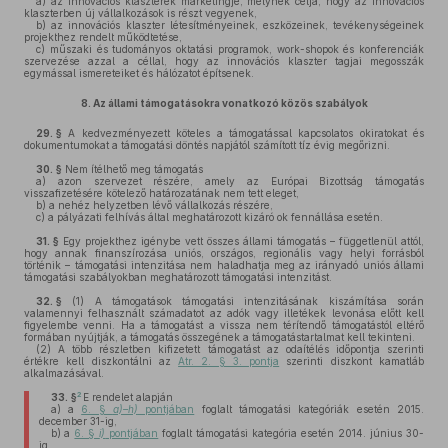
a)
az innovációs klaszterek marketingje, melynek célja, hogy az innovációs
klaszterben új vállalkozások is részt vegyenek,
b)
az innovációs klaszter létesítményeinek, eszközeinek, tevékenységeinek
projekthez rendelt működtetése,
c)
műszaki és tudományos oktatási programok, work-shopok és konferenciák
szervezése azzal a céllal, hogy az innovációs klaszter tagjai megosszák
egymással ismereteiket és hálózatot építsenek.
8.
Az állami támogatásokra vonatkozó közös szabályok
29. §
A kedvezményezett köteles a támogatással kapcsolatos okiratokat és
dokumentumokat a támogatási döntés napjától számított tíz évig megőrizni.
30. §
Nem ítélhető meg támogatás
a)
azon szervezet részére, amely az Európai Bizottság támogatás
visszafizetésére kötelező határozatának nem tett eleget,
b)
a nehéz helyzetben lévő vállalkozás részére,
c)
a pályázati felhívás által meghatározott kizáró ok fennállása esetén.
31. §
Egy projekthez igénybe vett összes állami támogatás – függetlenül attól,
hogy annak finanszírozása uniós, országos, regionális vagy helyi forrásból
történik – támogatási intenzitása nem haladhatja meg az irányadó uniós állami
támogatási szabályokban meghatározott támogatási intenzitást.
32. §
(1)
A támogatások támogatási intenzitásának kiszámítása során
valamennyi felhasznált számadatot az adók vagy illetékek levonása előtt kell
figyelembe venni. Ha a támogatást a vissza nem térítendő támogatástól eltérő
formában nyújtják, a támogatás összegének a támogatástartalmat kell tekinteni.
(2)
A több részletben kifizetett támogatást az odaítélés időpontja szerinti
értékre kell diszkontálni az
Atr. 2. § 3. pontja
szerinti diszkont kamatláb
alkalmazásával.
2
33. §
E rendelet alapján
a)
a
6. §
a)–h)
pontjában
foglalt támogatási kategóriák esetén 2015.
december 31-ig,
b)
a
6. §
i)
pontjában
foglalt támogatási kategória esetén 2014. június 30-
ig,