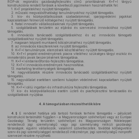
ROP-ok regionális gazdaságfejlesztés című prioritásának K+F+I tárgyú
konstrukcióira rendelt források a következő jogcímeken használhatók fel:
1.
K+F projektekhez nyújtott támogatás,
2.
műszaki megvalósíthatósági tanulmányokhoz nyújtott támogatás,
3.
kis- és középvállalkozások szabadalommal, iparjogvédelmi jogokkal
kapcsolatosan felmerülő költségeihez nyújtott támogatás,
4.
fiatal innovatív vállalkozásoknak nyújtott támogatás,
5.
szolgáltatások területén az eljárási és szervezési innovációhoz nyújtott
támogatás,
6.
innovációs tanácsadó szolgáltatásokhoz és az innovációs támogató
szolgáltatásokhoz nyújtott támogatás,
7.
magasan képzett munkaerő kölcsönzéséhez nyújtott támogatás,
8.
az innovációs klasztereknek nyújtott támogatás,
9.
K+F+I tanulmányok, elemzések készítéséhez nyújtott támogatás,
10.
K+F+I projekt eredményének piacra viteléhez szükséges tárgyi eszköz és
immateriális javak beszerzésének támogatása,
11.
K+F+I emberierőforrás-fejlesztés támogatása,
12.
K+F+I innovációs eredmények hasznosítása,
13.
marketing tevékenységek támogatása,
14.
nagyvállalatok részére innovációs tanácsadó szolgáltatásokhoz nyújtott
támogatás,
15.
nagyvállalat esetében szellemi tulajdon védelmével kapcsolatban nyújtott
támogatás,
16.
K+F+I célú ingatlan és infrastruktúra fejlesztés támogatása,
17.
kis- és középvállalkozás esetén üzleti és piacfejlesztési tanácsadás és
szolgáltatások nyújtása.
4.
A támogatásban részesíthetők köre
4. §
E rendelet hatálya alá tartozó források terhére támogatás – pályázati
konstrukció tartalmától függően – a Magyarországon székhellyel vagy az Európai
Gazdasági Térség területén székhellyel és Magyarországon fiókteleppel
rendelkező jogi személyiségű vagy jogi személyiség nélküli gazdasági
társaságok, egyéni vállalkozók, valamint szövetkezetek, továbbá költségvetési
szerv és jogi személyiséggel rendelkező intézménye, jogi személyiségű nonprofit
szervezet részére nyújtható.