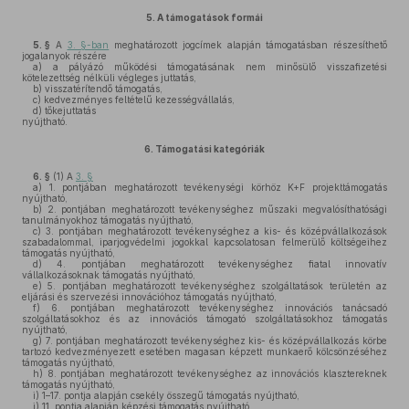
5.
A támogatások formái
5. §
A
3. §-ban
meghatározott jogcímek alapján támogatásban részesíthető
jogalanyok részére
a)
a pályázó működési támogatásának nem minősülő visszafizetési
kötelezettség nélküli végleges juttatás,
b)
visszatérítendő támogatás,
c)
kedvezményes feltételű kezességvállalás,
d)
tőkejuttatás
nyújtható.
6.
Támogatási kategóriák
6. §
(1)
A
3. §
a)
1. pontjában meghatározott tevékenységi körhöz K+F projekttámogatás
nyújtható,
b)
2. pontjában meghatározott tevékenységhez műszaki megvalósíthatósági
tanulmányokhoz támogatás nyújtható,
c)
3. pontjában meghatározott tevékenységhez a kis- és középvállalkozások
szabadalommal, iparjogvédelmi jogokkal kapcsolatosan felmerülő költségeihez
támogatás nyújtható,
d)
4. pontjában meghatározott tevékenységhez fiatal innovatív
vállalkozásoknak támogatás nyújtható,
e)
5. pontjában meghatározott tevékenységhez szolgáltatások területén az
eljárási és szervezési innovációhoz támogatás nyújtható,
f)
6. pontjában meghatározott tevékenységhez innovációs tanácsadó
szolgáltatásokhoz és az innovációs támogató szolgáltatásokhoz támogatás
nyújtható,
g)
7. pontjában meghatározott tevékenységhez kis- és középvállalkozás körbe
tartozó kedvezményezett esetében magasan képzett munkaerő kölcsönzéséhez
támogatás nyújtható,
h)
8. pontjában meghatározott tevékenységhez az innovációs klasztereknek
támogatás nyújtható,
i)
1–17. pontja alapján csekély összegű támogatás nyújtható,
j)
11. pontja alapján képzési támogatás nyújtható,