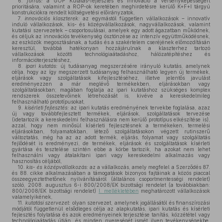
6.
forrás:
a GOP Kutatás-fejlesztés és innováció a versenyképességért
prioritására, valamint a ROP-ok keretében meghirdetésre kerülő K+F+I tárgyú
konstrukciókra rendelt költségvetési előirányzatok,
7.
innovációs klaszterek:
az egymástól független vállalkozások – innovatív
induló vállalkozások, kis- és középvállalkozások, nagyvállalkozások, valamint
kutatási szervezetek – csoportosulásai, amelyek egy adott ágazatban működnek,
és céljuk az innovációs tevékenység ösztönzése az intenzív együttműködésnek,
az eszközök megosztásának, a tudás és a szakértelem cseréjének előmozdításán
keresztül, továbbá hatékonyan hozzájárulnak a klaszterhez tartozó
vállalkozások közötti technológiaátadáshoz, hálózatépítéshez és
információterjesztéshez,
8.
ipari kutatás:
új tudásanyag megszerzésére irányuló kutatás, amelynek
célja, hogy az így megszerzett tudásanyag felhasználható legyen új termékek,
eljárások vagy szolgáltatások kifejlesztéséhez, illetve jelentős javulást
eredményezzen a már meglévő termékekben, eljárásokban vagy
szolgáltatásokban; magában foglalja az ipari kutatáshoz szükséges komplex
rendszerek összetevőinek létrehozását is, kivéve a kereskedelmileg
felhasználható prototípusokat,
9.
kísérleti fejlesztés:
az ipari kutatás eredményének tervekbe foglalása, azaz
új vagy továbbfejlesztett termékek, eljárások, szolgáltatások tervezése
(idetartozik a kereskedelmi felhasználásra nem kerülő prototípus elkészítése is),
azzal, hogy nem minősül kísérleti fejlesztésnek a termékeken, termelési
eljárásokban, folyamatokban, létező szolgáltatásokon végzett rutinszerű
változtatás, még ha az az adott termék, eljárás, folyamat vagy szolgáltatás
fejlődését is eredményezi, de termékek, eljárások és szolgáltatások kísérleti
gyártása és tesztelése szintén ebbe a körbe tartozik, ha azokat nem lehet
felhasználni vagy átalakítani ipari vagy kereskedelmi alkalmazás vagy
hasznosítás céljából,
10.
kis- és középvállalkozás:
az a vállalkozás, amely megfelel a Szerződés 87.
és 88. cikke alkalmazásában a támogatások bizonyos fajtáinak a közös piaccal
összeegyeztethetőnek nyilvánításáról (általános csoportmentességi rendelet)
szóló, 2008. augusztus 6-i 800/2008/EK bizottsági rendelet (a továbbiakban:
800/2008/EK bizottsági rendelet)
I. mellékletében
meghatározott vállalkozások
valamelyikének,
11.
kutatási szervezet:
olyan szervezet, amelynek jogállásától és finanszírozási
módjától függetlenül elsődleges célja az alapkutatás, ipari kutatás és kísérleti
fejlesztés folytatása és azok eredményeinek terjesztése tanítás, közzététel vagy
technológiaátadás útján, és minden nyereségét ismét ilyen tevékenységekbe,