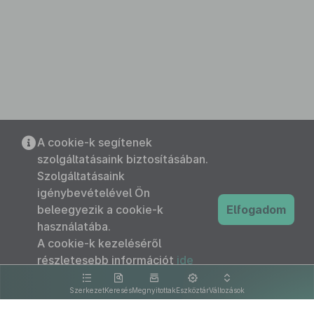
A cookie-k segítenek
szolgáltatásaink biztosításában.
Szolgáltatásaink
igénybevételével Ön
beleegyezik a cookie-k
Elfogadom
használatába.
A cookie-k kezeléséről
részletesebb információt
ide
kattintva olvashat.
Szerkezet
Keresés
Megnyitottak
Eszköztár
Változások