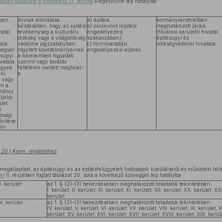
glalt táblázata a következő 37. ponttal
kiegészülve lép hatályba:
tben
Annak elbírálása
a) építési,
kormányrendeletben
kérdésében, hogy az építési
b) összevont (építési
meghatározott járási
vatal
tevékenység a kulturális
engedélyezési
(fővárosi kerületi) hivatal
örökség vagy a világörökség
szakaszában),
építésügyi és
ala,
védelme jogszabályban
c) fennmaradási
örökségvédelmi hivatala
 megyei
rögzített követelményeinek
engedélyezési eljárás
ésügyi
a kérelemben foglaltak
vatala
szerint vagy további
ügyek
feltételek mellett megfelel-
éki
e.
n vagy
en a
árához
ljebb
ület
ő
ósági
ővítése
én.
. 20.) Korm. rendelethez
megállapított, az építésügyi és az építésfelügyeleti hatóságok kijelöléséről és működési felté
et
II. részében foglalt táblázat 20. sora a következő szöveggel lép hatályba:
I. kerület
az 1. § (2)–(3) bekezdésében meghatározott feladatok tekintetében:
I. kerület, II. kerület, III. kerület, XI. kerület, XII. kerület, XX. kerület, XX
kerület
V. kerület
az 1. § (2)–(3) bekezdésében meghatározott feladatok tekintetében:
IV. kerület, V. kerület, VI. kerület, VII. kerület, VIII. kerület, IX. kerület, X
kerület, XV. kerület, XVI. kerület, XVII. kerület, XVIII. kerület, XIX. kerül