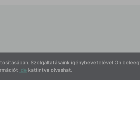
ztosításában. Szolgáltatásaink igénybevételével Ön beleeg
ormációt
ide
kattintva olvashat.
Kapcsolat
Felhasználási feltételek
Akadálymentesítési 