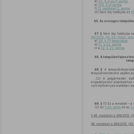
d)
42. §
e)
és
f)
pontja
,
e)
108. §
b)
pontja
,
f)
13. melléklet 2. pontja
.
(5)
Nem lép hatályba az
R5
65.
Az országos település
67. §
Nem lép hatályba az 
90/2012. (IV. 26.) Korm. rend
a)
28. § (1) bekezdése
,
b)
31. § 22. pontja
,
c)
a
32. § 22. pontja
.
66.
A településfejlesztési
tele
68. §
A településfejleszté
településrendezési sajátos j
„(2) A polgármester épít
engedélyezési eljárásokhoz 
vont építmények esetében az 
69. §
(1)
Ez a rendelet – a
(2)
Az
1–62. alcím
és az
1–
1–45. melléklet a 394/2012. (X
46. melléklet a 394/2012. (XI