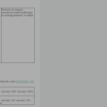
fővárosi és megyei
kormányhivatal építésügyi
és örökségvédelmi hivatala
”
teleiről szóló
343/2006. (XII.
I. kerület, XXII. kerület, XXIII.
. kerület, XIII. kerület, XIV.
et”