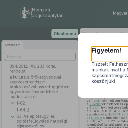
Nemzeti
Magyar 
Jogszabálytár
Ugrás
Oldalmenü
a
tartalomra
Szerkezet
Figyelem!
Tisztelt Felhasz
394/2012. (XII. 20.) Korm.
a kulturális 
munkák miatt a 
rendelet
kapcsolatmegsza
a kulturális örökségvédelmi
köszönjük!
szervezetrendszer
átalakításával összefüggésben
egyes kormányrendeletek
módosításáról
A Kormány
az
1. alcím
tekintetében Magy
1–62.
a
2. alcím
tekintetében az épí
a
3. alcím
tekintetében a kult
1–64. §
a 4., a 6., a 11–14., a 16., a
szabályairól szóló
2004. évi 
63. Az építésügyi és
az
5. alcím
tekintetében az á
építésfelügyeleti hatósági
a 7–8., a 18., a 22., a 24–
jelentőségű beruházások meg
eljárásokról és