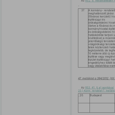
Az
R52. 6. mellékletében fo
„
37.
A kormány- rendele
meghatározott járási
(fővárosi kerületi) hi
építésügyi és
örökségvédelmi hivat
illetve a fővárosi és
kormányhivatal épít
és örökségvédelmi hi
hatáskörébe tartozó 
kivételével a műeml
jelentőségű területe
világörökségi terület
telek közterületi hat
legközelebb, de legfe
10 méterre álló új ép
építése vagy meglév
épület építésügyi hat
engedélyhez kötött b
vagy átalakítása eset
47. melléklet a 394/2012. (XII
Az
R53. 41. § a) pontjával
23.) Korm. rendelet 1. mellékl
„20.
Budapest