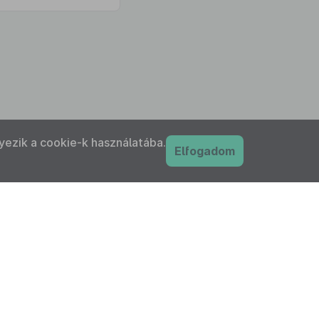
yezik a cookie-k használatába.
Elfogadom
PDF
nyilatkozat
Adatkezelési tájékoztató