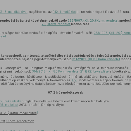
3. 6. mellékletével
megállapított, az
R12. 1. melléklet
III. részében foglalt táblázat 22. sora.
rendezési és építési követelményekről szóló
253/1997. (XII. 20.) Korm. rendelet
módosít
26.) Korm. rendelet
módosítása
országos településrendezési és építési követelményekről szóló
253/1997. (XII. 20.) Korm
elet
 koncepcióról, az integrált településfejlesztési stratégiáról és a településrendezési e
pülésrendezési sajátos jogintézményekről szóló
314/2012. (XI. 8.) Korm. rendelet
módos
si koncepcióról, az integrált településfejlesztési stratégiáról és a településrendezési
ogintézményekről szóló
314/2012. (XI. 8.) Korm. rendelet 21. § (2) bekezdése
a következő sz
mény építésére, bővítésére, településképet érintő átalakítására irányuló építési, 
adhat településképi véleményt. A fővárosban az
Étv.
rendelkezései alapján fővárosi hely
első fokú építésügyi hatósági eljárásokhoz a főpolgármester adhat településképi véleményt
67.
Záró rendelkezések
(2) bekezdésben
foglalt kivétellel – a kihirdetését követő napon lép hatályba.
45. melléklet
2013. január 1-jén lép hatályba.
5
II. 20.) Korm. rendelethez
I. 20.) Korm. rendelethez