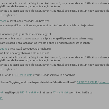
 és az eljárásba szakhatóságot nem kell bevonni, vagy a kérelem elbírálásához szüksé
glalás rendelkezésre áll, az eljárás megindulásától,
y az eljárásba szakhatóságot kell bevonni, az utolsó pótolt dokumentum vagy szakhatósági
lül meghozza.”
ezdése
a következő szöveggel lép hatályba:
vetelményektől való eltérés engedélyezése iránti kérelmet elő lehet terjeszteni
aradási engedély iránti kérelemmel együtt,
ési eljárás második szakaszában az építési engedélyezési szakaszban, vagy
eljárás második szakaszában az integrált építési engedélyezési szakaszban.”
ezdése
a következő szöveggel lép hatályba:
ánti kérelem tárgyában az érdemi döntést
 és az eljárásba szakhatóságot nem kell bevonni, vagy a kérelem elbírálásához szüksé
glalás rendelkezésre áll, az eljárás megindulásától,
y az eljárásba szakhatóságot kell bevonni, az utolsó pótolt dokumentum vagy szakhatósági
lül meghozza.”
z e rendelet
46. melléklete
szerinti kiegészítéssel lép hatályba.
l összefüggő egyes kormányrendeletek módosításáról szóló
322/2012. (XI. 16.) Korm. 
val
megállapított,
R12. 1. melléklet
II. része a
47. melléklet
szerint lép hatályba.
53.