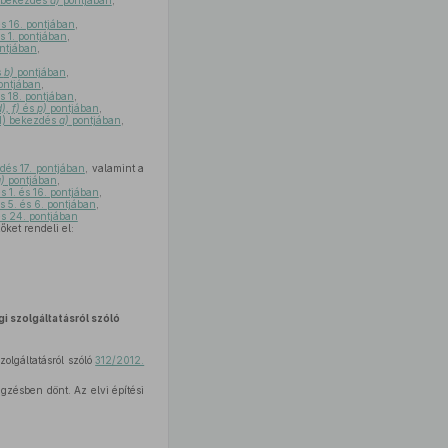
) bekezdés
a)
pontjában
,
és 16. pontjában
,
s 1. pontjában
,
ntjában
,
s
b)
pontjában
,
ontjában
,
s 18. pontjában
,
), f)
és
p)
pontjában
,
(1) bekezdés
a)
pontjában
,
dés 17. pontjában
, valamint a
)
pontjában
,
s 1. és 16. pontjában
,
s 5. és 6. pontjában
,
és 24. pontjában
ket rendeli el:
gi szolgáltatásról szóló
zolgáltatásról szóló
312/2012.
gzésben dönt. Az elvi építési