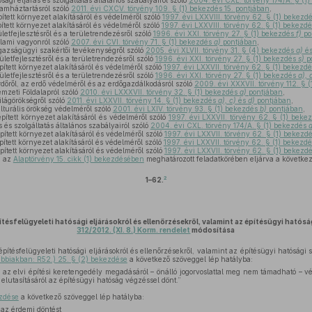
sági eljárás és szolgáltatás általános szabályairól szóló
2004. évi CXL. törvény 174/A. § (1
lamháztartásról szóló
2011. évi CXCV. törvény 109. § (1) bekezdés 15. pontjában
,
ített környezet alakításáról és védelméről szóló
1997. évi LXXVIII. törvény 62. § (1) bekezd
ített környezet alakításáról és védelméről szóló
1997. évi LXXVIII. törvény 62. § (1) bekezdé
letfejlesztésről és a területrendezésről szóló
1996. évi XXI. törvény 27. § (1) bekezdés
f)
po
lami vagyonról szóló
2007. évi CVI. törvény 71. § (1) bekezdés
a)
pontjában
,
gazságügyi szakértői tevékenységről szóló
2005. évi XLVII. törvény 31. § (4) bekezdés
a)
é
ületfejlesztésről és a területrendezésről szóló
1996. évi XXI. törvény 27. § (1) bekezdés
s)
p
ített környezet alakításáról és védelméről szóló
1997. évi LXXVII. törvény 62. § (1) bekezdé
ületfejlesztésről és a területrendezésről szóló
1996. évi XXI. törvény 27. § (1) bekezdés
a), d
dőről, az erdő védelméről és az erdőgazdálkodásról szóló
2009. évi XXXVII. törvény 112. § 
mzeti Földalapról szóló
2010. évi LXXXVII. törvény 32. § (1) bekezdés
a)
pontjában
,
ilágörökségről szóló
2011. évi LXXVII. törvény 14. § (1) bekezdés
a), c)
és
d)
pontjában
,
lturális örökség védelméről szóló
2001. évi LXIV. törvény 93. § (1) bekezdés
b)
pontjában
,
pített környezet alakításáról és védelméről szóló
1997. évi LXXVII. törvény 62. § (1) bekez
 és szolgáltatás általános szabályairól szóló
2004. évi CXL. törvény 174/A. § (1) bekezdés
a
ített környezet alakításáról és védelméről szóló
1997. évi LXXVII. törvény 62. § (1) bekezdé
ített környezet alakításáról és védelméről szóló
1997. évi LXXVII. törvény 62. § (1) bekezdé
ített környezet alakításáról és védelméről szóló
1997. évi LXXVII. törvény 62. § (1) bekezd
, az
Alaptörvény 15. cikk (1) bekezdésében
meghatározott feladatkörében eljárva a következő
2
1–62.
ítésfelügyeleti hatósági eljárásokról és ellenőrzésekről, valamint az építésügyi hatósá
312/2012. (XI. 8.) Korm. rendelet
módosítása
pítésfelügyeleti hatósági eljárásokról és ellenőrzésekről, valamint az építésügyi hatósági s
vábbiakban: R52.) 25. § (2) bekezdése
a következő szöveggel lép hatályba:
 az elvi építési keretengedély megadásáról – önálló jogorvoslattal meg nem támadható – vé
elutasításáról az építésügyi hatóság végzéssel dönt.”
ezdése
a következő szöveggel lép hatályba:
 az érdemi döntést