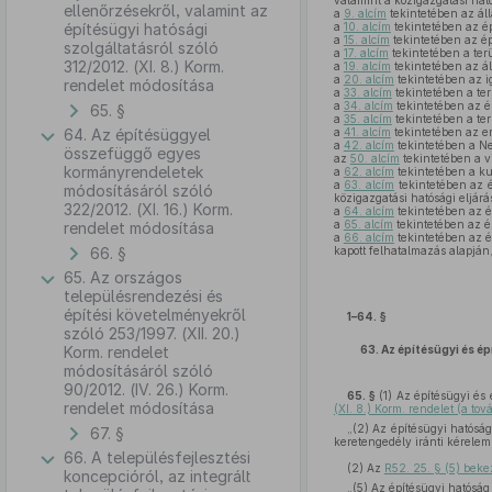
valamint a közigazgatási ható
ellenőrzésekről, valamint az
a
9. alcím
tekintetében az ál
építésügyi hatósági
a
10. alcím
tekintetében az ép
a
15. alcím
tekintetében az ép
szolgáltatásról szóló
a
17. alcím
tekintetében a terü
312/2012. (XI. 8.) Korm.
a
19. alcím
tekintetében az ál
a
20. alcím
tekintetében az i
rendelet módosítása
a
33. alcím
tekintetében a ter
a
34. alcím
tekintetében az ép
65. §
a
35. alcím
tekintetében a ter
64. Az építésüggyel
a
41. alcím
tekintetében az er
a
42. alcím
tekintetében a Ne
összefüggő egyes
az
50. alcím
tekintetében a v
kormányrendeletek
a
62. alcím
tekintetében a ku
a
63. alcím
tekintetében az é
módosításáról szóló
közigazgatási hatósági eljárás
322/2012. (XI. 16.) Korm.
a
64. alcím
tekintetében az ép
a
65. alcím
tekintetében az ép
rendelet módosítása
a
66. alcím
tekintetében az ép
66. §
kapott felhatalmazás alapján
65. Az országos
településrendezési és
építési követelményekről
1–64. §
szóló 253/1997. (XII. 20.)
Korm. rendelet
63.
Az építésügyi és ép
módosításáról szóló
90/2012. (IV. 26.) Korm.
65. §
(1)
Az építésügyi és é
rendelet módosítása
(XI. 8.) Korm. rendelet (a to
„(2) Az építésügyi hatóság
67. §
keretengedély iránti kérelem 
66. A településfejlesztési
(2)
Az
R52. 25. § (5) bek
koncepcióról, az integrált
„(5) Az építésügyi hatóság