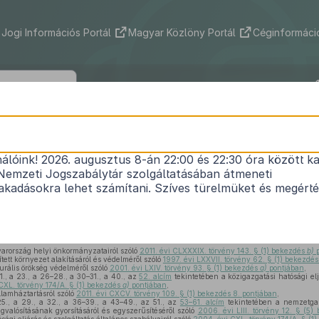
Jogi Információs Portál
Magyar Közlöny Portál
Céginformáció
394/2012. (XII. 20.) Korm. rendelet
nálóink! 2026. augusztus 8-án 22:00 és 22:30 óra között ka
örökségvédelmi szervezetrendszer átalakításával 
Nemzeti Jogszabálytár szolgáltatásában átmeneti
1
egyes kormányrendeletek módosításáról
kadásokra lehet számítani. Szíves türelmüket és megért
Hatályos: 2013. 01. 02. – 2014. 09. 04.
arország helyi önkormányzatairól szóló
2011. évi CLXXXIX. törvény 143. § (1) bekezdés
b)
p
tett környezet alakításáról és védelméről szóló
1997. évi LXXVII. törvény 62. § (1) bekezdés
urális örökség védelméről szóló
2001. évi LXIV. törvény 93. § (1) bekezdés
a)
pontjában
,
 21., a 23., a 26–28., a 30–31., a 40., az
52. alcím
tekintetében a közigazgatási hatósági elj
CXL. törvény 174/A. § (1) bekezdés
a)
pontjában
,
llamháztartásról szóló
2011. évi CXCV. törvény 109. § (1) bekezdés 8. pontjában
,
25., a 29., a 32., a 36–39., a 43–49., az 51., az
53–61. alcím
tekintetében a nemzetga
valósításának gyorsításáról és egyszerűsítéséről szóló
2006. évi LIII. törvény 12. § (5