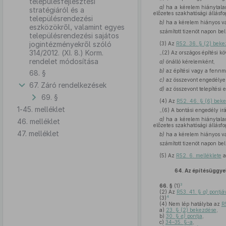
településfejlesztési
a)
ha a kérelem hiánytalan
stratégiáról és a
előzetes szakhatósági állásfo
településrendezési
b)
ha a kérelem hiányos vag
eszközökről, valamint egyes
számított tizenöt napon be
településrendezési sajátos
jogintézményekről szóló
(3)
Az
R52. 36. § (2) bek
314/2012. (XI. 8.) Korm.
„(2) Az országos építési kö
rendelet módosítása
a)
önálló kérelemként,
b)
az építési vagy a fennm
68. §
c)
az összevont engedélyez
67. Záró rendelkezések
d)
az összevont telepítési 
69. §
(4)
Az
R52. 46. § (6) bek
1-45. melléklet
„(6) A bontási engedély ir
a)
ha a kérelem hiánytalan
46. melléklet
előzetes szakhatósági állásfo
47. melléklet
b)
ha a kérelem hiányos vag
számított tizenöt napon be
(5)
Az
R52. 6. melléklete
a
64.
Az építésüggye
3
66. §
(1)
(2)
Az
R53. 41. §
a)
pontjá
4
(3)
(4)
Nem lép hatályba az
R
a)
23. § (2) bekezdése
,
b)
30. §
e)
pontja
,
c)
34–35. §-a
,