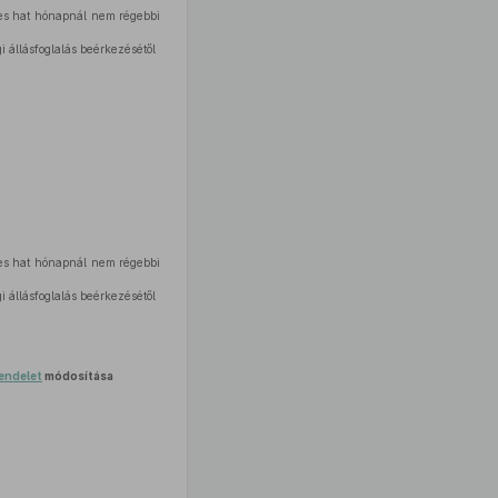
ges hat hónapnál nem régebbi
 állásfoglalás beérkezésétől
ges hat hónapnál nem régebbi
 állásfoglalás beérkezésétől
rendelet
módosítása