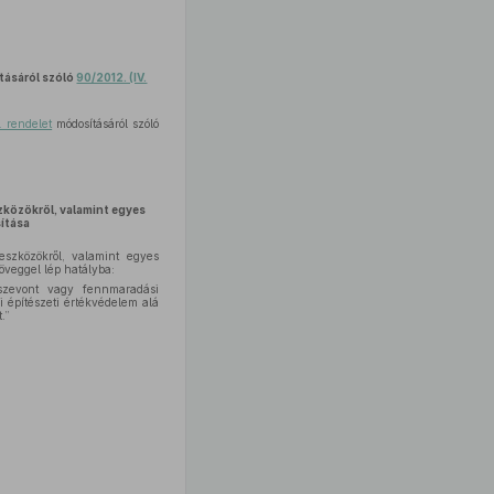
ásáról szóló
90/2012. (IV.
. rendelet
módosításáról szóló
szközökről, valamint egyes
ítása
 eszközökről, valamint egyes
öveggel lép hatályba:
összevont vagy fennmaradási
i építészeti értékvédelem alá
.”