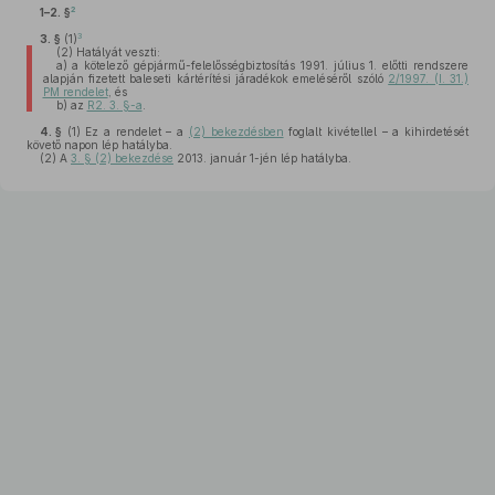
2
1–2. §
3
3. §
(1)
(2)
Hatályát veszti:
a)
a kötelező gépjármű-felelősségbiztosítás 1991. július 1. előtti rendszere
alapján fizetett baleseti kártérítési járadékok emeléséről szóló
2/1997. (I. 31.)
PM rendelet
, és
b)
az
R2. 3. §-a
.
4. §
(1)
Ez a rendelet – a
(2) bekezdésben
foglalt kivétellel – a kihirdetését
követő napon lép hatályba.
(2)
A
3. § (2) bekezdése
2013. január 1-jén lép hatályba.