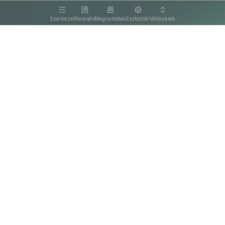
kattintva olvashat.
Szerkezet
Keresés
Megnyitottak
Eszköztár
Változások
Kapcsolat
Felhasználási feltételek
PDF
Akadálymentesítési nyilatkozat
Adatkezelési tájékoztató