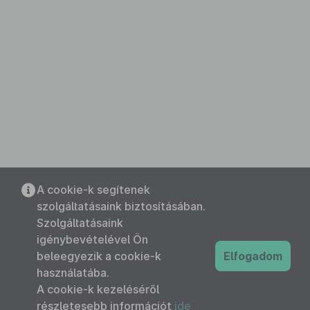
A cookie-k segítenek
szolgáltatásaink biztosításában.
Szolgáltatásaink
igénybevételével Ön
beleegyezik a cookie-k
Elfogadom
használatába.
A cookie-k kezeléséről
részletesebb információt
ide